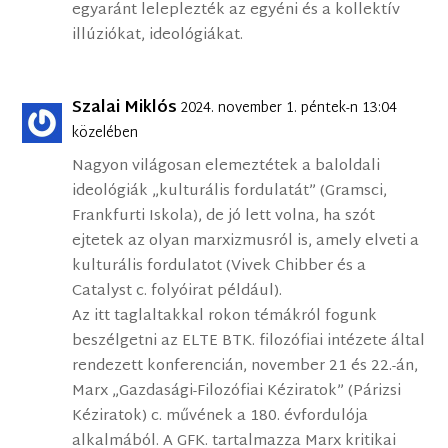
egyaránt leleplezték az egyéni és a kollektív
illúziókat, ideológiákat.
Szalai Miklós
2024. november 1. péntek-n 13:04
közelében
Nagyon világosan elemeztétek a baloldali
ideológiák „kulturális fordulatát” (Gramsci,
Frankfurti Iskola), de jó lett volna, ha szót
ejtetek az olyan marxizmusról is, amely elveti a
kulturális fordulatot (Vivek Chibber és a
Catalyst c. folyóirat például).
Az itt taglaltakkal rokon témákról fogunk
beszélgetni az ELTE BTK. filozófiai intézete által
rendezett konferencián, november 21 és 22.-án,
Marx „Gazdasági-Filozófiai Kéziratok” (Párizsi
Kéziratok) c. művének a 180. évfordulója
alkalmából. A GFK. tartalmazza Marx kritikai