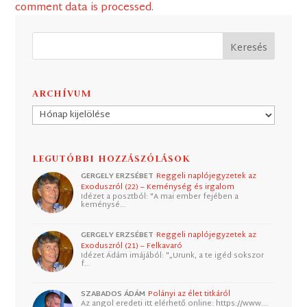
comment data is processed
.
ARCHÍVUM
Archívum
LEGUTÓBBI HOZZÁSZÓLÁSOK
GERGELY ERZSÉBET
Reggeli naplójegyzetek az
Exoduszról (22) – Keménység és irgalom
Idézet a posztból: "A mai ember fejében a
keménysé…
GERGELY ERZSÉBET
Reggeli naplójegyzetek az
Exoduszról (21) – Felkavaró
Idézet Ádám imájából: "„Urunk, a te igéd sokszor
f…
SZABADOS ÁDÁM
Polányi az élet titkáról
Az angol eredeti itt elérhető online: https://www.…