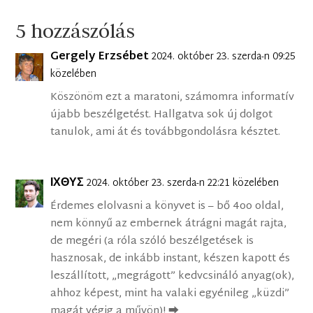
5 hozzászólás
Gergely Erzsébet
2024. október 23. szerda-n 09:25
közelében
Köszönöm ezt a maratoni, számomra informatív
újabb beszélgetést. Hallgatva sok új dolgot
tanulok, ami át és továbbgondolásra késztet.
ΙΧΘΥΣ
2024. október 23. szerda-n 22:21 közelében
Érdemes elolvasni a könyvet is – bő 4oo oldal,
nem könnyű az embernek átrágni magát rajta,
de megéri (a róla szóló beszélgetések is
hasznosak, de inkább instant, készen kapott és
leszállított, „megrágott” kedvcsináló anyag(ok),
ahhoz képest, mint ha valaki egyénileg „küzdi”
magát végig a művön)! ⮕