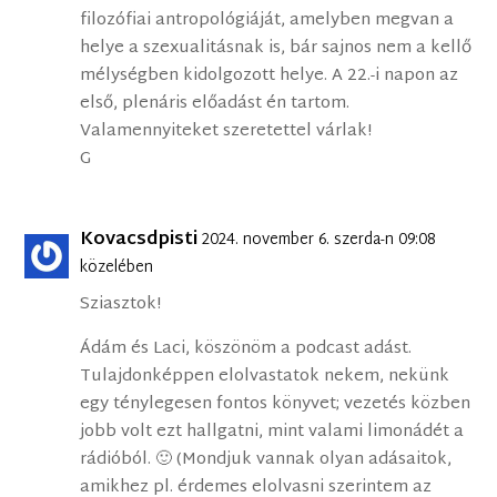
filozófiai antropológiáját, amelyben megvan a
helye a szexualitásnak is, bár sajnos nem a kellő
mélységben kidolgozott helye. A 22.-i napon az
első, plenáris előadást én tartom.
Valamennyiteket szeretettel várlak!
G
Kovacsdpisti
2024. november 6. szerda-n 09:08
közelében
Sziasztok!
Ádám és Laci, köszönöm a podcast adást.
Tulajdonképpen elolvastatok nekem, nekünk
egy ténylegesen fontos könyvet; vezetés közben
jobb volt ezt hallgatni, mint valami limonádét a
rádióból. 🙂 (Mondjuk vannak olyan adásaitok,
amikhez pl. érdemes elolvasni szerintem az