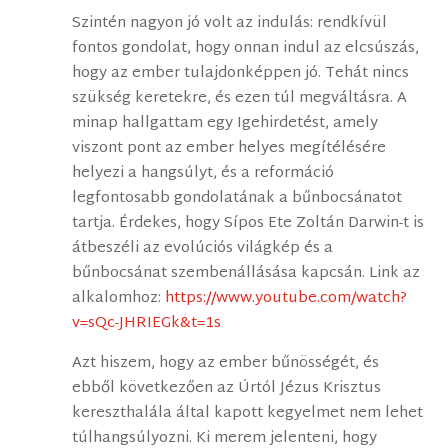
Szintén nagyon jó volt az indulás: rendkívül
fontos gondolat, hogy onnan indul az elcsúszás,
hogy az ember tulajdonképpen jó. Tehát nincs
szükség keretekre, és ezen túl megváltásra. A
minap hallgattam egy Igehirdetést, amely
viszont pont az ember helyes megítélésére
helyezi a hangsúlyt, és a reformáció
legfontosabb gondolatának a bűnbocsánatot
tartja. Érdekes, hogy Sípos Ete Zoltán Darwin-t is
átbeszéli az evolúciós világkép és a
bűnbocsánat szembenállásása kapcsán. Link az
alkalomhoz:
https://www.youtube.com/watch?
v=sQc-JHRIEGk&t=1s
Azt hiszem, hogy az ember bűnösségét, és
ebből következően az Úrtól Jézus Krisztus
kereszthalála által kapott kegyelmet nem lehet
túlhangsúlyozni. Ki merem jelenteni, hogy