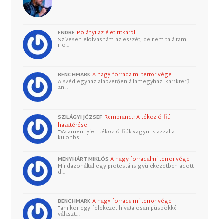
ENDRE
Polányi az élet titkáról
Szívesen elolvasnám az esszét, de nem találtam.
Ho…
BENCHMARK
A nagy forradalmi terror vége
A svéd egyház alapvetően államegyházi karakterű
an…
SZILÁGYI JÓZSEF
Rembrandt: A tékozló fiú
hazatérése
"Valamennyien tékozló fiúk vagyunk azzal a
különbs…
MENYHÁRT MIKLÓS
A nagy forradalmi terror vége
Mindazonáltal egy protestáns gyülekezetben adott
d…
BENCHMARK
A nagy forradalmi terror vége
"amikor egy felekezet hivatalosan püspökké
választ…