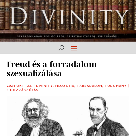
Freud és a forradalom
szexualizálása
2024 OKT. 23.
|
DIVINITY
,
FILOZÓFIA
,
TÁRSADALOM
,
TUDOMÁNY
|
5 HOZZÁSZÓLÁS