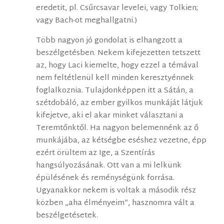
eredetit, pl. Csűrcsavar levelei, vagy Tolkien;
vagy Bach-ot meghallgatni.)
Több nagyon jó gondolat is elhangzott a
beszélgetésben. Nekem kifejezetten tetszett
az, hogy Laci kiemelte, hogy ezzel a témával
nem feltétlenül kell minden keresztyénnek
foglalkoznia. Tulajdonképpen itt a Sátán, a
szétdobáló, az ember gyilkos munkáját látjuk
kifejetve, aki el akar minket választani a
Teremtőnktől. Ha nagyon belemennénk az ő
munkájába, az kétségbe eséshez vezetne, épp
ezért örültem az Ige, a Szentírás
hangsúlyozásának. Ott van a mi lelkünk
épülésének és reménységünk forrása.
Ugyanakkor nekem is voltak a második rész
közben „aha élményeim”, hasznomra vált a
beszélgetésetek.