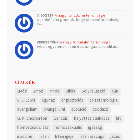
X. JÓZSEF
A nagy forradalmi terror vége
A „költő” arra gondolt, hogy alapvető különbség
va…
KERESZTÉNY
A nagy forradalmi terror vége
Péter, egyetértek. Amit írsz, az igaz, a katolikus…
CÍMKÉK
1Móz
2Móz
4Móz
Biblia
Bolyki László
bűn
C. S. Lewis
egyház
engesztelés
episztemológia
evangélium
evangéliumi
evolúció
exodusz
G. K. Chesterton
Genezis
helyettes bűnhődés
hit
homoszexualitás
homoszexuális
igazság
irodalom
Isten
Isten igéje
Isten országa
Jézus