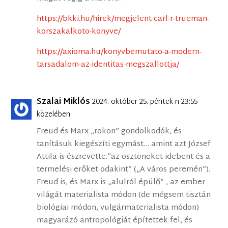
https://bkki.hu/hirek/megjelent-carl-r-trueman-
korszakalkoto-konyve/
https://axioma.hu/konyvbemutato-a-modern-
tarsadalom-az-identitas-megszallottja/
Szalai Miklós
2024. október 25. péntek-n 23:55
közelében
Freud és Marx „rokon” gondolkodók, és
tanításuk kiegészíti egymást… amint azt József
Attila is észrevette.”az ösztönöket idebent és a
termelési erőket odakint” („A város peremén”).
Freud is, és Marx is „alulról épülő” , az ember
világát materialista módon (de mégsem tisztán
biológiai módon, vulgármaterialista módon)
magyarázó antropológiát építettek fel, és