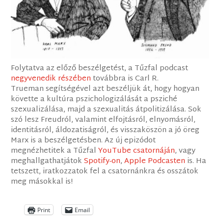
Folytatva az előző beszélgetést, a Tűzfal podcast
negyvenedik részében
továbbra is Carl R.
Trueman segítségével azt beszéljük át, hogy hogyan
követte a kultúra pszichologizálását a psziché
szexualizálása, majd a szexualitás átpolitizálása. Sok
szó lesz Freudról, valamint elfojtásról, elnyomásról,
identitásról, áldozatiságról, és visszaköszön a jó öreg
Marx is a beszélgetésben. Az új epizódot
megnézhetitek a Tűzfal
YouTube csatornáján
, vagy
meghallgathatjátok
Spotify-on
,
Apple Podcasten
is. Ha
tetszett, iratkozzatok fel a csatornánkra és osszátok
meg másokkal is!
Print
Email