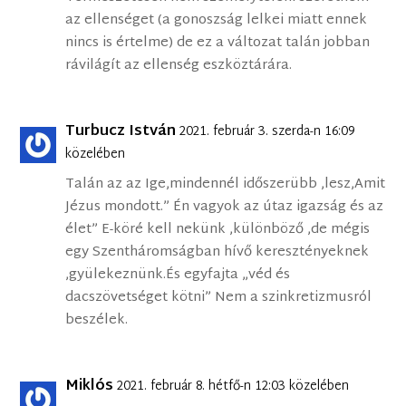
az ellenséget (a gonoszság lelkei miatt ennek
nincs is értelme) de ez a változat talán jobban
rávilágít az ellenség eszköztárára.
Turbucz István
2021. február 3. szerda-n 16:09
közelében
Talán az az Ige,mindennél időszerübb ,lesz,Amit
Jézus mondott.” Én vagyok az útaz igazság és az
élet” E-köré kell nekünk ,különböző ,de mégis
egy Szentháromságban hívő keresztényeknek
,gyülekeznünk.És egyfajta „véd és
dacszövetséget kötni” Nem a szinkretizmusról
beszélek.
Miklós
2021. február 8. hétfő-n 12:03 közelében