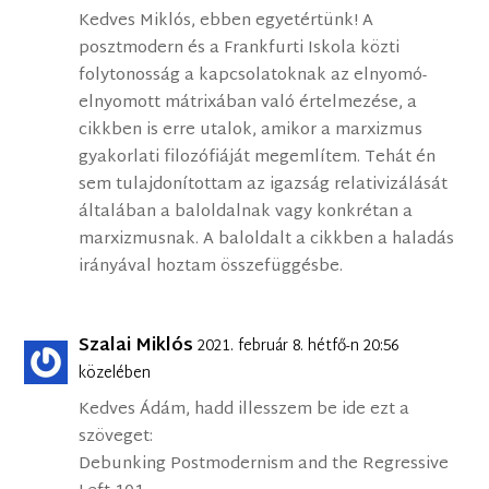
Kedves Miklós, ebben egyetértünk! A
posztmodern és a Frankfurti Iskola közti
folytonosság a kapcsolatoknak az elnyomó-
elnyomott mátrixában való értelmezése, a
cikkben is erre utalok, amikor a marxizmus
gyakorlati filozófiáját megemlítem. Tehát én
sem tulajdonítottam az igazság relativizálását
általában a baloldalnak vagy konkrétan a
marxizmusnak. A baloldalt a cikkben a haladás
irányával hoztam összefüggésbe.
Szalai Miklós
2021. február 8. hétfő-n 20:56
közelében
Kedves Ádám, hadd illesszem be ide ezt a
szöveget:
Debunking Postmodernism and the Regressive