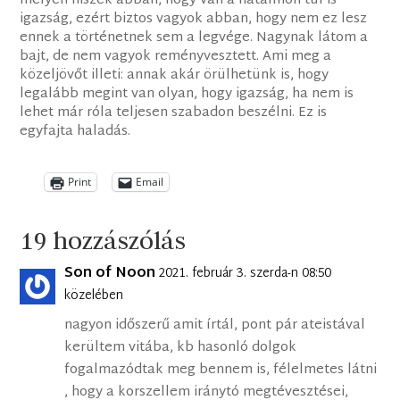
mélyen hiszek abban, hogy van a hatalmon túl is
igazság, ezért biztos vagyok abban, hogy nem ez lesz
ennek a történetnek sem a legvége. Nagynak látom a
bajt, de nem vagyok reményvesztett. Ami meg a
közeljövőt illeti: annak akár örülhetünk is, hogy
legalább megint van olyan, hogy igazság, ha nem is
lehet már róla teljesen szabadon beszélni. Ez is
egyfajta haladás.
Print
Email
19 hozzászólás
Son of Noon
2021. február 3. szerda-n 08:50
közelében
nagyon időszerű amit írtál, pont pár ateistával
kerültem vitába, kb hasonló dolgok
fogalmazódtak meg bennem is, félelmetes látni
, hogy a korszellem iránytó megtévesztései,