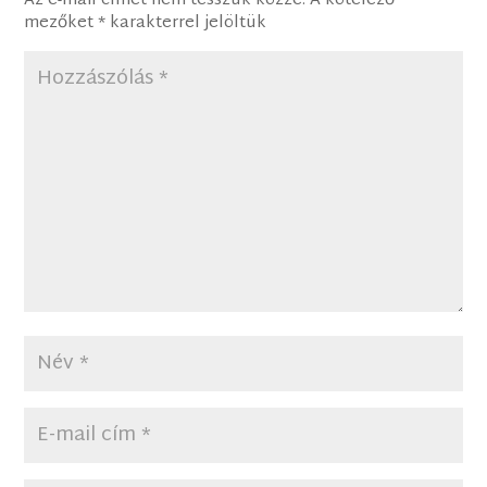
Az e-mail címet nem tesszük közzé.
A kötelező
mezőket
*
karakterrel jelöltük