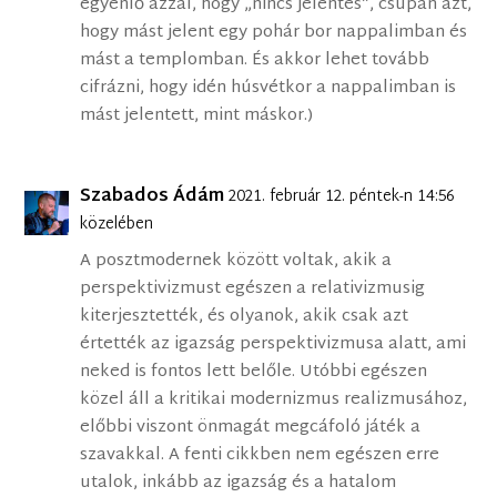
egyenlő azzal, hogy „nincs jelentés”, csupán azt,
hogy mást jelent egy pohár bor nappalimban és
mást a templomban. És akkor lehet tovább
cifrázni, hogy idén húsvétkor a nappalimban is
mást jelentett, mint máskor.)
Szabados Ádám
2021. február 12. péntek-n 14:56
közelében
A posztmodernek között voltak, akik a
perspektivizmust egészen a relativizmusig
kiterjesztették, és olyanok, akik csak azt
értették az igazság perspektivizmusa alatt, ami
neked is fontos lett belőle. Utóbbi egészen
közel áll a kritikai modernizmus realizmusához,
előbbi viszont önmagát megcáfoló játék a
szavakkal. A fenti cikkben nem egészen erre
utalok, inkább az igazság és a hatalom