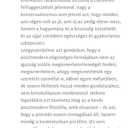
elrendelés fatalizmussá torzulva a cselekvés
felfüggesztését jelentené. Vagy a
konzervativizmus sem jelenti azt, hogy minden,
ami régen volt az jó, ami új az pedig eleve rossz,
hanem a hagyomány és a közösség tiszteletét
és az újjal szembeni egészséges és gyakorlatias
szkepszist.)
Leegyszerűsítve: azt gondolom, hogy a
posztmodern eégszséges formájában nem az
igazság totális megismerhetetlenségét hirdeti,
megismerhetem, ahogy megismerhetek egy
szeretett személyt is, idővel egyre mélyebben,
de sosem férhetek hozzá minden gondolatához,
nem birtokolhatom mindenestül. Nekem
legalábbis ezt tanította meg az a kevés
posztmodern filozófia, amit olvastam – és azt,
hogy a jelentés sosem önmagában áll, hanem
mindig a kontextusban jön létre. (Ez sem