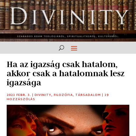
Ha az igazság csak hatalom,
akkor csak a hatalomnak lesz
igazsága
2021 FEBR. 3.
|
DIVINITY
,
FILOZÓFIA
,
TÁRSADALOM
|
19
HOZZÁSZÓLÁS