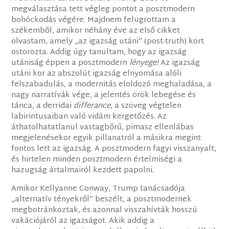
megválasztása tett végleg pontot a posztmodern
bohóckodás végére. Majdnem felugrottam a
székemből, amikor néhány éve az első cikket
olvastam, amely „az igazság utáni” (post-truth) kort
ostorozta. Addig úgy tanultam, hogy az igazság
utániság éppen a posztmodern
lényege!
Az igazság
utáni kor az abszolút igazság elnyomása alóli
felszabadulás, a modernitás eloldozó meghaladása, a
nagy narratívák vége, a jelentés örök lebegése és
tánca, a derridai
differance
, a szöveg végtelen
labirintusaiban való vidám kergetőzés. Az
áthatolhatatlanul vastagbőrű, pimasz ellenlábas
megjelenésekor egyik pillanatról a másikra megint
fontos lett az igazság. A posztmodern fagyi visszanyalt,
és hirtelen minden posztmodern értelmiségi a
hazugság ártalmairól kezdett papolni.
Amikor Kellyanne Conway, Trump tanácsadója
„alternatív tényekről” beszélt, a posztmodernek
megbotránkoztak, és azonnal visszahívták hosszú
vakációjáról az igazságot. Akik addig a