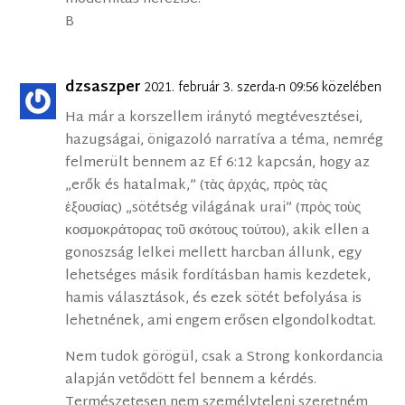
B
dzsaszper
2021. február 3. szerda-n 09:56 közelében
Ha már a korszellem iránytó megtévesztései,
hazugságai, önigazoló narratíva a téma, nemrég
felmerült bennem az Ef 6:12 kapcsán, hogy az
„erők és hatalmak,” (τὰς ἀρχάς, πρὸς τὰς
ἐξουσίας) „sötétség világának urai” (πρὸς τοὺς
κοσμοκράτορας τοῦ σκότους τούτου), akik ellen a
gonoszság lelkei mellett harcban állunk, egy
lehetséges másik fordításban hamis kezdetek,
hamis választások, és ezek sötét befolyása is
lehetnének, ami engem erősen elgondolkodtat.
Nem tudok görögül, csak a Strong konkordancia
alapján vetődött fel bennem a kérdés.
Természetesen nem személyteleni szeretném