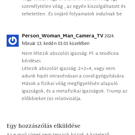
személytelen világ , az egyén kiszolgáltatott és
tehetetlen . És önjáró folyamatok indulnak be
Person_Woman_Man_Camera_TV
2024.
február 13. kedd-n 01:01 közelében
Nem létezik abszolút igazság: Pl. a teodícea
kérdései.
Létezik abszolút igazság: 2+2=4, vagy nem
adunk hipót intravénásan a covid gyógyítására.
Mások a fizikai világ megfigyelésén alapuló
igazságok, és a metafizikai igazságok. Trump az
előbbieket (is) relativizálja.
Egy hozzászólás elküldése