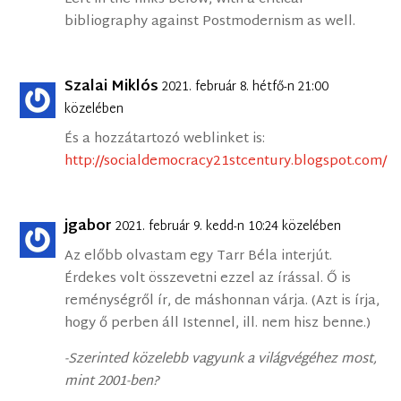
bibliography against Postmodernism as well.
Szalai Miklós
2021. február 8. hétfő-n 21:00
közelében
És a hozzátartozó weblinket is:
http://socialdemocracy21stcentury.blogspot.com/
jgabor
2021. február 9. kedd-n 10:24 közelében
Az előbb olvastam egy Tarr Béla interjút.
Érdekes volt összevetni ezzel az írással. Ő is
reménységről ír, de máshonnan várja. (Azt is írja,
hogy ő perben áll Istennel, ill. nem hisz benne.)
-Szerinted közelebb vagyunk a világvégéhez most,
mint 2001-ben?