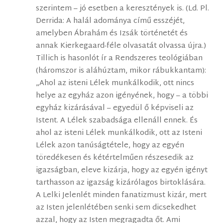
szerintem – jó esetben a keresztények is. (Ld. Pl.
Derrida: A halál adománya című esszéjét,
amelyben Ábrahám és Izsák történetét és
annak Kierkegaard-féle olvasatát olvassa újra.)
Tillich is hasonlót ír a Rendszeres teológiában
(háromszor is aláhúztam, mikor rábukkantam):
„Ahol az isteni Lélek munkálkodik, ott nincs
helye az egyház azon igényének, hogy – a többi
egyház kizárásával – egyedül ő képviseli az
Istent. A Lélek szabadsága ellenáll ennek. És
ahol az isteni Lélek munkálkodik, ott az Isteni
Lélek azon tanúságtétele, hogy az egyén
töredékesen és kétértelműen részesedik az
igazságban, eleve kizárja, hogy az egyén igényt
tarthasson az igazság kizárólagos birtoklására.
A Lelki Jelenlét minden fanatizmust kizár, mert
az Isten jelenlétében senki sem dicsekedhet
azzal, hogy az Isten megragadta őt. Ami