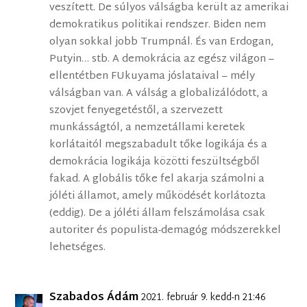
veszített. De súlyos válságba került az amerikai
demokratikus politikai rendszer. Biden nem
olyan sokkal jobb Trumpnál. És van Erdogan,
Putyin… stb. A demokrácia az egész világon –
ellentétben FUkuyama jóslataival – mély
válságban van. A válság a globalizálódott, a
szovjet fenyegetéstől, a szervezett
munkásságtól, a nemzetállami keretek
korlátaitól megszabadult tőke logikája és a
demokrácia logikája közötti feszültségből
fakad. A globális tőke fel akarja számolni a
jóléti államot, amely működését korlátozta
(eddig). De a jóléti állam felszámolása csak
autoriter és populista-demagóg módszerekkel
lehetséges.
Szabados Ádám
2021. február 9. kedd-n 21:46