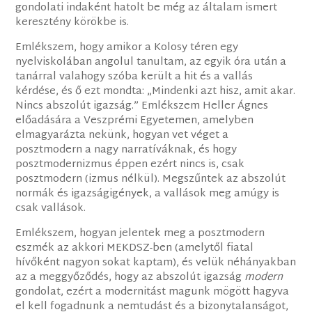
gondolati indaként hatolt be még az általam ismert
keresztény körökbe is.
Emlékszem, hogy amikor a Kolosy téren egy
nyelviskolában angolul tanultam, az egyik óra után a
tanárral valahogy szóba került a hit és a vallás
kérdése, és ő ezt mondta: „Mindenki azt hisz, amit akar.
Nincs abszolút igazság.” Emlékszem Heller Ágnes
előadására a Veszprémi Egyetemen, amelyben
elmagyarázta nekünk, hogyan vet véget a
posztmodern a nagy narratíváknak, és hogy
posztmodernizmus éppen ezért nincs is, csak
posztmodern (izmus nélkül). Megszűntek az abszolút
normák és igazságigények, a vallások meg amúgy is
csak vallások.
Emlékszem, hogyan jelentek meg a posztmodern
eszmék az akkori MEKDSZ-ben (amelytől fiatal
hívőként nagyon sokat kaptam), és velük néhányakban
az a meggyőződés, hogy az abszolút igazság
modern
gondolat, ezért a modernitást magunk mögött hagyva
el kell fogadnunk a nemtudást és a bizonytalanságot,