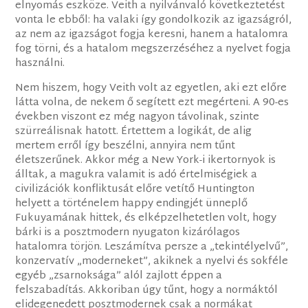
elnyomás eszköze. Veith a nyilvánvaló következtetést
vonta le ebből: ha valaki így gondolkozik az igazságról,
az nem az igazságot fogja keresni, hanem a hatalomra
fog törni, és a hatalom megszerzéséhez a nyelvet fogja
használni.
Nem hiszem, hogy Veith volt az egyetlen, aki ezt előre
látta volna, de nekem ő segített ezt megérteni. A 90-es
években viszont ez még nagyon távolinak, szinte
szürreálisnak hatott. Értettem a logikát, de alig
mertem erről így beszélni, annyira nem tűnt
életszerűnek. Akkor még a New York-i ikertornyok is
álltak, a magukra valamit is adó értelmiségiek a
civilizációk konfliktusát előre vetítő Huntington
helyett a történelem happy endingjét ünneplő
Fukuyamának hittek, és elképzelhetetlen volt, hogy
bárki is a posztmodern nyugaton kizárólagos
hatalomra törjön. Leszámítva persze a „tekintélyelvű”,
konzervatív „moderneket”, akiknek a nyelvi és sokféle
egyéb „zsarnoksága” alól zajlott éppen a
felszabadítás. Akkoriban úgy tűnt, hogy a normáktól
elidegenedett posztmodernek csak a normákat