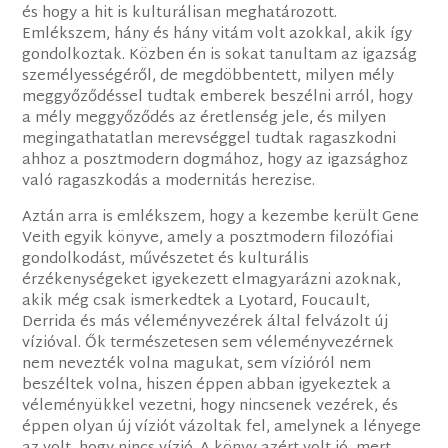
és hogy a hit is kulturálisan meghatározott.
Emlékszem, hány és hány vitám volt azokkal, akik így
gondolkoztak. Közben én is sokat tanultam az igazság
személyességéről, de megdöbbentett, milyen mély
meggyőződéssel tudtak emberek beszélni arról, hogy
a mély meggyőződés az éretlenség jele, és milyen
megingathatatlan merevséggel tudtak ragaszkodni
ahhoz a posztmodern dogmához, hogy az igazsághoz
való ragaszkodás a modernitás herezise.
Aztán arra is emlékszem, hogy a kezembe került Gene
Veith egyik könyve, amely a posztmodern filozófiai
gondolkodást, művészetet és kulturális
érzékenységeket igyekezett elmagyarázni azoknak,
akik még csak ismerkedtek a Lyotard, Foucault,
Derrida és más véleményvezérek által felvázolt új
vízióval. Ők természetesen sem véleményvezérnek
nem nevezték volna magukat, sem vízióról nem
beszéltek volna, hiszen éppen abban igyekeztek a
véleményükkel vezetni, hogy nincsenek vezérek, és
éppen olyan új víziót vázoltak fel, amelynek a lényege