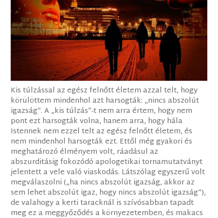
Kis túlzással az egész felnőtt életem azzal telt, hogy
körülöttem mindenhol azt harsogták: „nincs abszolút
igazság”. A „kis túlzás”-t nem arra értem, hogy nem
pont ezt harsogták volna, hanem arra, hogy hála
Istennek nem ezzel telt az egész felnőtt életem, és
nem mindenhol harsogták ezt. Ettől még gyakori és
meghatározó élményem volt, ráadásul az
abszurditásig fokozódó apologetikai tornamutatványt
jelentett a vele való viaskodás. Látszólag egyszerű volt
megválaszolni („ha nincs abszolút igazság, akkor az
sem lehet abszolút igaz, hogy nincs abszolút igazság”),
de valahogy a kerti taracknál is szívósabban tapadt
meg ez a meggyőződés a környezetemben, és makacs