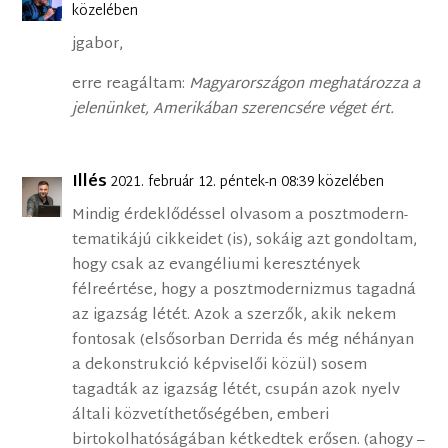
közelében
jgabor,
erre reagáltam:
Magyarországon meghatározza a
jelenünket, Amerikában szerencsére véget ért.
Illés
2021. február 12. péntek-n 08:39 közelében
Mindig érdeklődéssel olvasom a posztmodern-
tematikájú cikkeidet (is), sokáig azt gondoltam,
hogy csak az evangéliumi keresztények
félreértése, hogy a posztmodernizmus tagadná
az igazság létét. Azok a szerzők, akik nekem
fontosak (elsősorban Derrida és még néhányan
a dekonstrukció képviselői közül) sosem
tagadták az igazság létét, csupán azok nyelv
általi közvetíthetőségében, emberi
birtokolhatóságában kétkedtek erősen. (ahogy –