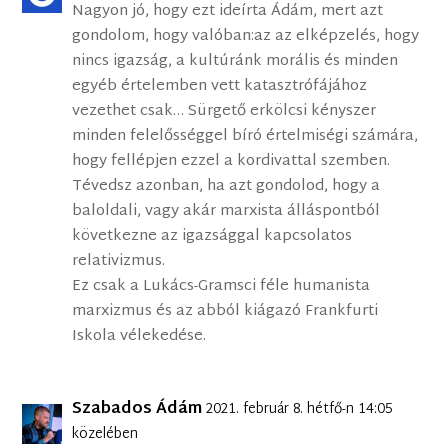
Nagyon jó, hogy ezt ideírta Ádám, mert azt
gondolom, hogy valóban:az az elképzelés, hogy
nincs igazság, a kultúránk morális és minden
egyéb értelemben vett katasztrófájához
vezethet csak… Sürgető erkölcsi kényszer
minden felelősséggel bíró értelmiségi számára,
hogy fellépjen ezzel a kordivattal szemben.
Tévedsz azonban, ha azt gondolod, hogy a
baloldali, vagy akár marxista álláspontból
következne az igazsággal kapcsolatos
relativizmus.
Ez csak a Lukács-Gramsci féle humanista
marxizmus és az abból kiágazó Frankfurti
Iskola vélekedése.
Szabados Ádám
2021. február 8. hétfő-n 14:05
közelében