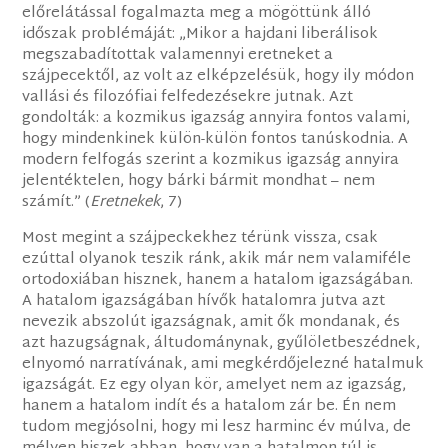
előrelátással fogalmazta meg a mögöttünk álló
időszak problémáját: „Mikor a hajdani liberálisok
megszabadítottak valamennyi eretneket a
szájpecektől, az volt az elképzelésük, hogy ily módon
vallási és filozófiai felfedezésekre jutnak. Azt
gondolták: a kozmikus igazság annyira fontos valami,
hogy mindenkinek külön-külön fontos tanúskodnia. A
modern felfogás szerint a kozmikus igazság annyira
jelentéktelen, hogy bárki bármit mondhat – nem
számít.” (
Eretnekek
, 7)
Most megint a szájpeckekhez térünk vissza, csak
ezúttal olyanok teszik ránk, akik már nem valamiféle
ortodoxiában hisznek, hanem a hatalom igazságában.
A hatalom igazságában hívők hatalomra jutva azt
nevezik abszolút igazságnak, amit ők mondanak, és
azt hazugságnak, áltudománynak, gyűlöletbeszédnek,
elnyomó narratívának, ami megkérdőjelezné hatalmuk
igazságát. Ez egy olyan kör, amelyet nem az igazság,
hanem a hatalom indít és a hatalom zár be. Én nem
tudom megjósolni, hogy mi lesz harminc év múlva, de