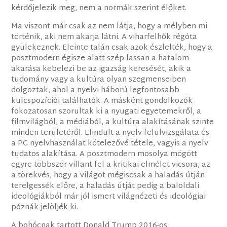
kérdőjelezik meg, nem a normák szerint élőket.
Ma viszont már csak az nem látja, hogy a mélyben mi
történik, aki nem akarja látni. A viharfelhők régóta
gyülekeznek. Eleinte talán csak azok észlelték, hogy a
posztmodern égisze alatt szép lassan a hatalom
akarása kebelezi be az igazság keresését, akik a
tudomány vagy a kultúra olyan szegmenseiben
dolgoztak, ahol a nyelvi háború legfontosabb
kulcspozíciói találhatók. A másként gondolkozók
fokozatosan szorultak ki a nyugati egyetemekről, a
filmvilágból, a médiából, a kultúra alakításának szinte
minden területéről. Elindult a nyelv felülvizsgálata és
a PC nyelvhasználat kötelezővé tétele, vagyis a nyelv
tudatos alakítása. A posztmodern mosolya mögött
egyre többször villant fel a kritikai elmélet vicsora, az
a törekvés, hogy a világot mégiscsak a haladás útján
terelgessék előre, a haladás útját pedig a baloldali
ideológiákból már jól ismert világnézeti és ideológiai
póznák jelöljék ki.
A bohócnak tartott Donald Trump 2016-os