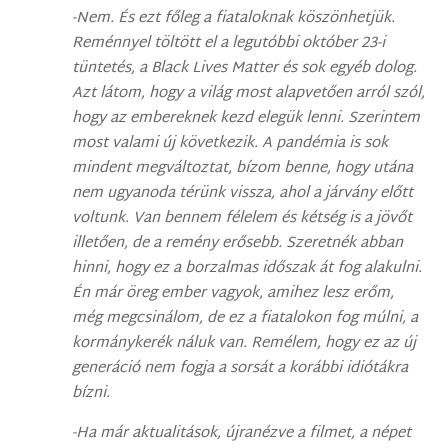
-Nem. És ezt főleg a fiataloknak köszönhetjük.
Reménnyel töltött el a legutóbbi október 23-i
tüntetés, a Black Lives Matter és sok egyéb dolog.
Azt látom, hogy a világ most alapvetően arról szól,
hogy az embereknek kezd elegük lenni. Szerintem
most valami új következik. A pandémia is sok
mindent megváltoztat, bízom benne, hogy utána
nem ugyanoda térünk vissza, ahol a járvány előtt
voltunk. Van bennem félelem és kétség is a jövőt
illetően, de a remény erősebb. Szeretnék abban
hinni, hogy ez a borzalmas időszak át fog alakulni.
Én már öreg ember vagyok, amihez lesz erőm,
még megcsinálom, de ez a fiatalokon fog múlni, a
kormánykerék náluk van. Remélem, hogy ez az új
generáció nem fogja a sorsát a korábbi idiótákra
bízni.
-Ha már aktualitások, újranézve a filmet, a népet