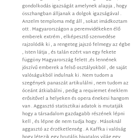
gondolkodás igazságát amelynek alapja , hogy
összhangban álljanak a dolgok igazságával .
Anzelm temploma még áll , sokat imádkoztam
ott . Magyarországon a peremvidékeken élő
emberek extrém , elképesztő szenvedése
rajzolódik ki , a rengeteg jajszó felmegy az égbe
, Isten látja , és talán ezért van egy fekete
függöny Magyarország felett ,és lennének
jószívű emberek a felső osztályokból , de saját
valóságukból indulnak ki . Nem tudom a
szegények panaszát artikulálni , nem tudom az
óceánt átkiabálni , pedig a requiemet éneklem
erősitővel a helyeken és opera énekesi hangom
van . Aggasztó statisztikai adatok is mutatják
hogy a társadalom gazdagabb részének lépni
kell , és lépne de nem tudja hogy . Másoknál
aggasztó az érzéketlenség . A Kaffka i valóság
hogy létezik egy brutális hivatalos világ egy