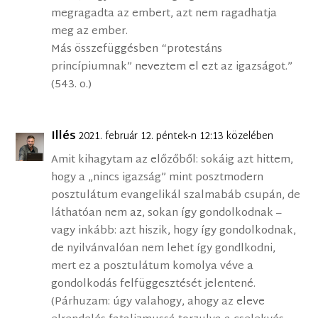
megragadta az embert, azt nem ragadhatja
meg az ember.
Más összefüggésben “protestáns
princípiumnak” neveztem el ezt az igazságot.”
(543. o.)
Illés
2021. február 12. péntek-n 12:13 közelében
Amit kihagytam az előzőből: sokáig azt hittem,
hogy a „nincs igazság” mint posztmodern
posztulátum evangelikál szalmabáb csupán, de
láthatóan nem az, sokan így gondolkodnak –
vagy inkább: azt hiszik, hogy így gondolkodnak,
de nyilvánvalóan nem lehet így gondlkodni,
mert ez a posztulátum komolya véve a
gondolkodás felfüggesztését jelentené.
(Párhuzam: úgy valahogy, ahogy az eleve