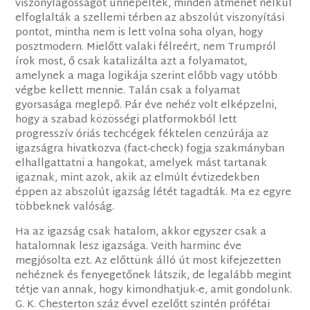
viszonylagosságot ünnepelték, minden átmenet nélkül
elfoglalták a szellemi térben az abszolút viszonyítási
pontot, mintha nem is lett volna soha olyan, hogy
posztmodern. Mielőtt valaki félreért, nem Trumpról
írok most, ő csak katalizálta azt a folyamatot,
amelynek a maga logikája szerint előbb vagy utóbb
végbe kellett mennie. Talán csak a folyamat
gyorsasága meglepő. Pár éve nehéz volt elképzelni,
hogy a szabad közösségi platformokból lett
progresszív óriás techcégek féktelen cenzúrája az
igazságra hivatkozva (fact-check) fogja szakmányban
elhallgattatni a hangokat, amelyek mást tartanak
igaznak, mint azok, akik az elmúlt évtizedekben
éppen az abszolút igazság létét tagadták. Ma ez egyre
többeknek valóság.
Ha az igazság csak hatalom, akkor egyszer csak a
hatalomnak lesz igazsága. Veith harminc éve
megjósolta ezt. Az előttünk álló út most kifejezetten
nehéznek és fenyegetőnek látszik, de legalább megint
tétje van annak, hogy kimondhatjuk-e, amit gondolunk.
G. K. Chesterton száz évvel ezelőtt szintén prófétai