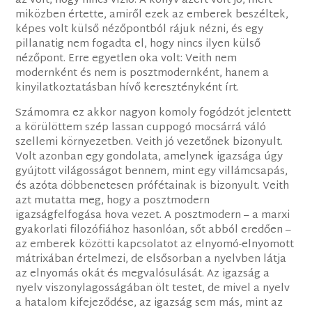
az volt, hogy nincs vízió. A könyv azért volt jó, mert
miközben értette, amiről ezek az emberek beszéltek,
képes volt külső nézőpontból rájuk nézni, és egy
pillanatig nem fogadta el, hogy nincs ilyen külső
nézőpont. Erre egyetlen oka volt: Veith nem
modernként és nem is posztmodernként, hanem a
kinyilatkoztatásban hívő keresztényként írt.
Számomra ez akkor nagyon komoly fogódzót jelentett
a körülöttem szép lassan cuppogó mocsárrá váló
szellemi környezetben. Veith jó vezetőnek bizonyult.
Volt azonban egy gondolata, amelynek igazsága úgy
gyújtott világosságot bennem, mint egy villámcsapás,
és azóta döbbenetesen prófétainak is bizonyult. Veith
azt mutatta meg, hogy a posztmodern
igazságfelfogása hova vezet. A posztmodern – a marxi
gyakorlati filozófiához hasonlóan, sőt abból eredően –
az emberek közötti kapcsolatot az elnyomó-elnyomott
mátrixában értelmezi, de elsősorban a nyelvben látja
az elnyomás okát és megvalósulását. Az igazság a
nyelv viszonylagosságában ölt testet, de mivel a nyelv
a hatalom kifejeződése, az igazság sem más, mint az