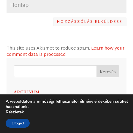
HOZZÁSZÓLÁS ELKÜLDÉSE
This site uses Akismet to reduce spam.
Learn how your
comment data is processed
.
ARCHÍVUM
Archívum
A weboldalon a minőségi felhasználói élmény érdekében sütiket
használunk.
Részletek
LEGUTÓBBI HOZZÁSZÓLÁSOK
Elfogad
GERGELY ERZSÉBET
Reggeli naplójegyzetek az
Exoduszról (22) – Keménység és irgalom