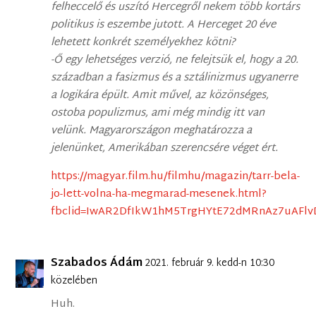
felheccelő és uszító Hercegről nekem több kortárs
politikus is eszembe jutott. A Herceget 20 éve
lehetett konkrét személyekhez kötni?
-Ő egy lehetséges verzió, ne felejtsük el, hogy a 20.
században a fasizmus és a sztálinizmus ugyanerre
a logikára épült. Amit művel, az közönséges,
ostoba populizmus, ami még mindig itt van
velünk. Magyarországon meghatározza a
jelenünket, Amerikában szerencsére véget ért.
https://magyar.film.hu/filmhu/magazin/tarr-bela-
jo-lett-volna-ha-megmarad-mesenek.html?
fbclid=IwAR2DfIkW1hM5TrgHYtE72dMRnAz7uAFl
Szabados Ádám
2021. február 9. kedd-n 10:30
közelében
Huh.