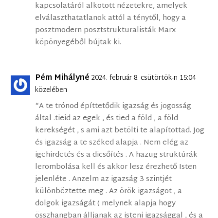
kapcsolatáról alkotott nézetekre, amelyek
elválaszthatatlanok attól a ténytől, hogy a
posztmodern posztstrukturalisták Marx
köpönyegéből bújtak ki.
Pém Mihályné
2024. február 8. csütörtök-n 15:04
közelében
“A te trónod építtetődik igazság és jogosság
által .tieid az egek , és tied a föld , a föld
kerekségét , s ami azt betölti te alapítottad. Jog
és igazság a te széked alapja . Nem elég az
igehirdetés és a dicsőítés . A hazug struktúrák
lerombolása kell és akkor lesz érezhető Isten
jelenléte . Anzelm az igazság 3 szintjét
különböztette meg . Az örök igazságot , a
dolgok igazságát ( melynek alapja hogy
összhangban álljanak az isteni igazsággal , és a