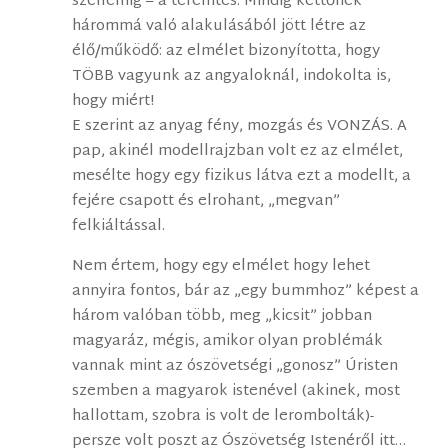
szellemig – a teremtés. Mindig kettőnek
hárommá való alakulásából jött létre az
élő/működő: az elmélet bizonyította, hogy
TÖBB vagyunk az angyaloknál, indokolta is,
hogy miért!
E szerint az anyag fény, mozgás és VONZÁS. A
pap, akinél modellrajzban volt ez az elmélet,
mesélte hogy egy fizikus látva ezt a modellt, a
fejére csapott és elrohant, „megvan”
felkiáltással.
Nem értem, hogy egy elmélet hogy lehet
annyira fontos, bár az „egy bummhoz” képest a
három valóban több, meg „kicsit” jobban
magyaráz, mégis, amikor olyan problémák
vannak mint az ószövetségi „gonosz” Úristen
szemben a magyarok istenével (akinek, most
hallottam, szobra is volt de lerombolták)-
persze volt poszt az Ószövetség Istenéről itt…