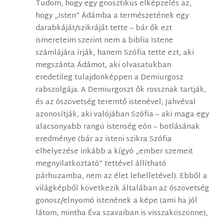
Tudom, hogy egy gnosztikus elképzelés az,
hogy „Isten” Ádámba a természetének egy
darabkáját/szikráját tette – bár ők ezt
ismereteim szerint nem a biblia Istene
számlájára írják, hanem Szófia tette ezt, aki
megszánta Ádámot, aki olvasatukban
eredetileg tulajdonképpen a Demiurgosz
rabszolgája. A Demiurgoszt ők rossznak tartják,
és az ószövetség teremtő istenével, Jahvéval
azonosítják, aki valójában Szófia – aki maga egy
alacsonyabb rangú istenség eón – botlásának
eredménye (bár az isteni szikra Szófia
elhelyezése inkább a kígyó „ember szemeit
megnyilatkoztató” tettével állítható
párhuzamba, nem az élet lehelletével). Ebből a
világképből következik általában az ószövetség
gonosz/elnyomó istenének a képe (ami ha jól
látom, mintha Éva szavaiban is visszaköszönne),