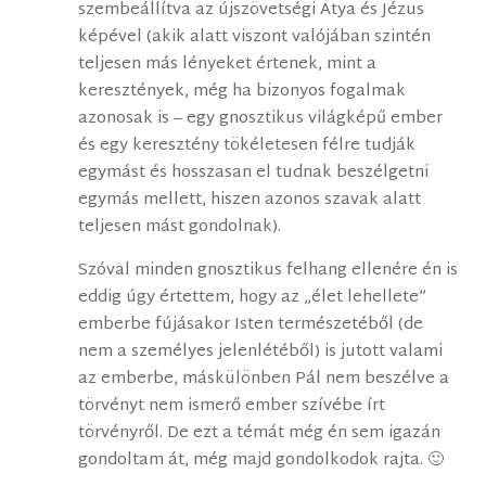
szembeállítva az újszövetségi Atya és Jézus
képével (akik alatt viszont valójában szintén
teljesen más lényeket értenek, mint a
keresztények, még ha bizonyos fogalmak
azonosak is – egy gnosztikus világképű ember
és egy keresztény tökéletesen félre tudják
egymást és hosszasan el tudnak beszélgetni
egymás mellett, hiszen azonos szavak alatt
teljesen mást gondolnak).
Szóval minden gnosztikus felhang ellenére én is
eddig úgy értettem, hogy az „élet lehellete”
emberbe fújásakor Isten természetéből (de
nem a személyes jelenlétéből) is jutott valami
az emberbe, máskülönben Pál nem beszélve a
törvényt nem ismerő ember szívébe írt
törvényről. De ezt a témát még én sem igazán
gondoltam át, még majd gondolkodok rajta. 🙂