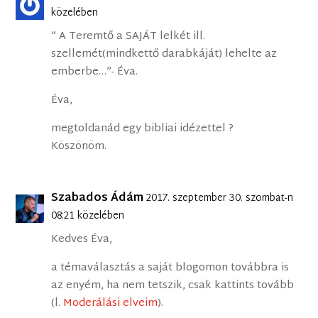
közelében
” A Teremtő a SAJÁT lelkét ill.
szellemét(mindkettő darabkáját) lehelte az
emberbe…”- Éva.
Éva,
megtoldanád egy bibliai idézettel ?
Köszönöm.
Szabados Ádám
2017. szeptember 30. szombat-n
08:21 közelében
Kedves Éva,
a témaválasztás a saját blogomon továbbra is
az enyém, ha nem tetszik, csak kattints tovább
(l.
Moderálási elveim
).