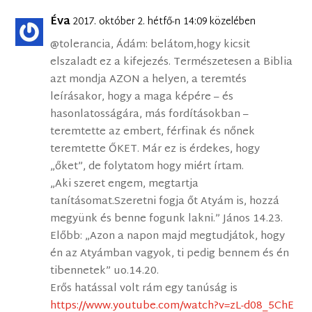
Éva
2017. október 2. hétfő-n 14:09 közelében
@tolerancia, Ádám: belátom,hogy kicsit
elszaladt ez a kifejezés. Természetesen a Biblia
azt mondja AZON a helyen, a teremtés
leírásakor, hogy a maga képére – és
hasonlatosságára, más fordításokban –
teremtette az embert, férfinak és nőnek
teremtette ŐKET. Már ez is érdekes, hogy
„őket”, de folytatom hogy miért írtam.
„Aki szeret engem, megtartja
tanításomat.Szeretni fogja őt Atyám is, hozzá
megyünk és benne fogunk lakni.” János 14.23.
Előbb: „Azon a napon majd megtudjátok, hogy
én az Atyámban vagyok, ti pedig bennem és én
tibennetek” uo.14.20.
Erős hatással volt rám egy tanúság is
https://www.youtube.com/watch?v=zL-d08_5ChE