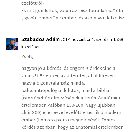
ezelőttről?
És mit gondoltok, vajon az „ész forradalma” óta
„igazán ember” az ember, és azóta van lelke is?
Szabados Ádám
2017. november 1. szerda-n 15:38
közelében
Zsolt,
nagyon jó a kérdés, és engem is érdekelne a
válasz!:) Ez éppen az a terület, ahol híresen
nagy a bizonytalanság mind a
paleoantropológiai leletek, mind a bibliai
őstörténet értelmezésének a terén. Anatómiai
értelemben valóban 150-200 (vagy újabban
akár 300) ezer évvel ezelőttre teszik a modern
ember (homo sapiens) megjelenését. Fontos
kérdés azonban, hogy az anatómiai értelemben