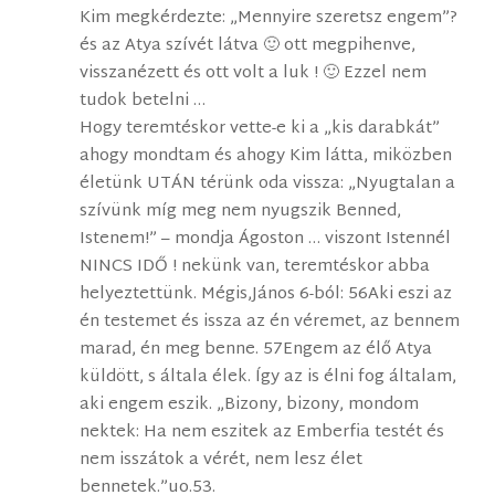
Kim megkérdezte: „Mennyire szeretsz engem”?
és az Atya szívét látva 🙂 ott megpihenve,
visszanézett és ott volt a luk ! 🙂 Ezzel nem
tudok betelni …
Hogy teremtéskor vette-e ki a „kis darabkát”
ahogy mondtam és ahogy Kim látta, miközben
életünk UTÁN térünk oda vissza: „Nyugtalan a
szívünk míg meg nem nyugszik Benned,
Istenem!” – mondja Ágoston … viszont Istennél
NINCS IDŐ ! nekünk van, teremtéskor abba
helyeztettünk. Mégis,János 6-ból: 56Aki eszi az
én testemet és issza az én véremet, az bennem
marad, én meg benne. 57Engem az élő Atya
küldött, s általa élek. Így az is élni fog általam,
aki engem eszik. „Bizony, bizony, mondom
nektek: Ha nem eszitek az Emberfia testét és
nem isszátok a vérét, nem lesz élet
bennetek.”uo.53.