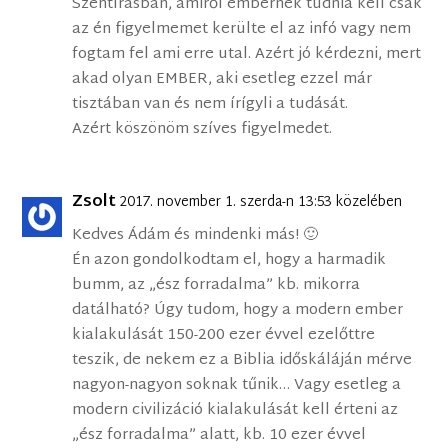
Szentírásban, amiről embernek tudnia kell csak
az én figyelmemet kerülte el az infó vagy nem
fogtam fel ami erre utal. Azért jó kérdezni, mert
akad olyan EMBER, aki esetleg ezzel már
tisztában van és nem írígyli a tudását.
Azért köszönöm szíves figyelmedet.
Zsolt
2017. november 1. szerda-n 13:53 közelében
Kedves Ádám és mindenki más! 🙂
Én azon gondolkodtam el, hogy a harmadik
bumm, az „ész forradalma” kb. mikorra
datálható? Úgy tudom, hogy a modern ember
kialakulását 150-200 ezer évvel ezelőttre
teszik, de nekem ez a Biblia időskáláján mérve
nagyon-nagyon soknak tűnik… Vagy esetleg a
modern civilizáció kialakulását kell érteni az
„ész forradalma” alatt, kb. 10 ezer évvel