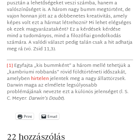
pusztán a lehetőségeket veszi számba, hanem a
valószínűséget is. A három nagy bumm megtörtént, de
vajon honnan jött az a döbbenetes kreativitás, amely
képes volt ezt a hármat létrehozni? Mi lehet elégséges
ok ezek magyarázataként? Ez a kérdések kérdése
mind a tudományos, mind a filozófiai gondolkodás
számára. A valódi választ pedig talán csak a hit adhatja
meg rá (vö. Zsid 11,3).
[1]
Egyfajta „kis bummként” a három mellé tehetjük a
„kambriumi robbanás” rövid földtörténeti időszakát,
amelyben
hirtelen
jelentek meg a nagy állattörzsek.
Darwin maga az elmélete legsúlyosabb
problémájának nevezte ezt a különös jelenséget (l. S.
C. Meyer:
Darwin’s Doubt
).
Print
Email
22 hozzászólás