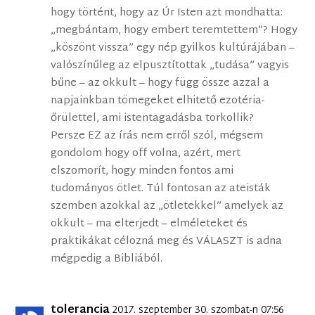
hogy történt, hogy az Úr Isten azt mondhatta:
„megbántam, hogy embert teremtettem”? Hogy
„köszönt vissza” egy nép gyilkos kultúrájában –
valószínűleg az elpusztítottak „tudása” vagyis
bűne – az okkult – hogy függ össze azzal a
napjainkban tömegeket elhitető ezotéria-
őrülettel, ami istentagadásba torkollik?
Persze EZ az írás nem erről szól, mégsem
gondolom hogy off volna, azért, mert
elszomorít, hogy minden fontos ami
tudományos ötlet. Túl fontosan az ateisták
szemben azokkal az „ötletekkel” amelyek az
okkult – ma elterjedt – elméleteket és
praktikákat célozná meg és VÁLASZT is adna
mégpedig a Bibliából.
tolerancia
2017. szeptember 30. szombat-n 07:56