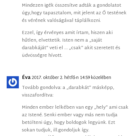
Mindezen igék összesítve adták a gondolatot
úgy,hogy tapasztalom, mit jelent az Ő testének
és vérének valóságával táplálkozni.
Ezzel, így érvényes amit írtam, hiszen aki
hűtlen, elvettetik. Isten nem a „saját
darabkáját” veti el … „csak” akit szeretett és
üdvösségre hívott.
Éva
2017. október 2. hétfő-n 14:59 közelében
Tovább gondolva: a „darabkát” másképp,
visszafordítva:
Minden ember lelkében van egy „hely” ami csak
az Istené. Senki ember vagy más nem tudja
betölteni úgy, hogy boldogok legyünk. Ezt
sokan tudjuk, ill.gondoljuk így.