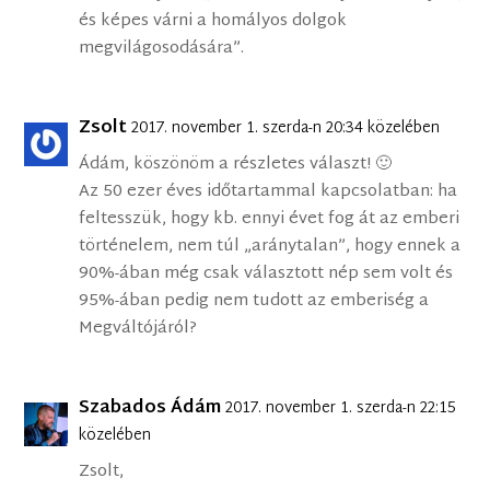
és képes várni a homályos dolgok
megvilágosodására”.
Zsolt
2017. november 1. szerda-n 20:34 közelében
Ádám, köszönöm a részletes választ! 🙂
Az 50 ezer éves időtartammal kapcsolatban: ha
feltesszük, hogy kb. ennyi évet fog át az emberi
történelem, nem túl „aránytalan”, hogy ennek a
90%-ában még csak választott nép sem volt és
95%-ában pedig nem tudott az emberiség a
Megváltójáról?
Szabados Ádám
2017. november 1. szerda-n 22:15
közelében
Zsolt,