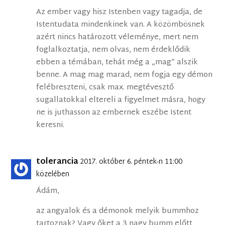
Az ember vagy hisz Istenben vagy tagadja, de
Istentudata mindenkinek van. A közömbösnek
azért nincs határozott véleménye, mert nem
foglalkoztatja, nem olvas, nem érdeklődik
ebben a témában, tehát még a „mag” alszik
benne. A mag mag marad, nem fogja egy démon
felébreszteni, csak max. megtévesztő
sugallatokkal eltereli a figyelmet másra, hogy
ne is juthasson az embernek eszébe Istent
keresni.
tolerancia
2017. október 6. péntek-n 11:00
közelében
Ádám,
az angyalok és a démonok melyik bummhoz
tartoznak? Vagy őket a 3 nagy bumm előtt