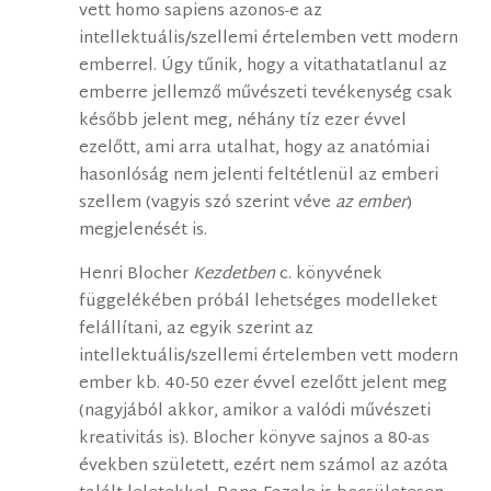
vett homo sapiens azonos-e az
intellektuális/szellemi értelemben vett modern
emberrel. Úgy tűnik, hogy a vitathatatlanul az
emberre jellemző művészeti tevékenység csak
később jelent meg, néhány tíz ezer évvel
ezelőtt, ami arra utalhat, hogy az anatómiai
hasonlóság nem jelenti feltétlenül az emberi
szellem (vagyis szó szerint véve
az ember
)
megjelenését is.
Henri Blocher
Kezdetben
c. könyvének
függelékében próbál lehetséges modelleket
felállítani, az egyik szerint az
intellektuális/szellemi értelemben vett modern
ember kb. 40-50 ezer évvel ezelőtt jelent meg
(nagyjából akkor, amikor a valódi művészeti
kreativitás is). Blocher könyve sajnos a 80-as
években született, ezért nem számol az azóta