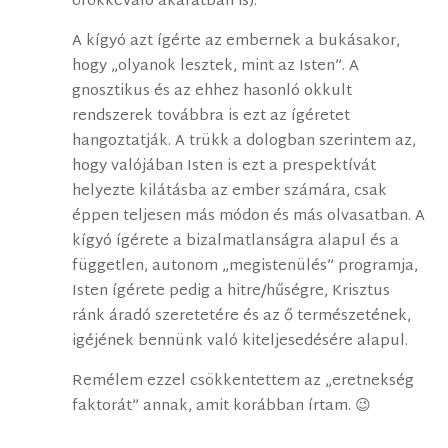
örökkévaló akaratban is).
A kígyó azt ígérte az embernek a bukásakor,
hogy „olyanok lesztek, mint az Isten”. A
gnosztikus és az ehhez hasonló okkult
rendszerek továbbra is ezt az ígéretet
hangoztatják. A trükk a dologban szerintem az,
hogy valójában Isten is ezt a prespektívát
helyezte kilátásba az ember számára, csak
éppen teljesen más módon és más olvasatban. A
kígyó ígérete a bizalmatlanságra alapul és a
független, autonom „megistenülés” programja,
Isten ígérete pedig a hitre/hűségre, Krisztus
ránk áradó szeretetére és az ő természetének,
igéjének bennünk való kiteljesedésére alapul.
Remélem ezzel csökkentettem az „eretnekség
faktorát” annak, amit korábban írtam. 😉