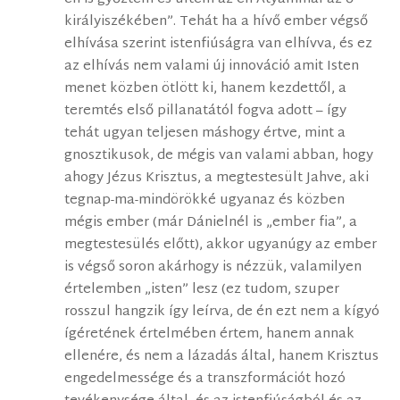
királyiszékében”. Tehát ha a hívő ember végső
elhívása szerint istenfiúságra van elhívva, és ez
az elhívás nem valami új innováció amit Isten
menet közben ötlött ki, hanem kezdettől, a
teremtés első pillanatától fogva adott – így
tehát ugyan teljesen máshogy értve, mint a
gnosztikusok, de mégis van valami abban, hogy
ahogy Jézus Krisztus, a megtestesült Jahve, aki
tegnap-ma-mindörökké ugyanaz és közben
mégis ember (már Dánielnél is „ember fia”, a
megtestesülés előtt), akkor ugyanúgy az ember
is végső soron akárhogy is nézzük, valamilyen
értelemben „isten” lesz (ez tudom, szuper
rosszul hangzik így leírva, de én ezt nem a kígyó
ígéretének értelmében értem, hanem annak
ellenére, és nem a lázadás által, hanem Krisztus
engedelmessége és a transzformációt hozó