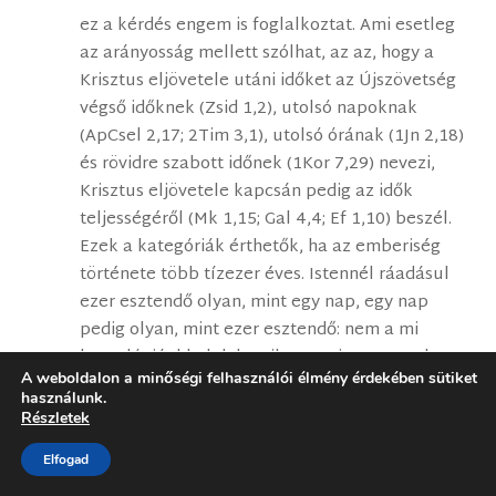
ez a kérdés engem is foglalkoztat. Ami esetleg
az arányosság mellett szólhat, az az, hogy a
Krisztus eljövetele utáni időket az Újszövetség
végső időknek (Zsid 1,2), utolsó napoknak
(ApCsel 2,17; 2Tim 3,1), utolsó órának (1Jn 2,18)
és rövidre szabott időnek (1Kor 7,29) nevezi,
Krisztus eljövetele kapcsán pedig az idők
teljességéről (Mk 1,15; Gal 4,4; Ef 1,10) beszél.
Ezek a kategóriák érthetők, ha az emberiség
története több tízezer éves. Istennél ráadásul
ezer esztendő olyan, mint egy nap, egy nap
pedig olyan, mint ezer esztendő: nem a mi
kronológiánkkal dolgozik. De nyitott vagyok
A weboldalon a minőségi felhasználói élmény érdekében sütiket
más konklúziókra is.
használunk.
Részletek
Elfogad
Zsolt
2017. november 1. szerda-n 23:08 közelében