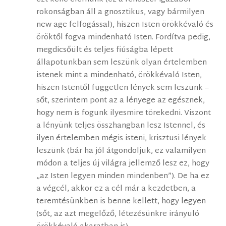
rokonságban áll a gnosztikus, vagy bármilyen
new age felfogással), hiszen Isten örökkévaló és
öröktől fogva mindenható Isten. Fordítva pedig,
megdicsőült és teljes fiúságba lépett
állapotunkban sem leszünk olyan értelemben
istenek mint a mindenható, örökkévaló Isten,
hiszen Istentől független lények sem leszünk –
sőt, szerintem pont az a lényege az egésznek,
hogy nem is fogunk ilyesmire törekedni. Viszont
a lényünk teljes összhangban lesz Istennel, és
ilyen értelemben mégis isteni, krisztusi lények
leszünk (bár ha jól átgondoljuk, ez valamilyen
módon a teljes új világra jellemző lesz ez, hogy
„az Isten legyen minden mindenben”). De ha ez
a végcél, akkor ez a cél már a kezdetben, a
teremtésünkben is benne kellett, hogy legyen
(sőt, az azt megelőző, létezésünkre irányuló