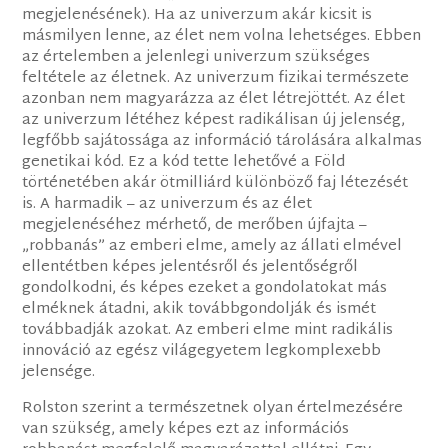
megjelenésének). Ha az univerzum akár kicsit is
másmilyen lenne, az élet nem volna lehetséges. Ebben
az értelemben a jelenlegi univerzum szükséges
feltétele az életnek. Az univerzum fizikai természete
azonban nem magyarázza az élet létrejöttét. Az élet
az univerzum létéhez képest radikálisan új jelenség,
legfőbb sajátossága az információ tárolására alkalmas
genetikai kód. Ez a kód tette lehetővé a Föld
történetében akár ötmilliárd különböző faj létezését
is. A harmadik – az univerzum és az élet
megjelenéséhez mérhető, de merőben újfajta –
„robbanás” az emberi elme, amely az állati elmével
ellentétben képes jelentésről és jelentőségről
gondolkodni, és képes ezeket a gondolatokat más
elméknek átadni, akik továbbgondolják és ismét
továbbadják azokat. Az emberi elme mint radikális
innováció az egész világegyetem legkomplexebb
jelensége.
Rolston szerint a természetnek olyan értelmezésére
van szükség, amely képes ezt az információs