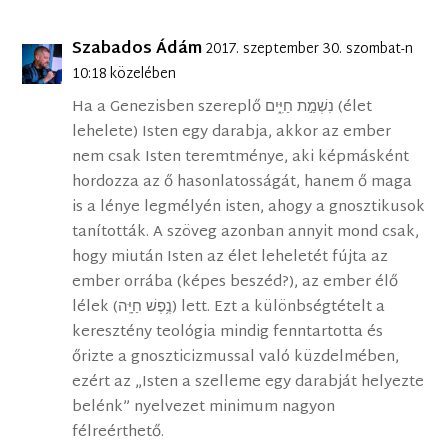
Szabados Ádám
2017. szeptember 30. szombat-n
10:18 közelében
Ha a Genezisben szereplő נִשְׁמַ֣ת חַיִּ֑ים (élet
lehelete) Isten egy darabja, akkor az ember
nem csak Isten teremtménye, aki képmásként
hordozza az ő hasonlatosságát, hanem ő maga
is a lénye legmélyén isten, ahogy a gnosztikusok
tanították. A szöveg azonban annyit mond csak,
hogy miután Isten az élet leheletét fújta az
ember orrába (képes beszéd?), az ember élő
lélek (נֶ֥פֶשׁ חַיָּֽה) lett. Ezt a különbségtételt a
keresztény teológia mindig fenntartotta és
őrizte a gnoszticizmussal való küzdelmében,
ezért az „Isten a szelleme egy darabját helyezte
belénk” nyelvezet minimum nagyon
félreérthető.