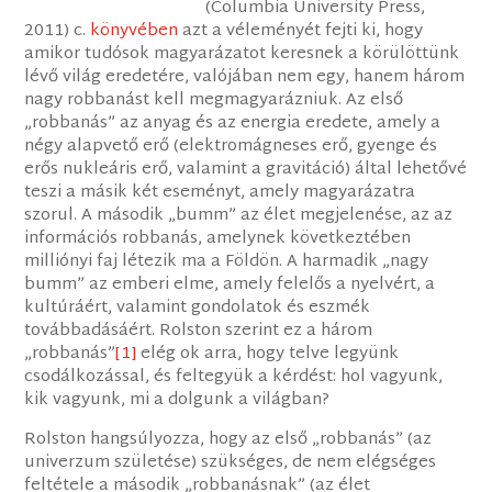
(Columbia University Press,
2011) c.
könyvében
azt a véleményét fejti ki, hogy
amikor tudósok magyarázatot keresnek a körülöttünk
lévő világ eredetére, valójában nem egy, hanem három
nagy robbanást kell megmagyarázniuk. Az első
„robbanás” az anyag és az energia eredete, amely a
négy alapvető erő (elektromágneses erő, gyenge és
erős nukleáris erő, valamint a gravitáció) által lehetővé
teszi a másik két eseményt, amely magyarázatra
szorul. A második „bumm” az élet megjelenése, az az
információs robbanás, amelynek következtében
milliónyi faj létezik ma a Földön. A harmadik „nagy
bumm” az emberi elme, amely felelős a nyelvért, a
kultúráért, valamint gondolatok és eszmék
továbbadásáért. Rolston szerint ez a három
„robbanás”
[1]
elég ok arra, hogy telve legyünk
csodálkozással, és feltegyük a kérdést: hol vagyunk,
kik vagyunk, mi a dolgunk a világban?
Rolston hangsúlyozza, hogy az első „robbanás” (az
univerzum születése) szükséges, de nem elégséges
feltétele a második „robbanásnak” (az élet