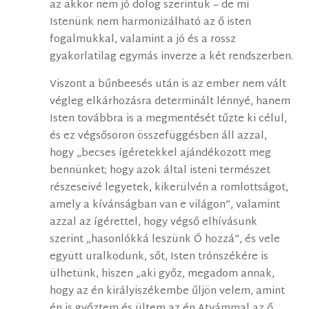
az akkor nem jó dolog szerintük – de mi
Istenünk nem harmonizálható az ő isten
fogalmukkal, valamint a jó és a rossz
gyakorlatilag egymás inverze a két rendszerben.
Viszont a bűnbeesés után is az ember nem vált
végleg elkárhozásra determinált lénnyé, hanem
Isten továbbra is a megmentését tűzte ki célul,
és ez végsősoron összefüggésben áll azzal,
hogy „becses ígéretekkel ajándékozott meg
bennünket; hogy azok által isteni természet
részeseivé legyetek, kikerülvén a romlottságot,
amely a kívánságban van e világon”, valamint
azzal az ígérettel, hogy végső elhívásunk
szerint „hasonlókká leszünk Ő hozzá”, és vele
együtt uralkodunk, sőt, Isten trónszékére is
ülhetünk, hiszen „aki győz, megadom annak,
hogy az én királyiszékembe űljön velem, amint
én is győztem és ültem az én Atyámmal az ő