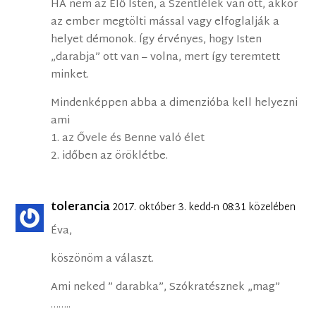
HA nem az Élő Isten, a Szentlélek van ott, akkor
az ember megtölti mással vagy elfoglalják a
helyet démonok. Így érvényes, hogy Isten
„darabja” ott van – volna, mert így teremtett
minket.
Mindenképpen abba a dimenzióba kell helyezni
ami
1. az Ővele és Benne való élet
2. időben az öröklétbe.
tolerancia
2017. október 3. kedd-n 08:31 közelében
Éva,
köszönöm a választ.
Ami neked ” darabka”, Szókratésznek „mag”
……..