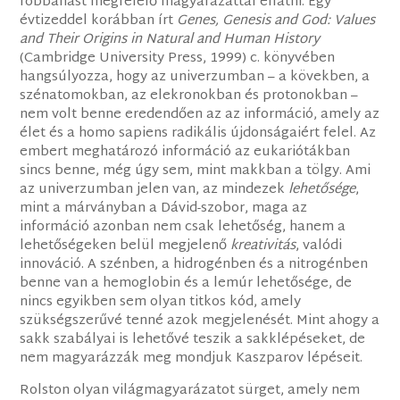
robbanást megfelelő magyarázattal ellátni. Egy
évtizeddel korábban írt
Genes, Genesis and God: Values
and Their Origins in Natural and Human History
(Cambridge University Press, 1999) c. könyvében
hangsúlyozza, hogy az univerzumban – a kövekben, a
szénatomokban, az elekronokban és protonokban –
nem volt benne eredendően az az információ, amely az
élet és a homo sapiens radikális újdonságaiért felel. Az
embert meghatározó információ az eukariótákban
sincs benne, még úgy sem, mint makkban a tölgy. Ami
az univerzumban jelen van, az mindezek
lehetősége
,
mint a márványban a Dávid-szobor, maga az
információ azonban nem csak lehetőség, hanem a
lehetőségeken belül megjelenő
kreativitás
, valódi
innováció. A szénben, a hidrogénben és a nitrogénben
benne van a hemoglobin és a lemúr lehetősége, de
nincs egyikben sem olyan titkos kód, amely
szükségszerűvé tenné azok megjelenését. Mint ahogy a
sakk szabályai is lehetővé teszik a sakklépéseket, de
nem magyarázzák meg mondjuk Kaszparov lépéseit.
Rolston olyan világmagyarázatot sürget, amely nem