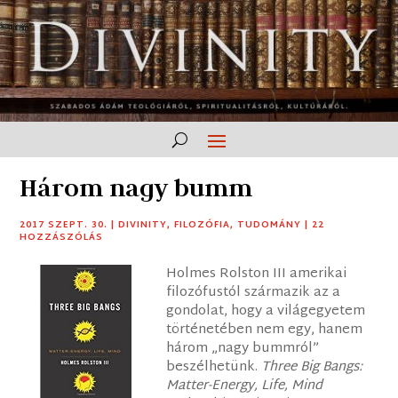
Három nagy bumm
2017 SZEPT. 30.
|
DIVINITY
,
FILOZÓFIA
,
TUDOMÁNY
|
22
HOZZÁSZÓLÁS
Holmes Rolston III amerikai
filozófustól származik az a
gondolat, hogy a világegyetem
történetében nem egy, hanem
három „nagy bummról”
beszélhetünk.
Three Big Bangs:
Matter-Energy, Life, Mind