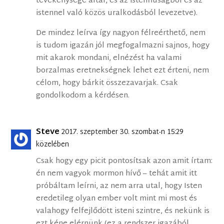
tevékenysége által, és az istenfiúságból és az
istennel való közös uralkodásból levezetve).
De mindez leírva így nagyon félreérthető, nem
is tudom igazán jól megfogalmazni sajnos, hogy
mit akarok mondani, elnézést ha valami
borzalmas eretnekségnek lehet ezt érteni, nem
célom, hogy bárkit összezavarjak. Csak
gondolkodom a kérdésen.
Steve
2017. szeptember 30. szombat-n 15:29
közelében
Csak hogy egy picit pontosítsak azon amit írtam:
én nem vagyok mormon hívő – tehát amit itt
próbáltam leírni, az nem arra utal, hogy Isten
eredetileg olyan ember volt mint mi most és
valahogy felfejlődött isteni szintre, és nekünk is
ezt kéne elérnünk (ez a rendszer igazából