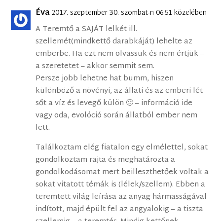
Éva
2017. szeptember 30. szombat-n 06:51 közelében
A Teremtő a SAJÁT lelkét ill.
szellemét(mindkettő darabkáját) lehelte az
emberbe. Ha ezt nem olvassuk és nem értjük –
a szeretetet – akkor semmit sem.
Persze jobb lehetne hat bumm, hiszen
különböző a növényi, az állati és az emberi lét
sőt a víz és levegő külön 🙂 – információ ide
vagy oda, evolóció során állatból ember nem
lett.
Találkoztam elég fiatalon egy elmélettel, sokat
gondolkoztam rajta és meghatározta a
gondolkodásomat mert beilleszthetőek voltak a
sokat vitatott témák is (lélek/szellem). Ebben a
teremtett világ leírása az anyag hármasságával
indított, majd épült fel az angyalokig – a tiszta