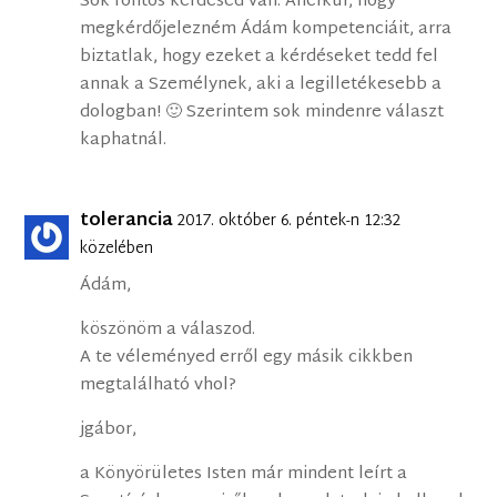
Sok fontos kérdésed van. Anélkül, hogy
megkérdőjelezném Ádám kompetenciáit, arra
biztatlak, hogy ezeket a kérdéseket tedd fel
annak a Személynek, aki a legilletékesebb a
dologban! 🙂 Szerintem sok mindenre választ
kaphatnál.
tolerancia
2017. október 6. péntek-n 12:32
közelében
Ádám,
köszönöm a válaszod.
A te véleményed erről egy másik cikkben
megtalálható vhol?
jgábor,
a Könyörületes Isten már mindent leírt a