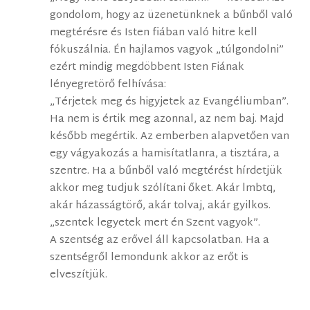
gondolom, hogy az üzenetünknek a bűnből való
megtérésre és Isten fiában való hitre kell
fókuszálnia. Én hajlamos vagyok „túlgondolni”
ezért mindig megdöbbent Isten Fiának
lényegretörő felhívása:
„Térjetek meg és higyjetek az Evangéliumban”.
Ha nem is értik meg azonnal, az nem baj. Majd
később megértik. Az emberben alapvetően van
egy vágyakozás a hamisítatlanra, a tisztára, a
szentre. Ha a bűnből való megtérést hírdetjük
akkor meg tudjuk szólítani őket. Akár lmbtq,
akár házasságtörő, akár tolvaj, akár gyilkos.
„szentek legyetek mert én Szent vagyok”.
A szentség az erővel áll kapcsolatban. Ha a
szentségről lemondunk akkor az erőt is
elveszítjük.