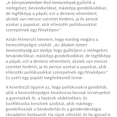
„A
környezetemben lévő keresztények
gyűlölik a
melegeket, bevándorlókat, másképp gondolkodókat,
de legfőképp a pápát, ezt a demens vénembert,
akinek van mersze szeretet hirdetni, ja és persze
azokat a papokat, akik ellenzéki politikusokkal
szerepelnek egy fényképen.”
Aztán felmerült bennem, hogy esetleg magára a
kereszténységre utaltál: „Az
általam ismert
kereszténység azt tanítja
, hogy gyűlöljem a melegeket,
bevándorlókat, másképp gondolkodókat, de legfőképp
a pápát, ezt a demens vénembert, akinek van mersze
szeretet hirdetni, ja és persze azokat a papokat, akik
ellenzéki politikusokkal szerepelnek egy fényképen.”
Ez azért egy paptól meghökkentő lenne.
A következő tippem az, hogy politikusokra gondoltál,
akik a kereszténységre hivatkozva hoznak törvényeket
a gyermekek és a határok védelmében, és
konfliktusba kerülnek azokkal, akik máshogy
gondolkoznak a bevándorlás és a genderideológia
társadalmi hatásairól. Ha rájuk céloztál, és ha igazad is