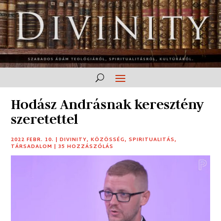
Hodász Andrásnak keresztény
szeretettel
2022 FEBR. 10.
|
DIVINITY
,
KÖZÖSSÉG
,
SPIRITUALITÁS
,
TÁRSADALOM
|
35 HOZZÁSZÓLÁS