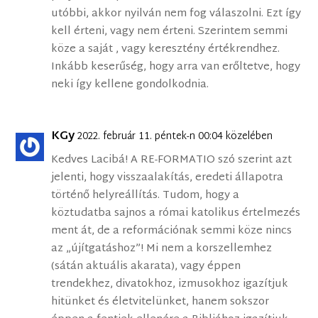
utóbbi, akkor nyilván nem fog válaszolni. Ezt így
kell érteni, vagy nem érteni. Szerintem semmi
köze a saját , vagy keresztény értékrendhez.
Inkább keserűség, hogy arra van erőltetve, hogy
neki így kellene gondolkodnia.
KGy
2022. február 11. péntek-n 00:04 közelében
Kedves Lacibá! A RE-FORMATIO szó szerint azt
jelenti, hogy visszaalakítás, eredeti állapotra
történő helyreállítás. Tudom, hogy a
köztudatba sajnos a római katolikus értelmezés
ment át, de a reformációnak semmi köze nincs
az „újítgatáshoz”! Mi nem a korszellemhez
(sátán aktuális akarata), vagy éppen
trendekhez, divatokhoz, izmusokhoz igazítjuk
hitünket és életvitelünket, hanem sokszor