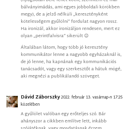
(nyugodtan bele lehet kötni, szerintem ez már
bálványimádás, ami egyes jobboldali körökben
megy), de a jelző nélküli „keresztényként
kötelességem gyűlölni” fordulat nagyon rossz.
Ha ironizál, akkor ironizáljon rendesen, mert ez
olyan „perintfalvisra” sikerült 😉
Általában látom, hogy több jó keresztény
kommunikátor lenne a nagyobb egyházaknál is,
de jó lenne, ha kapnának egy kommunikációs
tanácsadót, vagy egy szerkesztőt a hátuk mögé,
aki megnézi a publikálandó szöveget.
Dávid Záborszky
2022. február 13. vasárnap-n 17:25
közelében
A gyűlölet valóban egy erőteljes szó. Bár
ahányszor a cikkben említve lett, inkább
szójátéknak, vagy mosdatásnak érzem,