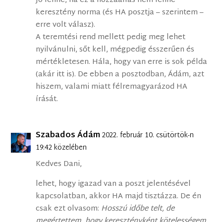
Jó lenne, ha ez a hozzáállás nem lenne
keresztény norma (és HA posztja – szerintem –
erre volt válasz).
A teremtési rend mellett pedig meg lehet
nyilvánulni, sőt kell, mégpedig ésszerűen és
mértékletesen. Hála, hogy van erre is sok példa
(akár itt is). De ebben a posztodban, Ádám, azt
hiszem, valami miatt félremagyarázod HA
írását.
Szabados Ádám
2022. február 10. csütörtök-n
19:42 közelében
Kedves Dani,
lehet, hogy igazad van a poszt jelentésével
kapcsolatban, akkor HA majd tisztázza. De én
csak ezt olvasom:
Hosszú időbe telt, de
megértettem, hogy keresztényként kötelességem