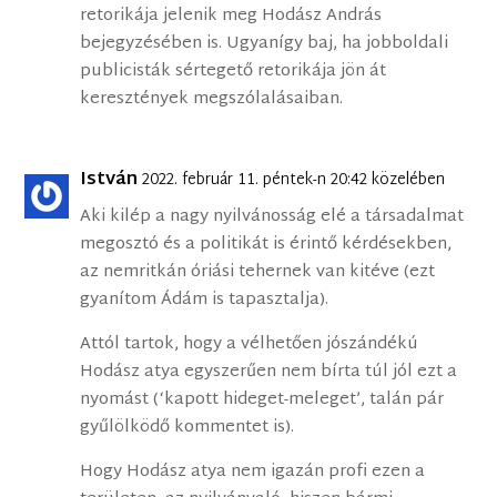
retorikája jelenik meg Hodász András
bejegyzésében is. Ugyanígy baj, ha jobboldali
publicisták sértegető retorikája jön át
keresztények megszólalásaiban.
István
2022. február 11. péntek-n 20:42 közelében
Aki kilép a nagy nyilvánosság elé a társadalmat
megosztó és a politikát is érintő kérdésekben,
az nemritkán óriási tehernek van kitéve (ezt
gyanítom Ádám is tapasztalja).
Attól tartok, hogy a vélhetően jószándékú
Hodász atya egyszerűen nem bírta túl jól ezt a
nyomást (‘kapott hideget-meleget’, talán pár
gyűlölködő kommentet is).
Hogy Hodász atya nem igazán profi ezen a