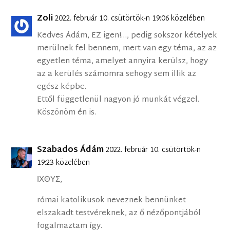
Zoli
2022. február 10. csütörtök-n 19:06 közelében
Kedves Ádám, EZ igen!…, pedig sokszor kételyek
merülnek fel bennem, mert van egy téma, az az
egyetlen téma, amelyet annyira kerülsz, hogy
az a kerülés számomra sehogy sem illik az
egész képbe.
Ettől függetlenül nagyon jó munkát végzel.
Köszönöm én is.
Szabados Ádám
2022. február 10. csütörtök-n
19:23 közelében
ΙΧΘΥΣ,
római katolikusok neveznek bennünket
elszakadt testvéreknek, az ő nézőpontjából
fogalmaztam így.