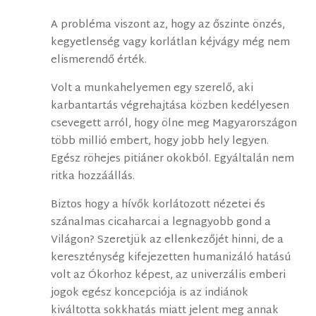
A probléma viszont az, hogy az őszinte önzés,
kegyetlenség vagy korlátlan kéjvágy még nem
elismerendő érték.
Volt a munkahelyemen egy szerelő, aki
karbantartás végrehajtása közben kedélyesen
csevegett arról, hogy ölne meg Magyarországon
több millió embert, hogy jobb hely legyen.
Egész röhejes pitiáner okokból. Egyáltalán nem
ritka hozzáállás.
Biztos hogy a hívők korlátozott nézetei és
szánalmas cicaharcai a legnagyobb gond a
Világon? Szeretjük az ellenkezőjét hinni, de a
kereszténység kifejezetten humanizáló hatású
volt az Ókorhoz képest, az univerzális emberi
jogok egész koncepciója is az indiánok
kiváltotta sokkhatás miatt jelent meg annak