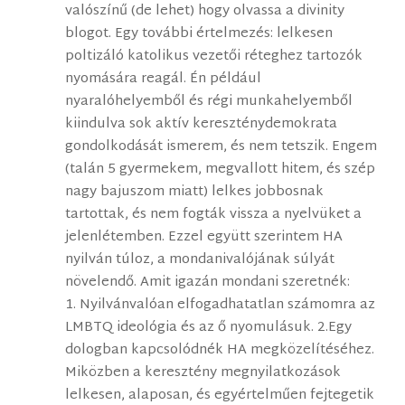
valószínű (de lehet) hogy olvassa a divinity
blogot. Egy további értelmezés: lelkesen
poltizáló katolikus vezetői réteghez tartozók
nyomására reagál. Én például
nyaralóhelyemből és régi munkahelyemből
kiindulva sok aktív kereszténydemokrata
gondolkodását ismerem, és nem tetszik. Engem
(talán 5 gyermekem, megvallott hitem, és szép
nagy bajuszom miatt) lelkes jobbosnak
tartottak, és nem fogták vissza a nyelvüket a
jelenlétemben. Ezzel együtt szerintem HA
nyilván túloz, a mondanivalójának súlyát
növelendő. Amit igazán mondani szeretnék:
1. Nyilvánvalóan elfogadhatatlan számomra az
LMBTQ ideológia és az ő nyomulásuk. 2.Egy
dologban kapcsolódnék HA megközelítéséhez.
Miközben a keresztény megnyilatkozások
lelkesen, alaposan, és egyértelműen fejtegetik