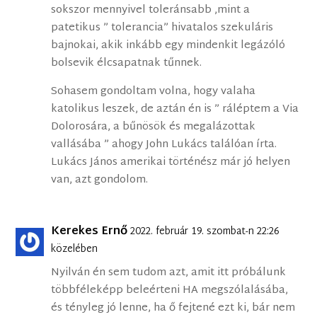
sokszor mennyivel toleránsabb ,mint a
patetikus ” tolerancia” hivatalos szekuláris
bajnokai, akik inkább egy mindenkit legázóló
bolsevik élcsapatnak tűnnek.
Sohasem gondoltam volna, hogy valaha
katolikus leszek, de aztán én is ” ráléptem a Via
Dolorosára, a bűnösök és megalázottak
vallásába ” ahogy John Lukács találóan írta.
Lukács János amerikai történész már jó helyen
van, azt gondolom.
Kerekes Ernő
2022. február 19. szombat-n 22:26
közelében
Nyilván én sem tudom azt, amit itt próbálunk
többféleképp beleérteni HA megszólalásába,
és tényleg jó lenne, ha ő fejtené ezt ki, bár nem