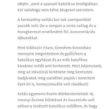
idején , pont a spanyol katolikus teológiában.
Ezt valahogy nem kéne átugrani szerintem.
A keresztény vallási kor sok szempontból
pocsék volt. De a romjain a vörös csillag és a
horogkereszt emelkedett föl, koncentrációs
táborokkal.
Mint többször írtam, tizenéves koromban
mennyire megvetettem és gyűlöltem a
katolikus egyházat és az erős katolikus
kisvárosi miliőt ami körbevett. Mert képmutató,
meg az inkvizíció története meg keresztes
hadjáratok meg szexéhes papok ( ismertem
ilyet én is, homoszexuális volt ráadásul) .
Aztán egyetemi éveim döbbententettek rá,
mennyi őszinte bűnbánat és összetörés volt
abban a lenézett katolikus miliőben, és hogy