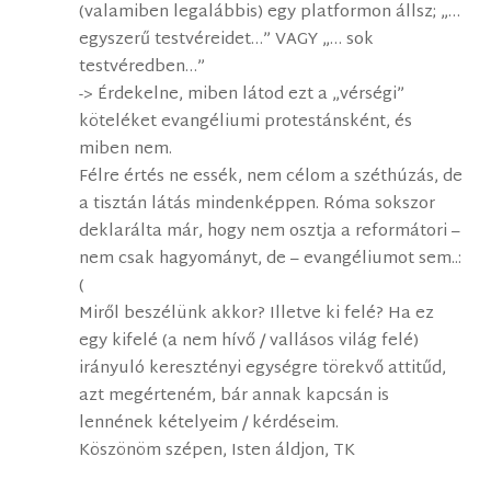
(valamiben legalábbis) egy platformon állsz; „…
egyszerű testvéreidet…” VAGY „… sok
testvéredben…”
-> Érdekelne, miben látod ezt a „vérségi”
köteléket evangéliumi protestánsként, és
miben nem.
Félre értés ne essék, nem célom a széthúzás, de
a tisztán látás mindenképpen. Róma sokszor
deklarálta már, hogy nem osztja a reformátori –
nem csak hagyományt, de – evangéliumot sem..:
(
Miről beszélünk akkor? Illetve ki felé? Ha ez
egy kifelé (a nem hívő / vallásos világ felé)
irányuló keresztényi egységre törekvő attitűd,
azt megérteném, bár annak kapcsán is
lennének kételyeim / kérdéseim.
Köszönöm szépen, Isten áldjon, TK