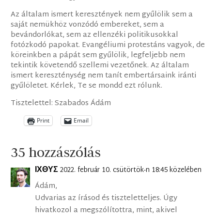
Az általam ismert keresztények nem gyűlölik sem a
saját nemükhöz vonzódó embereket, sem a
bevándorlókat, sem az ellenzéki politikusokkal
fotózkodó papokat. Evangéliumi protestáns vagyok, de
köreinkben a pápát sem gyűlölik, legfeljebb nem
tekintik követendő szellemi vezetőnek. Az általam
ismert kereszténység nem tanít embertársaink iránti
gyűlöletet. Kérlek, Te se mondd ezt rólunk.
Tisztelettel: Szabados Ádám
Print
Email
35 hozzászólás
ΙΧΘΥΣ
2022. február 10. csütörtök-n 18:45 közelében
Ádám,
Udvarias az írásod és tiszteletteljes. Úgy
hivatkozol a megszólítottra, mint, akivel