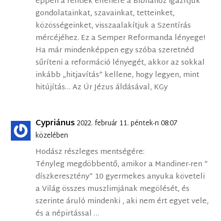
éppen a fentiek ellenére a Bibliához igazítjuk
gondolatainkat, szavainkat, tetteinket,
közösségeinket, visszaalakítjuk a Szentírás
mércéjéhez. Ez a Semper Reformanda lényege!
Ha már mindenképpen egy szóba szeretnéd
sűríteni a reformáció lényegét, akkor az sokkal
inkább „hitjavítás” kellene, hogy legyen, mint
hitújítás… Az Úr Jézus áldásával, KGy
Cypriánus
2022. február 11. péntek-n 08:07
közelében
Hodász részleges mentségére:
Tényleg megdöbbentő, amikor a Mandiner-ren ”
díszkeresztény” 10 gyermekes anyuka követeli
a Világ összes muszlimjának megölését, és
szerinte áruló mindenki , aki nem ért egyet vele,
és a népirtással …