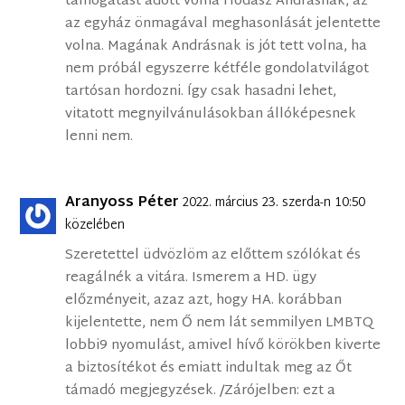
támogatást adott volna Hodász Andrásnak, az
az egyház önmagával meghasonlását jelentette
volna. Magának Andrásnak is jót tett volna, ha
nem próbál egyszerre kétféle gondolatvilágot
tartósan hordozni. Így csak hasadni lehet,
vitatott megnyilvánulásokban állóképesnek
lenni nem.
Aranyoss Péter
2022. március 23. szerda-n 10:50
közelében
Szeretettel üdvözlöm az előttem szólókat és
reagálnék a vitára. Ismerem a HD. ügy
előzményeit, azaz azt, hogy HA. korábban
kijelentette, nem Ő nem lát semmilyen LMBTQ
lobbi9 nyomulást, amivel hívő körökben kiverte
a biztosítékot és emiatt indultak meg az Őt
támadó megjegyzések. /Zárójelben: ezt a