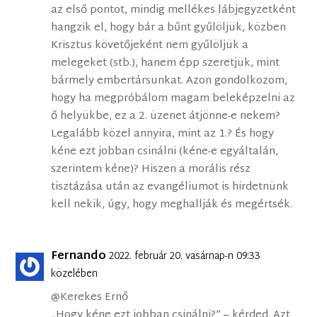
az első pontot, mindig mellékes lábjegyzetként
hangzik el, hogy bár a bűnt gyűlöljük, közben
Krisztus követőjeként nem gyűlöljük a
melegeket (stb.), hanem épp szeretjük, mint
bármely embertársunkat. Azon gondolkozom,
hogy ha megpróbálom magam beleképzelni az
ő helyükbe, ez a 2. üzenet átjönne-e nekem?
Legalább közel annyira, mint az 1.? És hogy
kéne ezt jobban csinálni (kéne-e egyáltalán,
szerintem kéne)? Hiszen a morális rész
tisztázása után az evangéliumot is hirdetnünk
kell nekik, úgy, hogy meghallják és megértsék.
Fernando
2022. február 20. vasárnap-n 09:33
közelében
@Kerekes Ernő
„Hogy kéne ezt jobban csinálni?” – kérded. Azt