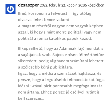
dzsaszper
2022. február 22. kedd-n 20:35 közelében
Ernő, köszönöm a felvetést — így utólag
olvasva: lehet benne valami
A magam részéről nagyon nem vagyok képben
azzal, ki hogy s mint merre politizál vagy nem
politizál a római katolikus papok között.
Elképzelhető, hogy az Ádámnak fájó mondat is
a sajátjainak szólt. Sajnos erősen félreérthetőre
sikeredett, pedig alighanem számítani lehetett
a szélesebb körű publicitásra.
Iigaz, hogy a média a szenzációt hajhássza, és
persze, hogy a legütősebb félmondatokat fogja
idézni. Szóval picit pontosabb megfogalmazás
nem ártana. Ehhez persze jó eséllyel rutint is
kell szerezni…