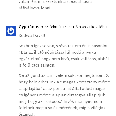
valamiért mi szeretünk a szexualitásra
ráfixálódva lenni.
Cypriánus
2022. február 14. hétfő-n 08:24 közelében
Kedves Dávid!
Sokban igazad van, szóvá tettem én is hasonlót.
( Bár az illető népirtással álmodó anyuka
egyértelmű hogy nem hívő, csak vallásos, abból
is felületes szinten)
De a2 gond az, ami velem sokszor megtörtént 2:
hogy bele érhetünk a ” magas keresztény mérce
csapdájába” azaz pont a hit által adott magas
és igényes mérce alapján duzzogva állapítjuk
meg hogy az ” ortodox” hívők mennyire nem
felelnek meg a saját mércének, míg a világiak
őszinték.