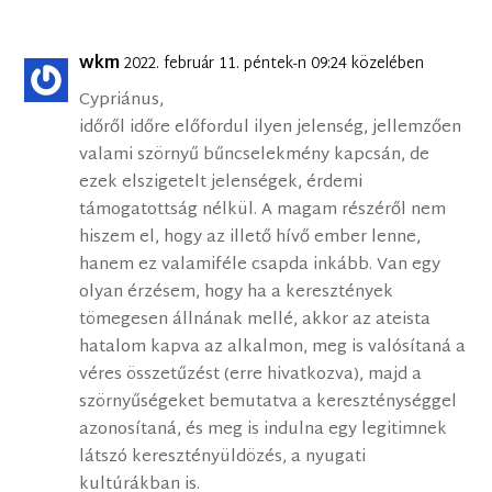
wkm
2022. február 11. péntek-n 09:24 közelében
Cypriánus,
időről időre előfordul ilyen jelenség, jellemzően
valami szörnyű bűncselekmény kapcsán, de
ezek elszigetelt jelenségek, érdemi
támogatottság nélkül. A magam részéről nem
hiszem el, hogy az illető hívő ember lenne,
hanem ez valamiféle csapda inkább. Van egy
olyan érzésem, hogy ha a keresztények
tömegesen állnának mellé, akkor az ateista
hatalom kapva az alkalmon, meg is valósítaná a
véres összetűzést (erre hivatkozva), majd a
szörnyűségeket bemutatva a kereszténységgel
azonosítaná, és meg is indulna egy legitimnek
látszó keresztényüldözés, a nyugati
kultúrákban is.