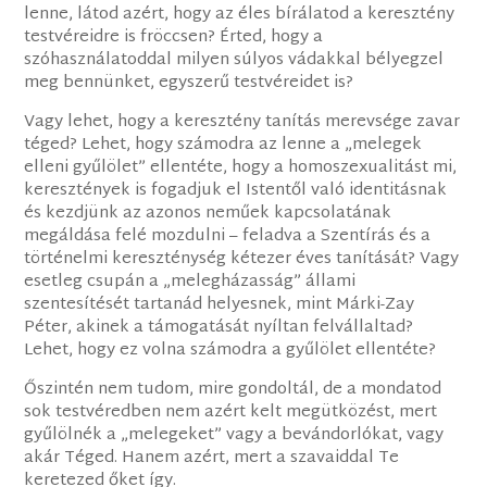
lenne, látod azért, hogy az éles bírálatod a keresztény
testvéreidre is fröccsen? Érted, hogy a
szóhasználatoddal milyen súlyos vádakkal bélyegzel
meg bennünket, egyszerű testvéreidet is?
Vagy lehet, hogy a keresztény tanítás merevsége zavar
téged? Lehet, hogy számodra az lenne a „melegek
elleni gyűlölet” ellentéte, hogy a homoszexualitást mi,
keresztények is fogadjuk el Istentől való identitásnak
és kezdjünk az azonos neműek kapcsolatának
megáldása felé mozdulni – feladva a Szentírás és a
történelmi kereszténység kétezer éves tanítását? Vagy
esetleg csupán a „melegházasság” állami
szentesítését tartanád helyesnek, mint Márki-Zay
Péter, akinek a támogatását nyíltan felvállaltad?
Lehet, hogy ez volna számodra a gyűlölet ellentéte?
Őszintén nem tudom, mire gondoltál, de a mondatod
sok testvéredben nem azért kelt megütközést, mert
gyűlölnék a „melegeket” vagy a bevándorlókat, vagy
akár Téged. Hanem azért, mert a szavaiddal Te
keretezed őket így.