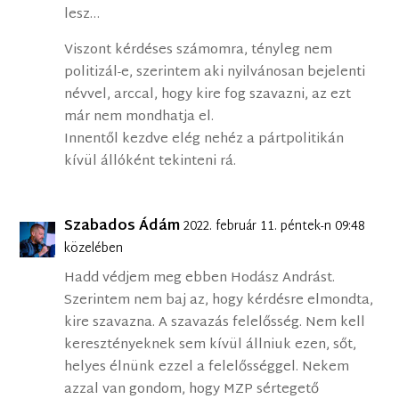
lesz…
Viszont kérdéses számomra, tényleg nem
politizál-e, szerintem aki nyilvánosan bejelenti
névvel, arccal, hogy kire fog szavazni, az ezt
már nem mondhatja el.
Innentől kezdve elég nehéz a pártpolitikán
kívül állóként tekinteni rá.
Szabados Ádám
2022. február 11. péntek-n 09:48
közelében
Hadd védjem meg ebben Hodász Andrást.
Szerintem nem baj az, hogy kérdésre elmondta,
kire szavazna. A szavazás felelősség. Nem kell
keresztényeknek sem kívül állniuk ezen, sőt,
helyes élnünk ezzel a felelősséggel. Nekem
azzal van gondom, hogy MZP sértegető