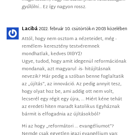
gyűlölni
… Ez így nagyon rossz.
Lacibá
2022. február 10. csütörtök-n 20:03 közelében
Attól, hogy nem osztom a nézeteidet, még -
remélem- keresztény testvéremnek
mondhatlak, kedves ΙΧΘΥΣ!
Ugye, tudod, hogy amit idegenül reformációnak
mondanak, azt magyarul -is- hitújításnak
nevezik? Már pedig a szóban benne foglaltatik
az „újítás”, az innováció. Az pedig annyit tesz,
hogy olyat hoz be, ami addig ott nem volt,
lecserél egy régit egy újra, … Miért kéne tehát
az eredeti hiten maradt katolikus Egyháznak
bármit is elfogadnia az újításokból?
Mi az hogy „reformátori … evangéliumot”?
Nemde csak egyetlen igazi evangélium van: