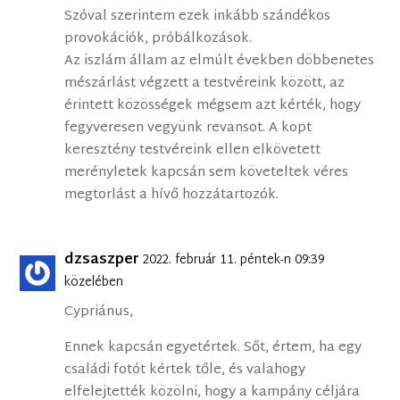
Szóval szerintem ezek inkább szándékos
provokációk, próbálkozások.
Az iszlám állam az elmúlt években döbbenetes
mészárlást végzett a testvéreink között, az
érintett közösségek mégsem azt kérték, hogy
fegyveresen vegyünk revansot. A kopt
keresztény testvéreink ellen elkövetett
merényletek kapcsán sem követeltek véres
megtorlást a hívő hozzátartozók.
dzsaszper
2022. február 11. péntek-n 09:39
közelében
Cypriánus,
Ennek kapcsán egyetértek. Sőt, értem, ha egy
családi fotót kértek tőle, és valahogy
elfelejtették közölni, hogy a kampány céljára