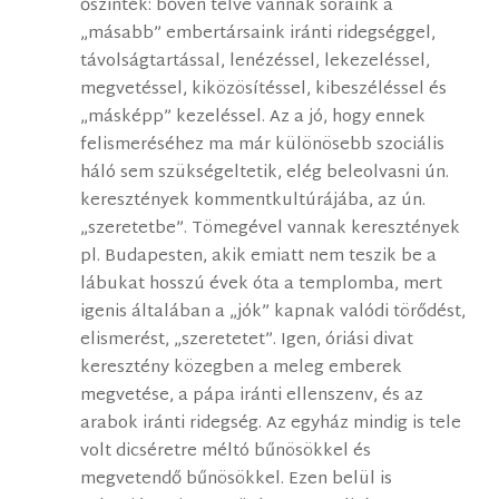
őszinték: bőven telve vannak soraink a
„másabb” embertársaink iránti ridegséggel,
távolságtartással, lenézéssel, lekezeléssel,
megvetéssel, kiközösítéssel, kibeszéléssel és
„másképp” kezeléssel. Az a jó, hogy ennek
felismeréséhez ma már különösebb szociális
háló sem szükségeltetik, elég beleolvasni ún.
keresztények kommentkultúrájába, az ún.
„szeretetbe”. Tömegével vannak keresztények
pl. Budapesten, akik emiatt nem teszik be a
lábukat hosszú évek óta a templomba, mert
igenis általában a „jók” kapnak valódi törődést,
elismerést, „szeretetet”. Igen, óriási divat
keresztény közegben a meleg emberek
megvetése, a pápa iránti ellenszenv, és az
arabok iránti ridegség. Az egyház mindig is tele
volt dicséretre méltó bűnösökkel és
megvetendő bűnösökkel. Ezen belül is