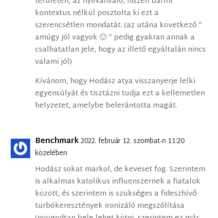
területen, az nyilvánvaló, hiszen bármi
kontextus nélkül posztolta ki ezt a
szerencsétlen mondatát. (az utána következő ”
amúgy jól vagyok 🙂 ” pedig gyakran annak a
csalhatatlan jele, hogy az illető egyáltalán nincs
valami jól)
Kívánom, hogy Hodász atya visszanyerje lelki
egyensúlyát és tisztázni tudja ezt a kellemetlen
helyzetet, amelybe belerántotta magát.
Benchmark
2022. február 12. szombat-n 11:20
közelében
Hodász sokat markol, de keveset fog. Szerintem
is alkalmas katolikus influenszernek a fiatalok
között, és szerintem is szükséges a fideszhívő
turbókeresztények ironizáló megszólítása