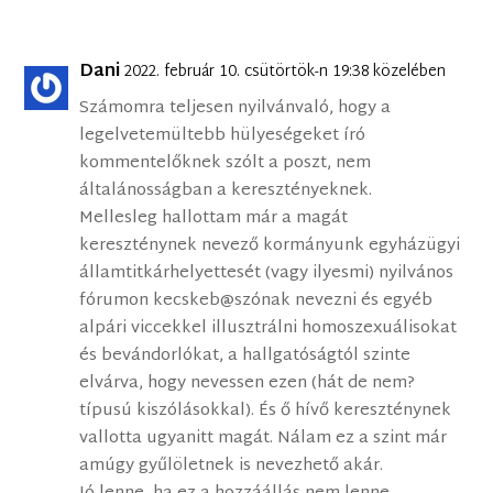
Dani
2022. február 10. csütörtök-n 19:38 közelében
Számomra teljesen nyilvánvaló, hogy a
legelvetemültebb hülyeségeket író
kommentelőknek szólt a poszt, nem
általánosságban a keresztényeknek.
Mellesleg hallottam már a magát
kereszténynek nevező kormányunk egyházügyi
államtitkárhelyettesét (vagy ilyesmi) nyilvános
fórumon kecskeb@szónak nevezni és egyéb
alpári viccekkel illusztrálni homoszexuálisokat
és bevándorlókat, a hallgatóságtól szinte
elvárva, hogy nevessen ezen (hát de nem?
típusú kiszólásokkal). És ő hívő kereszténynek
vallotta ugyanitt magát. Nálam ez a szint már
amúgy gyűlöletnek is nevezhető akár.