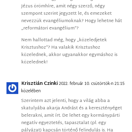
Jézus örömhíre, amit négy szerző, négy
szempont szerint jegyzett le, és emezeket
nevezzük evangéliumoknak? Hogy lehetne hát
„reformátori evangélium”?
Nem hallottad még, hogy „közeledjetek
Krisztushoz”? Ha valakik Krisztushoz
közelednek, akkor ugyanakkor egymáshoz is
közelednek!
Krisztián Czinki
2022. február 10. csütörtök-n 21:15
közelében
Szerintem azt jelenti, hogy a világ abba a
skatulyába akarja Andrást és a keresztényéget
belerakni, amit írt. De lehet egy kormánypárti
negatív egyeztetés, tapasztalat (pl. egy
pályázat) kapcsán történő felindulás is. Ha