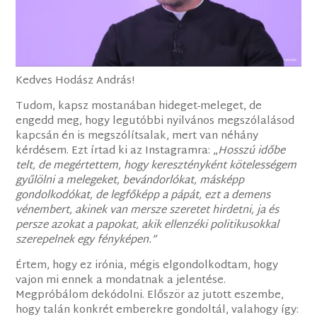
Kedves Hodász András!
Tudom, kapsz mostanában hideget-meleget, de
engedd meg, hogy legutóbbi nyilvános megszólalásod
kapcsán én is megszólítsalak, mert van néhány
kérdésem. Ezt írtad ki az Instagramra: „
Hosszú időbe
telt, de megértettem, hogy keresztényként kötelességem
gyűlölni a melegeket, bevándorlókat, másképp
gondolkodókat, de legfőképp a pápát, ezt a demens
vénembert, akinek van mersze szeretet hirdetni, ja és
persze azokat a papokat, akik ellenzéki politikusokkal
szerepelnek egy fényképen.”
Értem, hogy ez irónia, mégis elgondolkodtam, hogy
vajon mi ennek a mondatnak a jelentése.
Megpróbálom dekódolni. Először az jutott eszembe,
hogy talán konkrét emberekre gondoltál, valahogy így: