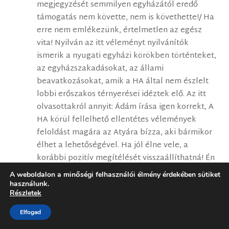
megjegyzését semmilyen egyházától eredő
támogatás nem követte, nem is követhette!/ Ha
erre nem emlékezünk, értelmetlen az egész
vita! Nyilván az itt véleményt nyilvánítók
ismerik a nyugati egyházi körökben történteket,
az egyházszakadásokat, az állami
beavatkozásokat, amik a HA által nem észlelt
lobbi erőszakos térnyerései idéztek elő. Az itt
olvasottakról annyit: Ádám írása igen korrekt, A
HA körül fellelhető ellentétes vélemények
feloldást magára az Atyára bízza, aki bármikor
élhet a lehetőségével. Ha jól élne vele, a
korábbi pozitív megítélését visszaállíthatná! Én
inkább arra kérném az itt korábban
A weboldalon a minőségi felhasználói élmény érdekében sütiket
hozzászólókat, hogy szakítsanak időt arra, hogy
használunk.
Részletek
megnézzék a múlt szombaton rendezett ” A
család védelme – a Biblikus családkép ” témájú
Elfogad
/rendezte az evangélikál csoport/