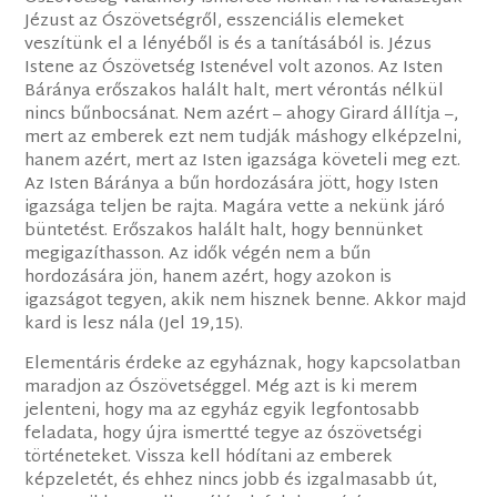
Jézust az Ószövetségről, esszenciális elemeket
veszítünk el a lényéből is és a tanításából is. Jézus
Istene az Ószövetség Istenével volt azonos. Az Isten
Báránya erőszakos halált halt, mert vérontás nélkül
nincs bűnbocsánat. Nem azért – ahogy Girard állítja –,
mert az emberek ezt nem tudják máshogy elképzelni,
hanem azért, mert az Isten igazsága követeli meg ezt.
Az Isten Báránya a bűn hordozására jött, hogy Isten
igazsága teljen be rajta. Magára vette a nekünk járó
büntetést. Erőszakos halált halt, hogy bennünket
megigazíthasson. Az idők végén nem a bűn
hordozására jön, hanem azért, hogy azokon is
igazságot tegyen, akik nem hisznek benne. Akkor majd
kard is lesz nála (Jel 19,15).
Elementáris érdeke az egyháznak, hogy kapcsolatban
maradjon az Ószövetséggel. Még azt is ki merem
jelenteni, hogy ma az egyház egyik legfontosabb
feladata, hogy újra ismertté tegye az ószövetségi
történeteket. Vissza kell hódítani az emberek
képzeletét, és ehhez nincs jobb és izgalmasabb út,