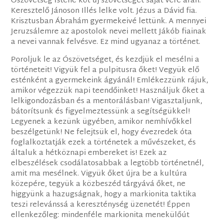
Ószövetség Istene köt új szövetséget saját vére árán.
Keresztelő Jánoson Illés lelke volt. Jézus a Dávid fia.
Krisztusban Ábrahám gyermekeivé lettünk. A mennyei
Jeruzsálemre az apostolok nevei mellett Jákób fiainak
a nevei vannak felvésve. Ez mind ugyanaz a történet.
Poroljuk le az Ószövetséget, és kezdjük el mesélni a
történeteit! Vigyük fel a pulpitusra őket! Vegyük elő
esténként a gyermekeink ágyánál! Emlékezzünk rájuk,
amikor végezzük napi teendőinket! Használjuk őket a
lelkigondozásban és a mentorálásban! Vigasztaljunk,
bátorítsunk és figyelmeztessünk a segítségükkel!
Legyenek a kezünk ügyében, amikor nemhívőkkel
beszélgetünk! Ne felejtsük el, hogy évezredek óta
foglalkoztatják ezek a történetek a művészeket, és
általuk a hétköznapi embereket is! Ezek az
elbeszélések csodálatosabbak a legtöbb történetnél,
amit ma mesélnek. Vigyük őket újra be a kultúra
közepére, tegyük a közbeszéd tárgyává őket, ne
higgyünk a hazugságnak, hogy a markionita taktika
teszi relevánssá a kereszténység üzenetét! Éppen
ellenkezőleg: mindenféle markionita menekülőút