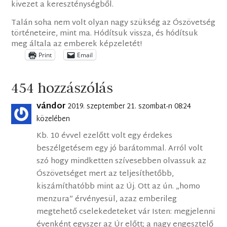
kivezet a kereszténységből.
Talán soha nem volt olyan nagy szükség az Ószövetség
történeteire, mint ma. Hódítsuk vissza, és hódítsuk
meg általa az emberek képzeletét!
Print
Email
454 hozzászólás
vándor
2019. szeptember 21. szombat-n 08:24
közelében
Kb. 10 évvel ezelőtt volt egy érdekes
beszélgetésem egy jó barátommal. Arról volt
szó hogy mindketten szívesebben olvassuk az
Ószövetséget mert az teljesíthetőbb,
kiszámíthatóbb mint az Új. Ott az ún. „homo
menzura” érvényesül, azaz emberileg
megtehető cselekedeteket vár Isten: megjelenni
évenként egyszer az Úr előtt; a nagy engesztelő