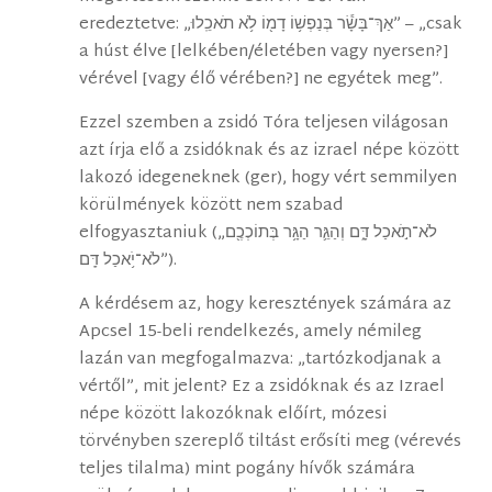
eredeztetve: „אַךְ־בָּשָׂ֕ר בְּנַפְשׁ֥וֹ דָמ֖וֹ לֹ֥א תֹאכֵֽלוּ” – „csak
a húst élve [lelkében/életében vagy nyersen?]
vérével [vagy élő vérében?] ne egyétek meg”.
Ezzel szemben a zsidó Tóra teljesen világosan
azt írja elő a zsidóknak és az izrael népe között
lakozó idegeneknek (ger), hogy vért semmilyen
körülmények között nem szabad
elfogyasztaniuk („לֹא־תֹ֣אכַל דָּ֑ם וְהַגֵּ֛ר הַגָּ֥ר בְּתוֹכְכֶ֖ם
לֹא־יֹ֥אכַל דָּֽם”).
A kérdésem az, hogy keresztények számára az
Apcsel 15-beli rendelkezés, amely némileg
lazán van megfogalmazva: „tartózkodjanak a
vértől”, mit jelent? Ez a zsidóknak és az Izrael
népe között lakozóknak előírt, mózesi
törvényben szereplő tiltást erősíti meg (vérevés
teljes tilalma) mint pogány hívők számára