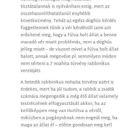
tisztátalannak is nyilvánítani estig, mert az
összehasonlíthatatlanúl enyhébb
következmény. Tehát az egész döghús kérdés
függetlennek tűnik a vér kérdéstől (ami azt
erősítené meg, hogy a fúlva holt állat a benne
maradó vér miatt problémás, nem a döghús
jelleg miatt – de viszont mivel a fúlva holt állat
halott, annak megevése pl. semmilyen módon
nem sérteni a 7 noahita törvény rabbinikus
verzióját).
A hetedik rabbinikus nohaita törvény azért is
érdekes, mert ha jól tudom, a rabbik a zsidók
számára megengedik a még élő állat valamely
testrészének elfogyasztását akkor, ha az
kellőképpen meg van tisztítva a vértől,
miközben a pogányoknak nem engedi meg, ha
maga az állat él – előtte gondosan meg kell