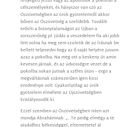
fenyegeti Jézus vagy az apostolok a pokollal a
célszemélyeket, és hányszor van szó az
Ószövetségben az örök gyötrelemről akkor
bőven az Ószövetség a szelídebb. Tovább
erősíti a bizonytalanságot az Újban a
sorsszerűség pl. Júdás a veszedelem fia aki jobb
lett volna ha meg sem születik de az Írásnak be
kellett teljesedni hogy az ő saját helyére jusson-
azaz a pokolba. Na meg ott a keskeny út amin
kevesen járnak, és az üdvösségre vezet de a
pokolba sokan jutnak a széles úton – ergo a
megváltásnak számszerűen igen kicsi
eredménye volt. Gyakorlatilag az örök
gyötrelem elmélete az Újszövetségben
kristályosodik ki.
Ezzel szemben az Ószövetségben Isten azt
mondja Ábrahámnak: „…Te pedig elmégy a te
atyáidhoz békességgel, eltemettetel jó