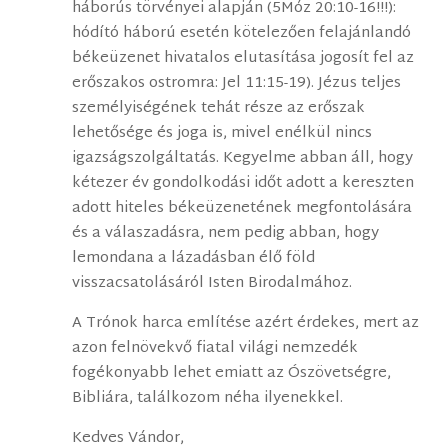
háborús törvényei alapján (5Móz 20:10-16!!!):
hódító háború esetén kötelezően felajánlandó
békeüzenet hivatalos elutasítása jogosít fel az
erőszakos ostromra: Jel 11:15-19). Jézus teljes
személyiségének tehát része az erőszak
lehetősége és joga is, mivel enélkül nincs
igazságszolgáltatás. Kegyelme abban áll, hogy
kétezer év gondolkodási időt adott a kereszten
adott hiteles békeüzenetének megfontolására
és a válaszadásra, nem pedig abban, hogy
lemondana a lázadásban élő föld
visszacsatolásáról Isten Birodalmához.
A Trónok harca említése azért érdekes, mert az
azon felnövekvő fiatal világi nemzedék
fogékonyabb lehet emiatt az Ószövetségre,
Bibliára, találkozom néha ilyenekkel.
Kedves Vándor,