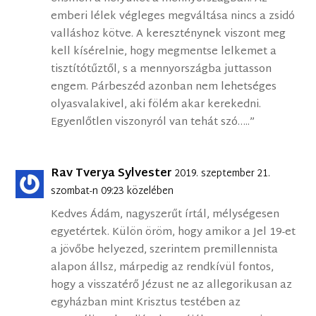
emberi lélek végleges megváltása nincs a zsidó
valláshoz kötve. A kereszténynek viszont meg
kell kísérelnie, hogy megmentse lelkemet a
tisztítótűztől, s a mennyországba juttasson
engem. Párbeszéd azonban nem lehetséges
olyasvalakivel, aki fölém akar kerekedni.
Egyenlőtlen viszonyról van tehát szó…..”
Rav Tverya Sylvester
2019. szeptember 21.
szombat-n 09:23 közelében
Kedves Ádám, nagyszerűt írtál, mélységesen
egyetértek. Külön öröm, hogy amikor a Jel 19-et
a jövőbe helyezed, szerintem premillennista
alapon állsz, márpedig az rendkívül fontos,
hogy a visszatérő Jézust ne az allegorikusan az
egyházban mint Krisztus testében az