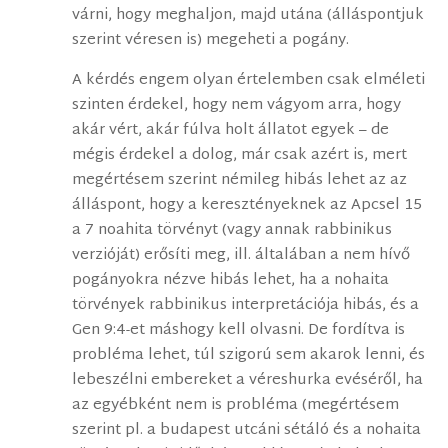
várni, hogy meghaljon, majd utána (álláspontjuk
szerint véresen is) megeheti a pogány.
A kérdés engem olyan értelemben csak elméleti
szinten érdekel, hogy nem vágyom arra, hogy
akár vért, akár fúlva holt állatot egyek – de
mégis érdekel a dolog, már csak azért is, mert
megértésem szerint némileg hibás lehet az az
álláspont, hogy a keresztényeknek az Apcsel 15
a 7 noahita törvényt (vagy annak rabbinikus
verzióját) erősíti meg, ill. általában a nem hívő
pogányokra nézve hibás lehet, ha a nohaita
törvények rabbinikus interpretációja hibás, és a
Gen 9:4-et máshogy kell olvasni. De fordítva is
probléma lehet, túl szigorú sem akarok lenni, és
lebeszélni embereket a véreshurka evéséről, ha
az egyébként nem is probléma (megértésem
szerint pl. a budapest utcáni sétáló és a nohaita