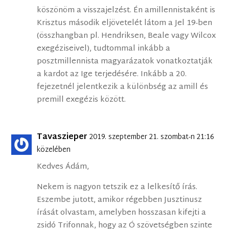
köszönöm a visszajelzést. Én amillennistaként is
Krisztus második eljövetelét látom a Jel 19-ben
(összhangban pl. Hendriksen, Beale vagy Wilcox
exegéziseivel), tudtommal inkább a
posztmillennista magyarázatok vonatkoztatják
a kardot az Ige terjedésére. Inkább a 20.
fejezetnél jelentkezik a különbség az amill és
premill exegézis között.
Tavaszieper
2019. szeptember 21. szombat-n 21:16
közelében
Kedves Ádám,
Nekem is nagyon tetszik ez a lelkesítő írás.
Eszembe jutott, amikor régebben Jusztinusz
írását olvastam, amelyben hosszasan kifejti a
zsidó Trifonnak, hogy az Ó szövetségben szinte