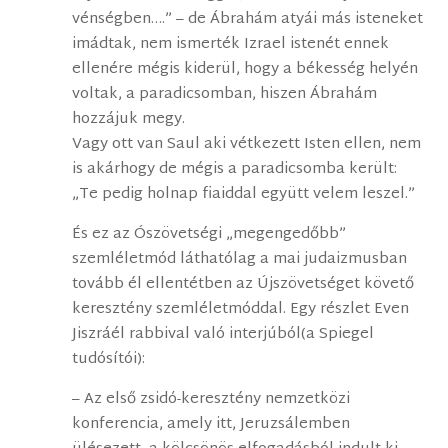
vénségben….” – de Ábrahám atyái más isteneket
imádtak, nem ismerték Izrael istenét ennek
ellenére mégis kiderül, hogy a békesség helyén
voltak, a paradicsomban, hiszen Ábrahám
hozzájuk megy.
Vagy ott van Saul aki vétkezett Isten ellen, nem
is akárhogy de mégis a paradicsomba került:
„Te pedig holnap fiaiddal együtt velem leszel.”
És ez az Ószövetségi „megengedőbb”
szemléletmód láthatólag a mai judaizmusban
tovább él ellentétben az Újszövetséget követő
keresztény szemléletmóddal. Egy részlet Even
Jiszráél rabbival való interjúból(a Spiegel
tudósítói):
– Az első zsidó-keresztény nemzetközi
konferencia, amely itt, Jeruzsálemben