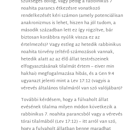
szükséges dolog, vagy pedig a rabbinikus 7
noahita parancs étkezésre vonatkozó
rendelkezését kéri számon (amely potenciálisan
anakronizmus is lehet, hiszen ha jól tudom, a
második században lett ez így rögzítve, bár
biztosan korábbra nyúlik vissza ez az
értelmezés)? Vagy estleg az hetedik rabbinikus
noahita törvény (eltérő számozások vannak,
hetedik alatt az az élő állat testrészeinek
elfogyasztásának tilalmát értem – eiver min
hakhai) megfogalmazása hibás, és a Gen 9:4
ugyanazt jelenti mint a Lev 17:12 (vagyis a
vérevés általános tilalmáról van szó valójában)?
További kérdésem, hogy a fúlvaholt állat
evésének tilalma milyen módon következik a
rabbinikus 7. noahita parancsból vagy a vérevés
tórai tilalmából (Lev 17:12) – itt arról van szó,
hogy a fulvaholt állatban benne maradhat