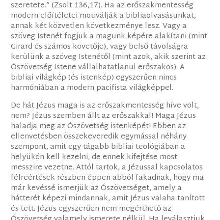
szeretete.” (Zsolt 136,17). Ha az erőszakmentesség
modern előítéletei motiválják a bibliaolvasásunkat,
annak két közvetlen következménye lesz. Vagy a
szöveg Istenét fogjuk a magunk képére alakítani (mint
Girard és számos követője), vagy belső távolságra
kerülünk a szöveg Istenétől (mint azok, akik szerint az
Ószövetség Istene vállalhatatlanul erőszakos). A
bibliai világkép (és istenkép) egyszerűen nincs
harmóniában a modern pacifista világképpel.
De hát Jézus maga is az erőszakmentesség híve volt,
nem? Jézus szemben állt az erőszakkal! Maga Jézus
haladja meg az Ószövetség istenképét! Ebben az
ellenvetésben összekeveredik egymással néhány
szempont, amit egy tágabb bibliai teológiában a
helyükön kell kezelni, de ennek kifejtése most
messzire vezetne. Attól tartok, a Jézussal kapcsolatos
félreértések részben éppen abból fakadnak, hogy ma
már kevéssé ismerjük az Ószövetséget, amely a
hátterét képezi mindannak, amit Jézus valaha tanított
és tett. Jézus egyszerűen nem megérthető az
Ószövetség valamely ismerete nélkül. Ha leválasztjuk