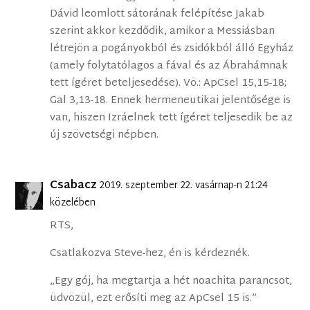
Dávid leomlott sátorának felépítése Jakab
szerint akkor kezdődik, amikor a Messiásban
létrejön a pogányokból és zsidókból álló Egyház
(amely folytatólagos a fával és az Ábrahámnak
tett ígéret beteljesedése). Vö.: ApCsel 15,15-18;
Gal 3,13-18. Ennek hermeneutikai jelentősége is
van, hiszen Izráelnek tett ígéret teljesedik be az
új szövetségi népben.
Csabacz
2019. szeptember 22. vasárnap-n 21:24
közelében
RTS,
Csatlakozva Steve-hez, én is kérdeznék.
„Egy gój, ha megtartja a hét noachita parancsot,
üdvözül, ezt erősíti meg az ApCsel 15 is.”