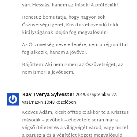
várt Messiás, hanem az írások! A próféciák!
Irenesuz bemutatja, hogy nagyon sok
Ószövetségi ígéret, Krisztus eljövendő földi
királyságának idején fog megvalósulni.
Az Ószövetség neve ellenére, nem a régmúlttal
foglalkozik, hanem a jövővel.
Rájöttem: Aki nem ismeri az Ószövetséget, az
nem ismeri a jövőt sem.
Rav Tverya Sylvester
2019. szeptember 22.
vasárnap-n 10:48 közelében
Kedves Ádám, kicsit offtopic: akkor te a Krisztus
második – jövőbeli – eljövetele során már a
végső ítéletet és a világvégét várod, vagy hiszel
a paruszia és a végítélet között megvalósuló