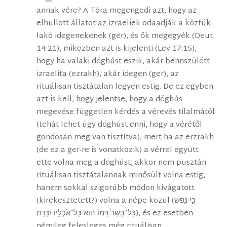
annak vére? A Tóra megengedi azt, hogy az
elhullott állatot az izraeliek odaadják a köztük
lakó idegenekenek (ger), és ők megegyék (Deut
14:21), miközben azt is kijelenti (Lev 17:15),
hogy ha valaki döghúst eszik, akár bennszülött
izraelita (ezrakh), akár idegen (ger), az
rituálisan tisztátalan legyen estig. De ez egyben
azt is kell, hogy jelentse, hogy a döghús
megevése független kérdés a vérevés tilalmától
(tehát lehet úgy döghúst enni, hogy a vérétől
gondosan meg van tisztítva), mert ha az erzrakh
(de ez a ger-re is vonatkozik) a vérrel együtt
ette volna meg a döghúst, akkor nem pusztán
rituálisan tisztátalannak minősült volna estig,
hanem sokkal szigorúbb módon kivágatott
(kirekesztetett?) volna a népe közül (כִּ֣י נֶ֤פֶשׁ
כָּל־בָּשָׂר֙ דָּמ֣וֹ הִ֔וא כָּל־אֹכְלָ֖יו יִכָּרֵֽת), és ez esetben
némileg felesleges még rituálisan