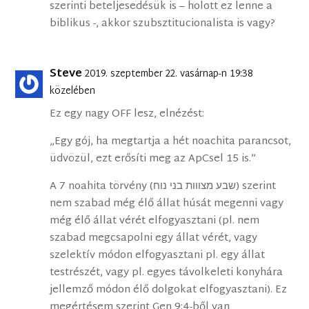
szerinti beteljesedésük is – holott ez lenne a
biblikus -, akkor szubsztitucionalista is vagy?
Steve
2019. szeptember 22. vasárnap-n 19:38
közelében
Ez egy nagy OFF lesz, elnézést:
„Egy gój, ha megtartja a hét noachita parancsot,
üdvözül, ezt erősíti meg az ApCsel 15 is.”
A 7 noahita törvény (שבע מצווות בני נוח) szerint
nem szabad még élő állat húsát megenni vagy
még élő állat vérét elfogyasztani (pl. nem
szabad megcsapolni egy állat vérét, vagy
szelektív módon elfogyasztani pl. egy állat
testrészét, vagy pl. egyes távolkeleti konyhára
jellemző módon élő dolgokat elfogyasztani). Ez
megértésem szerint Gen 9:4-ből van