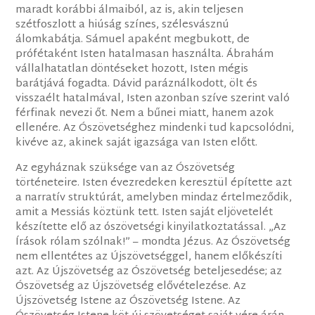
maradt korábbi álmaiból, az is, akin teljesen
szétfoszlott a hiúság színes, szélesvásznú
álomkabátja. Sámuel apaként megbukott, de
prófétaként Isten hatalmasan használta. Ábrahám
vállalhatatlan döntéseket hozott, Isten mégis
barátjává fogadta. Dávid paráználkodott, ölt és
visszaélt hatalmával, Isten azonban szíve szerint való
férfinak nevezi őt. Nem a bűnei miatt, hanem azok
ellenére. Az Ószövetséghez mindenki tud kapcsolódni,
kivéve az, akinek saját igazsága van Isten előtt.
Az egyháznak szüksége van az Ószövetség
történeteire. Isten évezredeken keresztül építette azt
a narratív struktúrát, amelyben mindaz értelmeződik,
amit a Messiás köztünk tett. Isten saját eljövetelét
készítette elő az ószövetségi kinyilatkoztatással. „Az
Írások rólam szólnak!” – mondta Jézus. Az Ószövetség
nem ellentétes az Újszövetséggel, hanem előkészíti
azt. Az Újszövetség az Ószövetség beteljesedése; az
Ószövetség az Újszövetség elővételezése. Az
Újszövetség Istene az Ószövetség Istene. Az