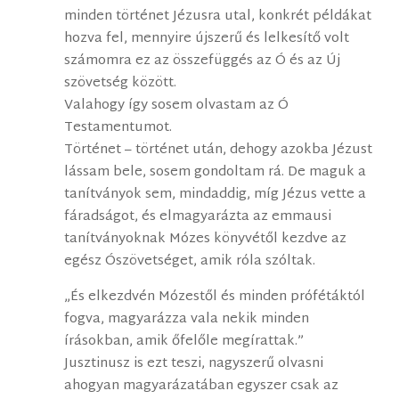
minden történet Jézusra utal, konkrét példákat
hozva fel, mennyire újszerű és lelkesítő volt
számomra ez az összefüggés az Ó és az Új
szövetség között.
Valahogy így sosem olvastam az Ó
Testamentumot.
Történet – történet után, dehogy azokba Jézust
lássam bele, sosem gondoltam rá. De maguk a
tanítványok sem, mindaddig, míg Jézus vette a
fáradságot, és elmagyarázta az emmausi
tanítványoknak Mózes könyvétől kezdve az
egész Ószövetséget, amik róla szóltak.
„És elkezdvén Mózestől és minden prófétáktól
fogva, magyarázza vala nekik minden
írásokban, amik őfelőle megírattak.”
Jusztinusz is ezt teszi, nagyszerű olvasni
ahogyan magyarázatában egyszer csak az