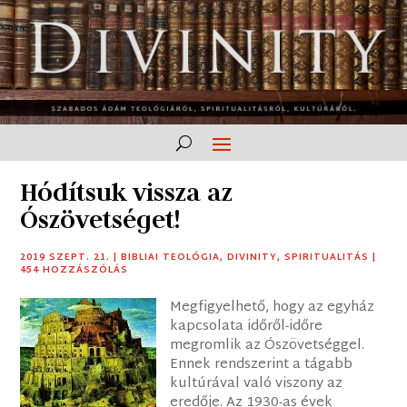
Hódítsuk vissza az
Ószövetséget!
2019 SZEPT. 21.
|
BIBLIAI TEOLÓGIA
,
DIVINITY
,
SPIRITUALITÁS
|
454 HOZZÁSZÓLÁS
Megfigyelhető, hogy az egyház
kapcsolata időről-időre
megromlik az Ószövetséggel.
Ennek rendszerint a tágabb
kultúrával való viszony az
eredője. Az 1930-as évek