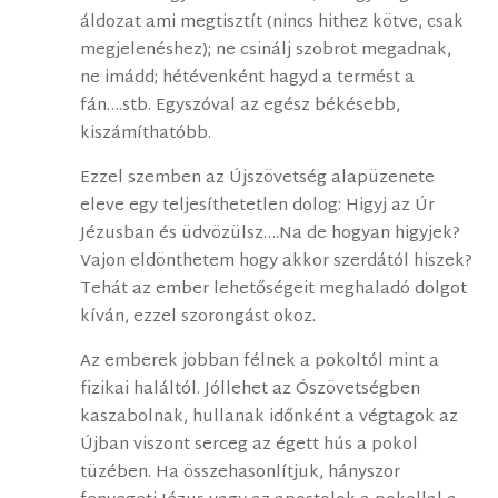
áldozat ami megtisztít (nincs hithez kötve, csak
megjelenéshez); ne csinálj szobrot megadnak,
ne imádd; hétévenként hagyd a termést a
fán….stb. Egyszóval az egész békésebb,
kiszámíthatóbb.
Ezzel szemben az Újszövetség alapüzenete
eleve egy teljesíthetetlen dolog: Higyj az Úr
Jézusban és üdvözülsz….Na de hogyan higyjek?
Vajon eldönthetem hogy akkor szerdától hiszek?
Tehát az ember lehetőségeit meghaladó dolgot
kíván, ezzel szorongást okoz.
Az emberek jobban félnek a pokoltól mint a
fizikai haláltól. Jóllehet az Ószövetségben
kaszabolnak, hullanak időnként a végtagok az
Újban viszont serceg az égett hús a pokol
tüzében. Ha összehasonlítjuk, hányszor