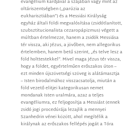
evangélium kardjával a szájában vagy mint az
oltáriszentségben („parúzia az
eukharisztiában”) és a Messiási Királyság
egyház általi földi megvalósítása (zsidótlanított,
szubsztitucionalista cezaropápizmus) végett a
múltban értelmezze, hanem a zsidók Messiása
tér vissza, aki Jézus, a jövőben, nem allegorikus
értelemben, hanem betű szerint, „és telve lesz a
föld holttestekkel”. Mivel maga Jézus tér vissza,
hogy a földet, egyértelműen erőszakos úton –
ezt minden újszövetségi szöveg is alátámasztja
– Isten birodalmához visszacsatolja, miután a
föld vezető elitjei kategorikusan nemet
mondanak Isten uralmára, azaz a teljes
evangéliumra, ez feljogosítja a Messiást (ennek
zsidó jogi procedúrája lezajlik a mennyei
Szanhedrin vénei között, ahol megítélik a
királynak az erőszakos fellépés jogát a Tóra