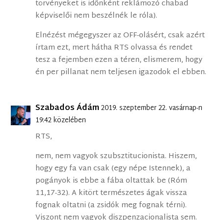
törvényeket is időnként reklámozó chabad
képviselői nem beszélnék le róla).
Elnézést mégegyszer az OFF-olásért, csak azért
írtam ezt, mert hátha RTS olvassa és rendet
tesz a fejemben ezen a téren, elismerem, hogy
én per pillanat nem teljesen igazodok el ebben.
Szabados Ádám
2019. szeptember 22. vasárnap-n
19:42 közelében
RTS,
nem, nem vagyok szubsztitucionista. Hiszem,
hogy egy fa van csak (egy népe Istennek), a
pogányok is ebbe a fába oltattak be (Róm
11,17-32). A kitört természetes ágak vissza
fognak oltatni (a zsidók meg fognak térni).
Viszont nem vagyok diszpenzacionalista sem.