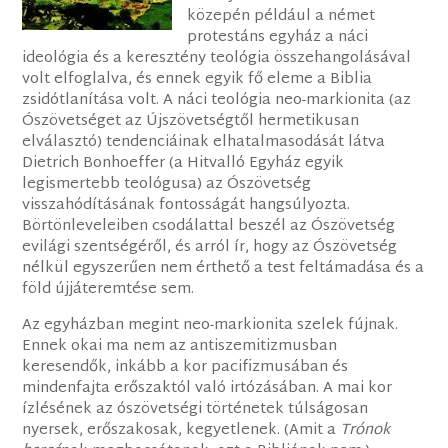
közepén például a német
protestáns egyház a náci
ideológia és a keresztény teológia összehangolásával
volt elfoglalva, és ennek egyik fő eleme a Biblia
zsidótlanítása volt. A náci teológia neo-markionita (az
Ószövetséget az Újszövetségtől hermetikusan
elválasztó) tendenciáinak elhatalmasodását látva
Dietrich Bonhoeffer (a Hitvalló Egyház egyik
legismertebb teológusa) az Ószövetség
visszahódításának fontosságát hangsúlyozta.
Börtönleveleiben csodálattal beszél az Ószövetség
evilági szentségéről, és arról ír, hogy az Ószövetség
nélkül egyszerűen nem érthető a test feltámadása és a
föld újjáteremtése sem.
Az egyházban megint neo-markionita szelek fújnak.
Ennek okai ma nem az antiszemitizmusban
keresendők, inkább a kor pacifizmusában és
mindenfajta erőszaktól való irtózásában. A mai kor
ízlésének az ószövetségi történetek túlságosan
nyersek, erőszakosak, kegyetlenek. (Amit a
Trónok