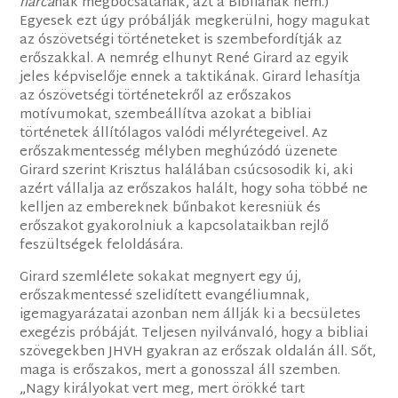
harcá
nak megbocsátanak, azt a Bibliának nem.)
Egyesek ezt úgy próbálják megkerülni, hogy magukat
az ószövetségi történeteket is szembefordítják az
erőszakkal. A nemrég elhunyt René Girard az egyik
jeles képviselője ennek a taktikának. Girard lehasítja
az ószövetségi történetekről az erőszakos
motívumokat, szembeállítva azokat a bibliai
történetek állítólagos valódi mélyrétegeivel. Az
erőszakmentesség mélyben meghúzódó üzenete
Girard szerint Krisztus halálában csúcsosodik ki, aki
azért vállalja az erőszakos halált, hogy soha többé ne
kelljen az embereknek bűnbakot keresniük és
erőszakot gyakorolniuk a kapcsolataikban rejlő
feszültségek feloldására.
Girard szemlélete sokakat megnyert egy új,
erőszakmentessé szelidített evangéliumnak,
igemagyarázatai azonban nem állják ki a becsületes
exegézis próbáját. Teljesen nyilvánvaló, hogy a bibliai
szövegekben JHVH gyakran az erőszak oldalán áll. Sőt,
maga is erőszakos, mert a gonosszal áll szemben.
„Nagy királyokat vert meg, mert örökké tart