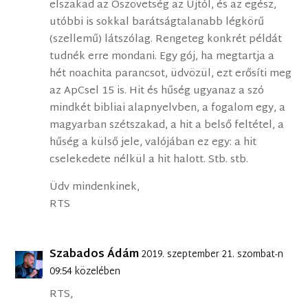
elszakad az Ószövetség az Újtól, és az egész,
utóbbi is sokkal barátságtalanabb légkörű
(szellemű) látszólag. Rengeteg konkrét példát
tudnék erre mondani. Egy gój, ha megtartja a
hét noachita parancsot, üdvözül, ezt erősíti meg
az ApCsel 15 is. Hit és hűség ugyanaz a szó
mindkét bibliai alapnyelvben, a fogalom egy, a
magyarban szétszakad, a hit a belső feltétel, a
hűség a külső jele, valójában ez egy: a hit
cselekedete nélkül a hit halott. Stb. stb.
Üdv mindenkinek,
RTS
Szabados Ádám
2019. szeptember 21. szombat-n
09:54 közelében
RTS,