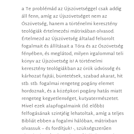
a Te problémád az Újszövetséggel csak addig
áll fenn, amíg az Újszövetséget nem az
Ószövetség, hanem a történelmi keresztény
teológiák értelmezési mátrixában olvasod.
Értelmezd az Újszövetség általad felsorolt
fogalmait és állításait a Tóra és az Ószövetség
fényében, és meglátod, milyen irgalommal teli
könyv az Újszövetség is! A történelmi
keresztény teológiákban az örök üdvösség és
kárhozat fajtái, büntetések, szabad akarat, hit
stb. stb. fogalmai rengeteg pogány elemet
hordoznak, és a középkori pogány hatás miatt
rengeteg kegyetlenséget, kutyatermészetet.
Mivel ezek alapfogalmaink (ld. előbb)
felfogásának szintjéig lehatoltak, amíg a teljes
Bibliát ebben a fogalmi hálóban, mátrixban
olvassuk – és fordítjuk! -, szükségszerűen