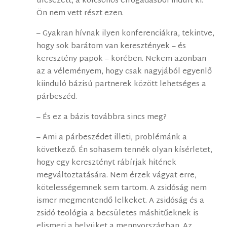
ülésezett, a kölcsönös elfogadásból indult ki.
Ön nem vett részt ezen.
– Gyakran hívnak ilyen konferenciákra, tekintve,
hogy sok barátom van keresztények – és
keresztény papok – körében. Nekem azonban
az a véleményem, hogy csak nagyjából egyenlő
kiinduló bázisú partnerek között lehetséges a
párbeszéd.
– És ez a bázis továbbra sincs meg?
– Ami a párbeszédet illeti, problémánk a
következő. Én sohasem tennék olyan kísérletet,
hogy egy keresztényt rábírjak hitének
megváltoztatására. Nem érzek vágyat erre,
kötelességemnek sem tartom. A zsidóság nem
ismer megmentendő lelkeket. A zsidóság és a
zsidó teológia a becsületes máshitűeknek is
elismeri a helyüket a mennyországban. Az