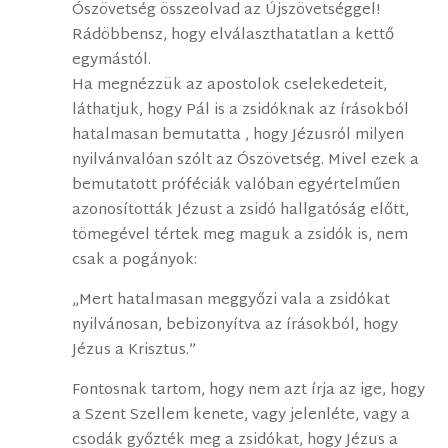
Ószövetség összeolvad az Újszövetséggel!
Rádöbbensz, hogy elválaszthatatlan a kettő
egymástól.
Ha megnézzük az apostolok cselekedeteit,
láthatjuk, hogy Pál is a zsidóknak az írásokból
hatalmasan bemutatta , hogy Jézusról milyen
nyilvánvalóan szólt az Ószövetség. Mivel ezek a
bemutatott próféciák valóban egyértelműen
azonosították Jézust a zsidó hallgatóság előtt,
tömegével tértek meg maguk a zsidók is, nem
csak a pogányok:
„Mert hatalmasan meggyőzi vala a zsidókat
nyilvánosan, bebizonyítva az írásokból, hogy
Jézus a Krisztus.”
Fontosnak tartom, hogy nem azt írja az ige, hogy
a Szent Szellem kenete, vagy jelenléte, vagy a
csodák győzték meg a zsidókat, hogy Jézus a