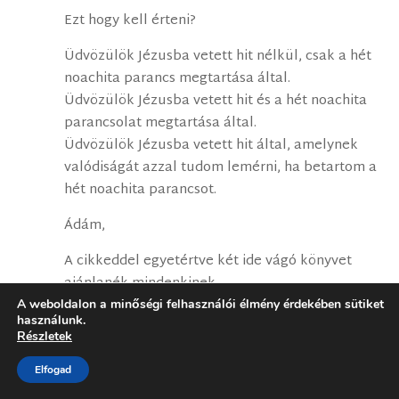
Ezt hogy kell érteni?
Üdvözülök Jézusba vetett hit nélkül, csak a hét
noachita parancs megtartása által.
Üdvözülök Jézusba vetett hit és a hét noachita
parancsolat megtartása által.
Üdvözülök Jézusba vetett hit által, amelynek
valódiságát azzal tudom lemérni, ha betartom a
hét noachita parancsot.
Ádám,
A cikkeddel egyetértve két ide vágó könyvet
ajánlanék mindenkinek.
A weboldalon a minőségi felhasználói élmény érdekében sütiket
C. H. Mackintosh – Elmélkedések Mózes 1. 2. 3.
használunk.
Részletek
könyvéről
C. H. Mackintosh – Elmélkedések Mózes 4. 5.
Elfogad
könyvéről