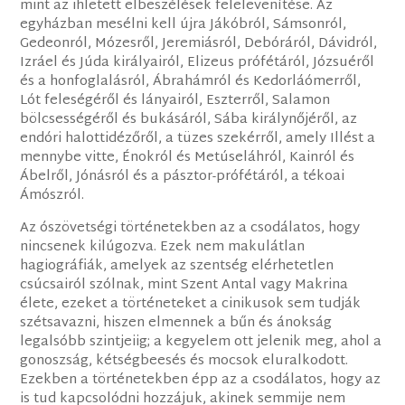
mint az ihletett elbeszélések felelevenítése. Az
egyházban mesélni kell újra Jákóbról, Sámsonról,
Gedeonról, Mózesről, Jeremiásról, Debóráról, Dávidról,
Izráel és Júda királyairól, Elizeus prófétáról, Józsuéről
és a honfoglalásról, Ábrahámról és Kedorláómerről,
Lót feleségéről és lányairól, Eszterről, Salamon
bölcsességéről és bukásáról, Sába királynőjéről, az
endóri halottidézőről, a tüzes szekérről, amely Illést a
mennybe vitte, Énokról és Metúseláhról, Kainról és
Ábelről, Jónásról és a pásztor-prófétáról, a tékoai
Ámószról.
Az ószövetségi történetekben az a csodálatos, hogy
nincsenek kilúgozva. Ezek nem makulátlan
hagiográfiák, amelyek az szentség elérhetetlen
csúcsairól szólnak, mint Szent Antal vagy Makrina
élete, ezeket a történeteket a cinikusok sem tudják
szétsavazni, hiszen elmennek a bűn és ánokság
legalsóbb szintjeiig; a kegyelem ott jelenik meg, ahol a
gonoszság, kétségbeesés és mocsok eluralkodott.
Ezekben a történetekben épp az a csodálatos, hogy az
is tud kapcsolódni hozzájuk, akinek semmije nem