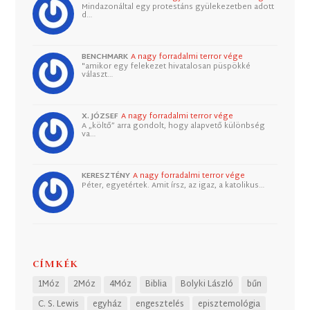
Mindazonáltal egy protestáns gyülekezetben adott
d…
BENCHMARK
A nagy forradalmi terror vége
"amikor egy felekezet hivatalosan püspökké
választ…
X. JÓZSEF
A nagy forradalmi terror vége
A „költő” arra gondolt, hogy alapvető különbség
va…
KERESZTÉNY
A nagy forradalmi terror vége
Péter, egyetértek. Amit írsz, az igaz, a katolikus…
CÍMKÉK
1Móz
2Móz
4Móz
Biblia
Bolyki László
bűn
C. S. Lewis
egyház
engesztelés
episztemológia