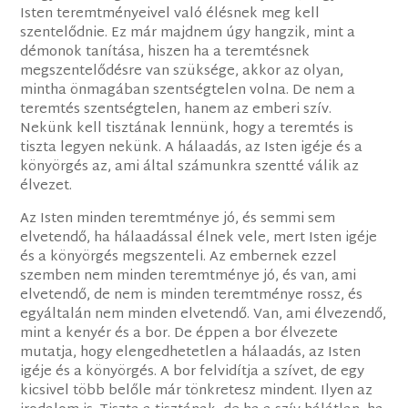
Isten teremtményeivel való élésnek meg kell
szentelődnie. Ez már majdnem úgy hangzik, mint a
démonok tanítása, hiszen ha a teremtésnek
megszentelődésre van szüksége, akkor az olyan,
mintha önmagában szentségtelen volna. De nem a
teremtés szentségtelen, hanem az emberi szív.
Nekünk kell tisztának lennünk, hogy a teremtés is
tiszta legyen nekünk. A hálaadás, az Isten igéje és a
könyörgés az, ami által számunkra szentté válik az
élvezet.
Az Isten minden teremtménye jó, és semmi sem
elvetendő, ha hálaadással élnek vele, mert Isten igéje
és a könyörgés megszenteli. Az embernek ezzel
szemben nem minden teremtménye jó, és van, ami
elvetendő, de nem is minden teremtménye rossz, és
egyáltalán nem minden elvetendő. Van, ami élvezendő,
mint a kenyér és a bor. De éppen a bor élvezete
mutatja, hogy elengedhetetlen a hálaadás, az Isten
igéje és a könyörgés. A bor felvidítja a szívet, de egy
kicsivel több belőle már tönkretesz mindent. Ilyen az