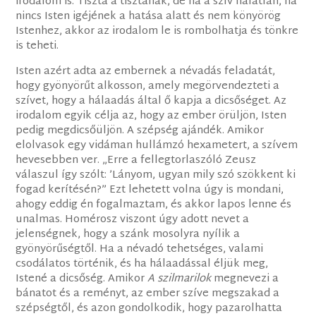
irodalom is. Tiszta a tisztának, de ha a szív hálátlan, ha
nincs Isten igéjének a hatása alatt és nem könyörög
Istenhez, akkor az irodalom le is rombolhatja és tönkre
is teheti.
Isten azért adta az embernek a névadás feladatát,
hogy gyönyörűt alkosson, amely megörvendezteti a
szívet, hogy a hálaadás által ő kapja a dicsőséget. Az
irodalom egyik célja az, hogy az ember örüljön, Isten
pedig megdicsőüljön. A szépség ajándék. Amikor
elolvasok egy vidáman hullámzó hexametert, a szívem
hevesebben ver. „Erre a fellegtorlaszóló Zeusz
válaszul így szólt: ’Lányom, ugyan mily szó szökkent ki
fogad kerítésén?” Ezt lehetett volna úgy is mondani,
ahogy eddig én fogalmaztam, és akkor lapos lenne és
unalmas. Homérosz viszont úgy adott nevet a
jelenségnek, hogy a szánk mosolyra nyílik a
gyönyörűségtől. Ha a névadó tehetséges, valami
csodálatos történik, és ha hálaadással éljük meg,
Istené a dicsőség. Amikor
A szilmarilok
megnevezi a
bánatot és a reményt, az ember szíve megszakad a
szépségtől, és azon gondolkodik, hogy pazarolhatta