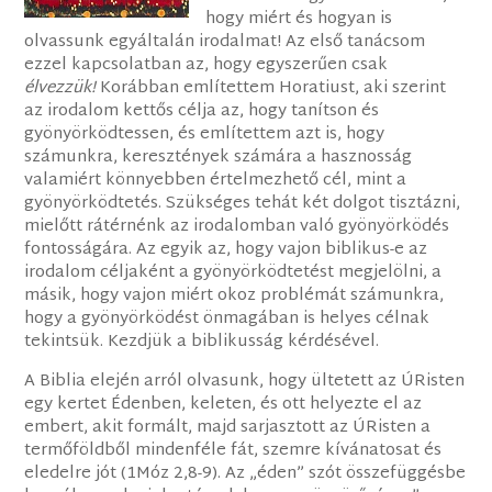
hogy miért és hogyan is
olvassunk egyáltalán irodalmat! Az első tanácsom
ezzel kapcsolatban az, hogy egyszerűen csak
élvezzük!
Korábban említettem Horatiust, aki szerint
az irodalom kettős célja az, hogy tanítson és
gyönyörködtessen, és említettem azt is, hogy
számunkra, keresztények számára a hasznosság
valamiért könnyebben értelmezhető cél, mint a
gyönyörködtetés. Szükséges tehát két dolgot tisztázni,
mielőtt rátérnénk az irodalomban való gyönyörködés
fontosságára. Az egyik az, hogy vajon biblikus-e az
irodalom céljaként a gyönyörködtetést megjelölni, a
másik, hogy vajon miért okoz problémát számunkra,
hogy a gyönyörködést önmagában is helyes célnak
tekintsük. Kezdjük a biblikusság kérdésével.
A Biblia elején arról olvasunk, hogy ültetett az ÚRisten
egy kertet Édenben, keleten, és ott helyezte el az
embert, akit formált, majd sarjasztott az ÚRisten a
termőföldből mindenféle fát, szemre kívánatosat és
eledelre jót (1Móz 2,8-9). Az „éden” szót összefüggésbe