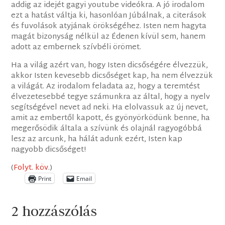
addig az idejét gagyi youtube videókra. A jó irodalom
ezt a hatást váltja ki, hasonlóan Júbálnak, a citerások
és fuvolások atyjának örökségéhez. Isten nem hagyta
magát bizonyság nélkül az Édenen kívül sem, hanem
adott az embernek szívbéli örömet.
Ha a világ azért van, hogy Isten dicsőségére élvezzük,
akkor Isten kevesebb dicsőséget kap, ha nem élvezzük
a világát. Az irodalom feladata az, hogy a teremtést
élvezetesebbé tegye számunkra az által, hogy a nyelv
segítségével nevet ad neki. Ha elolvassuk az új nevet,
amit az embertől kapott, és gyönyörködünk benne, ha
megerősödik általa a szívünk és olajnál ragyogóbbá
lesz az arcunk, ha hálát adunk ezért, Isten kap
nagyobb dicsőséget!
(
Folyt. köv
.)
Print
Email
2 hozzászólás