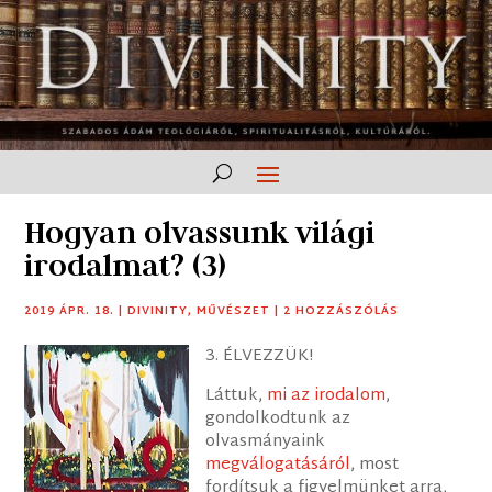
Hogyan olvassunk világi
irodalmat? (3)
2019 ÁPR. 18.
|
DIVINITY
,
MŰVÉSZET
|
2 HOZZÁSZÓLÁS
3. ÉLVEZZÜK!
Láttuk,
mi az irodalom
,
gondolkodtunk az
olvasmányaink
megválogatásáról
, most
fordítsuk a figyelmünket arra,