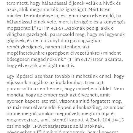
teremtett, hogy hálaadással éljenek velük a hívők és
azok, akik megismerték az igazságot. Mert Isten
minden teremtménye jó, és semmi sem elvetendő, ha
hálaadással élnek vele, mert Isten igéje és a könyörgés
megszenteli.” (1Tim 4,1-5) „Azoknak pedig, akik e
világban gazdagok, parancsold meg, hogy ne legyenek
gőgösek, és ne a bizonytalan gazdagságban
reménykedjenek, hanem Istenben, aki
megélhetésünkre (görögben: élvezetünkre!) mindent
bőségesen megad nekünk.” (1Tim 6,17) Isten akarata,
hogy élvezzük a világát most is.
Egy lépéssel azonban tovább is mehetünk ennél, hogy
eljussunk magához az irodalomhoz. Isten azt
parancsolta az embernek, hogy művelje a földet. Nem
mondta, hogy az ember csak azt élvezheti, amit
nyersen kapott Istentől, viszont amit ő forgatott meg,
az már nem élvezendő. Éppen ellenkezőleg, az ember
öröme megnő, amikor megműveli, megformálja és
megnevezi azt, amit Istentől kapott. A Zsolt 104,14-15
ezt mondja: „Füvet sarjasztasz az állatoknak,
növényeket a földművelő embernek, hogy kenyeret