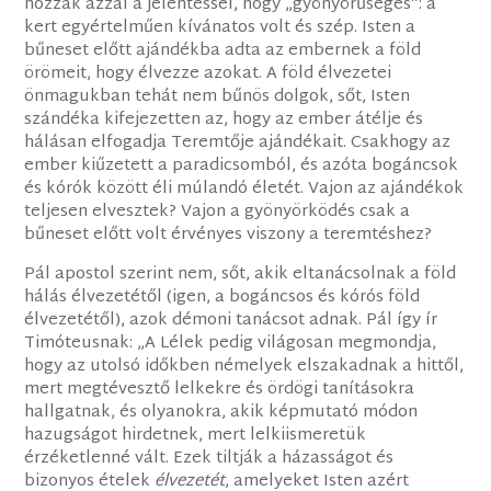
hozzák azzal a jelentéssel, hogy „gyönyörűséges”: a
kert egyértelműen kívánatos volt és szép. Isten a
bűneset előtt ajándékba adta az embernek a föld
örömeit, hogy élvezze azokat. A föld élvezetei
önmagukban tehát nem bűnös dolgok, sőt, Isten
szándéka kifejezetten az, hogy az ember átélje és
hálásan elfogadja Teremtője ajándékait. Csakhogy az
ember kiűzetett a paradicsomból, és azóta bogáncsok
és kórók között éli múlandó életét. Vajon az ajándékok
teljesen elvesztek? Vajon a gyönyörködés csak a
bűneset előtt volt érvényes viszony a teremtéshez?
Pál apostol szerint nem, sőt, akik eltanácsolnak a föld
hálás élvezetétől (igen, a bogáncsos és kórós föld
élvezetétől), azok démoni tanácsot adnak. Pál így ír
Timóteusnak: „A Lélek pedig világosan megmondja,
hogy az utolsó időkben némelyek elszakadnak a hittől,
mert megtévesztő lelkekre és ördögi tanításokra
hallgatnak, és olyanokra, akik képmutató módon
hazugságot hirdetnek, mert lelkiismeretük
érzéketlenné vált. Ezek tiltják a házasságot és
bizonyos ételek
élvezetét
, amelyeket Isten azért