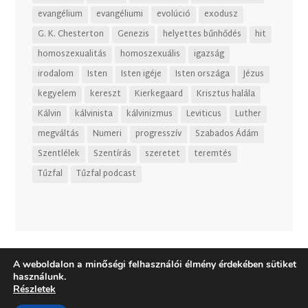
evangélium
evangéliumi
evolúció
exodusz
G. K. Chesterton
Genezis
helyettes bűnhődés
hit
homoszexualitás
homoszexuális
igazság
irodalom
Isten
Isten igéje
Isten országa
Jézus
kegyelem
kereszt
Kierkegaard
Krisztus halála
Kálvin
kálvinista
kálvinizmus
Leviticus
Luther
megváltás
Numeri
progresszív
Szabados Ádám
Szentlélek
Szentírás
szeretet
teremtés
Tűzfal
Tűzfal podcast
A weboldalon a minőségi felhasználói élmény érdekében sütiket
használunk.
Részletek