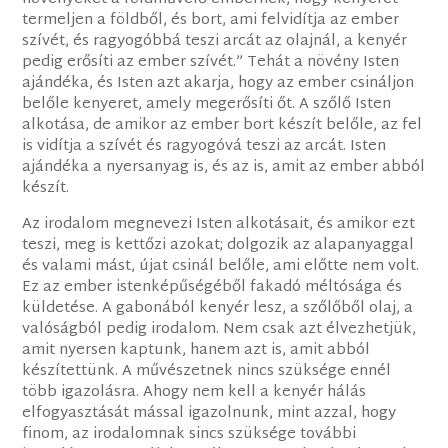
termeljen a földből, és bort, ami felvidítja az ember
szívét, és ragyogóbbá teszi arcát az olajnál, a kenyér
pedig erősíti az ember szívét.” Tehát a növény Isten
ajándéka, és Isten azt akarja, hogy az ember csináljon
belőle kenyeret, amely megerősíti őt. A szőlő Isten
alkotása, de amikor az ember bort készít belőle, az fel
is vidítja a szívét és ragyogóvá teszi az arcát. Isten
ajándéka a nyersanyag is, és az is, amit az ember abból
készít.
Az irodalom megnevezi Isten alkotásait, és amikor ezt
teszi, meg is kettőzi azokat; dolgozik az alapanyaggal
és valami mást, újat csinál belőle, ami előtte nem volt.
Ez az ember istenképűségéből fakadó méltósága és
küldetése. A gabonából kenyér lesz, a szőlőből olaj, a
valóságból pedig irodalom. Nem csak azt élvezhetjük,
amit nyersen kaptunk, hanem azt is, amit abból
készítettünk. A művészetnek nincs szüksége ennél
több igazolásra. Ahogy nem kell a kenyér hálás
elfogyasztását mással igazolnunk, mint azzal, hogy
finom, az irodalomnak sincs szüksége további