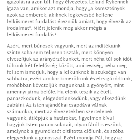
igazolásra azon túl, hogy élvezetes. Leland Rykennek
igaza van, amikor azt mondja, hogy „a keresztények
azok az emberek, akiknek legkevésbé kellene
lelkiismeret-furdalást érezniük amiatt, hogy élvezik az
irodalmat”. Miért jelenik meg akkor mégis a
lelkiismeret-furdalás?
Azért, mert bűnösök vagyunk, mert az indítékaink
szinte soha sem teljesen tiszták, mert könnyen
elveszítjük az arányérzékünket, mert néha túl sok időt
töltünk két felelősség között, ami restség, néha meg
fel sem ismerjük, hogy a lelkünknek is szüksége van
sabbatra, ezért amikor kimerültünk és elcsigázódtunk,
mohóbban követeljük magunknak a gyönyört, mint
amennyi járna belőle. Ha elénk teszik az ételt,
panaszkodunk, elégedetlenkedünk, vagy elkezdünk
zabálni. Az Isten ajándékai csapdává válnak
számunkra, mert az élvezetekben szertelenek
vagyunk, átlépjük a határokat, figyelmen kívül
hagyjuk Isten parancsolatait, olyan fáról is eszünk,
amelynek a gyümölcsét eltiltotta előlünk, és szóba
elegyedünk a gonosszal. Ezért mondja Pál, hogy az