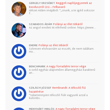
GERGELY ERZSÉBET
Reggeli naplójegyzetek az
Exoduszról (21) – Felkavaró
Idézet Ádám imájából: "„Urunk, a te igéd sokszor
f…
SZABADOS ÁDÁM
Polányi az élet titkáról
Az angol eredeti itt elérhető online: https://www.…
ENDRE
Polányi az élet titkáról
Szívesen elolvasnám az esszét, de nem találtam.
Ho…
BENCHMARK
A nagy forradalmi terror vége
A svéd egyház alapvetően államegyházi karakterű
an…
SZILÁGYI JÓZSEF
Rembrandt: A tékozló fiú
hazatérése
"Valamennyien tékozló fiúk vagyunk azzal a
különbs…
MENYHÁRT MIKLÓS
A nagy forradalmi terror vége