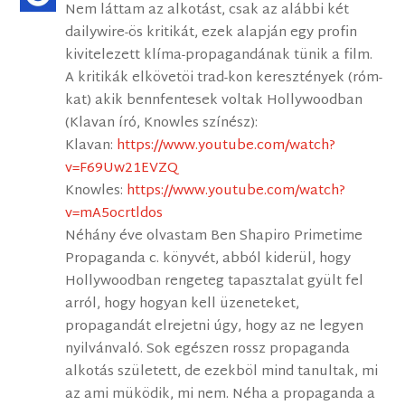
Nem láttam az alkotást, csak az alábbi két
dailywire-ös kritikát, ezek alapján egy profin
kivitelezett klíma-propagandának tünik a film.
A kritikák elkövetöi trad-kon keresztények (róm-
kat) akik bennfentesek voltak Hollywoodban
(Klavan író, Knowles színész):
Klavan:
https://www.youtube.com/watch?
v=F69Uw21EVZQ
Knowles:
https://www.youtube.com/watch?
v=mA5ocrtldos
Néhány éve olvastam Ben Shapiro Primetime
Propaganda c. könyvét, abból kiderül, hogy
Hollywoodban rengeteg tapasztalat gyült fel
arról, hogy hogyan kell üzeneteket,
propagandát elrejetni úgy, hogy az ne legyen
nyilvánvaló. Sok egészen rossz propaganda
alkotás született, de ezekböl mind tanultak, mi
az ami müködik, mi nem. Néha a propaganda a