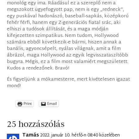
monológ egy ima. Ráadásul ez a szereplő nem a
megszokott ügyefogyott pap, nem is egy „redneck”,
egy puskával hadonászó, baseball-sapkás, középkorú
fehér férfi, hanem egy Z-generációs fiatal srác, aki
elhiszi a tudósok állítását, és a maga módján
kifejezetten szimpatikus. Nem tudom, Hollywood
számára ebből következik-e bármi, hiszen annak a
banális, agyoncsépelt, nyálas világnak, amit a film
ábrázol, maga Hollywood az egyik legvisszataszítóbb
bugyra. Mégis, ez a film most valamiért megszületett.
Kudos a rendezőnek. Bravó!
És figyeljünk a mókamesterre, mert kivételesen igazat
mond!
Print
Email
25 hozzászólás
Tamás
2022. január 10. hétfő-n 08:40 közelében