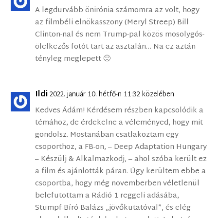
A legdurvább önirónia számomra az volt, hogy
az filmbéli elnökasszony (Meryl Streep) Bill
Clinton-nal és nem Trump-pal közös mosolygós-
ölelkezős fotót tart az asztalán… Na ez aztán
tényleg meglepett 🙂
Ildi
2022. január 10. hétfő-n 11:32 közelében
Kedves Ádám! Kérdésem részben kapcsolódik a
témához, de érdekelne a véleményed, hogy mit
gondolsz. Mostanában csatlakoztam egy
csoporthoz, a FB-on, – Deep Adaptation Hungary
– Készülj & Alkalmazkodj, – ahol szóba került ez
a film és ajánlották páran. Úgy kerültem ebbe a
csoportba, hogy még novemberben véletlenül
belefutottam a Rádió 1 reggeli adásába,
Stumpf-Bíró Balázs „jövőkutatóval”, és elég