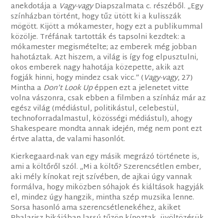
anekdotája a
Vagy-vagy
Diapszalmata c. részéből. „Egy
színházban történt, hogy tűz ütött ki a kulisszák
mögött. Kijött a mókamester, hogy ezt a publikummal
közölje. Tréfának tartották és tapsolni kezdtek: a
mókamester megismételte; az emberek még jobban
hahotáztak. Azt hiszem, a világ is így fog elpusztulni,
okos emberek nagy hahotája közepette, akik azt
fogják hinni, hogy mindez csak vicc.” (
Vagy-vagy
, 27)
Mintha a
Don’t Look Up
éppen ezt a jelenetet vitte
volna vászonra, csak ebben a filmben a színház már az
egész világ (médiástul, politikástul, celebestül,
technoforradalmastul, közösségi médiástul), ahogy
Shakespeare mondta annak idején, még nem pont ezt
értve alatta, de valami hasonlót.
Kierkegaard-nak van egy másik megrázó története is,
ami a költőről szól. „Mi a költő? Szerencsétlen ember,
aki mély kínokat rejt szívében, de ajkai úgy vannak
formálva, hogy miközben sóhajok és kiáltások hagyják
el, mindez úgy hangzik, mintha szép muzsika lenne.
Sorsa hasonló ama szerencsétlenekéhez, akiket