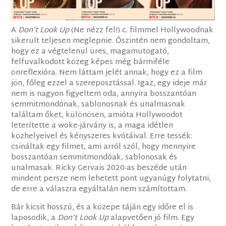
A
Don’t Look Up
(Ne nézz fel!) c. filmmel Hollywoodnak
sikerült teljesen meglepnie. Őszintén nem gondoltam,
hogy ez a végtelenül üres, magamutogató,
felfuvalkodott közeg képes még bármiféle
önreflexióra. Nem láttam jelét annak, hogy ez a film
jön, főleg ezzel a szereposztással. Igaz, egy ideje már
nem is nagyon figyeltem oda, annyira bosszantóan
semmitmondónak, sablonosnak és unalmasnak
találtam őket, különösen, amióta Hollywoodot
leterítette a woke-járvány is, a maga idétlen
közhelyeivel és kényszeres kvótáival. Erre tessék:
csináltak egy filmet, ami arról szól, hogy mennyire
bosszantóan semmitmondóak, sablonosak és
unalmasak. Ricky Gervais 2020-as beszéde után
mindent persze nem lehetett pont ugyanúgy folytatni,
de erre a válaszra egyáltalán nem számítottam.
Bár kicsit hosszú, és a közepe táján egy időre el is
laposodik, a
Don’t Look Up
alapvetően jó film. Egy