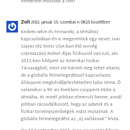
Remélem működik a link!
Zoli
2022. január 15. szombat-n 08:25 közelében
Kedves wkm és Fernando, a témához
kapcsolódóan én is megemlítek egy nevet. Ivar
Giaver (92 éves) USA-ban élő norvég
származású Nobel díjas fizikusról van szó, aki
2011-ben kilépett az Amerikai Fizikai
Társaságból, mert ott bármit meg lehet vitatni,
de a globális felmelegedéssel kapcsolatos
álláspont megkérdőjelezhetetlen tabu téma. Ő
valamikor a 90 -es években csöppent ebbe a
témába, és minél jobban elmerült benne, annál
jobban rácsodálkozott, hogy az adatok és a
fizikai törvényszerűségek mást mutatnak. A
globális felmelegedést az „új vallásnak” hívta.