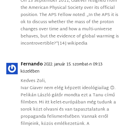
On 13 September 2011, Giaever resigned from
the American Physical Society over its official
position. The APS Fellow noted: „In the APS it is
ok to discuss whether the mass of the proton
changes over time and how a multi-universe
behaves, but the evidence of global warming is
incontrovertible?”[14] wikipedia
Fernando
2022. január 15. szombat-n 09:13
közelében
Kedves Zoli,
Ivar Giaver nem elég képzett ideológiailag 🙃.
Pelikán László gátőr mondta ezt a Tanu című
filmben. Mi itt kelet-európában még tudunk a
sorok közt olvasni és van tapasztalatunk a
propaganda felismerésében. Vannak erről
filmjeink, közös emlékezetünk. A