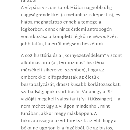
farából.
A vízpára viszont tarol. Hiába nagyobb ühg
nagyságrendekkel (a metánhoz is képest is), és
hiába meghatározó ennek a tömege a
légkörben, ennek nincs érdemi antropogén
vonatkozása a komplett légkörre nézve. Ezért
jobb talán, ha erről mégsem beszélünk.
A co2 hisztéria és a „környezetvédelem” viszont
alkalmas arra (a „terrorizmus” hisztéria
mérsékelt sikereivel szemben), hogy az
emberekkel elfogadtassák az életük
beszabályzását, drasztikusabb korlátozásokat,
szabadságjogok csorbítását. Valahogy a ’84
vízióját meg kell valósítani (fyi: H.Kissinger). Ha
nem mehet úgy a világon mindenhol, mint
Kínában, akkor megy másképpen. A
fokozatosságra azért törekszik az elit, hogy a
béka ne ugorjon ki a fazékból. De az biztos,