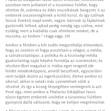
Phalarisz bikájában lassú tűzön kínoztak, üvöltözésük
azonban nem juthatott el a türannosz fülébe, hogy
rémítse őt, számára ez édes muzsikának hangzott. S az
emberek összesereglenek a költő körül, és így szólnak
hozzá: Énekelj majd ismét, vagyis: bárcsak új fájdalmak
gyötörnék lelked, ajkad pedig mindig úgy szólna, mint
ezidáig; mert a kiabálás csak rémítene minket, de a
muzsika, az kedves.” (
Vagy-vagy
, 19)
Amikor a filmben a két tudós megpróbálja elmondani,
hogy az üstökös el fogja pusztítani a világot, a média,
a szórakoztatóipar, a politika és a közösségi média
gyakorlatilag saját képére formálja az üzenetüket, és
részben őket magukat is. Hiába eget rengető (de
földet mindenképpen), amiről beszélnek, egyszerűen
nem tudják átütni az ingerküszöböt, illetve amikor ez
sikerül, akkor is valaki más üzenetének válik a
részévé, és így a közeg lényegében semlegesíti is azt.
Pont úgy, mint amikor a Phalarisz bikájában lassú
tűzön égetett emberek üvöltése a türannosz fülében
gyönyörű dallá változott, hogy ne kelljen megrémülnie.