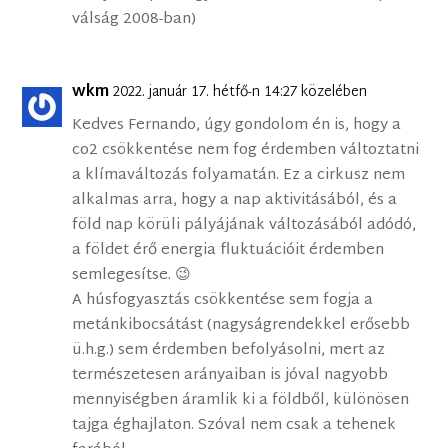
válság 2008-ban)
wkm
2022. január 17. hétfő-n 14:27 közelében
Kedves Fernando, úgy gondolom én is, hogy a
co2 csökkentése nem fog érdemben változtatni
a klímaváltozás folyamatán. Ez a cirkusz nem
alkalmas arra, hogy a nap aktivitásából, és a
föld nap körüli pályájának változásából adódó,
a földet érő energia fluktuációit érdemben
semlegesítse. 😉
A húsfogyasztás csökkentése sem fogja a
metánkibocsátást (nagyságrendekkel erősebb
ü.h.g.) sem érdemben befolyásolni, mert az
természetesen arányaiban is jóval nagyobb
mennyiségben áramlik ki a földből, különösen
tajga éghajlaton. Szóval nem csak a tehenek