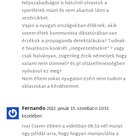
Népszabadságot is hátulról olvastuk a
sporthírek miatt és nem akartuk látni a
vezércikket.
Vajon a nyugati országokban élőknek, akik
sosem éltek kommunista diktatúrában van
érzékük a propaganda detektálására? Tudnak-
e hivatkozni konkrét „megvezetésekre” ? vagy
csak halványan, zsigerileg érzik némelyek hogy
valami nem stimmel? és pl oltásellenességben
nyilvánul ez meg?
Nem éltem sokat nyugaton ezért nem tudom a
válaszokat a kérdéseimre.
Fernando
2022. január 15. szombat-n 10:51
közelében
Ivar Giaver ebben a videóban 08:32-nél mutat
egy példát arra, hogy hogyan manipulálta a