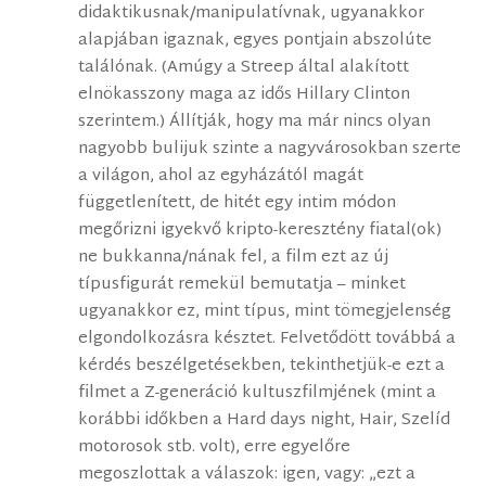
didaktikusnak/manipulatívnak, ugyanakkor
alapjában igaznak, egyes pontjain abszolúte
találónak. (Amúgy a Streep által alakított
elnökasszony maga az idős Hillary Clinton
szerintem.) Állítják, hogy ma már nincs olyan
nagyobb bulijuk szinte a nagyvárosokban szerte
a világon, ahol az egyházától magát
függetlenített, de hitét egy intim módon
megőrizni igyekvő kripto-keresztény fiatal(ok)
ne bukkanna/nának fel, a film ezt az új
típusfigurát remekül bemutatja – minket
ugyanakkor ez, mint típus, mint tömegjelenség
elgondolkozásra késztet. Felvetődött továbbá a
kérdés beszélgetésekben, tekinthetjük-e ezt a
filmet a Z-generáció kultuszfilmjének (mint a
korábbi időkben a Hard days night, Hair, Szelíd
motorosok stb. volt), erre egyelőre
megoszlottak a válaszok: igen, vagy: „ezt a