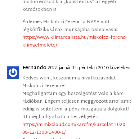
módon erősödik a „konszenzus” az egyéb
kérdésekben is.
Érdemes Miskolczi Ferenc, a NASA volt
légkörfizikusának munkájába beleolvasni:
https://www.klimarealista.hu/miskolczi-ferenc-
klimaelmelete/
Fernando
2022. január 14. péntek-n 20:10 közelében
Kedves wkm, köszönöm a hivatkozásodat
Miskolczi Ferencre!
Meghallgattam egy beszélgetést Vele a karc
rádióban. Engem teljesen meggyőzött arról amit
eddig is sejtettem: a pénz mozgatja a dolgokat!
Itt meghallgatható a beszélgetés:
https://m.mixcloud.com/karcfm/karcolat-2020-
08-12-1300-1400-1/