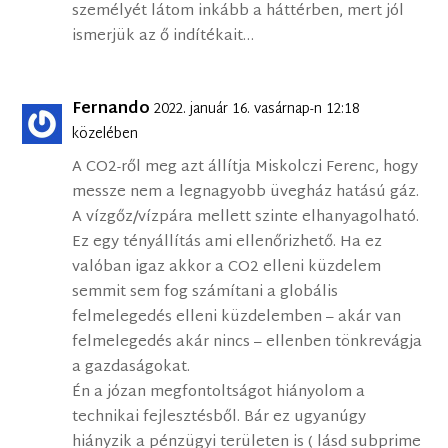
személyét látom inkább a háttérben, mert jól
ismerjük az ő indítékait…
Fernando
2022. január 16. vasárnap-n 12:18
közelében
A CO2-ről meg azt állítja Miskolczi Ferenc, hogy
messze nem a legnagyobb üvegház hatású gáz.
A vízgőz/vízpára mellett szinte elhanyagolható.
Ez egy tényállítás ami ellenőrizhető. Ha ez
valóban igaz akkor a CO2 elleni küzdelem
semmit sem fog számítani a globális
felmelegedés elleni küzdelemben – akár van
felmelegedés akár nincs – ellenben tönkrevágja
a gazdaságokat.
Én a józan megfontoltságot hiányolom a
technikai fejlesztésből. Bár ez ugyanúgy
hiányzik a pénzügyi területen is ( lásd subprime