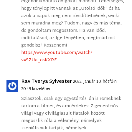
elgondolkodtató dolgokat mondott. Lehetséges,
hogy tényleg itt vannak az „Utolsó idők” és ha
azok a napok meg nem rövidíttetnének, senki
sem maradna meg? Tudom, nagy és más téma,
de gondoltam megosztom. Ha van időd,
indíttatásod, az Ige fényében, megírnád mit
gondolsz? Köszönöm!
https://www.youtube.com/watch?
v=SZUa_osKXRE
Rav Tverya Sylvester
2022. január 10. hétfő-n
20:49 közelében
Sziasztok, csak egy egyetértés: én is remeknek
tartom a filmet, és ami érdekes: Z-generációs
világi vagy elvilágiasult fiatalok között
megoszlik róla a vélemény: némelyek
zseniálisnak tartják, némelyek