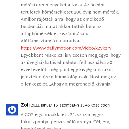
mérési eredményeket a Nasa. Az óceáni
területek hőmérsékletét 100 évig nem mérték.
Amikor rájöttek arra, hogy az emelkedő
tendenciát mutat akkor tették bele az
átlaghőmérséklet kiszámításába.
Alátámasztandó a narratívát.
https://www.dailymotion.com/video/x2ykzrv
Egyébként Miskolczi is viccesen megjegyzi hogy
az üvegházhatás elméletet felhasználva 50
évvel ezelőtt még pont egy kis-jégkorszakot
jeleztek előre a klimatológusok. Most meg az
ellenkezőjét. „Ahogy a megrendelő kívánja”
Zoli
2022. január 15. szombat-n 15:46 közelében
A CO2 egy árucikk lett. 21. század egyik
fókuszpontja, pénzcsináló aranya. Cél, érv,