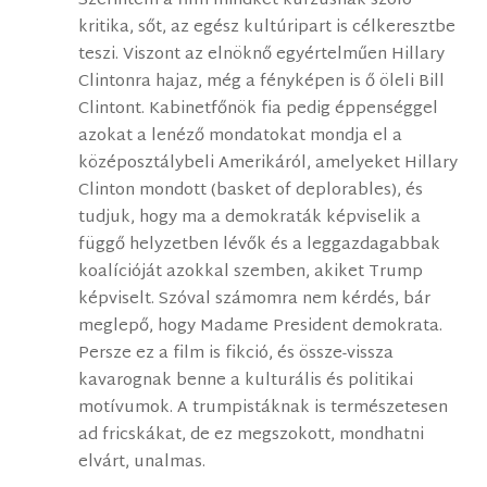
Szerintem a film mindkét kurzusnak szóló
kritika, sőt, az egész kultúripart is célkeresztbe
teszi. Viszont az elnöknő egyértelműen Hillary
Clintonra hajaz, még a fényképen is ő öleli Bill
Clintont. Kabinetfőnök fia pedig éppenséggel
azokat a lenéző mondatokat mondja el a
középosztálybeli Amerikáról, amelyeket Hillary
Clinton mondott (basket of deplorables), és
tudjuk, hogy ma a demokraták képviselik a
függő helyzetben lévők és a leggazdagabbak
koalícióját azokkal szemben, akiket Trump
képviselt. Szóval számomra nem kérdés, bár
meglepő, hogy Madame President demokrata.
Persze ez a film is fikció, és össze-vissza
kavarognak benne a kulturális és politikai
motívumok. A trumpistáknak is természetesen
ad fricskákat, de ez megszokott, mondhatni
elvárt, unalmas.