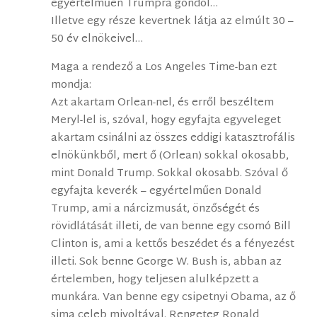
egyértelműen Trumpra gondol…
Illetve egy része kevertnek látja az elmúlt 30 –
50 év elnökeivel…
Maga a rendező a Los Angeles Time-ban ezt
mondja:
Azt akartam Orlean-nel, és erről beszéltem
Meryl-lel is, szóval, hogy egyfajta egyveleget
akartam csinálni az összes eddigi katasztrofális
elnökünkből, mert ő (Orlean) sokkal okosabb,
mint Donald Trump. Sokkal okosabb. Szóval ő
egyfajta keverék – egyértelműen Donald
Trump, ami a nárcizmusát, önzőségét és
rövidlátását illeti, de van benne egy csomó Bill
Clinton is, ami a kettős beszédet és a fényezést
illeti. Sok benne George W. Bush is, abban az
értelemben, hogy teljesen alulképzett a
munkára. Van benne egy csipetnyi Obama, az ő
sima celeb mivoltával. Rengeteg Ronald