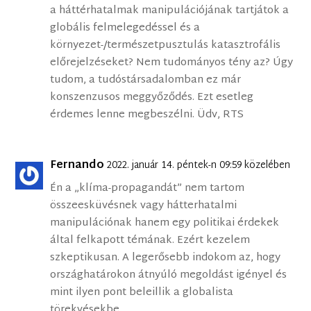
a háttérhatalmak manipulációjának tartjátok a
globális felmelegedéssel és a
környezet-/természetpusztulás katasztrofális
előrejelzéseket? Nem tudományos tény az? Úgy
tudom, a tudóstársadalomban ez már
konszenzusos meggyőződés. Ezt esetleg
érdemes lenne megbeszélni. Üdv, RTS
Fernando
2022. január 14. péntek-n 09:59 közelében
Én a „klíma-propagandát” nem tartom
összeesküvésnek vagy hátterhatalmi
manipulációnak hanem egy politikai érdekek
által felkapott témának. Ezért kezelem
szkeptikusan. A legerősebb indokom az, hogy
országhatárokon átnyúló megoldást igényel és
mint ilyen pont beleillik a globalista
törekvésekbe.