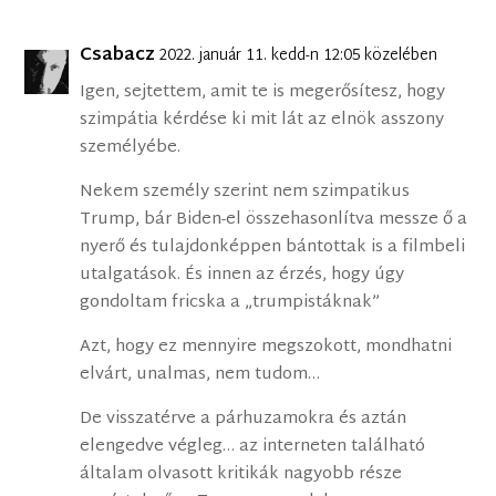
Csabacz
2022. január 11. kedd-n 12:05 közelében
Igen, sejtettem, amit te is megerősítesz, hogy
szimpátia kérdése ki mit lát az elnök asszony
személyébe.
Nekem személy szerint nem szimpatikus
Trump, bár Biden-el összehasonlítva messze ő a
nyerő és tulajdonképpen bántottak is a filmbeli
utalgatások. És innen az érzés, hogy úgy
gondoltam fricska a „trumpistáknak”
Azt, hogy ez mennyire megszokott, mondhatni
elvárt, unalmas, nem tudom…
De visszatérve a párhuzamokra és aztán
elengedve végleg… az interneten található
általam olvasott kritikák nagyobb része