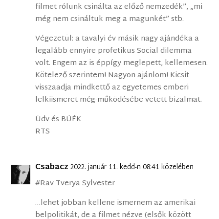
filmet rólunk csinálta az előző nemzedék”, „mi
még nem csináltuk meg a magunkét” stb.
Végezetül: a tavalyi év másik nagy ajándéka a
legalább ennyire profetikus Social dilemma
volt. Engem az is éppígy meglepett, kellemesen.
Kötelező szerintem! Nagyon ajánlom! Kicsit
visszaadja mindkettő az egyetemes emberi
lelkiismeret még-működésébe vetett bizalmat.
Üdv és BÚÉK
RTS
Csabacz
2022. január 11. kedd-n 08:41 közelében
#Rav Tverya Sylvester
…lehet jobban kellene ismernem az amerikai
belpolitikát, de a filmet nézve (elsők között