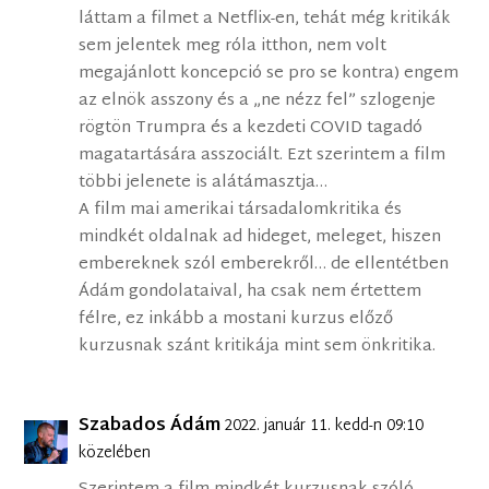
láttam a filmet a Netflix-en, tehát még kritikák
sem jelentek meg róla itthon, nem volt
megajánlott koncepció se pro se kontra) engem
az elnök asszony és a „ne nézz fel” szlogenje
rögtön Trumpra és a kezdeti COVID tagadó
magatartására asszociált. Ezt szerintem a film
többi jelenete is alátámasztja…
A film mai amerikai társadalomkritika és
mindkét oldalnak ad hideget, meleget, hiszen
embereknek szól emberekről… de ellentétben
Ádám gondolataival, ha csak nem értettem
félre, ez inkább a mostani kurzus előző
kurzusnak szánt kritikája mint sem önkritika.
Szabados Ádám
2022. január 11. kedd-n 09:10
közelében