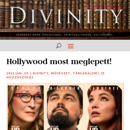
Hollywood most meglepett!
2022 JAN. 10.
|
DIVINITY
,
MŰVÉSZET
,
TÁRSADALOM
|
25
HOZZÁSZÓLÁS