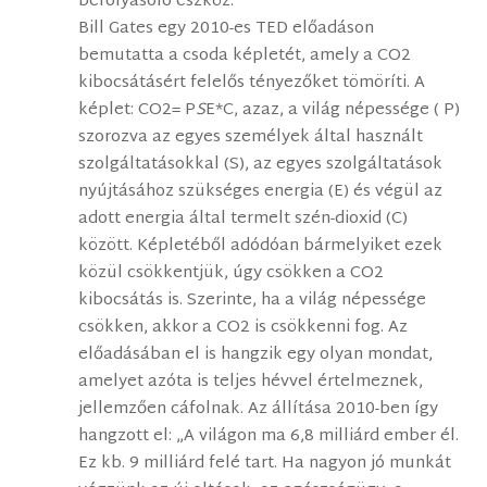
befolyásoló eszköz.
Bill Gates egy 2010-es TED előadáson
bemutatta a csoda képletét, amely a CO2
kibocsátásért felelős tényezőket tömöríti. A
képlet: CO2= P
S
E*C, azaz, a világ népessége ( P)
szorozva az egyes személyek által használt
szolgáltatásokkal (S), az egyes szolgáltatások
nyújtásához szükséges energia (E) és végül az
adott energia által termelt szén-dioxid (C)
között. Képletéből adódóan bármelyiket ezek
közül csökkentjük, úgy csökken a CO2
kibocsátás is. Szerinte, ha a világ népessége
csökken, akkor a CO2 is csökkenni fog. Az
előadásában el is hangzik egy olyan mondat,
amelyet azóta is teljes hévvel értelmeznek,
jellemzően cáfolnak. Az állítása 2010-ben így
hangzott el: „A világon ma 6,8 milliárd ember él.
Ez kb. 9 milliárd felé tart. Ha nagyon jó munkát