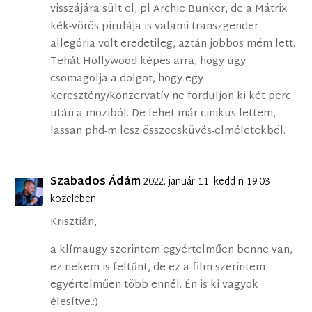
visszájára sült el, pl Archie Bunker, de a Mátrix
kék-vörös pirulája is valami transzgender
allegória volt eredetileg, aztán jobbos mém lett.
Tehát Hollywood képes arra, hogy úgy
csomagolja a dolgot, hogy egy
keresztény/konzervatív ne forduljon ki két perc
után a moziból. De lehet már cinikus lettem,
lassan phd-m lesz összeesküvés-elméletekböl.
Szabados Ádám
2022. január 11. kedd-n 19:03
közelében
Krisztián,
a klímaügy szerintem egyértelműen benne van,
ez nekem is feltűnt, de ez a film szerintem
egyértelműen több ennél. Én is ki vagyok
élesítve.:)