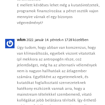
E mellett kérdéses lehet még a kutatóintézetek,
programok finanszírozása: a pénzt osztók vajon
mennyire várnak el egy bizonyos
végeredményt?
wkm
2022. január 14. péntek-n 17:28 közelében
Úgy tudom, hogy abban van konszenzus, hogy
van klímaváltozás, egyebek viszont vitatottak
(pl mekkora az antropogén része, co2
jelentősége), még ha az alternatív vélemények
nem is nagyon hallhatóak az átlagember
számára. Egyébként az egyetemeknek, és
kutatókat foglalkoztató szervezeteknek
hatékony eszközeik vannak arra, hogy a
mainstream tételekkel szembemenő, vitató
kollégákat jobb belátásra térítsék. Így érthető