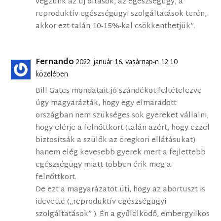
végzünk az új oltások, az egészségügy, a
reproduktív egészségügyi szolgáltatások terén,
akkor ezt talán 10-15%-kal csökkenthetjük”.
Fernando
2022. január 16. vasárnap-n 12:10
közelében
Bill Gates mondatait jó szándékot feltételezve
úgy magyarázták, hogy egy elmaradott
országban nem szükséges sok gyereket vállalni,
hogy elérje a felnőttkort (talán azért, hogy ezzel
biztosítsák a szülők az öregkori ellátásukat)
hanem elég kevesebb gyerek mert a fejlettebb
egészségügy miatt többen érik meg a
felnőttkort.
De ezt a magyarázatot üti, hogy az abortuszt is
idevette („reproduktív egészségügyi
szolgáltatások” ). Én a gyűlölködő, embergyilkos