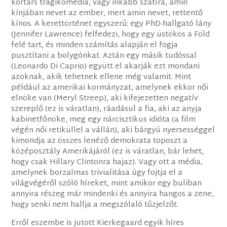
kortárs tragikomédia, vagy inkább szatíra, amin
kínjában nevet az ember, mert amin nevet, rettentő
kínos. A kerettörténet egyszerű: egy PhD-hallgató lány
(Jennifer Lawrence) felfedezi, hogy egy üstökös a Föld
felé tart, és minden számítás alapján el fogja
pusztítani a bolygónkat. Aztán egy másik tudóssal
(Leonardo Di Caprio) együtt el akarják ezt mondani
azoknak, akik tehetnek ellene még valamit. Mint
például az amerikai kormányzat, amelynek ekkor női
elnöke van (Meryl Streep), aki kifejezetten negatív
szereplő (ez is váratlan), ráadásul a fia, aki az anyja
kabinetfőnöke, meg egy nárcisztikus idióta (a film
végén női retiküllel a vállán), aki bárgyú nyersességgel
kimondja az összes lenéző demokrata toposzt a
középosztály Amerikájáról (ez is váratlan, bár lehet,
hogy csak Hillary Clintonra hajaz). Vagy ott a média,
amelynek borzalmas trivialitása úgy fojtja el a
világvégéről szóló híreket, mint amikor egy buliban
annyira részeg már mindenki és annyira hangos a zene,
hogy senki nem hallja a megszólaló tűzjelzőt.
Erről eszembe is jutott Kierkegaard egyik híres