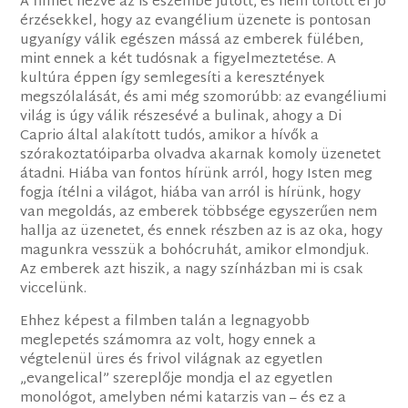
A filmet nézve az is eszembe jutott, és nem töltött el jó
érzésekkel, hogy az evangélium üzenete is pontosan
ugyanígy válik egészen mássá az emberek fülében,
mint ennek a két tudósnak a figyelmeztetése. A
kultúra éppen így semlegesíti a keresztények
megszólalását, és ami még szomorúbb: az evangéliumi
világ is úgy válik részesévé a bulinak, ahogy a Di
Caprio által alakított tudós, amikor a hívők a
szórakoztatóiparba olvadva akarnak komoly üzenetet
átadni. Hiába van fontos hírünk arról, hogy Isten meg
fogja ítélni a világot, hiába van arról is hírünk, hogy
van megoldás, az emberek többsége egyszerűen nem
hallja az üzenetet, és ennek részben az is az oka, hogy
magunkra vesszük a bohócruhát, amikor elmondjuk.
Az emberek azt hiszik, a nagy színházban mi is csak
viccelünk.
Ehhez képest a filmben talán a legnagyobb
meglepetés számomra az volt, hogy ennek a
végtelenül üres és frivol világnak az egyetlen
„evangelical” szereplője mondja el az egyetlen
monológot, amelyben némi katarzis van – és ez a