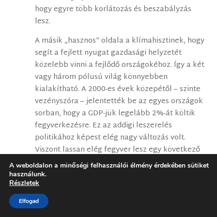
hogy egyre több korlátozás és beszabályzás
lesz.
A másik „hasznos” oldala a klímahisztinek, hogy
segít a fejlett nyugat gazdasági helyzetét
közelebb vinni a fejlődő országokéhoz. Így a két
vagy három pólusú világ könnyebben
kialakítható. A 2000-es évek közepétől – szinte
vezényszóra – jelentették be az egyes országok
sorban, hogy a GDP-jük legelább 2%-át költik
fegyverkezésre. Ez az addigi leszerelés
politikához képest elég nagy változás volt.
Viszont lassan elég fegyver lesz egy következő
nagy háborúhoz, lassan közelítenek egymáshoz
A weboldalon a minőségi felhasználói élmény érdekében sütiket
a gazdasági erők is, és lényegében a casus belli
használunk.
Részletek
is több helyen már ki van alakítva. Ami még
„probléma”, az az energia és élelmiszer ellátás
Elfogad
biztosítása egy várható háborús időszakra