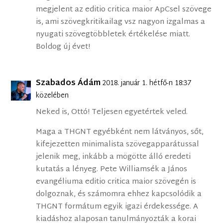
megjelent az editio critica maior ApCsel szövege
is, ami szövegkritikailag vsz nagyon izgalmas a
nyugati szövegtöbbletek értékelése miatt.
Boldog új évet!
Szabados Ádám
2018. január 1. hétfő-n 18:37
közelében
Neked is, Ottó! Teljesen egyetértek veled.
Maga a THGNT egyébként nem látványos, sőt,
kifejezetten minimalista szövegapparátussal
jelenik meg, inkább a mögötte álló eredeti
kutatás a lényeg. Pete Williamsék a János
evangéliuma editio critica maior szövegén is
dolgoznak, és számomra ehhez kapcsolódik a
THGNT formátum egyik igazi érdekessége. A
kiadáshoz alaposan tanulmányozták a korai