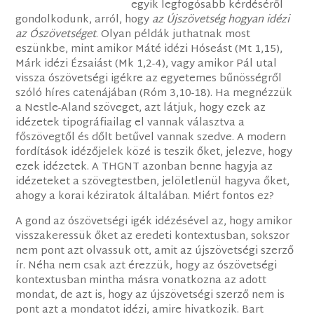
egyik legfogósabb kérdéséről
gondolkodunk, arról, hogy
az Újszövetség hogyan idézi
az Ószövetséget
. Olyan példák juthatnak most
eszünkbe, mint amikor Máté idézi Hóseást (Mt 1,15),
Márk idézi Ézsaiást (Mk 1,2-4), vagy amikor Pál utal
vissza ószövetségi igékre az egyetemes bűnösségről
szóló híres catenájában (Róm 3,10-18). Ha megnézzük
a Nestle-Aland szöveget, azt látjuk, hogy ezek az
idézetek tipográfiailag el vannak választva a
főszövegtől és dőlt betűvel vannak szedve. A modern
fordítások idézőjelek közé is teszik őket, jelezve, hogy
ezek idézetek. A THGNT azonban benne hagyja az
idézeteket a szövegtestben, jelöletlenül hagyva őket,
ahogy a korai kéziratok általában. Miért fontos ez?
A gond az ószövetségi igék idézésével az, hogy amikor
visszakeressük őket az eredeti kontextusban, sokszor
nem pont azt olvassuk ott, amit az újszövetségi szerző
ír. Néha nem csak azt érezzük, hogy az ószövetségi
kontextusban mintha másra vonatkozna az adott
mondat, de azt is, hogy az újszövetségi szerző nem is
pont azt a mondatot idézi, amire hivatkozik. Bart