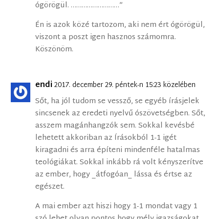
ógörögül. ………………………”
Én is azok közé tartozom, aki nem ért ógörögül,
viszont a poszt igen hasznos számomra.
Köszönöm.
endi
2017. december 29. péntek-n 15:23 közelében
Sőt, ha jól tudom se vessző, se egyéb írásjelek
sincsenek az eredeti nyelvű ószövetségben. Sőt,
asszem magánhangzók sem. Sokkal kevésbé
lehetett akkoriban az Írásokból 1-1 igét
kiragadni és arra építeni mindenféle hatalmas
teológiákat. Sokkal inkább rá volt kényszerítve
az ember, hogy _átfogóan_ lássa és értse az
egészet.
A mai ember azt hiszi hogy 1-1 mondat vagy 1
szó lehet olyan pontos hogy mély igazságokat