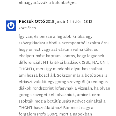
elmagyarázzák a különbséget.
Pecsuk Ottó
2018. január 1. hétfő-n 18:13
közelében
Így van, és persze a legtöbb kritika egy
szövegkiadást abból a szempontból szokta érni,
hogy én ezt vagy azt vártam volna tőle, és
ehelyett mást kaptam. Fontos, hogy legyenek
differenciált NT kritikai kiadások (SBL, NA, GNT,
THGNT), mert így mindenki olyat használhat,
ami hozzá közel áll. Sokszor már a betűtípus is
elriaszt valakit egy görög szövegtől (a teológus
diákok rendszerint lefagynak a vizsgán, ha olyan
görög szöveget kell olvasniuk, aminek nem
szokták meg a betűtípusát) Kedvet csináltál a
THGNT használatához! Bár most nagy a
forgalom (refo 500?), mert a napokban