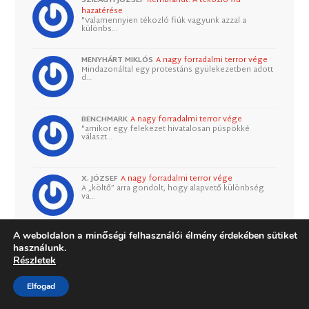
SZILÁGYI JÓZSEF
Rembrandt: A tékozló fiú
hazatérése
"Valamennyien tékozló fiúk vagyunk azzal a
különbs…
MENYHÁRT MIKLÓS
A nagy forradalmi terror vége
Mindazonáltal egy protestáns gyülekezetben adott
d…
BENCHMARK
A nagy forradalmi terror vége
"amikor egy felekezet hivatalosan püspökké
választ…
X. JÓZSEF
A nagy forradalmi terror vége
A „költő” arra gondolt, hogy alapvető különbség
va…
A weboldalon a minőségi felhasználói élmény érdekében sütiket
KERESZTÉNY
A nagy forradalmi terror vége
Péter, egyetértek. Amit írsz, az igaz, a katolikus…
használunk.
Részletek
Elfogad
TUNDE
Személyiség és jellem
Helló, Én ezt a posztot majd 10 év után olvasom,