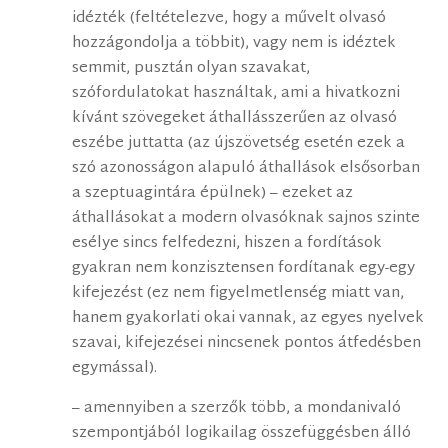
idézték (feltételezve, hogy a művelt olvasó
hozzágondolja a többit), vagy nem is idéztek
semmit, pusztán olyan szavakat,
szófordulatokat használtak, ami a hivatkozni
kívánt szövegeket áthallásszerűen az olvasó
eszébe juttatta (az újszövetség esetén ezek a
szó azonosságon alapuló áthallások elsősorban
a szeptuagintára épülnek) – ezeket az
áthallásokat a modern olvasóknak sajnos szinte
esélye sincs felfedezni, hiszen a fordítások
gyakran nem konzisztensen fordítanak egy-egy
kifejezést (ez nem figyelmetlenség miatt van,
hanem gyakorlati okai vannak, az egyes nyelvek
szavai, kifejezései nincsenek pontos átfedésben
egymással).
– amennyiben a szerzők több, a mondanivaló
szempontjából logikailag összefüggésben álló