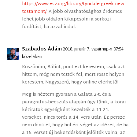
https://www.esv.org/library/tyndale-greek-new-
testament/
. A jobb olvashatósághoz érdemes
lehet jobb oldalon kikapcsolni a sorközi
fordítást, ha azzal indul.
Szabados Ádám
2018. január 7. vasárnap-n 07:54
közelében
Köszönöm, Bálint, pont ezt kerestem, csak azt
hittem, még nem tették fel, mert rossz helyen
kerestem. Nagyszerű, hogy online elérhető!
Meg is néztem gyorsan a Galata 2-t, és a
paragrafus-beosztás alapján úgy tűnik, a korai
kéziratok egységként kezelték a 11-21.
verseket, nincs törés a 14. vers után. Ez persze
nem dönti el, hogy hol ért véget az idézet, de ha
a 15. verset új bekezdésként jelölték volna, az