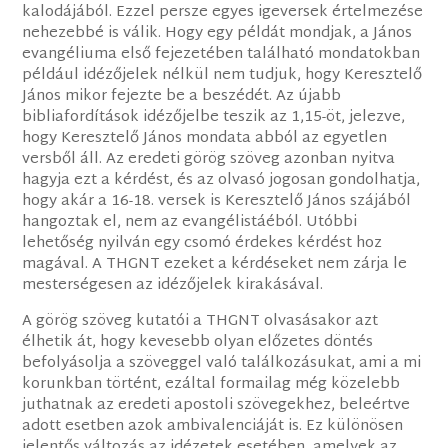
kalodájából. Ezzel persze egyes igeversek értelmezése
nehezebbé is válik. Hogy egy példát mondjak, a János
evangéliuma első fejezetében található mondatokban
például idézőjelek nélkül nem tudjuk, hogy Keresztelő
János mikor fejezte be a beszédét. Az újabb
bibliafordítások idézőjelbe teszik az 1,15-öt, jelezve,
hogy Keresztelő János mondata abból az egyetlen
versből áll. Az eredeti görög szöveg azonban nyitva
hagyja ezt a kérdést, és az olvasó jogosan gondolhatja,
hogy akár a 16-18. versek is Keresztelő János szájából
hangoztak el, nem az evangélistáéból. Utóbbi
lehetőség nyilván egy csomó érdekes kérdést hoz
magával. A THGNT ezeket a kérdéseket nem zárja le
mesterségesen az idézőjelek kirakásával.
A görög szöveg kutatói a THGNT olvasásakor azt
élhetik át, hogy kevesebb olyan előzetes döntés
befolyásolja a szöveggel való találkozásukat, ami a mi
korunkban történt, ezáltal formailag még közelebb
juthatnak az eredeti apostoli szövegekhez, beleértve
adott esetben azok ambivalenciáját is. Ez különösen
jelentős változás az idézetek esetében, amelyek az