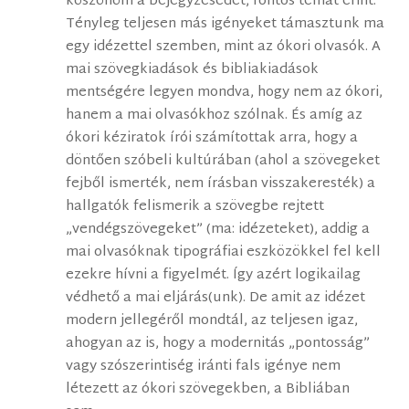
köszönöm a bejegyzésedet, fontos témát érint.
Tényleg teljesen más igényeket támasztunk ma
egy idézettel szemben, mint az ókori olvasók. A
mai szövegkiadások és bibliakiadások
mentségére legyen mondva, hogy nem az ókori,
hanem a mai olvasókhoz szólnak. És amíg az
ókori kéziratok írói számítottak arra, hogy a
döntően szóbeli kultúrában (ahol a szövegeket
fejből ismerték, nem írásban visszakeresték) a
hallgatók felismerik a szövegbe rejtett
„vendégszövegeket” (ma: idézeteket), addig a
mai olvasóknak tipográfiai eszközökkel fel kell
ezekre hívni a figyelmét. Így azért logikailag
védhető a mai eljárás(unk). De amit az idézet
modern jellegéről mondtál, az teljesen igaz,
ahogyan az is, hogy a modernitás „pontosság”
vagy szószerintiség iránti fals igénye nem
létezett az ókori szövegekben, a Bibliában