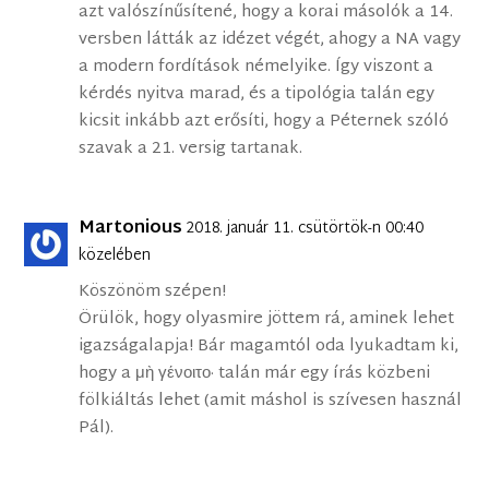
azt valószínűsítené, hogy a korai másolók a 14.
versben látták az idézet végét, ahogy a NA vagy
a modern fordítások némelyike. Így viszont a
kérdés nyitva marad, és a tipológia talán egy
kicsit inkább azt erősíti, hogy a Péternek szóló
szavak a 21. versig tartanak.
Martonious
2018. január 11. csütörtök-n 00:40
közelében
Köszönöm szépen!
Örülök, hogy olyasmire jöttem rá, aminek lehet
igazságalapja! Bár magamtól oda lyukadtam ki,
hogy a μὴ γένοιτο· talán már egy írás közbeni
fölkiáltás lehet (amit máshol is szívesen használ
Pál).