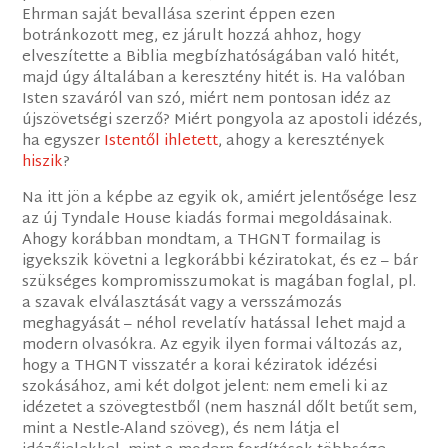
Ehrman saját bevallása szerint éppen ezen
botránkozott meg, ez járult hozzá ahhoz, hogy
elveszítette a Biblia megbízhatóságában való hitét,
majd úgy általában a keresztény hitét is. Ha valóban
Isten szaváról van szó, miért nem pontosan idéz az
újszövetségi szerző? Miért pongyola az apostoli idézés,
ha egyszer
Istentől ihletett
, ahogy a keresztények
hiszik
?
Na itt jön a képbe az egyik ok, amiért jelentősége lesz
az új Tyndale House kiadás formai megoldásainak.
Ahogy korábban mondtam, a THGNT formailag is
igyekszik követni a legkorábbi kéziratokat, és ez – bár
szükséges kompromisszumokat is magában foglal, pl.
a szavak elválasztását vagy a versszámozás
meghagyását – néhol revelatív hatással lehet majd a
modern olvasókra. Az egyik ilyen formai változás az,
hogy a THGNT visszatér a korai kéziratok idézési
szokásához, ami két dolgot jelent: nem emeli ki az
idézetet a szövegtestből (nem használ dőlt betűt sem,
mint a Nestle-Aland szöveg), és nem látja el