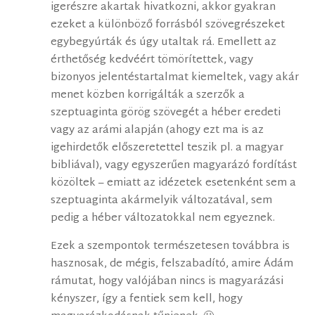
igerészre akartak hivatkozni, akkor gyakran
ezeket a különböző forrásból szövegrészeket
egybegyúrták és úgy utaltak rá. Emellett az
érthetőség kedvéért tömörítettek, vagy
bizonyos jelentéstartalmat kiemeltek, vagy akár
menet közben korrigálták a szerzők a
szeptuaginta görög szövegét a héber eredeti
vagy az arámi alapján (ahogy ezt ma is az
igehirdetők előszeretettel teszik pl. a magyar
bibliával), vagy egyszerűen magyarázó fordítást
közöltek – emiatt az idézetek esetenként sem a
szeptuaginta akármelyik változatával, sem
pedig a héber változatokkal nem egyeznek.
Ezek a szempontok természetesen továbbra is
hasznosak, de mégis, felszabadító, amire Ádám
rámutat, hogy valójában nincs is magyarázási
kényszer, így a fentiek sem kell, hogy