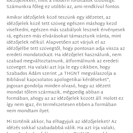
idézőjelekkel, mint a modern fordítások többsége.
Számunkra főleg ez utóbbi az, ami rendkívül fontos.
Amikor idézőjelek közé teszünk egy idézetet, az
idézőjelek közé tett szöveg egészen máshogy kezd
viselkedni, egészen más szabályok lesznek érvényesek
rá, egészen más elvárásokat támasztunk iránta, mint
idézőjelek nélkül. Alapvetően azt várjuk el az
idézőjelbe tett szövegtől, hogy pontosan adja vissza az
eredeti mondato(ka)t. Ha idézőjelet használunk, nem
szabad megváltoztatnunk, átformálnunk az eredeti
szöveget. Ha valaki azt írja le egy cikkben, hogy
Szabados Ádám szerint „a THGNT megválaszolja a
Bibliával kapcsolatos apologetikai kérdéseket”,
jogosan gondolja minden olvasó, hogy az idézett
mondat tőlem származik, mégpedig abban a
formában, ahogy az az idézőjelek között áll. Holott ez
így nem igaz, én természetesen ebben a formában
nem mondtam ilyet.
Mi történik akkor, ha elhagyjuk az idézőjeleket? Az
idézés sokkal szabadabbá válik. Ha azt írja valaki,