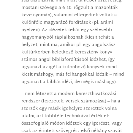
standardizálva, mint most (a héber ószövetség
mostani szövege a 6-10. rögzült a mazoréták
keze nyomán), valamint elterjedtek voltak a
különféle magyarázó fordítások (pl. arámi
nyelven). Az idézetek tehát egy szélesebb
hagyományból táplálkoznak (kicsit tehát a
helyzet, mint ma, amikor pl. egy angolszász
kultúrkörben keletkező keresztény könyv
számos angol bibliafordításból idézhet, így
ugyanazt az igét a különböző könyvek mind
kicsit máshogy, más felhangokkal idézik – mind
ugyanazt a bibliát idézi, de mégis máshogy).
– nem létezett a modern kereszthivatkozási
rendszer (fejezetek, versek számozása) – ha a
szerzők egy másik igehelyre szerettek volna
utalni, azt többféle technikával érték el:
összefoglaló módon idéztek egy igerészt, vagy
csak az érintett szövegrész első néhány szavát