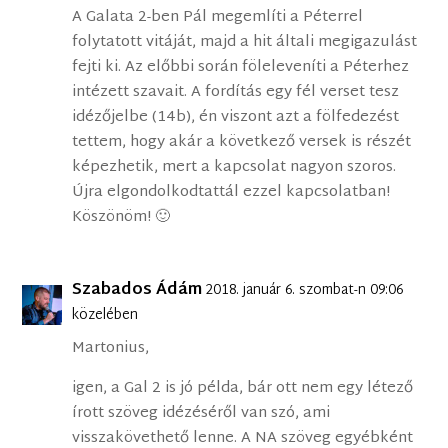
A Galata 2-ben Pál megemlíti a Péterrel
folytatott vitáját, majd a hit általi megigazulást
fejti ki. Az előbbi során föleleveníti a Péterhez
intézett szavait. A fordítás egy fél verset tesz
idézőjelbe (14b), én viszont azt a fölfedezést
tettem, hogy akár a következő versek is részét
képezhetik, mert a kapcsolat nagyon szoros.
Újra elgondolkodtattál ezzel kapcsolatban!
Köszönöm! 🙂
Szabados Ádám
2018. január 6. szombat-n 09:06
közelében
Martonius,
igen, a Gal 2 is jó példa, bár ott nem egy létező
írott szöveg idézéséről van szó, ami
visszakövethető lenne. A NA szöveg egyébként