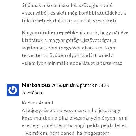
átjönnek a korai másolók szöveghez való
viszonyából, és akár még korábbi attitűdöket is
tükrözhetnek (talán az apostoli szerzőkét).
Nagyon örültem egyébként annak, hogy pár éve
kiadtátok a magyar-görög Újszövetséget, a
sajátomat azóta rongyosra olvastam. Nem
terveztek a jövőben olyan kiadást, amely
valamilyen minimális apparátust is tartalmaz?
Martonious
2018. január 5. péntek-n 23:33
közelében
Kedves Ádám!
A bejegyzésedet olvasva eszembe jutott egy
közelmúltbeli bibliai olvasmányélményem, ami
esetleg szintén témába vágó példa példa lehet.
– Remélem, nem bánod, ha megosztom!