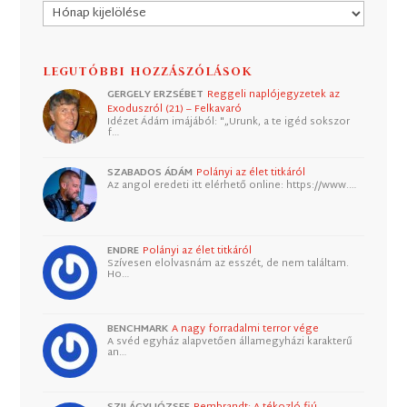
Archívum
LEGUTÓBBI HOZZÁSZÓLÁSOK
GERGELY ERZSÉBET
Reggeli naplójegyzetek az
Exoduszról (21) – Felkavaró
Idézet Ádám imájából: "„Urunk, a te igéd sokszor
f…
SZABADOS ÁDÁM
Polányi az élet titkáról
Az angol eredeti itt elérhető online: https://www.…
ENDRE
Polányi az élet titkáról
Szívesen elolvasnám az esszét, de nem találtam.
Ho…
BENCHMARK
A nagy forradalmi terror vége
A svéd egyház alapvetően államegyházi karakterű
an…