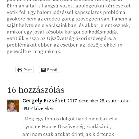
Ehrman által is hangsúlyozott apologetikai kérdéseket
vetik fel. Egy halom idézéssel kapcsolatos probléma
gyökere nem az eredeti görög szövegben van, hanem a
saját helytelen elvárásainkban, és akkor jelentkeznek,
amikor egy jóval későbbi kor gondolkodásmódját
vetítjük vissza az Újszövetség ókori szövegére. A
problémákat ebben az esetben az idézőjelekkel mi
generáltuk magunknak.
Print
Email
16 hozzászólás
Gergely Erzsébet
2017. december 28. csütörtök-n
09:07 közelében
„Még egy fontos dolgot hadd mondjak el a
Tyndale House Újszövetség kiadásáról,
ami nem csak azokat érinti, akik értenek