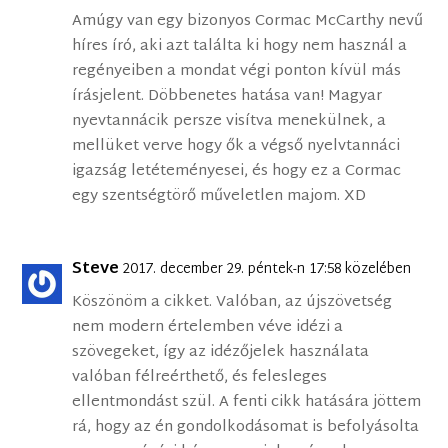
Amúgy van egy bizonyos Cormac McCarthy nevű
híres író, aki azt találta ki hogy nem használ a
regényeiben a mondat végi ponton kívül más
írásjelent. Döbbenetes hatása van! Magyar
nyevtannácik persze visítva menekülnek, a
mellüket verve hogy ők a végső nyelvtannáci
igazság letéteményesei, és hogy ez a Cormac
egy szentségtörő műveletlen majom. XD
Steve
2017. december 29. péntek-n 17:58 közelében
Köszönöm a cikket. Valóban, az újszövetség
nem modern értelemben véve idézi a
szövegeket, így az idézőjelek használata
valóban félreérthető, és felesleges
ellentmondást szül. A fenti cikk hatására jöttem
rá, hogy az én gondolkodásomat is befolyásolta