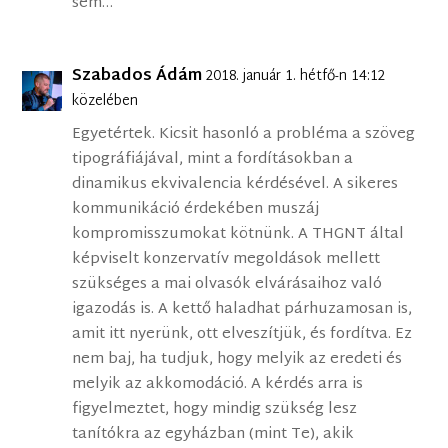
sem…
Szabados Ádám
2018. január 1. hétfő-n 14:12
közelében
Egyetértek. Kicsit hasonló a probléma a szöveg
tipográfiájával, mint a fordításokban a
dinamikus ekvivalencia kérdésével. A sikeres
kommunikáció érdekében muszáj
kompromisszumokat kötnünk. A THGNT által
képviselt konzervatív megoldások mellett
szükséges a mai olvasók elvárásaihoz való
igazodás is. A kettő haladhat párhuzamosan is,
amit itt nyerünk, ott elveszítjük, és fordítva. Ez
nem baj, ha tudjuk, hogy melyik az eredeti és
melyik az akkomodáció. A kérdés arra is
figyelmeztet, hogy mindig szükség lesz
tanítókra az egyházban (mint Te), akik