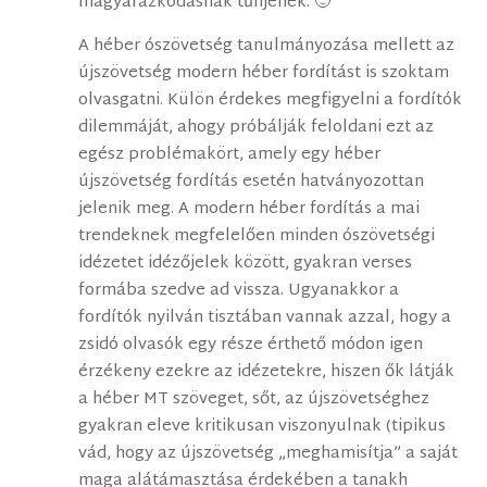
magyarázkodásnak tűnjenek. 🙂
A héber ószövetség tanulmányozása mellett az
újszövetség modern héber fordítást is szoktam
olvasgatni. Külön érdekes megfigyelni a fordítók
dilemmáját, ahogy próbálják feloldani ezt az
egész problémakört, amely egy héber
újszövetség fordítás esetén hatványozottan
jelenik meg. A modern héber fordítás a mai
trendeknek megfelelően minden ószövetségi
idézetet idézőjelek között, gyakran verses
formába szedve ad vissza. Ugyanakkor a
fordítók nyilván tisztában vannak azzal, hogy a
zsidó olvasók egy része érthető módon igen
érzékeny ezekre az idézetekre, hiszen ők látják
a héber MT szöveget, sőt, az újszövetséghez
gyakran eleve kritikusan viszonyulnak (tipikus
vád, hogy az újszövetség „meghamisítja” a saját
maga alátámasztása érdekében a tanakh