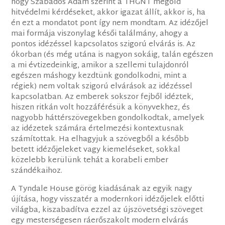
hogy Szabados Ádám szerint a THGNT megold
hitvédelmi kérdéseket, akkor igazat állít, akkor is, ha
én ezt a mondatot pont így nem mondtam. Az idézőjel
mai formája viszonylag késői találmány, ahogy a
pontos idézéssel kapcsolatos szigorú elvárás is. Az
ókorban (és még utána is nagyon sokáig, talán egészen
a mi évtizedeinkig, amikor a szellemi tulajdonról
egészen máshogy kezdtünk gondolkodni, mint a
régiek) nem voltak szigorú elvárások az idézéssel
kapcsolatban. Az emberek sokszor fejből idéztek,
hiszen ritkán volt hozzáférésük a könyvekhez, és
nagyobb háttérszövegekben gondolkodtak, amelyek
az idézetek számára értelmezési kontextusnak
számítottak. Ha elhagyjuk a szövegből a később
betett idézőjeleket vagy kiemeléseket, sokkal
közelebb kerülünk tehát a korabeli ember
szándékaihoz.
A Tyndale House görög kiadásának az egyik nagy
újítása, hogy visszatér a modernkori idézőjelek előtti
világba, kiszabadítva ezzel az újszövetségi szöveget
egy mesterségesen ráerőszakolt modern elvárás