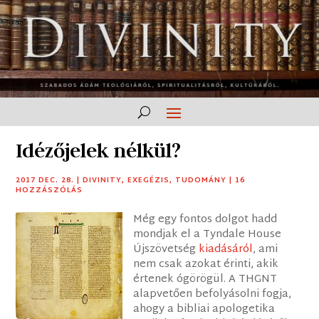
Idézőjelek nélkül?
2017 DEC. 28.
|
DIVINITY
,
EXEGÉZIS
,
TUDOMÁNY
|
16
HOZZÁSZÓLÁS
Még egy fontos dolgot hadd
mondjak el a Tyndale House
Újszövetség
kiadásáról
, ami
nem csak azokat érinti, akik
értenek ógörögül. A THGNT
alapvetően befolyásolni fogja,
ahogy a bibliai apologetika