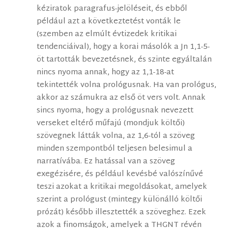
kéziratok paragrafus-jelöléseit, és ebből
például azt a következtetést vonták le
(szemben az elmúlt évtizedek kritikai
tendenciáival), hogy a korai másolók a Jn 1,1-5-
öt tartották bevezetésnek, és szinte egyáltalán
nincs nyoma annak, hogy az 1,1-18-at
tekintették volna prológusnak. Ha van prológus,
akkor az számukra az első öt vers volt. Annak
sincs nyoma, hogy a prológusnak nevezett
verseket eltérő műfajú (mondjuk költői)
szövegnek látták volna, az 1,6-tól a szöveg
minden szempontból teljesen belesimul a
narratívába. Ez hatással van a szöveg
exegézisére, és például kevésbé valószínűvé
teszi azokat a kritikai megoldásokat, amelyek
szerint a prológust (mintegy különálló költői
prózát) később illesztették a szöveghez. Ezek
azok a finomságok, amelyek a THGNT révén