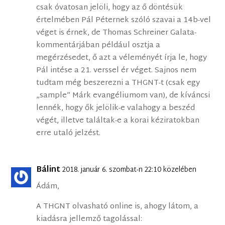
csak óvatosan jelöli, hogy az ő döntésük
értelmében Pál Péternek szóló szavai a 14b-vel
véget is érnek, de Thomas Schreiner Galata-
kommentárjában például osztja a
megérzésedet, ő azt a véleményét írja le, hogy
Pál intése a 21. verssel ér véget. Sajnos nem
tudtam még beszerezni a THGNT-t (csak egy
„sample” Márk evangéliumom van), de kíváncsi
lennék, hogy ők jelölik-e valahogy a beszéd
végét, illetve találtak-e a korai kéziratokban
erre utaló jelzést.
Bálint
2018. január 6. szombat-n 22:10 közelében
Ádám,
A THGNT olvasható online is, ahogy látom, a
kiadásra jellemző tagolással: