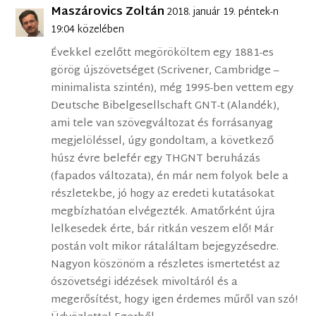
Maszárovics Zoltán
2018. január 19. péntek-n
19:04 közelében
Évekkel ezelőtt megörököltem egy 1881-es
görög újszövetséget (Scrivener, Cambridge –
minimalista szintén), még 1995-ben vettem egy
Deutsche Bibelgesellschaft GNT-t (Alandék),
ami tele van szövegváltozat és forrásanyag
megjelöléssel, úgy gondoltam, a következő
húsz évre belefér egy THGNT beruházás
(fapados változata), én már nem folyok bele a
részletekbe, jó hogy az eredeti kutatásokat
megbízhatóan elvégezték. Amatőrként újra
lelkesedek érte, bár ritkán veszem elő! Már
postán volt mikor rátaláltam bejegyzésedre.
Nagyon köszönöm a részletes ismertetést az
ószövetségi idézések mivoltáról és a
megerősítést, hogy igen érdemes műről van szó!