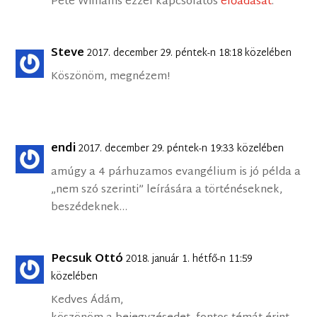
Pete Williams ezzel kapcsolatos
előadását
.
Steve
2017. december 29. péntek-n 18:18 közelében
Köszönöm, megnézem!
endi
2017. december 29. péntek-n 19:33 közelében
amúgy a 4 párhuzamos evangélium is jó példa a
„nem szó szerinti” leírására a történéseknek,
beszédeknek…
Pecsuk Ottó
2018. január 1. hétfő-n 11:59
közelében
Kedves Ádám,