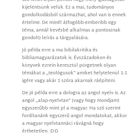
kijelentsünk velük. Ez a mai, tudományos
gondolkodásból származhat, ahol van is ennek
értelme. De minél átfogóbb-emberibb egy
téma, annál kevésbé alkalmas a pontos(nak
gondolt) leírás a tárgyalására.
Jó példa erre a ma bibilakritika és
bibliamagyarázatok is. Évszázadokon és
könyvek ezrein keresztül pörgetnek olyan
témákat a „teológusok” amiket helytelenül 1-1
igére vagy akár 1 szóra akarnak ráépíteni.
De jó példa erre a dologra az angol nyelv is. Az
angol „alap-nyelvtan” (vagy hogy mondjam)
egyszerűbb mint pl a magyar. Ha szó szerint
fordítanánk egyszerű angol mondatokat, akkor
a magyar nyelvtannáci rávágná hogy
érthetetlen. :D:D