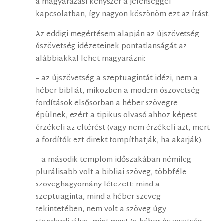
a magyarázási kényszer a jelenséggel
kapcsolatban, így nagyon köszönöm ezt az írást.
Az eddigi megértésem alapján az újszövetség
ószövetség idézeteinek pontatlanságát az
alábbiakkal lehet magyarázni:
– az újszövetség a szeptuagintát idézi, nem a
héber bibliát, miközben a modern ószövetség
fordítások elsősorban a héber szövegre
épülnek, ezért a tipikus olvasó ahhoz képest
érzékeli az eltérést (vagy nem érzékeli azt, mert
a fordítók ezt direkt tompíthatják, ha akarják).
– a második templom időszakában némileg
plurálisabb volt a bibliai szöveg, többféle
szöveghagyomány létezett: mind a
szeptuaginta, mind a héber szöveg
tekintetében, nem volt a szöveg úgy