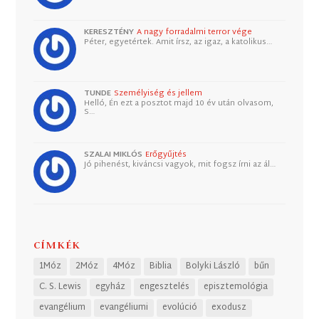
KERESZTÉNY
A nagy forradalmi terror vége
Péter, egyetértek. Amit írsz, az igaz, a katolikus…
TUNDE
Személyiség és jellem
Helló, Én ezt a posztot majd 10 év után olvasom,
S…
SZALAI MIKLÓS
Erőgyűjtés
Jó pihenést, kiváncsi vagyok, mit fogsz írni az ál…
CÍMKÉK
1Móz
2Móz
4Móz
Biblia
Bolyki László
bűn
C. S. Lewis
egyház
engesztelés
episztemológia
evangélium
evangéliumi
evolúció
exodusz