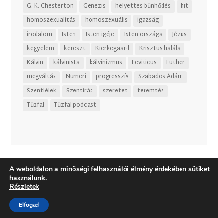
G. K. Chesterton
Genezis
helyettes bűnhődés
hit
homoszexualitás
homoszexuális
igazság
irodalom
Isten
Isten igéje
Isten országa
Jézus
kegyelem
kereszt
Kierkegaard
Krisztus halála
Kálvin
kálvinista
kálvinizmus
Leviticus
Luther
megváltás
Numeri
progresszív
Szabados Ádám
Szentlélek
Szentírás
szeretet
teremtés
Tűzfal
Tűzfal podcast
A weboldalon a minőségi felhasználói élmény érdekében sütiket
használunk.
Részletek
Elfogad
Dizájn:
Elegant Themes
| Motor:
WordPress