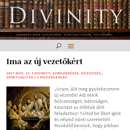
Ima az új vezetőkért
2017 NOV. 27.
|
DIVINITY
,
ELMÉLKEDÉSEK
,
KÖZÖSSÉG
,
SPIRITUALITÁS
|
2 HOZZÁSZÓLÁS
„Uram, áld meg gyülekezetem
új vezetőit! Adj nekik
bölcsességet, bátorságot,
kitartást az előttük álló
feladathoz! Töltsd be őket igéd
és néped iránti szeretettel.
Munkáld bennük, hogy jobban