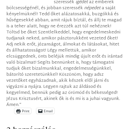
szeressék
igédet
az emberek
bölcsességénél, és jobban szeressék
népedet
a saját
kényelmüknél! Tedd őket alázatosakká, buzgókká és
hűségesekké abban, amit rájuk bíztál, és állj te magad
is a teher alatt, hogy ne érezzék azt túl nehéznek!
Töltsd be őket Szentlelkeddel, hogy engedelmeskedni
tudjanak neked, amikor pásztorukként vezeted őket!
Adj nekik erőt, józanságot, álmokat és látásokat, hitet
és állhatatosságot! Légy mellettük, amikor
elcsüggednek, önts beléjük mindig újult erőt és irántad
való bizalmat! Segíts bennünket is, hogy támogatni
tudjuk őket bizalmunkkal, engedelmességünkkel,
bátorító szeretetünkkel! Köszönöm, hogy adsz
vezetőket egyházadnak, akik készek elől járni és
vigyázni a nyájra. Legyen rajtuk az áldásod és
kegyelmed, bennük pedig az örömöd és békességed!
Jézus Krisztusért, akinek ők is és mi is a juhai vagyunk.
Ámen.”
Print
Email