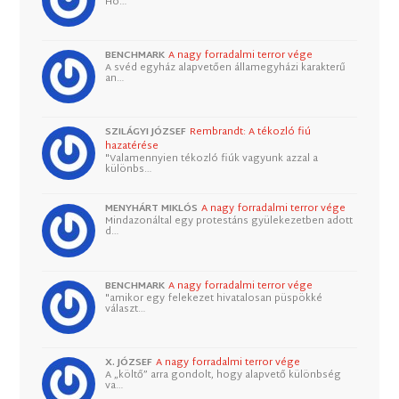
Ho…
BENCHMARK
A nagy forradalmi terror vége
A svéd egyház alapvetően államegyházi karakterű
an…
SZILÁGYI JÓZSEF
Rembrandt: A tékozló fiú
hazatérése
"Valamennyien tékozló fiúk vagyunk azzal a
különbs…
MENYHÁRT MIKLÓS
A nagy forradalmi terror vége
Mindazonáltal egy protestáns gyülekezetben adott
d…
BENCHMARK
A nagy forradalmi terror vége
"amikor egy felekezet hivatalosan püspökké
választ…
X. JÓZSEF
A nagy forradalmi terror vége
A „költő” arra gondolt, hogy alapvető különbség
va…