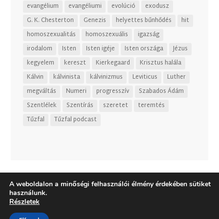
evangélium
evangéliumi
evolúció
exodusz
G. K. Chesterton
Genezis
helyettes bűnhődés
hit
homoszexualitás
homoszexuális
igazság
irodalom
Isten
Isten igéje
Isten országa
Jézus
kegyelem
kereszt
Kierkegaard
Krisztus halála
Kálvin
kálvinista
kálvinizmus
Leviticus
Luther
megváltás
Numeri
progresszív
Szabados Ádám
Szentlélek
Szentírás
szeretet
teremtés
Tűzfal
Tűzfal podcast
A weboldalon a minőségi felhasználói élmény érdekében sütiket
használunk.
Részletek