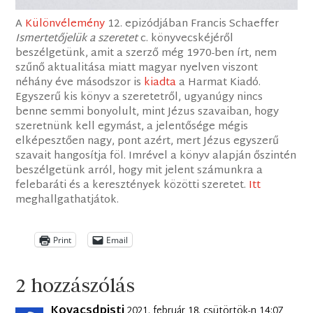
A
Különvélemény
12. epizódjában Francis Schaeffer
Ismertetőjelük a szeretet
c. könyvecskéjéről
beszélgetünk, amit a szerző még 1970-ben írt, nem
szűnő aktualitása miatt magyar nyelven viszont
néhány éve másodszor is
kiadta
a Harmat Kiadó.
Egyszerű kis könyv a szeretetről, ugyanúgy nincs
benne semmi bonyolult, mint Jézus szavaiban, hogy
szeretnünk kell egymást, a jelentősége mégis
elképesztően nagy, pont azért, mert Jézus egyszerű
szavait hangosítja föl. Imrével a könyv alapján őszintén
beszélgetünk arról, hogy mit jelent számunkra a
felebaráti és a keresztények közötti szeretet.
Itt
meghallgathatjátok.
Print
Email
2 hozzászólás
Kovacsdpisti
2021. február 18. csütörtök-n 14:07