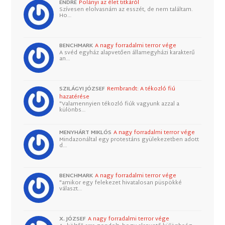
ENDRE
Polányi az élet titkáról
Szívesen elolvasnám az esszét, de nem találtam.
Ho…
BENCHMARK
A nagy forradalmi terror vége
A svéd egyház alapvetően államegyházi karakterű
an…
SZILÁGYI JÓZSEF
Rembrandt: A tékozló fiú
hazatérése
"Valamennyien tékozló fiúk vagyunk azzal a
különbs…
MENYHÁRT MIKLÓS
A nagy forradalmi terror vége
Mindazonáltal egy protestáns gyülekezetben adott
d…
BENCHMARK
A nagy forradalmi terror vége
"amikor egy felekezet hivatalosan püspökké
választ…
X. JÓZSEF
A nagy forradalmi terror vége