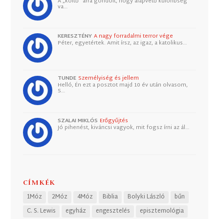
A „költő” arra gondolt, hogy alapvető különbség
va…
KERESZTÉNY
A nagy forradalmi terror vége
Péter, egyetértek. Amit írsz, az igaz, a katolikus…
TUNDE
Személyiség és jellem
Helló, Én ezt a posztot majd 10 év után olvasom,
S…
SZALAI MIKLÓS
Erőgyűjtés
Jó pihenést, kiváncsi vagyok, mit fogsz írni az ál…
CÍMKÉK
1Móz
2Móz
4Móz
Biblia
Bolyki László
bűn
C. S. Lewis
egyház
engesztelés
episztemológia