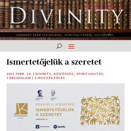
Ismertetőjelük a szeretet
2021 FEBR. 14.
|
DIVINITY
,
KÖZÖSSÉG
,
SPIRITUALITÁS
,
TÁRSADALOM
|
2 HOZZÁSZÓLÁS