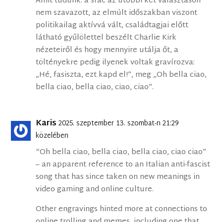
Amit tudunk: a srác az utóbbi két választáson
nem szavazott, az elmúlt időszakban viszont
politikailag aktívvá vált, családtagjai előtt
látható gyűlölettel beszélt Charlie Kirk
nézeteiről és hogy mennyire utálja őt, a
töltényekre pedig ilyenek voltak gravírozva:
„Hé, fasiszta, ezt kapd el!”, meg „Oh bella ciao,
bella ciao, bella ciao, ciao, ciao”.
Karis
2025. szeptember 13. szombat-n 21:29
közelében
“Oh bella ciao, bella ciao, bella ciao, ciao ciao”
– an apparent reference to an Italian anti-fascist
song that has since taken on new meanings in
video gaming and online culture.
Other engravings hinted more at connections to
online trolling and memes, including one that