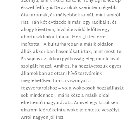
Szörnyű, ami Kirkkel történt. Tényleg nehéz ép
ésszel felfogni. De az okok szerintem régebb
óta tartanak, és mélyebbek annál, mint amiről
írsz. Tán két évtizede is már, egy radikális, és
ahogy kivettem, hívő életvédő lelőtte egy
abortuszklinika tulaját. Mert „Isten erre
indította”. A kultúrharcban a másik oldalon
állók akkoriban hasonlókat írtak, mint most Te.
És sajnos az akkori gyilkosság elég munícióval
szolgált hozzá. Amihez, ha hozzávesszük egyes
államokban az ottani hívő testvéreink
meglehetősen furcsa viszonyát a
fegyvertartáshoz – vö. a woke-osok hozzáállását
sok mindenhez -, máris kész a másik oldal
elrettentő magyarázata. Amivel egy kicsit sem
akarom leértékelni a woke jelentette veszélyt.
Arról nagyon jól írsz.