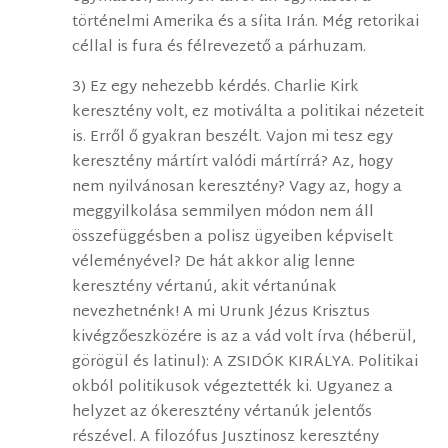
történelmi Amerika és a síita Irán. Még retorikai
céllal is fura és félrevezető a párhuzam.
3) Ez egy nehezebb kérdés. Charlie Kirk
keresztény volt, ez motiválta a politikai nézeteit
is. Erről ő gyakran beszélt. Vajon mi tesz egy
keresztény mártírt valódi mártírrá? Az, hogy
nem nyilvánosan keresztény? Vagy az, hogy a
meggyilkolása semmilyen módon nem áll
összefüggésben a polisz ügyeiben képviselt
véleményével? De hát akkor alig lenne
keresztény vértanú, akit vértanúnak
nevezhetnénk! A mi Urunk Jézus Krisztus
kivégzőeszközére is az a vád volt írva (héberül,
görögül és latinul): A ZSIDÓK KIRÁLYA. Politikai
okból politikusok végeztették ki. Ugyanez a
helyzet az ókeresztény vértanúk jelentős
részével. A filozófus Jusztinosz keresztény