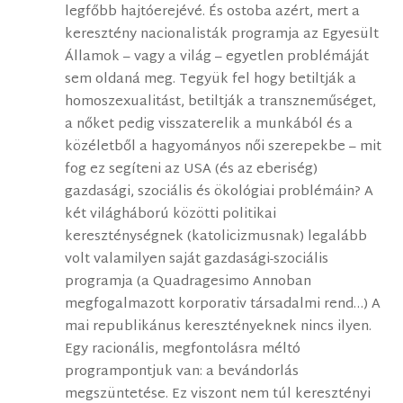
legfőbb hajtóerejévé. És ostoba azért, mert a
keresztény nacionalisták programja az Egyesült
Államok – vagy a világ – egyetlen problémáját
sem oldaná meg. Tegyük fel hogy betiltják a
homoszexualitást, betiltják a transzneműséget,
a nőket pedig visszaterelik a munkából és a
közéletből a hagyományos női szerepekbe – mit
fog ez segíteni az USA (és az eberiség)
gazdasági, szociális és ökológiai problémáin? A
két világháború közötti politikai
kereszténységnek (katolicizmusnak) legalább
volt valamilyen saját gazdasági-szociális
programja (a Quadragesimo Annoban
megfogalmazott korporativ társadalmi rend…) A
mai republikánus keresztényeknek nincs ilyen.
Egy racionális, megfontolásra méltó
programpontjuk van: a bevándorlás
megszüntetése. Ez viszont nem túl keresztényi