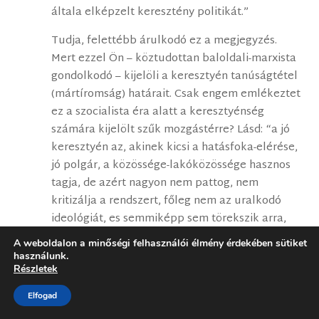
általa elképzelt keresztény politikát.”
Tudja, felettébb árulkodó ez a megjegyzés.
Mert ezzel Ön – köztudottan baloldali-marxista
gondolkodó – kijelöli a keresztyén tanúságtétel
(mártíromság) határait. Csak engem emlékeztet
ez a szocialista éra alatt a keresztyénség
számára kijelölt szűk mozgástérre? Lásd: “a jó
keresztyén az, akinek kicsi a hatásfoka-elérése,
jó polgár, a közössége-lakóközössége hasznos
tagja, de azért nagyon nem pattog, nem
kritizálja a rendszert, főleg nem az uralkodó
ideológiát, es semmiképp sem törekszik arra,
hogy keresztyén meggyőződéseit a közélet
A weboldalon a minőségi felhasználói élmény érdekében sütiket
területén hirdesse es a maga eszközeivel
használunk.
Részletek
érvényesítse.”
Elfogad
Ügyes átkeretezés ez, hogy Ön szerint “a
campusokon hirdette az általa elképzelt