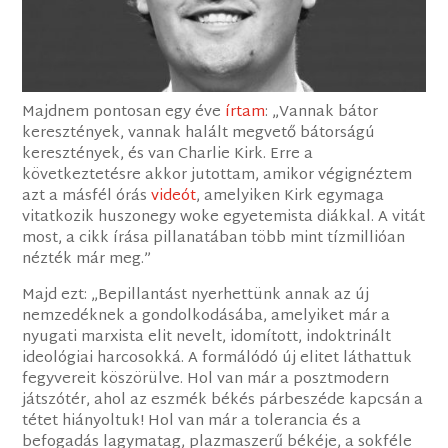
Majdnem pontosan egy éve
írtam
: „Vannak bátor
keresztények, vannak halált megvető bátorságú
keresztények, és van Charlie Kirk. Erre a
következtetésre akkor jutottam, amikor végignéztem
azt a másfél órás
videót
, amelyiken Kirk egymaga
vitatkozik huszonegy woke egyetemista diákkal. A vitát
most, a cikk írása pillanatában több mint tízmillióan
nézték már meg.”
Majd ezt: „Bepillantást nyerhettünk annak az új
nemzedéknek a gondolkodásába, amelyiket már a
nyugati marxista elit nevelt, idomított, indoktrinált
ideológiai harcosokká. A formálódó új elitet láthattuk
fegyvereit köszörülve. Hol van már a posztmodern
játszótér, ahol az eszmék békés párbeszéde kapcsán a
tétet hiányoltuk! Hol van már a tolerancia és a
befogadás lagymatag, plazmaszerű békéje, a sokféle