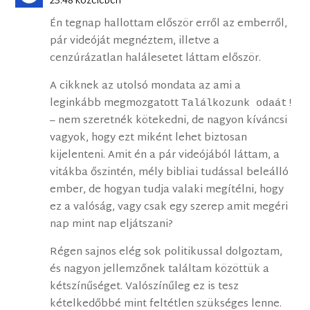
23:48 közelében
Én tegnap hallottam először erről az emberről,
pár videóját megnéztem, illetve a
cenzúrázatlan halálesetet láttam először.
A cikknek az utolsó mondata az ami a
leginkább megmozgatott
Találkozunk odaát!
– nem szeretnék kötekedni, de nagyon kíváncsi
vagyok, hogy ezt miként lehet biztosan
kijelenteni. Amit én a pár videójából láttam, a
vitákba őszintén, mély bibliai tudással beleálló
ember, de hogyan tudja valaki megítélni, hogy
ez a valóság, vagy csak egy szerep amit megéri
nap mint nap eljátszani?
Régen sajnos elég sok politikussal dolgoztam,
és nagyon jellemzőnek találtam közöttük a
kétszínűséget. Valószínűleg ez is tesz
kételkedőbbé mint feltétlen szükséges lenne.