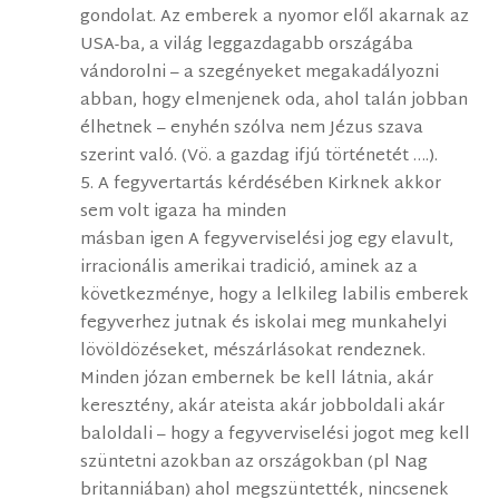
gondolat. Az emberek a nyomor elől akarnak az
USA-ba, a világ leggazdagabb országába
vándorolni – a szegényeket megakadályozni
abban, hogy elmenjenek oda, ahol talán jobban
élhetnek – enyhén szólva nem Jézus szava
szerint való. (Vö. a gazdag ifjú történetét ….).
5. A fegyvertartás kérdésében Kirknek akkor
sem volt igaza ha minden
másban igen A fegyverviselési jog egy elavult,
irracionális amerikai tradició, aminek az a
következménye, hogy a lelkileg labilis emberek
fegyverhez jutnak és iskolai meg munkahelyi
lövöldözéseket, mészárlásokat rendeznek.
Minden józan embernek be kell látnia, akár
keresztény, akár ateista akár jobboldali akár
baloldali – hogy a fegyverviselési jogot meg kell
szüntetni azokban az országokban (pl Nag
britanniában) ahol megszüntették, nincsenek