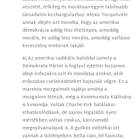
vesztett, lelkileg és morálisan egyre labilisabb
társadalmi közhangulathoz. Alexis Tocqueville
annak idején azt mondta, hogy az amerikai
demokrácia addig lesz életképes, ameddig
morális, és addig lesz morális, ameddig vallásos
keresztény emberek lakják.
6) Az amerikai radikális baloldal (amely a
Demokrata Pártot is foglyul ejtette) huzamos
ideje erőszakra szít és mosdatja azokat, akik
erőszakos cselekedeteket hajtanak végre. Ez a
marxista mozgalmak sajátja amióta a
mozgalom létezik, még a Kommunista Kiáltvány
is kimondja. Voltak Charlie Kirk halálakor
elhatárolódások, de sajnos legalább ilyen
mértékben voltak cinikus, kárörvendő
megnyilvánulások is. A gyilkos indítékai ott
vannak a töltényeken: Bella ciao, hé fasiszta,