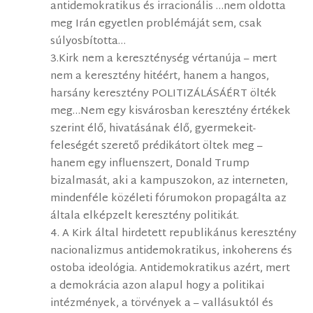
antidemokratikus és irracionális …nem oldotta
meg Irán egyetlen problémáját sem, csak
súlyosbította…
3.Kirk nem a kereszténység vértanúja – mert
nem a keresztény hitéért, hanem a hangos,
harsány keresztény POLITIZÁLÁSÁÉRT ölték
meg…Nem egy kisvárosban keresztény értékek
szerint élő, hivatásának élő, gyermekeit-
feleségét szerető prédikátort öltek meg –
hanem egy influenszert, Donald Trump
bizalmasát, aki a kampuszokon, az interneten,
mindenféle közéleti fórumokon propagálta az
általa elképzelt keresztény politikát.
4. A Kirk által hirdetett republikánus keresztény
nacionalizmus antidemokratikus, inkoherens és
ostoba ideológia. Antidemokratikus azért, mert
a demokrácia azon alapul hogy a politikai
intézmények, a törvények a – vallásuktól és