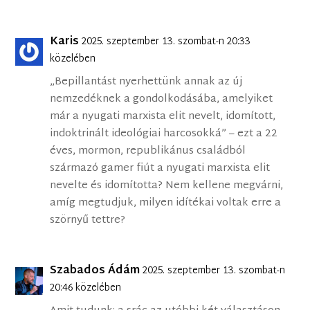
Karis
2025. szeptember 13. szombat-n 20:33
közelében
„Bepillantást nyerhettünk annak az új
nemzedéknek a gondolkodásába, amelyiket
már a nyugati marxista elit nevelt, idomított,
indoktrinált ideológiai harcosokká” – ezt a 22
éves, mormon, republikánus családból
származó gamer fiút a nyugati marxista elit
nevelte és idomította? Nem kellene megvárni,
amíg megtudjuk, milyen idítékai voltak erre a
szörnyű tettre?
Szabados Ádám
2025. szeptember 13. szombat-n
20:46 közelében