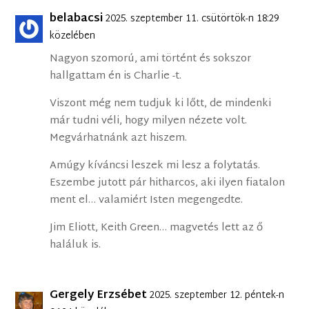
belabacsi
2025. szeptember 11. csütörtök-n 18:29
közelében
Nagyon szomorú, ami történt és sokszor
hallgattam én is Charlie -t.
Viszont még nem tudjuk ki lőtt, de mindenki
már tudni véli, hogy milyen nézete volt.
Megvárhatnánk azt hiszem.
Amúgy kíváncsi leszek mi lesz a folytatás.
Eszembe jutott pár hitharcos, aki ilyen fiatalon
ment el… valamiért Isten megengedte.
Jim Eliott, Keith Green… magvetés lett az ő
haláluk is.
Gergely Erzsébet
2025. szeptember 12. péntek-n