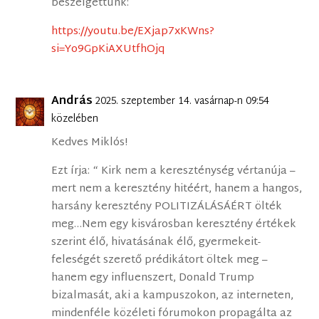
beszélgettünk:
https://youtu.be/EXjap7xKWns?
si=Yo9GpKiAXUtfhOjq
András
2025. szeptember 14. vasárnap-n 09:54
közelében
Kedves Miklós!
Ezt írja: “ Kirk nem a kereszténység vértanúja –
mert nem a keresztény hitéért, hanem a hangos,
harsány keresztény POLITIZÁLÁSÁÉRT ölték
meg…Nem egy kisvárosban keresztény értékek
szerint élő, hivatásának élő, gyermekeit-
feleségét szerető prédikátort öltek meg –
hanem egy influenszert, Donald Trump
bizalmasát, aki a kampuszokon, az interneten,
mindenféle közéleti fórumokon propagálta az