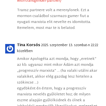
with-transgender-partner/
Transz partnere volt a merenylonek. Ezt a
mormon családbol szarmazo gamer fiut a
nyugati marxista elit nevelte es idomitotta.
Remelem, most mar te is belatod.
Tina Korsós
2025. szeptember 13. szombat-n 22:22
közelében
Amikor Apologéta azt mondja, hogy „eretnek”
az kb. ugyanaz mint mikor Ádám azt mondja
„progresszív marxista” … (ha valaki utálni akar
valakiket, akkor elég gazdag lesz hirtelen a
szókincse …)
egyébként én értem, hogy a progresszív
marxista nevelés gyűlöletet hoz; de milyen
eszme alapján gyűlölködnek és ölnek a