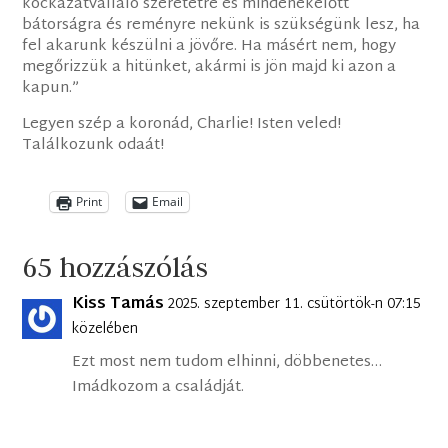
kockázatvállaló szeretetre és mindenekelőtt
bátorságra és reményre nekünk is szükségünk lesz, ha
fel akarunk készülni a jövőre. Ha másért nem, hogy
megőrizzük a hitünket, akármi is jön majd ki azon a
kapun.”
Legyen szép a koronád, Charlie! Isten veled!
Találkozunk odaát!
Print
Email
65 hozzászólás
Kiss Tamás
2025. szeptember 11. csütörtök-n 07:15
közelében
Ezt most nem tudom elhinni, döbbenetes…
Imádkozom a családját.