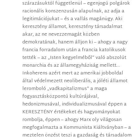
szárazásuktól függetlenül – egenjogú polgárok
racionális konszenzusán alapulnak, az adja a
legitimációjukat – és a vallás magánügy. Aki
keresztény államot, keresztény társadalmat
akar, az ne nevezzemagát közben
demokratának, hanem álljon ki – ahogy a nagy
francia forradalom után a francia katolikusok
tették – az „Isten kegyelméből” való abszolút
monarchia és az államegyháziság mellett…
Inkoherens azért mert az amerikai jobboldal
által védelmezett neoliberális, a jóléti államot
leromboló „vadkapitalizmus” a maga
fogyasztásközpontú kultúrájával,
hedonizmusával, individualizmusával éppen a
KERESZTÉNY értékeket és hagyományokat
rombolja, éppen – ahogy Marx oly világosan
megfogalmazta a Kommunista Kiáltványban – a
meztelen önzést teszi a gazdaság és társadalom