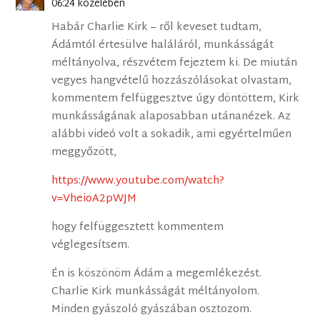
06:24 közelében
Habár Charlie Kirk – ről keveset tudtam,
Ádámtól értesülve haláláról, munkásságát
méltányolva, részvétem fejeztem ki. De miután
vegyes hangvételű hozzászólásokat olvastam,
kommentem felfüggesztve úgy döntöttem, Kirk
munkásságának alaposabban utánanézek. Az
alábbi videó volt a sokadik, ami egyértelműen
meggyőzött,
https://www.youtube.com/watch?
v=VheioA2pWJM
hogy felfüggesztett kommentem
véglegesítsem.
Én is köszönöm Ádám a megemlékezést.
Charlie Kirk munkásságát méltányolom.
Minden gyászoló gyászában osztozom.