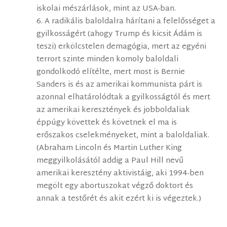
iskolai mészárlások, mint az USA-ban.
6. A radikális baloldalra hárítani a felelősséget a
gyilkosságért (ahogy Trump és kicsit Ádám is
teszi) erkölcstelen demagógia, mert az egyéni
terrort szinte minden komoly baloldali
gondolkodó elítélte, mert most is Bernie
Sanders is és az amerikai kommunista párt is
azonnal elhatárolódtak a gyilkosságtól és mert
az amerikai keresztények és jobboldaliak
éppúgy követtek és követnek el ma is
erőszakos cselekményeket, mint a baloldaliak.
(Abraham Lincoln és Martin Luther King
meggyilkolásától addig a Paul Hill nevű
amerikai keresztény aktivistáig, aki 1994-ben
megölt egy abortuszokat végző doktort és
annak a testőrét és akit ezért ki is végeztek.)