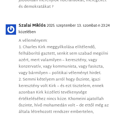
jobboldali merénylők liberálisokat, melegeket
és demokratákat ?
Szalai Miklós
2025. szeptember 13. szombat-n 23:24
közelében
A véleményem:
1. Charles Kirk meggyilkolása elítélendő,
felháborító gaztett, senkit sem szabad megölni
azért, mert valamilyen – keresztény, vagy
konzervatív, vagy kommunista, vagy fasiszta,
vagy bármilyen – politikai véleményt hirdet.
2. Semmi kételyem arról hogy őszinte, igazi
keresztény volt Kirk – és ezt tisztelem, ennek
azonban Kirk közéleti tevékenysége
értékeléséhez nincs köze. Khomeini ajatollah
őszinte, hívő mohamedán volt – de ettől még az
általa létrehozott rendszer embertelen,