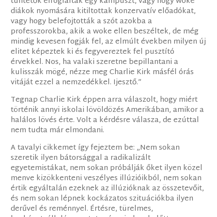
tüntetők elfoglaltak egy kampuszt, vagy hogy woke
diákok nyomására kitiltottak konzervatív előadókat,
vagy hogy belefojtották a szót azokba a
professzorokba, akik a woke ellen beszéltek, de még
mindig kevesen fogják fel, az elmúlt években milyen új
elitet képeztek ki és fegyvereztek fel pusztító
érvekkel. Nos, ha valaki szeretne bepillantani a
kulisszák mögé, nézze meg Charlie Kirk másfél órás
vitáját ezzel a nemzedékkel. Ijesztő.”
Tegnap Charlie Kirk éppen arra válaszolt, hogy miért
történik annyi iskolai lövöldözés Amerikában, amikor a
halálos lövés érte. Volt a kérdésre válasza, de ezúttal
nem tudta már elmondani.
A tavalyi cikkemet így fejeztem be: „Nem sokan
szeretik ilyen bátorsággal a radikalizált
egyetemistákat, nem sokan próbálják őket ilyen közel
menve kizökkenteni veszélyes illúzióikból, nem sokan
értik egyáltalán ezeknek az illúzióknak az összetevőit,
és nem sokan lépnek kockázatos szituációkba ilyen
derűvel és reménnyel. Értésre, türelmes,