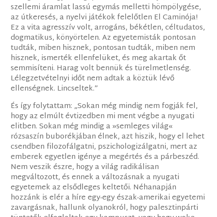
szellemi áramlat lassú egymás melletti hömpölygése,
az útkeresés, a nyelvi játékok felelőtlen El Caminója!
Ez a vita agresszív volt, arrogáns, békétlen, céltudatos,
dogmatikus, könyörtelen. Az egyetemisták pontosan
tudták, miben hisznek, pontosan tudták, miben nem
hisznek, ismerték ellenfelüket, és meg akartak őt
semmisíteni. Harag volt bennük és türelmetlenség.
Lélegzetvételnyi időt nem adtak a köztük lévő
ellenségnek. Lincseltek.”
És így folytattam: „Sokan még mindig nem fogják fel,
hogy az elmúlt évtizedben mi ment végbe a nyugati
elitben. Sokan még mindig a »semleges világ«
rózsaszín buborékjában élnek, azt hiszik, hogy el lehet
csendben filozofálgatni, pszichologizálgatni, mert az
emberek egyetlen igénye a megértés és a párbeszéd.
Nem veszik észre, hogy a világ radikálisan
megváltozott, és ennek a változásnak a nyugati
egyetemek az elsődleges keltetői. Néhanapján
hozzánk is elér a híre egy-egy észak-amerikai egyetemi
zavargásnak, hallunk olyanokról, hogy palesztinpárti