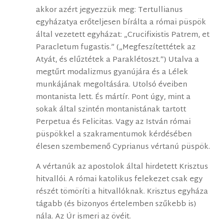
akkor azért jegyezzük meg: Tertullianus
egyházatya erőteljesen bírálta a római püspök
által vezetett egyházat: „Crucifixistis Patrem, et
Paracletum fugastis.” („Megfeszítettétek az
Atyát, és elűztétek a Paraklétoszt.”) Utalva a
megtűrt modalizmus gyanújára és a Lélek
munkájának megoltására. Utolsó éveiben
montanista lett. És mártír. Pont úgy, mint a
sokak által szintén montanistának tartott
Perpetua és Felicitas. Vagy az István római
püspökkel a szakramentumok kérdésében
élesen szembemenő Cyprianus vértanú püspök.
A vértanúk az apostolok által hirdetett Krisztus
hitvallói. A római katolikus felekezet csak egy
részét tömöríti a hitvallóknak. Krisztus egyháza
tágabb (és bizonyos értelemben szűkebb is)
nála. Az Úr ismeri az övéit.