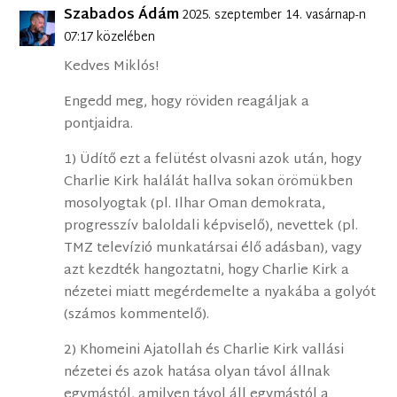
Szabados Ádám
2025. szeptember 14. vasárnap-n
07:17 közelében
Kedves Miklós!
Engedd meg, hogy röviden reagáljak a
pontjaidra.
1) Üdítő ezt a felütést olvasni azok után, hogy
Charlie Kirk halálát hallva sokan örömükben
mosolyogtak (pl. Ilhar Oman demokrata,
progresszív baloldali képviselő), nevettek (pl.
TMZ televízió munkatársai élő adásban), vagy
azt kezdték hangoztatni, hogy Charlie Kirk a
nézetei miatt megérdemelte a nyakába a golyót
(számos kommentelő).
2) Khomeini Ajatollah és Charlie Kirk vallási
nézetei és azok hatása olyan távol állnak
egymástól, amilyen távol áll egymástól a