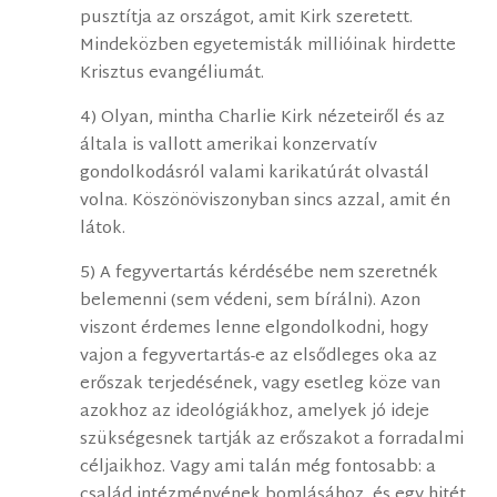
pusztítja az országot, amit Kirk szeretett.
Mindeközben egyetemisták millióinak hirdette
Krisztus evangéliumát.
4) Olyan, mintha Charlie Kirk nézeteiről és az
általa is vallott amerikai konzervatív
gondolkodásról valami karikatúrát olvastál
volna. Köszönöviszonyban sincs azzal, amit én
látok.
5) A fegyvertartás kérdésébe nem szeretnék
belemenni (sem védeni, sem bírálni). Azon
viszont érdemes lenne elgondolkodni, hogy
vajon a fegyvertartás-e az elsődleges oka az
erőszak terjedésének, vagy esetleg köze van
azokhoz az ideológiákhoz, amelyek jó ideje
szükségesnek tartják az erőszakot a forradalmi
céljaikhoz. Vagy ami talán még fontosabb: a
család intézményének bomlásához, és egy hitét