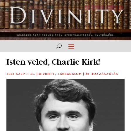
Isten veled, Charlie Kirk!
2025 SZEPT. 11.
|
DIVINITY
,
TÁRSADALOM
|
65 HOZZÁSZÓLÁS