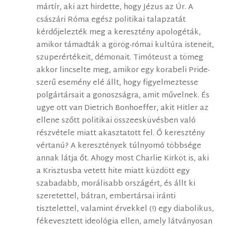
mártír, aki azt hirdette, hogy Jézus az Úr. A
császári Róma egész politikai talapzatát
kérdőjelezték meg a keresztény apologéták,
amikor támadták a görög-római kultúra isteneit,
szuperértékeit, démonait. Timóteust a tömeg
akkor lincselte meg, amikor egy korabeli Pride-
szerű esemény elé állt, hogy figyelmeztesse
polgártársait a gonoszságra, amit művelnek. És
ugye ott van Dietrich Bonhoeffer, akit Hitler az
ellene szőtt politikai összeesküvésben való
részvétele miatt akasztatott fel. Ő keresztény
vértanú? A keresztények túlnyomó többsége
annak látja őt. Ahogy most Charlie Kirköt is, aki
a Krisztusba vetett hite miatt küzdött egy
szabadabb, morálisabb országért, és állt ki
szeretettel, bátran, embertársai iránti
tisztelettel, valamint érvekkel (!) egy diabolikus,
fékevesztett ideológia ellen, amely látványosan