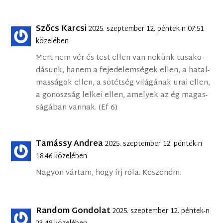
Szőcs Karcsi
2025. szeptember 12. péntek-n 07:51
közelében
Mert nem vér és test el­len van ne­künk tu­sa­ko­
dá­sunk, ha­nem a fe­je­de­lem­sé­gek el­len, a ha­tal­
mas­sá­gok el­len, a sö­tét­ség vi­lá­gá­nak urai el­len,
a go­nosz­ság lel­kei el­len, ame­lyek az ég ma­gas­
sá­gá­ban van­nak. (Ef 6)
Tamássy Andrea
2025. szeptember 12. péntek-n
18:46 közelében
Nagyon vártam, hogy írj róla. Köszönöm.
Random Gondolat
2025. szeptember 12. péntek-n