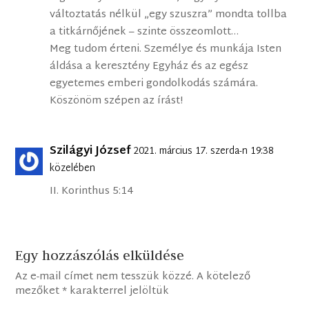
változtatás nélkül „egy szuszra” mondta tollba
a titkárnőjének – szinte összeomlott…
Meg tudom érteni. Személye és munkája Isten
áldása a keresztény Egyház és az egész
egyetemes emberi gondolkodás számára.
Köszönöm szépen az írást!
Szilágyi József
2021. március 17. szerda-n 19:38
közelében
II. Korinthus 5:14
Egy hozzászólás elküldése
Az e-mail címet nem tesszük közzé.
A kötelező
mezőket
*
karakterrel jelöltük