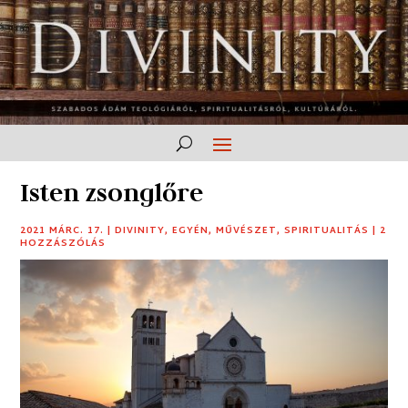
Isten zsonglőre
2021 MÁRC. 17.
|
DIVINITY
,
EGYÉN
,
MŰVÉSZET
,
SPIRITUALITÁS
|
2
HOZZÁSZÓLÁS