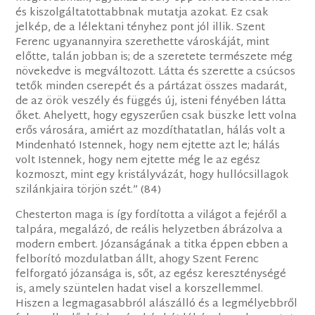
és kiszolgáltatottabbnak mutatja azokat. Ez csak
jelkép, de a lélektani tényhez pont jól illik. Szent
Ferenc ugyanannyira szerethette városkáját, mint
előtte, talán jobban is; de a szeretete természete még
növekedve is megváltozott. Látta és szerette a csúcsos
tetők minden cserepét és a pártázat összes madarát,
de az örök veszély és függés új, isteni fényében látta
őket. Ahelyett, hogy egyszerűen csak büszke lett volna
erős városára, amiért az mozdíthatatlan, hálás volt a
Mindenható Istennek, hogy nem ejtette azt le; hálás
volt Istennek, hogy nem ejtette még le az egész
kozmoszt, mint egy kristályvázát, hogy hullócsillagok
szilánkjaira törjön szét.” (84)
Chesterton maga is így fordította a világot a fejéről a
talpára, megalázó, de reális helyzetben ábrázolva a
modern embert. Józanságának a titka éppen ebben a
felborító mozdulatban állt, ahogy Szent Ferenc
felforgató józansága is, sőt, az egész kereszténységé
is, amely szüntelen hadat visel a korszellemmel.
Hiszen a legmagasabbról alászálló és a legmélyebbről