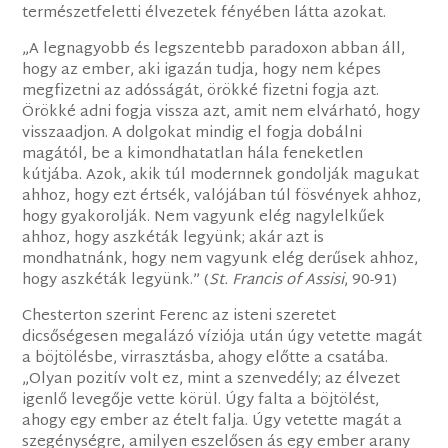
természetfeletti élvezetek fényében látta azokat.
„A legnagyobb és legszentebb paradoxon abban áll,
hogy az ember, aki igazán tudja, hogy nem képes
megfizetni az adósságát, örökké fizetni fogja azt.
Örökké adni fogja vissza azt, amit nem elvárható, hogy
visszaadjon. A dolgokat mindig el fogja dobálni
magától, be a kimondhatatlan hála feneketlen
kútjába. Azok, akik túl modernnek gondolják magukat
ahhoz, hogy ezt értsék, valójában túl fösvények ahhoz,
hogy gyakorolják. Nem vagyunk elég nagylelkűek
ahhoz, hogy aszkéták legyünk; akár azt is
mondhatnánk, hogy nem vagyunk elég derűsek ahhoz,
hogy aszkéták legyünk.” (
St. Francis of Assisi
, 90-91)
Chesterton szerint Ferenc az isteni szeretet
dicsőségesen megalázó víziója után úgy vetette magát
a böjtölésbe, virrasztásba, ahogy előtte a csatába.
„Olyan pozitív volt ez, mint a szenvedély; az élvezet
igenlő levegője vette körül. Úgy falta a böjtölést,
ahogy egy ember az ételt falja. Úgy vetette magát a
szegénységre, amilyen eszelősen ás egy ember arany