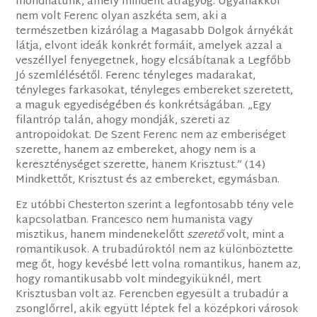
mondhatunk, amely mindent átragyog. Ugyanakkor
nem volt Ferenc olyan aszkéta sem, aki a
természetben kizárólag a Magasabb Dolgok árnyékát
látja, elvont ideák konkrét formáit, amelyek azzal a
veszéllyel fenyegetnek, hogy elcsábítanak a Legfőbb
Jó szemlélésétől. Ferenc tényleges madarakat,
tényleges farkasokat, tényleges embereket szeretett,
a maguk egyediségében és konkrétságában. „Egy
filantróp talán, ahogy mondják, szereti az
antropoidokat. De Szent Ferenc nem az emberiséget
szerette, hanem az embereket, ahogy nem is a
kereszténységet szerette, hanem Krisztust.” (14)
Mindkettőt, Krisztust és az embereket, egymásban.
Ez utóbbi Chesterton szerint a legfontosabb tény vele
kapcsolatban. Francesco nem humanista vagy
misztikus, hanem mindenekelőtt
szerető
volt, mint a
romantikusok. A trubadúroktól nem az különböztette
meg őt, hogy kevésbé lett volna romantikus, hanem az,
hogy romantikusabb volt mindegyiküknél, mert
Krisztusban volt az. Ferencben egyesült a trubadúr a
zsonglőrrel, akik együtt léptek fel a középkori városok