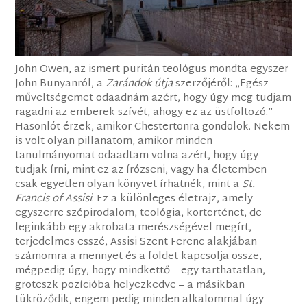
John Owen, az ismert puritán teológus mondta egyszer
John Bunyanról, a
Zarándok útja
szerzőjéről: „Egész
műveltségemet odaadnám azért, hogy úgy meg tudjam
ragadni az emberek szívét, ahogy ez az üstfoltozó.”
Hasonlót érzek, amikor Chestertonra gondolok. Nekem
is volt olyan pillanatom, amikor minden
tanulmányomat odaadtam volna azért, hogy úgy
tudjak írni, mint ez az írózseni, vagy ha életemben
csak egyetlen olyan könyvet írhatnék, mint a
St.
Francis of Assisi
. Ez a különleges életrajz, amely
egyszerre szépirodalom, teológia, kortörténet, de
leginkább egy akrobata merészségével megírt,
terjedelmes esszé, Assisi Szent Ferenc alakjában
számomra a mennyet és a földet kapcsolja össze,
mégpedig úgy, hogy mindkettő – egy tarthatatlan,
groteszk pozícióba helyezkedve – a másikban
tükröződik, engem pedig minden alkalommal úgy