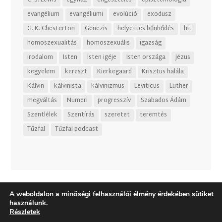
evangélium
evangéliumi
evolúció
exodusz
G. K. Chesterton
Genezis
helyettes bűnhődés
hit
homoszexualitás
homoszexuális
igazság
irodalom
Isten
Isten igéje
Isten országa
Jézus
kegyelem
kereszt
Kierkegaard
Krisztus halála
Kálvin
kálvinista
kálvinizmus
Leviticus
Luther
megváltás
Numeri
progresszív
Szabados Ádám
Szentlélek
Szentírás
szeretet
teremtés
Tűzfal
Tűzfal podcast
A weboldalon a minőségi felhasználói élmény érdekében sütiket
használunk.
Részletek