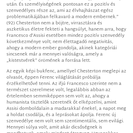
után. És személyiségének pontosan ez a pozitív és
szenvedélyes része az, ami az élvhajhászat egész
problematikájában felkavaró a modern embernek.”
(92) Chesterton nem a böjtre, virrasztásra és
aszketikus életre fekteti a hangsúlyt, hanem arra, hogy
Francesco d’Assisi esetében mindez pozitív szenvedély
következménye volt; nem élettagadó negativitás,
ahogy a modern ember gondolja, akinek kategóriái
sincsenek már a mennyei valóságra, amely a
„kistestvérek” örömének a forrása lett.
Az egyik képi bukfenc, amellyel Chesterton meglepi az
olvasót, éppen Ferenc világlátását próbálja
érzékelhetővé tenni. Az ifjú Francesco szerinte nem a
természet szerelmese volt, legalábbis abban az
értelemben semmiképpen sem volt az, ahogy a
humanista tisztelők szeretnék őt elképzelni, amint
Assisi domboldalain a madarakkal énekel, a napot meg
a holdat csodálja, és a leprásokat ápolja. Ferenc új
szenvedélye nem volt sem szentimentális, sem evilági.
Mennyei súlya volt, amit akár dicsőségnek is