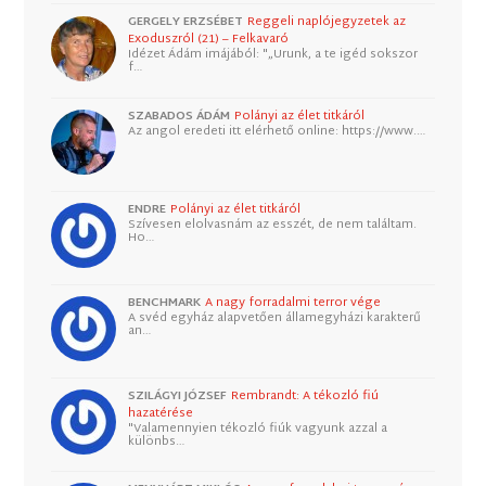
GERGELY ERZSÉBET
Reggeli naplójegyzetek az
Exoduszról (21) – Felkavaró
Idézet Ádám imájából: "„Urunk, a te igéd sokszor
f…
SZABADOS ÁDÁM
Polányi az élet titkáról
Az angol eredeti itt elérhető online: https://www.…
ENDRE
Polányi az élet titkáról
Szívesen elolvasnám az esszét, de nem találtam.
Ho…
BENCHMARK
A nagy forradalmi terror vége
A svéd egyház alapvetően államegyházi karakterű
an…
SZILÁGYI JÓZSEF
Rembrandt: A tékozló fiú
hazatérése
"Valamennyien tékozló fiúk vagyunk azzal a
különbs…