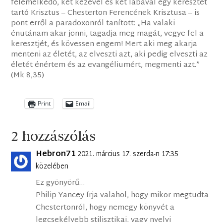
felemelkedő, két kezével és két lábával egy keresztet
tartó Krisztus – Chesterton Ferencének Krisztusa – is
pont erről a paradoxonról tanított: „Ha valaki
énutánam akar jönni, tagadja meg magát, vegye fel a
keresztjét, és kövessen engem! Mert aki meg akarja
menteni az életét, az elveszti azt, aki pedig elveszti az
életét énértem és az evangéliumért, megmenti azt.”
(Mk 8,35)
Print
Email
2 hozzászólás
Hebron71
2021. március 17. szerda-n 17:35
közelében
Ez gyönyörű…
Philip Yancey írja valahol, hogy mikor megtudta
Chestertonról, hogy nemegy könyvét a
legcsekélyebb stilisztikai, vagy nyelvi