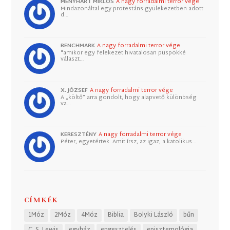
MENYHÁRT MIKLÓS
A nagy forradalmi terror vége
Mindazonáltal egy protestáns gyülekezetben adott
d…
BENCHMARK
A nagy forradalmi terror vége
"amikor egy felekezet hivatalosan püspökké
választ…
X. JÓZSEF
A nagy forradalmi terror vége
A „költő” arra gondolt, hogy alapvető különbség
va…
KERESZTÉNY
A nagy forradalmi terror vége
Péter, egyetértek. Amit írsz, az igaz, a katolikus…
CÍMKÉK
1Móz
2Móz
4Móz
Biblia
Bolyki László
bűn
C. S. Lewis
egyház
engesztelés
episztemológia