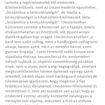
tartotta a legértelmesebb élő embernek,
értelmesebbnek, mint az összes modernt együttvéve,
„leszámítva a kereszténységét”, de miatta a
kereszténységet is kifejezetten értelmesnek látta,
„leszámítva a kereszténységét”. Chestertonban
különösen szerette a humornak azt a fajtáját, amely
elválaszthatatlan az érveléstől, sőt, éppen annak
dialektikájában hajt virágot. Chesterton kezében „a
kard nem azért csillog, mert a kardforgató csillogtatni
akarja, hanem azért, mert az életéért harcol, ezért
gyorsan forgatja”. Szent Ferencről szóló könyve sem
olyasfajta életrajz, teszem hozzá én, amilyeneket
oxfordi tudósok az objektív szenvtelenség pózában
írnak, nem is olyan, mint a régi hagiográfiák, amelyek
megközelíthetetlen halmot építenek egy-egy szent
tetteiből, inkább olyan, mint Kierkegaard Johannes de
Silentio-jának igyekezete, hogy megértse a fiát
feláldozni kész Ábrahámot. Chesterton félelemmel és
reszketéssel ír, mint aki tisztában van azzal, hogy az
embernek ezernyi veszély közepette valahogyan a
mennybe kell eljutnia, miközben a föld az otthona.