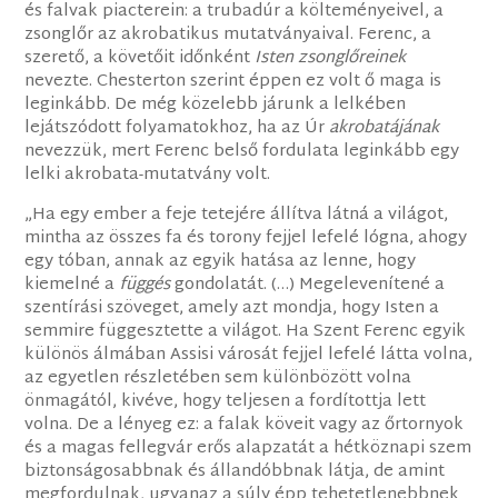
és falvak piacterein: a trubadúr a költeményeivel, a
zsonglőr az akrobatikus mutatványaival. Ferenc, a
szerető, a követőit időnként
Isten zsonglőreinek
nevezte. Chesterton szerint éppen ez volt ő maga is
leginkább. De még közelebb járunk a lelkében
lejátszódott folyamatokhoz, ha az Úr
akrobatájának
nevezzük, mert Ferenc belső fordulata leginkább egy
lelki akrobata-mutatvány volt.
„Ha egy ember a feje tetejére állítva látná a világot,
mintha az összes fa és torony fejjel lefelé lógna, ahogy
egy tóban, annak az egyik hatása az lenne, hogy
kiemelné a
függés
gondolatát. (…) Megelevenítené a
szentírási szöveget, amely azt mondja, hogy Isten a
semmire függesztette a világot. Ha Szent Ferenc egyik
különös álmában Assisi városát fejjel lefelé látta volna,
az egyetlen részletében sem különbözött volna
önmagától, kivéve, hogy teljesen a fordítottja lett
volna. De a lényeg ez: a falak köveit vagy az őrtornyok
és a magas fellegvár erős alapzatát a hétköznapi szem
biztonságosabbnak és állandóbbnak látja, de amint
megfordulnak, ugyanaz a súly épp tehetetlenebbnek