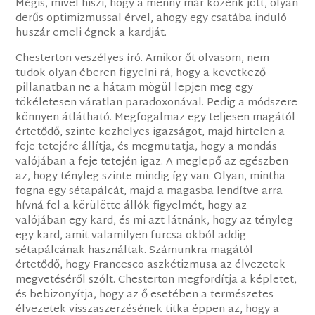
Mégis, mivel hiszi, hogy a menny már közénk jött, olyan
derűs optimizmussal érvel, ahogy egy csatába induló
huszár emeli égnek a kardját.
Chesterton veszélyes író. Amikor őt olvasom, nem
tudok olyan éberen figyelni rá, hogy a következő
pillanatban ne a hátam mögül lepjen meg egy
tökéletesen váratlan paradoxonával. Pedig a módszere
könnyen átlátható. Megfogalmaz egy teljesen magától
értetődő, szinte közhelyes igazságot, majd hirtelen a
feje tetejére állítja, és megmutatja, hogy a mondás
valójában a feje tetején igaz. A meglepő az egészben
az, hogy tényleg szinte mindig így van. Olyan, mintha
fogna egy sétapálcát, majd a magasba lendítve arra
hívná fel a körülötte állók figyelmét, hogy az
valójában egy kard, és mi azt látnánk, hogy az tényleg
egy kard, amit valamilyen furcsa okból addig
sétapálcának használtak. Számunkra magától
értetődő, hogy Francesco aszkétizmusa az élvezetek
megvetéséről szólt. Chesterton megfordítja a képletet,
és bebizonyítja, hogy az ő esetében a természetes
élvezetek visszaszerzésének titka éppen az, hogy a