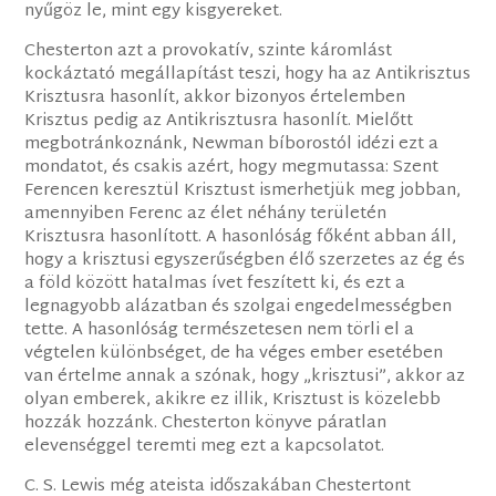
nyűgöz le, mint egy kisgyereket.
Chesterton azt a provokatív, szinte káromlást
kockáztató megállapítást teszi, hogy ha az Antikrisztus
Krisztusra hasonlít, akkor bizonyos értelemben
Krisztus pedig az Antikrisztusra hasonlít. Mielőtt
megbotránkoznánk, Newman bíborostól idézi ezt a
mondatot, és csakis azért, hogy megmutassa: Szent
Ferencen keresztül Krisztust ismerhetjük meg jobban,
amennyiben Ferenc az élet néhány területén
Krisztusra hasonlított. A hasonlóság főként abban áll,
hogy a krisztusi egyszerűségben élő szerzetes az ég és
a föld között hatalmas ívet feszített ki, és ezt a
legnagyobb alázatban és szolgai engedelmességben
tette. A hasonlóság természetesen nem törli el a
végtelen különbséget, de ha véges ember esetében
van értelme annak a szónak, hogy „krisztusi”, akkor az
olyan emberek, akikre ez illik, Krisztust is közelebb
hozzák hozzánk. Chesterton könyve páratlan
elevenséggel teremti meg ezt a kapcsolatot.
C. S. Lewis még ateista időszakában Chestertont