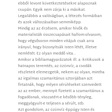
ebből levont következtetésekre alapoznak
csupán. Egyik nem zárja ki a másikat.
Legalábbis a valóságban, a létezés formáiban
és azok változásaiban semmiképp.
Mindig az az érzésem, amikor hívők és
materialisták összecsapásait hallom-olvasom,
hogy végsősoron minden vitájuk csak arra
irányul, hogy bizonyítsák Isten létét, illetve
nemlétét. Ez olyan meddő vita…
Amikor a bibliamagyarázatok ill. a -kritikusok a
hatnapos teremtés, az özönvíz, a csodák
részleteit elemezgetik, nekem az olyan, mintha
az irgalmas szamaritánus sztorijában azt
firtatnák, hogy milyen sérüléseket szenvedett
az az ember, mennyit fizetett a szamaritánus a
fogadósnak, visszatért-e később tényleg,
meggyógyult-e teljesen a sérült, stb.
Azt gondolom, az özönvíz éppúgy Isten és