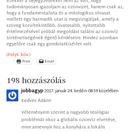
ezekkel a bejegyzésekkel nem az volt, hogy
tudományosan igazoljam az özönvizet, hanem csak az,
hogy a fundamentalista és a mitologikus olvasat
mellett egy harmadik utat is megvizsgáljak, amely a
szöveg körültekintőbb, óvatosabb, nyitottabb
értelmezésével próbál megoldást találni az özönvíz
történetiségének égető kérdéseire. Mindez azonban
egyelőre csak egy gondolatkísérlet volt.
(
Folyt. köv
.)
Print
Email
198 hozzászólás
jobbagyp
2017. január 24. kedd-n 08:39 közelében
Kedves Ádám!
Véleményem szerint a nagyobb teológiai
problémát okoz a globális özönvíz elvetése,
mint amennyit hoz a konyhára a lokális