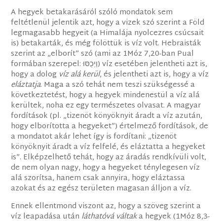
A hegyek betakarásáról szóló mondatok sem
feltétlenül jelentik azt, hogy a vizek szó szerint a Föld
legmagasabb hegyeit (a Himalája nyolcezres csúcsait
is) betakarták, és még fölöttük is víz volt. Hebraisták
szerint az „elborít” szó (ami az 1Móz 7,20-ban Pual
formában szerepel: וַיְכֻסּוּ) víz esetében jelentheti azt is,
hogy a dolog
víz alá kerül
, és jelentheti azt is, hogy a víz
eláztatja
. Maga a szó tehát nem teszi szükségessé a
következtetést, hogy a hegyek mindenestül a víz alá
kerültek, noha ez egy természetes olvasat. A magyar
fordítások (pl. „tizenöt könyöknyit áradt a víz azután,
hogy elborította a hegyeket”) értelmező fordítások, de
a mondatot akár lehet így is fordítani: „tizenöt
könyöknyit áradt a víz felfelé, és eláztatta a hegyeket
is”. Elképzelhető tehát, hogy az áradás rendkívüli volt,
de nem olyan nagy, hogy a hegyeket ténylegesen víz
alá szorítsa, hanem csak annyira, hogy eláztassa
azokat és az egész területen magasan álljon a víz.
Ennek ellentmond viszont az, hogy a szöveg szerint a
víz leapadása után
láthatóvá váltak
a hegyek (1Móz 8,3-