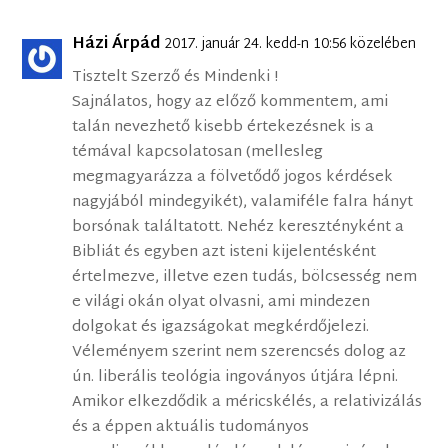
Házi Árpád
2017. január 24. kedd-n 10:56 közelében
Tisztelt Szerző és Mindenki !
Sajnálatos, hogy az előző kommentem, ami
talán nevezhető kisebb értekezésnek is a
témával kapcsolatosan (mellesleg
megmagyarázza a fölvetődő jogos kérdések
nagyjából mindegyikét), valamiféle falra hányt
borsónak találtatott. Nehéz keresztényként a
Bibliát és egyben azt isteni kijelentésként
értelmezve, illetve ezen tudás, bölcsesség nem
e világi okán olyat olvasni, ami mindezen
dolgokat és igazságokat megkérdőjelezi.
Véleményem szerint nem szerencsés dolog az
ún. liberális teológia ingoványos útjára lépni.
Amikor elkezdődik a méricskélés, a relativizálás
és a éppen aktuális tudományos