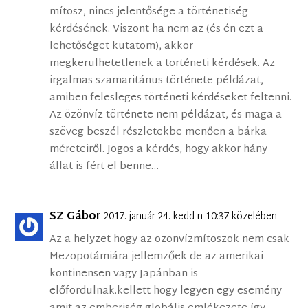
mítosz, nincs jelentősége a történetiség
kérdésének. Viszont ha nem az (és én ezt a
lehetőséget kutatom), akkor
megkerülhetetlenek a történeti kérdések. Az
irgalmas szamaritánus története példázat,
amiben felesleges történeti kérdéseket feltenni.
Az özönvíz története nem példázat, és maga a
szöveg beszél részletekbe menően a bárka
méreteiről. Jogos a kérdés, hogy akkor hány
állat is fért el benne…
SZ Gábor
2017. január 24. kedd-n 10:37 közelében
Az a helyzet hogy az özönvízmítoszok nem csak
Mezopotámiára jellemzőek de az amerikai
kontinensen vagy Japánban is
előfordulnak.kellett hogy legyen egy esemény