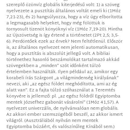
szereplő özönvíz globális kiterjedésű volt: 1) a szöveg
nyelvezete a pusztítás általános voltát emeli ki (1Móz
7,21-23), és 2) hangsúlyozza, hogy a víz úgy elborította
a legmagasabb helyeket, hogy még fölöttük is
tornyosult tizenöt könyöknyi víz (1Móz 7,19-20). Mintha
az Újszövetség is így értené a történetet (2Pt 2,5; 3,5-
6). Perdöntőek ezek az érvek? Nem feltétlenül. Először
is, az általános nyelvezet nem jelenti automatikusan,
hogy a pusztítás is abszolút jellegű volt. A bibliai
történethez hasonló beszámolókat tartalmazó akkád
szövegekben a „minden” szót időnként túlzó
értelemben használták. Ilyen például az, amikor egy
korabeli írás Szárgont „a világmindenség királyának”
nevezi, aki „az egész földet meghódította, ami az ég
alatt van”. Ez a fajta túlzó szóhasználat a Teremtés
könyvére is jellemző: pl. „az egész földről Egyiptomba
mentek Józsefhez gabonát vásárolni” (1Móz 41,57). A
nyelvezet univerzális, de nyilvánvalóan nem globális.
Az akkori ember szemszögéből beszél, az akkor ismert
világról. (Ausztráliából nyilván nem mentek
Egyiptomba búzáért, és valószínűleg Kínából sem.)