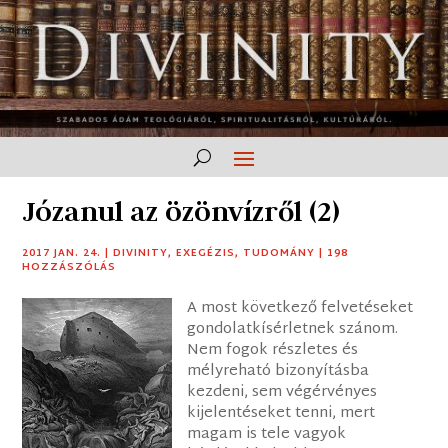
Józanul az özönvízről (2)
2017 JAN. 24.
|
DIVINITY
,
EXEGÉZIS
,
TUDOMÁNY
|
198
HOZZÁSZÓLÁS
A most következő felvetéseket
gondolatkísérletnek szánom.
Nem fogok részletes és
mélyreható bizonyításba
kezdeni, sem végérvényes
kijelentéseket tenni, mert
magam is tele vagyok