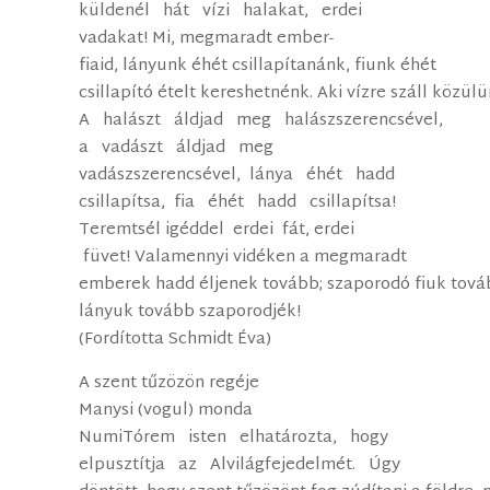
küldenél hát vízi halakat, erdei
vadakat! Mi, megmaradt ember­
fiaid, lányunk éhét csillapítanánk, fiunk éhét
csillapító ételt kereshetnénk. Aki vízre száll közülü
A halászt áldjad meg halászszerencsével,
a vadászt áldjad meg
vadászszerencsével, lánya éhét hadd
csillapítsa, fia éhét hadd csillapítsa!
Teremtsél igéddel erdei fát, erdei
füvet! Valamennyi vidéken a megmaradt
emberek hadd éljenek tovább; szaporodó fiuk tová
lányuk tovább szaporodjék!
(Fordította Schmidt Éva)
A szent tűzözön regéje
Manysi (vogul) monda
Numi­Tórem isten elhatározta, hogy
elpusztítja az Alvilág­fejedelmét. Úgy