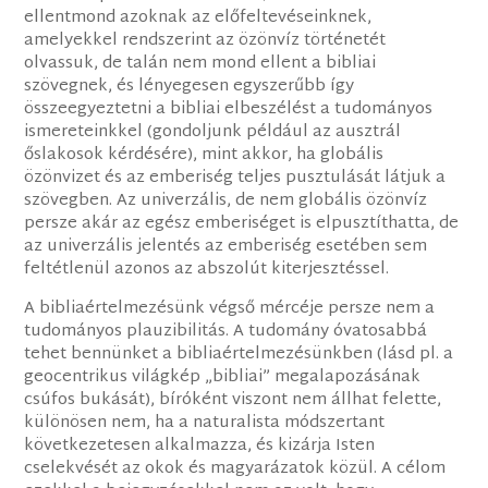
ellentmond azoknak az előfeltevéseinknek,
amelyekkel rendszerint az özönvíz történetét
olvassuk, de talán nem mond ellent a bibliai
szövegnek, és lényegesen egyszerűbb így
összeegyeztetni a bibliai elbeszélést a tudományos
ismereteinkkel (gondoljunk például az ausztrál
őslakosok kérdésére), mint akkor, ha globális
özönvizet és az emberiség teljes pusztulását látjuk a
szövegben. Az univerzális, de nem globális özönvíz
persze akár az egész emberiséget is elpusztíthatta, de
az univerzális jelentés az emberiség esetében sem
feltétlenül azonos az abszolút kiterjesztéssel.
A bibliaértelmezésünk végső mércéje persze nem a
tudományos plauzibilitás. A tudomány óvatosabbá
tehet bennünket a bibliaértelmezésünkben (lásd pl. a
geocentrikus világkép „bibliai” megalapozásának
csúfos bukását), bíróként viszont nem állhat felette,
különösen nem, ha a naturalista módszertant
következetesen alkalmazza, és kizárja Isten
cselekvését az okok és magyarázatok közül. A célom