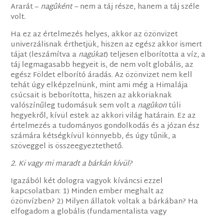
Ararát –
nagû
ként –
nem a táj része, hanem a táj széle
volt.
Ha ez az értelmezés helyes, akkor az özönvizet
univerzálisnak érthetjük, hiszen az egész akkor ismert
tájat (leszámítva a
nagúkat
) teljesen elborította a víz, a
táj legmagasabb hegyeit is, de nem volt globális, az
egész Földet elborító áradás. Az özönvizet nem kell
tehát úgy elképzelnünk, mint ami még a Himalája
csúcsait is beborította, hiszen az akkoriaknak
valószínűleg tudomásuk sem volt a
nagû
kon
túli
hegyekről, kívül estek az akkori világ határain. Ez az
értelmezés a tudományos gondolkodás és a józan ész
számára kétségkívül könnyebb, és úgy tűnik, a
szöveggel is összeegyeztethető.
2. Ki vagy mi maradt a bárkán kívül?
Igazából két dologra vagyok kíváncsi ezzel
kapcsolatban: 1) Minden ember meghalt az
özönvízben? 2) Milyen állatok voltak a bárkában? Ha
elfogadom a globális (fundamentalista vagy