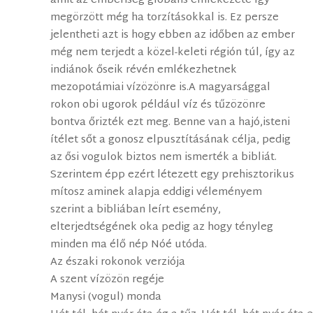
amit az emberiség globális emlékezete így
megörzött még ha torzításokkal is. Ez persze
jelentheti azt is hogy ebben az időben az ember
még nem terjedt a közel-keleti régión túl, így az
indiánok őseik révén emlékezhetnek
mezopotámiai vízözönre is.A magyarsággal
rokon obi ugorok például víz és tűzözönre
bontva őrizték ezt meg. Benne van a hajó,isteni
ítélet sőt a gonosz elpusztításának célja, pedig
az ősi vogulok biztos nem ismerték a bibliát.
Szerintem épp ezért létezett egy prehisztorikus
mítosz aminek alapja eddigi véleményem
szerint a bibliában leírt esemény,
elterjedtségének oka pedig az hogy tényleg
minden ma élő nép Nóé utóda.
Az északi rokonok verziója
A szent vízözön regéje
Manysi (vogul) monda