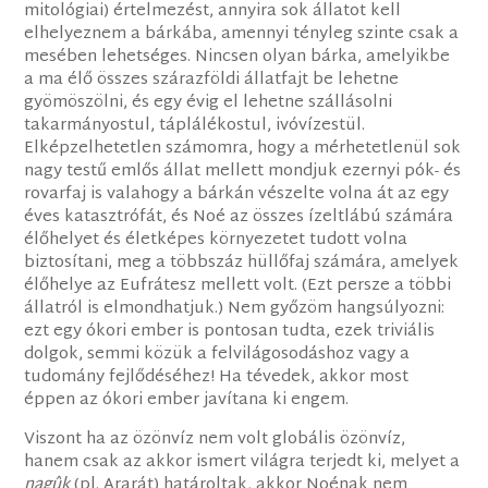
mitológiai) értelmezést, annyira sok állatot kell
elhelyeznem a bárkába, amennyi tényleg szinte csak a
mesében lehetséges. Nincsen olyan bárka, amelyikbe
a ma élő összes szárazföldi állatfajt be lehetne
gyömöszölni, és egy évig el lehetne szállásolni
takarmányostul, táplálékostul, ivóvízestül.
Elképzelhetetlen számomra, hogy a mérhetetlenül sok
nagy testű emlős állat mellett mondjuk ezernyi pók- és
rovarfaj is valahogy a bárkán vészelte volna át az egy
éves katasztrófát, és Noé az összes ízeltlábú számára
élőhelyet és életképes környezetet tudott volna
biztosítani, meg a többszáz hüllőfaj számára, amelyek
élőhelye az Eufrátesz mellett volt. (Ezt persze a többi
állatról is elmondhatjuk.) Nem győzöm hangsúlyozni:
ezt egy ókori ember is pontosan tudta, ezek triviális
dolgok, semmi közük a felvilágosodáshoz vagy a
tudomány fejlődéséhez! Ha tévedek, akkor most
éppen az ókori ember javítana ki engem.
Viszont ha az özönvíz nem volt globális özönvíz,
hanem csak az akkor ismert világra terjedt ki, melyet a
nagûk
(pl. Ararát) határoltak, akkor Noénak nem