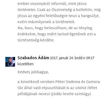
ember viszonyáról informál, mint Jézus
történetei. Csak az Ószövetség a kollektív, míg
Jézus az egyéni felelősségre teszi a hangsúlyt,
ezért másmilyenek a történetek.
Na, bocs, hogy beleszóltam, de az tényleg
érdekelne, hogy miért tartod égetőnek ezt a
történetiség-kérdést.
Szabados Ádám
2017. január 24. kedd-n 09:17
közelében
Kedves jobbagyp,
a következő versben Péter Sodoma és Gomora
tűz által való elpusztítását is az utolsó ítélet
példájának nevezi (Júdás levele szintúgy).