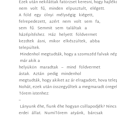
Ezek után nekiláttak fatörzset keresni, hogy hajlék
nem volt fű, minden elpusztult, elégett.
A föld egy ölnyi mélységig kiégett,
felrepedezett, azért nem volt sem fa,
sem fű. Semmit sem találtak a
házépítéshez. Ház helyett földvermet
kezdtek ásni, mikor elkészültek, abba
települtek.
Mindenhol megtudták, hogy a szomszéd falvak nép
már akik a
helyükön maradtak – mind földvermet
ástak. Aztán pedig mindenhol
megtudták, hogy akiket az ár elragadott, hova tele
Nohát, ezek után összegyűltek a megmaradt örege
Tórem istenhez:
–
Lányunk éhe, fiunk éhe hogyan csillapodjék? Nincs 
erdei állat. Numi­Tórem atyánk, bárcsak