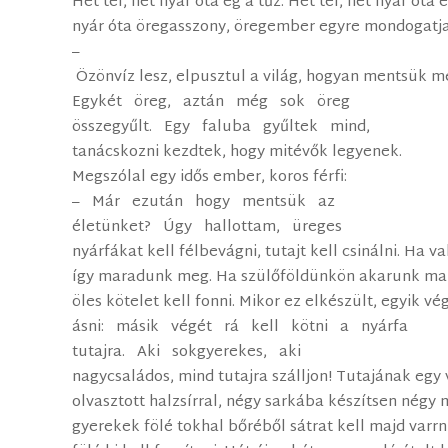
Hét tél, hét nyár óta ég a tűz. Hét tél, hét nyár óta 
nyár óta öregasszony, öregember egyre mondogatj
–
Özönvíz lesz, elpusztul a világ, hogyan mentsük
Egy­két öreg, aztán még sok öreg
összegyűlt. Egy faluba gyűltek mind,
tanácskozni kezdtek, hogy mitévők legyenek.
Megszólal egy idős ember, koros férfi:
– Már ezután hogy mentsük az
életünket? Úgy hallottam, üreges
nyárfákat kell félbevágni, tutajt kell csinálni. H
így maradunk meg. Ha szülőföldünkön akarunk mar
öles kötelet kell fonni. Mikor ez elkészült, egyik v
ásni: másik végét rá kell kötni a nyárfa
tutajra. Aki sokgyerekes, aki
nagycsaládos, mind tutajra szálljon! Tutajának egy 
olvasztott halzsírral, négy sarkába készítsen négy 
gyerekek fölé tokhal bőréből sátrat kell majd varrn