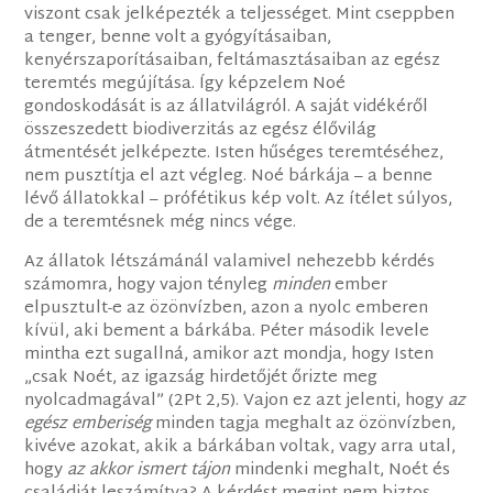
viszont csak jelképezték a teljességet. Mint cseppben
a tenger, benne volt a gyógyításaiban,
kenyérszaporításaiban, feltámasztásaiban az egész
teremtés megújítása. Így képzelem Noé
gondoskodását is az állatvilágról. A saját vidékéről
összeszedett biodiverzitás az egész élővilág
átmentését jelképezte. Isten hűséges teremtéséhez,
nem pusztítja el azt végleg. Noé bárkája – a benne
lévő állatokkal – prófétikus kép volt. Az ítélet súlyos,
de a teremtésnek még nincs vége.
Az állatok létszámánál valamivel nehezebb kérdés
számomra, hogy vajon tényleg
minden
ember
elpusztult-e az özönvízben, azon a nyolc emberen
kívül, aki bement a bárkába. Péter második levele
mintha ezt sugallná, amikor azt mondja, hogy Isten
„csak Noét, az igazság hirdetőjét őrizte meg
nyolcadmagával” (2Pt 2,5). Vajon ez azt jelenti, hogy
az
egész emberiség
minden tagja meghalt az özönvízben,
kivéve azokat, akik a bárkában voltak, vagy arra utal,
hogy
az akkor ismert tájon
mindenki meghalt, Noét és