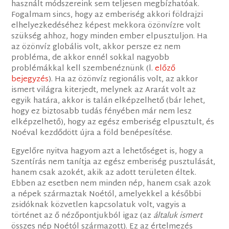
használt módszereink sem teljesen megbízhatóak.
Fogalmam sincs, hogy az emberiség akkori földrajzi
elhelyezkedéséhez képest mekkora özönvízre volt
szükség ahhoz, hogy minden ember elpusztuljon. Ha
az özönvíz globális volt, akkor persze ez nem
probléma, de akkor ennél sokkal nagyobb
problémákkal kell szembenéznünk (l.
előző
bejegyzés
). Ha az özönvíz regionális volt, az akkor
ismert világra kiterjedt, melynek az Ararát volt az
egyik határa, akkor is talán elképzelhető (bár lehet,
hogy ez biztosabb tudás fényében már nem lesz
elképzelhető), hogy az egész emberiség elpusztult, és
Noéval kezdődött újra a föld benépesítése.
Egyelőre nyitva hagyom azt a lehetőséget is, hogy a
Szentírás nem tanítja az egész emberiség pusztulását,
hanem csak azokét, akik az adott területen éltek.
Ebben az esetben nem minden nép, hanem csak azok
a népek származtak Noétól, amelyekkel a későbbi
zsidóknak közvetlen kapcsolatuk volt, vagyis a
történet az ő nézőpontjukból igaz (az
általuk ismert
összes nép Noétól származott). Ez az értelmezés