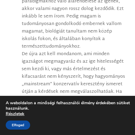
paradigmákhoz való alárendelése az igének,
akkor valami nagyon rossz dolog kezdődik. Ezt
inkább le sem írom. Pedig magam is
tudományosan gondolkodó embernek vallom
magamat, biológiát tanultam nem közép
iskolás fokon, és általában konyítok a
természettudományokhoz.
De újra azt kell mondanom, ami minden
igazságot megmagyaráz és az ige hitelességét
sem kezdi ki, vagy más értelmezést és
kifacsarást nem kényszerít, hogy hagyományos
„mainstream” konzervatív keresztény ismeret
útján a kérdések nem megválaszolhatóak. Ha
bele merünk pillantani legalább azokba az
A weboldalon a minőségi felhasználói élmény érdekében sütiket
apokrif könyvekbe (pl.Énok, Jáser, Jubileumok)
használunk.
melyeket bizonyíthatóan Jézus maga is elismert
Részletek
„ihletett” és korában „szent iratokként” kezelt
Elfogad
módon, és maga az ó és új szövetség is