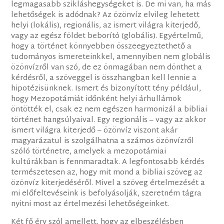
legmagasabb szikláshegységeket is. De mi van, ha más
lehetőségek is adódnak? Az özönvíz elvileg lehetett
helyi (lokális), regionális, az ismert világra kiterjedő,
vagy az egész földet beborító (globális). Egyértelmű,
hogy a történet könnyebben összeegyeztethető a
tudományos ismereteinkkel, amennyiben nem globális
özönvízről van szó, de ez önmagában nem dönthet a
kérdésről, a szöveggel is összhangban kell lennie a
hipotézisünknek. Ismert és bizonyított tény például,
hogy Mezopotámiát időnként helyi árhullámok
öntötték el, csak ez nem egészen harmonizál a bibliai
történet hangsúlyaival. Egy regionális – vagy az akkor
ismert világra kiterjedő – özönvíz viszont akár
magyarázatul is szolgálhatna a számos özönvízről
szóló történetre, amelyek a mezopotámiai
kultúrákban is fennmaradtak. A legfontosabb kérdés
természetesen az, hogy mit mond a bibliai szöveg az
özönvíz kiterjedéséről. Mivel a szöveg értelmezését a
mi előfeltevéseink is befolyásolják, szeretném tágra
nyitni most az értelmezési lehetőségeinket.
Két fő érv szól amellett, hogy az elbeszélésben