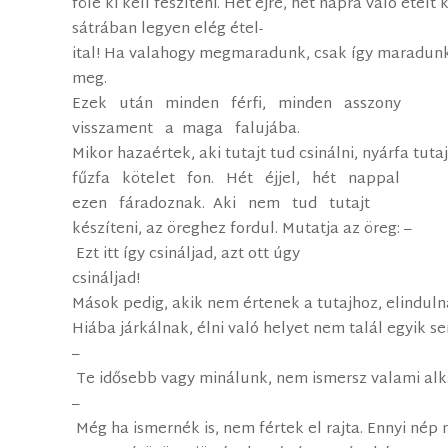
fölé ki kell feszíteni. Hét éjre, hét napra való étel
sátrában legyen elég étel­
ital! Ha valahogy megmaradunk, csak így maradun
meg.
Ezek után minden férfi, minden asszony
visszament a maga falujába.
Mikor hazaértek, aki tutajt tud csinálni, nyárfa tutaj
fűzfa kötelet fon. Hét éjjel, hét nappal
ezen fáradoznak. Aki nem tud tutajt
készíteni, az öreghez fordul. Mutatja az öreg: –
Ezt itt így csináljad, azt ott úgy
csináljad!
Mások pedig, akik nem értenek a tutajhoz, elindul
Hiába járkálnak, élni való helyet nem talál egyik s
–
Te idősebb vagy minálunk, nem ismersz valami al
–
Még ha ismernék is, nem fértek el rajta. Ennyi nép