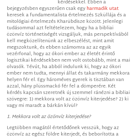
kérdésekkel. Ebben a
bejegyzésben egyszerűen csak egy
harmadik utat
keresek a fundamentalista értelmezés Szküllája és a
mitológiai értelmezés Kharübdisze között. Jelenlegi
tudásommal azt feltételezem, hogy ha a bibliai
özönvíz történetiségét vizsgáljuk, más perspektívából
kell megközelítenünk az elbeszélést, mint amit
megszoktunk, és ebben számomra az az egyik
vezérfonal, hogy az ókori ember az életét érintő
logisztikai kérdésekben nem volt ostobább, mint a mai
olvasók. Tévút, ha abból indulunk ki, hogy az ókori
ember nem tudta, mennyi állat és takarmány mekkora
helyen fér el. Egy hároméves gyerek is tisztában van
azzal, hány plüssmackó fér fel a dömperére. Két
kérdés kapcsán szeretnék új szemmel ránézni a bibliai
szövegre: 1) mekkora volt az özönvíz kiterjedése? 2) ki
vagy mi maradt a bárkán kívül?
1. Mekkora volt az özönvíz kiterjedése?
Legtöbben magától értetődőnek vesszük, hogy az
özönvíz az egész földre kiterjedt, és beborította a