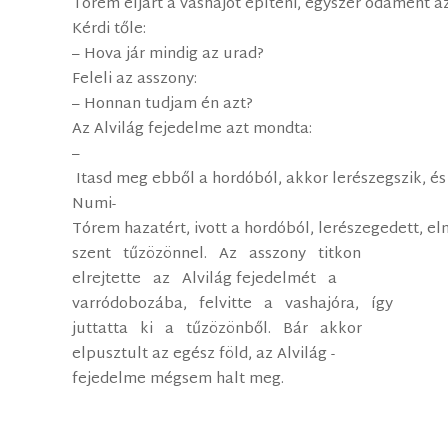
Tórem eljárt a vashajót építeni, egyszer odament az
Kérdi tőle:
– Hova jár mindig az urad?
Feleli az asszony:
– Honnan tudjam én azt?
Az Alvilág­ fejedelme azt mondta:
–
Itasd meg ebből a hordóból, akkor lerészegszik, é
Numi­
Tórem hazatért, ivott a hordóból, lerészegedett, e
szent tűzözönnel. Az asszony titkon
elrejtette az Alvilág fejedelmét a
varródobozába, felvitte a vashajóra, így
juttatta ki a tűzözönből. Bár akkor
elpusztult az egész föld, az Alvilág ­
fejedelme mégsem halt meg.