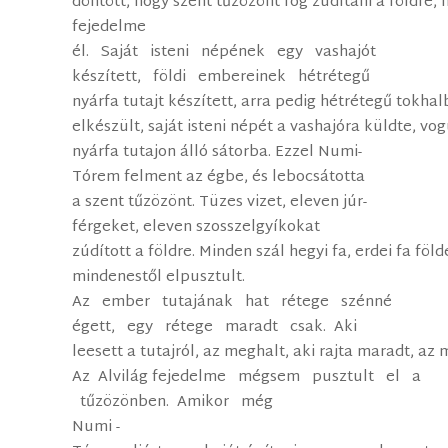
döntött, hogy szent tűzözönt fog zúdítani a földre, 
fejedelme
él. Saját isteni népének egy vashajót
készített, földi embereinek hétrétegű
nyárfa tutajt készített, arra pedig hétrétegű tokhalb
elkészült, saját isteni népét a vashajóra küldte, v
nyárfa tutajon álló sátorba. Ezzel Numi­
Tórem felment az égbe, és lebocsátotta
a szent tűzözönt. Tüzes vizet, eleven júr­
férgeket, eleven szosszel­gyíkokat
zúdított a földre. Minden szál hegyi fa, erdei fa föld
mindenestől elpusztult.
Az ember tutajának hat rétege szénné
égett, egy rétege maradt csak. Aki
leesett a tutajról, az meghalt, aki rajta maradt, a
Az Alvilág­ fejedelme mégsem pusztult el a
tűzözönben. Amikor még
Numi ­