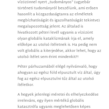
vízözönnel nyert „tudományos” (ugyebár
történeti tudományról beszélünk, ami erősen
hasonlít a közgazdaságtanra az elméletek
megbízhatóságát és igazolhatóságát tekintve)
megalapozottság jelent. Az általad is
hivatkozott péteri levél ugyanis a vízözönt
olyan globális kataklizmának írja el, amely
előképe az utolsó ítéletnek is. Ha pedig nem
volt globális a kiterjedése, akkor lehet, hogy az
utolsó ítélet sem érint mindenkit?!
Péter párhuzamából elégé nyilvánvaló, hogy
ahogyan az egész föld elpusztult víz által, úgy
fog az egész elpusztulni tűz által az utolsó
ítéletkor.
A hegyek jelenlegi méretei és elhelyezkedése
irreleváns, egy ilyen mértékű globális
katasztrófa ugyanis meglehetősen képes