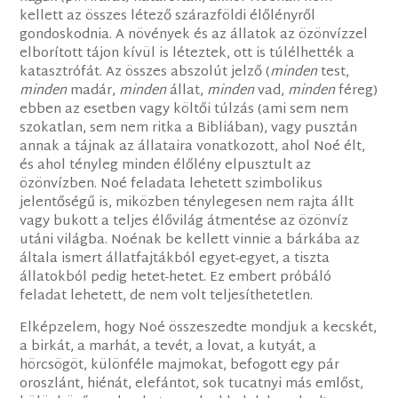
kellett az összes létező szárazföldi élőlényről
gondoskodnia. A növények és az állatok az özönvízzel
elborított tájon kívül is léteztek, ott is túlélhették a
katasztrófát. Az összes abszolút jelző (
minden
test,
minden
madár,
minden
állat,
minden
vad,
minden
féreg)
ebben az esetben vagy költői túlzás (ami sem nem
szokatlan, sem nem ritka a Bibliában), vagy pusztán
annak a tájnak az állataira vonatkozott, ahol Noé élt,
és ahol tényleg minden élőlény elpusztult az
özönvízben. Noé feladata lehetett szimbolikus
jelentőségű is, miközben ténylegesen nem rajta állt
vagy bukott a teljes élővilág átmentése az özönvíz
utáni világba. Noénak be kellett vinnie a bárkába az
általa ismert állatfajtákból egyet-egyet, a tiszta
állatokból pedig hetet-hetet. Ez embert próbáló
feladat lehetett, de nem volt teljesíthetetlen.
Elképzelem, hogy Noé összeszedte mondjuk a kecskét,
a birkát, a marhát, a tevét, a lovat, a kutyát, a
hörcsögöt, különféle majmokat, befogott egy pár
oroszlánt, hiénát, elefántot, sok tucatnyi más emlőst,