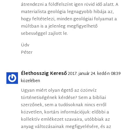
átrendezni a földfelszínt igen rövid idő alatt. A
materialista geológia legnagyobb hibája az,
hogy feltételezi, minden geológiai folyamat a
múltban is a jelenleg megfigyelhető
sebességgel zajlott le.
Üdv
Péter
Élethosszig Kereső
2017. január 24. kedd-n 08:39
közelében
Ugyan miért olyan égető az özönvíz
történetiségének kérdése? Sem a bibliai
szerzőnek, sem a tudósoknak nincs erről
közvetlen, kortárs információjuk: előbbi a
kollektív emlékezet szavaira, utóbbiak az
anyag változásainak megfigyelésére, és az