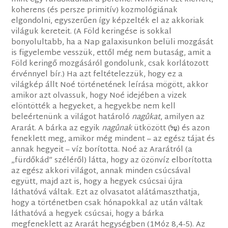
koherens (és persze primitív) kozmológiának
elgondolni, egyszerűen így képzelték el az akkoriak
világuk kereteit. (A Föld keringése is sokkal
bonyolultabb, ha a Nap galaxisunkon belüli mozgását
is figyelembe vesszük, ettől még nem butaság, amit a
Föld keringő mozgásáról gondolunk, csak korlátozott
érvénnyel bír.) Ha azt feltételezzük, hogy ez a
világkép állt Noé történetének leírása mögött, akkor
amikor azt olvassuk, hogy Noé idejében a vizek
elöntötték a hegyeket, a hegyekbe nem kell
beleértenünk a világot határoló
nagûkat
, amilyen az
Ararát. A bárka az egyik
nagûnak
ütközött (
) és azon
עַל
feneklett meg, amikor még mindent – az egész tájat és
annak hegyeit – víz borította. Noé az Ararátról (a
„fürdőkád” széléről) látta, hogy az özönvíz elborította
az egész akkori világot, annak minden csúcsával
együtt, majd azt is, hogy a hegyek csúcsai újra
láthatóvá váltak. Ezt az olvasatot alátámaszthatja,
hogy a történetben csak hónapokkal az után váltak
láthatóvá a hegyek csúcsai, hogy a bárka
megfeneklett az Ararát hegységben (1Móz 8,4-5). Az