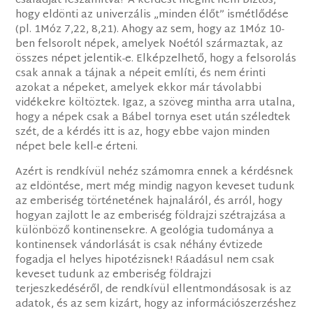
családját leszámítva? A kérdést megint nem biztos,
hogy eldönti az univerzális „minden élőt” ismétlődése
(pl. 1Móz 7,22, 8,21). Ahogy az sem, hogy az 1Móz 10-
ben felsorolt népek, amelyek Noétól származtak, az
összes népet jelentik-e. Elképzelhető, hogy a felsorolás
csak annak a tájnak a népeit említi, és nem érinti
azokat a népeket, amelyek ekkor már távolabbi
vidékekre költöztek. Igaz, a szöveg mintha arra utalna,
hogy a népek csak a Bábel tornya eset után széledtek
szét, de a kérdés itt is az, hogy ebbe vajon minden
népet bele kell-e érteni.
Azért is rendkívül nehéz számomra ennek a kérdésnek
az eldöntése, mert még mindig nagyon keveset tudunk
az emberiség történetének hajnaláról, és arról, hogy
hogyan zajlott le az emberiség földrajzi szétrajzása a
különböző kontinensekre. A geológia tudománya a
kontinensek vándorlását is csak néhány évtizede
fogadja el helyes hipotézisnek! Ráadásul nem csak
keveset tudunk az emberiség földrajzi
terjeszkedéséről, de rendkívül ellentmondásosak is az
adatok, és az sem kizárt, hogy az információszerzéshez