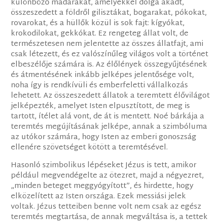
különböző madarakat, amelyekkel dolga akadt,
összeszedett a földről gilisztákat, bogarakat, pókokat,
rovarokat, és a hüllők közül is sok fajt: kígyókat,
krokodilokat, gekkókat. Ez rengeteg állat volt, de
természetesen nem jelentette az összes állatfajt, ami
csak létezett, és ez valószínűleg világos volt a történet
elbeszélője számára is. Az élőlények összegyűjtésének
és átmentésének inkább jelképes jelentősége volt,
noha így is rendkívüli és emberfeletti vállalkozás
lehetett. Az összeszedett állatok a teremtett élővilágot
jelképezték, amelyet Isten elpusztított, de meg is
tartott, ítélet alá vont, de át is mentett. Noé bárkája a
teremtés megújításának jelképe, annak a szimbóluma
az utókor számára, hogy Isten az emberi gonoszság
ellenére szövetséget kötött a teremtésével.
Hasonló szimbolikus lépéseket Jézus is tett, amikor
például megvendégelte az ötezret, majd a négyezret,
„minden beteget meggyógyított”, és hirdette, hogy
elközelített az Isten országa. Ezek messiási jelek
voltak. Jézus tetteiben benne volt nem csak az egész
teremtés megtartása, de annak megváltása is, a tettek