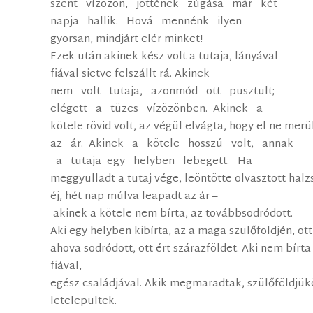
szent vízözön, jöttének zúgása már két
napja hallik. Hová mennénk ilyen
gyorsan, mindjárt elér minket!
Ezek után akinek kész volt a tutaja, lányával­
fiával sietve felszállt rá. Akinek
nem volt tutaja, azonmód ott pusztult;
elégett a tüzes vízözönben. Akinek a
kötele rövid volt, az végül elvágta, hogy el ne merü
az ár. Akinek a kötele hosszú volt, annak
a tutaja egy helyben lebegett. Ha
meggyulladt a tutaj vége, leöntötte olvasztott halzs
éj, hét nap múlva leapadt az ár –
akinek a kötele nem bírta, az továbbsodródott.
Aki egy helyben kibírta, az a maga szülőföldjén, ott
ahova sodródott, ott ért szárazföldet. Aki nem bírta
fiával,
egész családjával. Akik megmaradtak, szülőföldjük
letelepültek.