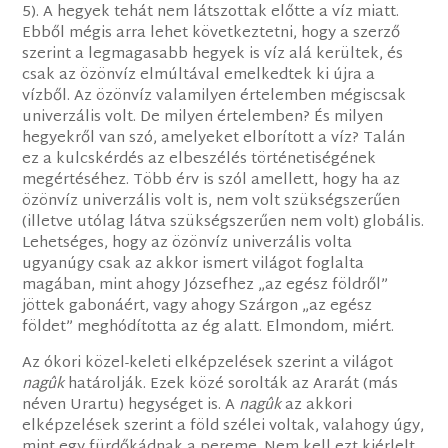
5). A hegyek tehát nem látszottak előtte a víz miatt.
Ebből mégis arra lehet következtetni, hogy a szerző
szerint a legmagasabb hegyek is víz alá kerültek, és
csak az özönvíz elmúltával emelkedtek ki újra a
vízből. Az özönvíz valamilyen értelemben mégiscsak
univerzális volt. De milyen értelemben? És milyen
hegyekről van szó, amelyeket elborított a víz? Talán
ez a kulcskérdés az elbeszélés történetiségének
megértéséhez. Több érv is szól amellett, hogy ha az
özönvíz univerzális volt is, nem volt szükségszerűen
(illetve utólag látva szükségszerűen nem volt) globális.
Lehetséges, hogy az özönvíz univerzális volta
ugyanúgy csak az akkor ismert világot foglalta
magában, mint ahogy Józsefhez „az egész földről”
jöttek gabonáért, vagy ahogy Szárgon „az egész
földet” meghódította az ég alatt. Elmondom, miért.
Az ókori közel-keleti elképzelések szerint a világot
nagûk
határolják. Ezek közé sorolták az Ararát (más
néven Urartu) hegységet is. A
nagûk
az akkori
elképzelések szerint a föld szélei voltak, valahogy úgy,
mint egy fürdőkádnak a pereme. Nem kell ezt kiérlelt,