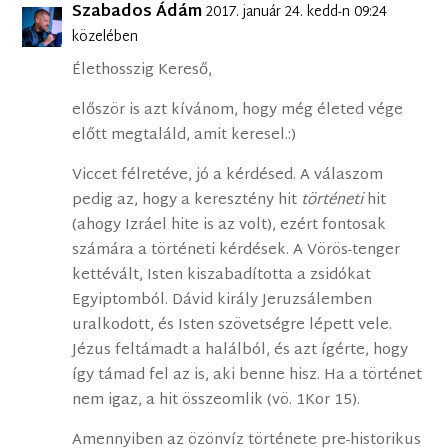
Szabados Ádám
2017. január 24. kedd-n 09:24
közelében
Élethosszig Kereső,
először is azt kívánom, hogy még életed vége
előtt megtaláld, amit keresel.:)
Viccet félretéve, jó a kérdésed. A válaszom
pedig az, hogy a keresztény hit
történeti
hit
(ahogy Izráel hite is az volt), ezért fontosak
számára a történeti kérdések. A Vörös-tenger
kettévált, Isten kiszabadította a zsidókat
Egyiptomból. Dávid király Jeruzsálemben
uralkodott, és Isten szövetségre lépett vele.
Jézus feltámadt a halálból, és azt ígérte, hogy
így támad fel az is, aki benne hisz. Ha a történet
nem igaz, a hit összeomlik (vö. 1Kor 15).
Amennyiben az özönvíz története pre-historikus