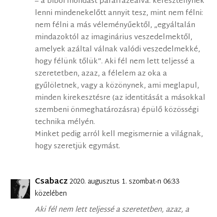
– a bibói mondást parafrazeálva: kereszténynek
lenni mindenekelőtt annyit tesz, mint nem félni:
nem félni a más véleményűektől, „egyáltalán
mindazoktól az imaginárius veszedelmektől,
amelyek azáltal válnak valódi veszedelmekké,
hogy félünk tőlük”. Aki fél nem lett teljessé a
szeretetben, azaz, a félelem az oka a
gyűlöletnek, vagy a közönynek, ami meglapul,
minden kirekesztésre (az identitását a másokkal
szembeni önmeghatározásra) épülő közösségi
technika mélyén.
Minket pedig arról kell megismernie a világnak,
hogy szeretjük egymást.
Csabacz
2020. augusztus 1. szombat-n 06:33
közelében
Aki fél nem lett teljessé a szeretetben, azaz, a