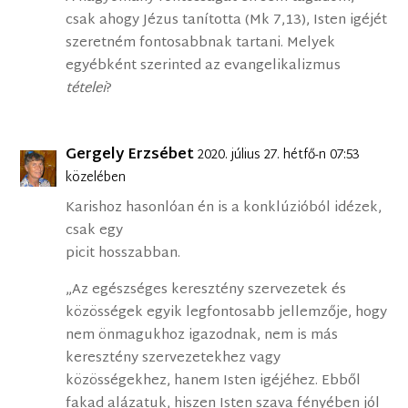
csak ahogy Jézus tanította (Mk 7,13), Isten igéjét
szeretném fontosabbnak tartani. Melyek
egyébként szerinted az evangelikalizmus
tételei
?
Gergely Erzsébet
2020. július 27. hétfő-n 07:53
közelében
Karishoz hasonlóan én is a konklúzióból idézek,
csak egy
picit hosszabban.
„Az egészséges keresztény szervezetek és
közösségek egyik legfontosabb jellemzője, hogy
nem önmagukhoz igazodnak, nem is más
keresztény szervezetekhez vagy
közösségekhez, hanem Isten igéjéhez. Ebből
fakad alázatuk, hiszen Isten szava fényében jól