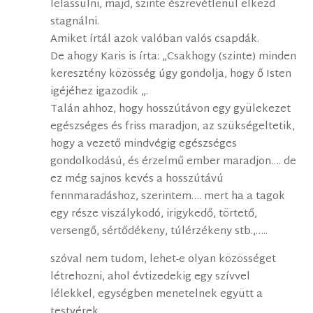
lelassulni, majd, szinte észrevétlenül elkezd
stagnálni.
Amiket írtál azok valóban valós csapdák.
De ahogy Karis is írta: „Csakhogy (szinte) minden
keresztény közösség úgy gondolja, hogy ő Isten
igéjéhez igazodik „.
Talán ahhoz, hogy hosszútávon egy gyülekezet
egészséges és friss maradjon, az szükségeltetik,
hogy a vezető mindvégig egészséges
gondolkodású, és érzelmű ember maradjon…. de
ez még sajnos kevés a hosszútávú
fennmaradáshoz, szerintem…. mert ha a tagok
egy része viszálykodó, irigykedő, törtető,
versengő, sértődékeny, túlérzékeny stb.,…..
szóval nem tudom, lehet-e olyan közösséget
létrehozni, ahol évtizedekig egy szívvel
lélekkel, egységben menetelnek együtt a
testvérek ….,