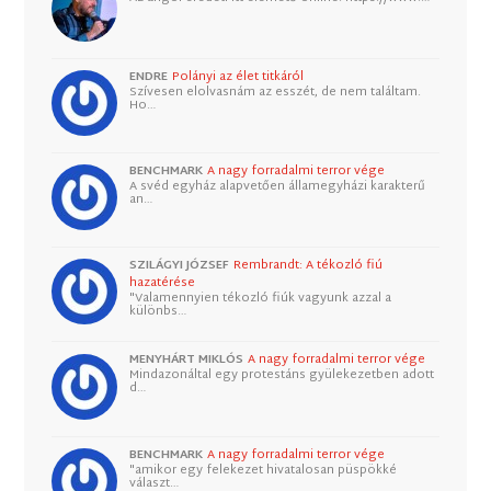
ENDRE
Polányi az élet titkáról
Szívesen elolvasnám az esszét, de nem találtam.
Ho…
BENCHMARK
A nagy forradalmi terror vége
A svéd egyház alapvetően államegyházi karakterű
an…
SZILÁGYI JÓZSEF
Rembrandt: A tékozló fiú
hazatérése
"Valamennyien tékozló fiúk vagyunk azzal a
különbs…
MENYHÁRT MIKLÓS
A nagy forradalmi terror vége
Mindazonáltal egy protestáns gyülekezetben adott
d…
BENCHMARK
A nagy forradalmi terror vége
"amikor egy felekezet hivatalosan püspökké
választ…