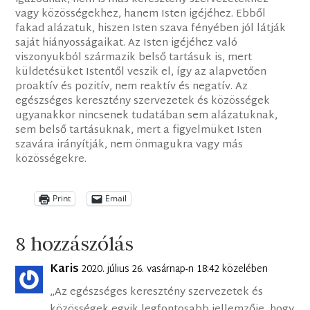
vagy közösségekhez, hanem Isten igéjéhez. Ebből
fakad alázatuk, hiszen Isten szava fényében jól látják
saját hiányosságaikat. Az Isten igéjéhez való
viszonyukból származik belső tartásuk is, mert
küldetésüket Istentől veszik el, így az alapvetően
proaktív és pozitív, nem reaktív és negatív. Az
egészséges keresztény szervezetek és közösségek
ugyanakkor nincsenek tudatában sem alázatuknak,
sem belső tartásuknak, mert a figyelmüket Isten
szavára irányítják, nem önmagukra vagy más
közösségekre.
Print
Email
8 hozzászólás
Karis
2020. július 26. vasárnap-n 18:42 közelében
„Az egészséges keresztény szervezetek és
közösségek egyik legfontosabb jellemzője, hogy