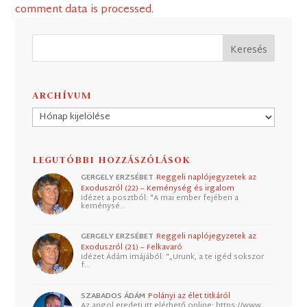
comment data is processed
.
ARCHÍVUM
Archívum
LEGUTÓBBI HOZZÁSZÓLÁSOK
GERGELY ERZSÉBET
Reggeli naplójegyzetek az
Exoduszról (22) – Keménység és irgalom
Idézet a posztból: "A mai ember fejében a
keménysé…
GERGELY ERZSÉBET
Reggeli naplójegyzetek az
Exoduszról (21) – Felkavaró
Idézet Ádám imájából: "„Urunk, a te igéd sokszor
f…
SZABADOS ÁDÁM
Polányi az élet titkáról
Az angol eredeti itt elérhető online: https://www.…