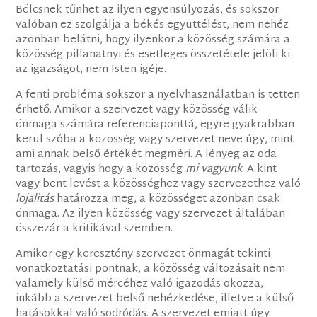
Bölcsnek tűnhet az ilyen egyensúlyozás, és sokszor
valóban ez szolgálja a békés együttélést, nem nehéz
azonban belátni, hogy ilyenkor a közösség számára a
közösség pillanatnyi és esetleges összetétele jelöli ki
az igazságot, nem Isten igéje.
A fenti probléma sokszor a nyelvhasználatban is tetten
érhető. Amikor a szervezet vagy közösség válik
önmaga számára referenciaponttá, egyre gyakrabban
kerül szóba a közösség vagy szervezet neve úgy, mint
ami annak belső értékét megméri. A lényeg az oda
tartozás, vagyis hogy a közösség
mi vagyunk
. A kint
vagy bent levést a közösséghez vagy szervezethez való
lojalitás
határozza meg, a közösséget azonban csak
önmaga. Az ilyen közösség vagy szervezet általában
összezár a kritikával szemben.
Amikor egy keresztény szervezet önmagát tekinti
vonatkoztatási pontnak, a közösség változásait nem
valamely külső mércéhez való igazodás okozza,
inkább a szervezet belső nehézkedése, illetve a külső
hatásokkal való sodródás. A szervezet emiatt úgy