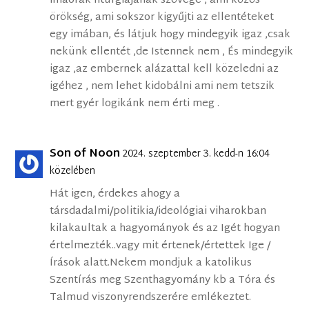
imaórák liturgiájának szövege , ami közös
örökség, ami sokszor kigyűjti az ellentéteket
egy imában, és látjuk hogy mindegyik igaz ,csak
nekünk ellentét ,de Istennek nem , És mindegyik
igaz ,az embernek alázattal kell közeledni az
igéhez , nem lehet kidobálni ami nem tetszik
mert gyér logikánk nem érti meg .
Son of Noon
2024. szeptember 3. kedd-n 16:04
közelében
Hát igen, érdekes ahogy a
társdadalmi/politikia/ideológiai viharokban
kilakaultak a hagyományok és az Igét hogyan
értelmezték..vagy mit értenek/értettek Ige /
Írások alatt.Nekem mondjuk a katolikus
Szentírás meg Szenthagyomány kb a Tóra és
Talmud viszonyrendszerére emlékeztet.