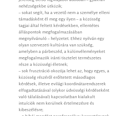
jelenség belső logikájából adódóan – gyakran
nehézségekbe ütközik;
– sokat segít, ha a vezető nem a személye elleni
támadásként él meg egy ilyen – a közösség
tagjai által feltett kérdésekben, ellentétes
álláspontok megfogalmazásában
megnyilvánuló – helyzetet. Ehhez nyilván egy
olyan szervezeti kultúrára van szükség,
amelyben a párbeszéd, a különvéleményeket
megfogalmazók iránti tisztelet természetes
része a közösségi életnek;
– sok frusztráció okozója lehet az, hogy egyes, a
közösség részéről erőltetett másodlagos
kérdések, illetve evilági koordinátarendszerek
elfogadtatásával (olykor üdvösségi kérdéseként
való tálalásával) kapcsolatban kialakult
intuíciók nem kerülnek értelmezésre és
kibeszélésre;