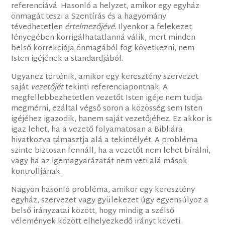
referenciává. Hasonló a helyzet, amikor egy egyház
önmagát teszi a Szentírás és a hagyomány
tévedhetetlen
értelmezőjévé
. Ilyenkor a felekezet
lényegében korrigálhatatlanná válik, mert minden
belső korrekciója önmagából fog következni, nem
Isten igéjének a standardjából.
Ugyanez történik, amikor egy keresztény szervezet
saját
vezetőjét
tekinti referenciapontnak. A
megfellebbezhetetlen vezetőt Isten igéje nem tudja
megmérni, ezáltal végső soron a közösség sem Isten
igéjéhez igazodik, hanem saját vezetőjéhez. Ez akkor is
igaz lehet, ha a vezető folyamatosan a Bibliára
hivatkozva támasztja alá a tekintélyét. A probléma
szinte biztosan fennáll, ha a vezetőt nem lehet bírálni,
vagy ha az igemagyarázatát nem veti alá mások
kontrolljának.
Nagyon hasonló probléma, amikor egy keresztény
egyház, szervezet vagy gyülekezet úgy egyensúlyoz a
belső irányzatai között, hogy mindig a szélső
vélemények között elhelyezkedő irányt követi.