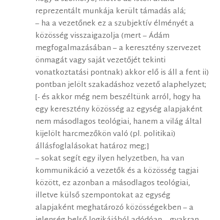
reprezentált munkája került támadás alá;
– ha a vezetőnek ez a szubjektív élményét a
közösség visszaigazolja (mert – Ádám
megfogalmazásában – a keresztény szervezet
önmagát vagy saját vezetőjét tekinti
vonatkoztatási pontnak) akkor elő is áll a fent ii)
pontban jelölt szakadáshoz vezető alaphelyzet;
[- és akkor még nem beszéltünk arról, hogy ha
egy keresztény közösség az egység alapjaként
nem másodlagos teológiai, hanem a világ által
kijelölt harcmezőkön való (pl. politikai)
állásfoglalásokat határoz meg;]
– sokat segít egy ilyen helyzetben, ha van
kommunikáció a vezetők és a közösség tagjai
között, ez azonban a másodlagos teológiai,
illetve külső szempontokat az egység
alapjaként meghatározó közösségekben – a