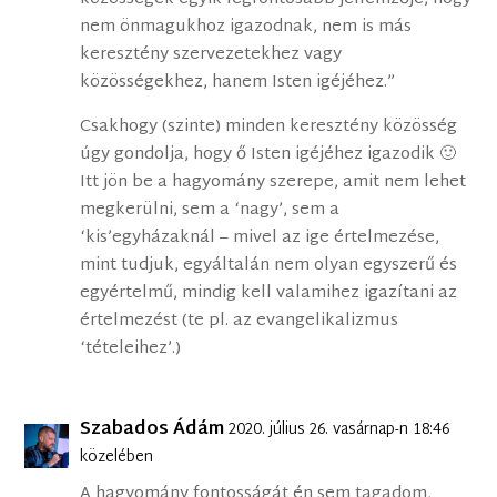
nem önmagukhoz igazodnak, nem is más
keresztény szervezetekhez vagy
közösségekhez, hanem Isten igéjéhez.”
Csakhogy (szinte) minden keresztény közösség
úgy gondolja, hogy ő Isten igéjéhez igazodik 🙂
Itt jön be a hagyomány szerepe, amit nem lehet
megkerülni, sem a ‘nagy’, sem a
‘kis’egyházaknál – mivel az ige értelmezése,
mint tudjuk, egyáltalán nem olyan egyszerű és
egyértelmű, mindig kell valamihez igazítani az
értelmezést (te pl. az evangelikalizmus
‘tételeihez’.)
Szabados Ádám
2020. július 26. vasárnap-n 18:46
közelében
A hagyomány fontosságát én sem tagadom,