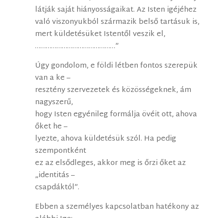
látják saját hiányosságaikat. Az Isten igéjéhez
való viszonyukból származik belső tartásuk is,
mert küldetésüket Istentől veszik el,
………………………………………”
Úgy gondolom, e földi létben fontos szerepük
van a ke –
resztény szervezetek és közösségeknek, ám
nagyszerű,
hogy Isten egyénileg formálja övéit ott, ahova
őket he –
lyezte, ahova küldetésük szól. Ha pedig
szempontként
ez az elsődleges, akkor meg is őrzi őket az
„identitás –
csapdáktól”.
Ebben a személyes kapcsolatban hatékony az