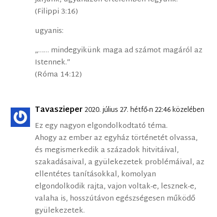
(Filippi 3:16)
ugyanis:
„…… mindegyikünk maga ad számot magáról az
Istennek.”
(Róma 14:12)
Tavaszieper
2020. július 27. hétfő-n 22:46 közelében
Ez egy nagyon elgondolkodtató téma.
Ahogy az ember az egyház történetét olvassa,
és megismerkedik a századok hitvitáival,
szakadásaival, a gyülekezetek problémáival, az
ellentétes tanításokkal, komolyan
elgondolkodik rajta, vajon voltak-e, lesznek-e,
valaha is, hosszútávon egészségesen működő
gyülekezetek.