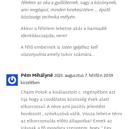
félelem az oka a gyűlöletnek, vagy a közönynek,
ami meglapul, minden kirekesztésre … épülő
közösségi technika mélyén.
Akkor a félelem lehetne akár a harmadik
identitáscsapda, nem?
A félő embernek is
Isten Igéjéhez kell
viszonyulnia
amely tükör számára…
Pém Mihályné
2023. augusztus 7. hétfő-n 20:59
közelében
Chaim Potok a kiválasztott c. regényében azt
írja hogy a csodálatos közösség évek alatt
elkorcsosul. A neve ami pozitív jelentést
hordozott , szitokszóvá válik. Vissza lehet-e térni
az elkorcsosulás előtti állapotba? Ennek az
írásnak a fő mondata szerintem, hogy ” Egy