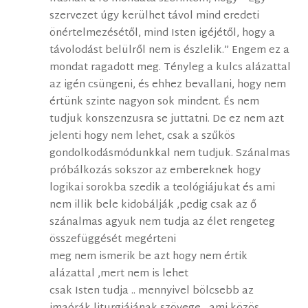
szervezet úgy kerülhet távol mind eredeti
önértelmezésétől, mind Isten igéjétől, hogy a
távolodást belülről nem is észlelik.” Engem ez a
mondat ragadott meg. Tényleg a kulcs alázattal
az igén csüngeni, és ehhez bevallani, hogy nem
értünk szinte nagyon sok mindent. És nem
tudjuk konszenzusra se juttatni. De ez nem azt
jelenti hogy nem lehet, csak a szűkös
gondolkodásmódunkkal nem tudjuk. Szánalmas
próbálkozás sokszor az embereknek hogy
logikai sorokba szedik a teológiájukat és ami
nem illik bele kidobálják ,pedig csak az ő
szánalmas agyuk nem tudja az élet rengeteg
összefüggését megérteni
meg nem ismerik be azt hogy nem értik
alázattal ,mert nem is lehet
csak Isten tudja .. mennyivel bölcsebb az