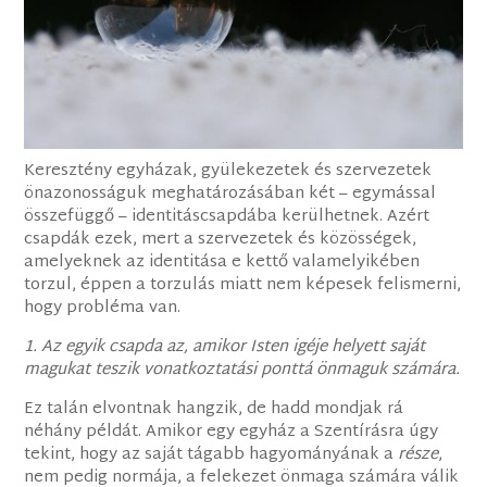
Keresztény egyházak, gyülekezetek és szervezetek
önazonosságuk meghatározásában két – egymással
összefüggő – identitáscsapdába kerülhetnek. Azért
csapdák ezek, mert a szervezetek és közösségek,
amelyeknek az identitása e kettő valamelyikében
torzul, éppen a torzulás miatt nem képesek felismerni,
hogy probléma van.
1. Az egyik csapda az, amikor Isten igéje helyett saját
magukat teszik vonatkoztatási ponttá önmaguk számára.
Ez talán elvontnak hangzik, de hadd mondjak rá
néhány példát. Amikor egy egyház a Szentírásra úgy
tekint, hogy az saját tágabb hagyományának a
része
,
nem pedig normája, a felekezet önmaga számára válik