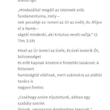
alábbi Ige:
„Mindazáltal megáll az Istennek erős
fundamentuma, mely –
nek pecsétje ez: Ismeri az Úr az övéit, és: Álljon
el a hamis –
ságtól mindenki, aki Krisztus nevét vallja.” (2
Tim. 2:19)
Mivel az Úr ismeri az övéit, és övéi ismerik Őt,
bölcsességet
és erőt kapnak követni e föntebbi tanácsot. A
felismert
hamisságtól elállnak, mert számukra az alábbi
tanács is
nagyon fontos:
„Csakhogy amire eljutottunk, abban egy
szabály szerint
járjunk, ugyanazon értelemben legyünk.”