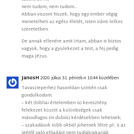
nem tudom, nem tudom…
Abban viszont hiszek, hogy egy ember végig
menetelheti az egész életét, Isten iránti lelkes
szeretetben.
De annak ellenére amit írtam, abban is biztos
vagyok, hogy a gyülekezet a test, a fej pedig
maga Jézus.
JanosH
2020. július 31. péntek-n 10:44 közelében
Tavaszieperhez hasonlóan szintén csak
gondolkodom:
– két (bibliai értelemben is) keresztény
felekezet között a különbségek csak
másodlagos (in dubiis) kérdésekben lehetnek;
– szakadások több okból jöhetnek létre pl.: i) az
Igétől való elhajlást nem tudják/akarják