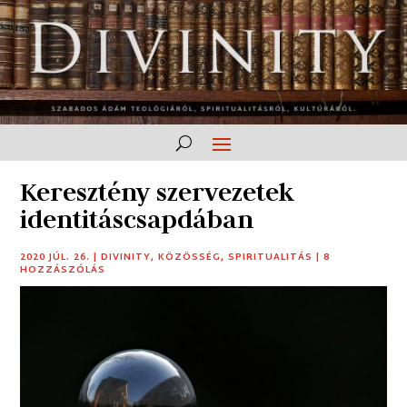
Keresztény szervezetek
identitáscsapdában
2020 JÚL. 26.
|
DIVINITY
,
KÖZÖSSÉG
,
SPIRITUALITÁS
|
8
HOZZÁSZÓLÁS