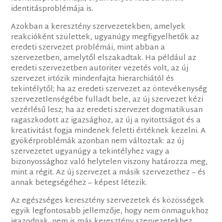
identitásproblémája is.
Azokban a keresztény szervezetekben, amelyek
reakcióként születtek, ugyanúgy megfigyelhetők az
eredeti szervezet problémái, mint abban a
szervezetben, amelytől elszakadtak. Ha például az
eredeti szervezetben autoriter vezetés volt, az új
szervezet irtózik mindenfajta hierarchiától és
tekintélytől; ha az eredeti szervezet az öntevékenység
szervezetlenségébe fulladt bele, az új szervezet kézi
vezérlésű lesz; ha az eredeti szervezet dogmatikusan
ragaszkodott az igazsághoz, az új a nyitottságot és a
kreativitást fogja mindenek feletti értéknek kezelni. A
gyökérproblémák azonban nem változtak: az új
szervezetet ugyanúgy a tekintélyhez vagy a
bizonyossághoz való helytelen viszony határozza meg,
mint a régit. Az új szervezet a másik szervezethez – és
annak betegségéhez – képest létezik.
Az egészséges keresztény szervezetek és közösségek
egyik legfontosabb jellemzője, hogy nem önmagukhoz
igazodnak, nem is más keresztény szervezetekhez