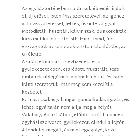
Az egyháztörténelem során sok ébredés indult
el, új erővel, Isten friss szeretetével, az Igéhez
való visszatéréssel, lelkes, őszinte vággyal.
Metodisták, husziták, kálvinisták, pünkösdisták,
karizmatikusok…. stb. stb. Mind, mind, újra
visszavitték az embereket Isten jelenlétébe, az
Új életre.
Azután elmúlnak az évtizedek, és a
gyülekezetekben, csalódott, frusztrált, testi
emberek üldögélnek, akiknek a hitük és Isten
iránti szeretetük, már meg sem közelíti a
kezdetet.
Ez most csak egy hangos gondolkodás igazán, és
lehet, egyáltalán nem állja meg a helyét.
Valahogy én azt látom, előbb – utóbb minden
egyházi szervezet, gyülekezet, elindul a lejtőn.
A lendület megáll, és mint egy golyó, kezd