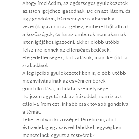
Ahogy írod Ádám, az egészséges gyülekezetek
az Isten igéjéhez igazodnak. De én azt látom, és
úgy gondolom, bármennyire is akarnak a
vezetők igazodni az igéhez, emberekből állnak
a közösségek, és ha az emberek nem akarnak
Isten igéjéhez igazodni, akkor előbb utóbb
felszínre jönnek az ellenségeskedések,
elégedetlenségek, kritizálások, majd később a
szakadások.
A leg igeibb gyülekezetekben is, előbb utóbb
megnyilvánulnak az egyéni emberek
gondolkodása, indulata, személyisége.
Teljesen egyetértek az írásoddal, nem is azt
cáfolva írom ezt, inkább csak tovább gondolva
a témát.
Lehet-e olyan közösséget létrehozni, ahol
évtizedekig egy szívvel lélekkel, egységben
menetelnek együtt a testvérek?