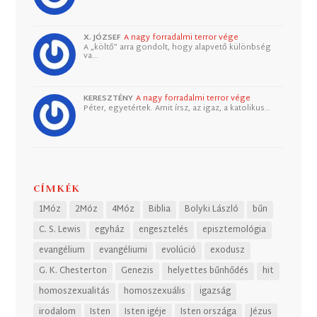
X. JÓZSEF
A nagy forradalmi terror vége
A „költő” arra gondolt, hogy alapvető különbség
va…
KERESZTÉNY
A nagy forradalmi terror vége
Péter, egyetértek. Amit írsz, az igaz, a katolikus…
CÍMKÉK
1Móz
2Móz
4Móz
Biblia
Bolyki László
bűn
C. S. Lewis
egyház
engesztelés
episztemológia
evangélium
evangéliumi
evolúció
exodusz
G. K. Chesterton
Genezis
helyettes bűnhődés
hit
homoszexualitás
homoszexuális
igazság
irodalom
Isten
Isten igéje
Isten országa
Jézus