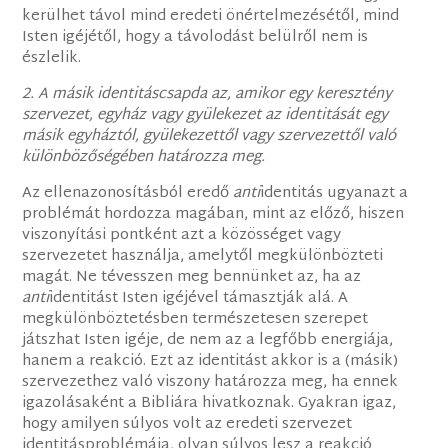
kerülhet távol mind eredeti önértelmezésétől, mind
Isten igéjétől, hogy a távolodást belülről nem is
észlelik.
2. A másik identitáscsapda az, amikor egy keresztény
szervezet, egyház vagy gyülekezet az identitását egy
másik egyháztól, gyülekezettől vagy szervezettől való
különbözőségében határozza meg.
Az ellenazonosításból eredő
anti
identitás ugyanazt a
problémát hordozza magában, mint az előző, hiszen
viszonyítási pontként azt a közösséget vagy
szervezetet használja, amelytől megkülönbözteti
magát. Ne tévesszen meg bennünket az, ha az
anti
identitást Isten igéjével támasztják alá. A
megkülönböztetésben természetesen szerepet
játszhat Isten igéje, de nem az a legfőbb energiája,
hanem a reakció. Ezt az identitást akkor is a (másik)
szervezethez való viszony határozza meg, ha ennek
igazolásaként a Bibliára hivatkoznak. Gyakran igaz,
hogy amilyen súlyos volt az eredeti szervezet
identitásproblémája, olyan súlyos lesz a reakció