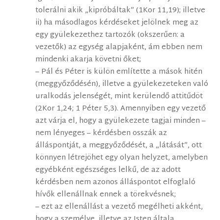
tolerálni akik „kipróbáltak” (1Kor 11,19); illetve
ii) ha másodlagos kérdéseket jelölnek meg az
egy gyülekezethez tartozók (okszerűen: a
vezetők) az egység alapjaként, ám ebben nem
mindenki akarja követni őket;
– Pál és Péter is külön említette a mások hitén
(meggyőződésén), illetve a gyülekezeteken való
uralkodás jelenségét, mint kerülendő attitűdöt
(2Kor 1,24; 1 Péter 5,3). Amennyiben egy vezető
azt várja el, hogy a gyülekezete tagjai minden –
nem lényeges – kérdésben osszák az
álláspontját, a meggyőződését, a „látását”, ott
könnyen létrejöhet egy olyan helyzet, amelyben
egyébként egészséges lelkű, de az adott
kérdésben nem azonos álláspontot elfoglaló
hívők ellenállnak ennek a törekvésnek;
– ezt az ellenállást a vezető megélheti akként,
hogy a személye, illetve az Isten általa