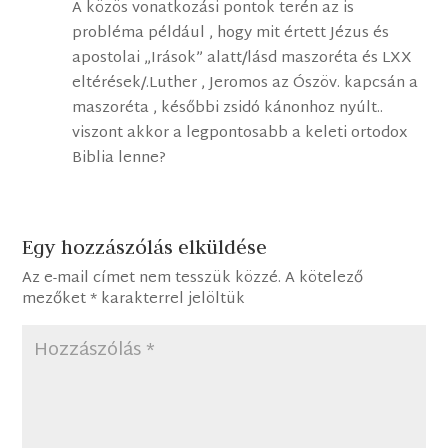
A közös vonatkozási pontok terén az is
probléma például , hogy mit értett Jézus és
apostolai „Irások” alatt/lásd maszoréta és LXX
eltérések/.Luther , Jeromos az Ószöv. kapcsán a
maszoréta , későbbi zsidó kánonhoz nyúlt..
viszont akkor a legpontosabb a keleti ortodox
Biblia lenne?
Egy hozzászólás elküldése
Az e-mail címet nem tesszük közzé.
A kötelező
mezőket
*
karakterrel jelöltük