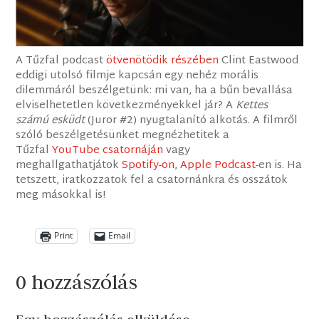
A Tűzfal podcast
ötvenötödik részében
Clint Eastwood
eddigi utolsó filmje kapcsán egy nehéz morális
dilemmáról beszélgetünk: mi van, ha a bűn bevallása
elviselhetetlen következményekkel jár? A
Kettes
számú esküdt
(Juror #2) nyugtalanító alkotás. A filmről
szóló beszélgetésünket megnézhetitek a
Tűzfal
YouTube csatornáján
vagy
meghallgathatjátok
Spotify-on
,
Apple Podcast
-en is. Ha
tetszett, iratkozzatok fel a csatornánkra és osszátok
meg másokkal is!
Print
Email
0 hozzászólás