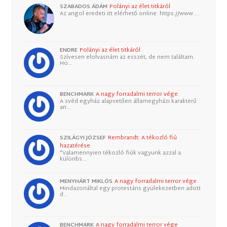
SZABADOS ÁDÁM
Polányi az élet titkáról
Az angol eredeti itt elérhető online: https://www.…
ENDRE
Polányi az élet titkáról
Szívesen elolvasnám az esszét, de nem találtam.
Ho…
BENCHMARK
A nagy forradalmi terror vége
A svéd egyház alapvetően államegyházi karakterű
an…
SZILÁGYI JÓZSEF
Rembrandt: A tékozló fiú
hazatérése
"Valamennyien tékozló fiúk vagyunk azzal a
különbs…
MENYHÁRT MIKLÓS
A nagy forradalmi terror vége
Mindazonáltal egy protestáns gyülekezetben adott
d…
BENCHMARK
A nagy forradalmi terror vége