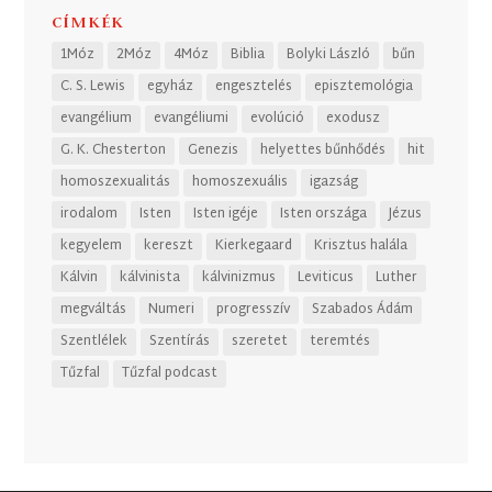
CÍMKÉK
1Móz
2Móz
4Móz
Biblia
Bolyki László
bűn
C. S. Lewis
egyház
engesztelés
episztemológia
evangélium
evangéliumi
evolúció
exodusz
G. K. Chesterton
Genezis
helyettes bűnhődés
hit
homoszexualitás
homoszexuális
igazság
irodalom
Isten
Isten igéje
Isten országa
Jézus
kegyelem
kereszt
Kierkegaard
Krisztus halála
Kálvin
kálvinista
kálvinizmus
Leviticus
Luther
megváltás
Numeri
progresszív
Szabados Ádám
Szentlélek
Szentírás
szeretet
teremtés
Tűzfal
Tűzfal podcast