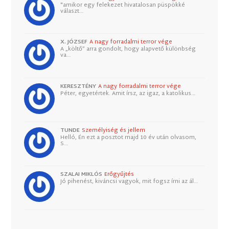
"amikor egy felekezet hivatalosan püspökké
választ…
X. JÓZSEF
A nagy forradalmi terror vége
A „költő” arra gondolt, hogy alapvető különbség
va…
KERESZTÉNY
A nagy forradalmi terror vége
Péter, egyetértek. Amit írsz, az igaz, a katolikus…
TUNDE
Személyiség és jellem
Helló, Én ezt a posztot majd 10 év után olvasom,
S…
SZALAI MIKLÓS
Erőgyűjtés
Jó pihenést, kiváncsi vagyok, mit fogsz írni az ál…