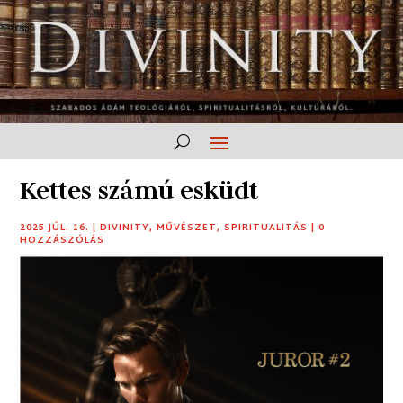
Kettes számú esküdt
2025 JÚL. 16.
|
DIVINITY
,
MŰVÉSZET
,
SPIRITUALITÁS
|
0
HOZZÁSZÓLÁS