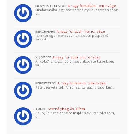
MENYHÁRT MIKLÓS
A nagy forradalmi terror vége
Mindazonáltal egy protestáns gyülekezetben adott
d…
BENCHMARK
A nagy forradalmi terror vége
"amikor egy felekezet hivatalosan püspökké
választ…
X. JÓZSEF
A nagy forradalmi terror vége
A „költő” arra gondolt, hogy alapvető különbség
va…
KERESZTÉNY
A nagy forradalmi terror vége
Péter, egyetértek. Amit írsz, az igaz, a katolikus…
TUNDE
Személyiség és jellem
Helló, Én ezt a posztot majd 10 év után olvasom,
S…