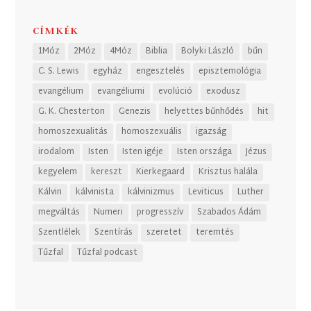
CÍMKÉK
1Móz
2Móz
4Móz
Biblia
Bolyki László
bűn
C. S. Lewis
egyház
engesztelés
episztemológia
evangélium
evangéliumi
evolúció
exodusz
G. K. Chesterton
Genezis
helyettes bűnhődés
hit
homoszexualitás
homoszexuális
igazság
irodalom
Isten
Isten igéje
Isten országa
Jézus
kegyelem
kereszt
Kierkegaard
Krisztus halála
Kálvin
kálvinista
kálvinizmus
Leviticus
Luther
megváltás
Numeri
progresszív
Szabados Ádám
Szentlélek
Szentírás
szeretet
teremtés
Tűzfal
Tűzfal podcast