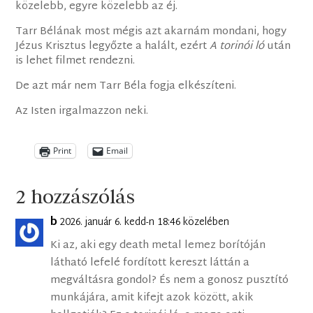
közelebb, egyre közelebb az éj.
Tarr Bélának most mégis azt akarnám mondani, hogy
Jézus Krisztus legyőzte a halált, ezért
A torinói ló
után
is lehet filmet rendezni.
De azt már nem Tarr Béla fogja elkészíteni.
Az Isten irgalmazzon neki.
Print
Email
2 hozzászólás
b
2026. január 6. kedd-n 18:46 közelében
Ki az, aki egy death metal lemez borítóján
látható lefelé fordított kereszt láttán a
megváltásra gondol? És nem a gonosz pusztító
munkájára, amit kifejt azok között, akik