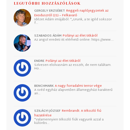
LEGUTÓBBI HOZZÁSZÓLÁSOK
GERGELY ERZSÉBET
Reggeli naplójegyzetek az
Exoduszról (21) – Felkavaró
Idézet Ádám imájából: "„Urunk, a te igéd sokszor
f…
SZABADOS ÁDÁM
Polányi az élet titkáról
Az angol eredeti itt elérhető online: https://www.…
ENDRE
Polányi az élet titkáról
Szívesen elolvasnám az esszét, de nem találtam.
Ho…
BENCHMARK
A nagy forradalmi terror vége
A svéd egyház alapvetően államegyházi karakterű
an…
SZILÁGYI JÓZSEF
Rembrandt: A tékozló fiú
hazatérése
"Valamennyien tékozló fiúk vagyunk azzal a
különbs…