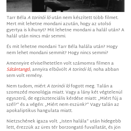
Tarr Béla
A torinói ló
után nem készített több filmet.
Mert mit lehetne mondani azután, hogy az utolsó
gyertya is kihunyt? Mit lehetne mondani a halál után? A
halál után nincs már semmi.
És mit lehetne mondani Tarr Béla halála után? Hogy
nem lehet mondani semmit? Hogy nincs semmi?
Amennyire elviselhetetlen volt számomra filmen a
Sátántangó
, annyira elbűvölt
A torinói ló
, noha abban
sem volt remény.
Nem tudom, miért
A torinói ló
fogott meg. Talán a
szomszéd monológja miatt. Vagy a lány két végtelenül
egyszerű, de egzisztenciális kérdése miatt: „Miért fúj a
szél?” és a végén: „Miért nem eszünk?” Vagy talán az
apokaliptikus hangulata miatt.
Nietzschének igaza volt. „Isten halála” után hidegebb
lett, érezzük az üres tér borzongató fuvallatát, és jön