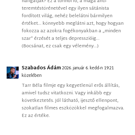
hallgatják? Ez a torinói ló, a maga anti-
teremtéstörénetével egy ilyen sátánista
fordított világ, nehéz belelátni bármilyen
értéket… könnyebb meglátni azt, hogy hogyan
fokozza az azokra fogékonyakban a „minden
szar” érzését a teljes depresszióig…
(Bocsánat, ez csak egy vélemény…)
Szabados Ádám
2026. január 6. kedd-n 19:21
közelében
Tarr Béla filmje egy kegyetlenül erős állítás,
amivel tudsz vitatkozni. Vagy inkább egy
következtetés. Jól látható, ijesztő ellenpont,
szokatlan filmes eszközökkel megfogalmazva.
Ez az értéke.