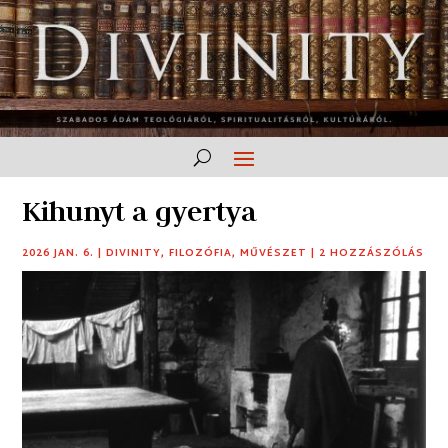
Kihunyt a gyertya
2026 JAN. 6.
|
DIVINITY
,
FILOZÓFIA
,
MŰVÉSZET
|
2 HOZZÁSZÓLÁS