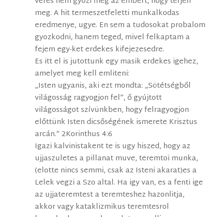
veres nem gyozi meg az embert, hogy terjen
meg. A hit termeszetfeletti munkalkodas
eredmenye, ugye. En sem a tudosokat probalom
gyozkodni, hanem teged, mivel felkaptam a
fejem egy-ket erdekes kifejezesedre.
Es itt el is jutottunk egy masik erdekes igehez,
amelyet meg kell emliteni:
„Isten ugyanis, aki ezt mondta: „Sötétségből
világosság ragyogjon fel”, ő gyújtott
világosságot szívünkben, hogy felragyogjon
előttünk Isten dicsőségének ismerete Krisztus
arcán.” 2Korinthus 4:6
Igazi kalvinistakent te is ugy hiszed, hogy az
ujjaszuletes a pillanat muve, teremtoi munka,
(elotte nincs semmi, csak az Isteni akarat)es a
Lelek vegzi a Szo altal. Ha igy van, es a fenti ige
az ujjateremtest a teremteshez hazonlitja,
akkor vagy kataklizmikus teremtesrol