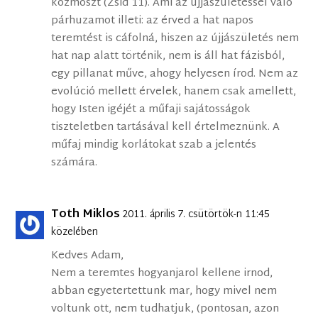
kozmoszt (Zsid 11). Ami az újjászületéssel való
párhuzamot illeti: az érved a hat napos
teremtést is cáfolná, hiszen az újjászületés nem
hat nap alatt történik, nem is áll hat fázisból,
egy pillanat műve, ahogy helyesen írod. Nem az
evolúció mellett érvelek, hanem csak amellett,
hogy Isten igéjét a műfaji sajátosságok
tiszteletben tartásával kell értelmeznünk. A
műfaj mindig korlátokat szab a jelentés
számára.
Toth Miklos
2011. április 7. csütörtök-n 11:45
közelében
Kedves Adam,
Nem a teremtes hogyanjarol kellene irnod,
abban egyetertettunk mar, hogy mivel nem
voltunk ott, nem tudhatjuk, (pontosan, azon