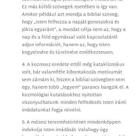
Ez más költői szövegek esetében is így van.
Amikor például azt mondja a bibliai szöveg,
hogy „Isten felhozza a napját gonoszokra és
jókra egyaránt”, a mondat célja nem az, hogy a
nap és a föld egymással való kapcsolatáról
adjon információt, hanem az, hogy Isten
kegyelmére és türelmére emlékeztessen.
4. A kozmosz eredete ettől még kataklizmikus
volt, bár valamiféle kibontakozás motívumát
sem zárnám ki, hiszen a bibliai szövegben sem
egy, hanem több „legyen!” parancs hangzik el. A
kozmológiai kutatásokhoz nyitottan
viszonyulhatunk: minden felfedezés Isten iránti
imádatunkat fogja növelni.
5. A mózesi teremtéstörténet mindenképpen
indokolja Isten imádását. Valahogy úgy