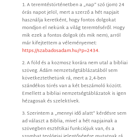
1. A teremtéstörténetben a „nap” szó (jom) 24
órás napot jelöl, mert a szerző a hét napjait
használja keretként, hogy fontos dolgokat
mondjon el nekünk a világ teremtéséről. Hogy
mik ezek a fontos dolgok (és mik nem), arról
már kifejtettem a véleményemet:
https://szabadosadam.hu/?p=2434
.
2. A föld és a kozmosz korára nem utal a bibliai
szöveg. Ádám nemzetségtáblázatából sem
következtethetünk rá, mert a 2,4-ben
szándékos törés van a két beszámoló között.
Emellett a bibliai nemzetségtáblázatok is igen
hézagosak és szelektívek.
3. Szerintem a „mennyi idő alatt” kérdésre sem
ad választ a Biblia, mivel a hét napjainak a
szövegben esztétikai funkciójuk van, és a
szombat teológiai jelentőségére mutatnak rá.