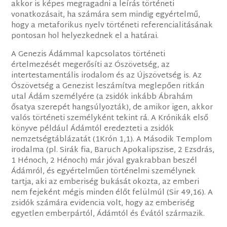
akkor is képes megragadni a leírás történeti
vonatkozásait, ha számára sem mindig egyértelmű,
hogy a metaforikus nyelv történeti referencialitásának
pontosan hol helyezkednek el a határai.
A Genezis Ádámmal kapcsolatos történeti
értelmezését megerősíti az Ószövetség, az
intertestamentális irodalom és az Újszövetség is. Az
Ószövetség a Genezist leszámítva meglepően ritkán
utal Ádám személyére (a zsidók inkább Ábrahám
ősatya szerepét hangsúlyozták), de amikor igen, akkor
valós történeti személyként tekint rá. A Krónikák első
könyve például Ádámtól eredezteti a zsidók
nemzetségtáblázatát (1Krón 1,1). A Második Templom
irodalma (pl. Sirák fia, Baruch Apokalipszise, 2 Ezsdrás,
1 Hénoch, 2 Hénoch) már jóval gyakrabban beszél
Ádámról, és egyértelműen történelmi személynek
tartja, aki az emberiség bukását okozta, az emberi
nem fejeként mégis minden élőt felülmúl (Sir 49,16). A
zsidók számára evidencia volt, hogy az emberiség
egyetlen emberpártól, Ádámtól és Évától származik.