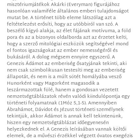
misztériumjátékok Akárki (Everyman) figurájához
hasonlóan valamiféle általános emberi tulajdonságot
mutat be. A történet több eleme látszólag azt a
feltételezést erősíti, hogy az utóbbiról van szó. A
beszélő kígyó alakja, az élet fájának motívuma, a föld
pora és az a bizonyos oldalborda azt az érzetet kelti,
hogy a szerző mitológiai eszközök segítségével mond
el fontos igazságokat az ember nemességéről és
bukásáról. A dolog mégsem ennyire egyszerű. A
Genezis Ádámot az emberiség ősatyjának tekinti, aki
nem csak szimbolikusan testesíti meg az emberiség
állapotát, és nem is a múlt sötét homályába vesző
Hunorként vagy Magorként magasodik a
leszármazottak fölé, hanem a gondosan vezetett
nemzetségtáblázatok révén valódi kiindulópontja egy
történeti folyamatnak (1Móz 5,1-5). Amennyiben
Ábrahámot, Dávidot és Jézust történeti személynek
tekintjük, akkor Ádámot is annak kell tekintenünk,
hiszen egy nemzetségtáblázat időegyenesén
helyezkednek el. A Genezis leírásában vannak költői
elemek, de a művészi érzékkel végzett óvatos exegézis