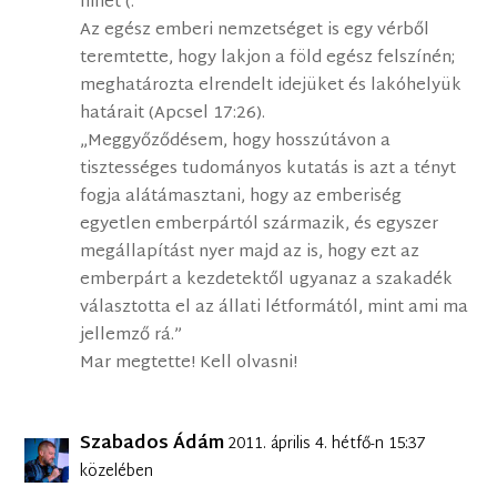
hihet (:
Az egész emberi nemzetséget is egy vérből
teremtette, hogy lakjon a föld egész felszínén;
meghatározta elrendelt idejüket és lakóhelyük
határait (Apcsel 17:26).
„Meggyőződésem, hogy hosszútávon a
tisztességes tudományos kutatás is azt a tényt
fogja alátámasztani, hogy az emberiség
egyetlen emberpártól származik, és egyszer
megállapítást nyer majd az is, hogy ezt az
emberpárt a kezdetektől ugyanaz a szakadék
választotta el az állati létformától, mint ami ma
jellemző rá.”
Mar megtette! Kell olvasni!
Szabados Ádám
2011. április 4. hétfő-n 15:37
közelében