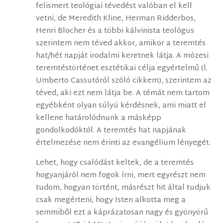
felismert teológiai tévedést valóban el kell
vetni, de Meredith Kline, Herman Ridderbos,
Henri Blocher és a többi kálvinista teológus
szerintem nem téved akkor, amikor a teremtés
hat/hét napját irodalmi keretnek látja. A mózesi
teremtéstörténet esztétikai célja egyértelmű (l.
Umberto Cassutóról szóló cikkem), szerintem az
téved, aki ezt nem látja be. A témát nem tartom
egyébként olyan súlyú kérdésnek, ami miatt el
kellene határolódnunk a másképp
gondolkodóktól. A teremtés hat napjának
értelmezése nem érinti az evangélium lényegét.
Lehet, hogy csalódást keltek, de a teremtés
hogyanjáról nem fogok írni, mert egyrészt nem
tudom, hogyan történt, másrészt hit által tudjuk
csak megérteni, hogy Isten alkotta meg a
semmiből ezt a káprázatosan nagy és gyönyörű