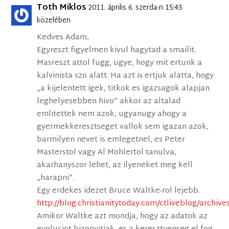
Toth Miklos
2011. április 6. szerda-n 15:43
közelében
Kedves Adam,
Egyreszt figyelmen kivul hagytad a smailit.
Masreszt attol fugg, ugye, hogy mit ertunk a
kalvinista szo alatt. Ha azt is ertjuk alatta, hogy
„a kijelentett igek, titkok es igazsagok alapjan
leghelyesebben hivo” akkor az altalad
emlitettek nem azok, ugyanugy ahogy a
gyermekkeresztseget vallok sem igazan azok,
barmilyen nevet is emlegetnel, es Peter
Masterstol vagy Al Mohlertol tanulva,
akarhanyszor lehet, az ilyeneket meg kell
„harapni”.
Egy erdekes idezet Bruce Waltke-rol lejebb.
http://blog.christianitytoday.com/ctliveblog/archiv
Amikor Waltke azt mondja, hogy az adatok az