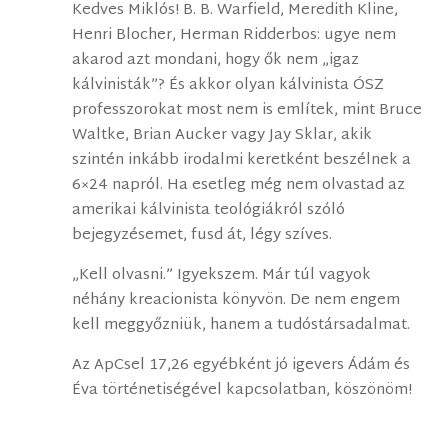
Kedves Miklós! B. B. Warfield, Meredith Kline,
Henri Blocher, Herman Ridderbos: ugye nem
akarod azt mondani, hogy ők nem „igaz
kálvinisták”? És akkor olyan kálvinista ÓSZ
professzorokat most nem is említek, mint Bruce
Waltke, Brian Aucker vagy Jay Sklar, akik
szintén inkább irodalmi keretként beszélnek a
6×24 napról. Ha esetleg még nem olvastad az
amerikai kálvinista teológiákról szóló
bejegyzésemet, fusd át, légy szíves.
„Kell olvasni.” Igyekszem. Már túl vagyok
néhány kreacionista könyvön. De nem engem
kell meggyőzniük, hanem a tudóstársadalmat.
Az ApCsel 17,26 egyébként jó igevers Ádám és
Éva történetiségével kapcsolatban, köszönöm!