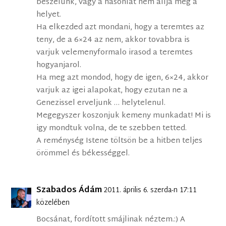
beszelunk, vagy a hasonlat nem allja meg a
helyet.
Ha elkezded azt mondani, hogy a teremtes az
teny, de a 6×24 az nem, akkor tovabbra is
varjuk velemenyformalo irasod a teremtes
hogyanjarol.
Ha meg azt mondod, hogy de igen, 6×24, akkor
varjuk az igei alapokat, hogy ezutan ne a
Genezissel erveljunk … helytelenul.
Megegyszer koszonjuk kemeny munkadat! Mi is
igy mondtuk volna, de te szebben tetted.
A reménység Istene töltsön be a hitben teljes
örömmel és békességgel.
Szabados Ádám
2011. április 6. szerda-n 17:11
közelében
Bocsánat, fordított smájlinak néztem.:) A