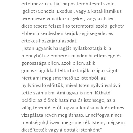
ertelmezzuk a hat napos teremtesrol szolo
igeket (Genezis, Exodus), vagy a kataklizmikus
teremtesre vonatkozo igeket, vagy az Isten
dicsoitesere felszollito teremtorol szolo igeket?
Ebben a kerdesben kerjuk segitsegedet es
ertekes hozzajarulasodat.
„Isten ugyanis haragját nyilatkoztatja ki a
mennyből az emberek minden hitetlensége és
gonoszsága ellen, azok ellen, akik
gonoszságukkal feltartóztatják az igazságot.
Mert ami megismerhető az Istenből, az
nyilvánvaló előttük, mivel Isten nyilvánvalóvá
tette számukra. Ami ugyanis nem látható
belőle: az ő örök hatalma és istensége, az a
világ teremtésétől fogva alkotásainak értelmes
vizsgálata révén meglátható. Ennélfogva nincs
mentségük,hiszen megismerték Istent, mégsem
dicsőítették vagy áldották Istenként”