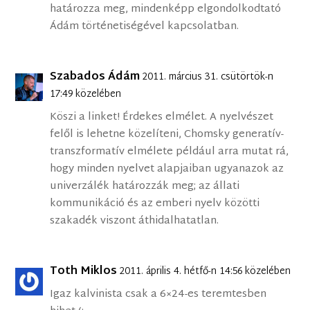
határozza meg, mindenképp elgondolkodtató
Ádám történetiségével kapcsolatban.
Szabados Ádám
2011. március 31. csütörtök-n
17:49 közelében
Köszi a linket! Érdekes elmélet. A nyelvészet
felől is lehetne közelíteni, Chomsky generatív-
transzformatív elmélete például arra mutat rá,
hogy minden nyelvet alapjaiban ugyanazok az
univerzálék határozzák meg; az állati
kommunikáció és az emberi nyelv közötti
szakadék viszont áthidalhatatlan.
Toth Miklos
2011. április 4. hétfő-n 14:56 közelében
Igaz kalvinista csak a 6×24-es teremtesben