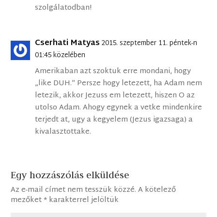
szolgálatodban!
Cserhati Matyas
2015. szeptember 11. péntek-n
01:45 közelében
Amerikaban azt szoktuk erre mondani, hogy
„like DUH.” Persze hogy letezett, ha Adam nem
letezik, akkor Jezuss em letezett, hiszen O az
utolso Adam. Ahogy egynek a vetke mindenkire
terjedt at, ugy a kegyelem (Jezus igazsaga) a
kivalasztottake.
Egy hozzászólás elküldése
Az e-mail címet nem tesszük közzé.
A kötelező
mezőket
*
karakterrel jelöltük