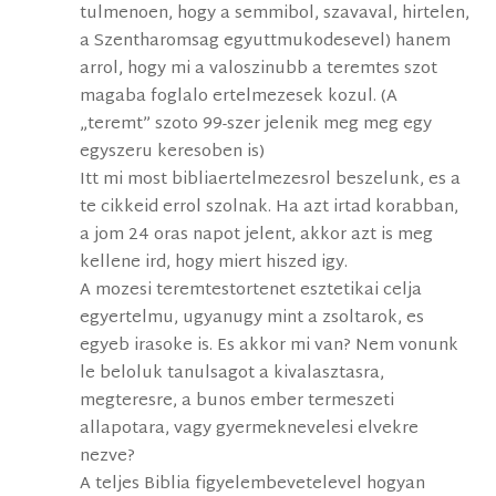
tulmenoen, hogy a semmibol, szavaval, hirtelen,
a Szentharomsag egyuttmukodesevel) hanem
arrol, hogy mi a valoszinubb a teremtes szot
magaba foglalo ertelmezesek kozul. (A
„teremt” szoto 99-szer jelenik meg meg egy
egyszeru keresoben is)
Itt mi most bibliaertelmezesrol beszelunk, es a
te cikkeid errol szolnak. Ha azt irtad korabban,
a jom 24 oras napot jelent, akkor azt is meg
kellene ird, hogy miert hiszed igy.
A mozesi teremtestortenet esztetikai celja
egyertelmu, ugyanugy mint a zsoltarok, es
egyeb irasoke is. Es akkor mi van? Nem vonunk
le beloluk tanulsagot a kivalasztasra,
megteresre, a bunos ember termeszeti
allapotara, vagy gyermeknevelesi elvekre
nezve?
A teljes Biblia figyelembevetelevel hogyan