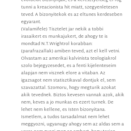
evoluciot bizonyitjak, es a keresztyenseg el fog
tunni a kreacionista hit miatt, szegyenletesen
teved. A bizonyitekok es az eltunes kerdeseben
egyarant.
(Valamifele) Tisztelet jar nekik a tobbi
irasaikert es munkajukert, de ahogy te is
mondtad N.T.Wrightrol korabban:
(parafrazallak) amiben teved, azt el kell vetni.
Olvastam az amerikai kalvinista teologiakrol
szolo bejegyzesedet, es a fenti kijelenteseim
alapjan nem visznek elore a vitaban. Az
igazsagot nem statisztikaval dontjuk el, sem
szavazattal. Szomoru, hogy megturik azokat
akik tevednek. Biztos kevesen vannak azok, akik
nem, keves a jo munkas es ezert turnek. De
lehet nem kellene, es Isten bizonyitana.
Ismetlem, a tudos tarsadalmat nem lehet
meggyozni, ugyanugy ahogy sem az aldas sem a