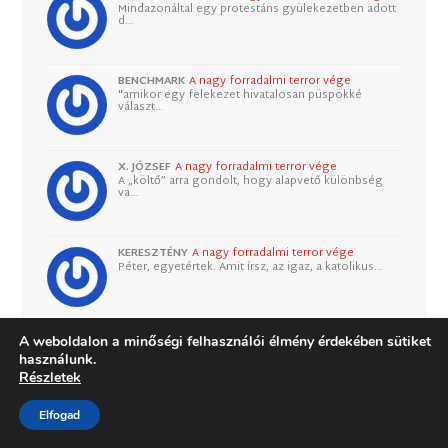
Mindazonáltal egy protestáns gyülekezetben adott
d…
BENCHMARK
A nagy forradalmi terror vége
"amikor egy felekezet hivatalosan püspökké
választ…
X. JÓZSEF
A nagy forradalmi terror vége
A „költő” arra gondolt, hogy alapvető különbség
va…
KERESZTÉNY
A nagy forradalmi terror vége
Péter, egyetértek. Amit írsz, az igaz, a katolikus…
A weboldalon a minőségi felhasználói élmény érdekében sütiket
használunk.
Részletek
CÍMKÉK
1Móz
2Móz
4Móz
Biblia
Bolyki László
bűn
Elfogad
C. S. Lewis
egyház
engesztelés
episztemológia