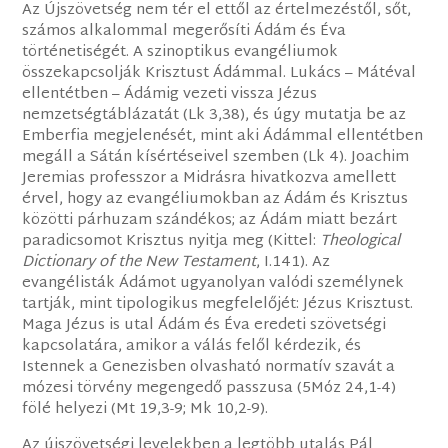
Az Újszövetség nem tér el ettől az értelmezéstől, sőt,
számos alkalommal megerősíti Ádám és Éva
történetiségét. A szinoptikus evangéliumok
összekapcsolják Krisztust Ádámmal. Lukács – Mátéval
ellentétben – Ádámig vezeti vissza Jézus
nemzetségtáblázatát (Lk 3,38), és úgy mutatja be az
Emberfia megjelenését, mint aki Ádámmal ellentétben
megáll a Sátán kísértéseivel szemben (Lk 4). Joachim
Jeremias professzor a Midrásra hivatkozva amellett
érvel, hogy az evangéliumokban az Ádám és Krisztus
közötti párhuzam szándékos; az Ádám miatt bezárt
paradicsomot Krisztus nyitja meg (Kittel:
Theological
Dictionary of the New Testament
, I.141). Az
evangélisták Ádámot ugyanolyan valódi személynek
tartják, mint tipologikus megfelelőjét: Jézus Krisztust.
Maga Jézus is utal Ádám és Éva eredeti szövetségi
kapcsolatára, amikor a válás felől kérdezik, és
Istennek a Genezisben olvasható normatív szavát a
mózesi törvény megengedő passzusa (5Móz 24,1-4)
fölé helyezi (Mt 19,3-9; Mk 10,2-9).
Az újszövetségi levelekben a legtöbb utalás Pál