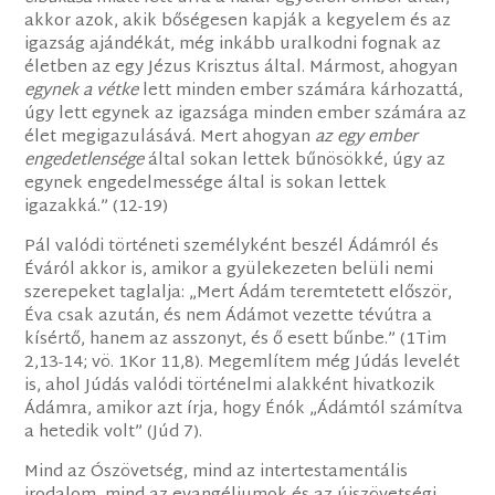
akkor azok, akik bőségesen kapják a kegyelem és az
igazság ajándékát, még inkább uralkodni fognak az
életben az egy Jézus Krisztus által. Mármost, ahogyan
egynek a vétke
lett minden ember számára kárhozattá,
úgy lett egynek az igazsága minden ember számára az
élet megigazulásává. Mert ahogyan
az egy ember
engedetlensége
által sokan lettek bűnösökké, úgy az
egynek engedelmessége által is sokan lettek
igazakká.” (12-19)
Pál valódi történeti személyként beszél Ádámról és
Éváról akkor is, amikor a gyülekezeten belüli nemi
szerepeket taglalja: „Mert Ádám teremtetett először,
Éva csak azután, és nem Ádámot vezette tévútra a
kísértő, hanem az asszonyt, és ő esett bűnbe.” (1Tim
2,13-14; vö. 1Kor 11,8). Megemlítem még Júdás levelét
is, ahol Júdás valódi történelmi alakként hivatkozik
Ádámra, amikor azt írja, hogy Énók „Ádámtól számítva
a hetedik volt” (Júd 7).
Mind az Ószövetség, mind az intertestamentális