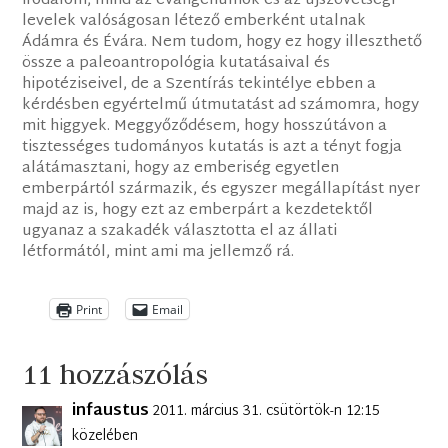
irodalom, mind az evangéliumok és az újszövetségi
levelek valóságosan létező emberként utalnak
Ádámra és Évára. Nem tudom, hogy ez hogy illeszthető
össze a paleoantropológia kutatásaival és
hipotéziseivel, de a Szentírás tekintélye ebben a
kérdésben egyértelmű útmutatást ad számomra, hogy
mit higgyek. Meggyőződésem, hogy hosszútávon a
tisztességes tudományos kutatás is azt a tényt fogja
alátámasztani, hogy az emberiség egyetlen
emberpártól származik, és egyszer megállapítást nyer
majd az is, hogy ezt az emberpárt a kezdetektől
ugyanaz a szakadék választotta el az állati
létformától, mint ami ma jellemző rá.
Print
Email
11 hozzászólás
infaustus
2011. március 31. csütörtök-n 12:15
közelében