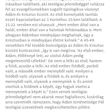
írásaiban található, aki teológiai jelentőséggel ruházza
fel az evangéliumokban sugallt tipologikus viszonyt
Ádám és Krisztus között. Az első komolyabb tanítás
ezzel kapcsolatban az 1 Korinthus 15-ben található. A
21-22. versben ezt olvassuk: „Mert ember által van a
halál, ember által van a halottak feltámadása is. Mert
ahogyan Ádámban mindnyájan meghalnak, úgy a
Krisztusban is mindnyájan életre kelnek.” A 45-49.
versekben Pál tovább boncolgatja az Ádám és Krisztus
közötti kontrasztot: „Így is van megírva: ’Az első ember,
Ádám, élőlénnyé lett, az utolsó Ádám pedig
megelevenítő Lélekké.’ De nem a lelki az első, hanem
a földi, azután a lelki. Az első ember földből, porból
való, a második ember mennyből való. Amilyen a
földből való, olyanok a földiek is, és amilyen a
mennyből való, olyanok a mennyeiek is. És amint
viseltük a földinek a képét, úgy fogjuk viselni a
mennyeinek a képét is.” Ezen versek teológiai
jelentőségével nem akarok most foglalkozni, kizárólag
arra szeretnék rámutatni, hogy Ádám történetisége Pál
teológiai üzenetének megkerülhetetlen pillére.