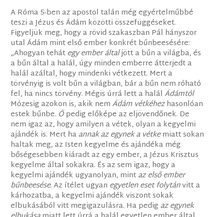
A Róma 5-ben az apostol talán még egyértelműbbé
teszi a Jézus és Ádám közötti összefüggéseket.
Figyeljük meg, hogy a rövid szakaszban Pál hányszor
utal Ádám mint első ember konkrét bűnbeesésére:
„Ahogyan tehát
egy ember
által
jött a bűn a világba, és
a bűn által a halál, úgy minden emberre átterjedt a
halál azáltal, hogy mindenki vétkezett. Mert a
törvényig is volt bűn a világban, bár a bűn nem róható
fel, ha nincs törvény. Mégis úrrá lett a halál
Ádámtól
Mózesig azokon is, akik nem
Ádám
vétkéhez
hasonlóan
estek bűnbe.
Ő
pedig előképe az eljövendőnek. De
nem igaz az, hogy amilyen a vétek, olyan a kegyelmi
ajándék is. Mert ha
annak az egynek
a vétke
miatt sokan
haltak meg, az Isten kegyelme és ajándéka még
bőségesebben kiáradt az egy ember, a Jézus Krisztus
kegyelme által sokakra. És az sem igaz, hogy a
kegyelmi ajándék ugyanolyan, mint
az első ember
bűnbeesése
. Az ítélet ugyan
egyetlen eset folytán
vitt a
kárhozatba, a kegyelmi ajándék viszont sokak
elbukásából vitt megigazulásra. Ha pedig
az egynek
elbukása
miatt lett úrrá a halál egyetlen ember által,