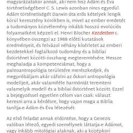
magyarázatakor annak, aki nem hisz Ádám és Éva
történetiségében! C. S. Lewis azonban nincs egyedül.
Ádám történetiségét Darwin óta erős kételyek lengik
körül keresztény körökben is, mivel az ember eredetét
a tudományos közvélemény inkább hosszú evolúciós
folyamatként képzeli el. Henri Blocher
Kezdetben
c.
könyvében összegzi az 1988 előtti kutatások
eredményeit, és felvázol néhány kísérletet az emberi
kezdetekkel foglalkozó tudomány és a bibliai
őstörténet közötti összhang megteremtésére. Messze
meghaladja a kompetenciámat, hogy a
paleoantropológia területére merészkedjek, és
megpróbáljam akár cáfolni az őskori antropológia
modelljeit, akár valamiféle harmóniát teremteni
valamelyik modell és a bibliai őstörténet között. Ezzel
a bejegyzéssel egyetlen célom van csak: választ
keresni arra a kérdésre, hogy vajon maga a Biblia
tanítja-e Ádám és Éva létezését.
Az első feladat annak eldöntése, hogy a Genezis
valóban létező, egyedi személynek láttatja-e Ádámot,
vagy inkább mitológiai alaknak, aki a középkori