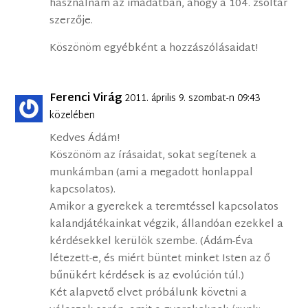
használnám az imádatban, ahogy a 104. zsoltár
szerzője.
Köszönöm egyébként a hozzászólásaidat!
Ferenci Virág
2011. április 9. szombat-n 09:43
közelében
Kedves Ádám!
Köszönöm az írásaidat, sokat segítenek a
munkámban (ami a megadott honlappal
kapcsolatos).
Amikor a gyerekek a teremtéssel kapcsolatos
kalandjátékainkat végzik, állandóan ezekkel a
kérdésekkel kerülök szembe. (Ádám-Éva
létezett-e, és miért büntet minket Isten az ő
bűnükért kérdések is az evolúción túl.)
Két alapvető elvet próbálunk követni a