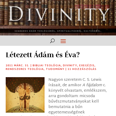
Létezett Ádám és Éva?
2011 MÁRC. 31.
|
BIBLIAI TEOLÓGIA
,
DIVINITY
,
EXEGÉZIS
,
RENDSZERES TEOLÓGIA
,
TUDOMÁNY
|
11 HOZZÁSZÓLÁS
Nagyon szeretem C. S. Lewis
írásait, de amikor
A fájdalom
c.
könyvét olvastam, emlékszem,
arra gondoltam: micsoda
bűvészmutatványokat kell
bemutatnia a bűn
egyetemességének