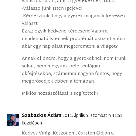
válaszok során, amit a gyerekeknek írunk:
-Válaszoljunk Isten Igéjével.
-Kérdezzünk, hogy a gyerek magának keresse a
választ.
Ez az egyik kedvenc kérdésem: Vajon a
mindenható Istennek problémát okozott volna
akár egy nap alatt megteremteni a világot?
Annak ellenére, hogy a gyerekeknek nem írunk
sokat, nem megyünk bele teológiai
okfejtésekbe, számomra nagyon fontos, hogy
megerősödjek ebben a témában.
Miklós hozzászólásai is segítettek!
Szabados Ádám
2011. április 9. szombat-n 11:51
közelében
Kedves Virág! Köszönöm, és Isten áldjon a