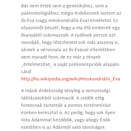
Bár nem értek sem a genetikához, sem a
paleontológiához, mégis érdekesnek tartom az
ős-Éva (vagy mitokondriális Éva) elméletet. Ez
olyasmiről beszél, hogy a ma élő emberek egy
ősanyától származnak. A tudósok persze azt
mondják, hogy létezhetett sok más asszony is,
akinek a vérvonala az ős-Évával ellentétben
nem maradt fenn, de ez már a tények
_értelmezése_ a saját prekoncepcióik alapján.
Lásd:
http://hu.wikipedia.org/wiki/Mitokondriális_Éva
A másik érdekesség tényleg a nemzetségi
táblázatokból származik. A zsidók elég
fontosnak tartották a pontos történetírást
ezeken keresztül is. Az pedig, hogy sok ilyen
lista Ádámmal kezdődik, vagy ahogy Énók
esetében is az Ádámtól való távolságot