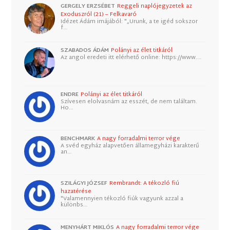
GERGELY ERZSÉBET
Reggeli naplójegyzetek az
Exoduszról (21) – Felkavaró
Idézet Ádám imájából: "„Urunk, a te igéd sokszor
f…
SZABADOS ÁDÁM
Polányi az élet titkáról
Az angol eredeti itt elérhető online: https://www.…
ENDRE
Polányi az élet titkáról
Szívesen elolvasnám az esszét, de nem találtam.
Ho…
BENCHMARK
A nagy forradalmi terror vége
A svéd egyház alapvetően államegyházi karakterű
an…
SZILÁGYI JÓZSEF
Rembrandt: A tékozló fiú
hazatérése
"Valamennyien tékozló fiúk vagyunk azzal a
különbs…
MENYHÁRT MIKLÓS
A nagy forradalmi terror vége