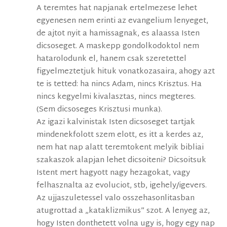
A teremtes hat napjanak ertelmezese lehet
egyenesen nem erinti az evangelium lenyeget,
de ajtot nyit a hamissagnak, es alaassa Isten
dicsoseget. A maskepp gondolkodoktol nem
hatarolodunk el, hanem csak szeretettel
figyelmeztetjuk hituk vonatkozasaira, ahogy azt
te is tetted: ha nincs Adam, nincs Krisztus. Ha
nincs kegyelmi kivalasztas, nincs megteres.
(Sem dicsoseges Krisztusi munka).
Az igazi kalvinistak Isten dicsoseget tartjak
mindenekfolott szem elott, es itt a kerdes az,
nem hat nap alatt teremtokent melyik bibliai
szakaszok alapjan lehet dicsoiteni? Dicsoitsuk
Istent mert hagyott nagy hezagokat, vagy
felhasznalta az evoluciot, stb, igehely/igevers.
Az ujjaszuletessel valo osszehasonlitasban
atugrottad a „kataklizmikus” szot. A lenyeg az,
hogy Isten donthetett volna ugy is, hogy egy nap