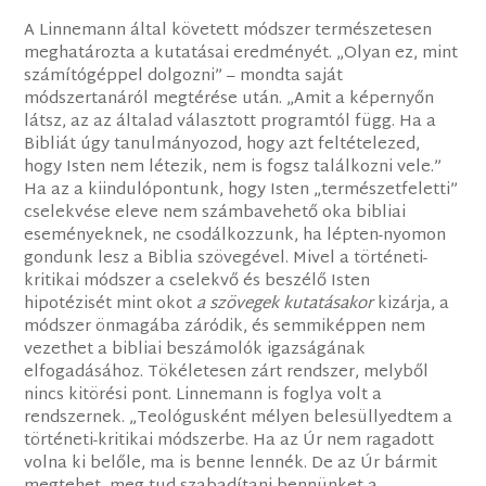
A Linnemann által követett módszer természetesen
meghatározta a kutatásai eredményét. „Olyan ez, mint
számítógéppel dolgozni” – mondta saját
módszertanáról megtérése után. „Amit a képernyőn
látsz, az az általad választott programtól függ. Ha a
Bibliát úgy tanulmányozod, hogy azt feltételezed,
hogy Isten nem létezik, nem is fogsz találkozni vele.”
Ha az a kiindulópontunk, hogy Isten „természetfeletti”
cselekvése eleve nem számbavehető oka bibliai
eseményeknek, ne csodálkozzunk, ha lépten-nyomon
gondunk lesz a Biblia szövegével. Mivel a történeti-
kritikai módszer a cselekvő és beszélő Isten
hipotézisét mint okot
a szövegek kutatásakor
kizárja, a
módszer önmagába záródik, és semmiképpen nem
vezethet a bibliai beszámolók igazságának
elfogadásához. Tökéletesen zárt rendszer, melyből
nincs kitörési pont. Linnemann is foglya volt a
rendszernek. „Teológusként mélyen belesüllyedtem a
történeti-kritikai módszerbe. Ha az Úr nem ragadott
volna ki belőle, ma is benne lennék. De az Úr bármit