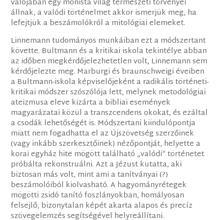
valójában egy monista világ természeti törvényei
állnak, a valódi történelmet akkor ismerjük meg, ha
lefejtjük a beszámolókról a mitológiai elemeket.
Linnemann tudományos munkáiban ezt a módszertant
követte. Bultmann és a kritikai iskola tekintélye abban
az időben megkérdőjelezhetetlen volt, Linnemann sem
kérdőjelezte meg. Marburgi és braunschweigi éveiben
a Bultmann-iskola képviselőjeként a radikális történeti-
kritikai módszer szószólója lett, melynek metodológiai
ateizmusa eleve kizárta a bibliai események
magyarázatai közül a transzcendens okokat, és ezáltal
a csodák lehetőségét is. Módszertani kiindulópontja
miatt nem fogadhatta el az Újszövetség szerzőinek
(vagy inkább szerkesztőinek) nézőpontját, helyette a
korai egyház hite mögött található „valódi” történetet
próbálta rekonstruálni. Azt a Jézust kutatta, aki
biztosan más volt, mint ami a tanítványai (?)
beszámolóiból kiolvasható. A hagyományrétegek
mögötti zsidó tanító foszlányokban, homályosan
felsejlő, bizonytalan képét akarta alapos és precíz
szövegelemzés segítségével helyreállítani.