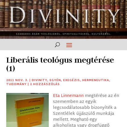
Liberális teológus megtérése
(1)
2011 NOV. 3.
|
DIVINITY
,
EGYÉN
,
EXEGÉZIS
,
HERMENEUTIKA
,
TUDOMÁNY
|
2 HOZZÁSZÓLÁS
Eta Linnemann
megtérése az én
szememben az egyik
legcsodálatosabb bizonyíték a
Szentlélek újjászülő munkája
mellett. Megható egy
alkoholista vagy drogfüggő