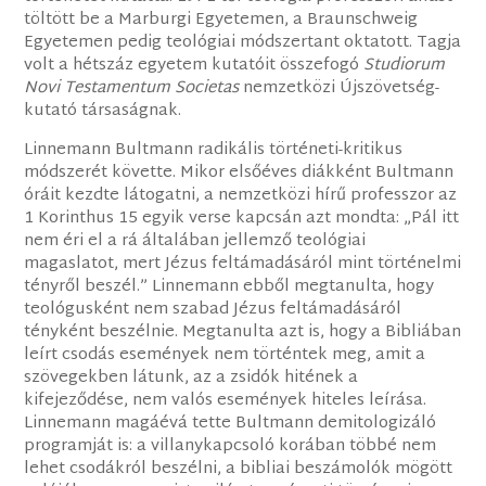
töltött be a Marburgi Egyetemen, a Braunschweig
Egyetemen pedig teológiai módszertant oktatott. Tagja
volt a hétszáz egyetem kutatóit összefogó
Studiorum
Novi Testamentum Societas
nemzetközi Újszövetség-
kutató társaságnak.
Linnemann Bultmann radikális történeti-kritikus
módszerét követte. Mikor elsőéves diákként Bultmann
óráit kezdte látogatni, a nemzetközi hírű professzor az
1 Korinthus 15 egyik verse kapcsán azt mondta: „Pál itt
nem éri el a rá általában jellemző teológiai
magaslatot, mert Jézus feltámadásáról mint történelmi
tényről beszél.” Linnemann ebből megtanulta, hogy
teológusként nem szabad Jézus feltámadásáról
tényként beszélnie. Megtanulta azt is, hogy a Bibliában
leírt csodás események nem történtek meg, amit a
szövegekben látunk, az a zsidók hitének a
kifejeződése, nem valós események hiteles leírása.
Linnemann magáévá tette Bultmann demitologizáló
programját is: a villanykapcsoló korában többé nem
lehet csodákról beszélni, a bibliai beszámolók mögött