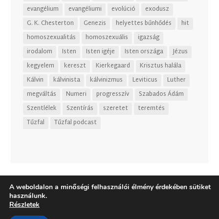
evangélium
evangéliumi
evolúció
exodusz
G. K. Chesterton
Genezis
helyettes bűnhődés
hit
homoszexualitás
homoszexuális
igazság
irodalom
Isten
Isten igéje
Isten országa
Jézus
kegyelem
kereszt
Kierkegaard
Krisztus halála
Kálvin
kálvinista
kálvinizmus
Leviticus
Luther
megváltás
Numeri
progresszív
Szabados Ádám
Szentlélek
Szentírás
szeretet
teremtés
Tűzfal
Tűzfal podcast
A weboldalon a minőségi felhasználói élmény érdekében sütiket
használunk.
Részletek