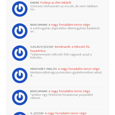
ENDRE
Polányi az élet titkáról
Szívesen elolvasnám az esszét, de nem találtam.
Ho…
BENCHMARK
A nagy forradalmi terror vége
A svéd egyház alapvetően államegyházi karakterű
an…
SZILÁGYI JÓZSEF
Rembrandt: A tékozló fiú
hazatérése
"Valamennyien tékozló fiúk vagyunk azzal a
különbs…
MENYHÁRT MIKLÓS
A nagy forradalmi terror vége
Mindazonáltal egy protestáns gyülekezetben adott
d…
BENCHMARK
A nagy forradalmi terror vége
"amikor egy felekezet hivatalosan püspökké
választ…
X. JÓZSEF
A nagy forradalmi terror vége