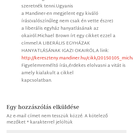
szeretnék tenni.Ugyanis
a Mandiner-en megjelent egy kiváló
írás(valószínűleg nem csak én vette észre)
a liberális egyház hanyatlásának az
okairól.Michael Brown írt egy cikket ezzel a
címmel:A LIBERÁLIS EGYHÁZAK
HANYATLÁSÁNAK IGAZI OKAIRÓL.A link:
http://kereszteny.mandiner.hu/cikk/20150105_mic
Figyelemreméltó írás,érdekes elolvasni a vitát is
amely kialakult a cikkel
kapcsolatban.
Egy hozzászólás elküldése
Az e-mail címet nem tesszük közzé.
A kötelező
mezőket
*
karakterrel jelöltük