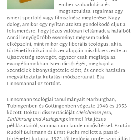
ember szabadulása és
megtisztulása. Izgalmas egy
ismert sportoló vagy filmszínész megtérése. Nagy
dolog, amikor egy nyíltan ateista gondolkodó eljut a
felismerésre, hogy Jézus valóban feltámadt a halálból.
Annál lenyűgözőbb eseményt mégsem tudok
elképzelni, mint mikor egy liberális teológus, aki a
történeti-kritikai módszer alapján miszlikre szedte az
Újszövetség szövegét, egyszer csak meglátja az
evangéliumokban Isten dicsőségét, meghajol a
Szentlélek bizonyságtétele előtt, és ennek hatására
megváltoztatja kutatási módszertanát. Eta
Linnemannal ez történt.
Linnemann teológiai tanulmányait Marburgban,
Tübingenben és Göttingenben végezte 1948 és 1953
között. Doktori disszertációját
Gleichnisse Jesu,
Einführung und Auslegung
címmel írta Jézus
példázatairól, summa cum laude minősítéssel. Ezután
Rudolf Bultmann és Ernst Fuchs mellett a passió-
történetet kutatta. 1971-től teológia professzori állást