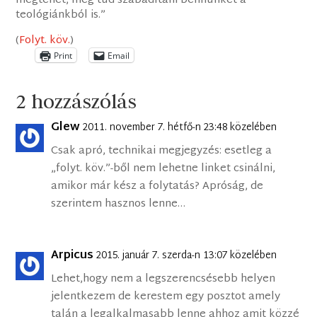
megtehet, meg tud szabadítani bennünket a
teológiánkból is.”
(
Folyt. köv.
)
Print
Email
2 hozzászólás
Glew
2011. november 7. hétfő-n 23:48 közelében
Csak apró, technikai megjegyzés: esetleg a
„folyt. köv.”-ből nem lehetne linket csinálni,
amikor már kész a folytatás? Apróság, de
szerintem hasznos lenne…
Arpicus
2015. január 7. szerda-n 13:07 közelében
Lehet,hogy nem a legszerencsésebb helyen
jelentkezem de kerestem egy posztot amely
talán a legalkalmasabb lenne ahhoz amit közzé