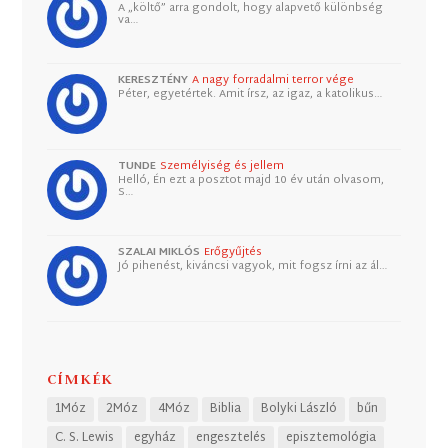
A „költő” arra gondolt, hogy alapvető különbség
va…
KERESZTÉNY
A nagy forradalmi terror vége
Péter, egyetértek. Amit írsz, az igaz, a katolikus…
TUNDE
Személyiség és jellem
Helló, Én ezt a posztot majd 10 év után olvasom,
S…
SZALAI MIKLÓS
Erőgyűjtés
Jó pihenést, kiváncsi vagyok, mit fogsz írni az ál…
CÍMKÉK
1Móz
2Móz
4Móz
Biblia
Bolyki László
bűn
C. S. Lewis
egyház
engesztelés
episztemológia