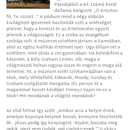
Passiójából a 63. számú korál
dallama hangzott: „Ó Krisztus-
fő, Te zúzott…” A pódium mind a négy oldalán
kivilágított igeversek hasították szét a sötétséget,
jelezve, hogy a kereszt és az értelmezése együtt
jelentik a világosságot. Ez a szoba az
evangélium
szobája volt. A múzeum szívében jártam, a kamrában,
ahol az egész kiállítás értelmet nyer. Úgy álltam ott a
sötétben, mint Jónás a cet gyomrában. Ha beledöföm a
késemet, a Billy Graham Center, sőt, maga a
világmisszió holtan rogyna össze és engem is maga alá
temetne. Itt, a múzeum sötét szívkamrájában van a
titok, mely Whitefield, Edwards, Moody, Sunday és
Graham szolgálatát mozgatta. (És persze itt a
magammal hozott kérdőjel: Finney.) Vajon mi ez a
titok? Mit mondanak a világító mondatok?
Az első felirat így szólt: „Amikor arra a helyre értek,
amelyet Koponya-helynek hívtak, keresztre feszítették
őt… Jézus pedig így könyörgött: ’Atyám, bocsáss meg
nekik, mert nem tudják, mit cselekszenek.’” (Lukács