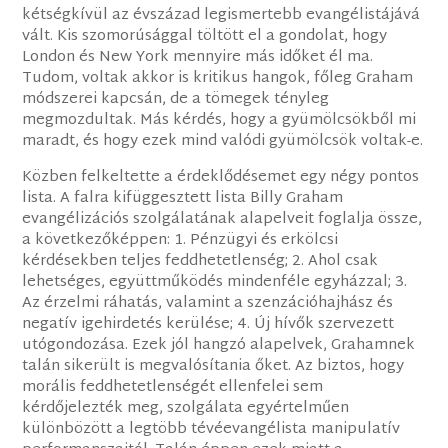
kétségkívül az évszázad legismertebb evangélistájává
vált. Kis szomorúsággal töltött el a gondolat, hogy
London és New York mennyire más időket él ma.
Tudom, voltak akkor is kritikus hangok, főleg Graham
módszerei kapcsán, de a tömegek tényleg
megmozdultak. Más kérdés, hogy a gyümölcsökből mi
maradt, és hogy ezek mind valódi gyümölcsök voltak-e.
Közben felkeltette a érdeklődésemet egy négy pontos
lista. A falra kifüggesztett lista Billy Graham
evangélizációs szolgálatának alapelveit foglalja össze,
a következőképpen: 1. Pénzügyi és erkölcsi
kérdésekben teljes feddhetetlenség; 2. Ahol csak
lehetséges, együttműködés mindenféle egyházzal; 3.
Az érzelmi ráhatás, valamint a szenzációhajhász és
negatív igehirdetés kerülése; 4. Új hívők szervezett
utógondozása. Ezek jól hangzó alapelvek, Grahamnek
talán sikerült is megvalósítania őket. Az biztos, hogy
morális feddhetetlenségét ellenfelei sem
kérdőjelezték meg, szolgálata egyértelműen
különbözött a legtöbb tévéevangélista manipulatív