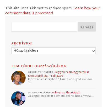
This site uses Akismet to reduce spam.
Learn how your
comment data is processed
.
ARCHÍVUM
Archívum
LEGUTÓBBI HOZZÁSZÓLÁSOK
GERGELY ERZSÉBET
Reggeli naplójegyzetek az
Exoduszról (21) – Felkavaró
Idézet Ádám imájából: "„Urunk, a te igéd sokszor
f…
SZABADOS ÁDÁM
Polányi az élet titkáról
Az angol eredeti itt elérhető online: https://www.…