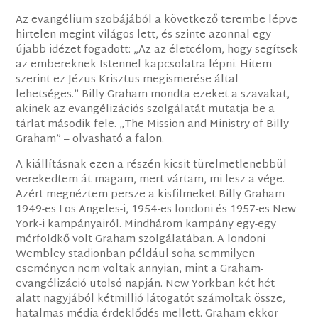
Az evangélium szobájából a következő terembe lépve
hirtelen megint világos lett, és szinte azonnal egy
újabb idézet fogadott: „Az az életcélom, hogy segítsek
az embereknek Istennel kapcsolatra lépni. Hitem
szerint ez Jézus Krisztus megismerése által
lehetséges.” Billy Graham mondta ezeket a szavakat,
akinek az evangélizációs szolgálatát mutatja be a
tárlat második fele. „The Mission and Ministry of Billy
Graham” – olvasható a falon.
A kiállításnak ezen a részén kicsit türelmetlenebbül
verekedtem át magam, mert vártam, mi lesz a vége.
Azért megnéztem persze a kisfilmeket Billy Graham
1949-es Los Angeles-i, 1954-es londoni és 1957-es New
York-i kampányairól. Mindhárom kampány egy-egy
mérföldkő volt Graham szolgálatában. A londoni
Wembley stadionban például soha semmilyen
eseményen nem voltak annyian, mint a Graham-
evangélizáció utolsó napján. New Yorkban két hét
alatt nagyjából kétmillió látogatót számoltak össze,
hatalmas média-érdeklődés mellett. Graham ekkor