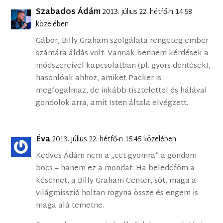
Szabados Ádám
2013. július 22. hétfő-n 14:58
közelében
Gábor, Billy Graham szolgálata rengeteg ember
számára áldás volt. Vannak bennem kérdések a
módszereivel kapcsolatban (pl. gyors döntések),
hasonlóak ahhoz, amiket Packer is
megfogalmaz, de inkább tisztelettel és hálával
gondolok arra, amit Isten általa elvégzett.
Éva
2013. július 22. hétfő-n 15:45 közelében
Kedves Ádám nem a „cet gyomra” a gondom –
bocs – hanem ez a mondat: Ha beledöföm a
késemet, a Billy Graham Center, sőt, maga a
világmisszió holtan rogyna össze és engem is
maga alá temetne.