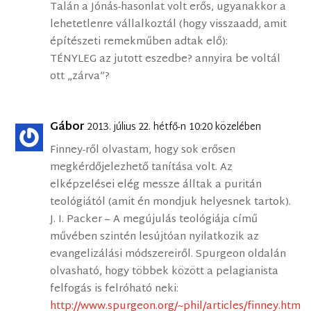
Talán a Jónás-hasonlat volt erős, ugyanakkor a
lehetetlenre vállalkoztál (hogy visszaadd, amit
építészeti remekműben adtak elő):
TÉNYLEG az jutott eszedbe? annyira be voltál
ott „zárva”?
Gábor
2013. július 22. hétfő-n 10:20 közelében
Finney-ről olvastam, hogy sok erősen
megkérdőjelezhető tanítása volt. Az
elképzelései elég messze álltak a puritán
teológiától (amit én mondjuk helyesnek tartok).
J. I. Packer – A megújulás teológiája című
művében szintén lesújtóan nyilatkozik az
evangelizálási módszereiről. Spurgeon oldalán
olvasható, hogy többek között a pelagianista
felfogás is felróható neki:
http://www.spurgeon.org/~phil/articles/finney.htm