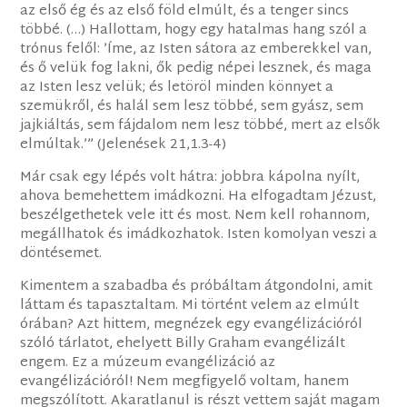
az első ég és az első föld elmúlt, és a tenger sincs
többé. (…) Hallottam, hogy egy hatalmas hang szól a
trónus felől: ’Íme, az Isten sátora az emberekkel van,
és ő velük fog lakni, ők pedig népei lesznek, és maga
az Isten lesz velük; és letöröl minden könnyet a
szemükről, és halál sem lesz többé, sem gyász, sem
jajkiáltás, sem fájdalom nem lesz többé, mert az elsők
elmúltak.’” (Jelenések 21,1.3-4)
Már csak egy lépés volt hátra: jobbra kápolna nyílt,
ahova bemehettem imádkozni. Ha elfogadtam Jézust,
beszélgethetek vele itt és most. Nem kell rohannom,
megállhatok és imádkozhatok. Isten komolyan veszi a
döntésemet.
Kimentem a szabadba és próbáltam átgondolni, amit
láttam és tapasztaltam. Mi történt velem az elmúlt
órában? Azt hittem, megnézek egy evangélizációról
szóló tárlatot, ehelyett Billy Graham evangélizált
engem. Ez a múzeum evangélizáció az
evangélizációról! Nem megfigyelő voltam, hanem
megszólított. Akaratlanul is részt vettem saját magam