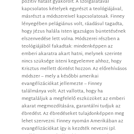
pozitív hatást gyakorolt. A szolgálatával
kapcsolatos kételyek egyrészt a teológiájával,
másrészt a módszereivel kapcsolatosak. Finney
lényegében pelágiánus volt, ráadásul tagadta,
hogy Jézus halála Isten igazságos büntetésének
elszenvedése lett volna. Módszerei részben a
teológiájából fakadtak: mindenképpen az
emberi akaratra akart hatni, melynek szerinte
nincs szüksége isteni kegyelemre ahhoz, hogy
Krisztus mellett döntést hozzon. Az előrehívásos
módszer – mely a későbbi amerikai
evangélizációkat jellemezte – Finney
találmánya volt. Azt vallotta, hogy ha
megtaláljuk a megfelelő eszközöket az emberi
akarat megmozdítására, garantálni tudjuk az
ébredést. Az ébredéseket tulajdonképpen meg
lehet szervezni. Finney nyomán Amerikában az
evangélizációkat így is kezdték nevezni (pl.