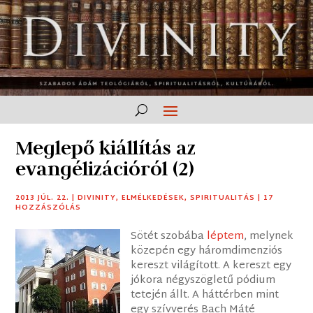
Meglepő kiállítás az
evangélizációról (2)
2013 JÚL. 22.
|
DIVINITY
,
ELMÉLKEDÉSEK
,
SPIRITUALITÁS
|
17
HOZZÁSZÓLÁS
Sötét szobába
léptem
, melynek
közepén egy háromdimenziós
kereszt világított. A kereszt egy
jókora négyszögletű pódium
tetején állt. A háttérben mint
egy szívverés Bach Máté