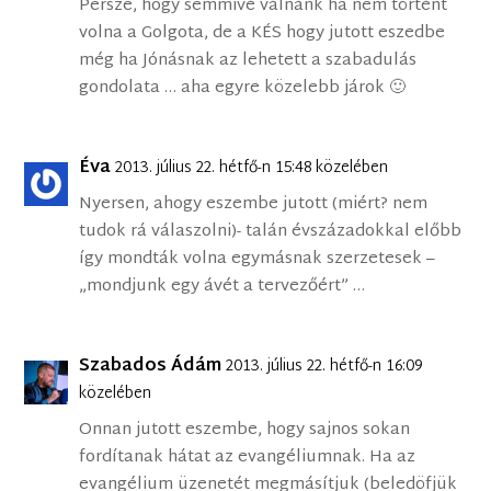
Persze, hogy semmivé válnánk ha nem történt
volna a Golgota, de a KÉS hogy jutott eszedbe
még ha Jónásnak az lehetett a szabadulás
gondolata … aha egyre közelebb járok 🙂
Éva
2013. július 22. hétfő-n 15:48 közelében
Nyersen, ahogy eszembe jutott (miért? nem
tudok rá válaszolni)- talán évszázadokkal előbb
így mondták volna egymásnak szerzetesek –
„mondjunk egy ávét a tervezőért” …
Szabados Ádám
2013. július 22. hétfő-n 16:09
közelében
Onnan jutott eszembe, hogy sajnos sokan
fordítanak hátat az evangéliumnak. Ha az
evangélium üzenetét megmásítjuk (beledöfjük