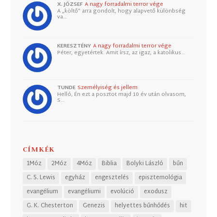
X. JÓZSEF
A nagy forradalmi terror vége
A „költő” arra gondolt, hogy alapvető különbség
va…
KERESZTÉNY
A nagy forradalmi terror vége
Péter, egyetértek. Amit írsz, az igaz, a katolikus…
TUNDE
Személyiség és jellem
Helló, Én ezt a posztot majd 10 év után olvasom,
S…
CÍMKÉK
1Móz
2Móz
4Móz
Biblia
Bolyki László
bűn
C. S. Lewis
egyház
engesztelés
episztemológia
evangélium
evangéliumi
evolúció
exodusz
G. K. Chesterton
Genezis
helyettes bűnhődés
hit