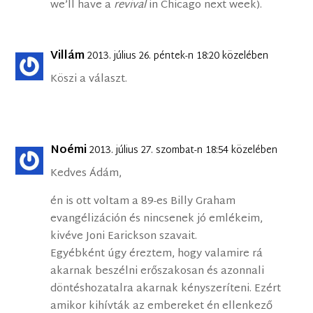
we’ll have a
revival
in Chicago next week).
Villám
2013. július 26. péntek-n 18:20 közelében
Köszi a választ.
Noémi
2013. július 27. szombat-n 18:54 közelében
Kedves Ádám,
én is ott voltam a 89-es Billy Graham
evangélizáción és nincsenek jó emlékeim,
kivéve Joni Earickson szavait.
Egyébként úgy éreztem, hogy valamire rá
akarnak beszélni erőszakosan és azonnali
döntéshozatalra akarnak kényszeríteni. Ezért
amikor kihívták az embereket én ellenkező