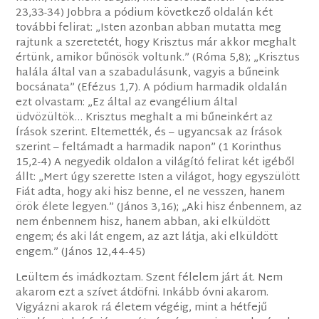
23,33-34) Jobbra a pódium következő oldalán két
további felirat: „Isten azonban abban mutatta meg
rajtunk a szeretetét, hogy Krisztus már akkor meghalt
értünk, amikor bűnösök voltunk.” (Róma 5,8); „Krisztus
halála által van a szabadulásunk, vagyis a bűneink
bocsánata” (Efézus 1,7). A pódium harmadik oldalán
ezt olvastam: „Ez által az evangélium által
üdvözültök… Krisztus meghalt a mi bűneinkért az
Írások szerint. Eltemették, és – ugyancsak az Írások
szerint – feltámadt a harmadik napon” (1 Korinthus
15,2-4) A negyedik oldalon a világító felirat két igéből
állt: „Mert úgy szerette Isten a világot, hogy egyszülött
Fiát adta, hogy aki hisz benne, el ne vesszen, hanem
örök élete legyen.” (János 3,16); „Aki hisz énbennem, az
nem énbennem hisz, hanem abban, aki elküldött
engem; és aki lát engem, az azt látja, aki elküldött
engem.” (János 12,44-45)
Leültem és imádkoztam. Szent félelem járt át. Nem
akarom ezt a szívet átdöfni. Inkább óvni akarom.
Vigyázni akarok rá életem végéig, mint a hétfejű