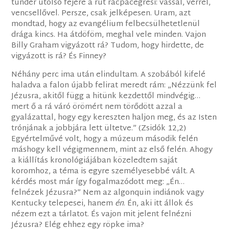
tündér utolsó fejére a rút rácpácegresi: vassal, vérrel,
vencsellővel. Persze, csak jelképesen. Uram, azt
mondtad, hogy az evangélium felbecsülhetetlenül
drága kincs. Ha átdöföm, meghal vele minden. Vajon
Billy Graham vigyázott rá? Tudom, hogy hirdette, de
vigyázott is rá? És Finney?
Néhány perc ima után elindultam. A szobából kifelé
haladva a falon újabb felirat meredt rám: „Nézzünk fel
Jézusra, akitől függ a hitünk kezdettől mindvégig…
mert ő a rá váró örömért nem törődött azzal a
gyalázattal, hogy egy kereszten haljon meg, és az Isten
trónjának a jobbjára lett ültetve.” (Zsidók 12,2)
Egyértelművé volt, hogy a múzeum második felén
máshogy kell végigmennem, mint az első felén. Ahogy
a kiállítás kronológiájában közeledtem saját
koromhoz, a téma is egyre személyesebbé vált. A
kérdés most már így fogalmazódott meg: „Én…
felnézek Jézusra?” Nem az algonquin indiánok vagy
Kentucky telepesei, hanem
én
. Én, aki itt állok és
nézem ezt a tárlatot. És vajon mit jelent felnézni
Jézusra? Elég ehhez egy röpke ima?