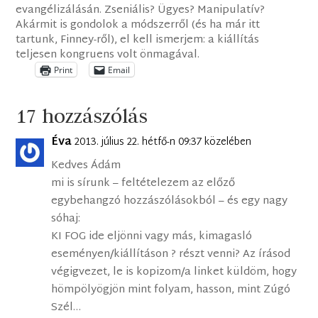
evangélizálásán. Zseniális? Ügyes? Manipulatív?
Akármit is gondolok a módszerről (és ha már itt
tartunk, Finney-ről), el kell ismerjem: a kiállítás
teljesen kongruens volt önmagával.
Print
Email
17 hozzászólás
Éva
2013. július 22. hétfő-n 09:37 közelében
Kedves Ádám
mi is sírunk – feltételezem az előző
egybehangzó hozzászólásokból – és egy nagy
sóhaj:
KI FOG ide eljönni vagy más, kimagasló
eseményen/kiállításon ? részt venni? Az írásod
végigvezet, le is kopizom/a linket küldöm, hogy
hömpölyögjön mint folyam, hasson, mint Zúgó
Szél…