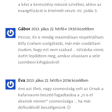
a kést a keresztény misszió szívébe), akkor az
evangélizáció is értelmét veszti. Vö. Júdás 3.
Gábor
2013. július 22. hétfő-n 19:30 közelében
Persze, én is mindig maximálisan respektáltam
Billy Graham szolgálatát, már-már csodáltam
(tudom, hogy ezt nem szabad … túlzásba vinni).
Azért lepődtem meg, amikor olvastam a vele
szembeni kifogásokról.
Éva
2013. július 22. hétfő-n 20:56 közelében
Ami azt illeti, nagy szomorúság volt az Úrnak a
kafarnaumi beszéd fogadtatása a „ti is el
akartok menni?” szomorúsága … ha már
döfködésről beszélgetünk 🙁