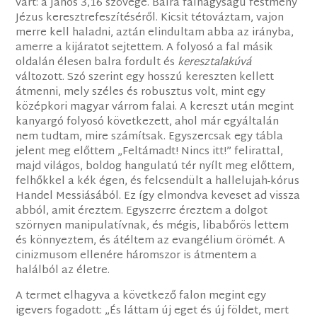
várt: a János 3,16 szövege. Balra falnagyságú festmény
Jézus keresztrefeszítéséről. Kicsit tétováztam, vajon
merre kell haladni, aztán elindultam abba az irányba,
amerre a kijáratot sejtettem. A folyosó a fal másik
oldalán élesen balra fordult és
keresztalakúvá
változott. Szó szerint egy hosszú kereszten kellett
átmenni, mely széles és robusztus volt, mint egy
középkori magyar várrom falai. A kereszt után megint
kanyargó folyosó következett, ahol már egyáltalán
nem tudtam, mire számítsak. Egyszercsak egy tábla
jelent meg előttem „Feltámadt! Nincs itt!” felirattal,
majd világos, boldog hangulatú tér nyílt meg előttem,
felhőkkel a kék égen, és felcsendült a hallelujah-kórus
Handel Messiásából. Ez így elmondva keveset ad vissza
abból, amit éreztem. Egyszerre éreztem a dolgot
szörnyen manipulatívnak, és mégis, libabőrös lettem
és könnyeztem, és átéltem az evangélium örömét. A
cinizmusom ellenére háromszor is átmentem a
halálból az életre.
A termet elhagyva a következő falon megint egy
igevers fogadott: „És láttam új eget és új földet, mert