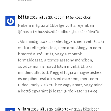
kéfás
2013. július 23. kedd-n 14:53 közelében
Nekem még az alábbi Ige volt a fejemben
(Jónás a te hozzászólásodhoz „hozzászólva”):
„Aki mindig csak a szelet figyeli, nem vet, és aki
csak a fellegeket lesi, nem arat. Ahogyan nem
ismered a szél útját, vagy a csontok
formálódását, a terhes asszony méhében,
éppúgy nem ismered Isten munkáját, aki
mindent alkotott. Reggel fogja a magvetéshez,
és ne pihentesd a kezed este sem, mert nem
tudod, melyik sikerül: ez vagy amaz, vagy mind
a kettő egyaránt jó lesz.” (Prédikátor 11:4-6)
Villam
2013. július 25. csütörtök-n 21:28 közelében