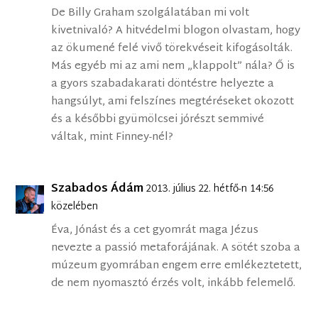
De Billy Graham szolgálatában mi volt
kivetnivaló? A hitvédelmi blogon olvastam, hogy
az ökumené felé vivő törekvéseit kifogásolták.
Más egyéb mi az ami nem „klappolt” nála? Ő is
a gyors szabadakarati döntéstre helyezte a
hangsúlyt, ami felszínes megtéréseket okozott
és a későbbi gyümölcsei jórészt semmivé
váltak, mint Finney-nél?
Szabados Ádám
2013. július 22. hétfő-n 14:56
közelében
Éva, Jónást és a cet gyomrát maga Jézus
nevezte a passió metaforájának. A sötét szoba a
múzeum gyomrában engem erre emlékeztetett,
de nem nyomasztó érzés volt, inkább felemelő.