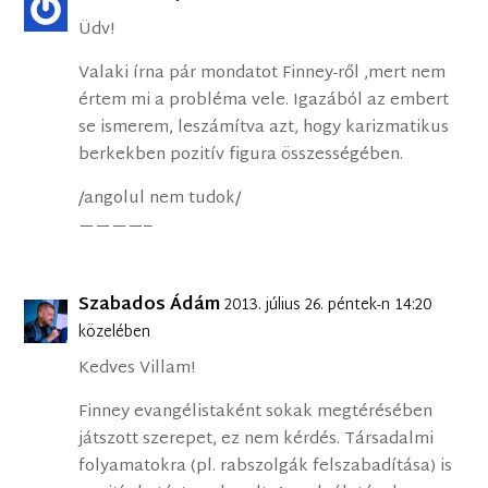
Üdv!
Valaki írna pár mondatot Finney-ről ,mert nem
értem mi a probléma vele. Igazából az embert
se ismerem, leszámítva azt, hogy karizmatikus
berkekben pozitív figura összességében.
/angolul nem tudok/
————–
Szabados Ádám
2013. július 26. péntek-n 14:20
közelében
Kedves Villam!
Finney evangélistaként sokak megtérésében
játszott szerepet, ez nem kérdés. Társadalmi
folyamatokra (pl. rabszolgák felszabadítása) is