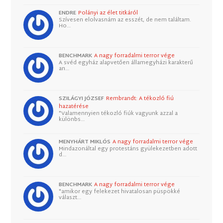
ENDRE
Polányi az élet titkáról
Szívesen elolvasnám az esszét, de nem találtam.
Ho…
BENCHMARK
A nagy forradalmi terror vége
A svéd egyház alapvetően államegyházi karakterű
an…
SZILÁGYI JÓZSEF
Rembrandt: A tékozló fiú
hazatérése
"Valamennyien tékozló fiúk vagyunk azzal a
különbs…
MENYHÁRT MIKLÓS
A nagy forradalmi terror vége
Mindazonáltal egy protestáns gyülekezetben adott
d…
BENCHMARK
A nagy forradalmi terror vége
"amikor egy felekezet hivatalosan püspökké
választ…