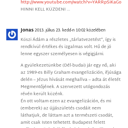
http://www.youtube.com/watch?v=YARRpSiKaGo
HINNI KELL KÜZDENI …
Jonas
2013. július 23. kedd-n 10:02 közelében
Köszi Ádám a részletes „tárlatvezetést”, így is
rendkívül értékes és izgalmas volt. Hű de jó
lenne egyszer személyesen is végigjárni.
A gyülekezetünkbe (Dél-budai) jár egy nő, aki
az 1989-es Billy Graham evangelizáción, ifjúsága
delén – Jézus hívását meghallva – adta át életét
Megmentőjének. A szervezett utógondozás
révén került közénk.
Én ott voltam ezen az evangelizáción, és mi
(emberek) az újjászületés csodáit nem
láthatjuk, de láttam azt a természeti csodát,
amit csak Isten tehetett. Budapest felett