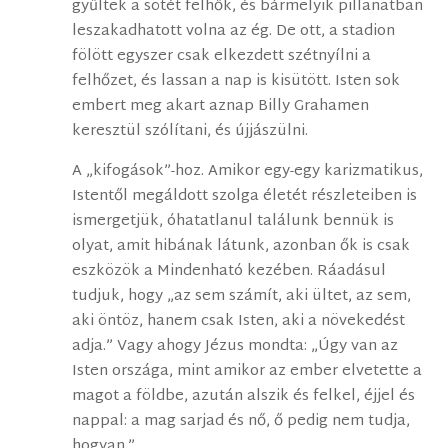
gyűltek a sötét felhők, és bármelyik pillanatban
leszakadhatott volna az ég. De ott, a stadion
fölött egyszer csak elkezdett szétnyílni a
felhőzet, és lassan a nap is kisütött. Isten sok
embert meg akart aznap Billy Grahamen
keresztül szólítani, és újjászülni.
A „kifogások”-hoz. Amikor egy-egy karizmatikus,
Istentől megáldott szolga életét részleteiben is
ismergetjük, óhatatlanul találunk bennük is
olyat, amit hibának látunk, azonban ők is csak
eszközök a Mindenható kezében. Ráadásul
tudjuk, hogy „az sem számít, aki ültet, az sem,
aki öntöz, hanem csak Isten, aki a növekedést
adja.” Vagy ahogy Jézus mondta: „Úgy van az
Isten országa, mint amikor az ember elvetette a
magot a földbe, azután alszik és felkel, éjjel és
nappal: a mag sarjad és nő, ő pedig nem tudja,
hogyan.”