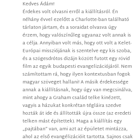
Kedves Ádám!
Érdekes volt olvasni erről a kiállításról. Én
néhány évvel ezelőtt a Charlotte-ban található
tárlaton jártam, és a soraidat olvasva úgy
érzem, hogy valószínűleg ugyanaz volt annak is
a célja. Annyiban volt más, hogy ott volt a Kelet-
Európai missziójának is szentelve egy kis szoba,
és a szögesdrótos dizájn között futott egy rövid
film az egyik budapesti evangelizációjáról. Nem
számítottam rá, hogy ilyen kontextusban fogok
magyar szöveget hallani! A másik érdekessége
annak a kiállításnak, hogy úgy van megcsinálva,
mint ahogy a Graham család telke kinézett,
vagyis a házukat konkrétan tégláira szedve
hozták át ide és állították újra össze (az eredeti
telken mást építettek). Maga a kiállítás egy
„pajtában” van, ami azt az épületet mintázza,
ahol az első evangélizációit tartotta. Sajnos csak