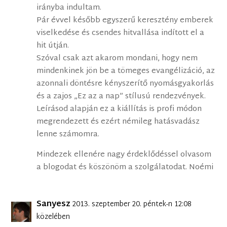
irányba indultam.
Pár évvel később egyszerű keresztény emberek
viselkedése és csendes hitvallása indított el a
hit útján.
Szóval csak azt akarom mondani, hogy nem
mindenkinek jön be a tömeges evangélizáció, az
azonnali döntésre kényszerítő nyomásgyakorlás
és a zajos „Ez az a nap” stílusú rendezvények.
Leírásod alapján ez a kiállítás is profi módon
megrendezett és ezért némileg hatásvadász
lenne számomra.
Mindezek ellenére nagy érdeklődéssel olvasom
a blogodat és köszönöm a szolgálatodat. Noémi
Sanyesz
2013. szeptember 20. péntek-n 12:08
közelében