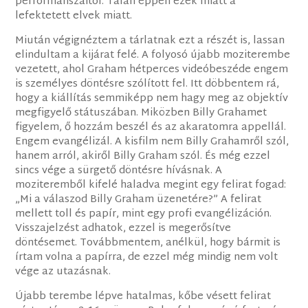
performanszaitól. Talán éppen ezek miatt a
lefektetett elvek miatt.
Miután végignéztem a tárlatnak ezt a részét is, lassan
elindultam a kijárat felé. A folyosó újabb moziterembe
vezetett, ahol Graham hétperces videóbeszéde engem
is személyes döntésre szólított fel. Itt döbbentem rá,
hogy a kiállítás semmiképp nem hagy meg az objektív
megfigyelő státuszában. Miközben Billy Grahamet
figyelem, ő hozzám beszél és az akaratomra appellál.
Engem evangélizál. A kisfilm nem Billy Grahamről szól,
hanem arról, akiről Billy Graham szól. És még ezzel
sincs vége a sürgető döntésre hívásnak. A
moziteremből kifelé haladva megint egy felirat fogad:
„Mi a válaszod Billy Graham üzenetére?” A felirat
mellett toll és papír, mint egy profi evangélizáción.
Visszajelzést adhatok, ezzel is megerősítve
döntésemet. Továbbmentem, anélkül, hogy bármit is
írtam volna a papírra, de ezzel még mindig nem volt
vége az utazásnak.
Újabb terembe lépve hatalmas, kőbe vésett felirat