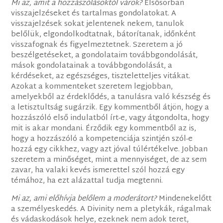
Mi az, amit a hozzászólásoktól várok?
Elsősorban
visszajelzéseket és tartalmas gondolatokat. A
visszajelzések sokat jelentenek nekem, tanulok
belőlük, elgondolkodtatnak, bátorítanak, időnként
visszafognak és figyelmeztetnek. Szeretem a jó
beszélgetéseket, a gondolataim továbbgondolását,
mások gondolatainak a továbbgondolását, a
kérdéseket, az egészséges, tiszteletteljes vitákat.
Azokat a kommenteket szeretem legjobban,
amelyekből az érdeklődés, a tanulásra való készség és
a letisztultság sugárzik. Egy kommentből átjön, hogy a
hozzászóló első indulatból írt-e, vagy átgondolta, hogy
mit is akar mondani. Érződik egy kommentből az is,
hogy a hozzászóló a kompetenciája szintjén szól-e
hozzá egy cikkhez, vagy azt jóval túlértékelve. Jobban
szeretem a minőséget, mint a mennyiséget, de az sem
zavar, ha valaki kevés ismerettel szól hozzá egy
témához, ha ezt alázattal tudja megtenni.
Mi az, ami előhívja belőlem a moderátort?
Mindenekelőtt
a személyeskedés. A Divinity nem a pletykák, rágalmak
és vádaskodások helye, ezeknek nem adok teret,