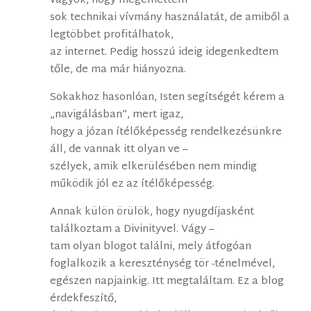
vagyok, hogy megélhettem
sok technikai vívmány használatát, de amiből a
legtöbbet profitálhatok,
az internet. Pedig hosszú ideig idegenkedtem
tőle, de ma már hiányozna.
Sokakhoz hasonlóan, Isten segítségét kérem a
„navigálásban”, mert igaz,
hogy a józan ítélőképesség rendelkezésünkre
áll, de vannak itt olyan ve –
szélyek, amik elkerülésében nem mindig
működik jól ez az ítélőképesség.
Annak külön örülök, hogy nyugdíjasként
találkoztam a Divinityvel. Vágy –
tam olyan blogot találni, mely átfogóan
foglalkozik a kereszténység tör -ténelmével,
egészen napjainkig. Itt megtaláltam. Ez a blog
érdekfeszítő,