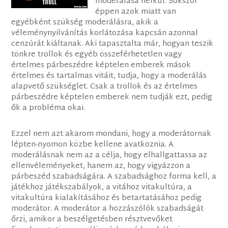
moderálása nélkül. Sokszor
éppen azok miatt van
egyébként szükség moderálásra, akik a
véleménynyilvánítás korlátozása kapcsán azonnal
cenzúrát kiáltanak. Aki tapasztalta már, hogyan teszik
tönkre trollok és egyéb összeférhetetlen vagy
értelmes párbeszédre képtelen emberek mások
értelmes és tartalmas vitáit, tudja, hogy a moderálás
alapvető szükséglet. Csak a trollok és az értelmes
párbeszédre képtelen emberek nem tudják ezt, pedig
ők a probléma okai.
Ezzel nem azt akarom mondani, hogy a moderátornak
lépten-nyomon közbe kellene avatkoznia. A
moderálásnak nem az a célja, hogy elhallgattassa az
ellenvéleményeket, hanem az, hogy vigyázzon a
párbeszéd szabadságára. A szabadsághoz forma kell, a
játékhoz játékszabályok, a vitához vitakultúra, a
vitakultúra kialakításához és betartatásához pedig
moderátor. A moderátor a hozzászólók szabadságát
őrzi, amikor a beszélgetésben résztvevőket