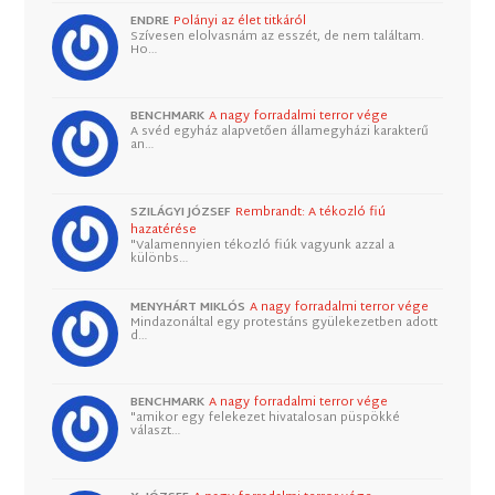
ENDRE
Polányi az élet titkáról
Szívesen elolvasnám az esszét, de nem találtam.
Ho…
BENCHMARK
A nagy forradalmi terror vége
A svéd egyház alapvetően államegyházi karakterű
an…
SZILÁGYI JÓZSEF
Rembrandt: A tékozló fiú
hazatérése
"Valamennyien tékozló fiúk vagyunk azzal a
különbs…
MENYHÁRT MIKLÓS
A nagy forradalmi terror vége
Mindazonáltal egy protestáns gyülekezetben adott
d…
BENCHMARK
A nagy forradalmi terror vége
"amikor egy felekezet hivatalosan püspökké
választ…