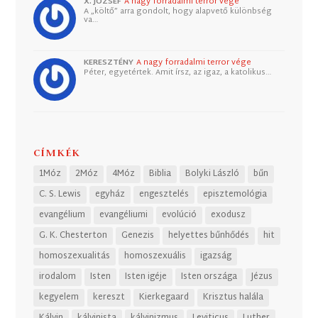
X. JÓZSEF
A nagy forradalmi terror vége
A „költő” arra gondolt, hogy alapvető különbség
va…
KERESZTÉNY
A nagy forradalmi terror vége
Péter, egyetértek. Amit írsz, az igaz, a katolikus…
CÍMKÉK
1Móz
2Móz
4Móz
Biblia
Bolyki László
bűn
C. S. Lewis
egyház
engesztelés
episztemológia
evangélium
evangéliumi
evolúció
exodusz
G. K. Chesterton
Genezis
helyettes bűnhődés
hit
homoszexualitás
homoszexuális
igazság
irodalom
Isten
Isten igéje
Isten országa
Jézus
kegyelem
kereszt
Kierkegaard
Krisztus halála