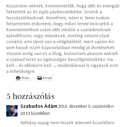
Köszönöm nektek, kommentelők, hogy időt és energiát
fektettek az itt zajló párbeszédekbe. Örülök a
hozzászólásoknak. Remélem, Isten is. Nem tudom
helyettetek eldönteni, hogy mikor lenne bölcsebb a
kommentelésre szánt időt inkább a családotoknak
ajándékozni, vagy másoknak, esetleg valami olyat
csinálni, ami távol van a világhálótól, mert sajnos én
sem hozok ezzel kapcsolatban mindig jó döntéseket.
Viszont amíg van ez a blog, biztosítani akarom nektek
a szabad teret az egészséges beszélgetésekhez. Ha
kell – és időnként kell –, moderálással is vigyázok erre
a lehetőségre.
Print
Email
5 hozzászólás
Szabados Ádám
2013. december 5. csütörtök-n
20:13 közelében
Néhány napig nem leszek internet közelében.