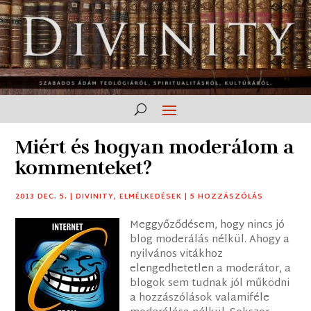
Miért és hogyan moderálom a
kommenteket?
2013 DEC. 5.
|
DIVINITY
,
ELMÉLKEDÉSEK
|
5 HOZZÁSZÓLÁS
Meggyőződésem, hogy nincs jó
blog moderálás nélkül. Ahogy a
nyilvános vitákhoz
elengedhetetlen a moderátor, a
blogok sem tudnak jól működni
a hozzászólások valamiféle