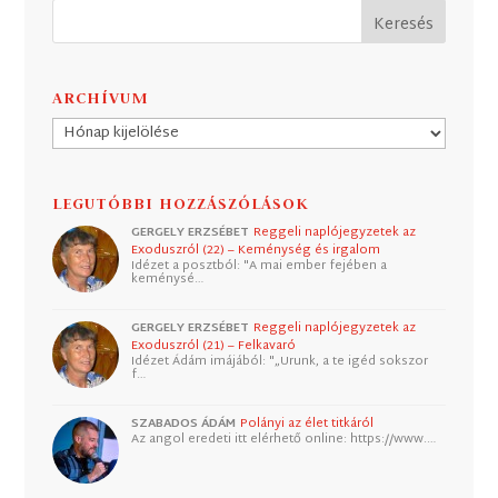
ARCHÍVUM
Archívum
LEGUTÓBBI HOZZÁSZÓLÁSOK
GERGELY ERZSÉBET
Reggeli naplójegyzetek az
Exoduszról (22) – Keménység és irgalom
Idézet a posztból: "A mai ember fejében a
keménysé…
GERGELY ERZSÉBET
Reggeli naplójegyzetek az
Exoduszról (21) – Felkavaró
Idézet Ádám imájából: "„Urunk, a te igéd sokszor
f…
SZABADOS ÁDÁM
Polányi az élet titkáról
Az angol eredeti itt elérhető online: https://www.…