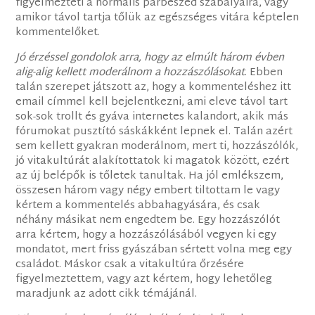
figyelmezteti a normális párbeszéd szabályaira, vagy
amikor távol tartja tőlük az egészséges vitára képtelen
kommentelőket.
Jó érzéssel gondolok arra, hogy az elmúlt három évben
alig-alig kellett moderálnom a hozzászólásokat
. Ebben
talán szerepet játszott az, hogy a kommenteléshez itt
email címmel kell bejelentkezni, ami eleve távol tart
sok-sok trollt és gyáva internetes kalandort, akik más
fórumokat pusztító sáskákként lepnek el. Talán azért
sem kellett gyakran moderálnom, mert ti, hozzászólók,
jó vitakultúrát alakítottatok ki magatok között, ezért
az új belépők is tőletek tanultak. Ha jól emlékszem,
összesen három vagy négy embert tiltottam le vagy
kértem a kommentelés abbahagyására, és csak
néhány másikat nem engedtem be. Egy hozzászólót
arra kértem, hogy a hozzászólásából vegyen ki egy
mondatot, mert friss gyászában sértett volna meg egy
családot. Máskor csak a vitakultúra őrzésére
figyelmeztettem, vagy azt kértem, hogy lehetőleg
maradjunk az adott cikk témájánál.