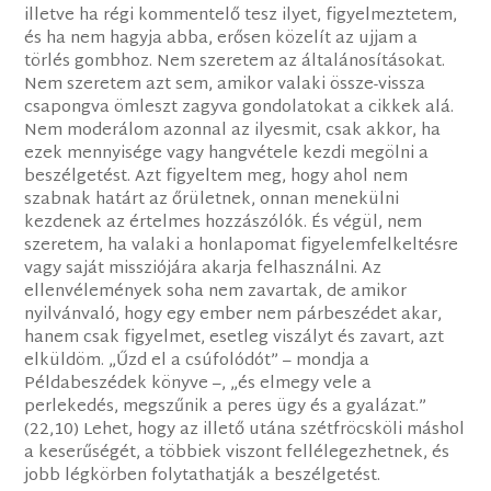
illetve ha régi kommentelő tesz ilyet, figyelmeztetem,
és ha nem hagyja abba, erősen közelít az ujjam a
törlés gombhoz. Nem szeretem az általánosításokat.
Nem szeretem azt sem, amikor valaki össze-vissza
csapongva ömleszt zagyva gondolatokat a cikkek alá.
Nem moderálom azonnal az ilyesmit, csak akkor, ha
ezek mennyisége vagy hangvétele kezdi megölni a
beszélgetést. Azt figyeltem meg, hogy ahol nem
szabnak határt az őrületnek, onnan menekülni
kezdenek az értelmes hozzászólók. És végül, nem
szeretem, ha valaki a honlapomat figyelemfelkeltésre
vagy saját missziójára akarja felhasználni. Az
ellenvélemények soha nem zavartak, de amikor
nyilvánvaló, hogy egy ember nem párbeszédet akar,
hanem csak figyelmet, esetleg viszályt és zavart, azt
elküldöm. „Űzd el a csúfolódót” – mondja a
Példabeszédek könyve –, „és elmegy vele a
perlekedés, megszűnik a peres ügy és a gyalázat.”
(22,10) Lehet, hogy az illető utána szétfröcsköli máshol
a keserűségét, a többiek viszont fellélegezhetnek, és
jobb légkörben folytathatják a beszélgetést.