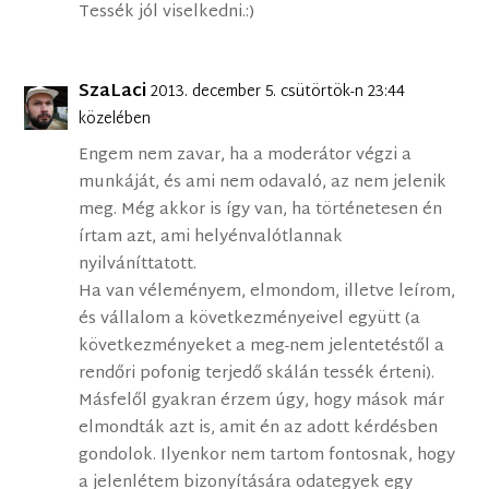
Tessék jól viselkedni.:)
SzaLaci
2013. december 5. csütörtök-n 23:44
közelében
Engem nem zavar, ha a moderátor végzi a
munkáját, és ami nem odavaló, az nem jelenik
meg. Még akkor is így van, ha történetesen én
írtam azt, ami helyénvalótlannak
nyilváníttatott.
Ha van véleményem, elmondom, illetve leírom,
és vállalom a következményeivel együtt (a
következményeket a meg-nem jelentetéstől a
rendőri pofonig terjedő skálán tessék érteni).
Másfelől gyakran érzem úgy, hogy mások már
elmondták azt is, amit én az adott kérdésben
gondolok. Ilyenkor nem tartom fontosnak, hogy
a jelenlétem bizonyítására odategyek egy