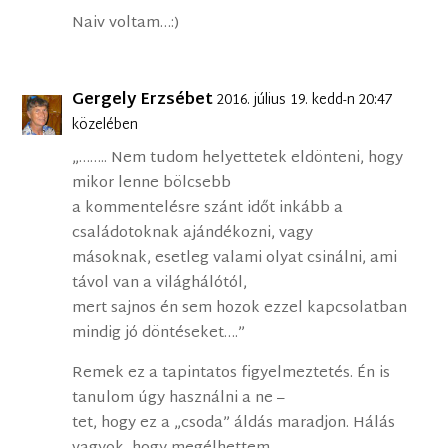
Naiv voltam…:)
Gergely Erzsébet
2016. július 19. kedd-n 20:47
közelében
„…….. Nem tudom helyettetek eldönteni, hogy
mikor lenne bölcsebb
a kommentelésre szánt időt inkább a
családotoknak ajándékozni, vagy
másoknak, esetleg valami olyat csinálni, ami
távol van a világhálótól,
mert sajnos én sem hozok ezzel kapcsolatban
mindig jó döntéseket….”
Remek ez a tapintatos figyelmeztetés. Én is
tanulom úgy használni a ne –
tet, hogy ez a „csoda” áldás maradjon. Hálás