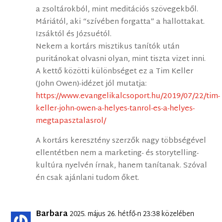
a zsoltárokból, mint meditációs szövegekből.
Máriától, aki “szívében forgatta” a hallottakat.
Izsáktól és Józsuétól.
Nekem a kortárs misztikus tanítók után
puritánokat olvasni olyan, mint tiszta vizet inni.
A kettő közötti különbséget ez a Tim Keller
(John Owen)-idézet jól mutatja:
https://www.evangelikalcsoport.hu/2019/07/22/tim-
keller-john-owen-a-helyes-tanrol-es-a-helyes-
megtapasztalasrol/
A kortárs keresztény szerzők nagy többségével
ellentétben nem a marketing- és storytelling-
kultúra nyelvén írnak, hanem tanítanak. Szóval
én csak ajánlani tudom őket.
Barbara
2025. május 26. hétfő-n 23:38 közelében