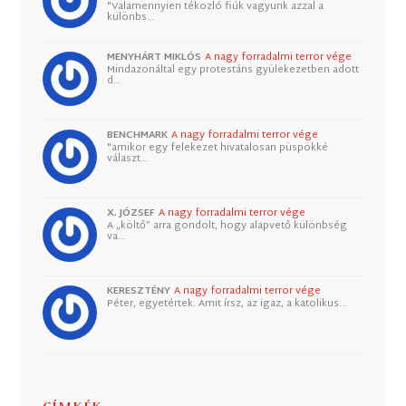
"Valamennyien tékozló fiúk vagyunk azzal a
különbs…
MENYHÁRT MIKLÓS
A nagy forradalmi terror vége
Mindazonáltal egy protestáns gyülekezetben adott
d…
BENCHMARK
A nagy forradalmi terror vége
"amikor egy felekezet hivatalosan püspökké
választ…
X. JÓZSEF
A nagy forradalmi terror vége
A „költő” arra gondolt, hogy alapvető különbség
va…
KERESZTÉNY
A nagy forradalmi terror vége
Péter, egyetértek. Amit írsz, az igaz, a katolikus…
CÍMKÉK