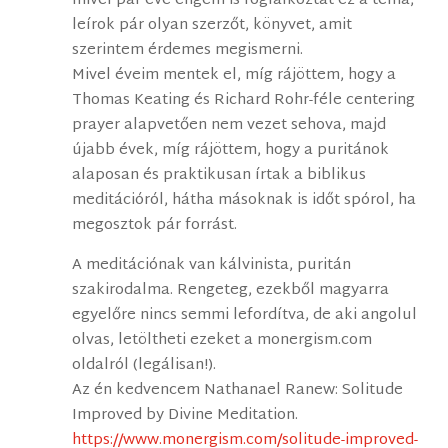
mivel pár éve engem is foglalkoztat ez a téma,
leírok pár olyan szerzőt, könyvet, amit
szerintem érdemes megismerni.
Mivel éveim mentek el, míg rájöttem, hogy a
Thomas Keating és Richard Rohr-féle centering
prayer alapvetően nem vezet sehova, majd
újabb évek, míg rájöttem, hogy a puritánok
alaposan és praktikusan írtak a biblikus
meditációról, hátha másoknak is időt spórol, ha
megosztok pár forrást.
A meditációnak van kálvinista, puritán
szakirodalma. Rengeteg, ezekből magyarra
egyelőre nincs semmi lefordítva, de aki angolul
olvas, letöltheti ezeket a monergism.com
oldalról (legálisan!).
Az én kedvencem Nathanael Ranew: Solitude
Improved by Divine Meditation.
https://www.monergism.com/solitude-improved-