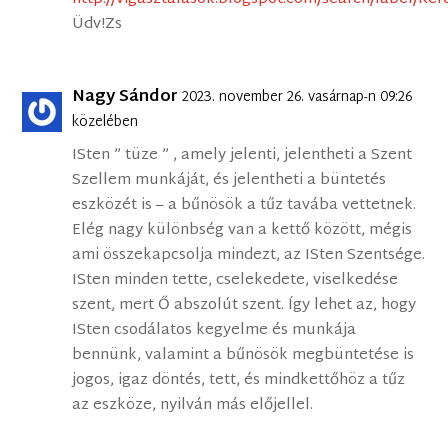
Üdv!Zs
Nagy Sándor
2023. november 26. vasárnap-n 09:26
közelében
ISten ” tüze ” , amely jelenti, jelentheti a Szent
Szellem munkáját, és jelentheti a büntetés
eszközét is – a bűnösök a tűz tavába vettetnek.
Elég nagy különbség van a kettő között, mégis
ami összekapcsolja mindezt, az ISten Szentsége.
ISten minden tette, cselekedete, viselkedése
szent, mert Ő abszolút szent. Így lehet az, hogy
ISten csodálatos kegyelme és munkája
bennünk, valamint a bűnösök megbüntetése is
jogos, igaz döntés, tett, és mindkettőhöz a tűz
az eszköze, nyilván más előjellel.