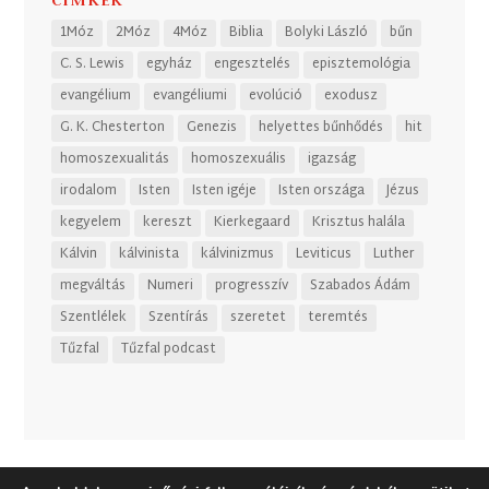
1Móz
2Móz
4Móz
Biblia
Bolyki László
bűn
C. S. Lewis
egyház
engesztelés
episztemológia
evangélium
evangéliumi
evolúció
exodusz
G. K. Chesterton
Genezis
helyettes bűnhődés
hit
homoszexualitás
homoszexuális
igazság
irodalom
Isten
Isten igéje
Isten országa
Jézus
kegyelem
kereszt
Kierkegaard
Krisztus halála
Kálvin
kálvinista
kálvinizmus
Leviticus
Luther
megváltás
Numeri
progresszív
Szabados Ádám
Szentlélek
Szentírás
szeretet
teremtés
Tűzfal
Tűzfal podcast