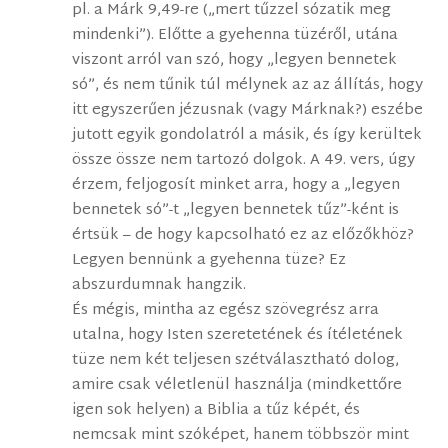
pl. a Márk 9,49-re („mert tűzzel sózatik meg
mindenki”). Előtte a gyehenna tüzéről, utána
viszont arról van szó, hogy „legyen bennetek
só”, és nem tűnik túl mélynek az az állítás, hogy
itt egyszerűen jézusnak (vagy Márknak?) eszébe
jutott egyik gondolatról a másik, és így kerültek
össze össze nem tartozó dolgok. A 49. vers, úgy
érzem, feljogosít minket arra, hogy a „legyen
bennetek só”-t „legyen bennetek tűz”-ként is
értsük – de hogy kapcsolható ez az előzőkhöz?
Legyen bennünk a gyehenna tüze? Ez
abszurdumnak hangzik.
És mégis, mintha az egész szövegrész arra
utalna, hogy Isten szeretetének és ítéletének
tüze nem két teljesen szétválasztható dolog,
amire csak véletlenül használja (mindkettőre
igen sok helyen) a Biblia a tűz képét, és
nemcsak mint szóképet, hanem többször mint