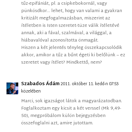
tűz-epifániát, pl. a csipkebokornál, vagy
pünkösdkor… lehet, hogy van valami a gyakran
kritizált megfogalmazásban, miszerint az
ítéletben is Isten szeretet-tüze válik ítéletévé
annak, aki a fával, szalmával, a világgal, a
hiábavalóval azonosította önmagát.
Hiszen a két jelentés tényleg összekapcsolódik
akkor, amikor a tűz a bűnt égeti ki belőlünk – ez
szeretet vagy ítélet? Mindkettő, nem?
Szabados Ádám
2011. október 11. kedd-n 07:53
közelében
Marci, sok igazságot látok a magyarázatodban.
Foglalkoztam egy kicsit a két verssel (Mk 9,49-
50), megpróbálom külön bejegyzésben
összefoglalni azt, amire jutottam.