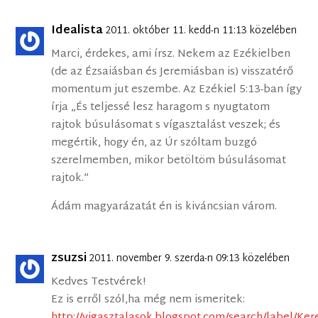
Idealista
2011. október 11. kedd-n 11:13 közelében
Marci, érdekes, ami írsz. Nekem az Ezékielben
(de az Ézsaiásban és Jeremiásban is) visszatérő
momentum jut eszembe. Az Ezékiel 5:13-ban így
írja „És teljessé lesz haragom s nyugtatom
rajtok búsulásomat s vígasztalást veszek; és
megértik, hogy én, az Úr szóltam buzgó
szerelmemben, mikor betöltöm búsulásomat
rajtok.”
Ádám magyarázatát én is kiváncsian várom.
zsuzsi
2011. november 9. szerda-n 09:13 közelében
Kedves Testvérek!
Ez is erről szól,ha még nem ismeritek:
http://vigasztalasok.blogspot.com/search/label