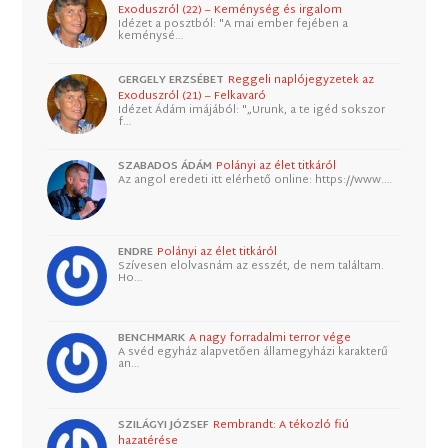
Exoduszról (22) – Keménység és irgalom
Idézet a posztból: "A mai ember fejében a
keménysé…
GERGELY ERZSÉBET
Reggeli naplójegyzetek az
Exoduszról (21) – Felkavaró
Idézet Ádám imájából: "„Urunk, a te igéd sokszor
f…
SZABADOS ÁDÁM
Polányi az élet titkáról
Az angol eredeti itt elérhető online: https://www.…
ENDRE
Polányi az élet titkáról
Szívesen elolvasnám az esszét, de nem találtam.
Ho…
BENCHMARK
A nagy forradalmi terror vége
A svéd egyház alapvetően államegyházi karakterű
an…
SZILÁGYI JÓZSEF
Rembrandt: A tékozló fiú
hazatérése