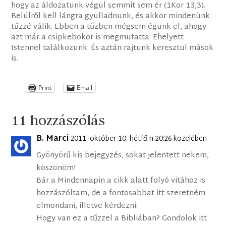
hogy az áldozatunk végül semmit sem ér (1Kor 13,3).
Belülről kell lángra gyulladnunk, és akkor mindenünk
tűzzé válik. Ebben a tűzben mégsem égünk el, ahogy
azt már a csipkebokor is megmutatta. Ehelyett
Istennel találkozunk. És aztán rajtunk keresztül mások
is.
Print
Email
11 hozzászólás
B. Marci
2011. október 10. hétfő-n 20:26 közelében
Gyönyörű kis bejegyzés, sokat jelentett nekem,
köszönöm!
Bár a Mindennapin a cikk alatt folyó vitához is
hozzászóltam, de a fontosabbat itt szeretném
elmondani, illetve kérdezni:
Hogy van ez a tűzzel a Bibliában? Gondolok itt