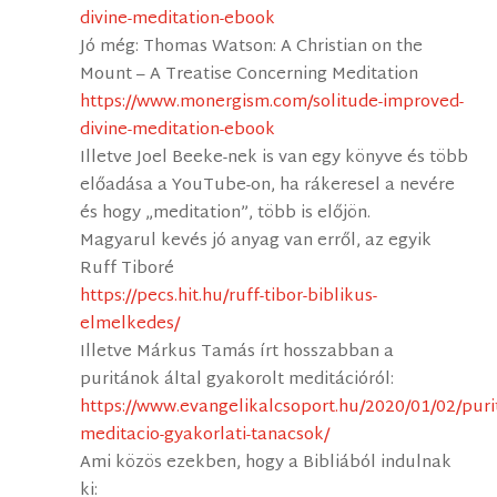
divine-meditation-ebook
Jó még: Thomas Watson: A Christian on the
Mount – A Treatise Concerning Meditation
https://www.monergism.com/solitude-improved-
divine-meditation-ebook
Illetve Joel Beeke-nek is van egy könyve és több
előadása a YouTube-on, ha rákeresel a nevére
és hogy „meditation”, több is előjön.
Magyarul kevés jó anyag van erről, az egyik
Ruff Tiboré
https://pecs.hit.hu/ruff-tibor-biblikus-
elmelkedes/
Illetve Márkus Tamás írt hosszabban a
puritánok által gyakorolt meditációról:
https://www.evangelikalcsoport.hu/2020/01/02/puri
meditacio-gyakorlati-tanacsok/
Ami közös ezekben, hogy a Bibliából indulnak
ki: