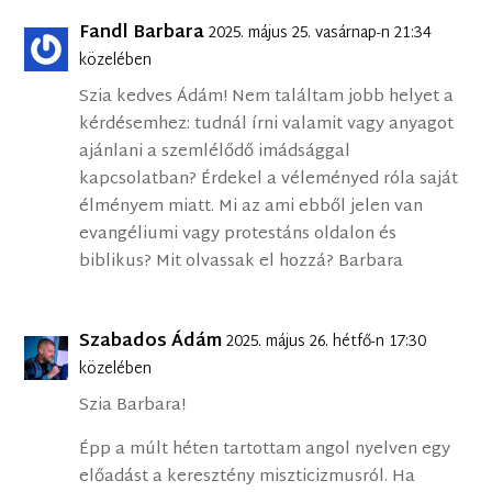
Fandl Barbara
2025. május 25. vasárnap-n 21:34
közelében
Szia kedves Ádám! Nem találtam jobb helyet a
kérdésemhez: tudnál írni valamit vagy anyagot
ajánlani a szemlélődő imádsággal
kapcsolatban? Érdekel a véleményed róla saját
élményem miatt. Mi az ami ebből jelen van
evangéliumi vagy protestáns oldalon és
biblikus? Mit olvassak el hozzá? Barbara
Szabados Ádám
2025. május 26. hétfő-n 17:30
közelében
Szia Barbara!
Épp a múlt héten tartottam angol nyelven egy
előadást a keresztény miszticizmusról. Ha