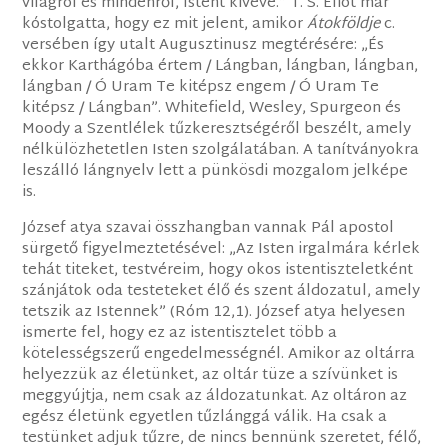
világról és mindenről, Istent kivéve.” T. S. Eliot már
kóstolgatta, hogy ez mit jelent, amikor
Átokföldje
c.
versében így utalt Augusztinusz megtérésére: „És
ekkor Karthágóba értem / Lángban, lángban, lángban,
lángban / Ó Uram Te kitépsz engem / Ó Uram Te
kitépsz / Lángban”. Whitefield, Wesley, Spurgeon és
Moody a Szentlélek tűzkeresztségéről beszélt, amely
nélkülözhetetlen Isten szolgálatában. A tanítványokra
leszálló lángnyelv lett a pünkösdi mozgalom jelképe
is.
József atya szavai összhangban vannak Pál apostol
sürgető figyelmeztetésével: „Az Isten irgalmára kérlek
tehát titeket, testvéreim, hogy okos istentiszteletként
szánjátok oda testeteket élő és szent áldozatul, amely
tetszik az Istennek” (Róm 12,1). József atya helyesen
ismerte fel, hogy ez az istentisztelet több a
kötelességszerű engedelmességnél. Amikor az oltárra
helyezzük az életünket, az oltár tüze a szívünket is
meggyújtja, nem csak az áldozatunkat. Az oltáron az
egész életünk egyetlen tűzlánggá válik. Ha csak a
testünket adjuk tűzre, de nincs bennünk szeretet, félő,