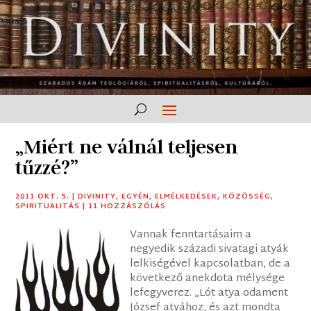
„Miért ne válnál teljesen
tűzzé?”
2011 OKT. 5.
|
DIVINITY
,
EGYÉN
,
ELMÉLKEDÉSEK
,
KÖZÖSSÉG
,
SPIRITUALITÁS
|
11 HOZZÁSZÓLÁS
Vannak fenntartásaim a
negyedik századi sivatagi atyák
lelkiségével kapcsolatban, de a
következő anekdota mélysége
lefegyverez. „Lót atya odament
József atyához, és azt mondta