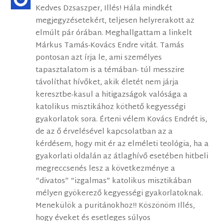
Kedves Dzsaszper, Illés! Hála mindkét
megjegyzésetekért, teljesen helyrerakott az
elmúlt pár órában. Meghallgattam a linkelt
Márkus Tamás-Kovács Endre vitát. Tamás
pontosan azt írja le, ami személyes
tapasztalatom is a témában- túl messzire
távolíthat hívőket, akik életét nem járja
keresztbe-kasul a hitigazságok valósága a
katolikus misztikához köthető kegyességi
gyakorlatok sora. Érteni vélem Kovács Endrét is,
de az ő érvelésével kapcsolatban az a
kérdésem, hogy mit ér az elméleti teológia, ha a
gyakorlati oldalán az átlaghívő esetében hitbeli
megreccsenés lesz a következménye a
“divatos” “izgalmas” katolikus misztikában
mélyen gyökerező kegyességi gyakorlatoknak.
Menekülök a puritánokhoz!! Köszönöm Illés,
hogy éveket és esetleges súlyos