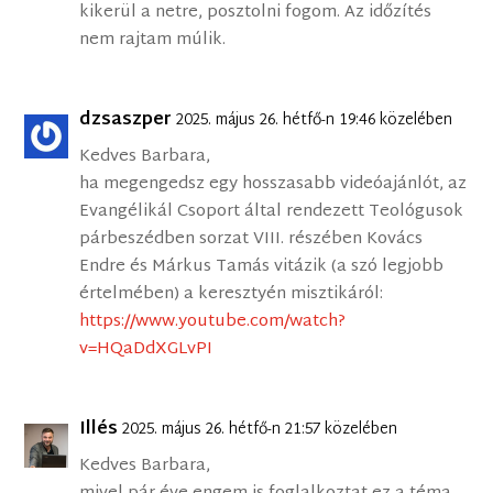
kikerül a netre, posztolni fogom. Az időzítés
nem rajtam múlik.
dzsaszper
2025. május 26. hétfő-n 19:46 közelében
Kedves Barbara,
ha megengedsz egy hosszasabb videóajánlót, az
Evangélikál Csoport által rendezett Teológusok
párbeszédben sorzat VIII. részében Kovács
Endre és Márkus Tamás vitázik (a szó legjobb
értelmében) a keresztyén misztikáról:
https://www.youtube.com/watch?
v=HQaDdXGLvPI
Illés
2025. május 26. hétfő-n 21:57 közelében
Kedves Barbara,