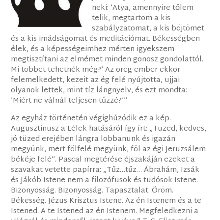
neki: ’Atya, amennyire tőlem
telik, megtartom a kis
szabályzatomat, a kis böjtömet
és a kis imádságomat és meditációmat. Békességben
élek, és a képességeimhez mérten igyekszem
megtisztítani az elmémet minden gonosz gondolattól.
Mi többet tehetnék még?’ Az öreg ember ekkor
felemelkedett, kezeit az ég felé nyújtotta, ujjai
olyanok lettek, mint tíz lángnyelv, és ezt mondta:
’Miért ne válnál teljesen tűzzé?’”
Az egyház történetén végighúzódik ez a kép.
Augusztinusz a Lélek hatásáról így írt: „Tüzed, kedves,
jó tüzed erejében lángra lobbanunk és igazán
megyünk, mert fölfelé megyünk, föl az égi Jeruzsálem
békéje felé”. Pascal megtérése éjszakáján ezeket a
szavakat vetette papírra: „Tűz…tűz… Ábrahám, Izsák
és Jákób Istene nem a filozófusok és tudósok Istene.
Bizonyosság. Bizonyosság. Tapasztalat. Öröm.
Békesség. Jézus Krisztus Istene. Az én Istenem és a te
Istened. A te Istened az én Istenem. Megfeledkezni a