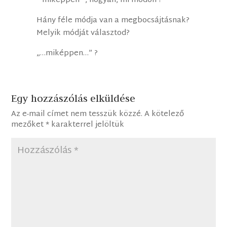
” miképpen” , hogyan, mi módon ?
Hány féle módja van a megbocsájtásnak?
Melyik módját választod?
„…miképpen…” ?
Egy hozzászólás elküldése
Az e-mail címet nem tesszük közzé.
A kötelező
mezőket
*
karakterrel jelöltük