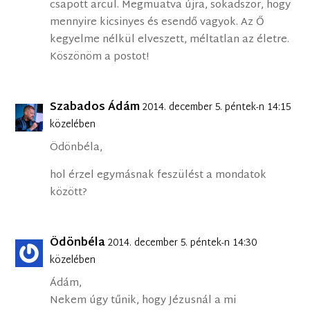
csapott arcul. Megmuatva újra, sokadszor, hogy
mennyire kicsinyes és esendő vagyok. Az Ő
kegyelme nélkül elveszett, méltatlan az életre.
Köszönöm a postot!
Szabados Ádám
2014. december 5. péntek-n 14:15
közelében
Ödönbéla,
hol érzel egymásnak feszülést a mondatok
között?
Ödönbéla
2014. december 5. péntek-n 14:30
közelében
Ádám,
Nekem úgy tűnik, hogy Jézusnál a mi