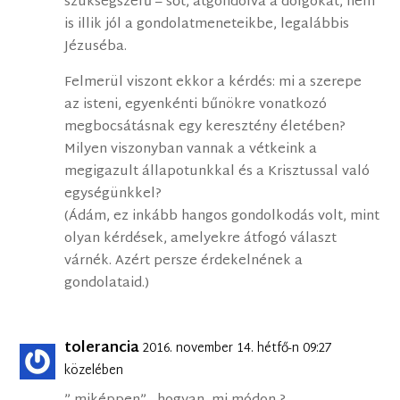
szükségszerű – sőt, átgondolva a dolgokat, nem
is illik jól a gondolatmeneteikbe, legalábbis
Jézuséba.
Felmerül viszont ekkor a kérdés: mi a szerepe
az isteni, egyenkénti bűnökre vonatkozó
megbocsátásnak egy keresztény életében?
Milyen viszonyban vannak a vétkeink a
megigazult állapotunkkal és a Krisztussal való
egységünkkel?
(Ádám, ez inkább hangos gondolkodás volt, mint
olyan kérdések, amelyekre átfogó választ
várnék. Azért persze érdekelnének a
gondolataid.)
tolerancia
2016. november 14. hétfő-n 09:27
közelében