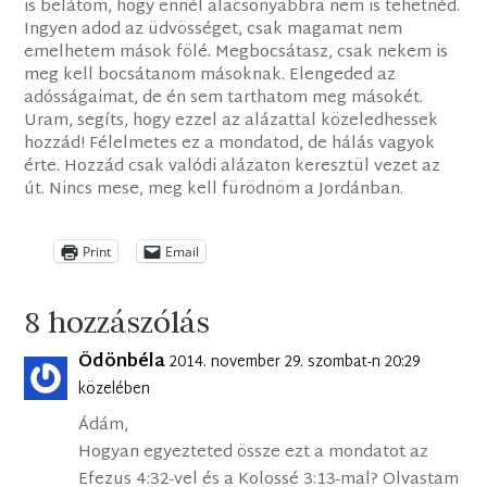
is belátom, hogy ennél alacsonyabbra nem is tehetnéd.
Ingyen adod az üdvösséget, csak magamat nem
emelhetem mások fölé. Megbocsátasz, csak nekem is
meg kell bocsátanom másoknak. Elengeded az
adósságaimat, de én sem tarthatom meg másokét.
Uram, segíts, hogy ezzel az alázattal közeledhessek
hozzád! Félelmetes ez a mondatod, de hálás vagyok
érte. Hozzád csak valódi alázaton keresztül vezet az
út. Nincs mese, meg kell fürödnöm a Jordánban.
Print
Email
8 hozzászólás
Ödönbéla
2014. november 29. szombat-n 20:29
közelében
Ádám,
Hogyan egyezteted össze ezt a mondatot az
Efezus 4:32-vel és a Kolossé 3:13-mal? Olvastam