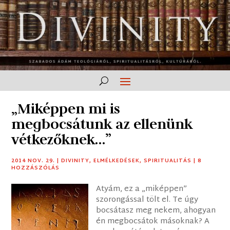
„Miképpen mi is
megbocsátunk az ellenünk
vétkezőknek…”
2014 NOV. 29.
|
DIVINITY
,
ELMÉLKEDÉSEK
,
SPIRITUALITÁS
|
8
HOZZÁSZÓLÁS
Atyám, ez a „miképpen”
szorongással tölt el. Te úgy
bocsátasz meg nekem, ahogyan
én megbocsátok másoknak? A