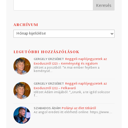
ARCHÍVUM
Archívum
LEGUTÓBBI HOZZÁSZÓLÁSOK
GERGELY ERZSÉBET
Reggeli naplójegyzetek az
Exoduszról (22) – Keménység és irgalom
Idézet a posztból: "A mai ember fejében a
keménysé…
GERGELY ERZSÉBET
Reggeli naplójegyzetek az
Exoduszról (21) – Felkavaró
Idézet Ádám imájából: "„Urunk, a te igéd sokszor
f…
SZABADOS ÁDÁM
Polányi az élet titkáról
Az angol eredeti itt elérhető online: https://www.…