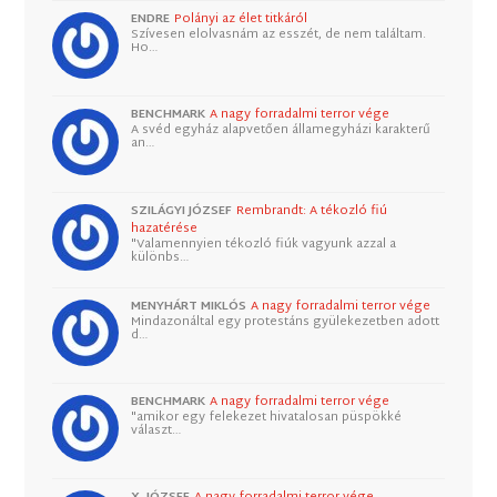
ENDRE
Polányi az élet titkáról
Szívesen elolvasnám az esszét, de nem találtam.
Ho…
BENCHMARK
A nagy forradalmi terror vége
A svéd egyház alapvetően államegyházi karakterű
an…
SZILÁGYI JÓZSEF
Rembrandt: A tékozló fiú
hazatérése
"Valamennyien tékozló fiúk vagyunk azzal a
különbs…
MENYHÁRT MIKLÓS
A nagy forradalmi terror vége
Mindazonáltal egy protestáns gyülekezetben adott
d…
BENCHMARK
A nagy forradalmi terror vége
"amikor egy felekezet hivatalosan püspökké
választ…