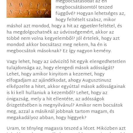
megbocsátásodat az én
megbocsátásomtól teszed
függővé? Hogyan lehetséges az,
hogy feltételt szabsz, mikor
máshol azt mondod, hogy a hit az
egyetlen
feltétel, és
ha megdolgozhatnék az üdvösségemért, akkor az
többé nem volna kegyelemből? Jól értelek, hogy azt
mondod: akkor bocsátasz meg nekem, ha én is
megbocsátok másoknak? Ez így nagyon kemény.
Vagy lehet, hogy az üdvözítő hit egyik elengedhetetlen
tulajdonsága az, hogy elengedi mások adósságát?
Lehet, hogy amikor kinyitom a kezemet, hogy
elfogadjam az ajándékodat, ahogy Augusztinusz
elképzelte a hitet, akkor egyúttal mások adósságainak
is ki kell hullaniuk a kezemből? Lehet, hogy az
önigazság, mely a hit ellentéte, az adósságok
őrizgetésében is megnyilvánul? Amikor nem bocsátok
meg, azzal a másiknál jobbnak tartom magam, és
megakadályoz abban, hogy higgyek?
Uram, te tényleg magasra teszed a lécet. Miközben azt