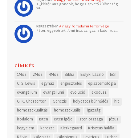
X. JÓZSEF
A nagy forradalmi terror vége
A „költő” arra gondolt, hogy alapvető különbség
va…
KERESZTÉNY
A nagy forradalmi terror vége
Péter, egyetértek. Amit írsz, az igaz, a katolikus…
CÍMKÉK
1Móz
2Móz
4Móz
Biblia
Bolyki László
bűn
C. S. Lewis
egyház
engesztelés
episztemológia
evangélium
evangéliumi
evolúció
exodusz
G. K. Chesterton
Genezis
helyettes bűnhődés
hit
homoszexualitás
homoszexuális
igazság
irodalom
Isten
Isten igéje
Isten országa
Jézus
kegyelem
kereszt
Kierkegaard
Krisztus halála
Kálvin
kálvinista
kálvinizmus
Leviticus
Luther