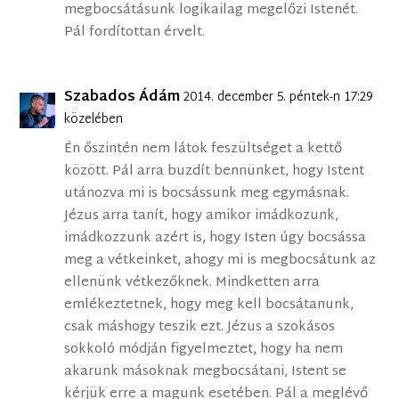
megbocsátásunk logikailag megelőzi Istenét.
Pál fordítottan érvelt.
Szabados Ádám
2014. december 5. péntek-n 17:29
közelében
Én őszintén nem látok feszültséget a kettő
között. Pál arra buzdít bennünket, hogy Istent
utánozva mi is bocsássunk meg egymásnak.
Jézus arra tanít, hogy amikor imádkozunk,
imádkozzunk azért is, hogy Isten úgy bocsássa
meg a vétkeinket, ahogy mi is megbocsátunk az
ellenünk vétkezőknek. Mindketten arra
emlékeztetnek, hogy meg kell bocsátanunk,
csak máshogy teszik ezt. Jézus a szokásos
sokkoló módján figyelmeztet, hogy ha nem
akarunk másoknak megbocsátani, Istent se
kérjük erre a magunk esetében. Pál a meglévő