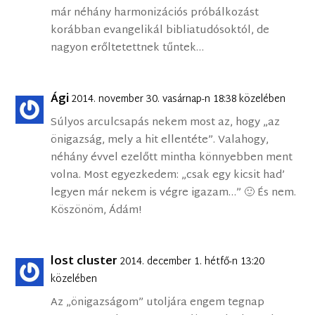
már néhány harmonizációs próbálkozást
korábban evangelikál bibliatudósoktól, de
nagyon erőltetettnek tűntek…
Ági
2014. november 30. vasárnap-n 18:38 közelében
Súlyos arculcsapás nekem most az, hogy „az
önigazság, mely a hit ellentéte”. Valahogy,
néhány évvel ezelőtt mintha könnyebben ment
volna. Most egyezkedem: „csak egy kicsit had’
legyen már nekem is végre igazam…” 🙂 És nem.
Köszönöm, Ádám!
lost cluster
2014. december 1. hétfő-n 13:20
közelében
Az „önigazságom” utoljára engem tegnap