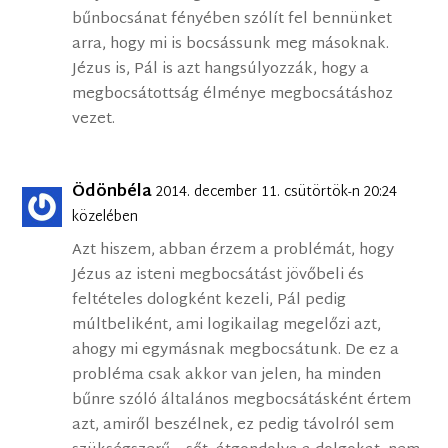
bűnbocsánat fényében szólít fel bennünket
arra, hogy mi is bocsássunk meg másoknak.
Jézus is, Pál is azt hangsúlyozzák, hogy a
megbocsátottság élménye megbocsátáshoz
vezet.
Ödönbéla
2014. december 11. csütörtök-n 20:24
közelében
Azt hiszem, abban érzem a problémát, hogy
Jézus az isteni megbocsátást jövőbeli és
feltételes dologként kezeli, Pál pedig
múltbeliként, ami logikailag megelőzi azt,
ahogy mi egymásnak megbocsátunk. De ez a
probléma csak akkor van jelen, ha minden
bűnre szóló általános megbocsátásként értem
azt, amiről beszélnek, ez pedig távolról sem