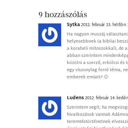
9 hozzászólás
Sytka
2012. február 13. hétfő-n
Ha nagyon muszáj választani,
helyesebbnek (a bibliai bes
a korabeli mítoszokkal), de a
abban szerintem mindenképpe
közölni a szerző, erkölcsi és
egy viszonylag forró téma, n
emberek emiatt? 🙂
Ludens
2012. február 14. kedd-
Szerintem segít, ha megvizsg
hivatkozások vannak Ádámra 
teremtéstörténetnek elvesszü