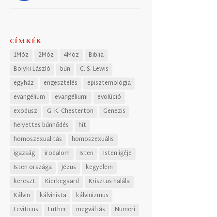
CÍMKÉK
1Móz
2Móz
4Móz
Biblia
Bolyki László
bűn
C. S. Lewis
egyház
engesztelés
episztemológia
evangélium
evangéliumi
evolúció
exodusz
G. K. Chesterton
Genezis
helyettes bűnhődés
hit
homoszexualitás
homoszexuális
igazság
irodalom
Isten
Isten igéje
Isten országa
Jézus
kegyelem
kereszt
Kierkegaard
Krisztus halála
Kálvin
kálvinista
kálvinizmus
Leviticus
Luther
megváltás
Numeri