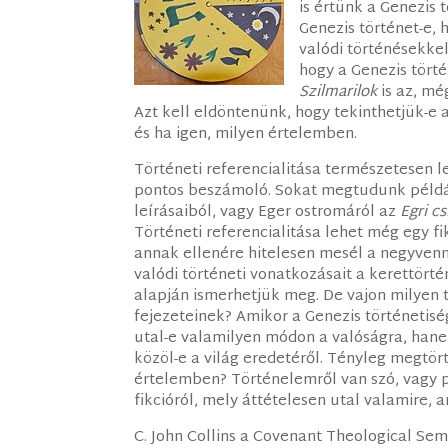
is értünk a Genezis 
Genezis történet-e,
valódi történésekkel
hogy a Genezis tört
Szilmarilok
is az, mé
Azt kell eldöntenünk, hogy tekinthetjük-e
és ha igen, milyen értelemben.
Történeti referencialitása természetesen l
pontos beszámoló. Sokat megtudunk példá
leírásaiból, vagy Eger ostromáról az
Egri cs
Történeti referencialitása lehet még egy fi
annak ellenére hitelesen mesél a negyvenn
valódi történeti vonatkozásait a kerettört
alapján ismerhetjük meg. De vajon milyen t
fejezeteinek? Amikor a Genezis történetis
utal-e valamilyen módon a valóságra, hane
közöl-e a világ eredetéről. Tényleg megtört
értelemben? Történelemről van szó, vagy p
fikcióról, mely áttételesen utal valamire, 
C. John Collins a Covenant Theological Se