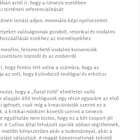
ban arról ír, hogy a Genezis esetében
 történeti referencialitását:
éneti leírást adjon, minimális képi nyelvezettel.
lyeket valóságosnak gondolt, retorikai és irodalmi
k hozzáállását ezekhez az eseményekhez.
elmesélni, felismerhető irodalmi konvenciók
zvetítsen Istenről és az emberről.
l, hogy fontos lett volna a számára, hogy az
a az volt, hogy különböző teológiai és erkölcsi
mutat, hogy a „fiatal Föld” elméletet valló
er alapján álló teológusok egy része egyaránt az első
i igényét, csak míg a kreacionisták szerint ez a
, a kritikai módszer követői szerint a Genezis
 egyáltalán nem biztos, hogy ez a két csoport jól
t. A Collins által felvázolt opciók abban segíthetnek,
 mielőtt kényszerűen akár a tudománnyal, akár a
dulást választjuk. A magát konzervatívnak tekintő