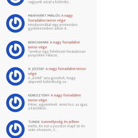
vagyunk azzal a különbs…
MENYHÁRT MIKLÓS
A nagy
forradalmi terror vége
Mindazonáltal egy protestáns
gyülekezetben adott d…
BENCHMARK
A nagy forradalmi
terror vége
"amikor egy felekezet hivatalosan
püspökké választ…
X. JÓZSEF
A nagy forradalmi terror
vége
A „költő” arra gondolt, hogy
alapvető különbség va…
KERESZTÉNY
A nagy forradalmi
terror vége
Péter, egyetértek. Amit írsz, az igaz,
a katolikus…
TUNDE
Személyiség és jellem
Helló, Én ezt a posztot majd 10 év
után olvasom, S…