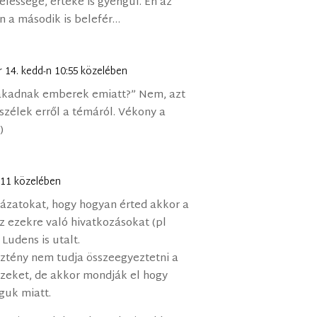
elessége, értéke is gyengül. Én az
án a második is belefér…
r 14. kedd-n 10:55 közelében
szakadnak emberek emiatt?” Nem, azt
zélek erről a témáról. Vékony a
)
9:11 közelében
zatokat, hogy hogyan érted akkor a
z ezekre való hivatkozásokat (pl
Ludens is utalt.
ztény nem tudja összeegyeztetni a
zeket, de akkor mondják el hogy
guk miatt.