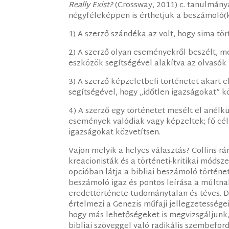
Really Exist?
(Crossway, 2011) c. tanulmányá
négyféleképpen is érthetjük a beszámoló(k)
1) A szerző szándéka az volt, hogy sima tört
2) A szerző olyan eseményekről beszélt, me
eszközök segítségével alakítva az olvasó
3) A szerző képzeletbeli történetet akart 
segítségével, hogy „időtlen igazságokat” kö
4) A szerző egy történetet mesélt el anélkü
események valódiak vagy képzeltek; fő célj
igazságokat közvetítsen.
Vajon melyik a helyes választás? Collins rá
kreacionisták és a történeti-kritikai módsz
opcióban látja a bibliai beszámoló történet
beszámoló igaz és pontos leírása a múltnak
eredettörténete tudománytalan és téves. De
értelmezi a Genezis műfaji jellegzetességei
hogy más lehetőségeket is megvizsgáljunk,
bibliai szöveggel való radikális szembefor