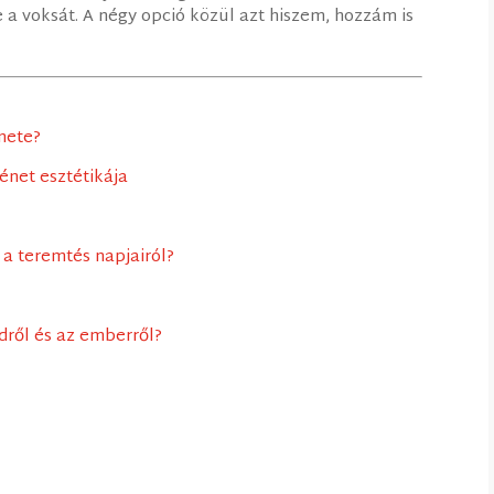
e a voksát. A négy opció közül azt hiszem, hozzám is
énete?
énet esztétikája
 a teremtés napjairól?
öldről és az emberről?