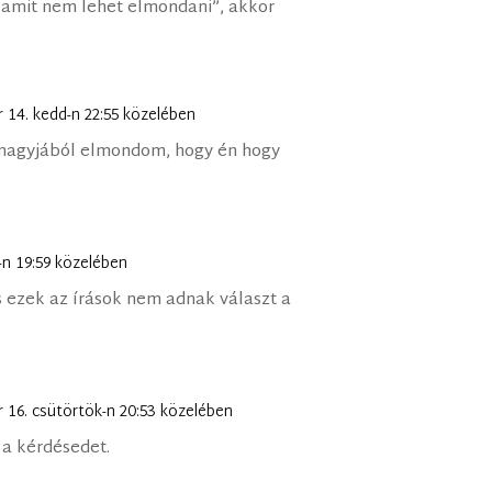
 „amit nem lehet elmondani”, akkor
r 14. kedd-n 22:55 közelében
n nagyjából elmondom, hogy én hogy
k-n 19:59 közelében
 ezek az írások nem adnak választ a
r 16. csütörtök-n 20:53 közelében
 a kérdésedet.