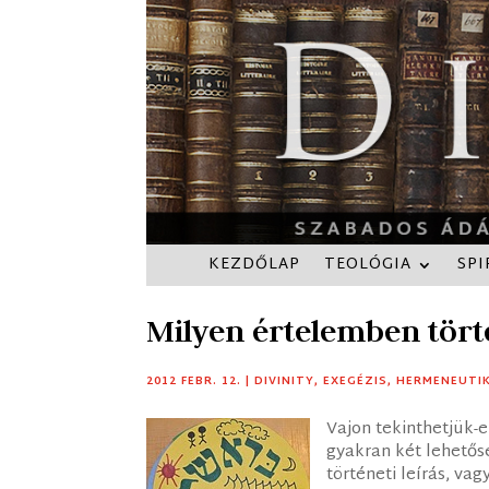
KEZDŐLAP
TEOLÓGIA
SPI
Milyen értelemben tört
2012 FEBR. 12.
|
DIVINITY
,
EXEGÉZIS
,
HERMENEUTI
Vajon tekinthetjük-
gyakran két lehetős
történeti leírás, va