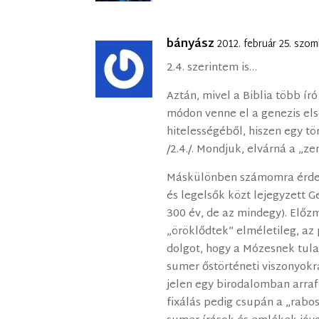
bányász
2012. február 25. szo
2.4. szerintem is…
Aztán, mivel a Biblia több író
módon venne el a genezis els
hitelességéből, hiszen egy tö
/2.4./. Mondjuk, elvárná a „
Máskülönben számomra érde
és legelsők közt lejegyzett G
300 év, de az mindegy). Elő
„öröklődtek” elméletileg, az
dolgot, hogy a Mózesnek tulaj
sumer őstörténeti viszonyokr
jelen egy birodalomban arraf
fixálás pedig csupán a „rabo