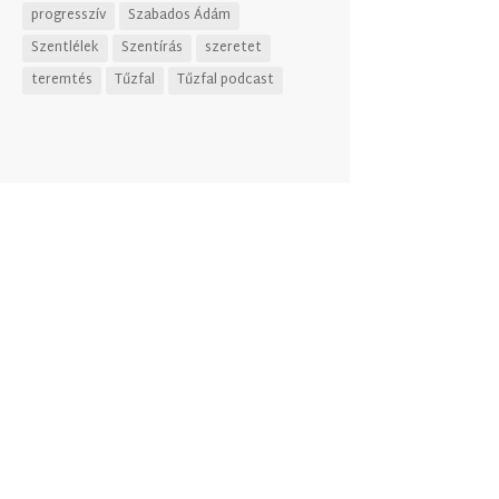
progresszív
Szabados Ádám
Szentlélek
Szentírás
szeretet
teremtés
Tűzfal
Tűzfal podcast