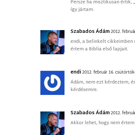
Persze ha misztikusan értik,
így jártam.
Szabados Ádám
2012. februá
endi, a belinkelt cikkeimbe
értem a Biblia első lapjait.
endi
2012. február 16. csütörtö
Ádám, nem ezt kérdeztem, és
kérdésemre.
Szabados Ádám
2012. februá
Akkor lehet, hogy nem értem