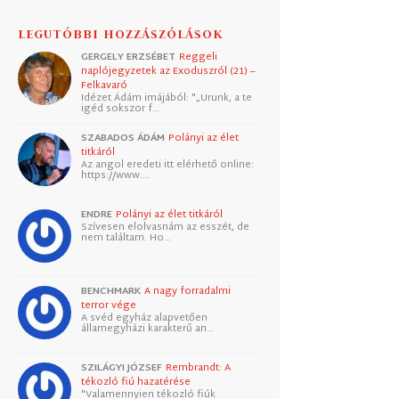
LEGUTÓBBI HOZZÁSZÓLÁSOK
GERGELY ERZSÉBET
Reggeli
naplójegyzetek az Exoduszról (21) –
Felkavaró
Idézet Ádám imájából: "„Urunk, a te
igéd sokszor f…
SZABADOS ÁDÁM
Polányi az élet
titkáról
Az angol eredeti itt elérhető online:
https://www.…
ENDRE
Polányi az élet titkáról
Szívesen elolvasnám az esszét, de
nem találtam. Ho…
BENCHMARK
A nagy forradalmi
terror vége
A svéd egyház alapvetően
államegyházi karakterű an…
SZILÁGYI JÓZSEF
Rembrandt: A
tékozló fiú hazatérése
"Valamennyien tékozló fiúk