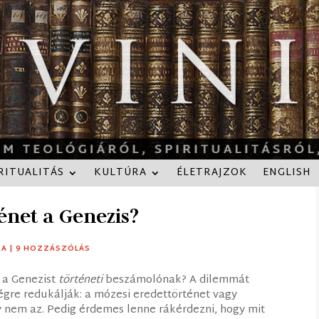
RITUALITÁS
KULTÚRA
ÉLETRAJZOK
ENGLISH
énet a Genezis?
KA
|
9 HOZZÁSZÓLÁS
e a Genezist
történeti
beszámolónak? A dilemmát
égre redukálják: a mózesi eredettörténet vagy
gy nem az. Pedig érdemes lenne rákérdezni, hogy mit