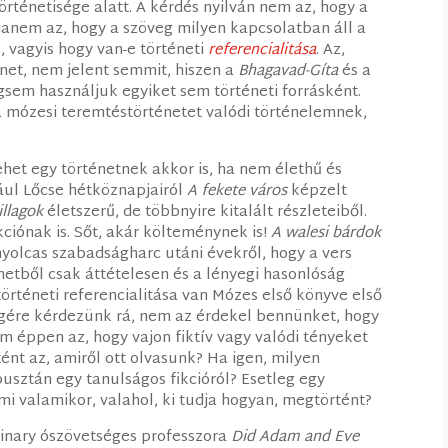
történetisége alatt. A kérdés nyilván nem az, hogy a
 hanem az, hogy a szöveg milyen kapcsolatban áll a
, vagyis hogy van-e történeti
referencialitása
. Az,
énet, nem jelent semmit, hiszen a
Bhagavad-Gíta
és a
gsem használjuk egyiket sem történeti forrásként.
 a mózesi teremtéstörténetet valódi történelemnek,
ehet egy történetnek akkor is, ha nem élethű és
ul Lőcse hétköznapjairól
A fekete város
képzelt
illagok
életszerű, de többnyire kitalált részleteiből.
kciónak is. Sőt, akár költeménynek is!
A walesi bárdok
yolcas szabadságharc utáni évekről, hogy a vers
énetből csak áttételesen és a lényegi hasonlóság
örténeti referencialitása van Mózes első könyve első
égére kérdezünk rá, nem az érdekel bennünket, hogy
m éppen az, hogy vajon fiktív vagy valódi tényeket
ént az, amiről ott olvasunk? Ha igen, milyen
usztán egy tanulságos fikcióról? Esetleg egy
ami valamikor, valahol, ki tudja hogyan, megtörtént?
minary ószövetséges professzora
Did Adam and Eve