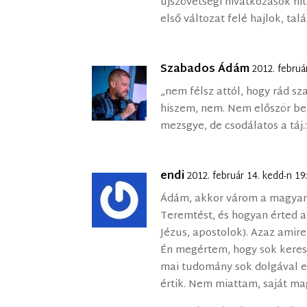
újszövetségi hivatkozások hit
első változat felé hajlok, tal
Szabados Ádám
2012. februá
„nem félsz attól, hogy rád 
hiszem, nem. Nem először bes
mezsgye, de csodálatos a táj.:
endi
2012. február 14. kedd-n 1
Ádám, akkor várom a magyará
Teremtést, és hogyan érted a
Jézus, apostolok). Azaz amire 
Én megértem, hogy sok keres
mai tudomány sok dolgával e
értik. Nem miattam, saját ma