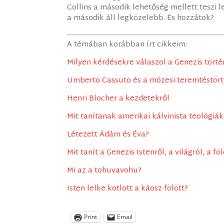
Collins a második lehetőség mellett teszi l
a második áll legközelebb. És hozzátok?
A témában korábban írt cikkeim:
Milyen kérdésekre válaszol a Genezis tört
Umberto Cassuto és a mózesi teremtéstört
Henri Blocher a kezdetekről
Mit tanítanak amerikai kálvinista teológiák
Létezett Ádám és Éva?
Mit tanít a Genezis Istenről, a világról, a f
Mi az a tohuvavohu?
Isten lelke kotlott a káosz fölött?
Print
Email