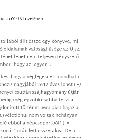
mbat-n 01:16 közelében
 tollából állt össze egy könyvvé, mi
ő oldalainak valósághűsége az Újsz.
rténet lehet nem teljesen tényszerű
zember” hogy az legyen…
kes, hogy a véglegesnek mondható
enezis nagyjából 2612 éves lehet ( +/-
zményei csupán szájhagyomány útján
 pedig még egzotikusabbá teszi a
donított történet nem picit hajaz a
a (véletlenül nem voltak néhányan
elé ebből a népcsoportból? ). A
skodás” után lett összerakva. De a