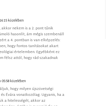
 16:15 közelében
 akkor nekem is a 2. pont tűnik
zámoló hasonlít, ám mégis szembenáll
zért a 4. pontban is van elképzelés:
n, hogy fontos tanításokat akart
 teológiai értelemben. Egyébként ez
em félsz attól, hogy rád szakadnak
n 05:58 közelében
áljuk, hogy milyen újszövetségi
és Évára vonatkozólag. Ugyanis, ha a
k a hitelességét, akkor az