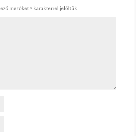
lező mezőket
*
karakterrel jelöltük