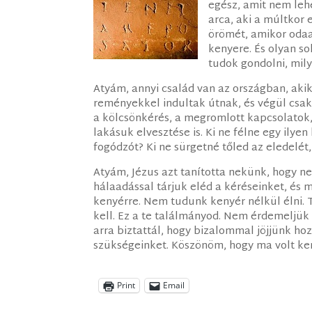
egész, amit nem leh
arca, aki a múltkor 
örömét, amikor odaa
kenyere. És olyan so
tudok gondolni, mily
Atyám, annyi család van az országban, aki
reményekkel indultak útnak, és végül csak
a kölcsönkérés, a megromlott kapcsolatok,
lakásuk elvesztése is. Ki ne félne egy ilye
fogódzót? Ki ne sürgetné tőled az eledelét
Atyám, Jézus azt tanította nekünk, hogy ne
hálaadással tárjuk eléd a kéréseinket, és
kenyérre. Nem tudunk kenyér nélkül élni. T
kell. Ez a te találmányod. Nem érdemeljük
arra biztattál, hogy bizalommal jöjjünk h
szükségeinket. Köszönöm, hogy ma volt keny
Print
Email