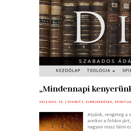
KEZDŐLAP
TEOLÓGIA
SPI
„Mindennapi kenyerün
2014 NOV. 15.
|
DIVINITY
,
ELMÉLKEDÉSEK
,
SPIRITU
Atyánk, rengeteg a 
amikor a földön jár
nagyon rossz látni e