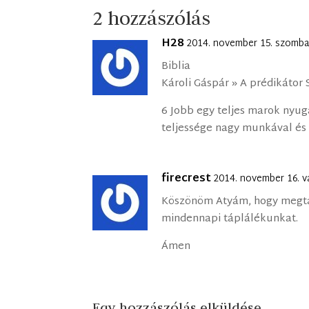
2 hozzászólás
H28
2014. november 15. szomba
Biblia
Károli Gáspár » A prédikátor
6 Jobb egy teljes marok nyu
teljessége nagy munkával és 
firecrest
2014. november 16. v
Köszönöm Atyám, hogy megta
mindennapi táplálékunkat.
Ámen
Egy hozzászólás elküldése