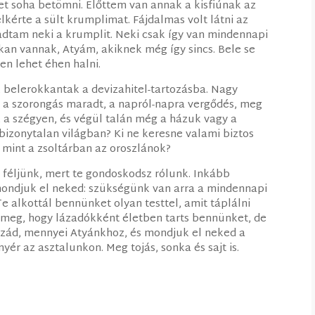
et soha betömni. Előttem van annak a kisfiúnak az
elkérte a sült krumplimat. Fájdalmas volt látni az
dtam neki a krumplit. Neki csak így van mindennapi
kan vannak, Atyám, akiknek még így sincs. Bele se
en lehet éhen halni.
k belerokkantak a devizahitel-tartozásba. Nagy
 a szorongás maradt, a napról-napra vergődés, meg
 a szégyen, és végül talán még a házuk vagy a
n bizonytalan világban? Ki ne keresne valami biztos
, mint a zsoltárban az oroszlánok?
 féljünk, mert te gondoskodsz rólunk. Inkább
 mondjuk el neked: szükségünk van arra a mindennapi
e alkottál bennünket olyan testtel, amit táplálni
 meg, hogy lázadókként életben tarts bennünket, de
ozzád, mennyei Atyánkhoz, és mondjuk el neked a
ér az asztalunkon. Meg tojás, sonka és sajt is.