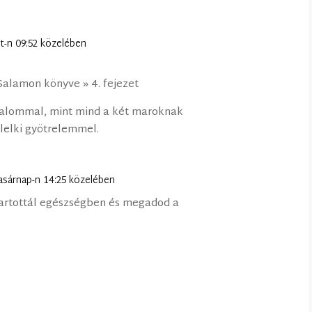
t-n 09:52 közelében
 Salamon könyve » 4. fejezet
galommal, mint mind a két maroknak
lelki gyötrelemmel.
asárnap-n 14:25 közelében
rtottál egészségben és megadod a