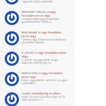
vagyunk azzal a különbs…
MENYHÁRT MIKLÓS
A nagy
forradalmi terror vége
Mindazonáltal egy protestáns
gyülekezetben adott d…
BENCHMARK
A nagy forradalmi
terror vége
"amikor egy felekezet hivatalosan
püspökké választ…
X. JÓZSEF
A nagy forradalmi terror
vége
A „költő” arra gondolt, hogy
alapvető különbség va…
KERESZTÉNY
A nagy forradalmi
terror vége
Péter, egyetértek. Amit írsz, az igaz,
a katolikus…
TUNDE
Személyiség és jellem
Helló, Én ezt a posztot majd 10 év
után olvasom, S…