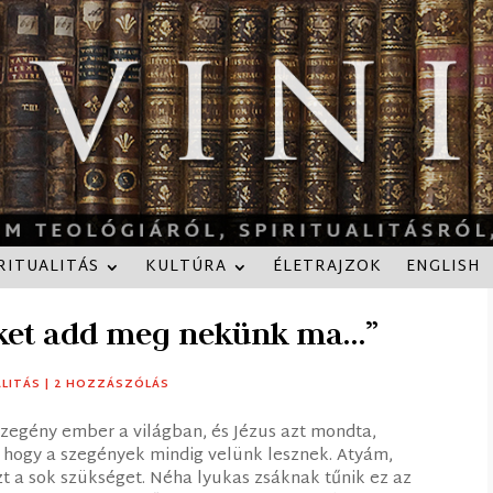
RITUALITÁS
KULTÚRA
ÉLETRAJZOK
ENGLISH
ket add meg nekünk ma…”
ALITÁS
|
2 HOZZÁSZÓLÁS
szegény ember a világban, és Jézus azt mondta,
t, hogy a szegények mindig velünk lesznek. Atyám,
zt a sok szükséget. Néha lyukas zsáknak tűnik ez az