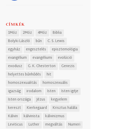
CÍMKÉK
1Móz
2Móz
4Móz
Biblia
Bolyki László
bűn
C. S. Lewis
egyház
engesztelés
episztemológia
evangélium
evangéliumi
evolúció
exodusz
G. K. Chesterton
Genezis
helyettes bűnhődés
hit
homoszexualitás
homoszexuális
igazság
irodalom
Isten
Isten igéje
Isten országa
Jézus
kegyelem
kereszt
Kierkegaard
Krisztus halála
Kálvin
kálvinista
kálvinizmus
Leviticus
Luther
megváltás
Numeri