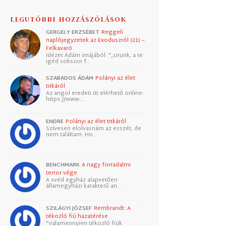
LEGUTÓBBI HOZZÁSZÓLÁSOK
GERGELY ERZSÉBET
Reggeli
naplójegyzetek az Exoduszról (21) –
Felkavaró
Idézet Ádám imájából: "„Urunk, a te
igéd sokszor f…
SZABADOS ÁDÁM
Polányi az élet
titkáról
Az angol eredeti itt elérhető online:
https://www.…
ENDRE
Polányi az élet titkáról
Szívesen elolvasnám az esszét, de
nem találtam. Ho…
BENCHMARK
A nagy forradalmi
terror vége
A svéd egyház alapvetően
államegyházi karakterű an…
SZILÁGYI JÓZSEF
Rembrandt: A
tékozló fiú hazatérése
"Valamennyien tékozló fiúk