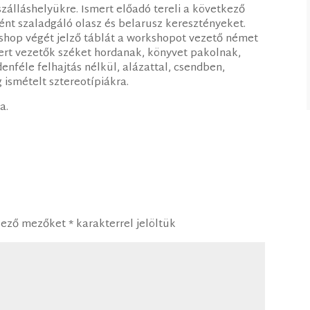
szálláshelyükre. Ismert előadó tereli a következő
ént szaladgáló olasz és belarusz keresztényeket.
hop végét jelző táblát a workshopot vezető német
rt vezetők széket hordanak, könyvet pakolnak,
nféle felhajtás nélkül, alázattal, csendben,
ismételt sztereotípiákra.
a.
lező mezőket
*
karakterrel jelöltük