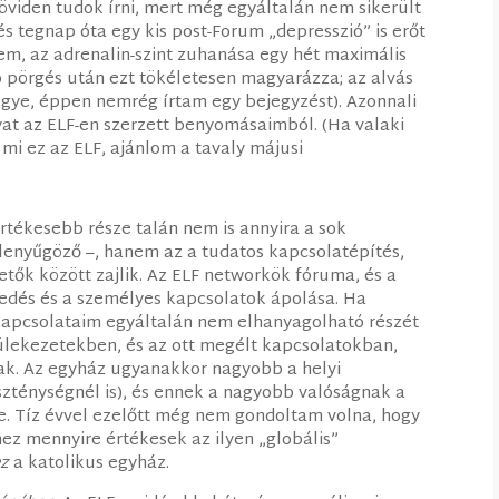
röviden tudok írni, mert még egyáltalán nem sikerült
 tegnap óta egy kis post-Forum „depresszió” is erőt
zem, az adrenalin-szint zuhanása egy hét maximális
 pörgés után ezt tökéletesen magyarázza; az alvás
ye, éppen nemrég írtam egy bejegyzést). Azonnali
at az ELF-en szerzett benyomásaimból. (Ha valaki
 mi ez az ELF, ajánlom a tavaly májusi
értékesebb része talán nem is annyira a sok
s lenyűgöző –, hanem az a tudatos kapcsolatépítés,
tők között zajlik. Az ELF networkök fóruma, és a
kedés és a személyes kapcsolatok ápolása. Ha
a kapcsolataim egyáltalán nem elhanyagolható részét
ülekezetekben, és az ott megélt kapcsolatokban,
ak. Az egyház ugyanakkor nagyobb a helyi
zténységnél is), és ennek a nagyobb valóságnak a
e. Tíz évvel ezelőtt még nem gondoltam volna, hogy
z mennyire értékesek az ilyen „globális”
ez
a katolikus egyház.