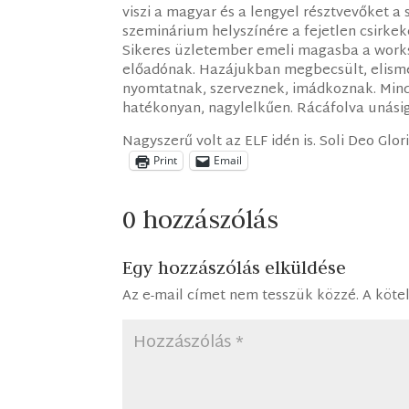
viszi a magyar és a lengyel résztvevőket a 
szeminárium helyszínére a fejetlen csirkek
Sikeres üzletember emeli magasba a works
előadónak. Hazájukban megbecsült, elisme
nyomtatnak, szerveznek, imádkoznak. Minde
hatékonyan, nagylelkűen. Rácáfolva unásig 
Nagyszerű volt az ELF idén is. Soli Deo Glori
Print
Email
0 hozzászólás
Egy hozzászólás elküldése
Az e-mail címet nem tesszük közzé.
A köte