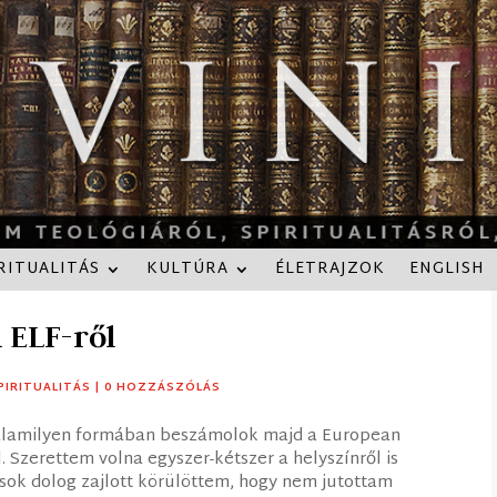
RITUALITÁS
KULTÚRA
ÉLETRAJZOK
ENGLISH
 ELF-ről
PIRITUALITÁS
|
0 HOZZÁSZÓLÁS
valamilyen formában beszámolok majd a European
 Szerettem volna egyszer-kétszer a helyszínről is
 sok dolog zajlott körülöttem, hogy nem jutottam