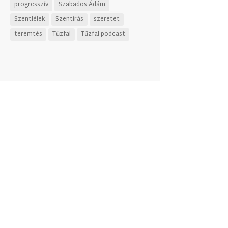
progresszív
Szabados Ádám
Szentlélek
Szentírás
szeretet
teremtés
Tűzfal
Tűzfal podcast