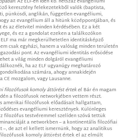
rópában
. Az ELF-en idén kb. hétszáz evangéliumi
öző keresztény felekezetekből valók (baptista,
i, pünkösdi, anglikán, független evangéliumi,
 hogy az evangélium áll a hitünk középpontjában, és
it és az életvitel minden kérdésében. Ez a két
ege, és ez a gondolat ezeken a találkozókon
Az ELF ma már megkerülhetetlen identitásképző
(nem csak egyházi, hanem a valóság minden területén
igazodási pont. Az evangéliumi identitás erősödése
lehet a világ minden dolgáról evangéliumi
dálkoznék, ha az ELF ugyanúgy meghatározó
 gondolkodása számára, ahogy annakidején
, a CE mozgalom, vagy Lausanne.
mi filozófusok komoly áttörést értek el
. Bár én magam
dén a filozófusok networkjében vettem részt.
és amerikai filozófusok előadásait hallgattam,
őződéses evangéliumi keresztények. Különleges
z filozófus testvéremmel szelíden szóvá tettük
minanciáját a networkben – a kontinentális filozófiai
–, de azt el kellett ismernünk, hogy az analitikus
ilozófusok komoly áttörést értek el az elmúlt