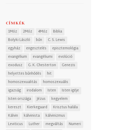
CÍMKÉK
1Móz
2Móz
4Móz
Biblia
Bolyki László
bűn
C. S. Lewis
egyház
engesztelés
episztemológia
evangélium
evangéliumi
evolúció
exodusz
G. K. Chesterton
Genezis
helyettes bűnhődés
hit
homoszexualitás
homoszexuális
igazság
irodalom
Isten
Isten igéje
Isten országa
Jézus
kegyelem
kereszt
Kierkegaard
Krisztus halála
Kálvin
kálvinista
kálvinizmus
Leviticus
Luther
megváltás
Numeri