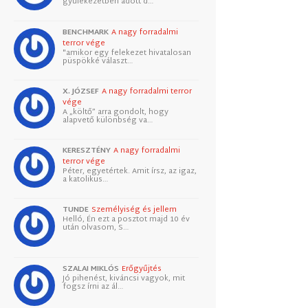
gyülekezetben adott d…
BENCHMARK
A nagy forradalmi
terror vége
"amikor egy felekezet hivatalosan
püspökké választ…
X. JÓZSEF
A nagy forradalmi terror
vége
A „költő” arra gondolt, hogy
alapvető különbség va…
KERESZTÉNY
A nagy forradalmi
terror vége
Péter, egyetértek. Amit írsz, az igaz,
a katolikus…
TUNDE
Személyiség és jellem
Helló, Én ezt a posztot majd 10 év
után olvasom, S…
SZALAI MIKLÓS
Erőgyűjtés
Jó pihenést, kiváncsi vagyok, mit
fogsz írni az ál…