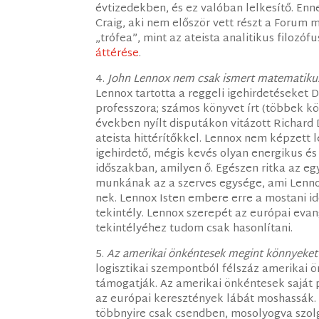
évtizedekben, és ez valóban lelkesítő. Enn
Craig, aki nem először vett részt a Forum 
„trófea”, mint az ateista analitikus filozóf
áttérése
.
4.
John Lennox nem csak ismert matematikus,
Lennox tartotta a reggeli igehirdetéseket 
professzora; számos könyvet írt (többek kö
években nyílt disputákon vitázott Richard 
ateista hittérítőkkel. Lennox nem képzett 
igehirdető, mégis kevés olyan energikus é
időszakban, amilyen ő. Egészen ritka az e
munkának az a szerves egysége, ami Lennox
nek. Lennox Isten embere erre a mostani id
tekintély. Lennox szerepét az európai eva
tekintélyéhez tudom csak hasonlítani.
5.
Az amerikai önkéntesek megint könnyeket
logisztikai szempontból félszáz amerikai
támogatják. Az amerikai önkéntesek saját
az európai keresztények lábát moshassák.
többnyire csak csendben, mosolyogva szol