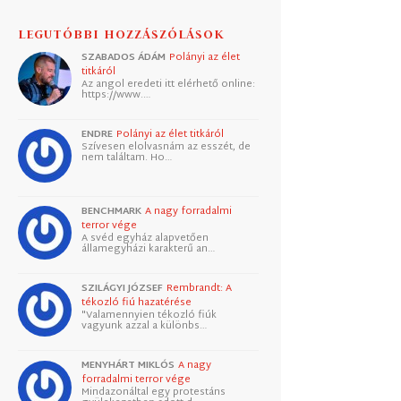
LEGUTÓBBI HOZZÁSZÓLÁSOK
SZABADOS ÁDÁM
Polányi az élet
titkáról
Az angol eredeti itt elérhető online:
https://www.…
ENDRE
Polányi az élet titkáról
Szívesen elolvasnám az esszét, de
nem találtam. Ho…
BENCHMARK
A nagy forradalmi
terror vége
A svéd egyház alapvetően
államegyházi karakterű an…
SZILÁGYI JÓZSEF
Rembrandt: A
tékozló fiú hazatérése
"Valamennyien tékozló fiúk
vagyunk azzal a különbs…
MENYHÁRT MIKLÓS
A nagy
forradalmi terror vége
Mindazonáltal egy protestáns