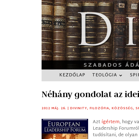
KEZDŐLAP
TEOLÓGIA
SPI
Néhány gondolat az idei
2012 MÁJ. 26.
|
DIVINITY
,
FILOZÓFIA
,
KÖZÖSSÉG
,
S
Azt
ígértem
, hogy 
Leadership Forumról.
tudósítani, de olyan