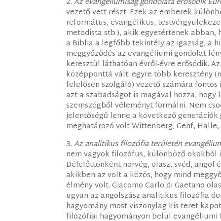
2.
Az evangéliumiság gondolata erősödik Eu
vezető vett részt. Ezek az emberek különb
református, evangélikus, testvérgyülekezet
metodista stb.), akik egyetértenek abban,
a Biblia a legfőbb tekintély az igazság, a h
meggyőződés az evangéliumi gondolat lény
keresztül láthatóan évről-évre erősödik. 
középponttá vált: egyre több keresztény 
felelősen szolgáló) vezető számára fontos 
azt a szabadságot is magával hozza, hogy 
szemszögből véleményt formálni. Nem cso
jelentőségű lenne a következő generációk
meghatározó volt Wittenberg, Genf, Halle
3.
Az analitikus filozófia területén evangéliu
nem vagyok filozófus, különböző okokból i
Délelőttönként norvég, olasz, svéd, angol 
akikben az volt a közös, hogy mind meggy
élmény volt. Giacomo Carlo di Gaetano olas
ugyan az angolszász analitikus filozófia do
hagyomány most viszonylag kis teret kapott 
filozófiai hagyományon belül evangéliumi f