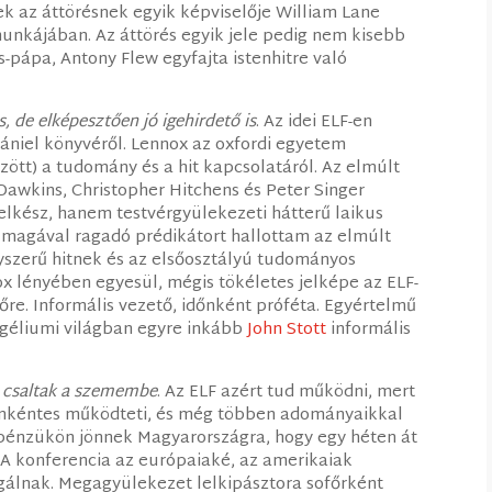
ek az áttörésnek egyik képviselője William Lane
munkájában. Az áttörés egyik jele pedig nem kisebb
us-pápa, Antony Flew egyfajta istenhitre való
 de elképesztően jó igehirdető is
. Az idei ELF-en
Dániel könyvéről. Lennox az oxfordi egyetem
zött) a tudomány és a hit kapcsolatáról. Az elmúlt
Dawkins, Christopher Hitchens és Peter Singer
lelkész, hanem testvérgyülekezeti hátterű laikus
s magával ragadó prédikátort hallottam az elmúlt
gyszerű hitnek és az elsőosztályú tudományos
 lényében egyesül, mégis tökéletes jelképe az ELF-
őre. Informális vezető, időnként próféta. Egyértelmű
ngéliumi világban egyre inkább
John Stott
informális
 csaltak a szemembe
. Az ELF azért tud működni, mert
 önkéntes működteti, és még többen adományaikkal
 pénzükön jönnek Magyarországra, hogy egy héten át
 A konferencia az európaiaké, az amerikaiak
gálnak. Megagyülekezet lelkipásztora sofőrként