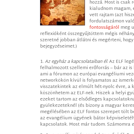
hozzá. Most is csak 
kialudnom magam, és
vett rajtam (azt his
fordulatszámon való
fontosságáról
meg ug
reflexióként összegyűjtöttem mégis néhány
szeretné jobban átlátni és megérteni, hogy
bejegyzéseimet.)
1.
Az egyház a kapcsolataiban él
. Az ELF leg
felhalmozott szellemi erőforrás – bár az i
ami a fórumon az európai evangéliumi veze
networkökön kívül is folyamatos az ismer
visszatekintek az elmúlt hét-nyolc évre, 
köszönhetem az ELF-nek. Hiszek a helyi gy
ezeket tartom az elsődleges kapcsolatokn
gyülekezeteknél (és bizony a magyar keres
megélésében az ELF fontos szerepet tölt b
az evangélium ügyének bátor képviseletéhe
kapcsolatok. Most már tudom. Számomra