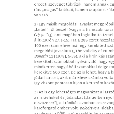
eredeti szöveget tükrözik, hanem annak egyi
(ún. „magas” kritikai), hanem csupán (szű
van szó.
2) Egy másik megoldási javaslat megpróbá
„Izráel”-ről beszél (vagyis a tíz északi törz
(כָֽל־יִשְׂרָאֵ֡ל), ami magában foglalhatta Izráel reguláris hadseregét, amely akkor 288 ezer főből
állt (1Krón 27,1-15). Ha a 288 ezret hozzáad
100 ezer (ami eleve már egy kerekített szá
megoldási javaslata („The Validity of Numb
Bulletin
11 [1978], 5-58), aki a krónikás sz
kerekített számokból nyilvánvaló, hogy egy
mindketten nagyjábóli számokkal dolgoztak
kerekítve 500 ezer. De az is lehet, hogy a
júdai harcost, akik már eleve számba volt
így viszont pontosan kijön a két szám közö
3) Az is egy lehetséges magyarázat a láts
az izráelieket és júdaiakat („Izráelben ny
ötszázezer”), a krónikás azonban összevonj
kardforgató ember volt,
beleértve
a Júdába
az olvasat a וִֽיהוּדָ֕ה szóösszetételben szereplő waw-ot inklúzív értelemben veszi: az „és Júda” az