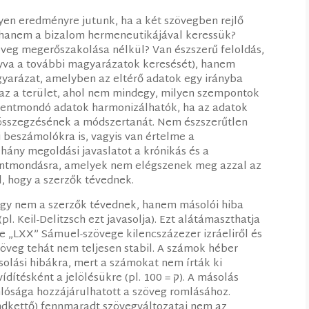
yen eredményre jutunk, ha a két szövegben rejlő
 hanem a bizalom hermeneutikájával keressük?
zöveg megerőszakolása nélkül? Van észszerű feloldás,
yva a további magyarázatok keresését), hanem
yarázat, amelyben az eltérő adatok egy irányba
 az a terület, ahol nem mindegy, milyen szempontok
ellentmondó adatok harmonizálhatók, ha az adatok
összegzésének a módszertanát. Nem észszerűtlen
ai beszámolókra is, vagyis van értelme a
hány megoldási javaslatot a krónikás és a
lentmondásra, amelyek nem elégszenek meg azzal az
, hogy a szerzők tévednek.
hogy nem a szerzők tévednek, hanem másolói hiba
. Keil-Delitzsch ezt javasolja). Ezt alátámaszthatja
le „LXX” Sámuel-szövege kilencszázezer izráeliről és
zöveg tehát nem teljesen stabil. A számok héber
olási hibákra, mert a számokat nem írták ki
nt a jelölésükre (pl. 100 = ק). A másolás
lósága hozzájárulhatott a szöveg romlásához.
ndkettő) fennmaradt szövegváltozatai nem az