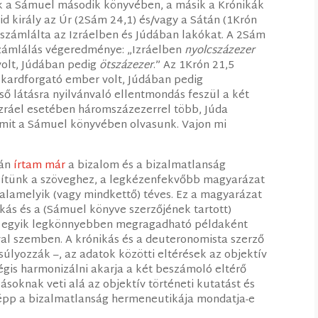
k a Sámuel második könyvében, a másik a Krónikák
d király az Úr (2Sám 24,1) és/vagy a Sátán (1Krón
gszámlálta az Izráelben és Júdában lakókat. A 2Sám
számlálás végeredménye: „Izráelben
nyolcszázezer
olt, Júdában pedig
ötszázezer
.” Az 1Krón 21,5
kardforgató ember volt, Júdában pedig
ső látásra nyilvánvaló ellentmondás feszül a két
Izráel esetében háromszázezerrel több, Júda
mit a Sámuel könyvében olvasunk. Vajon mi
sán
írtam már
a bizalom és a bizalmatlanság
lítünk a szöveghez, a legkézenfekvőbb magyarázat
valamelyik (vagy mindkettő) téves. Ez a magyarázat
kás és a (Sámuel könyve szerzőjének tartott)
 az egyik legkönnyebben megragadható példaként
al szemben. A krónikás és a deuteronomista szerző
úlyozzák –, az adatok közötti eltérések az objektív
égis harmonizálni akarja a két beszámoló eltérő
ásoknak veti alá az objektív történeti kutatást és
épp a bizalmatlanság hermeneutikája mondatja-e