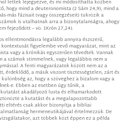
hol lettek lejegyezve, és mi módosíthatta közben
ő, hogy mind a deuteronomista (2 Sám 24,9), mind a
ás-más fázisait (vagy összegzéseit) tükrözik a
számok is utalhatnak arra a bizonytalanságra, ahogy
em fejeződött – vö. 1Krón 27,24).
gos ellentmondásra legalább annyira észszerű,
ti kontextusát figyelembe vevő magyarázat, mint az
ista vagy a krónikás egyszerűen tévedtek. Vannak
n a számok stimmelnek, vagy legalábbis nem a
gymással. A fenti magyarázatok között nem az a
t, érdeklődő, a másik viszont tisztességtelen, zárt és
 különbség az, hogy a szöveghez a bizalom vagy a
nek-e. Ebben az esetben úgy tűnik, a
 kutatást akadályozó lusta és elhamarkodott
ztönözte a kutatást és a megalapozottabb
i eltérés csak akkor bizonyítja a bibliai
zalmatlanság hermeneutikájával értelmezzük. De
k vizsgálatakor, azt többek közt éppen ez a példa