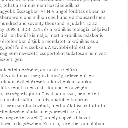
ot, tehát a számuk nem hozzáadódik az
nagyobb összegben. Az NIV angol fordítás ebben az
el there were one million one hundred thousand men
 hundred and seventy thousand in Judah”. Ez az
y 2098.4; BDB, 251), és a krónikás teológiai céljaival
ráel”-en belül kiemelje, mert a krónikás máskor is
ív értelemben értjük a mondatot, a krónikás és a
jából felére csökken. A további eltérést az
(meg nem nevezett) csoportokat tudatosan nem vett
szont igen.
mok értelmezésére, ami akár az előző
lálás adatainak megbízhatósága eleve erősen
okban lévő eltérések tükrözhetik a kaotikus
ók szerint a cenzust – különösen a végén –
b, aki végrehajtotta Dávid parancsát, nem értett
kon obstruálta is a folyamatot. A krónikás
nt… nem sorolta közéjük, mert utálatosnak tartotta
b ellenkezése ráadásul egybeesett az Úr
 és megverte Izráelt”), amely dögvészt hozott
 ebben a dögvészben. Ki tudja, a két beszámolóban