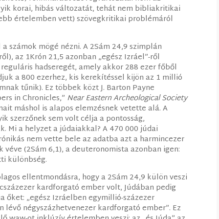
k korai, hibás változatát, tehát nem bibliakritikai
kebb értelemben vett) szövegkritikai problémáról
l a számok mögé nézni. A 2Sám 24,9 szimplán
sről), az 1Krón 21,5 azonban „egész Izráel”-ről
juk a 800 ezerhez, kis kerekítéssel kijön az 1 millió
mnak tűnik). Ez többek közt J. Barton Payne
ers in Chronicles,”
Near Eastern Archeological Society
ámait máshol is alapos elemzésnek vetette alá. A
ik szerzőnek sem volt célja a pontosság,
. Mi a helyzet a júdaiakkal? A 470 000 júdai
 krónikás nem vette bele az adatba azt a harmincezer
ak véve (2Sám 6,1), a deuteronomista azonban igen:
tti különbség.
zólagos ellentmondásra, hogy a 2Sám 24,9 külön veszi
olcszázezer kardforgató ember volt, Júdában pedig
a őket: „egész Izráelben egymillió-százezer
n lévő négyszázhetvenezer kardforgató ember”. Ez