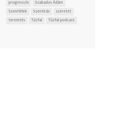
progresszív
Szabados Ádám
Szentlélek
Szentírás
szeretet
teremtés
Tűzfal
Tűzfal podcast