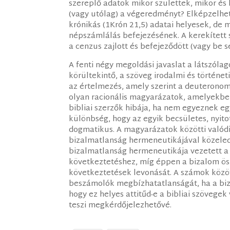
szereplő adatok mikor születtek, mikor és 
(vagy utólag) a végeredményt? Elképzelhet
krónikás (1Krón 21,5) adatai helyesek, de m
népszámlálás befejezésének. A kerekített 
a cenzus zajlott és befejeződött (vagy be s
A fenti négy megoldási javaslat a látszóla
körültekintő, a szöveg irodalmi és történe
az értelmezés, amely szerint a deuteronom
olyan racionális magyarázatok, amelyekbe
bibliai szerzők hibája, ha nem egyeznek e
különbség, hogy az egyik becsületes, nyitot
dogmatikus. A magyarázatok közötti valódi
bizalmatlanság hermeneutikájával közeled
bizalmatlanság hermeneutikája vezetett a
következtetéshez, míg éppen a bizalom ös
következtetések levonását. A számok között
beszámolók megbízhatatlanságát, ha a bi
hogy ez helyes attitűd-e a bibliai szövege
teszi megkérdőjelezhetővé.