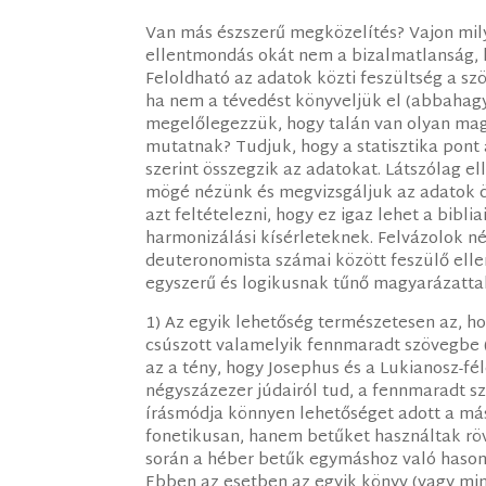
Van más észszerű megközelítés? Vajon mil
ellentmondás okát nem a bizalmatlanság,
Feloldható az adatok közti feszültség a s
ha nem a tévedést könyveljük el (abbahag
megelőlegezzük, hogy talán van olyan mag
mutatnak? Tudjuk, hogy a statisztika pont
szerint összegzik az adatokat. Látszólag 
mögé nézünk és megvizsgáljuk az adatok 
azt feltételezni, hogy ez igaz lehet a bibli
harmonizálási kísérleteknek. Felvázolok né
deuteronomista számai között feszülő el
egyszerű és logikusnak tűnő magyarázattal
1) Az egyik lehetőség természetesen az, 
csúszott valamelyik fennmaradt szövegbe (pl
az a tény, hogy Josephus és a Lukianosz-fé
négyszázezer júdairól tud, a fennmaradt s
írásmódja könnyen lehetőséget adott a más
fonetikusan, hanem betűket használtak rövídítéské
során a héber betűk egymáshoz való hason
Ebben az esetben az egyik könyv (vagy mi