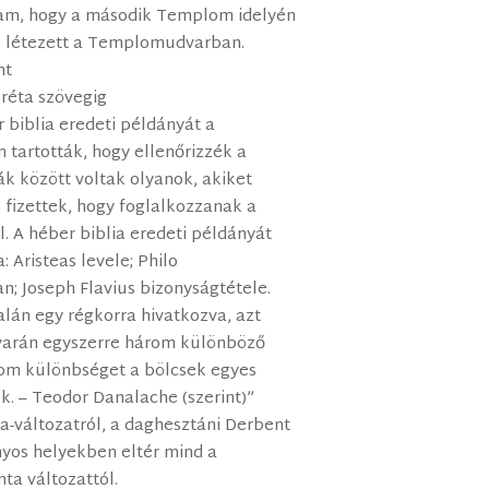
tam, hogy a második Templom idelyén
ó létezett a Templomudvarban.
nt
oréta szövegig
 biblia eredeti példányát a
tartották, hogy ellenőrizzék a
k között voltak olyanok, akiket
 fizettek, hogy foglalkozzanak a
l. A héber biblia eredeti példányát
: Aristeas levele; Philo
n; Joseph Flavius bizonyságtétele.
alán egy régkorra hivatkozva, azt
arán egyszerre három különböző
árom különbséget a bölcsek egyes
k. – Teodor Danalache (szerint)”
-változatról, a daghesztáni Derbent
nyos helyekben eltér mind a
ta változattól.