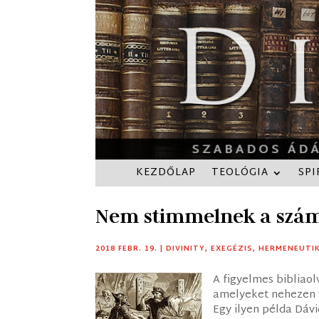
KEZDŐLAP
TEOLÓGIA
SPI
Nem stimmelnek a szá
2018 FEBR. 19.
|
DIVINITY
,
EXEGÉZIS
,
HERMENEUTI
A figyelmes bibliaol
amelyeket nehezen t
Egy ilyen példa Dáv