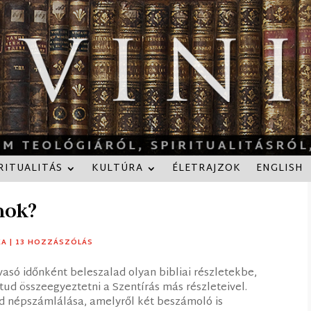
RITUALITÁS
KULTÚRA
ÉLETRAJZOK
ENGLISH
mok?
KA
|
13 HOZZÁSZÓLÁS
vasó időnként beleszalad olyan bibliai részletekbe,
ud összeegyeztetni a Szentírás más részleteivel.
id népszámlálása, amelyről két beszámoló is