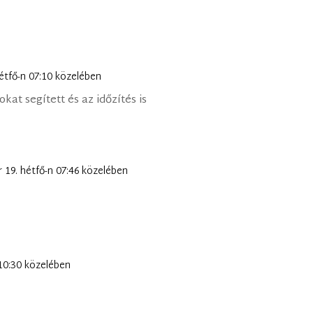
hétfő-n 07:10 közelében
at segített és az időzítés is
r 19. hétfő-n 07:46 közelében
 10:30 közelében