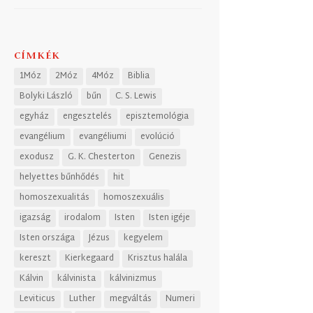
CÍMKÉK
1Móz
2Móz
4Móz
Biblia
Bolyki László
bűn
C. S. Lewis
egyház
engesztelés
episztemológia
evangélium
evangéliumi
evolúció
exodusz
G. K. Chesterton
Genezis
helyettes bűnhődés
hit
homoszexualitás
homoszexuális
igazság
irodalom
Isten
Isten igéje
Isten országa
Jézus
kegyelem
kereszt
Kierkegaard
Krisztus halála
Kálvin
kálvinista
kálvinizmus
Leviticus
Luther
megváltás
Numeri