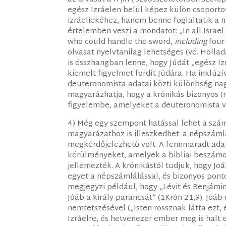
egész Izráelen belül képez külön csoport
izráeliekéhez, hanem benne foglaltatik a 
értelemben veszi a mondatot: „In all Isra
who could handle the sword,
including
four
olvasat nyelvtanilag lehetséges (vö. Hollada
is összhangban lenne, hogy Júdát „egész Iz
kiemelt figyelmet fordít Júdára. Ha inklúz
deuteronomista adatai közti különbség nagy
magyarázhatja, hogy a krónikás bizonyos 
figyelembe, amelyeket a deuteronomista vi
4) Még egy szempont hatással lehet a szá
magyarázathoz is illeszkedhet: a népszám
megkérdőjelezhető volt. A fennmaradt adat
körülményeket, amelyek a bibliai beszámol
jellemezték. A krónikástól tudjuk, hogy Joá
egyet a népszámlálással, és bizonyos ponto
megjegyzi például, hogy „Lévit és Benjámi
Jóáb a király parancsát” (1Krón 21,9). Jóá
nemtetszésével („Isten rossznak látta ezt,
Izráelre, és hetvenezer ember meg is halt