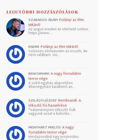
LEGUTÓBBI HOZZÁSZÓLÁSOK
SZABADOS ÁDÁM
Polányi az élet
titkáról
Az angol eredeti itt elérhető online:
https://www.…
ENDRE
Polányi az élet titkáról
Szívesen elolvasnám az esszét, de
nem találtam. Ho…
BENCHMARK
A nagy forradalmi
terror vége
A svéd egyház alapvetően
államegyházi karakterű an…
SZILÁGYI JÓZSEF
Rembrandt: A
tékozló fiú hazatérése
"Valamennyien tékozló fiúk
vagyunk azzal a különbs…
MENYHÁRT MIKLÓS
A nagy
forradalmi terror vége
Mindazonáltal egy protestáns