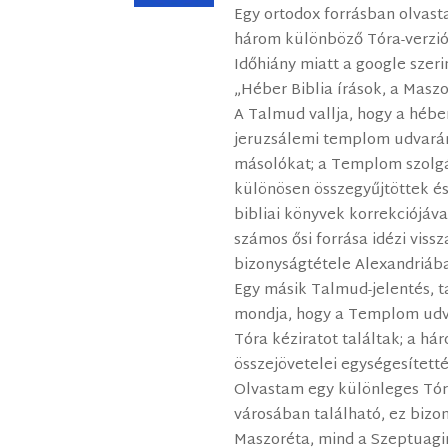
Egy ortodox forrásban olvas
három különböző Tóra-verzi
Időhiány miatt a google szeri
„Héber Biblia írások, a Masz
A Talmud vallja, hogy a héber
jeruzsálemi templom udvarán 
másolókat; a Templom szolgá
különösen összegyűjtöttek és
bibliai könyvek korrekciójáva
számos ősi forrása idézi vissza
bizonyságtétele Alexandriába
Egy másik Talmud-jelentés, t
mondja, hogy a Templom udv
Tóra kéziratot találtak; a h
összejövetelei egységesítetté
Olvastam egy különleges Tóra
városában található, ez bizo
Maszoréta, mind a Szeptuagin