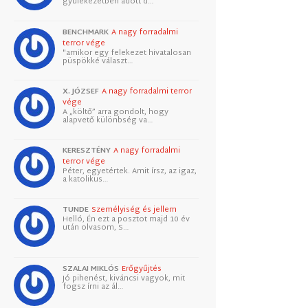
gyülekezetben adott d…
BENCHMARK
A nagy forradalmi
terror vége
"amikor egy felekezet hivatalosan
püspökké választ…
X. JÓZSEF
A nagy forradalmi terror
vége
A „költő” arra gondolt, hogy
alapvető különbség va…
KERESZTÉNY
A nagy forradalmi
terror vége
Péter, egyetértek. Amit írsz, az igaz,
a katolikus…
TUNDE
Személyiség és jellem
Helló, Én ezt a posztot majd 10 év
után olvasom, S…
SZALAI MIKLÓS
Erőgyűjtés
Jó pihenést, kiváncsi vagyok, mit
fogsz írni az ál…