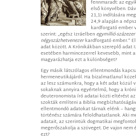
fennmaradt: az egyi
első könyvében. Dávi
21,1) indítására me
24,9 alapján a nép
kardforgató ember v
szerint: „egész Izráelben
egymillió-százezer
négyszázhetvenezer
kardforgató ember.” El
adat között. A Krónikákban szereplő adat 
esetében harmincezerrel kevesebb, mint a
magyarázhatja ezt a különbséget?
Egy másik látszólagos ellentmondás kapc
hermeneutikájáról. Ha bizalmatlanul köze
az lesz számunkra, hogy a két adat közül 
sokaknak annyira egyértelmű, hogy a króni
deuteronomista író adatai közti eltérést
szokták említeni a Biblia megbízhatóságáv
ellentmondó adatokat tárnak elénk – hangs
történész számára feloldhatatlanok. Aki m
adatait, az szerintük dogmatikai megfontol
megerőszakolja a szöveget. De vajon nem 
ezt?