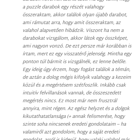
a puzzle darabok egy részét valahogy
összeraktam, akkor találok olyan újabb darabot,
ami rámutat arra, hogy amit összeraktam, az
valahol alapvetően hibádzik. Viszont ha nem a
darabokat vizsgálom, akkor látok egy összképet,
ami nagyon vonzó. De ezt persze már korábban is
írtam, mert ez egy visszatérő jelenség. Mintha egy
ponton túl bármit is vizsgálnék, ez lenne belőle.
Egy ideig úgy érzem, hogy fogást találok a témán,
de aztán a dolog mégis kifolyik valahogy a kezeim
közül és a megértésem szétfoszlik. Inkább csak
intuitív felvillanások vannak, de összeszedett
megértés nincs. Ez most már nem frusztrál
annyira, mint régen. Az egész helyzet és a dolgok
kikutathatatlansága (+ annak felismerése, hogy
szinte soha nincsenek eredeti gondolataim – ha
valamiről azt gondolom, hogy a saját eredeti