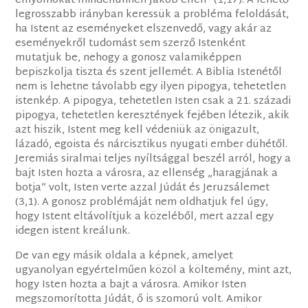
elnyomókat mindenünnen Jákób ellen” (1,17). A lehető
legrosszabb irányban keressük a probléma feloldását,
ha Istent az eseményeket elszenvedő, vagy akár az
eseményekről tudomást sem szerző Istenként
mutatjuk be, nehogy a gonosz valamiképpen
bepiszkolja tiszta és szent jellemét. A Biblia Istenétől
nem is lehetne távolabb egy ilyen pipogya, tehetetlen
istenkép. A pipogya, tehetetlen Isten csak a 21. századi
pipogya, tehetetlen keresztények fejében létezik, akik
azt hiszik, Istent meg kell védeniük az önigazult,
lázadó, egoista és nárcisztikus nyugati ember dühétől.
Jeremiás siralmai teljes nyíltsággal beszél arról, hogy a
bajt Isten hozta a városra, az ellenség „haragjának a
botja” volt, Isten verte azzal Júdát és Jeruzsálemet
(3,1). A gonosz problémáját nem oldhatjuk fel úgy,
hogy Istent eltávolítjuk a közeléből, mert azzal egy
idegen istent kreálunk.
De van egy másik oldala a képnek, amelyet
ugyanolyan egyértelműen közöl a költemény, mint azt,
hogy Isten hozta a bajt a városra. Amikor Isten
megszomorította Júdát, ő is szomorú volt. Amikor