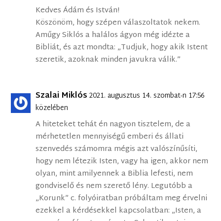
Kedves Ádám és István!
Köszönöm, hogy szépen válaszoltatok nekem.
Aműgy Siklós a halálos ágyon még idézte a
Bibliát, és azt mondta: „Tudjuk, hogy akik Istent
szeretik, azoknak minden javukra válik.”
Szalai Miklós
2021. augusztus 14. szombat-n 17:56
közelében
A hiteteket tehát én nagyon tisztelem, de a
mérhetetlen mennyiségű emberi és állati
szenvedés számomra mégis azt valószínűsíti,
hogy nem létezik Isten, vagy ha igen, akkor nem
olyan, mint amilyennek a Biblia lefesti, nem
gondviselő és nem szerető lény. Legutóbb a
„Korunk” c. folyóiratban próbáltam meg érvelni
ezekkel a kérdésekkel kapcsolatban: „Isten, a