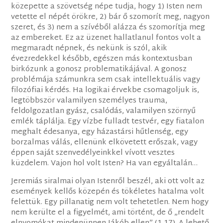
közepette a szövetség népe tudja, hogy 1) Isten nem
vetette el népét örökre, 2) bár ő szomorít meg, nagyon
szeret, és 3) nem a szívéből alázza és szomorítja meg
az embereket. Ez az üzenet hallatlanul fontos volt a
megmaradt népnek, és nekünk is szól, akik
évezredekkel később, egészen más kontextusban
birkózunk a gonosz problematikájával. A gonosz
problémája számunkra sem csak intellektuális vagy
filozófiai kérdés. Ha logikai érvekbe csomagoljuk is,
legtöbbször valamilyen személyes trauma,
feldolgozatlan gyász, csalódás, valamilyen szörnyű
emlék táplálja. Egy vízbe fulladt testvér, egy fiatalon
meghalt édesanya, egy házastársi hűtlenség, egy
borzalmas válás, ellenünk elkövetett erőszak, vagy
éppen saját szenvedélyeinkkel vívott vesztes
küzdelem. Vajon hol volt Isten? Ha van egyáltalán…
Jeremiás siralmai olyan Istenről beszél, aki ott volt az
események kellős közepén és tökéletes hatalma volt
felettük. Egy pillanatig nem volt tehetetlen. Nem hogy
nem kerülte el a figyelmét, ami történt, de ő „rendelt