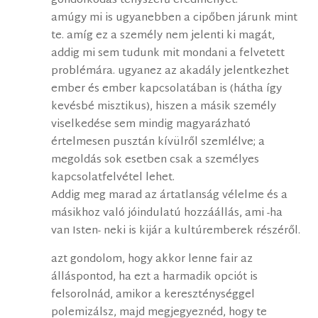
gondolkodás tényszerű eredményét.
amúgy mi is ugyanebben a cipőben járunk mint
te. amíg ez a személy nem jelenti ki magát,
addig mi sem tudunk mit mondani a felvetett
problémára. ugyanez az akadály jelentkezhet
ember és ember kapcsolatában is (hátha így
kevésbé misztikus), hiszen a másik személy
viselkedése sem mindig magyarázható
értelmesen pusztán kívülről szemlélve; a
megoldás sok esetben csak a személyes
kapcsolatfelvétel lehet.
Addig meg marad az ártatlanság vélelme és a
másikhoz való jóindulatú hozzáállás, ami -ha
van Isten- neki is kijár a kultúremberek részéről.
azt gondolom, hogy akkor lenne fair az
álláspontod, ha ezt a harmadik opciót is
felsorolnád, amikor a kereszténységgel
polemizálsz, majd megjegyeznéd, hogy te