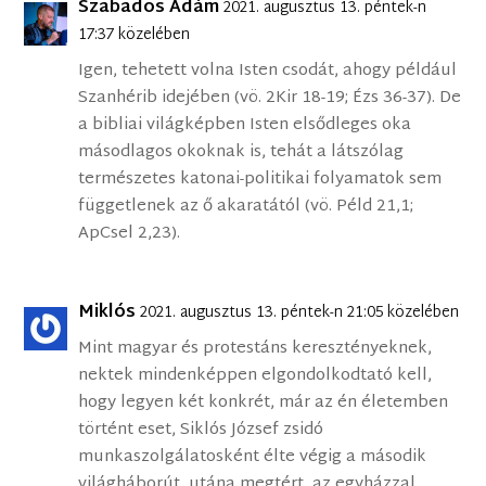
Szabados Ádám
2021. augusztus 13. péntek-n
17:37 közelében
Igen, tehetett volna Isten csodát, ahogy például
Szanhérib idejében (vö. 2Kir 18-19; Ézs 36-37). De
a bibliai világképben Isten elsődleges oka
másodlagos okoknak is, tehát a látszólag
természetes katonai-politikai folyamatok sem
függetlenek az ő akaratától (vö. Péld 21,1;
ApCsel 2,23).
Miklós
2021. augusztus 13. péntek-n 21:05 közelében
Mint magyar és protestáns keresztényeknek,
nektek mindenképpen elgondolkodtató kell,
hogy legyen két konkrét, már az én életemben
történt eset, Siklós József zsidó
munkaszolgálatosként élte végig a második
világháborút, utána megtért, az egyházzal