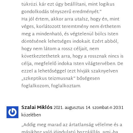
tükrözi. kár ezt úgy beállítani, mint logikus
gondolkodás tényszerű eredményét.”
Ha jól értem, akkor arra utalsz, hogy én, mint
véges, korlátozott teremtmény nem érthetem
meg a mindenható, és végtelenül bölcs Isten
döntésének lehetséges indokait. Ezért abból,
hogy nem látom a rossz céljait, nem
következtethetek arra, hogy a rossznak nincs is
célja, megfelelő indoka Isten világtervében. De
ezzel a lehetőséggel (ezt hívják szaknyelven
„szkeptikus teizmusnak” bőségesen
foglalkozom, foglalkoztam.
Szalai Miklós
2021. augusztus 14. szombat-n 20:31
közelében
„Addig meg marad az ártatlanság vélelme és a
másikhoz való jóindulatú hozzáállás, ami -ha