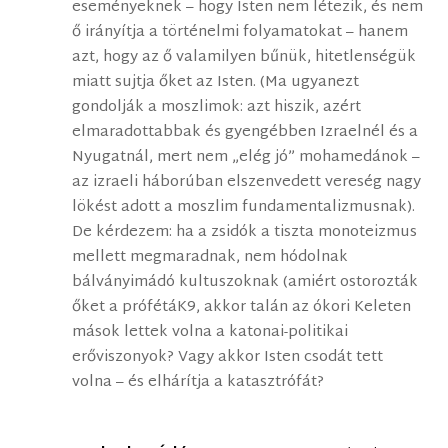
eseményeknek – hogy Isten nem létezik, és nem
ő irányítja a történelmi folyamatokat – hanem
azt, hogy az ő valamilyen bűnük, hitetlenségük
miatt sujtja őket az Isten. (Ma ugyanezt
gondolják a moszlimok: azt hiszik, azért
elmaradottabbak és gyengébben Izraelnél és a
Nyugatnál, mert nem „elég jó” mohamedánok –
az izraeli háborúban elszenvedett vereség nagy
lökést adott a moszlim fundamentalizmusnak).
De kérdezem: ha a zsidók a tiszta monoteizmus
mellett megmaradnak, nem hódolnak
bálványimádó kultuszoknak (amiért ostorozták
őket a prófétáK9, akkor talán az ókori Keleten
mások lettek volna a katonai-politikai
erőviszonyok? Vagy akkor Isten csodát tett
volna – és elhárítja a katasztrófát?