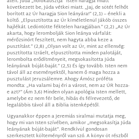
átélt. Júda „holokausztja” Isten haragja miatt
következett be, Júda vétkei miatt. „Jaj, de sötét felhőt
borított az Úr haragja Sion leányára!” (2,1) – énekli a
költő. „Elpusztította az Úr kíméletlenül Jákób összes
hajlékát. Ledöntötte féktelen haragjában.” (2,2) „Az Úr
akarta, hogy lerombolják Sion leánya várfalát:
mérőzsinórt feszített, nem hagyta abba keze a
pusztítást.” (2,8) „Olyan volt az Úr, mint az ellenség:
pusztította Izráelt, elpusztította minden palotáját,
lerombolta erődítményeit, megsokasította Júda
leányának búját-baját.” (2,5) És így tovább. Isten nem
távol áll az eseményektől, hanem ő maga hozza a
pusztulást Jeruzsálemre. Ahogy Ámósz próféta
mondta: „Ha valami baj éri a várost, nem az ÚR hozza-
e azt?” (Ám 3,6) Minden olyan apológia Isten mellett,
amelybe ez nem fér bele, hibás és félrevezető, de
legalábbis távol áll a Biblia istenképétől.
Ugyanakkor éppen a Jeremiás siralmai mutatja meg,
hogy mi van Isten szívében, amikor „megsokasítja Júda
leányának búját-baját”. Rendkívül gondosan
szerkesztett költeményről van szó. A könyv öt részből