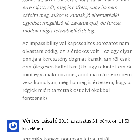
gondolat, arról is kiderül, hogy valaki valahol már
erre rájött, sőt, meg is cáfolta, vagy ha nem
cáfolta meg, akkor is vannak jó alternatívák)
egyrészt megalázó ill. zavarba ejtő, de furcsa
módon mégis felszabadító dolog.
Az impassibility-vel kapcsoaltos sorozatot nem
olvastam eddig, ez is érdekes volt – ez egy olyan
pontja a keresztény dogmatikának, amiről csak
érintőlegesen hallottam (kb. úgy tekintettem rá,
mint egy anakronizmus, amit ma már senki nem
vesz komolyan, még ha meg is értettem, hogy a
régiek miért tartották ezt elvi okokból
fontosnak).
Vértes László
2018. augusztus 31. péntek-n 11:53
közelében
Jeremiás könyve pontosan leírja, mitől