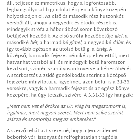
áll, teljesen szimmetrikus, hogy a legfontosabb,
leghangsúlyosabb gondolat éppen a könyv közepén
helyezkedjen el. Az első és második rész huszonkét
versből áll, ahogy a negyedik és ötödik részek is.
Mindegyik strófa a héber ábécé soron következő
betűjével kezdődik. Az első strófa kezdőbetűje
alef
, a
másodiké
bét
, a harmadiké
gimel
, a negyediké
dálet
, és
így tovább egészen az utolsó betűig, a
táv
ig. A
középső, harmadik fejezet némiképp eltér ettől, mert
hatvanhat versből áll, és mindegyik betű háromszor
kezd sort, szintén szabályosan követve a héber ábécét.
A szerkesztés a zsidó gondolkodás szerint a középső
fejezetre irányította a figyelmet, azon belül is a 31-33.
versekre, vagyis a harmadik fejezet és az egész könyv
közepére, ha úgy tetszik, szívére. A 3,31-33 így hangzik:
„
Mert nem vet el örökre az Úr. Még ha megszomorít is,
irgalmaz, mert nagyon szeret. Mert nem szíve szerint
alázza és szomorítja meg az embereket.
”
A szerző tehát azt szeretné, hogy a Jeruzsálemet
beborító vér, iszonyat és felfoghatatlan tragédia