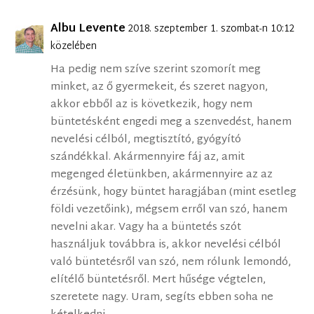
Albu Levente
2018. szeptember 1. szombat-n 10:12
közelében
Ha pedig nem szíve szerint szomorít meg
minket, az ő gyermekeit, és szeret nagyon,
akkor ebből az is következik, hogy nem
büntetésként engedi meg a szenvedést, hanem
nevelési célból, megtisztító, gyógyító
szándékkal. Akármennyire fáj az, amit
megenged életünkben, akármennyire az az
érzésünk, hogy büntet haragjában (mint esetleg
földi vezetőink), mégsem erről van szó, hanem
nevelni akar. Vagy ha a büntetés szót
használjuk továbbra is, akkor nevelési célból
való büntetésről van szó, nem rólunk lemondó,
elítélő büntetésről. Mert hűsége végtelen,
szeretete nagy. Uram, segíts ebben soha ne