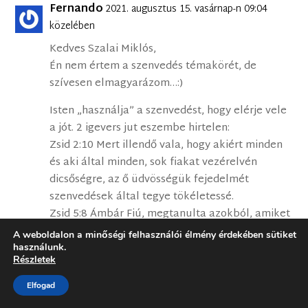
Fernando
2021. augusztus 15. vasárnap-n 09:04
közelében
Kedves Szalai Miklós,
Én nem értem a szenvedés témakörét, de
szívesen elmagyarázom…:)
Isten „használja” a szenvedést, hogy elérje vele
a jót. 2 igevers jut eszembe hirtelen:
Zsid 2:10 Mert illendő vala, hogy akiért minden
és aki által minden, sok fiakat vezérelvén
dicsőségre, az ő üdvösségük fejedelmét
szenvedések által tegye tökéletessé.
Zsid 5:8 Ámbár Fiú, megtanulta azokból, amiket
szenvedett, az engedelmességet;
A weboldalon a minőségi felhasználói élmény érdekében sütiket
Itt tehát a tökéletessé tevés és az
használunk.
Részletek
engedelmessé tevés volt a cél.
Elfogad