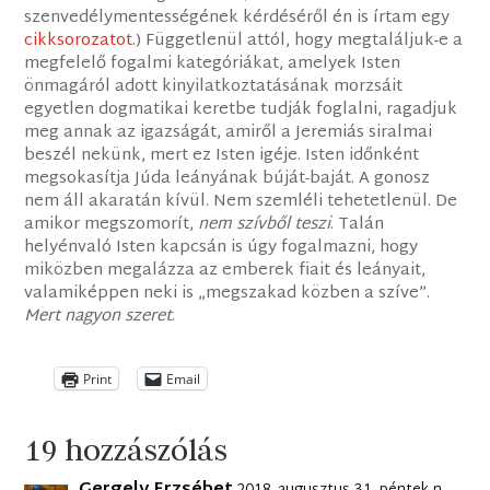
szenvedélymentességének kérdéséről én is írtam egy
cikksorozatot
.) Függetlenül attól, hogy megtaláljuk-e a
megfelelő fogalmi kategóriákat, amelyek Isten
önmagáról adott kinyilatkoztatásának morzsáit
egyetlen dogmatikai keretbe tudják foglalni, ragadjuk
meg annak az igazságát, amiről a Jeremiás siralmai
beszél nekünk, mert ez Isten igéje. Isten időnként
megsokasítja Júda leányának búját-baját. A gonosz
nem áll akaratán kívül. Nem szemléli tehetetlenül. De
amikor megszomorít,
nem szívből teszi
. Talán
helyénvaló Isten kapcsán is úgy fogalmazni, hogy
miközben megalázza az emberek fiait és leányait,
valamiképpen neki is „megszakad közben a szíve”.
Mert nagyon szeret
.
Print
Email
19 hozzászólás