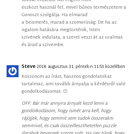
sokkal erősebb. Aki engem mint
eszközt használ fel, mivel bűnös természetem a
Gonoszt szolgálja. Ha elmarad
a beismerés, marad a szomorúság. De ha az
irgalom hatására megtörténik, Isten
szívének indulata, a szeret veszi át az uralmat
és árad a szívembe.
Steve
2018. augusztus 31. péntek-n 11:53 közelében
Köszönöm az írást, hasznos gondolatokat
tartalmaz, ami tovább árnyalja a kérdésről való
gondolkodásomat. 🙂
OFF: Bár már annyira árnyalt kezd lenni a
gondolkodásom, hogy ismét arra kell, hogy
rájöjjek, hogy semmit sem tudok összerakni
semmivel, és csak összeilleszthetetlen puzzle
darabok hevernek szerte szét. Ha úgy tűnik, hogy