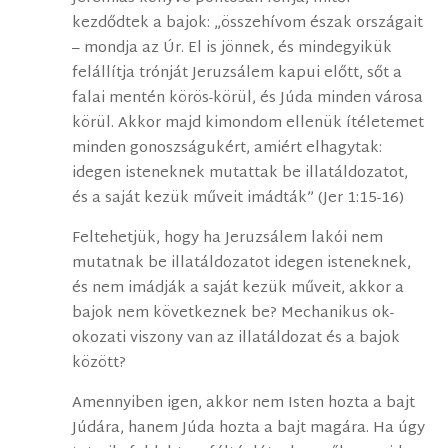
kezdődtek a bajok: „összehívom észak országait
– mondja az Úr. El is jönnek, és mindegyikük
felállítja trónját Jeruzsálem kapui előtt, sőt a
falai mentén körös-körül, és Júda minden városa
körül. Akkor majd kimondom ellenük ítéletemet
minden gonoszságukért, amiért elhagytak:
idegen isteneknek mutattak be illatáldozatot,
és a saját kezük műveit imádták” (Jer 1:15-16)
Feltehetjük, hogy ha Jeruzsálem lakói nem
mutatnak be illatáldozatot idegen isteneknek,
és nem imádják a saját kezük műveit, akkor a
bajok nem következnek be? Mechanikus ok-
okozati viszony van az illatáldozat és a bajok
között?
Amennyiben igen, akkor nem Isten hozta a bajt
Júdára, hanem Júda hozta a bajt magára. Ha úgy