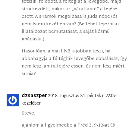
tetszik, feldobta a féltéglát a levegőbe, majd
sírni kezdett, mikor az „váratlanul” a fejére
esett. A sirámok megoldása is Júda népe (és
nem Isten) kezében van? (Be lehet fejezni az
illatáldozat bemutatását, a saját kézmű
imádását.)
Hasonlóan, a mai hívő is jobban teszi, ha
abbahagyja a féltéglák levegőbe dobálását, így
nem lesz, ami a fejére essen, és nem lesz miért
sírnia?
dzsaszper
2018. augusztus 31. péntek-n 22:09
közelében
Steve,
ajánlom a figyelmedbe a Préd 3, 9-13-at 🙂