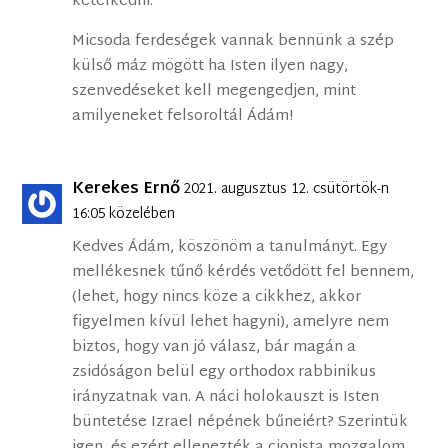
kételkedni.
Micsoda ferdeségek vannak bennünk a szép
külső máz mögött ha Isten ilyen nagy,
szenvedéseket kell megengedjen, mint
amilyeneket felsoroltál Ádám!
Kerekes Ernő
2021. augusztus 12. csütörtök-n
16:05 közelében
Kedves Ádám, köszönöm a tanulmányt. Egy
mellékesnek tűnő kérdés vetődött fel bennem,
(lehet, hogy nincs köze a cikkhez, akkor
figyelmen kívül lehet hagyni), amelyre nem
biztos, hogy van jó válasz, bár magán a
zsidóságon belül egy orthodox rabbinikus
irányzatnak van. A náci holokauszt is Isten
büntetése Izrael népének bűneiért? Szerintük
igen, és ezért ellenezték a cionista mozgalom