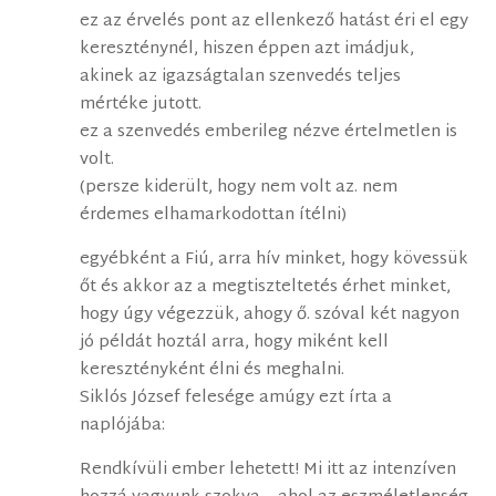
ez az érvelés pont az ellenkező hatást éri el egy
kereszténynél, hiszen éppen azt imádjuk,
akinek az igazságtalan szenvedés teljes
mértéke jutott.
ez a szenvedés emberileg nézve értelmetlen is
volt.
(persze kiderült, hogy nem volt az. nem
érdemes elhamarkodottan ítélni)
egyébként a Fiú, arra hív minket, hogy kövessük
őt és akkor az a megtiszteltetés érhet minket,
hogy úgy végezzük, ahogy ő. szóval két nagyon
jó példát hoztál arra, hogy miként kell
keresztényként élni és meghalni.
Siklós József felesége amúgy ezt írta a
naplójába:
Rendkívüli ember lehetett! Mi itt az intenzíven