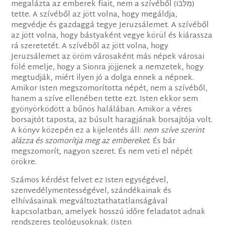
megalázta az emberek fiait, nem a szívéből (מִלִּבּ֔וֹ)
tette. A szívéből az jött volna, hogy megáldja,
megvédje és gazdaggá tegye Jeruzsálemet. A szívéből
az jött volna, hogy bástyaként vegye körül és kiárassza
rá szeretetét. A szívéből az jött volna, hogy
Jeruzsálemet az öröm városaként más népek városai
fölé emelje, hogy a Sionra jöjjenek a nemzetek, hogy
megtudják, miért ilyen jó a dolga ennek a népnek.
Amikor Isten megszomorította népét, nem a szívéből,
hanem a szíve ellenében tette ezt. Isten ekkor sem
gyönyörködött a bűnös halálában. Amikor a véres
borsajtót taposta, az búsult haragjának borsajtója volt.
A könyv közepén ez a kijelentés áll:
nem szíve szerint
alázza és szomorítja meg az embereket
. És bár
megszomorít, nagyon szeret. És nem veti el népét
örökre.
Számos kérdést felvet ez Isten egységével,
szenvedélymentességével, szándékainak és
elhívásainak megváltoztathatatlanságával
kapcsolatban, amelyek hosszú időre feladatot adnak
rendszeres teológusoknak. (Isten