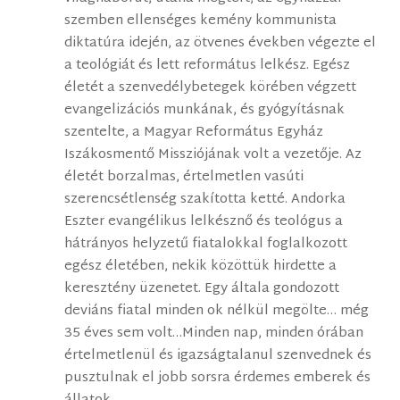
szemben ellenséges kemény kommunista
diktatúra idején, az ötvenes években végezte el
a teológiát és lett református lelkész. Egész
életét a szenvedélybetegek körében végzett
evangelizációs munkának, és gyógyításnak
szentelte, a Magyar Református Egyház
Iszákosmentő Missziójának volt a vezetője. Az
életét borzalmas, értelmetlen vasúti
szerencsétlenség szakította ketté. Andorka
Eszter evangélikus lelkésznő és teológus a
hátrányos helyzetű fiatalokkal foglalkozott
egész életében, nekik közöttük hirdette a
keresztény üzenetet. Egy általa gondozott
deviáns fiatal minden ok nélkül megölte… még
35 éves sem volt…Minden nap, minden órában
értelmetlenül és igazságtalanul szenvednek és
pusztulnak el jobb sorsra érdemes emberek és