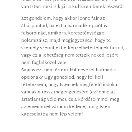
van Isten- neki is kijár a kultúremberek részéről.
azt gondolom, hogy akkor lenne fair az
álláspontod, ha ezt a harmadik opciót is
felsorolnád, amikor a kereszténységgel
polemizálsz, majd megjegyeznéd, hogy te
személy szerint ezt elképzelhetetlennek tartod,
vagy ez a lehetőség nem tetszik neked, ezért
nem foglalkozol vele.”
Sajnos ezt nem értem. Mit nevezel harmadik
opciónak? Úgy gondolod, hogy fel kell
tételeznem, hogy Istennek megfelelő indokai
vannak a rossz megengedésére (ez lenne az
ártatlanság vélelme), és a kérdéseimmel meg
az érveimmel várnom kellene, amíg Isten
kapcsolatba nem lép velem?