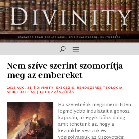
Nem szíve szerint szomorítja
meg az embereket
2018 AUG. 31.
|
DIVINITY
,
EXEGÉZIS
,
RENDSZERES TEOLÓGIA
,
SPIRITUALITÁS
|
19 HOZZÁSZÓLÁS
Ha szeretnénk megismerni Isten
legmélyebb indulatait a gonosz
kapcsán, az egyik bölcs dolog,
amit tehetünk az, hogy a
kezünkbe vesszük és
végigolvassuk az Ószövetség