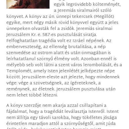
egyik legrövidebb költeményét,
a Jeremiás siralmairól szóló
könyvet. A könyv az ún. ünnepi tekercsek (Megillót)
egyike, mert négy másik rövid könyvvel együtt a jeles
ünnepeken olvasták fel a zsidók. Jeremiás siralmai
Jeruzsálem Kr. e. 587-es pusztulását siratja.
Felfoghatatlan tragédia volt ez Izráel népének. Az
emberveszteség, az ellenség brutalitása, a nép
szenvedése az ostrom alatt és után önmagában is
leírhatatlanul szörnyű élmény volt. Azonban ennél is
mélyebb seb volt látni a szent város lerombolását, és a
Templomét, amely Isten jelenlétét jelképezte népe
között. Jeruzsálem eleste azt jelezte, hogy mindennek
vége: vége a szövetségnek, az ígéreteknek, a
reménynek, az életnek. Jeruzsálem pusztulása után
nem lehet többé létezni.
A könyv szerzője nem akarja azzal csillapítani a
fájdalmat, hogy a tragédiát leválasztja Istenről. Istent
nem állítja egy távoli sarokba, hogy tökéletes jósága
érintetlen maradjon attól a szörnyűségtől, amit Júda