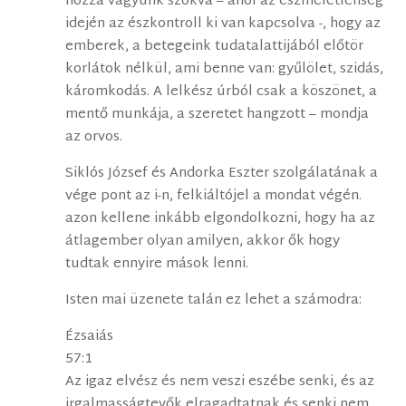
hozzá vagyunk szokva – ahol az eszméletlenség
idején az észkontroll ki van kapcsolva -, hogy az
emberek, a betegeink tudatalattijából előtör
korlátok nélkül, ami benne van: gyűlölet, szidás,
káromkodás. A lelkész úrból csak a köszönet, a
mentő munkája, a szeretet hangzott – mondja
az orvos.
Siklós József és Andorka Eszter szolgálatának a
vége pont az i-n, felkiáltójel a mondat végén.
azon kellene inkább elgondolkozni, hogy ha az
átlagember olyan amilyen, akkor ők hogy
tudtak ennyire mások lenni.
Isten mai üzenete talán ez lehet a számodra:
Ézsaiás
57:1
Az igaz elvész és nem veszi eszébe senki, és az
irgalmasságtevők elragadtatnak és senki nem