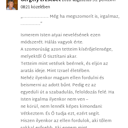
Gergely Erzsébet
2018. augusztus 31. péntek-n
08:21 közelében
„……………………. Még ha megszomorít is, irgalmaz,
……………….”
Ismerem Isten atyai nevelésének ezen
módszerét. Hálás vagyok érte.
A szomorúság azon tetteim kísérőjelensége,
melyektől Ő tisztítani akar.
Tetteim mint vetések beérnek, és eljön az
aratás ideje. Mint Izrael életében.
Nehéz ilyenkor magam ellen fordulni és
beismerni az adott bűnt. Pedig ez az
egyedüli út a szabadulás, feloldozás felé. Ha
Isten irgalma ilyenkor nem ven –
ne körül, nem lennék képes kimondani:
Vétkeztem. És Ő tudja ezt, ezért segít.
Hiszen ilyenkor az ellen fordulok, aki tőlem