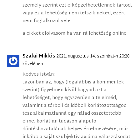
személy szerint ezt elképzelhetetlennek tartod,
vagy ez a lehetőség nem tetszik neked, ezért
nem foglalkozol vele.
a cikket elolvasom ha van rá lehetőség online.
Szalai Miklós
2021. augusztus 14. szombat-n 20:28
közelében
Kedves István:
„azonban az, hogy (legalábbis a kommentek
szerint) figyelmen kívül hagyod azt a
lehetőséget, hogy egyszerűen a te elméd,
valamint a térbeli és időbeli korlátozottságod
tesz alkalmatlanná egy nálad összetettebb
elme, korlátlan tudáson alapuló
döntéshozatalának helyes értelmezésére, már
inkább a saját szubjektív axióma választásodat