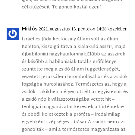
célkitűzéseit. Te gondolkoztál ezen?
Miklós
2021. augusztus 13. péntek-n 14:26 közelében
Izráel és Júda két kicsiny állam volt az ókori
Keleten, kiszolgáltatva a kialakuló asszír, majd
újbabiloniai nagyhatalomnak.Előbb az asszirok
és később a babiloniaiak totális erőfölénye
szüntette meg a zsidó állam függetlenségét,
vezetett Jeruzsálem lerombolásához és a zsidók
fogságba hurcolásához. Természetes az, hogy a
zsidók – akikben mélyen ott élt az egyistenhit és
a zsidó nép kiválasztottságába vetett hit –
teológiai magyarázatot kerestek a történtekre –
és ebből keletkeztek a próféta – irodalmilag
egyébként szépséges – írásai. A zsidók nem azt
gondolták – ami a természetes magyarázata az