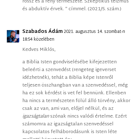
rossz és a fény természete. Szkeptikus teizmus
és abduktív érvek. ” címmel. (2021/5. szám.)
Szabados Ádám
2021. augusztus 14. szombat-n
18:54 közelében
Kedves Miklós,
a Biblia Isten gondviselésébe kifejezetten
beleérti a szenvedést (rengeteg igeverset
idézhetnék), tehát a Biblia képe Istenről
teljesen összhangban van a szenvedéssel, még
ha ez sok kérdést is vet fel bennünk. Ellenben
ha nincs a természeten fölül álló törvény, akkor
csak az van, ami van, előjel nélkül, és az
igazságtalan
szónak nincs valódi értelme. Ezért
számomra az igazságtalan szenvedéssel
kapcsolatos felháborodásunk is Isten léte