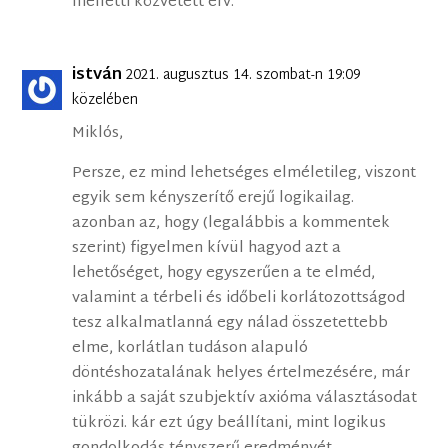
melletti közvetett érv.
istván
2021. augusztus 14. szombat-n 19:09
közelében
Miklós,
Persze, ez mind lehetséges elméletileg, viszont
egyik sem kényszerítő erejű logikailag.
azonban az, hogy (legalábbis a kommentek
szerint) figyelmen kívül hagyod azt a
lehetőséget, hogy egyszerűen a te elméd,
valamint a térbeli és időbeli korlátozottságod
tesz alkalmatlanná egy nálad összetettebb
elme, korlátlan tudáson alapuló
döntéshozatalának helyes értelmezésére, már
inkább a saját szubjektív axióma választásodat
tükrözi. kár ezt úgy beállítani, mint logikus