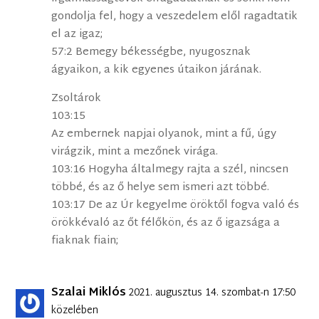
gondolja fel, hogy a veszedelem elől ragadtatik
el az igaz;
57:2 Bemegy békességbe, nyugosznak
ágyaikon, a kik egyenes útaikon járának.
Zsoltárok
103:15
Az embernek napjai olyanok, mint a fű, úgy
virágzik, mint a mezőnek virága.
103:16 Hogyha általmegy rajta a szél, nincsen
többé, és az ő helye sem ismeri azt többé.
103:17 De az Úr kegyelme öröktől fogva való és
örökkévaló az őt félőkön, és az ő igazsága a
fiaknak fiain;
Szalai Miklós
2021. augusztus 14. szombat-n 17:50
közelében