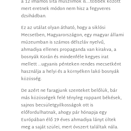
a 12 imámos síta muszlimok is….többek között
mert eretnek módon nem hisz a fegyveres
dzsihádban.
Ez az utálat olyan átható, hogy a siklósi
Mecsetben, Magyarországon, egy magyar állami
múzeumban is számos délszláv nyelvű,
ahmadiya ellenes propaganda van kirakva, a
bosnyák Korán és mindenféle kegyes irat
mellett …ugyanis pénteken rendes mecsetként
használja a helyi és a környéken lakó bosnyák
közösség.
De azért ne faragjunk szenteket belőlük, bár
más közösségek felé tényleg roppant békések,
sajnos becsületgyilkosságok ott is
előfordulhatnak, ahogy pár hónapja egy
Európában élő 19 éves ahmadiya lányt öltek
meg a saját szülei, mert óvszert találtak nála.