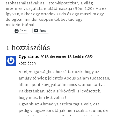
szóhasználatával: az „Isten-hipotézist”) a világ
értelmes vizsgálata is alátámasztja (Róm 1,20). Ha ez
így van, akkor egy ortodox zsidó és egy muszlim egy
dologban mindenképpen többet tud egy
materialistánál.
Print
Email
1 hozzászólás
Cypriánus
2015. december 15. kedd-n 08:54
közelében
A teljes igazsághoz hozzá tartozik, hogy az
amúgy tényleg jelentős Abdus Salam tudatosan,
állami politikaegyáltalán nincs számon tartva
Pakisztánban, sőt a sírkövéről is levésették,
hogy muszlim lett volna !
Ugyanis az Ahmadiya szekta tagja volt, ezt
pedig világszerte utálják nem csak a szunni, de