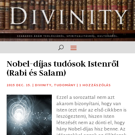
Nobel-díjas tudósok Istenről
(Rabi és Salam)
2015 DEC. 15.
|
DIVINITY
,
TUDOMÁNY
|
1 HOZZÁSZÓLÁS
Ezzel a sorozattal nem azt
akarom bizonyítani, hogy van
Isten (ezt már az első cikkben is
leszögeztem), hiszen Isten
létezését nem az dönti el, hogy
hány Nobel-díjas hisz benne. Az