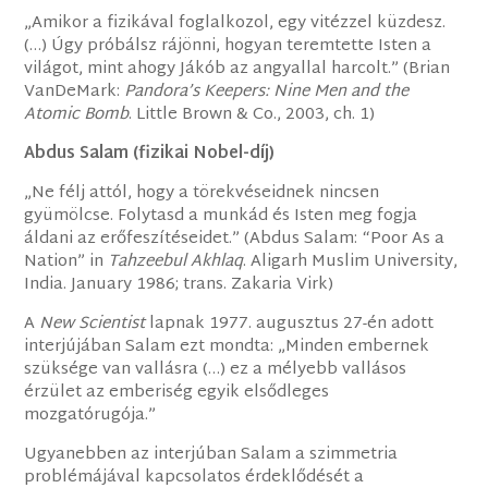
„Amikor a fizikával foglalkozol, egy vitézzel küzdesz.
(…) Úgy próbálsz rájönni, hogyan teremtette Isten a
világot, mint ahogy Jákób az angyallal harcolt.” (Brian
VanDeMark:
Pandora’s Keepers: Nine Men and the
Atomic Bomb
. Little Brown & Co., 2003, ch. 1)
Abdus Salam (fizikai Nobel-díj)
„Ne félj attól, hogy a törekvéseidnek nincsen
gyümölcse. Folytasd a munkád és Isten meg fogja
áldani az erőfeszítéseidet.” (Abdus Salam: “Poor As a
Nation” in
Tahzeebul Akhlaq
. Aligarh Muslim University,
India. January 1986; trans. Zakaria Virk)
A
New Scientist
lapnak 1977. augusztus 27-én adott
interjújában Salam ezt mondta: „Minden embernek
szüksége van vallásra (…) ez a mélyebb vallásos
érzület az emberiség egyik elsődleges
mozgatórugója.”
Ugyanebben az interjúban Salam a szimmetria
problémájával kapcsolatos érdeklődését a