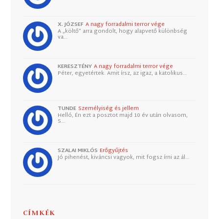
X. JÓZSEF
A nagy forradalmi terror vége
A „költő” arra gondolt, hogy alapvető különbség
va…
KERESZTÉNY
A nagy forradalmi terror vége
Péter, egyetértek. Amit írsz, az igaz, a katolikus…
TUNDE
Személyiség és jellem
Helló, Én ezt a posztot majd 10 év után olvasom,
S…
SZALAI MIKLÓS
Erőgyűjtés
Jó pihenést, kiváncsi vagyok, mit fogsz írni az ál…
CÍMKÉK