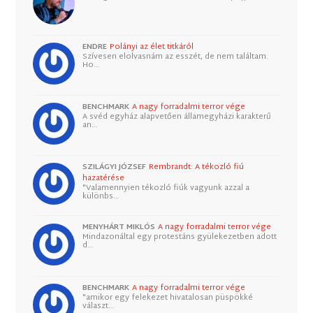
ENDRE
Polányi az élet titkáról
Szívesen elolvasnám az esszét, de nem találtam.
Ho…
BENCHMARK
A nagy forradalmi terror vége
A svéd egyház alapvetően államegyházi karakterű
an…
SZILÁGYI JÓZSEF
Rembrandt: A tékozló fiú
hazatérése
"Valamennyien tékozló fiúk vagyunk azzal a
különbs…
MENYHÁRT MIKLÓS
A nagy forradalmi terror vége
Mindazonáltal egy protestáns gyülekezetben adott
d…
BENCHMARK
A nagy forradalmi terror vége
"amikor egy felekezet hivatalosan püspökké
választ…