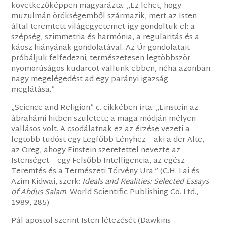
következőképpen magyarázta: „Ez lehet, hogy
muzulmán örökségemből származik, mert az Isten
által teremtett világegyetemet így gondoltuk el: a
szépség, szimmetria és harmónia, a regularitás és a
káosz hiányának gondolatával. Az Úr gondolatait
próbáljuk felfedezni; természetesen legtöbbször
nyomorúságos kudarcot vallunk ebben, néha azonban
nagy megelégedést ad egy parányi igazság
meglátása.”
„Science and Religion” c. cikkében írta: „Einstein az
ábrahámi hitben született; a maga módján mélyen
vallásos volt. A csodálatnak ez az érzése vezeti a
legtöbb tudóst egy Legfőbb Lényhez – aki a der Alte,
az Öreg, ahogy Einstein szeretettel nevezte az
Istenséget – egy Felsőbb Intelligencia, az egész
Teremtés és a Természeti Törvény Ura.” (C.H. Lai és
Azim Kidwai, szerk:
Ideals and Realities: Selected Essays
of Abdus Salam
. World Scientific Publishing Co. Ltd.,
1989, 285)
Pál apostol szerint Isten létezését (Dawkins