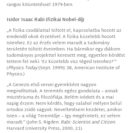
rangos kitüntetéssel 1979-ben.
Isidor Isaac Rabi (fizikai Nobel-díj)
„A fizika csodálattal töltött el, kapcsolatba hozott az
eredendő okok érzetével. A fizika közelebb hozott
Istenhez. Ez az érzés velem maradt a tudomány
területén töltött éveimben. Ha bármikor egy diákom
tudományos projekttel keresett meg, egyetlen kérdést
tettem fel neki: ’Ez közelebb visz téged Istenhez?’”
(
Physics Today
[Sept. 1999]: 38, American Institute of
Physics.)
„A Genezis első versei gyerekként nagyon
megindítottak. A teremtés egész gondolata – annak
misztériuma és filozófiája. Belém ivódott és a mai
napig érzem. Nem kérdés, hogy valahol mélyen belül
ortodox zsidó vagyok. Neveltetésem kezdetei, amikor
Isten – a világ Teremtője – így megérintett, ez velem
maradt.” (John S. Rigden:
Rabi: Scientist and Citizen
.
Harvard University Press, 2000, 21).