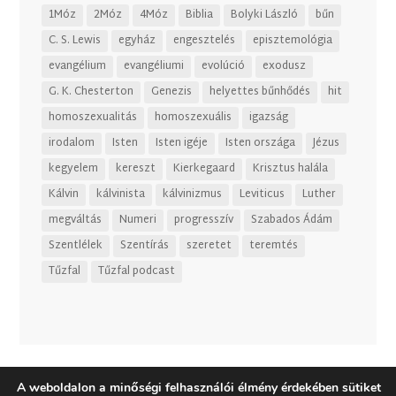
1Móz
2Móz
4Móz
Biblia
Bolyki László
bűn
C. S. Lewis
egyház
engesztelés
episztemológia
evangélium
evangéliumi
evolúció
exodusz
G. K. Chesterton
Genezis
helyettes bűnhődés
hit
homoszexualitás
homoszexuális
igazság
irodalom
Isten
Isten igéje
Isten országa
Jézus
kegyelem
kereszt
Kierkegaard
Krisztus halála
Kálvin
kálvinista
kálvinizmus
Leviticus
Luther
megváltás
Numeri
progresszív
Szabados Ádám
Szentlélek
Szentírás
szeretet
teremtés
Tűzfal
Tűzfal podcast
A weboldalon a minőségi felhasználói élmény érdekében sütiket