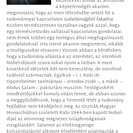
idézetekkel annak az állításnak
a képtelenségét akarom
megmutatni, hogy az Isten létezésébe vetett hit a
tudománnyal kapcsolatos
tudatlanságból fakadna
.
Közben természetesen tisztában vagyok azzal, hogy
egy természettudós vallással kapcsolatos gondolatai
nem érnek többet egy teológus által megfogalmazott
gondolatoknál. (Ha Istent akarom megismerni, inkább
a teológusokat olvasom.) Viszont abban a kérdésben,
hogy a tudomány aláásta-e az istenhitet, az istenhívő
Nobel-díjasok szava sokat nyom a latban. A most
következő idézetek két nem keresztény, de istenhívő
tudóstól származnak. Egyikük – I. I. Rabi (R.
Oppenheimer tanítványa) – ortodox zsidó –, a másik –
Abdus Salam – pakisztáni muszlim. Teológusként
mindkettőjükkel komoly vitám lenne, de abban azonos
a meggyőződésünk, hogy a Teremtő létét a tudomány
fejlődése nem kérdőjelezi meg. Az Osztrák-Magyar
Monarchiában született Rabi 1944-ben kapott Nobel-
díjat az atommag mágneses tulajdonságainak
vizsgálatáért. Salamot az elektrogyenge
kölcsönhatásról alkotott elméletéért jutalmazták a