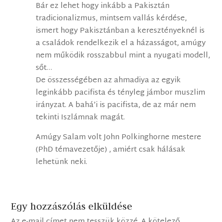
Bár ez lehet hogy inkább a Pakisztán
tradicionalizmus, mintsem vallás kérdése,
ismert hogy Pakisztánban a keresztényeknél is
a családok rendelkezik el a házasságot, amúgy
nem működik rosszabbul mint a nyugati modell,
sőt…
De összességében az ahmadiya az egyik
leginkább pacifista és tényleg jámbor muszlim
irányzat. A bahá’i is pacifista, de az már nem
tekinti Iszlámnak magát.
Amúgy Salam volt John Polkinghorne mestere
(PhD témavezetője) , amiért csak hálásak
lehetünk neki.
Egy hozzászólás elküldése
Az e-mail címet nem tesszük közzé.
A kötelező