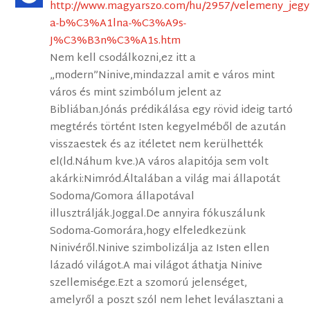
http://www.magyarszo.com/hu/2957/velemeny_je
a-b%C3%A1lna-%C3%A9s-
J%C3%B3n%C3%A1s.htm
Nem kell csodálkozni,ez itt a
„modern”Ninive,mindazzal amit e város mint
város és mint szimbólum jelent az
Bibliában.Jónás prédikálása egy rövid ideig tartó
megtérés történt Isten kegyelméből de azután
visszaestek és az itéletet nem kerülhették
el(ld.Náhum kve.)A város alapitója sem volt
akárki:Nimród.Általában a világ mai állapotát
Sodoma/Gomora állapotával
illusztrálják.Joggal.De annyira fókuszálunk
Sodoma-Gomorára,hogy elfeledkezünk
Ninivéről.Ninive szimbolizálja az Isten ellen
lázadó világot.A mai világot áthatja Ninive
szellemisége.Ezt a szomorú jelenséget,
amelyről a poszt szól nem lehet leválasztani a