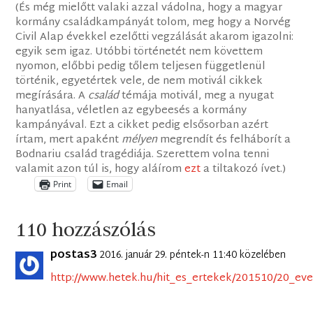
(És még mielőtt valaki azzal vádolna, hogy a magyar
kormány családkampányát tolom, meg hogy a Norvég
Civil Alap évekkel ezelőtti vegzálását akarom igazolni:
egyik sem igaz. Utóbbi történetét nem követtem
nyomon, előbbi pedig tőlem teljesen függetlenül
történik, egyetértek vele, de nem motivál cikkek
megírására. A
család
témája motivál, meg a nyugat
hanyatlása, véletlen az egybeesés a kormány
kampányával. Ezt a cikket pedig elsősorban azért
írtam, mert apaként
mélyen
megrendít és felháborít a
Bodnariu család tragédiája. Szerettem volna tenni
valamit azon túl is, hogy aláírom
ezt
a tiltakozó ívet.)
Print
Email
110 hozzászólás
postas3
2016. január 29. péntek-n 11:40 közelében
http://www.hetek.hu/hit_es_ertekek/201510/20_ev