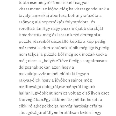
többi eseményről.Nem is kell nagyon
visszamenni az időbe,elég ha visszagondolunk a
tavalyi amerikai abortusz botrányra(azóta a
szőnyeg alá seperték)és folytatódott…és
sorolhatnám.Egy nagy puzzle újabb darabját
ismerhettük meg és lassan kezd derengni a
puzzle részeiből összeálló kép.Ez a kép pedig
már most is elrettentőnek tűnik még igy is,pedig
nem teljes, a puzzle-ből még sok mozaikkocka
még nincs a „helyére”téve.Pedig szorgalmasan
dolgoznak sokan azon,hogy a
mozaik(puzzle)minél előbb ki legyen
rakva.Félek,hogy a jövőben sajnos még
mellbevágó dologról,eseményről fogunk
hallani.Egyébként nem ez volt az első ilyen eset
Norvégiában.Egy cikkben tiz példát hozott a
cikk irója(képekkel)a norvég hatóság effajta
„buzgóságáról”.Ilyen brutálisan betörni egy