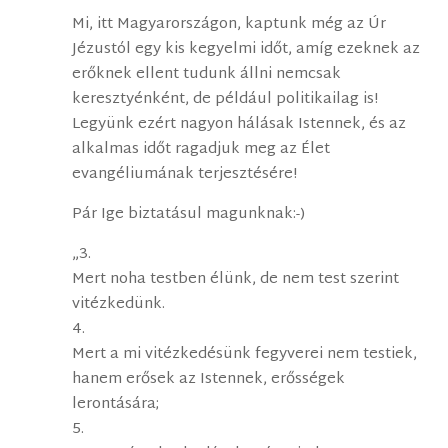
Mi, itt Magyarországon, kaptunk még az Úr
Jézustól egy kis kegyelmi időt, amíg ezeknek az
erőknek ellent tudunk állni nemcsak
keresztyénként, de például politikailag is!
Legyünk ezért nagyon hálásak Istennek, és az
alkalmas időt ragadjuk meg az Élet
evangéliumának terjesztésére!
Pár Ige biztatásul magunknak:-)
„3.
Mert noha testben élünk, de nem test szerint
vitézkedünk.
4.
Mert a mi vitézkedésünk fegyverei nem testiek,
hanem erősek az Istennek, erősségek
lerontására;
5.