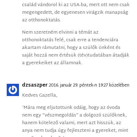
család vándorol ki az USA-ba, mert ott nem csak
megengedett, de egyenesen virágzik manapság
az otthonoktatás.
Nem szeretném elvinni a témát az
otthonoktatás felé, csak erre a tendenciára
akartam rámutatni, hogy a szülők önként és
saját hozzá nem értésük (tév)tudatában átadják
a gyerekeiket az államnak.
dzsaszper
2016. január 29. péntek-n 19:27 közelében
Kedves Gazella,
‘Mára meg eljutottunk odáig, hogy az óvoda
nem egy “vészmegoldás” a dolgozó szülőknek,
hanem kötelező valami, mert azt hisszük, az
anya nem tudja úgy fejleszteni a gyereket, mint