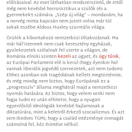
előírásaival. Az eset láthatóan rendszerszintű, de ettől
még nem kevésbé horrorisztikus a szülők (és a
gyermekek!) számára. „Szép új világ” – mondanám, ha
a norvég minta kapcsán nem jutott volna már túl
sokak eszébe Aldous Huxley szürreális világa.
Örülök a kibontakozó nemzetközi tiltakozásnak. Ma
már hál’Istennek nem csak keresztény egyházak,
gyülekezetek szólalnak fel szerte a világon, de
Románia elnöki szinten
kezeli
az ügyet, és
úgy tűnik
,
az Európai Parlament elé is kerül (hogy ilyenkor hol
vannak liberális jogvédő szervezetek, azt nem tudom).
Ehhez azonban sok tragédiának kellett megtörténnie,
és még mindig nem biztos, hogy Európának ez a
„progresszív” állama meghátrál majd a nemzetközi
nyomás hatására. Az biztos, hogy velem senki nem
fogja tudni ez után elhitetni, hogy a nyugati
egyenlősítő ideológiák kevésbé hajlamosak a
diktatúrára, mint a keletről érkező szocializmus. És azt
sem (kedves TGM), hogy a család intézménye önmagát
számolná fel, kéz érintése nélkül.