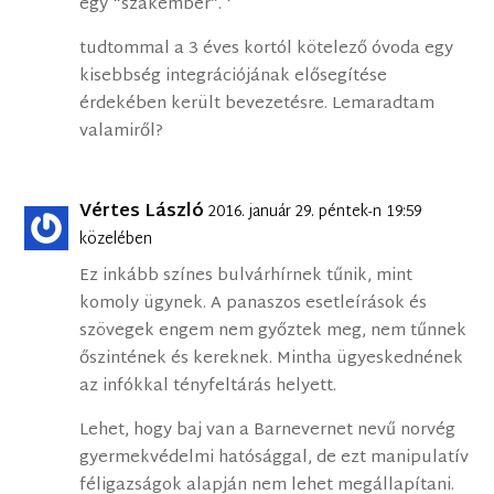
egy “szakember”. ‘
tudtommal a 3 éves kortól kötelező óvoda egy
kisebbség integrációjának elősegítése
érdekében került bevezetésre. Lemaradtam
valamiről?
Vértes László
2016. január 29. péntek-n 19:59
közelében
Ez inkább színes bulvárhírnek tűnik, mint
komoly ügynek. A panaszos esetleírások és
szövegek engem nem győztek meg, nem tűnnek
őszintének és kereknek. Mintha ügyeskednének
az infókkal tényfeltárás helyett.
Lehet, hogy baj van a Barnevernet nevű norvég
gyermekvédelmi hatósággal, de ezt manipulatív
féligazságok alapján nem lehet megállapítani.