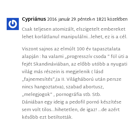
Cypriánus
2016. január 29. péntek-n 18:21 közelében
Csak teljesen atomizált, elszigetelt embereket
lehet korlátlanul manipulálni…lehet, ez is a cél.
Viszont sajnos az elmúlt 100 év tapasztalata
alapján : ha valami „progresszív csoda ” föl üti a
fejét Skandináviában, az előbb utóbb a nyugati
világ más részein is megjelenik ( lásd
„fajnemesítés”,(a II. Világháború után persze
nincs hangoztatva), szabad abortusz,
„melegjogok” , pornográfia stb. Stb.
Dániában egy ideig a pedofil pornó készítése
sem volt tilos…hihetetlen, de igaz! …de azért
később ezt betiltották.