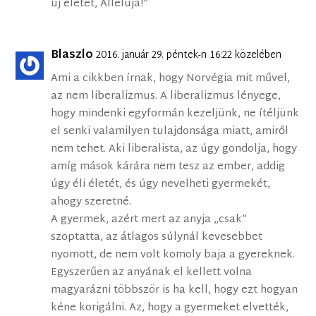
új életet, Allelúja!”
Blaszlo
2016. január 29. péntek-n 16:22 közelében
Ami a cikkben írnak, hogy Norvégia mit művel,
az nem liberalizmus. A liberalizmus lényege,
hogy mindenki egyformán kezeljünk, ne ítéljünk
el senki valamilyen tulajdonsága miatt, amiről
nem tehet. Aki liberalista, az úgy gondolja, hogy
amíg mások kárára nem tesz az ember, addig
úgy éli életét, és úgy nevelheti gyermekét,
ahogy szeretné.
A gyermek, azért mert az anyja „csak”
szoptatta, az átlagos súlynál kevesebbet
nyomott, de nem volt komoly baja a gyereknek.
Egyszerűen az anyának el kellett volna
magyarázni többször is ha kell, hogy ezt hogyan
kéne korigálni. Az, hogy a gyermeket elvették,