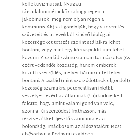
kollektivizmussal. Nyugati
társadalommérnökök (ahogy régen a
jakobinusok, meg nem olyan régen a
kommunisták) azt gondolják, hogy a teremtés
szöveteit és az ezekből kinövő biológiai
közösségeket tetszés szerint szálaikra lehet
bontani, vagy mint egy kártyapaklit újra lehet
keverni. A család számukra nem természetes (és
ezért védendő) közösség, hanem emberek
közötti szerződés, melyet bármikor fel lehet
bontani. A család (mint szerződöttnek elgondolt)
közösség számukra potenciálisan inkább
veszélyes, ezért az államnak (!) őrködnie kell
felette, hogy amint valami gond van vele,
azonnal új szerződést írathasson, más
résztvevőkkel. Ijesztő számomra ez a
bolondság. Imádkozom az áldozataiért. Most
elsősorban a Bodnariu családért.