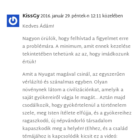
KissGy
2016. január 29. péntek-n 12:11 közelében
Kedves Ádám!
Nagyon örülök, hogy felhívtad a figyelmet erre
a problémára. A minimum, amit ennek kezelése
tekintetében tehetünk az az, hogy imádkozunk
értük!
Amit a Nyugat magával csinál, az egyszerűen
vérlázító és szánalmas egyben. Olyan
növénynek látom a civilizációnkat, amelyik a
saját gyökereiről vágja le magát… Aztán majd
csodálkozik, hogy gyökértelenül a történelem
szele, meg Isten ítélete elfújja, és a gyökereihez
ragaszkodó, új népvándorló társadalom
kapaszkodik meg a helyén! (Ehhez, és a család
témájához is kapcsolódik kicsit ez a videó: