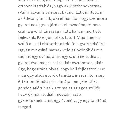
keresztény anyuka blogját olvasom, akiket
otthonoktattak és / vagy akik otthonoktatnak.
(Pár magyar is van egyébként.) Ezt említettem
az édesanyámnak, aki elmondta, hogy szerinte a
gyereknek igenis járnia kell óvodába, és nem
csak a gyerektársaság miatt, hanem mert ott
fejlesztik. Ez elgondolkoztatott. Vajon nem a
szülő az, aki elsősorban felelős a gyermekéért?
Ugyan mit csinálhatnak vele az óvónők és mit
tudhat egy óvónő, amit egy szülő ne tudna a
gyerekével megcsinálni akár ösztönösen, akár
úgy, hogy utána olvas, hogy kell fejleszteni? De
még egy alsós gyerek tanítása is szerintem egy
értelmes felnőtt nő számára nem jelenthet
gondot. Miért hiszik azt ma az átlagos szülők,
hogy ők nem tudják megadni azt a
gyereküknek, amit egy óvónő vagy egy tanítónő
megad?