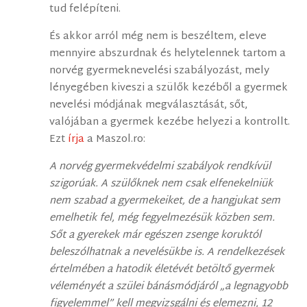
tud felépíteni.
És akkor arról még nem is beszéltem, eleve
mennyire abszurdnak és helytelennek tartom a
norvég gyermeknevelési szabályozást, mely
lényegében kiveszi a szülők kezéből a gyermek
nevelési módjának megválasztását, sőt,
valójában a gyermek kezébe helyezi a kontrollt.
Ezt
írja
a Maszol.ro:
A norvég gyermekvédelmi szabályok rendkívül
szigorúak. A szülőknek nem csak elfenekelniük
nem szabad a gyermekeiket, de a hangjukat sem
emelhetik fel, még fegyelmezésük közben sem.
Sőt a gyerekek már egészen zsenge koruktól
beleszólhatnak a nevelésükbe is. A rendelkezések
értelmében a hatodik életévét betöltő gyermek
véleményét a szülei bánásmódjáról „a legnagyobb
figyelemmel” kell megvizsgálni és elemezni, 12