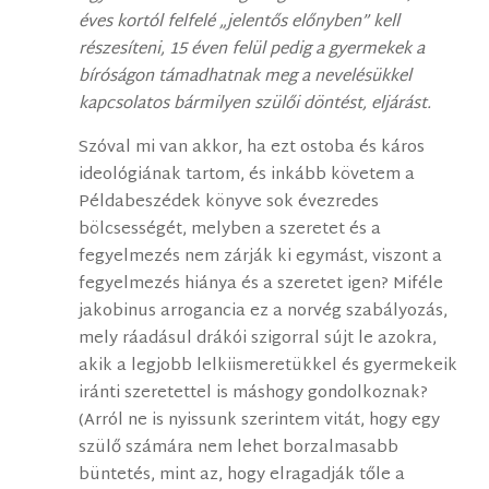
éves kortól felfelé „jelentős előnyben” kell
részesíteni, 15 éven felül pedig a gyermekek a
bíróságon támadhatnak meg a nevelésükkel
kapcsolatos bármilyen szülői döntést, eljárást.
Szóval mi van akkor, ha ezt ostoba és káros
ideológiának tartom, és inkább követem a
Példabeszédek könyve sok évezredes
bölcsességét, melyben a szeretet és a
fegyelmezés nem zárják ki egymást, viszont a
fegyelmezés hiánya és a szeretet igen? Miféle
jakobinus arrogancia ez a norvég szabályozás,
mely ráadásul drákói szigorral sújt le azokra,
akik a legjobb lelkiismeretükkel és gyermekeik
iránti szeretettel is máshogy gondolkoznak?
(Arról ne is nyissunk szerintem vitát, hogy egy
szülő számára nem lehet borzalmasabb
büntetés, mint az, hogy elragadják tőle a