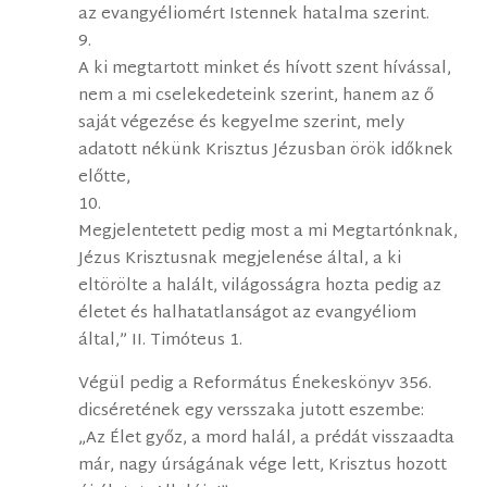
az evangyéliomért Istennek hatalma szerint.
9.
A ki megtartott minket és hívott szent hívással,
nem a mi cselekedeteink szerint, hanem az ő
saját végezése és kegyelme szerint, mely
adatott nékünk Krisztus Jézusban örök időknek
előtte,
10.
Megjelentetett pedig most a mi Megtartónknak,
Jézus Krisztusnak megjelenése által, a ki
eltörölte a halált, világosságra hozta pedig az
életet és halhatatlanságot az evangyéliom
által,” II. Timóteus 1.
Végül pedig a Református Énekeskönyv 356.
dicséretének egy versszaka jutott eszembe:
„Az Élet győz, a mord halál, a prédát visszaadta
már, nagy úrságának vége lett, Krisztus hozott