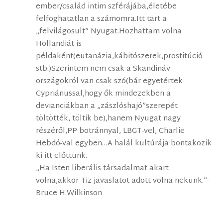
ember/család intim szférájába,életébe
felfoghatatlan a számomra.Itt tart a
„felvilágosult” Nyugat.Hozhattam volna
Hollandiát is
példaként(eutanázia,kábitószerek,prostitúció
stb.)Szerintem nem csak a Skandináv
országokról van csak szó(bár egyetértek
Cypriánussal,hogy ők mindezekben a
devianciákban a „zászlóshajó”szerepét
töltötték, töltik be),hanem Nyugat nagy
részéről,PP botránnyal, LBGT-vel, Charlie
Hebdó-val egyben…A halál kultúrája bontakozik
ki itt előttünk.
„Ha Isten liberális társadalmat akart
volna,akkor Tiz javaslatot adott volna nekünk.”-
Bruce H.Wilkinson