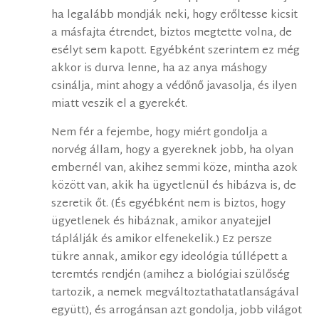
ha legalább mondják neki, hogy erőltesse kicsit
a másfajta étrendet, biztos megtette volna, de
esélyt sem kapott. Egyébként szerintem ez még
akkor is durva lenne, ha az anya máshogy
csinálja, mint ahogy a védőnő javasolja, és ilyen
miatt veszik el a gyerekét.
Nem fér a fejembe, hogy miért gondolja a
norvég állam, hogy a gyereknek jobb, ha olyan
embernél van, akihez semmi köze, mintha azok
között van, akik ha ügyetlenül és hibázva is, de
szeretik őt. (És egyébként nem is biztos, hogy
ügyetlenek és hibáznak, amikor anyatejjel
táplálják és amikor elfenekelik.) Ez persze
tükre annak, amikor egy ideológia túllépett a
teremtés rendjén (amihez a biológiai szülőség
tartozik, a nemek megváltoztathatatlanságával
együtt), és arrogánsan azt gondolja, jobb világot