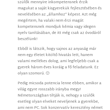
szülők mennyire inkompetensnek érzik
magukat a saját kisgyerekük fejlesztésében és
nevelésében az „államhoz” képest. Azt még
megértem, ha valaki nem érzi magát
kompetensnek mondjuk kémia vagy idegen
nyelv tanításában, de itt még csak az óvodáról
beszélünk!
Ebből is látszik, hogy sajnos az anyaság már
nem egy életet kitöltő hivatás lett, hanem
valami mellékes dolog, ami legfeljebb csak a
gyerek három éves koráig a fő feladatunk. Ez
olyan szomorú. 🙁
Pedig micsoda potencia lenne ebben, amikor a
világ egyre rosszabb irányba megy!
Németországban tiltják is, nehogy a szülők
esetleg olyan elveket neveljenek a gyerekbe,
ami nem PC. Sok konzervatív keresztény német