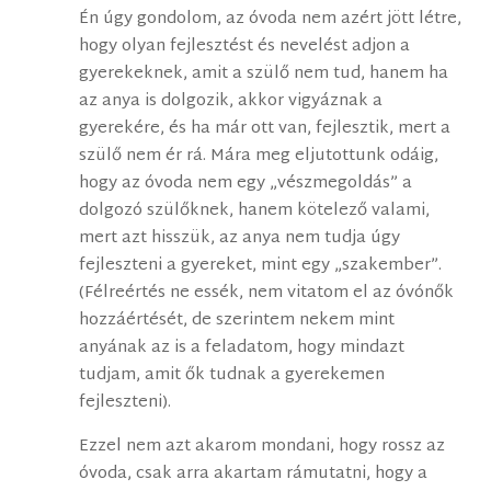
Én úgy gondolom, az óvoda nem azért jött létre,
hogy olyan fejlesztést és nevelést adjon a
gyerekeknek, amit a szülő nem tud, hanem ha
az anya is dolgozik, akkor vigyáznak a
gyerekére, és ha már ott van, fejlesztik, mert a
szülő nem ér rá. Mára meg eljutottunk odáig,
hogy az óvoda nem egy „vészmegoldás” a
dolgozó szülőknek, hanem kötelező valami,
mert azt hisszük, az anya nem tudja úgy
fejleszteni a gyereket, mint egy „szakember”.
(Félreértés ne essék, nem vitatom el az óvónők
hozzáértését, de szerintem nekem mint
anyának az is a feladatom, hogy mindazt
tudjam, amit ők tudnak a gyerekemen
fejleszteni).
Ezzel nem azt akarom mondani, hogy rossz az
óvoda, csak arra akartam rámutatni, hogy a