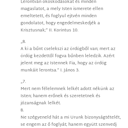
Lerontván okoskodásokat és minden
magaslatot, a mely Isten ismerete ellen
emeltetett, és foglyul ejtvén minden
gondolatot, hogy engedelmeskedjék a
Krisztusnak;” II. Korintus 10.
„8.
A ki a bűnt cselekszi az ördögből van; mert az
ördög kezdettől fogva bűnben leledzik. Azért
jelent meg az Istennek Fia, hogy az ördög
munkáit lerontsa.” I. János 3.
„7.
Mert nem félelemnek lelkét adott nékünk az
Isten; hanem erőnek és szeretetnek és
józanságnak lelkét.
8.
Ne szégyeneld hát a mi Urunk bizonyságtételét,
se engem az ő foglyát; hanem együtt szenvedj