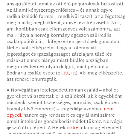
anyagi jólétet, amit az ott élő polgároknak biztosított.
Az állami kényszeregyenlősítés – és annak egyre
radikalizálódó formái – rendkívül taszít, az a bigottság
meg mindig meghökkent, amivel ezt képviselik. Nos,
ami korábban csak ellenszenves volt számomra, azt
ma – látva a norvég kormány egészen szürreális
családpolitikáját – kifejezetten ijesztőnek gondolom.
Nehéz volt elképzelni, hogy a toleranciát,
jogosságot és igazságosságot zászlajára tűző (és
másokat ennek hiánya miatt bíráló) országban
megtörténhetnek olyan dolgok, mint például a
Bodnariu család esete (pl.
itt
,
itt
). Aki meg elképzelte,
azt rendre lehurrogták.
A Norvégiában letelepedett román család – ahol öt
gyereket választottak el a szülőktől (akik egyébként
mindenki szerint tisztességes, normális, csak éppen
komoly hívő emberek) – tragédiája azonban
nem
egyedi
, hanem egy rendszert és egy állami szintre
emelt intoleráns gondolkodásmódot tükröz. Norvégia
ijesztő útra lépett. A Hetek
cikke
államilag elrendelt