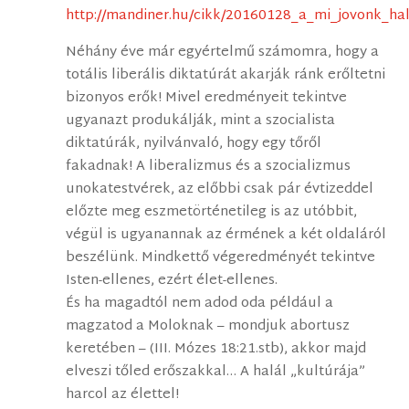
http://mandiner.hu/cikk/20160128_a_mi_jovonk_ha
Néhány éve már egyértelmű számomra, hogy a
totális liberális diktatúrát akarják ránk erőltetni
bizonyos erők! Mivel eredményeit tekintve
ugyanazt produkálják, mint a szocialista
diktatúrák, nyilvánvaló, hogy egy tőről
fakadnak! A liberalizmus és a szocializmus
unokatestvérek, az előbbi csak pár évtizeddel
előzte meg eszmetörténetileg is az utóbbit,
végül is ugyanannak az érmének a két oldaláról
beszélünk. Mindkettő végeredményét tekintve
Isten-ellenes, ezért élet-ellenes.
És ha magadtól nem adod oda például a
magzatod a Moloknak – mondjuk abortusz
keretében – (III. Mózes 18:21.stb), akkor majd
elveszi tőled erőszakkal… A halál „kultúrája”
harcol az élettel!