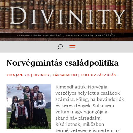
Norvégmintás családpolitika
2016 JAN. 29.
|
DIVINITY
,
TÁRSADALOM
|
110 HOZZÁSZÓLÁS
Kimondhatjuk: Norvégia
veszélyes hely lett a családok
számára. Főleg, ha bevándorlók
és keresztények. Soha nem
voltam nagy rajongója a
skandináv társadalmi
kísérletnek, miközben
természetesen elismertem az