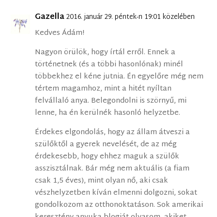
Gazella
2016. január 29. péntek-n 19:01 közelében
Kedves Ádám!
Nagyon örülök, hogy írtál erről. Ennek a
történetnek (és a többi hasonlónak) minél
többekhez el kéne jutnia. Én egyelőre még nem
tértem magamhoz, mint a hitét nyíltan
felvállaló anya. Belegondolni is szörnyű, mi
lenne, ha én kerülnék hasonló helyzetbe.
Érdekes elgondolás, hogy az állam átveszi a
szülőktől a gyerek nevelését, de az még
érdekesebb, hogy ehhez maguk a szülők
asszisztálnak. Bár még nem aktuális (a fiam
csak 1,5 éves), mint olyan nő, aki csak
vészhelyzetben kíván elmenni dolgozni, sokat
gondolkozom az otthonoktatáson. Sok amerikai