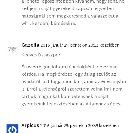
a lehető legőszintébben kívánom, hogy soha ne
kelljen a saját gyerekeid kapcsán egyetlen
hatóságnál sem megkeresned a válaszokat a
wh… kezdetű kérdésekre.
Gazella
2016. január 29. péntek-n 20:13 közelében
Kedves Dzsaszper!
Én is erre gondoltam fő indokként, de ez más
kérdés. Ha megkérdezel egy átlag szülőt az
óvodáról, azt fogja mondani, amit az édesanyám
is. Erről a jelenségről szerettem volna írni: nem
tartjuk magunkat kompetensnek a saját
gyerekeink fejlesztésében az államhoz képest.
Arpicus
2016. január 29. péntek-n 20:39 közelében