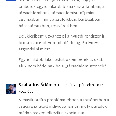
Szerintem ez az egész arról szól, hogy az
emberek egyre inkább bíznak az államban, a
társadalomban („társadalomisten”) mint
egymásban, mint a szüleikben, barátaikban,
házastársukban, testvéreikben.
De „kicsiben” ugyanez pl a nyugdíjrendszer is,
brutálisan ember-romboló dolog, érdemes
átgondolni miért…
Egyre inkább kiközösítik az emberek azokat,
akik nem hódolnak be a „társadalomistennek”…
Szabados Ádám
2016. január 29. péntek-n 18:14
közelében
A másik ordító probléma ebben a történetben a
csúcsra járatott individualizmus, mely paradox
módon összeölelkezik a szocialista