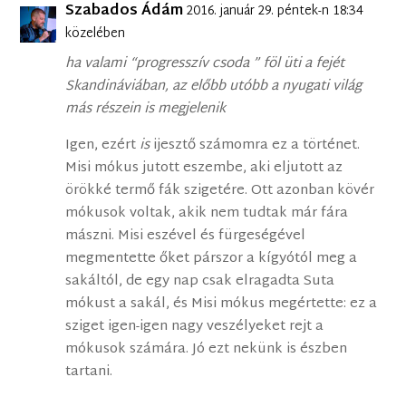
Szabados Ádám
2016. január 29. péntek-n 18:34
közelében
ha valami “progresszív csoda ” föl üti a fejét
Skandináviában, az előbb utóbb a nyugati világ
más részein is megjelenik
Igen, ezért
is
ijesztő számomra ez a történet.
Misi mókus jutott eszembe, aki eljutott az
örökké termő fák szigetére. Ott azonban kövér
mókusok voltak, akik nem tudtak már fára
mászni. Misi eszével és fürgeségével
megmentette őket párszor a kígyótól meg a
sakáltól, de egy nap csak elragadta Suta
mókust a sakál, és Misi mókus megértette: ez a
sziget igen-igen nagy veszélyeket rejt a
mókusok számára. Jó ezt nekünk is észben
tartani.