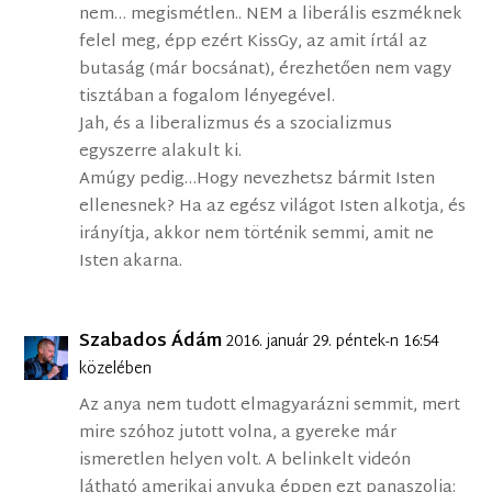
nem… megismétlen.. NEM a liberális eszméknek
felel meg, épp ezért KissGy, az amit írtál az
butaság (már bocsánat), érezhetően nem vagy
tisztában a fogalom lényegével.
Jah, és a liberalizmus és a szocializmus
egyszerre alakult ki.
Amúgy pedig…Hogy nevezhetsz bármit Isten
ellenesnek? Ha az egész világot Isten alkotja, és
irányítja, akkor nem történik semmi, amit ne
Isten akarna.
Szabados Ádám
2016. január 29. péntek-n 16:54
közelében
Az anya nem tudott elmagyarázni semmit, mert
mire szóhoz jutott volna, a gyereke már
ismeretlen helyen volt. A belinkelt videón
látható amerikai anyuka éppen ezt panaszolja: