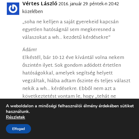
Vértes László
2016. január 29. péntek-n 20:42
közelében
„soha ne kelljen a saját gyerekeid kapcsán
egyetlen hatóságnál sem megkeresned a
válaszokat a wh… kezdetű kérdésekre”
Ádám!
Elkéstél, bár 10-12 éve kívántál volna nekem
őszintén ilyet. Sok gondom adódott értetlen
hatóságokkal, amelyek segítség helyett
vegzáltak, hiába adtam őszinte és teljes választ
nekik a wh… kérdésekre. Ebből nem azt a
következtetést vontam le, hogy „tehát ne
adjunk választ az alapvető kérdésekre”, hanem
A weboldalon a minőségi felhasználói élmény érdekében sütiket
hogy a hatóságok papírból dolgoznak, az ember
használunk.
Részletek
meg nem mindig érzi jól magát attól, hogy
papíron meg van segítve. Ez az
Elfogad
intézményrendszer lényegéből adódó