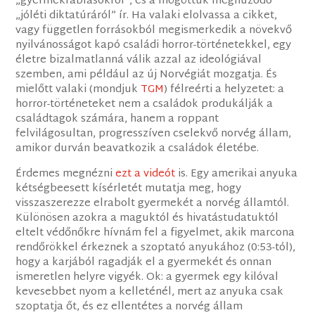
„gyermekrablásokról”, és a mögöttük meghúzódó
„jóléti diktatúráról” ír. Ha valaki elolvassa a cikket,
vagy független forrásokból megismerkedik a növekvő
nyilvánosságot kapó családi horror-történetekkel, egy
életre bizalmatlanná válik azzal az ideológiával
szemben, ami például az új Norvégiát mozgatja. És
mielőtt valaki (mondjuk
TGM
) félreérti a helyzetet: a
horror-történeteket nem a családok produkálják a
családtagok számára, hanem a roppant
felvilágosultan, progresszíven cselekvő norvég állam,
amikor durván beavatkozik a családok életébe.
Érdemes megnézni
ezt a videót
is. Egy amerikai anyuka
kétségbeesett kísérletét mutatja meg, hogy
visszaszerezze elrabolt gyermekét a norvég államtól.
Különösen azokra a maguktól és hivatástudatuktól
eltelt védőnőkre hívnám fel a figyelmet, akik marcona
rendőrökkel érkeznek a szoptató anyukához (0:53-tól),
hogy a karjából ragadják el a gyermekét és onnan
ismeretlen helyre vigyék. Ok: a gyermek egy kilóval
kevesebbet nyom a kelleténél, mert az anyuka csak
szoptatja őt, és ez ellentétes a norvég állam