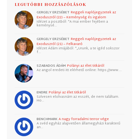
LEGUTÓBBI HOZZÁSZÓLÁSOK
GERGELY ERZSÉBET
Reggeli naplójegyzetek az
Exoduszról (22) – Keménység és irgalom
Idézet a posztból: "A mai ember fejében a
keménysé…
GERGELY ERZSÉBET
Reggeli naplójegyzetek az
Exoduszról (21) – Felkavaró
Idézet Ádám imájából: "„Urunk, a te igéd sokszor
f…
SZABADOS ÁDÁM
Polányi az élet titkáról
Az angol eredeti itt elérhető online: https://www.…
ENDRE
Polányi az élet titkáról
Szívesen elolvasnám az esszét, de nem találtam.
Ho…
BENCHMARK
A nagy forradalmi terror vége
A svéd egyház alapvetően államegyházi karakterű
an…