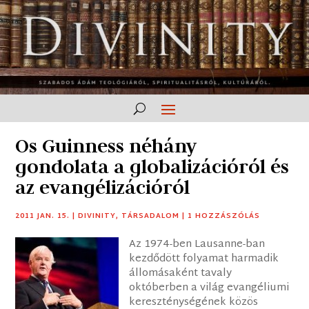
Os Guinness néhány
gondolata a globalizációról és
az evangélizációról
2011 JAN. 15.
|
DIVINITY
,
TÁRSADALOM
|
1 HOZZÁSZÓLÁS
Az 1974-ben Lausanne-ban
kezdődött folyamat harmadik
állomásaként tavaly
októberben a világ evangéliumi
kereszténységének közös