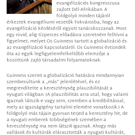
evangélizációs kongresszusa
zajlott Dél-Afrikában. A
földgolyó minden tájáról
érkeztek evangéliumi vezetők Fokvárosba, hogy az
evangélizáció kérdéséről együtt tanácskozzanak. Most
egy rövid, alig tízperces előadásra szeretném felhívni a
figyelmet, melyet Os Guinness tartott a globalizáció és
az evangélizáció kapcsolatáról. Os Guinness évtizedek
óta az egyik legfigyelemfelkeltőbb elemzője a
közöttünk zajló társadalmi folyamatoknak.
Guinness szerint a globalizáció hatására mindannyian
szembesültünk a „más” jelenlétével, és ez
megrendítette a kereszténység plauzibilitását a
nyugati világban. (A plauzibilitás arra utal, hogy valami
igaznak látszik-e vagy sem, szemben a kredibilitással,
mely az igazságigény tartalmi elemére vonatkozik.) A
földgolyó más tájain gyorsan terjed a keresztény hit, de
a nyugati emberek többségének szemében a
kereszténység ma nem
látszik
igaznak. Ahogy más
vallások és kultúrák elárasztották a nyugati kultúrát,