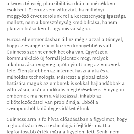
a kereszténység plauzibilitása drámai mértékben
csökkent. Ezen az sem változtat, ha milliónyi
meggyőző érvet sorolunk fel a kereszténység igazsága
mellett, nem a kereszténység kredibilitása, hanem
plauzibilitása került ugyanis válságba.
Furcsa ellentmondásban áll ez mégis azzal a ténnyel,
hogy az evangélizáció közben könnyebbé is vált.
Guinness szerint ennek két oka van. Egyrészt a
kommunikáció új formái jelentek meg, melyek
alkalmazása rengeteg ajtót nyitott meg az emberek
felé. Élen jár ebben az internet használata és a
műholdas technológia. Másrészt a globalizáció
hatására maguk az emberek is sokkal hajlandóbbak a
változásra, akár a radikális megtérésekre is. A nyugati
embernek ma nem a változással, inkább az
elköteleződéssel van problémája. Ebből a
szempontból különleges időket élünk.
Guinness arra is felhívta előadásában a figyelmet, hogy
a globalizáció és a technológiai fejlődés miatt a
legfontosabb érték mára a figyelem lett. Senki nem