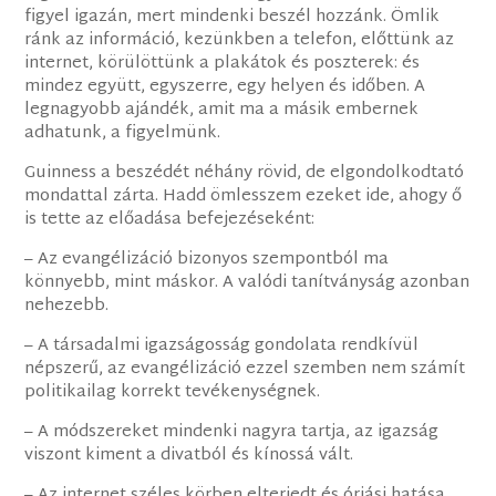
figyel igazán, mert mindenki beszél hozzánk. Ömlik
ránk az információ, kezünkben a telefon, előttünk az
internet, körülöttünk a plakátok és poszterek: és
mindez együtt, egyszerre, egy helyen és időben. A
legnagyobb ajándék, amit ma a másik embernek
adhatunk, a figyelmünk.
Guinness a beszédét néhány rövid, de elgondolkodtató
mondattal zárta. Hadd ömlesszem ezeket ide, ahogy ő
is tette az előadása befejezéseként:
– Az evangélizáció bizonyos szempontból ma
könnyebb, mint máskor. A valódi tanítványság azonban
nehezebb.
– A társadalmi igazságosság gondolata rendkívül
népszerű, az evangélizáció ezzel szemben nem számít
politikailag korrekt tevékenységnek.
– A módszereket mindenki nagyra tartja, az igazság
viszont kiment a divatból és kínossá vált.
– Az internet széles körben elterjedt és óriási hatása