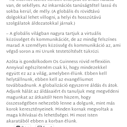
van, de sekélyes. Az inkarnációs tanúságtétel lassú és
sokba kerül, de mély. (A globális és rövidtávú
dolgokkal lehet villogni, a helyi és hosszútávú
szolgálatok áldozatokkal járnak.)
– A globális világban nagyra tartjuk a virtuális
közösséget és kommunikációt, de az mindig felszínes
marad. A személyes közösség és kommunikáció az, ami
végső soron a mi Urunk testetöltését tükrözi.
Azóta is gondolkodom Os Guinness rövid reflexióin.
Annyival egészíteném csak ki, hogy mindezekkel
együtt ez az a világ, amelyben élünk. Ebben kell
helytállnunk, ebben kell az evangéliumot
továbbadnunk. A globalizáció egyszerre áldás és átok.
Adjunk hálát az áldásaiért és tanuljuk meg megvédeni
magunkat az átkaitól! Nem hiszem, hogy
összességében nehezebb lenne a dolgunk, mint más
korok keresztényeinek. Minden kornak megvoltak a
maga kihívásai és lehetőségei. Mi most Isten
akaratából ebben a korban élünk.