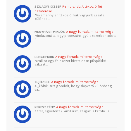
SZILÁGYI JÓZSEF
Rembrandt: A tékozló fiú
hazatérése
"Valamennyien tékozló fiúk vagyunk azzal a
különbs…
MENYHÁRT MIKLÓS
A nagy forradalmi terror vége
Mindazonáltal egy protestáns gyülekezetben adott
d…
BENCHMARK
A nagy forradalmi terror vége
"amikor egy felekezet hivatalosan püspökké
választ…
X. JÓZSEF
A nagy forradalmi terror vége
A „költő” arra gondolt, hogy alapvető különbség
va…
KERESZTÉNY
A nagy forradalmi terror vége
Péter, egyetértek. Amit írsz, az igaz, a katolikus…