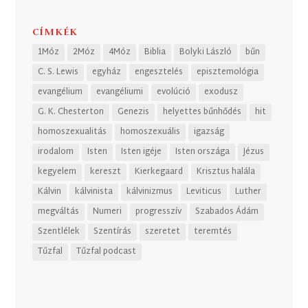
CÍMKÉK
1Móz
2Móz
4Móz
Biblia
Bolyki László
bűn
C. S. Lewis
egyház
engesztelés
episztemológia
evangélium
evangéliumi
evolúció
exodusz
G. K. Chesterton
Genezis
helyettes bűnhődés
hit
homoszexualitás
homoszexuális
igazság
irodalom
Isten
Isten igéje
Isten országa
Jézus
kegyelem
kereszt
Kierkegaard
Krisztus halála
Kálvin
kálvinista
kálvinizmus
Leviticus
Luther
megváltás
Numeri
progresszív
Szabados Ádám
Szentlélek
Szentírás
szeretet
teremtés
Tűzfal
Tűzfal podcast