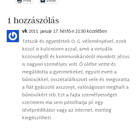
Print
Email
1 hozzászólás
vk
2011. január 17. hétfő-n 21:50 közelében
Tetszik és egyetértek O. G. véleményével, ezek
közül is különösen azzal, amit a virtuális
közösségről és kommunikációról mondott. Jézus
is nagyon személyes volt. Ő ölébe vette és
megáldotta a gyermekeket, együtt evett a
bűnösökkel, összetalálkozott vele és megsiratta
a fiát gyászoló asszonyt, valóságosan meghalt a
bűnösökért stb. Ezt a fajta személyességet
szerintem ma sem pótolhatja pl. egy
tévéprédikátor vagy az internet, esetleg
kiegészítheti.