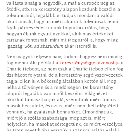
vallástalanság a negyedik, a mafla européerség az
ötödik, stb. Ha keresztény alapon kezdünk beszélni a
toleranciáról, legalább el tudjuk mondani a valódi
okait annak, hogy mi miért akarunk toleránsak lenni.
Nyílt párbeszédet tudunk folytatni arról is, hogy
hogyan éljünk együtt azokkal, akik más értékeket
tartanak fontosnak, mint mi. Meg arról is, hogy mi az
igazság. Sőt,
ad abszurdum
akár Istenről is.
Nem vagyok teljesen naiv, tudom, hogy ez nem mindig
fog menni. Aki például
a kereszténységgel azonosítja
a
Charlie Hebdót, az nem csak a Charlie Hebdo ellen fog
dzsihádot folytatni, de a keresztény segélyszervezetek
tagjai ellen is. A békesség általában kettőn áll. Meg
néha a törvényen és a rendőrségen. De keresztény
alapról legalább van miről beszélni. Világnézeti
okokkal támaszthatjuk alá, szerintünk miért fontos
mások becsülete, és azt is, miért nem kell elégtételt
vennünk, ha gyaláznak bennünket. Elmondhatjuk,
miért jó a szólás szabadsága, meg azt is, miért
helytelen, ha másokat sértegetünk, és miért veszélyes,
ha Isten nevét hiába vesszük a szánkra. Hátha valaki