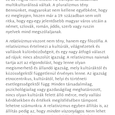
multikulturálissá váltak. A pluralizmus tény.
Bennünket, magyarokat nem kellene egyébként, hogy
ez meglepjen, hiszen már a 19. században sem volt
ritka, hogy egy-egy jelentősebb magyar város utcáin a
német, szlovák, román, jiddis, szerb vagy ruszin
nyelvek mind megszólaljanak.
A
relativizmus
viszont nem tény, hanem egy filozófia. A
relativizmus értelmezi a kultúrák, világnézetek és
vallások különbözőségeit, és egy nagy átfogó választ
ad rájuk: nincs abszolút igazság. A relativizmus naivnak
tartja azt az elgondolást, hogy lenne olyan
megismerhető és állandó igazság, mely kultúráktól és
közösségektől függetlenül érvényes lenne. Az igazság
etnocentrikus, kultúrától, helyi és történeti
esetlegességektől függ. Minden társadalmilag,
pszichológiailag vagy gazdaságilag meghatározott,
nincs olyan kultúrák felett álló mérce, mely vallási
kérdésekben és értékek megítélésében támpont
lehetne számunkra. A relativizmus egyben állítás is, az
állítás pedig az, hogy
minden viszonylagos
. Nem lehet