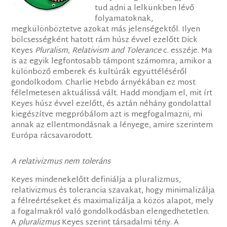
tud adni a lelkünkben lévő
folyamatoknak,
megkülönböztetve azokat más jelenségektől. Ilyen
bölcsességként hatott rám húsz évvel ezelőtt Dick
Keyes
Pluralism, Relativism and Tolerance
c. esszéje. Ma
is az egyik legfontosabb támpont számomra, amikor a
különböző emberek és kultúrák együttéléséről
gondolkodom. Charlie Hebdo árnyékában ez most
félelmetesen aktuálissá vált. Hadd mondjam el, mit írt
Keyes húsz évvel ezelőtt, és aztán néhány gondolattal
kiegészítve megpróbálom azt is megfogalmazni, mi
annak az ellentmondásnak a lényege, amire szerintem
Európa rácsavarodott.
A relativizmus nem toleráns
Keyes mindenekelőtt definiálja a pluralizmus,
relativizmus és tolerancia szavakat, hogy minimalizálja
a félreértéseket és maximalizálja a közös alapot, mely
a fogalmakról való gondolkodásban elengedhetetlen.
A
pluralizmus
Keyes szerint társadalmi tény. A