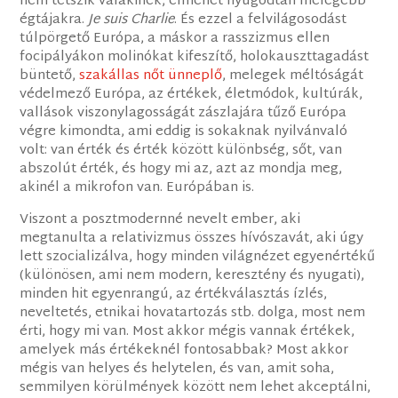
nem tetszik valakinek, elmehet nyugodtan melegebb
égtájakra.
Je suis Charlie
. És ezzel a felvilágosodást
túlpörgető Európa, a máskor a rasszizmus ellen
focipályákon molinókat kifeszítő, holokauszttagadást
büntető,
szakállas nőt ünneplő
, melegek méltóságát
védelmező Európa, az értékek, életmódok, kultúrák,
vallások viszonylagosságát zászlajára tűző Európa
végre kimondta, ami eddig is sokaknak nyilvánvaló
volt: van érték és érték között különbség, sőt, van
abszolút érték, és hogy mi az, azt az mondja meg,
akinél a mikrofon van. Európában is.
Viszont a posztmodernné nevelt ember, aki
megtanulta a relativizmus összes hívószavát, aki úgy
lett szocializálva, hogy minden világnézet egyenértékű
(különösen, ami nem modern, keresztény és nyugati),
minden hit egyenrangú, az értékválasztás ízlés,
neveltetés, etnikai hovatartozás stb. dolga, most nem
érti, hogy mi van. Most akkor mégis vannak értékek,
amelyek más értékeknél fontosabbak? Most akkor
mégis van helyes és helytelen, és van, amit soha,
semmilyen körülmények között nem lehet akceptálni,