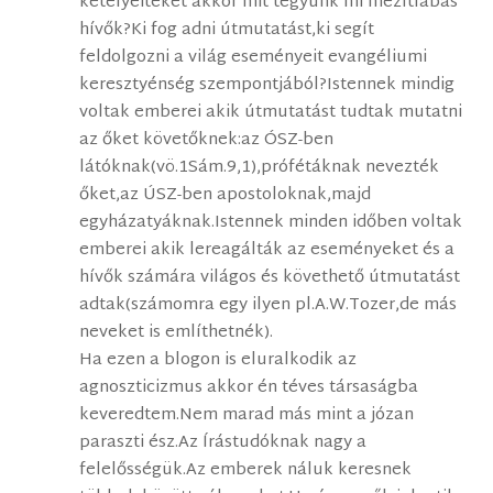
kételyeiteket akkor mit tegyünk mi mezítlábas
hívők?Ki fog adni útmutatást,ki segít
feldolgozni a világ eseményeit evangéliumi
keresztyénség szempontjából?Istennek mindig
voltak emberei akik útmutatást tudtak mutatni
az őket követőknek:az ÓSZ-ben
látóknak(vö.1Sám.9,1),prófétáknak nevezték
őket,az ÚSZ-ben apostoloknak,majd
egyházatyáknak.Istennek minden időben voltak
emberei akik lereagálták az eseményeket és a
hívők számára világos és követhető útmutatást
adtak(számomra egy ilyen pl.A.W.Tozer,de más
neveket is említhetnék).
Ha ezen a blogon is eluralkodik az
agnoszticizmus akkor én téves társaságba
keveredtem.Nem marad más mint a józan
paraszti ész.Az Írástudóknak nagy a
felelősségük.Az emberek náluk keresnek