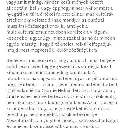
vagy amit mindig, minden körülmények között
akceptálni kell? Vagy épphogy nincs? Akkor most a
nyugati kultúra értékei felette állnak más kultúrák
értékeinek? Felette állnak mondjuk az európai
muszlim közösségekének is, amelyek a
multikulturalizmus nevében kerültek a világunk
közepébe (ugyanúgy, mint a szakállas nő és minden
egyéb másság), hogy értékítélet nélkül elfogadjuk
(majd most megvessük) különbözőségüket?
Remélem, mindenki érti, hogy a pluralizmus tényére
adott reakcióként egy egészen más stratégia kezd
kibontakozni, mint amit eddig tanultunk. A
pluralizmusnak ugyanis hirtelen új arcát pillantottuk
meg. „Hirtelen” – írom –, de ez nem is hirtelen történt,
csak valamiért a Charlie Hebdo lett az a határvonal,
ami felismerhetővé tette azok számára is, akik eddig
nem akartak határokban gondolkodni. Az új stratégia
középpontba állítja az egyik értéket és tudatosan
felvállalja: nem érdekli a másik értékrendje.
Abszolutizálja a nyugati értéket, a szólásszabadságot,
és teljesen közönyössé válik a másik kultúra