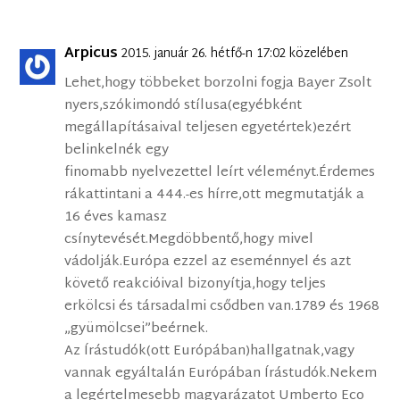
Arpicus
2015. január 26. hétfő-n 17:02 közelében
Lehet,hogy többeket borzolni fogja Bayer Zsolt
nyers,szókimondó stílusa(egyébként
megállapításaival teljesen egyetértek)ezért
belinkelnék egy
finomabb nyelvezettel leírt véleményt.Érdemes
rákattintani a 444.-es hírre,ott megmutatják a
16 éves kamasz
csínytevését.Megdöbbentő,hogy mivel
vádolják.Európa ezzel az eseménnyel és azt
követő reakcióival bizonyítja,hogy teljes
erkölcsi és társadalmi csődben van.1789 és 1968
„gyümölcsei”beérnek.
Az Írástudók(ott Európában)hallgatnak,vagy
vannak egyáltalán Európában Írástudók.Nekem
a legértelmesebb magyarázatot Umberto Eco