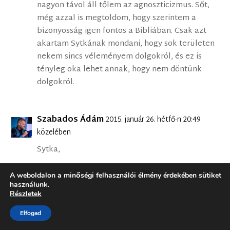
nagyon távol áll tőlem az agnoszticizmus. Sőt,
még azzal is megtoldom, hogy szerintem a
bizonyosság igen fontos a Bibliában. Csak azt
akartam Sytkának mondani, hogy sok területen
nekem sincs véleményem dolgokról, és ez is
tényleg oka lehet annak, hogy nem döntünk
dolgokról.
Szabados Ádám
2015. január 26. hétfő-n 20:49
közelében
Sytka,
semmi cinizmus nem volt a szavaimban, inkább
A weboldalon a minőségi felhasználói élmény érdekében sütiket
egyetérteni akartam veled. Ami a rapet illeti, a
használunk.
Részletek
fiaimnak nem merném azt mondani, hogy
marhaság, ma egyikük a szívét tette ki elém,
Elfogad
amikor meghallgattatta velem a kedvenc