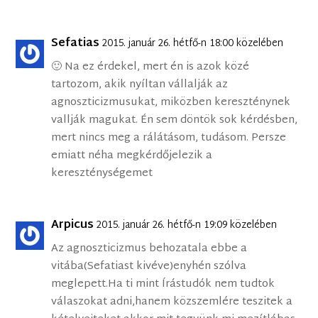
Sefatias
2015. január 26. hétfő-n 18:00 közelében
🙂 Na ez érdekel, mert én is azok közé
tartozom, akik nyíltan vállalják az
agnoszticizmusukat, miközben kereszténynek
vallják magukat. Én sem döntök sok kérdésben,
mert nincs meg a rálátásom, tudásom. Persze
emiatt néha megkérdőjelezik a
kereszténységemet
Arpicus
2015. január 26. hétfő-n 19:09 közelében
Az agnoszticizmus behozatala ebbe a
vitába(Sefatiast kivéve)enyhén szólva
meglepett.Ha ti mint Írástudók nem tudtok
válaszokat adni,hanem közszemlére teszitek a