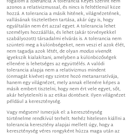
fogalom a
tolerancia.
A tolerancia Keyes szerint nem
azonos a relativizmussal, és nincs is feltétlenül köze
hozzá. A tolerancia a másik hitének, világnézetének,
vallásának tiszteletben tartása, akár úgy is, hogy
egyáltalán nem ért azzal egyet. A tolerancia lehet
személyes hozzáállás, és lehet (akár törvényekkel
szabályozott) társadalmi elvárás is. A tolerancia nem
szünteti meg a különbségeket, nem veszi el azok élét,
nem tagadja azok létét, de olyan
modus vivendi
t
igyekszik kialakítani, amelyben a különbözőségek
ellenére is lehetséges az együttélés. A valódi
tolerancia alapja nem a relativizmus mindent
(önmagát kivéve) egy szintre hozó metanarratívája,
hanem egy világnézet, mely annak ellenére képes a
másik embert tisztelni, hogy nem ért vele egyet, sőt,
akár helyteleníti is az etikai döntéseit. Ilyen világnézet
például a kereszténység.
Vagy mégsem? Ismerjük el: a kereszténység
történelme rendkívül terhelt. Nehéz hitelesen kiállni a
tolerancia keresztény alapjai mellett úgy, hogy a
kereszténység véres rongyként húzza maga után az