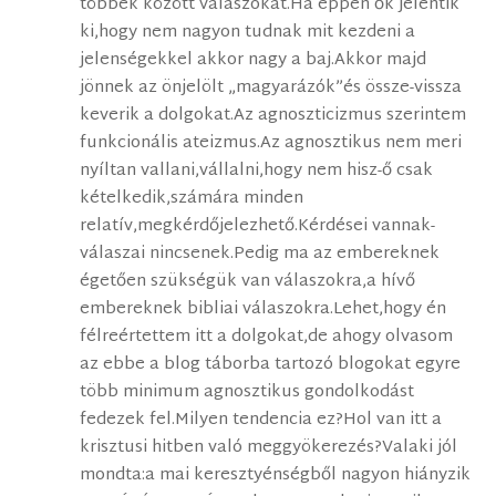
többek között válaszokat.Ha éppen ők jelentik
ki,hogy nem nagyon tudnak mit kezdeni a
jelenségekkel akkor nagy a baj.Akkor majd
jönnek az önjelölt „magyarázók”és össze-vissza
keverik a dolgokat.Az agnoszticizmus szerintem
funkcionális ateizmus.Az agnosztikus nem meri
nyíltan vallani,vállalni,hogy nem hisz-ő csak
kételkedik,számára minden
relatív,megkérdőjelezhető.Kérdései vannak-
válaszai nincsenek.Pedig ma az embereknek
égetően szükségük van válaszokra,a hívő
embereknek bibliai válaszokra.Lehet,hogy én
félreértettem itt a dolgokat,de ahogy olvasom
az ebbe a blog táborba tartozó blogokat egyre
több minimum agnosztikus gondolkodást
fedezek fel.Milyen tendencia ez?Hol van itt a
krisztusi hitben való meggyökerezés?Valaki jól
mondta:a mai keresztyénségből nagyon hiányzik