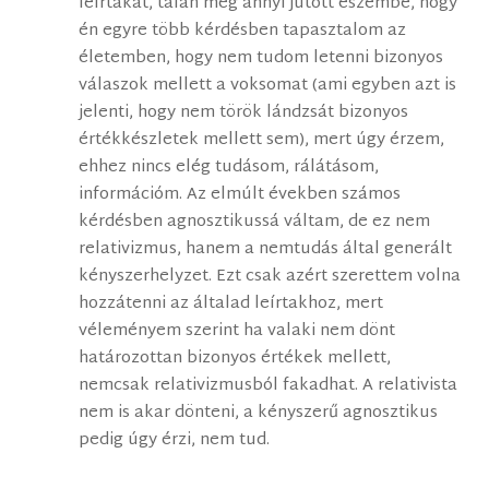
leírtakat, talán még annyi jutott eszembe, hogy
én egyre több kérdésben tapasztalom az
életemben, hogy nem tudom letenni bizonyos
válaszok mellett a voksomat (ami egyben azt is
jelenti, hogy nem török lándzsát bizonyos
értékkészletek mellett sem), mert úgy érzem,
ehhez nincs elég tudásom, rálátásom,
információm. Az elmúlt években számos
kérdésben agnosztikussá váltam, de ez nem
relativizmus, hanem a nemtudás által generált
kényszerhelyzet. Ezt csak azért szerettem volna
hozzátenni az általad leírtakhoz, mert
véleményem szerint ha valaki nem dönt
határozottan bizonyos értékek mellett,
nemcsak relativizmusból fakadhat. A relativista
nem is akar dönteni, a kényszerű agnosztikus
pedig úgy érzi, nem tud.