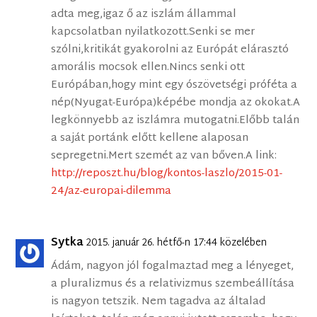
adta meg,igaz ő az iszlám állammal
kapcsolatban nyilatkozott.Senki se mer
szólni,kritikát gyakorolni az Európát elárasztó
amorális mocsok ellen.Nincs senki ott
Európában,hogy mint egy ószövetségi próféta a
nép(Nyugat-Európa)képébe mondja az okokat.A
legkönnyebb az iszlámra mutogatni.Előbb talán
a saját portánk előtt kellene alaposan
sepregetni.Mert szemét az van bőven.A link:
http://reposzt.hu/blog/kontos-laszlo/2015-01-
24/az-europai-dilemma
Sytka
2015. január 26. hétfő-n 17:44 közelében
Ádám, nagyon jól fogalmaztad meg a lényeget,
a pluralizmus és a relativizmus szembeállítása
is nagyon tetszik. Nem tagadva az általad