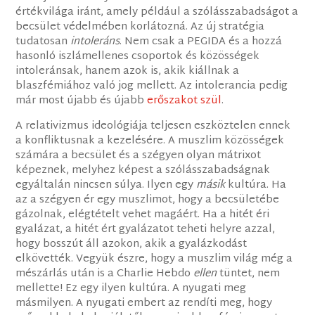
értékvilága iránt, amely például a szólásszabadságot a
becsület védelmében korlátozná. Az új stratégia
tudatosan
intoleráns
. Nem csak a PEGIDA és a hozzá
hasonló iszlámellenes csoportok és közösségek
intoleránsak, hanem azok is, akik kiállnak a
blaszfémiához való jog mellett. Az intolerancia pedig
már most újabb és újabb
erőszakot szül
.
A relativizmus ideológiája teljesen eszköztelen ennek
a konfliktusnak a kezelésére. A muszlim közösségek
számára a becsület és a szégyen olyan mátrixot
képeznek, melyhez képest a szólásszabadságnak
egyáltalán nincsen súlya. Ilyen egy
másik
kultúra. Ha
az a szégyen ér egy muszlimot, hogy a becsületébe
gázolnak, elégtételt vehet magáért. Ha a hitét éri
gyalázat, a hitét ért gyalázatot teheti helyre azzal,
hogy bosszút áll azokon, akik a gyalázkodást
elkövették. Vegyük észre, hogy a muszlim világ még a
mészárlás után is a Charlie Hebdo
ellen
tüntet, nem
mellette! Ez egy ilyen kultúra. A nyugati meg
másmilyen. A nyugati embert az rendíti meg, hogy