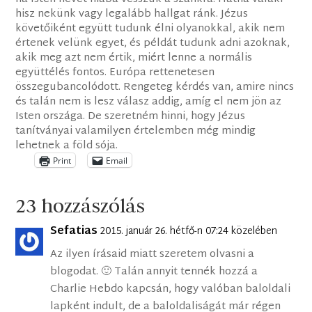
hisz nekünk vagy legalább hallgat ránk. Jézus
követőiként együtt tudunk élni olyanokkal, akik nem
értenek velünk egyet, és példát tudunk adni azoknak,
akik meg azt nem értik, miért lenne a normális
együttélés fontos. Európa rettenetesen
összegubancolódott. Rengeteg kérdés van, amire nincs
és talán nem is lesz válasz addig, amíg el nem jön az
Isten országa. De szeretném hinni, hogy Jézus
tanítványai valamilyen értelemben még mindig
lehetnek a föld sója.
Print
Email
23 hozzászólás
Sefatias
2015. január 26. hétfő-n 07:24 közelében
Az ilyen írásaid miatt szeretem olvasni a
blogodat. 🙂 Talán annyit tennék hozzá a
Charlie Hebdo kapcsán, hogy valóban baloldali
lapként indult, de a baloldaliságát már régen