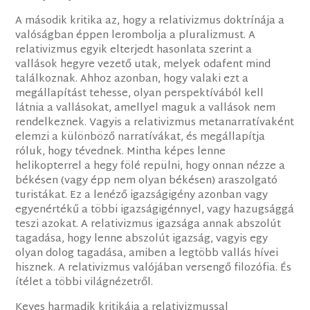
A második kritika az, hogy a relativizmus doktrínája a
valóságban éppen lerombolja a pluralizmust. A
relativizmus egyik elterjedt hasonlata szerint a
vallások hegyre vezető utak, melyek odafent mind
találkoznak. Ahhoz azonban, hogy valaki ezt a
megállapítást tehesse, olyan perspektívából kell
látnia a vallásokat, amellyel maguk a vallások nem
rendelkeznek. Vagyis a relativizmus metanarratívaként
elemzi a különböző narratívákat, és megállapítja
róluk, hogy tévednek. Mintha képes lenne
helikopterrel a hegy fölé repülni, hogy onnan nézze a
békésen (vagy épp nem olyan békésen) araszolgató
turistákat. Ez a lenéző igazságigény azonban vagy
egyenértékű a többi igazságigénnyel, vagy hazugsággá
teszi azokat. A relativizmus igazsága annak abszolút
tagadása, hogy lenne abszolút igazság, vagyis egy
olyan dolog tagadása, amiben a legtöbb vallás hívei
hisznek. A relativizmus valójában versengő filozófia. És
ítélet a többi világnézetről.
Keyes harmadik kritikája a relativizmussal