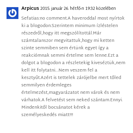
Arpicus
2015. január 26. hétfő-n 19:32 közelében
Sefatias:no comment.A haveroddal most nyírtok
ki a blogodon.Szerintem minimum ízléstelen
részedről,hogy itt megszólítottál.Már
számtalanszor megvitattuk,hogy mi ketten
szinte semmiben sem értünk egyet így a
reakciómnak semmi értelme sem lenne.Ezt a
dolgot a blogodon a részletekig kiveséztük,nem
kell itt folytatni…Nem veszem fel a
kesztyűt.Azért is tettelek zárójelbe mert tőled
semmilyen érdemleges
értelmezést,magyarázatot nem várok és nem
várhatok.A felvetést sem neked szántam.Ennyi.
Mindenkitől bocsánatot kérek a
személyeskedés miatt!!!