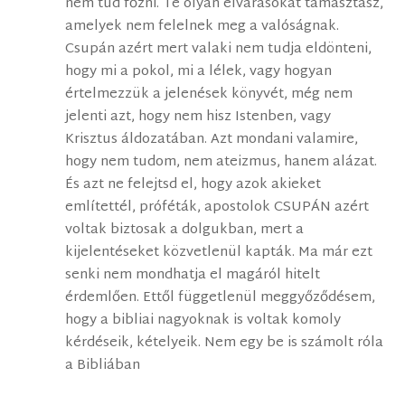
nem tud főzni. Te olyan elvárásokat támasztasz,
amelyek nem felelnek meg a valóságnak.
Csupán azért mert valaki nem tudja eldönteni,
hogy mi a pokol, mi a lélek, vagy hogyan
értelmezzük a jelenések könyvét, még nem
jelenti azt, hogy nem hisz Istenben, vagy
Krisztus áldozatában. Azt mondani valamire,
hogy nem tudom, nem ateizmus, hanem alázat.
És azt ne felejtsd el, hogy azok akieket
említettél, próféták, apostolok CSUPÁN azért
voltak biztosak a dolgukban, mert a
kijelentéseket közvetlenül kapták. Ma már ezt
senki nem mondhatja el magáról hitelt
érdemlően. Ettől függetlenül meggyőződésem,
hogy a bibliai nagyoknak is voltak komoly
kérdéseik, kételyeik. Nem egy be is számolt róla
a Bibliában