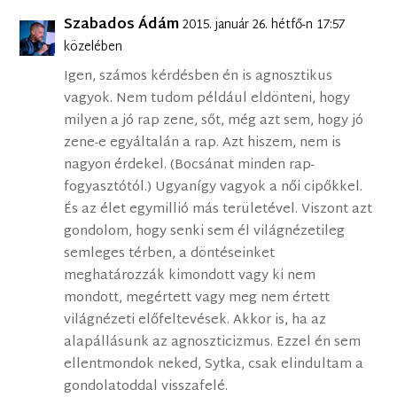
Szabados Ádám
2015. január 26. hétfő-n 17:57
közelében
Igen, számos kérdésben én is agnosztikus
vagyok. Nem tudom például eldönteni, hogy
milyen a jó rap zene, sőt, még azt sem, hogy jó
zene-e egyáltalán a rap. Azt hiszem, nem is
nagyon érdekel. (Bocsánat minden rap-
fogyasztótól.) Ugyanígy vagyok a női cipőkkel.
És az élet egymillió más területével. Viszont azt
gondolom, hogy senki sem él világnézetileg
semleges térben, a döntéseinket
meghatározzák kimondott vagy ki nem
mondott, megértett vagy meg nem értett
világnézeti előfeltevések. Akkor is, ha az
alapállásunk az agnoszticizmus. Ezzel én sem
ellentmondok neked, Sytka, csak elindultam a
gondolatoddal visszafelé.