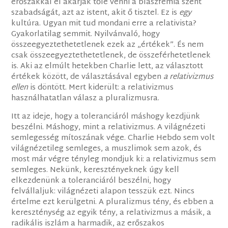
erőszakkal el akarják tőle venni a blaszfémia szent
szabadságát, azt az istent, akit ő tisztel. Ez is
egy
kultúra. Ugyan mit tud mondani erre a relativista?
Gyakorlatilag semmit. Nyilvánvaló, hogy
összeegyeztethetetlenek ezek az „értékek”. És nem
csak összeegyeztethetetlenek, de összeférhetetlenek
is. Aki az elmúlt hetekben Charlie lett, az választott
értékek között, de választásával egyben
a relativizmus
ellen
is döntött. Mert kiderült: a relativizmus
használhatatlan válasz a pluralizmusra.
Itt az ideje, hogy a toleranciáról máshogy kezdjünk
beszélni. Máshogy, mint a relativizmus. A világnézeti
semlegesség mítoszának vége. Charlie Hebdo sem volt
világnézetileg semleges, a muszlimok sem azok, és
most már végre tényleg mondjuk ki: a relativizmus sem
semleges. Nekünk, keresztényeknek úgy kell
elkezdenünk a toleranciáról beszélni, hogy
felvállaljuk: világnézeti alapon tesszük ezt. Nincs
értelme ezt kerülgetni. A pluralizmus tény, és ebben a
kereszténység az egyik tény, a relativizmus a másik, a
radikális iszlám a harmadik, az erőszakos