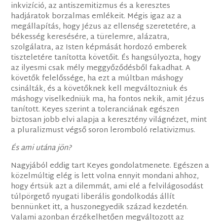
inkvizíció, az antiszemitizmus és a keresztes
hadjáratok borzalmas emlékeit. Mégis igaz az a
megállapítás, hogy Jézus az ellenség szeretetére, a
békesség keresésére, a türelemre, alázatra,
szolgálatra, az Isten képmását hordozó emberek
tiszteletére tanította követőit. És hangsúlyozta, hogy
az ilyesmi csak mély meggyőződésből fakadhat. A
követők felelőssége, ha ezt a múltban máshogy
csinálták, és a követőknek kell megváltozniuk és
máshogy viselkedniük ma, ha fontos nekik, amit Jézus
tanított. Keyes szerint a toleranciának egészen
biztosan jobb elvi alapja a keresztény világnézet, mint
a pluralizmust végső soron leromboló relativizmus.
És ami utána jön?
Nagyjából eddig tart Keyes gondolatmenete. Egészen a
közelmúltig elég is lett volna ennyit mondani ahhoz,
hogy értsük azt a dilemmát, ami elé a felvilágosodást
túlpörgető nyugati liberális gondolkodás állít
bennünket itt, a huszonegyedik század kezdetén.
Valami azonban érzékelhetően megváltozott az