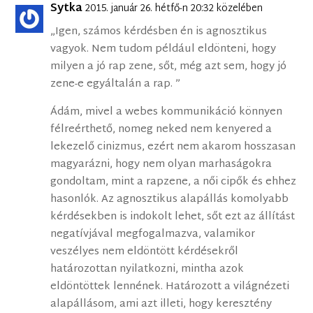
Sytka
2015. január 26. hétfő-n 20:32 közelében
„Igen, számos kérdésben én is agnosztikus
vagyok. Nem tudom például eldönteni, hogy
milyen a jó rap zene, sőt, még azt sem, hogy jó
zene-e egyáltalán a rap. ”
Ádám, mivel a webes kommunikáció könnyen
félreérthető, nomeg neked nem kenyered a
lekezelő cinizmus, ezért nem akarom hosszasan
magyarázni, hogy nem olyan marhaságokra
gondoltam, mint a rapzene, a női cipők és ehhez
hasonlók. Az agnosztikus alapállás komolyabb
kérdésekben is indokolt lehet, sőt ezt az állítást
negatívjával megfogalmazva, valamikor
veszélyes nem eldöntött kérdésekről
határozottan nyilatkozni, mintha azok
eldöntöttek lennének. Határozott a világnézeti
alapállásom, ami azt illeti, hogy keresztény