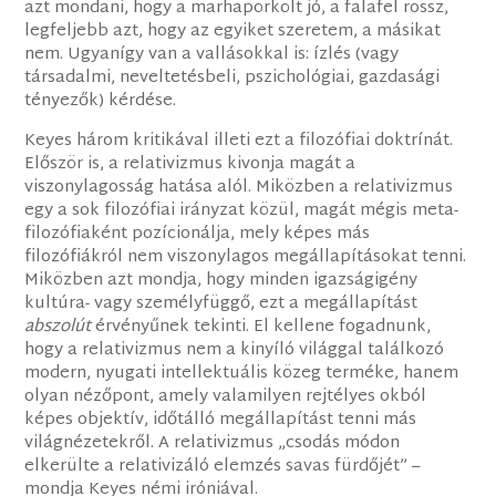
azt mondani, hogy a marhapörkölt jó, a falafel rossz,
legfeljebb azt, hogy az egyiket szeretem, a másikat
nem. Ugyanígy van a vallásokkal is: ízlés (vagy
társadalmi, neveltetésbeli, pszichológiai, gazdasági
tényezők) kérdése.
Keyes három kritikával illeti ezt a filozófiai doktrínát.
Először is, a relativizmus kivonja magát a
viszonylagosság hatása alól. Miközben a relativizmus
egy a sok filozófiai irányzat közül, magát mégis meta-
filozófiaként pozícionálja, mely képes más
filozófiákról nem viszonylagos megállapításokat tenni.
Miközben azt mondja, hogy minden igazságigény
kultúra- vagy személyfüggő, ezt a megállapítást
abszolút
érvényűnek tekinti. El kellene fogadnunk,
hogy a relativizmus nem a kinyíló világgal találkozó
modern, nyugati intellektuális közeg terméke, hanem
olyan nézőpont, amely valamilyen rejtélyes okból
képes objektív, időtálló megállapítást tenni más
világnézetekről. A relativizmus „csodás módon
elkerülte a relativizáló elemzés savas fürdőjét” –
mondja Keyes némi iróniával.