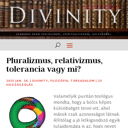
Pluralizmus, relativizmus,
tolerancia vagy mi?
2015 JAN. 26.
|
DIVINITY
,
FILOZÓFIA
,
TÁRSADALOM
|
23
HOZZÁSZÓLÁS
Valamelyik puritán teológus
mondta, hogy a bölcs képes
különbséget tenni ott, ahol
mások csak azonosságot látnak.
Állítólag a jó lelkigondozó egyik
tulajdonsága is az, hogy nevet