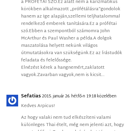
a PRÓFÉTAI SZÓ.Ez alatt nem a karizmatikus
körökben alkalmazott „prófétálásra”gondolok
hanem az Ige alapján,szellemi teljhatalommal
rendelkező emberek tanítására.Ez a prófétai
szó.Ebben a szempontból számomra John
McArthur és Paul Washer a példa.A dolgok
maszatolása helyett nekünk világos
útmutatásokra van szükségünk.Ez az Írástudók
feladata és felelőssége.
Elnézést kérek a hangnemért,zaklatott
vagyok.Zavarban vagyok,nem is kicsit…
Sefatias
2015. január 26. hétfő-n 19:18 közelében
Kedves Arpicus!
Az hogy valaki nem tud elkészíteni valami
különleges Thai ételt, még nem jelenti azt, hogy