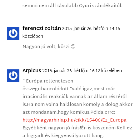
semmi nem áll távolabb Gyuri szándékaitól.
ferenczi zoltán
2015. január 26. hétfő-n 14:15
közelében
Nagyon jó volt, köszi 🙂
Arpicus
2015. január 26. hétfő-n 16:12 közelében
” Európa rettenetesen
összegubancolódott.”való igaz,most már
irracionális reakciók vannak az állam részéről
is.Ha nem volna halálosan komoly a dolog akkor
azt mondanám,hogy komikus.Példa erre:
http://magyarhirlap.hu/cikk/15406/Ez_Europa
Egyébként nagyon jó írás!Én is köszönöm.Kell ez
a higgadt és kiegyensúlyozott hang.