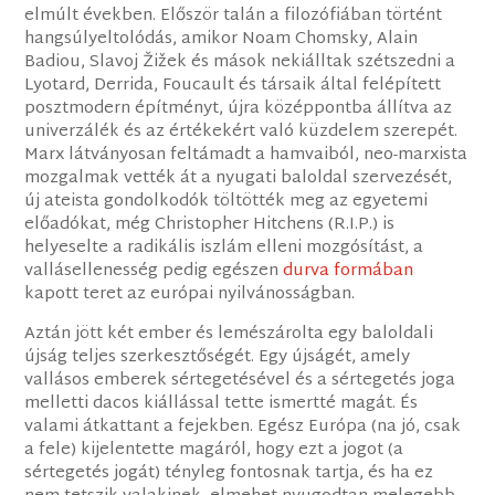
elmúlt években. Először talán a filozófiában történt
hangsúlyeltolódás, amikor Noam Chomsky, Alain
Badiou, Slavoj Žižek és mások nekiálltak szétszedni a
Lyotard, Derrida, Foucault és társaik által felépített
posztmodern építményt, újra középpontba állítva az
univerzálék és az értékekért való küzdelem szerepét.
Marx látványosan feltámadt a hamvaiból, neo-marxista
mozgalmak vették át a nyugati baloldal szervezését,
új ateista gondolkodók töltötték meg az egyetemi
előadókat, még Christopher Hitchens (R.I.P.) is
helyeselte a radikális iszlám elleni mozgósítást, a
vallásellenesség pedig egészen
durva formában
kapott teret az európai nyilvánosságban.
Aztán jött két ember és lemészárolta egy baloldali
újság teljes szerkesztőségét. Egy újságét, amely
vallásos emberek sértegetésével és a sértegetés joga
melletti dacos kiállással tette ismertté magát. És
valami átkattant a fejekben. Egész Európa (na jó, csak
a fele) kijelentette magáról, hogy ezt a jogot (a
sértegetés jogát) tényleg fontosnak tartja, és ha ez