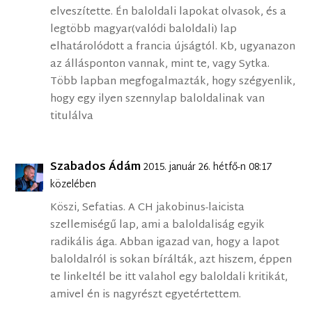
elveszítette. Én baloldali lapokat olvasok, és a
legtöbb magyar(valódi baloldali) lap
elhatárolódott a francia újságtól. Kb, ugyanazon
az állásponton vannak, mint te, vagy Sytka.
Több lapban megfogalmazták, hogy szégyenlik,
hogy egy ilyen szennylap baloldalinak van
titulálva
Szabados Ádám
2015. január 26. hétfő-n 08:17
közelében
Köszi, Sefatias. A CH jakobinus-laicista
szellemiségű lap, ami a baloldaliság egyik
radikális ága. Abban igazad van, hogy a lapot
baloldalról is sokan bírálták, azt hiszem, éppen
te linkeltél be itt valahol egy baloldali kritikát,
amivel én is nagyrészt egyetértettem.