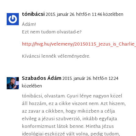
tónibácsi
2015. január 26. hétfő-n 11:46 közelében
Ádám!
Ezt nem tudom olvastad-e?
http://hvg.hu/velemeny/20150115_Jezus_is_Charl
Kíváncsi lennék véleményedre.
Szabados Ádám
2015. január 26. hétfő-n 12:24
közelében
tónibácsi, olvastam. Gyuri lénye nagyon közel
áll hozzám, ez a cikke viszont nem. Azt hiszem,
az zavar a cikkben, hogy miközben a célja
elvileg a jézusi szubverzió, inkább egyfajta
konformizmust látok benne. Mintha Jézus
ideológiai eszközzé vált volna, pedig tudom,