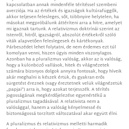
kapcsolatban annak mindenféle térítéssel szembeni
averziója. Ha az értékek és igazságok kultúrafüggők,
akkor teljesen felesleges, sőt, többnyire helytelen, ha
másokat megpróbálunk áttéríteni arra a hitre, amelyet
mi igaznak tartunk. A relativizmus doktrínái szerint az
Istenről, hitről, igazságról, abszolút értékekről szóló
viták alapvetően feleslegesek és kártékonyak.
Párbeszédet lehet folytatni, de nem érdemes ezt túl
komolyan venni, hiszen úgyis minden viszonylagos.
Azonban ha a pluralizmus valóság, akkor az is valóság,
hogy a különböző vallások, hitek és világnézetek
számára bizonyos dolgok annyira fontosak, hogy híveik
akár meghalni is készek értük, és gyakran erős
sürgetést éreznek (vagy éreztetnek velük világnézetük
„papjai”) arra is, hogy azokat terjesszék. A térítés
jogosságának megkérdőjelezése egyenértékű a
pluralizmus tagadásával. A relativista nem a
valósággal, hanem a valóság kényelmessé és
biztonságossá torzított változatával akar együtt élni.
A pluralizmus és relativizmus melletti harmadik