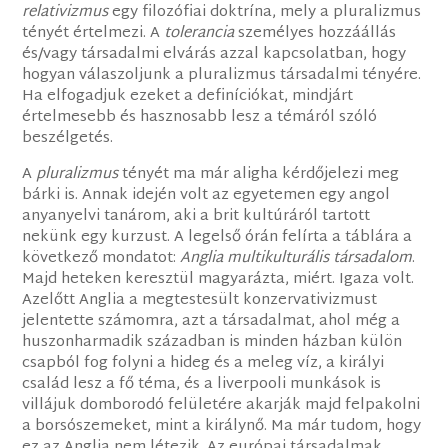
relativizmus
egy filozófiai doktrína, mely a pluralizmus
tényét értelmezi. A
tolerancia
személyes hozzáállás
és/vagy társadalmi elvárás azzal kapcsolatban, hogy
hogyan válaszoljunk a pluralizmus társadalmi tényére.
Ha elfogadjuk ezeket a definíciókat, mindjárt
értelmesebb és hasznosabb lesz a témáról szóló
beszélgetés.
A
pluralizmus
tényét ma már aligha kérdőjelezi meg
bárki is. Annak idején volt az egyetemen egy angol
anyanyelvi tanárom, aki a brit kultúráról tartott
nekünk egy kurzust. A legelső órán felírta a táblára a
következő mondatot:
Anglia multikulturális társadalom
.
Majd heteken keresztül magyarázta, miért. Igaza volt.
Azelőtt Anglia a megtestesült konzervativizmust
jelentette számomra, azt a társadalmat, ahol még a
huszonharmadik században is minden házban külön
csapból fog folyni a hideg és a meleg víz, a királyi
család lesz a fő téma, és a liverpooli munkások is
villájuk domborodó felületére akarják majd felpakolni
a borsószemeket, mint a királynő. Ma már tudom, hogy
ez az Anglia nem létezik. Az európai társadalmak