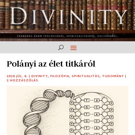
Polányi az élet titkáról
2026 JÚL. 6.
|
DIVINITY
,
FILOZÓFIA
,
SPIRITUALITÁS
,
TUDOMÁNY
|
2 HOZZÁSZÓLÁS