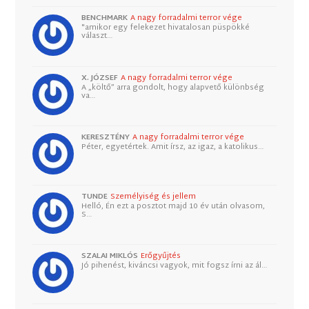
BENCHMARK
A nagy forradalmi terror vége
"amikor egy felekezet hivatalosan püspökké
választ…
X. JÓZSEF
A nagy forradalmi terror vége
A „költő” arra gondolt, hogy alapvető különbség
va…
KERESZTÉNY
A nagy forradalmi terror vége
Péter, egyetértek. Amit írsz, az igaz, a katolikus…
TUNDE
Személyiség és jellem
Helló, Én ezt a posztot majd 10 év után olvasom,
S…
SZALAI MIKLÓS
Erőgyűjtés
Jó pihenést, kiváncsi vagyok, mit fogsz írni az ál…