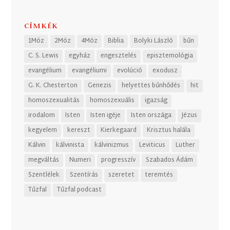
CÍMKÉK
1Móz
2Móz
4Móz
Biblia
Bolyki László
bűn
C. S. Lewis
egyház
engesztelés
episztemológia
evangélium
evangéliumi
evolúció
exodusz
G. K. Chesterton
Genezis
helyettes bűnhődés
hit
homoszexualitás
homoszexuális
igazság
irodalom
Isten
Isten igéje
Isten országa
Jézus
kegyelem
kereszt
Kierkegaard
Krisztus halála
Kálvin
kálvinista
kálvinizmus
Leviticus
Luther
megváltás
Numeri
progresszív
Szabados Ádám
Szentlélek
Szentírás
szeretet
teremtés
Tűzfal
Tűzfal podcast