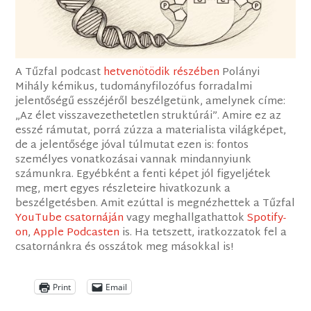
A Tűzfal podcast
hetvenötödik részében
Polányi
Mihály kémikus, tudományfilozófus forradalmi
jelentőségű esszéjéről beszélgetünk, amelynek címe:
„Az élet visszavezethetetlen struktúrái”. Amire ez az
esszé rámutat, porrá zúzza a materialista világképet,
de a jelentősége jóval túlmutat ezen is: fontos
személyes vonatkozásai vannak mindannyiunk
számunkra. Egyébként a fenti képet jól figyeljétek
meg, mert egyes részleteire hivatkozunk a
beszélgetésben. Amit ezúttal is megnézhettek a Tűzfal
YouTube csatornáján
vagy meghallgathattok
Spotify-
on
,
Apple Podcasten
is. Ha tetszett, iratkozzatok fel a
csatornánkra és osszátok meg másokkal is!
Print
Email