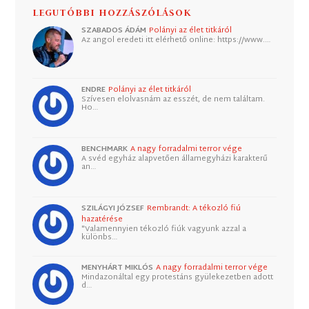
LEGUTÓBBI HOZZÁSZÓLÁSOK
SZABADOS ÁDÁM
Polányi az élet titkáról
Az angol eredeti itt elérhető online: https://www.…
ENDRE
Polányi az élet titkáról
Szívesen elolvasnám az esszét, de nem találtam.
Ho…
BENCHMARK
A nagy forradalmi terror vége
A svéd egyház alapvetően államegyházi karakterű
an…
SZILÁGYI JÓZSEF
Rembrandt: A tékozló fiú
hazatérése
"Valamennyien tékozló fiúk vagyunk azzal a
különbs…
MENYHÁRT MIKLÓS
A nagy forradalmi terror vége
Mindazonáltal egy protestáns gyülekezetben adott
d…