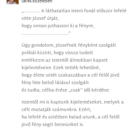
08:46 közelében
„…………… A láthatatlan isteni fonál először lefelé
vitte József útját,
hogy onnan juthasson ki a fényre,
…………………………………….”
Úgy gondolom, Józsefnek fényként szolgált
próbái között, hogy vissza tudott
emlékezni az Istentől álmokban kapott
kijelentéseire. Ezek tették lehetővé,
hogy élete sötét szakaszában a cél felől jövő
fény hite belső látásul szolgált
és tudta, célba érése „csak” idő kérdése.
Istentől mi is kaptunk kijelentéseket, melyek a
célt mutatják számunkra. Ezért,
ha lefelé és sötétben halad utunk, a cél felől
jövő fény segít bennünket is.