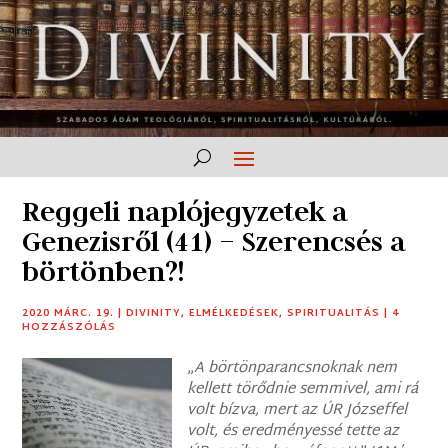
Reggeli naplójegyzetek a
Genezisről (41) – Szerencsés a
börtönben?!
2020 MÁRC. 19.
|
DIVINITY
,
ELMÉLKEDÉSEK
,
SPIRITUALITÁS
|
4
HOZZÁSZÓLÁS
„
A börtönparancsnoknak nem
kellett törődnie semmivel, ami rá
volt bízva, mert az ÚR Józseffel
volt, és eredményessé tette az