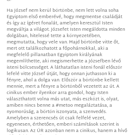
Ha József nem kerül börtönbe, nem lett volna soha
Egyiptom első emberévé, hogy megmentse családját
és így az ígéret fonalát, amelyen keresztül Isten
megváltja a világot. Józsefet Isten megáldotta minden
dolgában, hitelessé tette a környezetében,
megmutatta, hogy vele van. Majd börtönbe vitte őt,
mert ott találkozhatott a főpohárnokkal, aki a
megfelelő pillanatban Egyiptom királyának
megemlíthette, aki megismerhette a Józsefben lévő
isteni bölcsességet. A láthatatlan isteni fonál először
lefelé vitte József útját, hogy onnan juthasson ki a
fényre, ahol a dolga van. Először a börtönbe kellett
mennie, mert a fényre a börtönből vezetett az út. A
cinikus ember ilyenkor arra gondol, hogy Isten
választhatott volna más utat, más eszközt is, olyat,
amiben nincs benne a #metoo megaláztatása, a
nyomorúság, a börtön iszonyata, a szenvedés.
Amelyben a szerencsés út csak felfelé vezet,
egyenesen, érthetően, emberi számítások szerint is
logikusan. Az ÚR azonban nem a cinikus, hanem a hívő