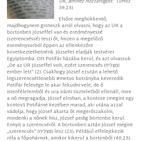
ÚR, amihez hozzáfogott
.” (1Móz
39,23)
Elsőre meghökkentő,
majdhogynem groteszk arról olvasni, hogy az ÚR a
börtönben Józseffel van és eredményessé
(szerencséssé) teszi őt, hiszen a megelőző
eseménysorból éppen az ellenkezőre
következtethetnénk. Józsefet eladják testvérei
Egyiptomba. Ott Potifár házába kerül, és azt olvassuk:
„De az ÚR Józseffel volt, ezért szerencsés (מַצְלִֽיחַ)
ember lett” (2). Csakhogy József ezután a lehető
legszerencsétlenebb #metoo botrányba keveredik:
Potifár felesége le akar feküdni vele, de ő
istenfélelemből és ura iránti tiszteletből ellenáll, mire
a nő megragadja, József elrohan, a köntöse (megint egy
köntös!) Potifárné kezében marad, aki utána azzal
vádolja, hogy József akarta őt megerőszakolni,
mindenki a nőnek hisz, József pedig börtönbe kerül.
Ennyit a szerencséről. A börtönben aztán József megint
„szerencsés” (מַצְלִֽיחַ) lesz (23). Például elfelejtkezik
róla a főpohárnok, amikor kikerül a börtönből (40,23).