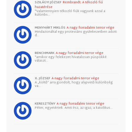
SZILÁGYI JÓZSEF
Rembrandt: A tékozló fiú
hazatérése
"Valamennyien tékozló fiúk vagyunk azzal a
különbs…
MENYHÁRT MIKLÓS
A nagy forradalmi terror vége
Mindazonáltal egy protestáns gyülekezetben adott
d…
BENCHMARK
A nagy forradalmi terror vége
"amikor egy felekezet hivatalosan püspökké
választ…
X. JÓZSEF
A nagy forradalmi terror vége
A „költő” arra gondolt, hogy alapvető különbség
va…
KERESZTÉNY
A nagy forradalmi terror vége
Péter, egyetértek. Amit írsz, az igaz, a katolikus…