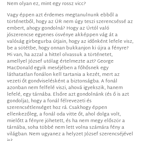
Nem olyan ez, mint egy rossz vicc?
Vagy éppen azt érdemes megtanulnunk ebből a
történetből, hogy az ÚR nem úgy teszi szerencséssé az
embert, ahogy gondolná? Hogy az Úrtól való
jószerencse egyenes ösvénye akképpen vág át a
valóság girbegurba útjain, hogy az időnként lefele visz,
be a sötétbe, hogy onnan bukkanjon ki újra a fényre?
Mi van, ha azzal a hittel olvassuk a történetet,
amellyel József utólag értelmezte azt? George
MacDonald egyik meséjében a főhősnek egy
láthatatlan fonálon kell tartania a kezét, mert az
vezeti őt gondviselésként a biztonságba. A fonál
azonban nem felfelé viszi, ahová igyekszik, hanem
lefelé, egy tárnába. Elsőre azt gondolnánk (és ő is azt
gondolja), hogy a fonál félrevezeti és
szerencsétlenséget hoz rá. Csakhogy éppen
ellenkezőleg, a fonál oda vitte őt, ahol dolga volt,
mielőtt a fényre jöhetett, és ha nem megy először a
tárnába, soha többé nem lett volna számára fény a
világban. Nem ugyanez a helyzet József szerencséjével
is?