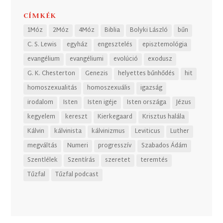
CÍMKÉK
1Móz
2Móz
4Móz
Biblia
Bolyki László
bűn
C. S. Lewis
egyház
engesztelés
episztemológia
evangélium
evangéliumi
evolúció
exodusz
G. K. Chesterton
Genezis
helyettes bűnhődés
hit
homoszexualitás
homoszexuális
igazság
irodalom
Isten
Isten igéje
Isten országa
Jézus
kegyelem
kereszt
Kierkegaard
Krisztus halála
Kálvin
kálvinista
kálvinizmus
Leviticus
Luther
megváltás
Numeri
progresszív
Szabados Ádám
Szentlélek
Szentírás
szeretet
teremtés
Tűzfal
Tűzfal podcast