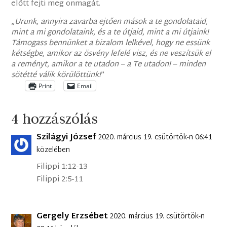
előtt fejti meg önmagát.
„
Urunk, annyira zavarba ejtően mások a te gondolataid,
mint a mi gondolataink, és a te útjaid, mint a mi útjaink!
Támogass bennünket a bizalom lelkével, hogy ne essünk
kétségbe, amikor az ösvény lefelé visz, és ne veszítsük el
a reményt, amikor a te utadon – a Te utadon! – minden
sötétté válik körülöttünk!
”
Print
Email
4 hozzászólás
Szilágyi József
2020. március 19. csütörtök-n 06:41
közelében
Filippi 1:12-13
Filippi 2:5-11
Gergely Erzsébet
2020. március 19. csütörtök-n