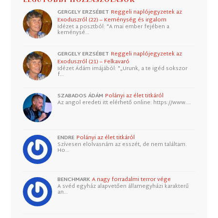
GERGELY ERZSÉBET
Reggeli naplójegyzetek az
Exoduszról (22) – Keménység és irgalom
Idézet a posztból: "A mai ember fejében a
keménysé…
GERGELY ERZSÉBET
Reggeli naplójegyzetek az
Exoduszról (21) – Felkavaró
Idézet Ádám imájából: "„Urunk, a te igéd sokszor
f…
SZABADOS ÁDÁM
Polányi az élet titkáról
Az angol eredeti itt elérhető online: https://www.…
ENDRE
Polányi az élet titkáról
Szívesen elolvasnám az esszét, de nem találtam.
Ho…
BENCHMARK
A nagy forradalmi terror vége
A svéd egyház alapvetően államegyházi karakterű
an…