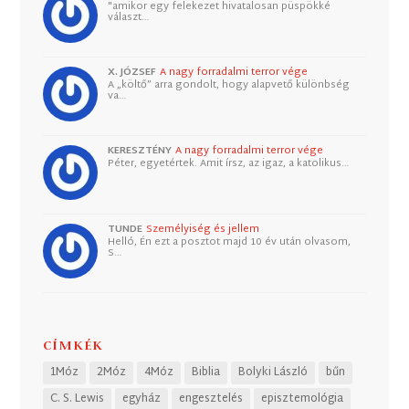
"amikor egy felekezet hivatalosan püspökké
választ…
X. JÓZSEF
A nagy forradalmi terror vége
A „költő” arra gondolt, hogy alapvető különbség
va…
KERESZTÉNY
A nagy forradalmi terror vége
Péter, egyetértek. Amit írsz, az igaz, a katolikus…
TUNDE
Személyiség és jellem
Helló, Én ezt a posztot majd 10 év után olvasom,
S…
CÍMKÉK
1Móz
2Móz
4Móz
Biblia
Bolyki László
bűn
C. S. Lewis
egyház
engesztelés
episztemológia