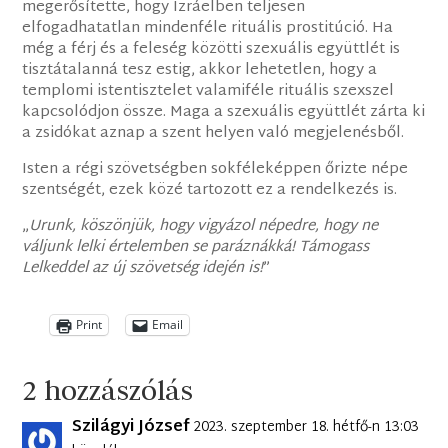
megerősítette, hogy Izráelben teljesen
elfogadhatatlan mindenféle rituális prostitúció. Ha
még a férj és a feleség közötti szexuális együttlét is
tisztátalanná tesz estig, akkor lehetetlen, hogy a
templomi istentisztelet valamiféle rituális szexszel
kapcsolódjon össze. Maga a szexuális együttlét zárta ki
a zsidókat aznap a szent helyen való megjelenésből.
Isten a régi szövetségben sokféleképpen őrizte népe
szentségét, ezek közé tartozott ez a rendelkezés is.
„
Urunk, köszönjük, hogy vigyázol népedre, hogy ne
váljunk lelki értelemben se paráznákká! Támogass
Lelkeddel az új szövetség idején is!
”
Print
Email
2 hozzászólás
Szilágyi József
2023. szeptember 18. hétfő-n 13:03