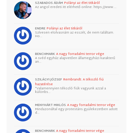
SZABADOS ÁDÁM
Polányi az élet titkáról
Az angol eredeti itt elérhető online: https://www.…
ENDRE
Polányi az élet titkáról
Szívesen elolvasnám az esszét, de nem találtam.
Ho…
BENCHMARK
A nagy forradalmi terror vége
A svéd egyház alapvetően államegyházi karakterű
an…
SZILÁGYI JÓZSEF
Rembrandt: A tékozló fiú
hazatérése
"Valamennyien tékozló fiúk vagyunk azzal a
különbs…
MENYHÁRT MIKLÓS
A nagy forradalmi terror vége
Mindazonáltal egy protestáns gyülekezetben adott
d…
BENCHMARK
A nagy forradalmi terror vége