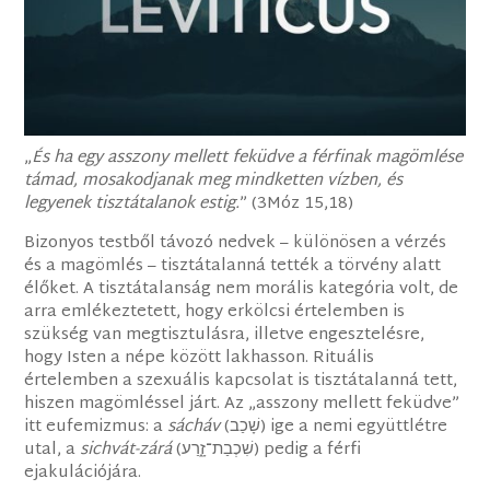
„
És ha egy asszony mellett feküdve a férfinak magömlése
támad, mosakodjanak meg mindketten vízben, és
legyenek tisztátalanok estig.
” (3Móz 15,18)
Bizonyos testből távozó nedvek – különösen a vérzés
és a magömlés – tisztátalanná tették a törvény alatt
élőket. A tisztátalanság nem morális kategória volt, de
arra emlékeztetett, hogy erkölcsi értelemben is
szükség van megtisztulásra, illetve engesztelésre,
hogy Isten a népe között lakhasson. Rituális
értelemben a szexuális kapcsolat is tisztátalanná tett,
hiszen magömléssel járt. Az „asszony mellett feküdve”
itt eufemizmus: a
sácháv
(שָׁכַב) ige a nemi együttlétre
utal, a
sichvát-zárá
(‎שִׁכְבַת־זָ֑רַע) pedig a férfi
ejakulációjára.