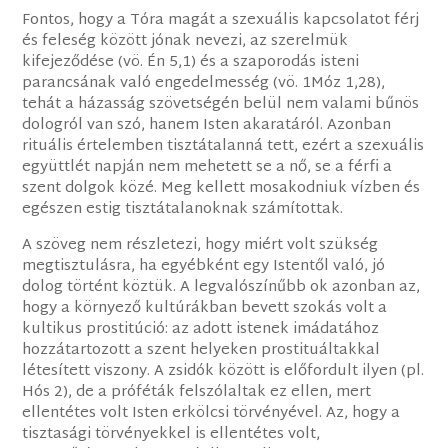
Fontos, hogy a Tóra magát a szexuális kapcsolatot férj
és feleség között jónak nevezi, az szerelmük
kifejeződése (vö. Én 5,1) és a szaporodás isteni
parancsának való engedelmesség (vö. 1Móz 1,28),
tehát a házasság szövetségén belül nem valami bűnös
dologról van szó, hanem Isten akaratáról. Azonban
rituális értelemben tisztátalanná tett, ezért a szexuális
együttlét napján nem mehetett se a nő, se a férfi a
szent dolgok közé. Meg kellett mosakodniuk vízben és
egészen estig tisztátalanoknak számítottak.
A szöveg nem részletezi, hogy miért volt szükség
megtisztulásra, ha egyébként egy Istentől való, jó
dolog történt köztük. A legvalószínűbb ok azonban az,
hogy a környező kultúrákban bevett szokás volt a
kultikus prostitúció: az adott istenek imádatához
hozzátartozott a szent helyeken prostituáltakkal
létesített viszony. A zsidók között is előfordult ilyen (pl.
Hós 2), de a próféták felszólaltak ez ellen, mert
ellentétes volt Isten erkölcsi törvényével. Az, hogy a
tisztasági törvényekkel is ellentétes volt,