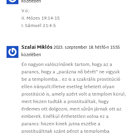
közelében
V.ö.:
II. Mózes 19:14-15
I. Sámuel 21:4-5
Szalai Miklós
2023. szeptember 18. hétfő-n 15:55
közelében
Én nagyon valószínűnek tartom, hogy az a
parancs, hogy a „parázna nő bérét” ne vigyük
be a templomba… ez is a szakrális prostitúció
ellen irányult.Illetve esetleg lehetett olyan
prostitúció is, amely azért volt a templom körül,
mert hiszen tudták a prostituáltak, hogy
érdemes ott dolgozni, mert sűrűn járnak ott az
emberek. Enélkül érthetetlen volna ez a
parancs: hiszen kinek jutna eszébe a
prostituáltnak szánt pénzt a templomba