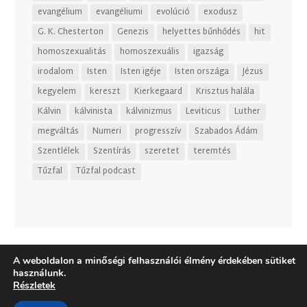
evangélium
evangéliumi
evolúció
exodusz
G. K. Chesterton
Genezis
helyettes bűnhődés
hit
homoszexualitás
homoszexuális
igazság
irodalom
Isten
Isten igéje
Isten országa
Jézus
kegyelem
kereszt
Kierkegaard
Krisztus halála
Kálvin
kálvinista
kálvinizmus
Leviticus
Luther
megváltás
Numeri
progresszív
Szabados Ádám
Szentlélek
Szentírás
szeretet
teremtés
Tűzfal
Tűzfal podcast
A weboldalon a minőségi felhasználói élmény érdekében sütiket
használunk.
Részletek