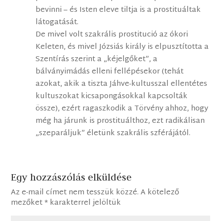
bevinni – és Isten eleve tiltja is a prostituáltak
látogatását.
De mivel volt szakrális prostitució az ókori
Keleten, és mivel Józsiás király is elpusztította a
Szentírás szerint a „kéjelgőket”, a
bálványimádás elleni fellépésekor (tehát
azokat, akik a tiszta Jáhve-kultusszal ellentétes
kultuszokat kicsapongásokkal kapcsolták
össze), ezért ragaszkodik a Törvény ahhoz, hogy
még ha járunk is prostituálthoz, ezt radikálisan
„szeparáljuk” életünk szakrális szférájától.
Egy hozzászólás elküldése
Az e-mail címet nem tesszük közzé.
A kötelező
mezőket
*
karakterrel jelöltük