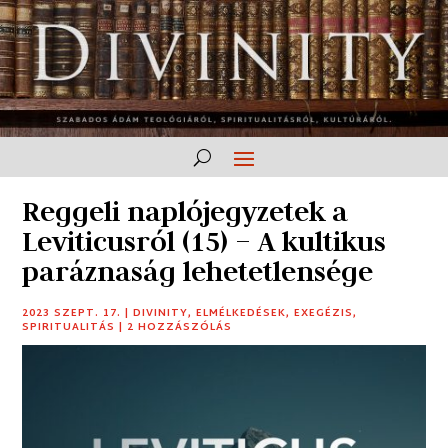
Reggeli naplójegyzetek a
Leviticusról (15) – A kultikus
paráznaság lehetetlensége
2023 SZEPT. 17.
|
DIVINITY
,
ELMÉLKEDÉSEK
,
EXEGÉZIS
,
SPIRITUALITÁS
|
2 HOZZÁSZÓLÁS