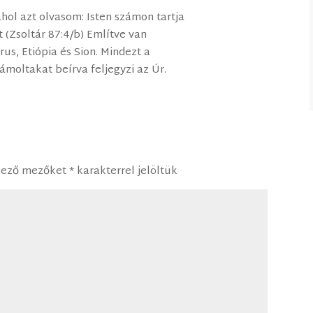
 ahol azt olvasom: Isten számon tartja
 (Zsoltár 87:4/b) Említve van
rus, Etiópia és Sion. Mindezt a
ámoltakat beírva feljegyzi az Úr.
lező mezőket
*
karakterrel jelöltük