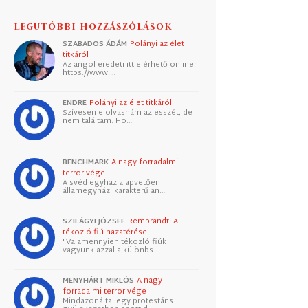
LEGUTÓBBI HOZZÁSZÓLÁSOK
SZABADOS ÁDÁM
Polányi az élet
titkáról
Az angol eredeti itt elérhető online:
https://www.…
ENDRE
Polányi az élet titkáról
Szívesen elolvasnám az esszét, de
nem találtam. Ho…
BENCHMARK
A nagy forradalmi
terror vége
A svéd egyház alapvetően
államegyházi karakterű an…
SZILÁGYI JÓZSEF
Rembrandt: A
tékozló fiú hazatérése
"Valamennyien tékozló fiúk
vagyunk azzal a különbs…
MENYHÁRT MIKLÓS
A nagy
forradalmi terror vége
Mindazonáltal egy protestáns