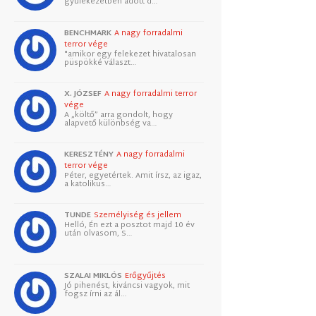
gyülekezetben adott d…
BENCHMARK
A nagy forradalmi
terror vége
"amikor egy felekezet hivatalosan
püspökké választ…
X. JÓZSEF
A nagy forradalmi terror
vége
A „költő” arra gondolt, hogy
alapvető különbség va…
KERESZTÉNY
A nagy forradalmi
terror vége
Péter, egyetértek. Amit írsz, az igaz,
a katolikus…
TUNDE
Személyiség és jellem
Helló, Én ezt a posztot majd 10 év
után olvasom, S…
SZALAI MIKLÓS
Erőgyűjtés
Jó pihenést, kiváncsi vagyok, mit
fogsz írni az ál…