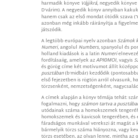
harmadik könyve
Vájjikrá
, negyedik könyv
D
várim). A negyedik könyv annyiban kakukk
‘
hanem csak az első mondat ötödik szava (‎בְּמִדְבַּ֥ר) („pusztában”) kölcsönzi a héber nevet, ez
azonban még inkább ráirányítja a figyelm
játszódik.
A legtöbb európai nyelv azonban
Számok 
Numeri
, angolul
Numbers
, spanyolul és po
holland kiadások is a latin
Numeri
elnevezés
fordításaiig, amelyek az
ΑΡΙΘΜΟΙ
, vagyis
S
és görög címe két motívumot állít középpo
pusztában
(b
midbár) kezdődik (pontosabban
‘
első fejezetben is rögtön arról olvasunk, 
törzsenként, nemzetségenként, nagycsalá
A címek alapján a könyv témája tehát: sz
fogalmazni, hogy
számon tartva a pusztába
utódainak száma a homokszemek tengeréhe
homokszemek és kavicsok tengerében, és 
fáradságos munkával verekszi át magát a
bármelyik törzs száma hiányozna, vagy ke
törzs esetében, az olyan lenne, mintha az