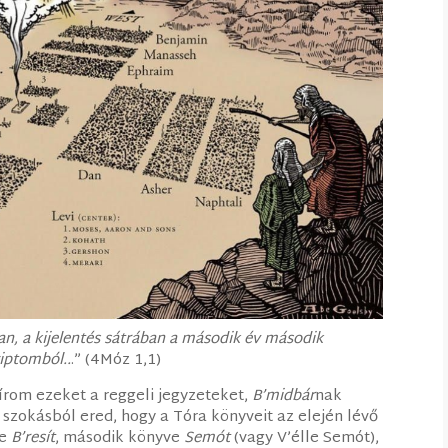
an, a kijelentés sátrában a második év második
yiptomból..
.” (4Móz 1,1)
írom ezeket a reggeli jegyzeteket,
B’midbár
nak
szokásból ered, hogy a Tóra könyveit az elején lévő
ve
B’resít
, második könyve
Semót
(vagy V’élle Semót),