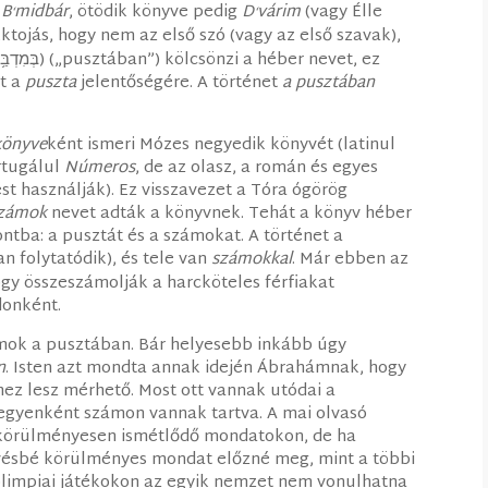
e
B
midbár
, ötödik könyve pedig
D
várim
(vagy Élle
‘
‘
tojás, hogy nem az első szó (vagy az első szavak),
et a
puszta
jelentőségére. A történet
a pusztában
könyve
ként ismeri Mózes negyedik könyvét (latinul
rtugálul
Números
, de az olasz, a román és egyes
t használják). Ez visszavezet a Tóra ógörög
zámok
nevet adták a könyvnek. Tehát a könyv héber
ntba: a pusztát és a számokat. A történet a
 folytatódik), és tele van
számokkal
. Már ebben az
hogy összeszámolják a harcköteles férfiakat
donként.
ámok a pusztában. Bár helyesebb inkább úgy
n
. Isten azt mondta annak idején Ábrahámnak, hogy
z lesz mérhető. Most ott vannak utódai a
egyenként számon vannak tartva. A mai olvasó
 körülményesen ismétlődő mondatokon, de ha
vésbé körülményes mondat előzné meg, mint a többi
 olimpiai játékokon az egyik nemzet nem vonulhatna