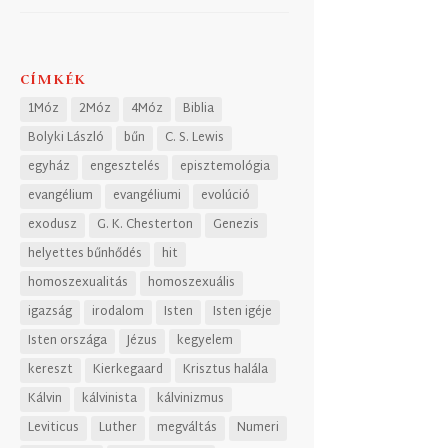
CÍMKÉK
1Móz
2Móz
4Móz
Biblia
Bolyki László
bűn
C. S. Lewis
egyház
engesztelés
episztemológia
evangélium
evangéliumi
evolúció
exodusz
G. K. Chesterton
Genezis
helyettes bűnhődés
hit
homoszexualitás
homoszexuális
igazság
irodalom
Isten
Isten igéje
Isten országa
Jézus
kegyelem
kereszt
Kierkegaard
Krisztus halála
Kálvin
kálvinista
kálvinizmus
Leviticus
Luther
megváltás
Numeri