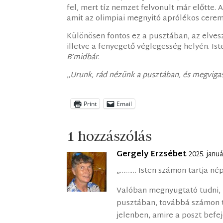
fel, mert tíz nemzet felvonult már előtte. 
amit az olimpiai megnyitó aprólékos cerem
Különösen fontos ez a pusztában, az elvesz
illetve a fenyegető véglegesség helyén. Is
B’midbár
.
„
Urunk, rád nézünk a pusztában, és megviga
Print
Email
1 hozzászólás
Gergely Erzsébet
2025. janu
„……… Isten számon tartja nép
Valóban megnyugtató tudni, 
pusztában, továbbá számon t
jelenben, amire a poszt befej