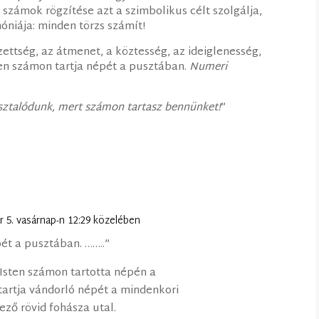
A számok rögzítése azt a szimbolikus célt szolgálja,
óniája: minden törzs számít!
ettség, az átmenet, a köztesség, az ideiglenesség,
ten számon tartja népét a pusztában.
Numeri
sztalódunk, mert számon tartasz bennünket!
”
ár 5. vasárnap-n 12:29 közelében
ét a pusztában. ……..”
Isten számon tartotta népén a
artja vándorló népét a mindenkori
ező rövid fohásza utal.