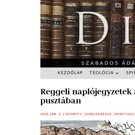
KEZDŐLAP
TEOLÓGIA
SPI
Reggeli naplójegyzetek 
pusztában
2025 JAN. 5.
|
DIVINITY
,
ELMÉLKEDÉSEK
,
SPIRITUAL