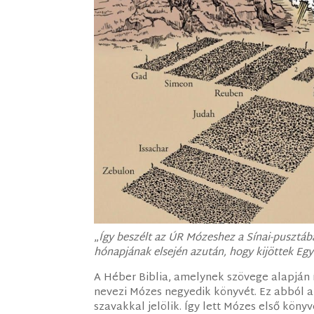
„
Így beszélt az ÚR Mózeshez a Sínai-pusztáb
hónapjának elsején azután, hogy kijöttek Eg
A Héber Biblia, amelynek szövege alapján 
nevezi Mózes negyedik könyvét. Ez abból a 
szavakkal jelölik. Így lett Mózes első köny