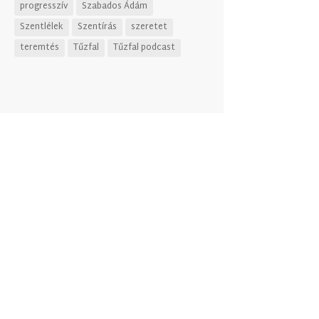
progresszív
Szabados Ádám
Szentlélek
Szentírás
szeretet
teremtés
Tűzfal
Tűzfal podcast