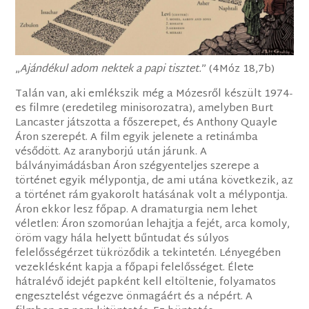
„
Ajándékul adom nektek a papi tisztet.
” (4Móz 18,7b)
Talán van, aki emlékszik még a Mózesről készült 1974-
es filmre (eredetileg minisorozatra), amelyben Burt
Lancaster játszotta a főszerepet, és Anthony Quayle
Áron szerepét. A film egyik jelenete a retinámba
vésődött. Az aranyborjú után járunk. A
bálványimádásban Áron szégyenteljes szerepe a
történet egyik mélypontja, de ami utána következik, az
a történet rám gyakorolt hatásának volt a mélypontja.
Áron ekkor lesz főpap. A dramaturgia nem lehet
véletlen: Áron szomorúan lehajtja a fejét, arca komoly,
öröm vagy hála helyett bűntudat és súlyos
felelősségérzet tükröződik a tekintetén. Lényegében
vezeklésként kapja a főpapi felelősséget. Élete
hátralévő idejét papként kell eltöltenie, folyamatos
engesztelést végezve önmagáért és a népért. A