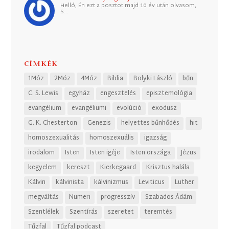
Helló, Én ezt a posztot majd 10 év után olvasom,
S…
CÍMKÉK
1Móz
2Móz
4Móz
Biblia
Bolyki László
bűn
C. S. Lewis
egyház
engesztelés
episztemológia
evangélium
evangéliumi
evolúció
exodusz
G. K. Chesterton
Genezis
helyettes bűnhődés
hit
homoszexualitás
homoszexuális
igazság
irodalom
Isten
Isten igéje
Isten országa
Jézus
kegyelem
kereszt
Kierkegaard
Krisztus halála
Kálvin
kálvinista
kálvinizmus
Leviticus
Luther
megváltás
Numeri
progresszív
Szabados Ádám
Szentlélek
Szentírás
szeretet
teremtés
Tűzfal
Tűzfal podcast