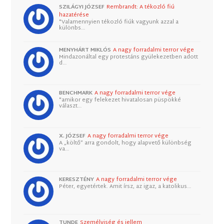
SZILÁGYI JÓZSEF
Rembrandt: A tékozló fiú
hazatérése
"Valamennyien tékozló fiúk vagyunk azzal a
különbs…
MENYHÁRT MIKLÓS
A nagy forradalmi terror vége
Mindazonáltal egy protestáns gyülekezetben adott
d…
BENCHMARK
A nagy forradalmi terror vége
"amikor egy felekezet hivatalosan püspökké
választ…
X. JÓZSEF
A nagy forradalmi terror vége
A „költő” arra gondolt, hogy alapvető különbség
va…
KERESZTÉNY
A nagy forradalmi terror vége
Péter, egyetértek. Amit írsz, az igaz, a katolikus…
TUNDE
Személyiség és jellem