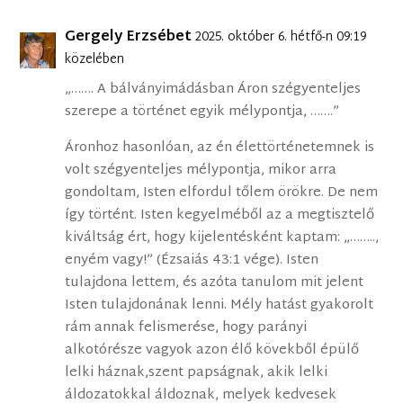
Gergely Erzsébet
2025. október 6. hétfő-n 09:19
közelében
„……. A bálványimádásban Áron szégyenteljes
szerepe a történet egyik mélypontja, …….”
Áronhoz hasonlóan, az én élettörténetemnek is
volt szégyenteljes mélypontja, mikor arra
gondoltam, Isten elfordul tőlem örökre. De nem
így történt. Isten kegyelméből az a megtisztelő
kiváltság ért, hogy kijelentésként kaptam: „……..,
enyém vagy!” (Ézsaiás 43:1 vége). Isten
tulajdona lettem, és azóta tanulom mit jelent
Isten tulajdonának lenni. Mély hatást gyakorolt
rám annak felismerése, hogy parányi
alkotórésze vagyok azon élő kövekből épülő
lelki háznak,szent papságnak, akik lelki
áldozatokkal áldoznak, melyek kedvesek