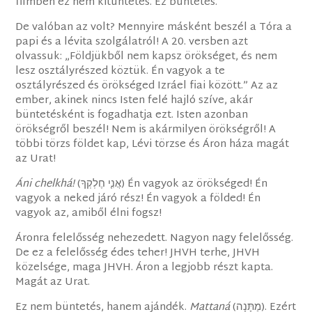
filmben ez nem kitüntetés. Ez büntetés.
De valóban az volt? Mennyire másként beszél a Tóra a
papi és a lévita szolgálatról! A 20. versben azt
olvassuk: „Földjükből nem kapsz örökséget, és nem
lesz osztályrészed köztük. Én vagyok a te
osztályrészed és örökséged Izráel fiai között.” Az az
ember, akinek nincs Isten felé hajló szíve, akár
büntetésként is fogadhatja ezt. Isten azonban
örökségről beszél! Nem is akármilyen örökségről! A
többi törzs földet kap, Lévi törzse és Áron háza magát
az Urat!
Áni chelkhá!
(‎אֲנִ֤י חֶלְקְךָ) Én vagyok az örökséged! Én
vagyok a neked járó rész! Én vagyok a földed! Én
vagyok az, amiből élni fogsz!
Áronra felelősség nehezedett. Nagyon nagy felelősség.
De ez a felelősség édes teher! JHVH terhe, JHVH
közelsége, maga JHVH. Áron a legjobb részt kapta.
Magát az Urat.
Ez nem büntetés, hanem ajándék.
Mattaná
(מַתָּנָה). Ezért