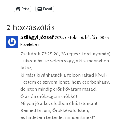
Print
Email
2 hozzászólás
Szilágyi József
2025. október 6. hétfő-n 08:23
közelében
Zsoltárok 73:25-26, 28 (egysz. ford. nyomán)
„Hiszen ha Te velem vagy, aki a mennyben
laksz,
ki mást kívánhatnék a földön rajtad kívül?
Testem és szívem lehet, hogy cserbenhagy,
de Isten mindig erős kőváram marad,
Ő az én örökségem örökké!
Milyen jó a közeledben élni, Istenem!
Benned bízom, Örökkévaló Isten,
és hirdetem tetteidet mindenkinek!”