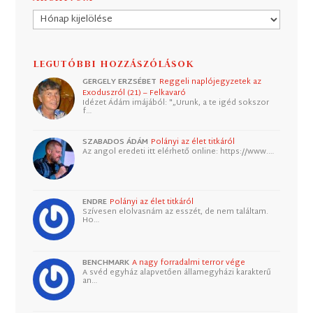
Archívum
LEGUTÓBBI HOZZÁSZÓLÁSOK
GERGELY ERZSÉBET
Reggeli naplójegyzetek az
Exoduszról (21) – Felkavaró
Idézet Ádám imájából: "„Urunk, a te igéd sokszor
f…
SZABADOS ÁDÁM
Polányi az élet titkáról
Az angol eredeti itt elérhető online: https://www.…
ENDRE
Polányi az élet titkáról
Szívesen elolvasnám az esszét, de nem találtam.
Ho…
BENCHMARK
A nagy forradalmi terror vége
A svéd egyház alapvetően államegyházi karakterű
an…