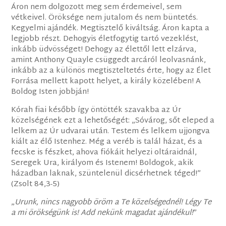
Áron nem dolgozott meg sem érdemeivel, sem
vétkeivel. Öröksége nem jutalom és nem büntetés.
Kegyelmi ajándék. Megtisztelő kiváltság. Áron kapta a
legjobb részt. Dehogyis életfogytig tartó vezeklést,
inkább üdvösséget! Dehogy az élettől lett elzárva,
amint Anthony Quayle csüggedt arcáról leolvasnánk,
inkább az a különös megtiszteltetés érte, hogy az Élet
Forrása mellett kapott helyet, a király közelében! A
Boldog Isten jobbján!
Kórah fiai később így öntötték szavakba az Úr
közelségének ezt a lehetőségét: „Sóvárog, sőt eleped a
lelkem az Úr udvarai után. Testem és lelkem ujjongva
kiált az élő Istenhez. Még a veréb is talál házat, és a
fecske is fészket, ahova fiókáit helyezi oltáraidnál,
Seregek Ura, királyom és Istenem! Boldogok, akik
házadban laknak, szüntelenül dicsérhetnek téged!”
(Zsolt 84,3-5)
„
Urunk, nincs nagyobb öröm a Te közelségednél! Légy Te
a mi örökségünk is! Add nekünk magadat ajándékul!
”