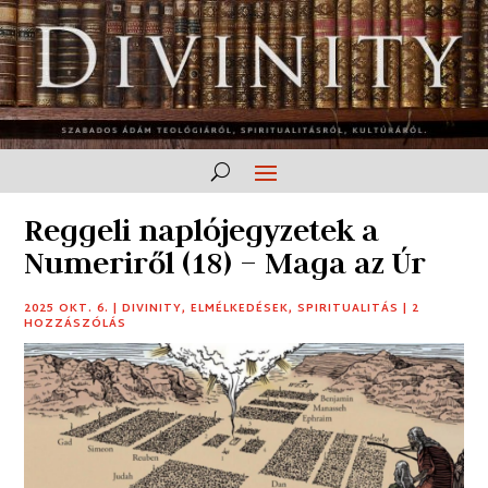
Reggeli naplójegyzetek a
Numeriről (18) – Maga az Úr
2025 OKT. 6.
|
DIVINITY
,
ELMÉLKEDÉSEK
,
SPIRITUALITÁS
|
2
HOZZÁSZÓLÁS