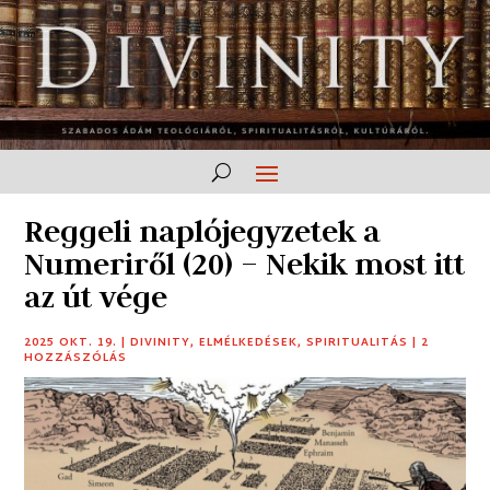
Reggeli naplójegyzetek a
Numeriről (20) – Nekik most itt
az út vége
2025 OKT. 19.
|
DIVINITY
,
ELMÉLKEDÉSEK
,
SPIRITUALITÁS
|
2
HOZZÁSZÓLÁS