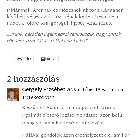
Mirjámnak, Áronnak és Mózesnek akkor a Kánaánon
kívül ért véget az út. Józsuénak kellett bevinnie a
népet a földre. Ami görögül: Ἰησοῦς. Azaz Jézus.
„
Urunk, páratlan irgalmadról tanúskodik, hogy ennek
ellenére vizet fakasztottál a sziklából!
”
Print
Email
2 hozzászólás
Gergely Erzsébet
2025. október 19. vasárnap-n
11:19 közelében
Köszönöm Ádám az újabb posztot, Urunk
irgalmát dícsérő lezáró mondatot, azon belül
pedig az „annak ellenére” kifejezést.
Hálával gondolok azon élethelyzetekre, amikor