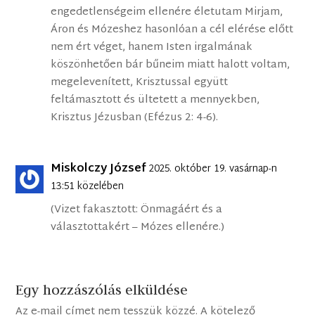
engedetlenségeim ellenére életutam Mirjam,
Áron és Mózeshez hasonlóan a cél elérése előtt
nem ért véget, hanem Isten irgalmának
köszönhetően bár bűneim miatt halott voltam,
megelevenített, Krisztussal együtt
feltámasztott és ültetett a mennyekben,
Krisztus Jézusban (Efézus 2: 4-6).
Miskolczy József
2025. október 19. vasárnap-n
13:51 közelében
(Vizet fakasztott: Önmagáért és a
választottakért – Mózes ellenére.)
Egy hozzászólás elküldése
Az e-mail címet nem tesszük közzé.
A kötelező