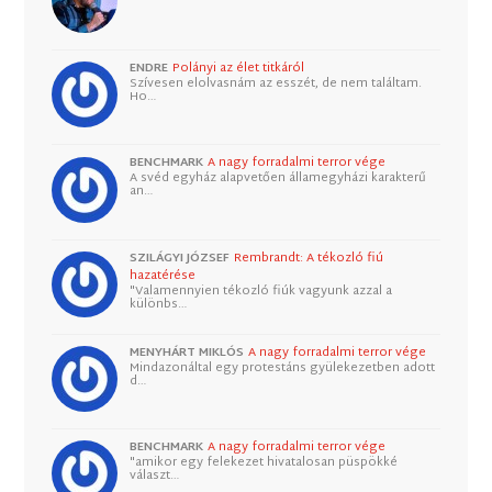
ENDRE
Polányi az élet titkáról
Szívesen elolvasnám az esszét, de nem találtam.
Ho…
BENCHMARK
A nagy forradalmi terror vége
A svéd egyház alapvetően államegyházi karakterű
an…
SZILÁGYI JÓZSEF
Rembrandt: A tékozló fiú
hazatérése
"Valamennyien tékozló fiúk vagyunk azzal a
különbs…
MENYHÁRT MIKLÓS
A nagy forradalmi terror vége
Mindazonáltal egy protestáns gyülekezetben adott
d…
BENCHMARK
A nagy forradalmi terror vége
"amikor egy felekezet hivatalosan püspökké
választ…