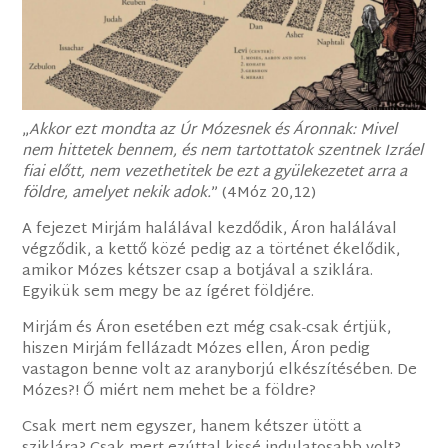
„
Akkor ezt mondta az Úr Mózesnek és Áronnak: Mivel
nem hittetek bennem, és nem tartottatok szentnek Izráel
fiai előtt, nem vezethetitek be ezt a gyülekezetet arra a
földre, amelyet nekik adok.
” (4Móz 20,12)
A fejezet Mirjám halálával kezdődik, Áron halálával
végződik, a kettő közé pedig az a történet ékelődik,
amikor Mózes kétszer csap a botjával a sziklára.
Egyikük sem megy be az ígéret földjére.
Mirjám és Áron esetében ezt még csak-csak értjük,
hiszen Mirjám fellázadt Mózes ellen, Áron pedig
vastagon benne volt az aranyborjú elkészítésében. De
Mózes?! Ő miért nem mehet be a földre?
Csak mert nem egyszer, hanem kétszer ütött a