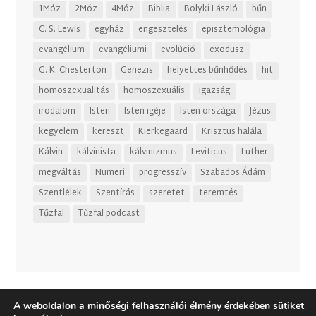
1Móz
2Móz
4Móz
Biblia
Bolyki László
bűn
C. S. Lewis
egyház
engesztelés
episztemológia
evangélium
evangéliumi
evolúció
exodusz
G. K. Chesterton
Genezis
helyettes bűnhődés
hit
homoszexualitás
homoszexuális
igazság
irodalom
Isten
Isten igéje
Isten országa
Jézus
kegyelem
kereszt
Kierkegaard
Krisztus halála
Kálvin
kálvinista
kálvinizmus
Leviticus
Luther
megváltás
Numeri
progresszív
Szabados Ádám
Szentlélek
Szentírás
szeretet
teremtés
Tűzfal
Tűzfal podcast
A weboldalon a minőségi felhasználói élmény érdekében sütiket