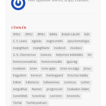
Péter, egyetértek. Amit írsz, az igaz, a katolikus…
CÍMKÉK
1Móz
2Móz
4Móz
Biblia
Bolyki László
bűn
C. S. Lewis
egyház
engesztelés
episztemológia
evangélium
evangéliumi
evolúció
exodusz
G. K. Chesterton
Genezis
helyettes bűnhődés
hit
homoszexualitás
homoszexuális
igazság
irodalom
Isten
Isten igéje
Isten országa
Jézus
kegyelem
kereszt
Kierkegaard
Krisztus halála
Kálvin
kálvinista
kálvinizmus
Leviticus
Luther
megváltás
Numeri
progresszív
Szabados Ádám
Szentlélek
Szentírás
szeretet
teremtés
Tűzfal
Tűzfal podcast