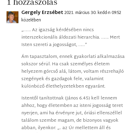
1 hozzászólás
Gergely Erzsébet
2021. március 30. kedd-n 09:52
közelében
„……. Az igazság kérdésében nincs
interszekcionális áldozati hierarchia. ……. Mert
Isten szereti a jogosságot, ……”
Ám tapasztalom, ennek gyakorlati alkalmazása
sokszor sérül. Ha csak személyes életem
helyezem górcső alá, látom, voltam részrehajló
szegények és gazdagok fele, valamint
különböző élethelyzetekben egyaránt.
Istentől tanítottnak (János 6.45) kell lennem
ahhoz, hogy életemben az isteni jogosság teret
nyerjen, ami ha érvényre jut, óriási ellenszéllel
találom szembe magam, de bizonyos vagyok
abban, ilyenkor: „.. az Úr mellettem áll és