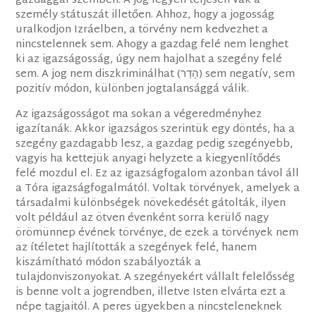
gazdaggal szemben. A jog legyen teljesen vak a
személy státuszát illetően. Ahhoz, hogy a jogosság
uralkodjon Izráelben, a törvény nem kedvezhet a
nincstelennek sem. Ahogy a gazdag felé nem lenghet
ki az igazságosság, úgy nem hajolhat a szegény felé
sem. A jog nem diszkriminálhat (הָדַר) sem negatív, sem
pozitív módon, különben jogtalansággá válik.
Az igazságosságot ma sokan a végeredményhez
igazítanák. Akkor igazságos szerintük egy döntés, ha a
szegény gazdagabb lesz, a gazdag pedig szegényebb,
vagyis ha kettejük anyagi helyzete a kiegyenlítődés
felé mozdul el. Ez az igazságfogalom azonban távol áll
a Tóra igazságfogalmától. Voltak törvények, amelyek a
társadalmi különbségek növekedését gátolták, ilyen
volt például az ötven évenként sorra kerülő nagy
örömünnep évének törvénye, de ezek a törvények nem
az ítéletet hajlították a szegények felé, hanem
kiszámítható módon szabályozták a
tulajdonviszonyokat. A szegényekért vállalt felelősség
is benne volt a jogrendben, illetve Isten elvárta ezt a
népe tagjaitól. A peres ügyekben a nincsteleneknek