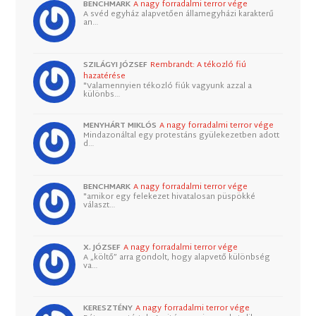
BENCHMARK
A nagy forradalmi terror vége
A svéd egyház alapvetően államegyházi karakterű
an…
SZILÁGYI JÓZSEF
Rembrandt: A tékozló fiú
hazatérése
"Valamennyien tékozló fiúk vagyunk azzal a
különbs…
MENYHÁRT MIKLÓS
A nagy forradalmi terror vége
Mindazonáltal egy protestáns gyülekezetben adott
d…
BENCHMARK
A nagy forradalmi terror vége
"amikor egy felekezet hivatalosan püspökké
választ…
X. JÓZSEF
A nagy forradalmi terror vége
A „költő” arra gondolt, hogy alapvető különbség
va…
KERESZTÉNY
A nagy forradalmi terror vége