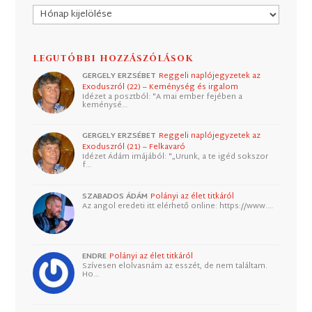
Archívum
LEGUTÓBBI HOZZÁSZÓLÁSOK
GERGELY ERZSÉBET
Reggeli naplójegyzetek az
Exoduszról (22) – Keménység és irgalom
Idézet a posztból: "A mai ember fejében a
keménysé…
GERGELY ERZSÉBET
Reggeli naplójegyzetek az
Exoduszról (21) – Felkavaró
Idézet Ádám imájából: "„Urunk, a te igéd sokszor
f…
SZABADOS ÁDÁM
Polányi az élet titkáról
Az angol eredeti itt elérhető online: https://www.…
ENDRE
Polányi az élet titkáról
Szívesen elolvasnám az esszét, de nem találtam.
Ho…