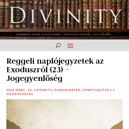
Reggeli naplójegyzetek az
Exoduszról (23) –
Jogegyenlőség
2021 MÁRC. 30.
|
DIVINITY
,
ELMÉLKEDÉSEK
,
SPIRITUALITÁS
|
1
HOZZÁSZÓLÁS