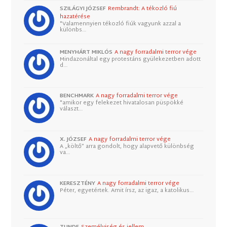
SZILÁGYI JÓZSEF
Rembrandt: A tékozló fiú
hazatérése
"Valamennyien tékozló fiúk vagyunk azzal a
különbs…
MENYHÁRT MIKLÓS
A nagy forradalmi terror vége
Mindazonáltal egy protestáns gyülekezetben adott
d…
BENCHMARK
A nagy forradalmi terror vége
"amikor egy felekezet hivatalosan püspökké
választ…
X. JÓZSEF
A nagy forradalmi terror vége
A „költő” arra gondolt, hogy alapvető különbség
va…
KERESZTÉNY
A nagy forradalmi terror vége
Péter, egyetértek. Amit írsz, az igaz, a katolikus…
TUNDE
Személyiség és jellem