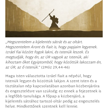
„
Megszentelem a kijelentés sátrát és az oltárt.
Megszentelem Áront és fiait is, hogy papjaim legyenek.
Izráel fiai között fogok lakni, és Istenük leszek. És
megtudják, hogy én, az ÚR vagyok az Istenük, aki
kihoztam őket Egyiptomból, hogy közöttük lakozzam én,
az ÚR, az ő Istenük.
” (2Móz 29,44-46)
Maga Isten választotta Izráel fiait a népéül, hogy
Istenük legyen és közöttük lakjon. A szent Isten és a
tisztátalan nép kapcsolatában azonban közbenjáróra
és engesztelésre van szükség: ez ennek a fejezetnek is
a legfőbb tanulsága. A főpap a közbenjáró, a
kijelentés sátrához tartozó oltár pedig az engesztelés
helye. Mindkettőnek szentnek kell lennie.