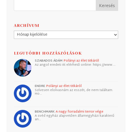
ARCHÍVUM
Archívum
LEGUTÓBBI HOZZÁSZÓLÁSOK
SZABADOS ÁDÁM
Polányi az élet titkáról
Az angol eredeti itt elérhető online: https://www.…
ENDRE
Polányi az élet titkáról
Szívesen elolvasnám az esszét, de nem találtam.
Ho…
BENCHMARK
A nagy forradalmi terror vége
A svéd egyház alapvetően államegyházi karakterű
an…