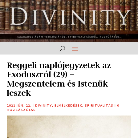
Reggeli naplójegyzetek az
Exoduszról (29) –
Megszentelem és Istenük
leszek
2021 JÚN. 22.
|
DIVINITY
,
ELMÉLKEDÉSEK
,
SPIRITUALITÁS
|
0
HOZZÁSZÓLÁS