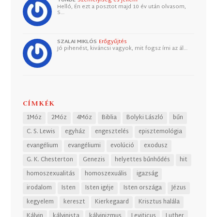
Helló, Én ezt a posztot majd 10 év után olvasom,
S…
SZALAI MIKLÓS
Erőgyűjtés
Jó pihenést, kiváncsi vagyok, mit fogsz írni az ál…
CÍMKÉK
1Móz
2Móz
4Móz
Biblia
Bolyki László
bűn
C. S. Lewis
egyház
engesztelés
episztemológia
evangélium
evangéliumi
evolúció
exodusz
G. K. Chesterton
Genezis
helyettes bűnhődés
hit
homoszexualitás
homoszexuális
igazság
irodalom
Isten
Isten igéje
Isten országa
Jézus
kegyelem
kereszt
Kierkegaard
Krisztus halála
Kálvin
kálvinista
kálvinizmus
Leviticus
Luther