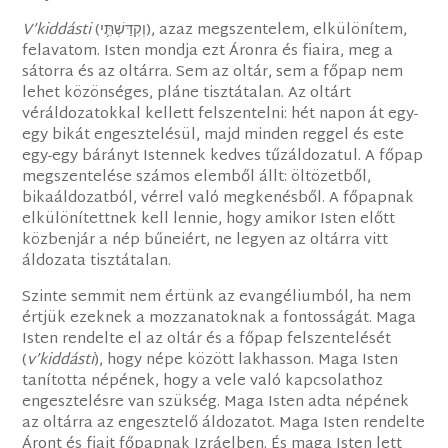
V’kiddásti
(‎וְקִדַּשְׁתִּ֛י), azaz megszentelem, elkülönítem,
felavatom. Isten mondja ezt Áronra és fiaira, meg a
sátorra és az oltárra. Sem az oltár, sem a főpap nem
lehet közönséges, pláne tisztátalan. Az oltárt
véráldozatokkal kellett felszentelni: hét napon át egy-
egy bikát engesztelésül, majd minden reggel és este
egy-egy bárányt Istennek kedves tűzáldozatul. A főpap
megszentelése számos elemből állt: öltözetből,
bikaáldozatból, vérrel való megkenésből. A főpapnak
elkülönítettnek kell lennie, hogy amikor Isten előtt
közbenjár a nép bűneiért, ne legyen az oltárra vitt
áldozata tisztátalan.
Szinte semmit nem értünk az evangéliumból, ha nem
értjük ezeknek a mozzanatoknak a fontosságát. Maga
Isten rendelte el az oltár és a főpap felszentelését
(
v’kiddásti
), hogy népe között lakhasson. Maga Isten
tanította népének, hogy a vele való kapcsolathoz
engesztelésre van szükség. Maga Isten adta népének
az oltárra az engesztelő áldozatot. Maga Isten rendelte
Áront és fiait főpapnak Izráelben. És maga Isten lett