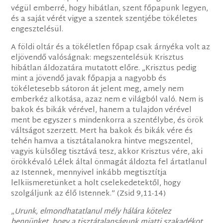
végül emberré, hogy hibátlan, szent főpapunk legyen,
és a saját vérét vigye a szentek szentjébe tökéletes
engesztelésül.
A földi oltár és a tökéletlen főpap csak árnyéka volt az
eljövendő valóságnak: megszentelésük Krisztus
hibátlan áldozatára mutatott előre. „Krisztus pedig
mint a jövendő javak főpapja a nagyobb és
tökéletesebb sátoron át jelent meg, amely nem
emberkéz alkotása, azaz nem e világból való. Nem is
bakok és bikák vérével, hanem a tulajdon vérével
ment be egyszer s mindenkorra a szentélybe, és örök
váltságot szerzett. Mert ha bakok és bikák vére és
tehén hamva a tisztátalanokra hintve megszentel,
vagyis külsőleg tisztává tesz, akkor Krisztus vére, aki
örökkévaló Lélek által önmagát áldozta fel ártatlanul
az Istennek, mennyivel inkább megtisztítja
lelkiismeretünket a holt cselekedetektől, hogy
szolgáljunk az élő Istennek.” (Zsid 9,11-14)
„
Urunk, elmondhatatlanul mély hálára kötelez
bennünket, hogy a tisztátalanságunk miatti szakadékot