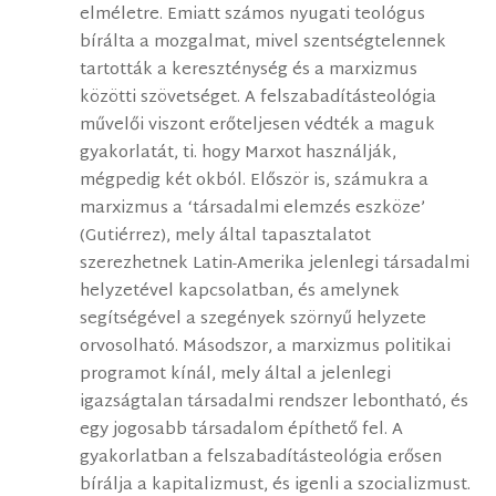
elméletre. Emiatt számos nyugati teológus
bírálta a mozgalmat, mivel szentségtelennek
tartották a kereszténység és a marxizmus
közötti szövetséget. A felszabadításteológia
művelői viszont erőteljesen védték a maguk
gyakorlatát, ti. hogy Marxot használják,
mégpedig két okból. Először is, számukra a
marxizmus a ‘társadalmi elemzés eszköze’
(Gutiérrez), mely által tapasztalatot
szerezhetnek Latin-Amerika jelenlegi társadalmi
helyzetével kapcsolatban, és amelynek
segítségével a szegények szörnyű helyzete
orvosolható. Másodszor, a marxizmus politikai
programot kínál, mely által a jelenlegi
igazságtalan társadalmi rendszer lebontható, és
egy jogosabb társadalom építhető fel. A
gyakorlatban a felszabadításteológia erősen
bírálja a kapitalizmust, és igenli a szocializmust.