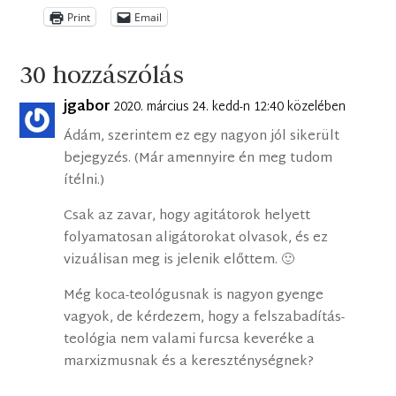
Print
Email
30 hozzászólás
jgabor
2020. március 24. kedd-n 12:40 közelében
Ádám, szerintem ez egy nagyon jól sikerült
bejegyzés. (Már amennyire én meg tudom
ítélni.)
Csak az zavar, hogy agitátorok helyett
folyamatosan aligátorokat olvasok, és ez
vizuálisan meg is jelenik előttem. 🙂
Még koca-teológusnak is nagyon gyenge
vagyok, de kérdezem, hogy a felszabadítás-
teológia nem valami furcsa keveréke a
marxizmusnak és a kereszténységnek?