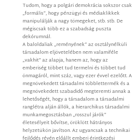
Tudom, hogy a polgári demokrácia sokszor csak
„formális”, hogy pénzügyi és médiaklikkek
manipulálják a nagy tömegeket, stb. stb. De
mégiscsak több ez a szabadság puszta
dekórumnál.
A baloldaliak „reményének” az osztálynélküli
társadalom eljövetelében nem valamiféle
„vakhit” az alapja, hanem az, hogy az
emberiség többet tud termelni és többet tud
önmagáról, mint száz, vagy ezer évvel ezelőtt. A
megnövekedett társadalmi többlettermék és a
megnövekedett szabadidő megteremti annak a
lehetőségét, hogy a társadalom a társadalmi
ranglétra alján állók, a hierarchikus társadalmi
munkamegosztásban „rosszul járók”
életesélyeit bővítse, öröklött hátrányos
helyzetükön javítson. Az ugyancsak a technikai
fejlődés révén előállt emberi érintkezési