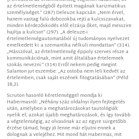
az értelmetlenségből épített magának karizmatikus
személyiséget.” (287) Deleuze kapcsán: „Nem érvel,
hanem vastag falú dobozokba rejti a kulcsszavakat,
minden kérdezősködés elől elzárja őket, majd messzire
hajítja a kulcsot” (297). „A deleuze-i
értelmetlenségautomatából új tudományos nyelvezet
emelkedett ki: a szemantika nélküli mondattan” (314).
„Másszóval, az értelmetlenség éppoly szerves része a
kommunikációnak, mint amit általában értelemnek
szokás nevezni.” (314) Erről nekem pedig megint
Salamon jut eszembe: „Az ostoba nem leli kedvét az
értelemben, csak saját eszének fitogtatásában” (Péld
18,2).
Scruton hasonló kéretlenséggel mondja ki
Habermasról: „Néhány száz oldalnyi ilyen fejtegetés
után, amelyben a meghatározásokat tautológiák
nyelik el, azokat újabb meghatározások, és így tovább
a végtelenségig, az olvasónak az az egyre sürgetőbb
érzése támad, hogy jó lenne már eljutni ennek a
dolognak a velejéhez. Mit mond hát Habermas, mit