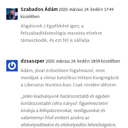
Szabados Ádám
2020. március 24. kedd-n 17:49
közelében
Aligátorok.:) Egyébként igen, a
felszabadításteológia marxista elvekre
támaszkodik, és ezt fel is vállalja.
dzsaszper
2020. március 24. kedd-n 18:59 közelében
Ádám, jóval erősebben fogalmazol, mint
mondjuk a római katolikus Hittani Kongregáció
a Liberatus Nuntius-ban. Csak röviden idézem:
„Jelen kiadványunk határozottabb és egyben
korlátozottabb célra irányul: figyelmeztetni
kívánja a lelkipásztorokat, teológusokat és
valamennyi hívő embert azokra az
eltévelyedésekre és eltévelyedési lehetőségekre,