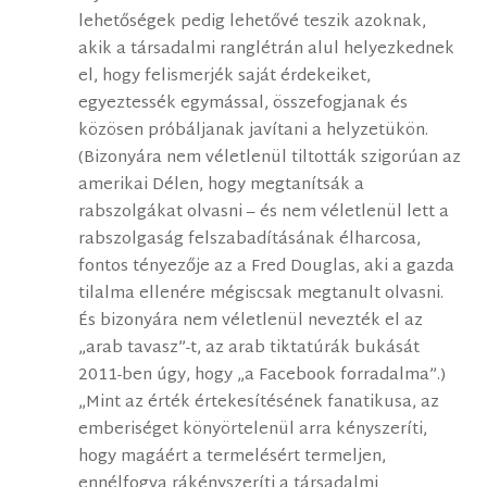
lehetőségek pedig lehetővé teszik azoknak,
akik a társadalmi ranglétrán alul helyezkednek
el, hogy felismerjék saját érdekeiket,
egyeztessék egymással, összefogjanak és
közösen próbáljanak javítani a helyzetükön.
(Bizonyára nem véletlenül tiltották szigorúan az
amerikai Délen, hogy megtanítsák a
rabszolgákat olvasni – és nem véletlenül lett a
rabszolgaság felszabadításának élharcosa,
fontos tényezője az a Fred Douglas, aki a gazda
tilalma ellenére mégiscsak megtanult olvasni.
És bizonyára nem véletlenül nevezték el az
„arab tavasz”-t, az arab tiktatúrák bukását
2011-ben úgy, hogy „a Facebook forradalma”.)
„Mint az érték értekesítésének fanatikusa, az
emberiséget könyörtelenül arra kényszeríti,
hogy magáért a termelésért termeljen,
ennélfogva rákényszeríti a társadalmi