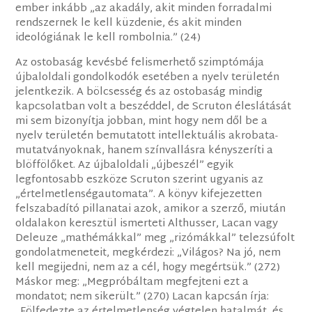
ember inkább „az akadály, akit minden forradalmi
rendszernek le kell küzdenie, és akit minden
ideológiának le kell rombolnia.” (24)
Az ostobaság kevésbé felismerhető szimptómája
újbaloldali gondolkodók esetében a nyelv területén
jelentkezik. A bölcsesség és az ostobaság mindig
kapcsolatban volt a beszéddel, de Scruton éleslátását
mi sem bizonyítja jobban, mint hogy nem dől be a
nyelv területén bemutatott intellektuális akrobata-
mutatványoknak, hanem színvallásra kényszeríti a
blöffölőket. Az újbaloldali „újbeszél” egyik
legfontosabb eszköze Scruton szerint ugyanis az
„értelmetlenségautomata”. A könyv kifejezetten
felszabadító pillanatai azok, amikor a szerző, miután
oldalakon keresztül ismerteti Althusser, Lacan vagy
Deleuze „mathémákkal” meg „rizómákkal” telezsúfolt
gondolatmeneteit, megkérdezi: „Világos? Na jó, nem
kell megijedni, nem az a cél, hogy megértsük.” (272)
Máskor meg: „Megpróbáltam megfejteni ezt a
mondatot; nem sikerült.” (270) Lacan kapcsán írja:
„Fölfedezte az értelmetlenség végtelen hatalmát, és