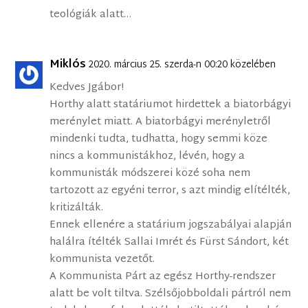
teológiák alatt…
Miklós
2020. március 25. szerda-n 00:20 közelében
Kedves Jgábor!
Horthy alatt statáriumot hirdettek a biatorbágyi
merénylet miatt. A biatorbágyi merényletről
mindenki tudta, tudhatta, hogy semmi köze
nincs a kommunistákhoz, lévén, hogy a
kommunisták módszerei közé soha nem
tartozott az egyéni terror, s azt mindig elítélték,
kritizálták.
Ennek ellenére a statárium jogszabályai alapján
halálra ítélték Sallai Imrét és Fürst Sándort, két
kommunista vezetőt.
A Kommunista Párt az egész Horthy-rendszer
alatt be volt tiltva. Szélsőjobboldali pártról nem