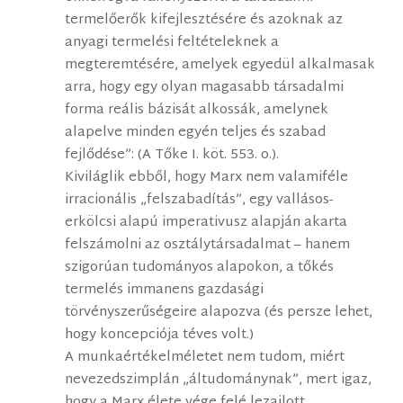
termelőerők kifejlesztésére és azoknak az
anyagi termelési feltételeknek a
megteremtésére, amelyek egyedül alkalmasak
arra, hogy egy olyan magasabb társadalmi
forma reális bázisát alkossák, amelynek
alapelve minden egyén teljes és szabad
fejlődése”: (A Tőke I. köt. 553. o.).
Kiviláglik ebből, hogy Marx nem valamiféle
irracionális „felszabadítás”, egy vallásos-
erkölcsi alapú imperativusz alapján akarta
felszámolni az osztálytársadalmat – hanem
szigorúan tudományos alapokon, a tőkés
termelés immanens gazdasági
törvényszerűségeire alapozva (és persze lehet,
hogy koncepciója téves volt.)
A munkaértékelméletet nem tudom, miért
nevezedszimplán „áltudománynak”, mert igaz,
hogy a Marx élete vége felé lezajlott