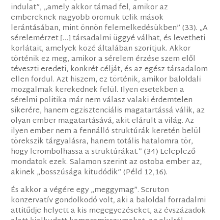
indulat”, „amely akkor támad fel, amikor az
embereknek nagyobb örömük telik mások
lerántásában, mint önnön felemelkedésükben” (33). „A
sérelemérzet […] társadalmi üggyé válhat, és levetheti
korlátait, amelyek közé általában szorítjuk. Akkor
történik ez meg, amikor a sérelem érzése szem elől
téveszti eredeti, konkrét célját, és az egész társadalom
ellen fordul. Azt hiszem, ez történik, amikor baloldali
mozgalmak kerekednek felül. Ilyen esetekben a
sérelmi politika már nem válasz valaki érdemtelen
sikerére, hanem egzisztenciális magatartássá válik, az
olyan ember magatartásává, akit elárult a világ. Az
ilyen ember nem a fennálló struktúrák keretén belül
törekszik tárgyalásra, hanem totális hatalomra tör,
hogy lerombolhassa a struktúrákat.” (34) Leleplező
mondatok ezek. Salamon szerint az ostoba ember az,
akinek „bosszúsága kitudódik” (Péld 12,16).
És akkor a végére egy „meggymag”. Scruton
konzervatív gondolkodó volt, aki a baloldal forradalmi
attitűdje helyett a kis megegyezéseket, az évszázadok