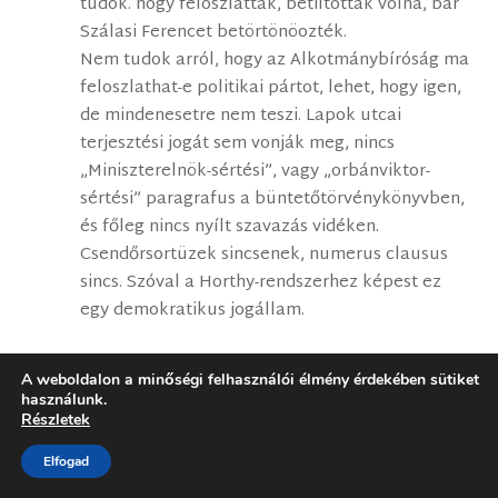
tudok. hogy feloszlatták, betiltották volna, bár
Szálasi Ferencet betörtönöozték.
Nem tudok arról, hogy az Alkotmánybíróság ma
feloszlathat-e politikai pártot, lehet, hogy igen,
de mindenesetre nem teszi. Lapok utcai
terjesztési jogát sem vonják meg, nincs
„Miniszterelnök-sértési”, vagy „orbánviktor-
sértési” paragrafus a büntetőtörvénykönyvben,
és főleg nincs nyílt szavazás vidéken.
Csendőrsortüzek sincsenek, numerus clausus
sincs. Szóval a Horthy-rendszerhez képest ez
egy demokratikus jogállam.
A weboldalon a minőségi felhasználói élmény érdekében sütiket
Mklós
2020. március 25. szerda-n 02:16 közelében
használunk.
Részletek
Bocsánat, hogy ezt a szöveget idekopiztam… Én
nem vagyok közgazdász, nem tudom eldönteni,
Elfogad
helyes-e a munkaértékelmélet. De ez azért