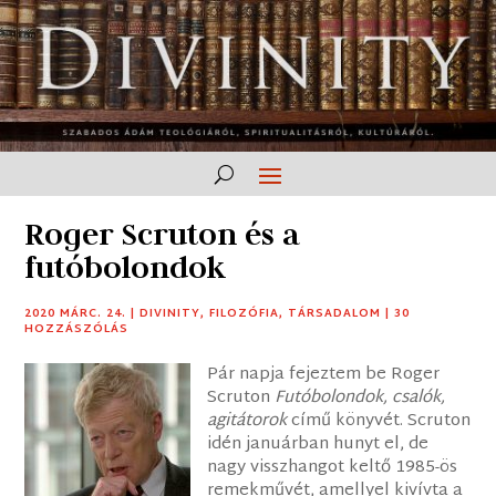
Roger Scruton és a
futóbolondok
2020 MÁRC. 24.
|
DIVINITY
,
FILOZÓFIA
,
TÁRSADALOM
|
30
HOZZÁSZÓLÁS
Pár napja fejeztem be Roger
Scruton
Futóbolondok, csalók,
agitátorok
című könyvét. Scruton
idén januárban hunyt el, de
nagy visszhangot keltő 1985-ös
remekművét, amellyel kivívta a