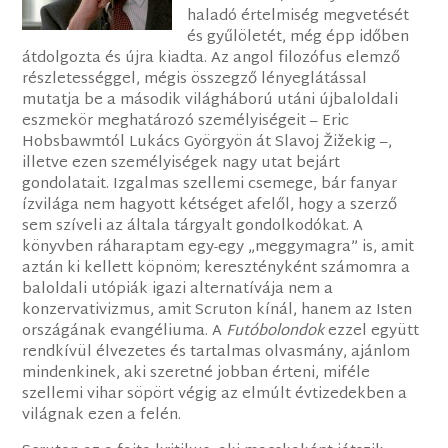
haladó értelmiség megvetését
és gyűlöletét, még épp időben
átdolgozta és újra kiadta. Az angol filozófus elemző
részletességgel, mégis összegző lényeglátással
mutatja be a második világháború utáni újbaloldali
eszmekör meghatározó személyiségeit – Eric
Hobsbawmtól Lukács Györgyön át Slavoj Žižekig –,
illetve ezen személyiségek nagy utat bejárt
gondolatait. Izgalmas szellemi csemege, bár fanyar
ízvilága nem hagyott kétséget afelől, hogy a szerző
sem szíveli az általa tárgyalt gondolkodókat. A
könyvben ráharaptam egy-egy „meggymagra” is, amit
aztán ki kellett köpnöm; keresztényként számomra a
baloldali utópiák igazi alternatívája nem a
konzervativizmus, amit Scruton kínál, hanem az Isten
országának evangéliuma. A
Futóbolondok
ezzel együtt
rendkívül élvezetes és tartalmas olvasmány, ajánlom
mindenkinek, aki szeretné jobban érteni, miféle
szellemi vihar söpört végig az elmúlt évtizedekben a
világnak ezen a felén.