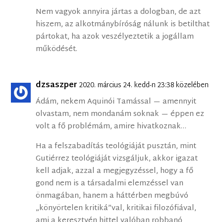
Nem vagyok annyira jártas a dologban, de azt
hiszem, az alkotmánybíróság nálunk is betilthat
pártokat, ha azok veszélyeztetik a jogállam
működését.
dzsaszper
2020. március 24. kedd-n 23:38 közelében
Ádám, nekem Aquinói Tamással — amennyit
olvastam, nem mondanám soknak — éppen ez
volt a fő problémám, amire hivatkoznak…
Ha a felszabadítás teológiáját pusztán, mint
Gutiérrez teológiáját vizsgáljuk, akkor igazat
kell adjak, azzal a megjegyzéssel, hogy a fő
gond nem is a társadalmi elemzéssel van
önmagában, hanem a háttérben megbúvó
„könyörtelen kritiká”val, kritikai filozófiával,
ami a keresztyén hittel valóban robbanó