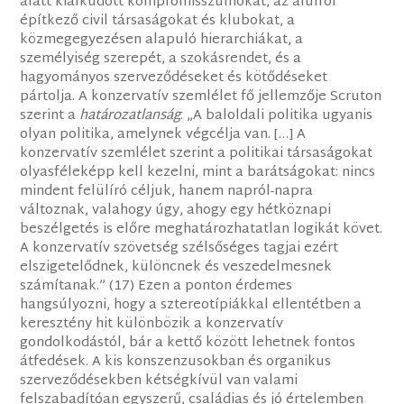
alatt kialkudott kompromisszumokat, az alulról
építkező civil társaságokat és klubokat, a
közmegegyezésen alapuló hierarchiákat, a
személyiség szerepét, a szokásrendet, és a
hagyományos szerveződéseket és kötődéseket
pártolja. A konzervatív szemlélet fő jellemzője Scruton
szerint a
határozatlanság
. „A baloldali politika ugyanis
olyan politika, amelynek végcélja van. […] A
konzervatív szemlélet szerint a politikai társaságokat
olyasféleképp kell kezelni, mint a barátságokat: nincs
mindent felülíró céljuk, hanem napról-napra
változnak, valahogy úgy, ahogy egy hétköznapi
beszélgetés is előre meghatározhatatlan logikát követ.
A konzervatív szövetség szélsőséges tagjai ezért
elszigetelődnek, különcnek és veszedelmesnek
számítanak.” (17) Ezen a ponton érdemes
hangsúlyozni, hogy a sztereotípiákkal ellentétben a
keresztény hit különbözik a konzervatív
gondolkodástól, bár a kettő között lehetnek fontos
átfedések. A kis konszenzusokban és organikus
szerveződésekben kétségkívül van valami
felszabadítóan egyszerű, családias és jó értelemben