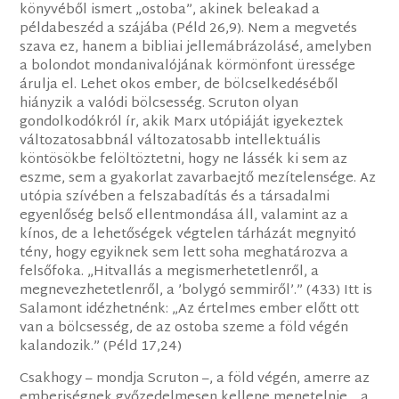
könyvéből ismert „ostoba”, akinek beleakad a
példabeszéd a szájába (Péld 26,9). Nem a megvetés
szava ez, hanem a bibliai jellemábrázolásé, amelyben
a bolondot mondanivalójának körmönfont üressége
árulja el. Lehet okos ember, de bölcselkedéséből
hiányzik a valódi bölcsesség. Scruton olyan
gondolkodókról ír, akik Marx utópiáját igyekeztek
változatosabbnál változatosabb intellektuális
köntösökbe felöltöztetni, hogy ne lássék ki sem az
eszme, sem a gyakorlat zavarbaejtő mezítelensége. Az
utópia szívében a felszabadítás és a társadalmi
egyenlőség belső ellentmondása áll, valamint az a
kínos, de a lehetőségek végtelen tárházát megnyitó
tény, hogy egyiknek sem lett soha meghatározva a
felsőfoka. „Hitvallás a megismerhetetlenről, a
megnevezhetetlenről, a ’bolygó semmiről’.” (433) Itt is
Salamont idézhetnénk: „Az értelmes ember előtt ott
van a bölcsesség, de az ostoba szeme a föld végén
kalandozik.” (Péld 17,24)
Csakhogy – mondja Scruton –, a föld végén, amerre az
emberiségnek győzedelmesen kellene menetelnie, „a