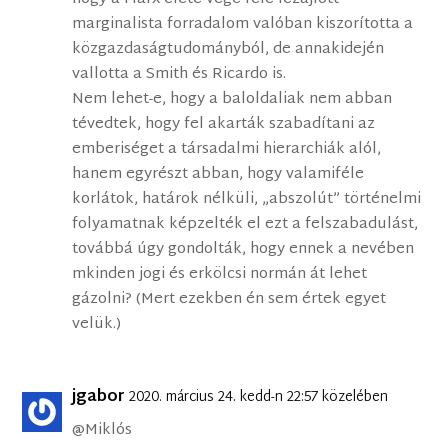
marginalista forradalom valóban kiszorította a
közgazdaságtudományból, de annakidején
vallotta a Smith és Ricardo is.
Nem lehet-e, hogy a baloldaliak nem abban
tévedtek, hogy fel akarták szabadítani az
emberiséget a társadalmi hierarchiák alól,
hanem egyrészt abban, hogy valamiféle
korlátok, határok nélküli, „abszolút” történelmi
folyamatnak képzelték el ezt a felszabadulást,
továbbá úgy gondolták, hogy ennek a nevében
mkinden jogi és erkölcsi normán át lehet
gázolni? (Mert ezekben én sem értek egyet
velük.)
jgabor
2020. március 24. kedd-n 22:57 közelében
@Miklós