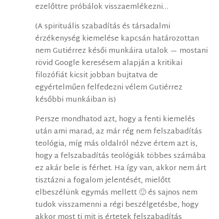
ezelőttre próbálok visszaemlékezni…
(A spirituális szabadítás és társadalmi
érzékenység kiemelése kapcsán határozottan
nem Gutiérrez késői munkáira utalok — mostani
rövid Google keresésem alapján a kritikai
filozófiát kicsit jobban bujtatva de
egyértelműen felfedezni vélem Gutiérrez
későbbi munkáiban is)
Persze mondhatod azt, hogy a fenti kiemelés
után ami marad, az már rég nem felszabadítás
teológia, míg más oldalról nézve értem azt is,
hogy a felszabadítás teológiák többes számába
ez akár bele is férhet. Ha így van, akkor nem árt
tisztázni a fogalom jelentését, mielőtt
elbeszélünk egymás mellett 🙂 és sajnos nem
tudok visszamenni a régi beszélgetésbe, hogy
akkor most ti mit is értetek felszabadítás