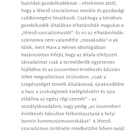
baloldali gondolkodóknak – eltekintve attól,
hogy a létező szocializmus morális és gazdasági
csődtömegére hivatkozik. Csakhogy a kérdéses
gondolkodók általában elhatárolták magukat a
„létező szocializmustól”: És ez az elhatárolódás
számomra nem valamiféle „mosakodás”-n ak
tűnik, mert Marx a Német ideológiában
határozottan kifejti, hogy az általa elképzelt
társadalmat csak a termelőerők egyetemes
fejlődése és az összemberi érintkezés bázisán
lehet megvalósítani. (Különben: „csak a
szegénységet tennék általánossá, újrakezdődne
a harc a szükségletek kielégítéséért és újra
előállna az egész régi szemét” – az
osztálytársadalom, vagy pedig „az összemberi
érintkezés bővülése felbomlasztaná a helyi
bornírt kommunizmusocskákat”. A létező
szocializmus története mindkettőre bőven nyújt