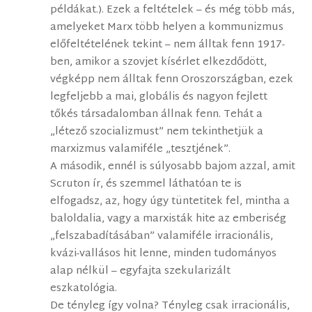
példákat.). Ezek a feltételek – és még több más,
amelyeket Marx több helyen a kommunizmus
előfeltételének tekint – nem álltak fenn 1917-
ben, amikor a szovjet kísérlet elkezdődött,
végképp nem álltak fenn Oroszországban, ezek
legfeljebb a mai, globális és nagyon fejlett
tőkés társadalomban állnak fenn. Tehát a
„létező szocializmust” nem tekinthetjük a
marxizmus valamiféle „tesztjének”.
A második, ennél is súlyosabb bajom azzal, amit
Scruton ír, és szemmel láthatóan te is
elfogadsz, az, hogy úgy tüntetitek fel, mintha a
baloldalia, vagy a marxisták hite az emberiség
„felszabadításában” valamiféle irracionális,
kvázi-vallásos hit lenne, minden tudományos
alap nélkül – egyfajta szekularizált
eszkatológia.
De tényleg így volna? Tényleg csak irracionális,