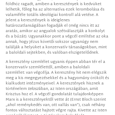
földhöz ragadt, amiben a keresztények is kedvüket
lelhetik, főleg ha az alternatíva ezek lerombolása és
valamiféle totális ideológiai kontroll alá vetése. A
jelent a keresztények is ideiglenes
határozatlanságában fogadják el (még nincs itt az
aratás, amikor az angyalok szétválasztják a konkolyt
és a búzát). Ugyanakkor pont a végcél említése az oka
annak, hogy Jézus követői sokszor ugyanúgy nem
találják a helyüket a konzervatív társaságokban, mint
a baloldali sejtekben, és valóban elszigetelődnek.
A keresztény szemlélet ugyanis éppen abban tér el a
konzervatív szemlélettől, amiben a baloldali
szemlélet: van végcélja. A keresztény hit nem elégszik
meg a kis megegyezésekkel és a hagyomány örökölt és
kialkudott intézményeivel. A keresztények hisznek a
történelem
telosz
ában, az Isten országában, amit
Krisztus hoz el. A végcél gondolatát tulajdonképpen
Marx is a keresztényektől vette át (Ernst Bloch szerint
„ahol reménykedés van, ott vallás van”), csak néhány
fontos változtatást hajtott végre rajta. Kivette az Isten