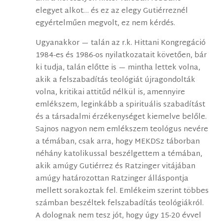
elegyet alkot… és ez az elegy Gutiérreznél
egyértelműen megvolt, ez nem kérdés.
Ugyanakkor — talán az r.k. Hittani Kongregáció
1984-es és 1986-os nyilatkozatait követően, bár
ki tudja, talán előtte is — mintha lettek volna,
akik a felszabadítás teológiát újragondolták
volna, kritikai attitűd nélkül is, amennyire
emlékszem, leginkább a spirituális szabadítást
és a társadalmi érzékenységet kiemelve belőle.
Sajnos nagyon nem emlékszem teológus nevére
a témában, csak arra, hogy MEKDSz táborban
néhány katolikussal beszélgettem a témában,
akik amúgy Gutiérrez és Ratzinger vitájában
amúgy határozottan Ratzinger álláspontja
mellett sorakoztak fel. Emlékeim szerint többes
számban beszéltek felszabadítás teológiákról.
A dolognak nem tesz jót, hogy úgy 15-20 évvel