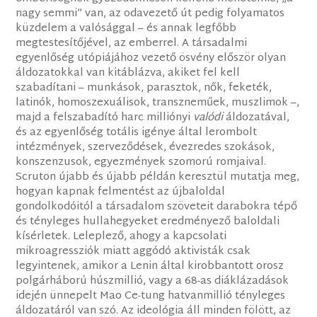
nagy semmi” van, az odavezető út pedig folyamatos
küzdelem a valósággal – és annak legfőbb
megtestesítőjével, az emberrel. A társadalmi
egyenlőség utópiájához vezető ösvény először olyan
áldozatokkal van kitáblázva, akiket fel kell
szabadítani – munkások, parasztok, nők, feketék,
latinók, homoszexuálisok, transzneműek, muszlimok –,
majd a felszabadító harc milliónyi
valódi
áldozatával,
és az egyenlőség totális igénye által lerombolt
intézmények, szerveződések, évezredes szokások,
konszenzusok, egyezmények szomorú romjaival.
Scruton újabb és újabb példán keresztül mutatja meg,
hogyan kapnak felmentést az újbaloldal
gondolkodóitól a társadalom szöveteit darabokra tépő
és tényleges hullahegyeket eredményező baloldali
kísérletek. Leleplező, ahogy a kapcsolati
mikroagressziók miatt aggódó aktivisták csak
legyintenek, amikor a Lenin által kirobbantott orosz
polgárháború húszmillió, vagy a 68-as diáklázadások
idején ünnepelt Mao Ce-tung hatvanmillió tényleges
áldozatáról van szó. Az ideológia áll minden fölött, az