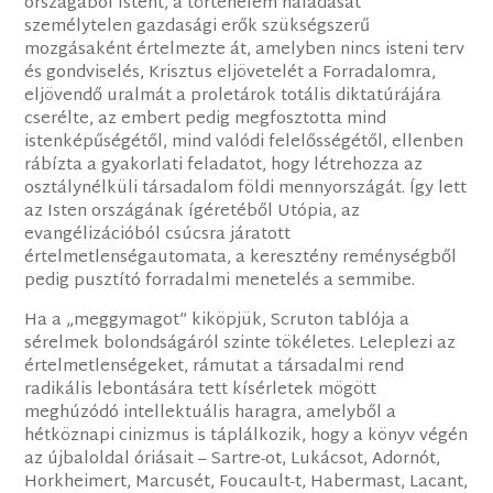
országából Istent, a történelem haladását
személytelen gazdasági erők szükségszerű
mozgásaként értelmezte át, amelyben nincs isteni terv
és gondviselés, Krisztus eljövetelét a Forradalomra,
eljövendő uralmát a proletárok totális diktatúrájára
cserélte, az embert pedig megfosztotta mind
istenképűségétől, mind valódi felelősségétől, ellenben
rábízta a gyakorlati feladatot, hogy létrehozza az
osztálynélküli társadalom földi mennyországát. Így lett
az Isten országának ígéretéből Utópia, az
evangélizációból csúcsra járatott
értelmetlenségautomata, a keresztény reménységből
pedig pusztító forradalmi menetelés a semmibe.
Ha a „meggymagot” kiköpjük, Scruton tablója a
sérelmek bolondságáról szinte tökéletes. Leleplezi az
értelmetlenségeket, rámutat a társadalmi rend
radikális lebontására tett kísérletek mögött
meghúzódó intellektuális haragra, amelyből a
hétköznapi cinizmus is táplálkozik, hogy a könyv végén
az újbaloldal óriásait – Sartre-ot, Lukácsot, Adornót,
Horkheimert, Marcusét, Foucault-t, Habermast, Lacant,