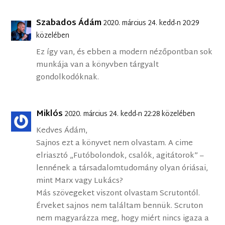
Szabados Ádám
2020. március 24. kedd-n 20:29
közelében
Ez így van, és ebben a modern nézőpontban sok
munkája van a könyvben tárgyalt
gondolkodóknak.
Miklós
2020. március 24. kedd-n 22:28 közelében
Kedves Ádám,
Sajnos ezt a könyvet nem olvastam. A cime
elriasztó „Futóbolondok, csalók, agitátorok” –
lennének a társadalomtudomány olyan óriásai,
mint Marx vagy Lukács?
Más szövegeket viszont olvastam Scrutontól.
Érveket sajnos nem találtam bennük. Scruton
nem magyarázza meg, hogy miért nincs igaza a