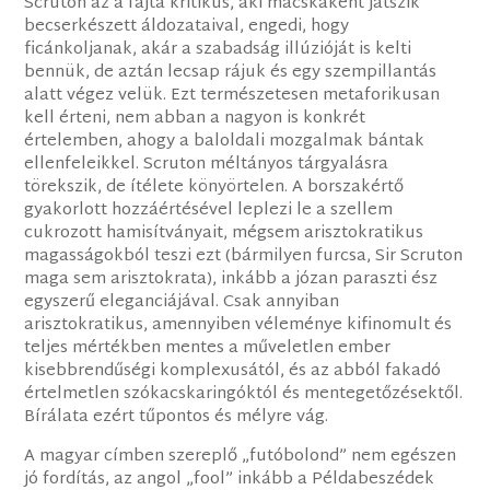
Scruton az a fajta kritikus, aki macskaként játszik
becserkészett áldozataival, engedi, hogy
ficánkoljanak, akár a szabadság illúzióját is kelti
bennük, de aztán lecsap rájuk és egy szempillantás
alatt végez velük. Ezt természetesen metaforikusan
kell érteni, nem abban a nagyon is konkrét
értelemben, ahogy a baloldali mozgalmak bántak
ellenfeleikkel. Scruton méltányos tárgyalásra
törekszik, de ítélete könyörtelen. A borszakértő
gyakorlott hozzáértésével leplezi le a szellem
cukrozott hamisítványait, mégsem arisztokratikus
magasságokból teszi ezt (bármilyen furcsa, Sir Scruton
maga sem arisztokrata), inkább a józan paraszti ész
egyszerű eleganciájával. Csak annyiban
arisztokratikus, amennyiben véleménye kifinomult és
teljes mértékben mentes a műveletlen ember
kisebbrendűségi komplexusától, és az abból fakadó
értelmetlen szókacskaringóktól és mentegetőzésektől.
Bírálata ezért tűpontos és mélyre vág.
A magyar címben szereplő „futóbolond” nem egészen
jó fordítás, az angol „fool” inkább a Példabeszédek