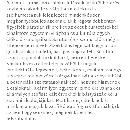
Badiou-t – ruhátlan csalóknak lássuk, akikről betörés
közben szakadt le az álruha. Intellektuális
szélhámosságuk leleplezése mindenképpen
megkönnyebbülés azoknak, akik régóta döbbenten
figyelték páratlan sikereiket az őket kitüntetésekkel
elhalmozó egyetemi világban és a kultúra egyéb
előkelő szalonjaiban. Scruton éles szeme előtt még a
kifejezetten művelt Žižekből is leginkább egy bizarr
gondolatokat hirdető, haragos pojáca lett. Scruton
azonban gondolatokkal küzd, nem emberekkel.
Amikor kiveszi ellenfelei kezéből haragjuk
intellektuális fegyvereit, békét keres, mint amikor egy
túszejtő szektavezérrel tárgyalnak. Bár a könyv inkább
a potenciális szektatagoknak szól, hogy ne higgyenek
a csalóknak, akármilyen egyetemi címeik is vannak és
akármilyen szofisztikált érvekkel is bástyázzák körül
sérelmi ideológiájukat. Mert ha engedünk nekik,
mindent a maguk keserű képére fognak áformálni, de
az nemhogy senkinek, még nekik sem lesz
felszabadulás.