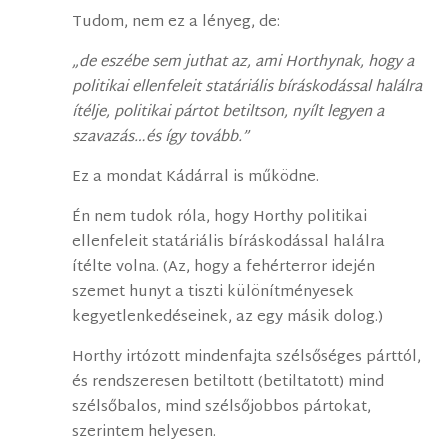
Tudom, nem ez a lényeg, de:
„de eszébe sem juthat az, ami Horthynak, hogy a
politikai ellenfeleit statáriális bíráskodással halálra
ítélje, politikai pártot betiltson, nyílt legyen a
szavazás…és így tovább.”
Ez a mondat Kádárral is működne.
Én nem tudok róla, hogy Horthy politikai
ellenfeleit statáriális bíráskodással halálra
ítélte volna. (Az, hogy a fehérterror idején
szemet hunyt a tiszti különítményesek
kegyetlenkedéseinek, az egy másik dolog.)
Horthy irtózott mindenfajta szélsőséges párttól,
és rendszeresen betiltott (betiltatott) mind
szélsőbalos, mind szélsőjobbos pártokat,
szerintem helyesen.