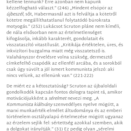
kellene tennünk? Erre azonban nem kapunk
kézzelfogható választ.” (246) „Mindent elsöpör az
újbeszél
, sőt, Habermasnál azt is felváltja a kötetről
kötetre megállíthatatlanul folytatódó bürokrata
motyogás.” (252) Lukácsot Scruton pláne nem kíméli,
de nála elsősorban nem az értelmetlenséget
kifogásolja, inkább karakterét, gondolatait és
visszataszító vitastílusát. „Kritikája értéktelen, üres, és
inkvizítori buzgalma miatt még visszatetsző is.
Valahányszor érvelésre volna szükség, dermesztő
címkefelhő csapódik az ellenfél arcába, és a sorokból
csak úgy süvölt a jól ismert kommunista jelszó: aki
nincs velünk, az ellenünk van.” (221-222)
De miért ez a kétosztatúság? Scruton az újbaloldali
gondolkodók kapcsán fontos dologra tapint rá, amikor
motivációjukként a
sérelmet
nevezi meg. „A
Kommunista kiáltvány
szenvedélyes nyelve mögött, a
marxi munkaérték-elmélet áltudománya és az emberi
történelem osztályalapú értelmezése mögött ugyanaz
az érzelem sejlik fel: sértettség azokkal szemben, akik
a dolgokat irányítják.” (31) Ez pedig olyan „sérelmi