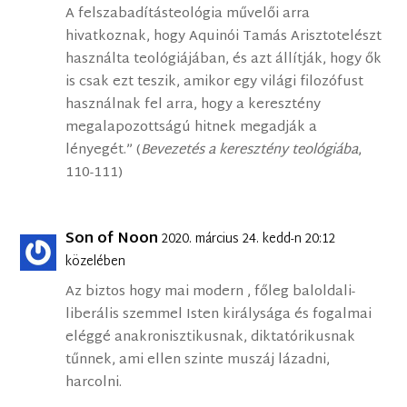
A felszabadításteológia művelői arra
hivatkoznak, hogy Aquinói Tamás Arisztotelészt
használta teológiájában, és azt állítják, hogy ők
is csak ezt teszik, amikor egy világi filozófust
használnak fel arra, hogy a keresztény
megalapozottságú hitnek megadják a
lényegét.” (
Bevezetés a keresztény teológiába
,
110-111)
Son of Noon
2020. március 24. kedd-n 20:12
közelében
Az biztos hogy mai modern , főleg baloldali-
liberális szemmel Isten királysága és fogalmai
eléggé anakronisztikusnak, diktatórikusnak
tűnnek, ami ellen szinte muszáj lázadni,
harcolni.