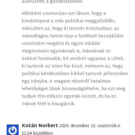
aláhúznék a gondolatokból.
Időnként szomorúan azt látom, hogy a
kiindulópont a más politikai meggyőződés,
miközben az, hogy ki testvér Krisztusban, az
másodlagos; holott épp a fordított hozzáállást
szeretném megélni és egyre inkább
megmutatni egymásnak is, másoknak is!
Sokkal fontosabb, kit vezérel ugyanaz a Lélek,
ki tartozik az Isten fiai közé, mintsem az, hogy
politikai kérdésekben kikkel tartunk jellemzően
egy irányba. A magam részéről hatalmas
lehetőséget látok bizonyságtételre, ha ezt meg
tudjuk élni először egymás között, és ha ez
mások felé is kisugárzik.
Kotán Norbert
2024. december 12. csütörtök-n
21:34 közelében