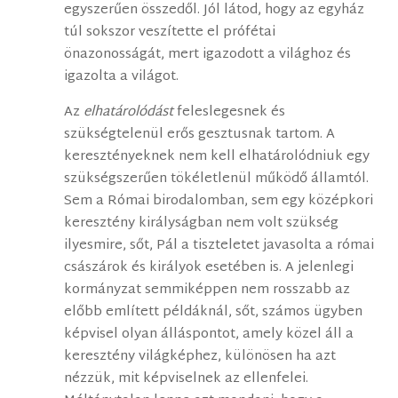
egyszerűen összedől. Jól látod, hogy az egyház
túl sokszor veszítette el prófétai
önazonosságát, mert igazodott a világhoz és
igazolta a világot.
Az
elhatárolódást
feleslegesnek és
szükségtelenül erős gesztusnak tartom. A
keresztényeknek nem kell elhatárolódniuk egy
szükségszerűen tökéletlenül működő államtól.
Sem a Római birodalomban, sem egy középkori
keresztény királyságban nem volt szükség
ilyesmire, sőt, Pál a tiszteletet javasolta a római
császárok és királyok esetében is. A jelenlegi
kormányzat semmiképpen nem rosszabb az
előbb említett példáknál, sőt, számos ügyben
képvisel olyan álláspontot, amely közel áll a
keresztény világképhez, különösen ha azt
nézzük, mit képviselnek az ellenfelei.