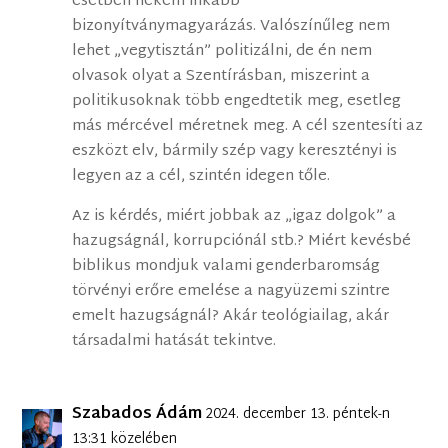
esetben nekem inkább
bizonyítványmagyarázás. Valószínűleg nem
lehet „vegytisztán” politizálni, de én nem
olvasok olyat a Szentírásban, miszerint a
politikusoknak több engedtetik meg, esetleg
más mércével méretnek meg. A cél szentesíti az
eszközt elv, bármily szép vagy keresztényi is
legyen az a cél, szintén idegen tőle.
Az is kérdés, miért jobbak az „igaz dolgok” a
hazugságnál, korrupciónál stb.? Miért kevésbé
biblikus mondjuk valami genderbaromság
törvényi erőre emelése a nagyüzemi szintre
emelt hazugságnál? Akár teológiailag, akár
társadalmi hatását tekintve.
Szabados Ádám
2024. december 13. péntek-n
13:31 közelében