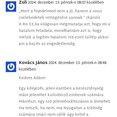
Zoli
2024. december 13. péntek-n 08:07 közelében
„Mert a fejedelmed nem a jó, hanem a rossz
cselekedetek rettegésére vannak.” (Károli)
A Ro 13,3a világosan megmutatja azt, hogy mi a
hatalom feladata, mondhatnám azt is, hogy
melyik a legitim hatalom. Ha ezen túllép akkor
jön a baj és az engedetlenség.
Kovács János
2024. december 13. péntek-n 08:48
közelében
Kedves Ádám!
Egy kifejezés, jelen esetben a kereszténység
mást jelenthet különböző emberek számára.
Másrészt, egy szó jelentésváltozáson is átmehet.
Ha tetszik, ha nem, ma Nyugaton a többség
számára (már) nem válik úgy ketté a