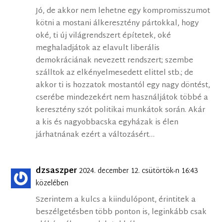
Jó, de akkor nem lehetne egy kompromisszumot
kötni a mostani álkeresztény pártokkal, hogy
oké, ti új világrendszert építetek, oké
meghaladjátok az elavult liberális
demokráciának nevezett rendszert; szembe
szálltok az elkényelmesedett elittel stb.; de
akkor ti is hozzatok mostantól egy nagy döntést,
cserébe mindezekért nem használjátok többé a
keresztény szót politikai munkátok során. Akár
a kis és nagyobbacska egyházak is élen
járhatnának ezért a változásért…
dzsaszper
2024. december 12. csütörtök-n 16:43
közelében
Szerintem a kulcs a kiindulópont, érintitek a
beszélgetésben több ponton is, leginkább csak