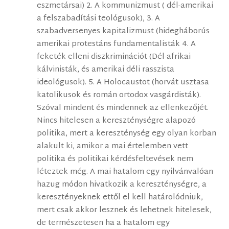
eszmetársai) 2. A kommunizmust ( dél-amerikai
a felszabadítási teológusok), 3. A
szabadversenyes kapitalizmust (hidegháborús
amerikai protestáns fundamentalisták 4. A
feketék elleni diszkriminációt (Dél-afrikai
kálvinisták, és amerikai déli rasszista
ideológusok). 5. A Holocaustot (horvát usztasa
katolikusok és román ortodox vasgárdisták).
Szóval mindent és mindennek az ellenkezőjét.
Nincs hitelesen a kereszténységre alapozó
politika, mert a kereszténység egy olyan korban
alakult ki, amikor a mai értelemben vett
politika és politikai kérdésfeltevések nem
léteztek még. A mai hatalom egy nyilvánvalóan
hazug módon hivatkozik a kereszténységre, a
keresztényeknek ettől el kell határolódniuk,
mert csak akkor lesznek és lehetnek hitelesek,
de természetesen ha a hatalom egy