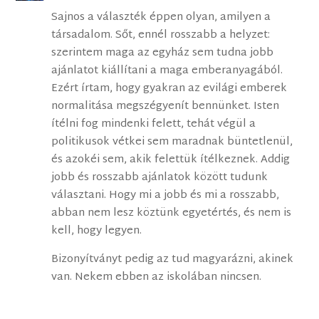
Sajnos a választék éppen olyan, amilyen a
társadalom. Sőt, ennél rosszabb a helyzet:
szerintem maga az egyház sem tudna jobb
ajánlatot kiállítani a maga emberanyagából.
Ezért írtam, hogy gyakran az evilági emberek
normalitása megszégyenít bennünket. Isten
ítélni fog mindenki felett, tehát végül a
politikusok vétkei sem maradnak büntetlenül,
és azokéi sem, akik felettük ítélkeznek. Addig
jobb és rosszabb ajánlatok között tudunk
választani. Hogy mi a jobb és mi a rosszabb,
abban nem lesz köztünk egyetértés, és nem is
kell, hogy legyen.
Bizonyítványt pedig az tud magyarázni, akinek
van. Nekem ebben az iskolában nincsen.