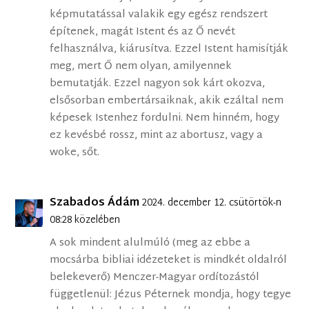
képmutatással valakik egy egész rendszert
építenek, magát Istent és az Ő nevét
felhasználva, kiárusítva. Ezzel Istent hamisítják
meg, mert Ő nem olyan, amilyennek
bemutatják. Ezzel nagyon sok kárt okozva,
elsősorban embertársaiknak, akik ezáltal nem
képesek Istenhez fordulni. Nem hinném, hogy
ez kevésbé rossz, mint az abortusz, vagy a
woke, sőt.
Szabados Ádám
2024. december 12. csütörtök-n
08:28 közelében
A sok mindent alulmúló (meg az ebbe a
mocsárba bibliai idézeteket is mindkét oldalról
belekeverő) Menczer-Magyar ordítozástól
függetlenül: Jézus Péternek mondja, hogy tegye