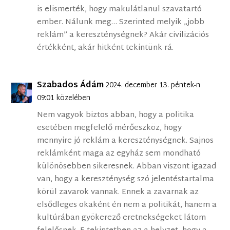
is elismerték, hogy makulátlanul szavatartó
ember. Nálunk meg… Szerinted melyik „jobb
reklám” a kereszténységnek? Akár civilizációs
értékként, akár hitként tekintünk rá.
Szabados Ádám
2024. december 13. péntek-n
09:01 közelében
Nem vagyok biztos abban, hogy a politika
esetében megfelelő mérőeszköz, hogy
mennyire jó reklám a kereszténységnek. Sajnos
reklámként maga az egyház sem mondható
különösebben sikeresnek. Abban viszont igazad
van, hogy a kereszténység szó jelentéstartalma
körül zavarok vannak. Ennek a zavarnak az
elsődleges okaként én nem a politikát, hanem a
kultúrában gyökerező eretnekségeket látom