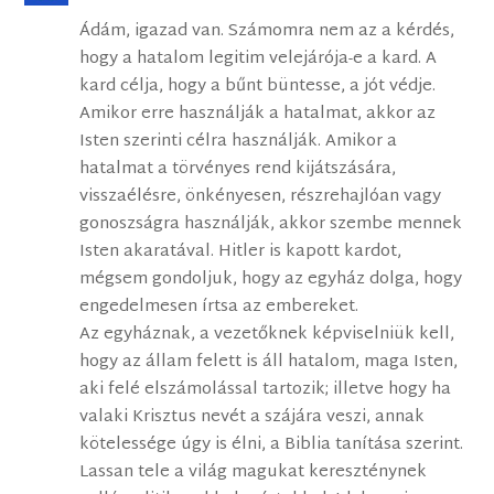
Ádám, igazad van. Számomra nem az a kérdés,
hogy a hatalom legitim velejárója-e a kard. A
kard célja, hogy a bűnt büntesse, a jót védje.
Amikor erre használják a hatalmat, akkor az
Isten szerinti célra használják. Amikor a
hatalmat a törvényes rend kijátszására,
visszaélésre, önkényesen, részrehajlóan vagy
gonoszságra használják, akkor szembe mennek
Isten akaratával. Hitler is kapott kardot,
mégsem gondoljuk, hogy az egyház dolga, hogy
engedelmesen írtsa az embereket.
Az egyháznak, a vezetőknek képviselniük kell,
hogy az állam felett is áll hatalom, maga Isten,
aki felé elszámolással tartozik; illetve hogy ha
valaki Krisztus nevét a szájára veszi, annak
kötelessége úgy is élni, a Biblia tanítása szerint.
Lassan tele a világ magukat kereszténynek