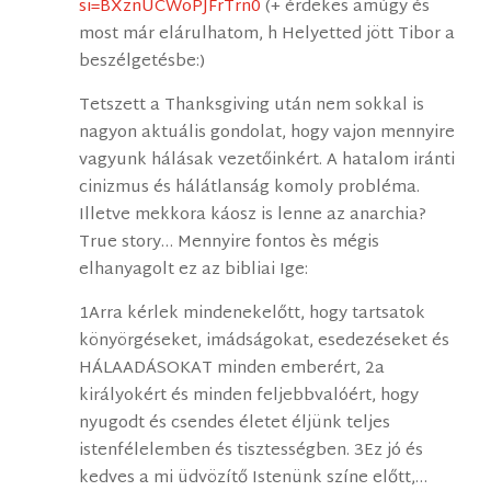
si=BXznUCWoPJFrTrn0
(+ érdekes amúgy és
most már elárulhatom, h Helyetted jött Tibor a
beszélgetésbe:)
Tetszett a Thanksgiving után nem sokkal is
nagyon aktuális gondolat, hogy vajon mennyire
vagyunk hálásak vezetőinkért. A hatalom iránti
cinizmus és hálátlanság komoly probléma.
Illetve mekkora káosz is lenne az anarchia?
True story… Mennyire fontos ès mégis
elhanyagolt ez az bibliai Ige:
1Arra kérlek mindenekelőtt, hogy tartsatok
könyörgéseket, imádságokat, esedezéseket és
HÁLAADÁSOKAT minden emberért, 2a
királyokért és minden feljebbvalóért, hogy
nyugodt és csendes életet éljünk teljes
istenfélelemben és tisztességben. 3Ez jó és
kedves a mi üdvözítő Istenünk színe előtt,…