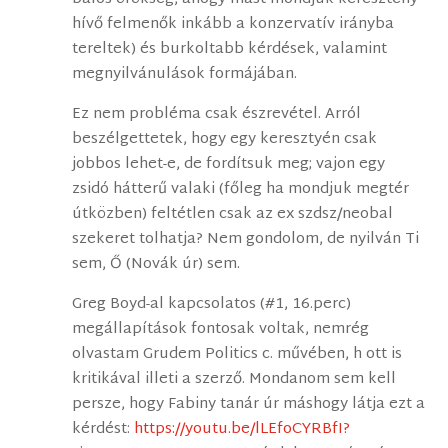
hívő felmenők inkább a konzervatív irányba
tereltek) és burkoltabb kérdések, valamint
megnyilvánulások formájában.
Ez nem probléma csak észrevétel. Arról
beszélgettetek, hogy egy keresztyén csak
jobbos lehet-e, de fordítsuk meg; vajon egy
zsidó hátterű valaki (főleg ha mondjuk megtér
útközben) feltétlen csak az ex szdsz/neobal
szekeret tolhatja? Nem gondolom, de nyilván Ti
sem, Ő (Novák úr) sem.
Greg Boyd-al kapcsolatos (#1, 16.perc)
megállapítások fontosak voltak, nemrég
olvastam Grudem Politics c. művében, h ott is
kritikával illeti a szerző. Mondanom sem kell
persze, hogy Fabiny tanár úr máshogy látja ezt a
kérdést:
https://youtu.be/lLEfoCYRBfI?