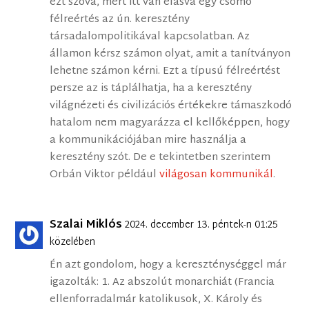
ezt szóvá, mert itt van elásva egy csomó
félreértés az ún. keresztény
társadalompolitikával kapcsolatban. Az
államon kérsz számon olyat, amit a tanítványon
lehetne számon kérni. Ezt a típusú félreértést
persze az is táplálhatja, ha a keresztény
világnézeti és civilizációs értékekre támaszkodó
hatalom nem magyarázza el kellőképpen, hogy
a kommunikációjában mire használja a
keresztény szót. De e tekintetben szerintem
Orbán Viktor például
világosan kommunikál
.
Szalai Miklós
2024. december 13. péntek-n 01:25
közelében
Én azt gondolom, hogy a kereszténységgel már
igazolták: 1. Az abszolút monarchiát (Francia
ellenforradalmár katolikusok, X. Károly és