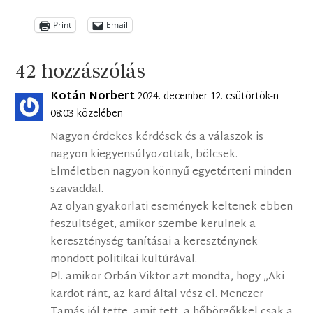
Print
Email
42 hozzászólás
Kotán Norbert
2024. december 12. csütörtök-n
08:03 közelében
Nagyon érdekes kérdések és a válaszok is
nagyon kiegyensúlyozottak, bölcsek.
Elméletben nagyon könnyű egyetérteni minden
szavaddal.
Az olyan gyakorlati események keltenek ebben
feszültséget, amikor szembe kerülnek a
kereszténység tanításai a kereszténynek
mondott politikai kultúrával.
Pl. amikor Orbán Viktor azt mondta, hogy „Aki
kardot ránt, az kard által vész el. Menczer
Tamás jól tette, amit tett, a hőbörgőkkel csak a