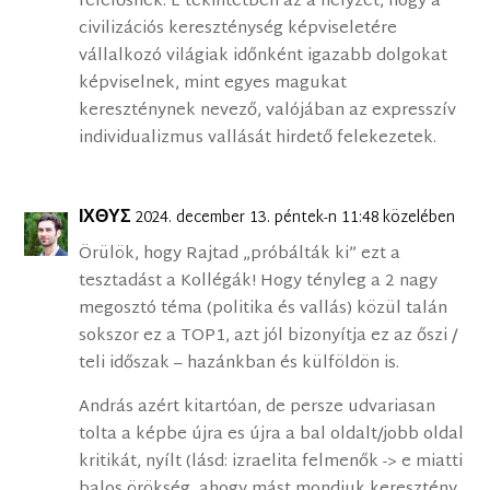
felelősnek. E tekintetben az a helyzet, hogy a
civilizációs kereszténység képviseletére
vállalkozó világiak időnként igazabb dolgokat
képviselnek, mint egyes magukat
kereszténynek nevező, valójában az expresszív
individualizmus vallását hirdető felekezetek.
ΙΧΘΥΣ
2024. december 13. péntek-n 11:48 közelében
Örülök, hogy Rajtad „próbálták ki” ezt a
tesztadást a Kollégák! Hogy tényleg a 2 nagy
megosztó téma (politika és vallás) közül talán
sokszor ez a TOP1, azt jól bizonyítja ez az őszi /
teli időszak – hazánkban és külföldön is.
András azért kitartóan, de persze udvariasan
tolta a képbe újra es újra a bal oldalt/jobb oldal
kritikát, nyílt (lásd: izraelita felmenők -> e miatti
balos örökség, ahogy mást mondjuk keresztény