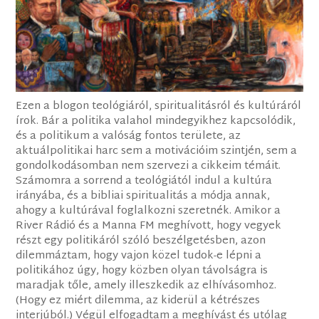
Ezen a blogon teológiáról, spiritualitásról és kultúráról
írok. Bár a politika valahol mindegyikhez kapcsolódik,
és a politikum a valóság fontos területe, az
aktuálpolitikai harc sem a motivációim szintjén, sem a
gondolkodásomban nem szervezi a cikkeim témáit.
Számomra a sorrend a teológiától indul a kultúra
irányába, és a bibliai spiritualitás a módja annak,
ahogy a kultúrával foglalkozni szeretnék. Amikor a
River Rádió és a Manna FM meghívott, hogy vegyek
részt egy politikáról szóló beszélgetésben, azon
dilemmáztam, hogy vajon közel tudok-e lépni a
politikához úgy, hogy közben olyan távolságra is
maradjak tőle, amely illeszkedik az elhívásomhoz.
(Hogy ez miért dilemma, az kiderül a kétrészes
interjúból.) Végül elfogadtam a meghívást és utólag