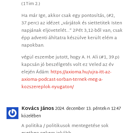
(1Tim 2.)
Ha már Ige, akkor csak egy pontosítás, (#2,
37.perc) az idézet „várjátok és siettetitek Isten
napjának eljövetelét…” 2Pét 3,12-ből van, csak
épp adventi áhítatra készülve került elém a
napokban.
végül eszembe jutott, hogy A. H. Ali (#1, 39.p)
kapcsán jó beszélgetés volt ez Veled az év
elején Ádám:
https://axioma.hu/ujra-itt-az-
axioma-podcast-sorban-ternek-meg-a-
kozszereplok-nyugaton/
Kovács János
2024. december 13. péntek-n 12:47
közelében
A politika / politikusok mentegetése sok