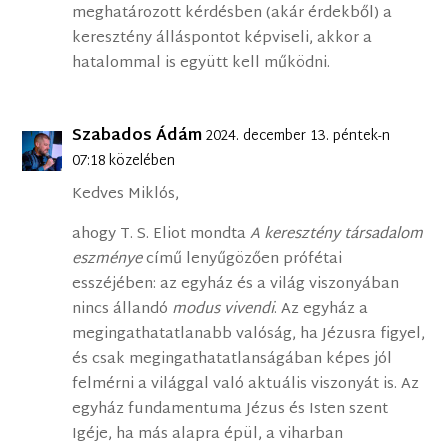
meghatározott kérdésben (akár érdekből) a
keresztény álláspontot képviseli, akkor a
hatalommal is együtt kell működni.
Szabados Ádám
2024. december 13. péntek-n
07:18 közelében
Kedves Miklós,
ahogy T. S. Eliot mondta
A keresztény társadalom
eszménye
című lenyűgözően prófétai
esszéjében: az egyház és a világ viszonyában
nincs állandó
modus vivendi
. Az egyház a
megingathatatlanabb valóság, ha Jézusra figyel,
és csak megingathatatlanságában képes jól
felmérni a világgal való aktuális viszonyát is. Az
egyház fundamentuma Jézus és Isten szent
Igéje, ha más alapra épül, a viharban