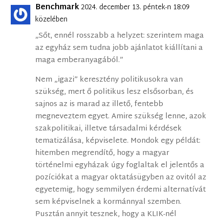
Benchmark
2024. december 13. péntek-n 18:09
közelében
„Sőt, ennél rosszabb a helyzet: szerintem maga
az egyház sem tudna jobb ajánlatot kiállítani a
maga emberanyagából.”
Nem „igazi” keresztény politikusokra van
szükség, mert ő politikus lesz elsősorban, és
sajnos az is marad az illető, fentebb
megneveztem egyet. Amire szükség lenne, azok
szakpolitikai, illetve társadalmi kérdések
tematizálása, képviselete. Mondok egy példát:
hitemben megrendítő, hogy a magyar
történelmi egyházak úgy foglaltak el jelentős a
pozíciókat a magyar oktatásügyben az ovitól az
egyetemig, hogy semmilyen érdemi alternatívát
sem képviselnek a kormánnyal szemben.
Pusztán annyit tesznek, hogy a KLIK-nél