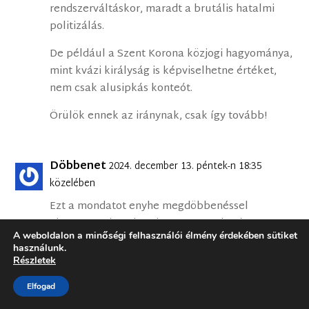
rendszerváltáskor, maradt a brutális hatalmi
politizálás.
De például a Szent Korona közjogi hagyománya,
mint kvázi királyság is képviselhetne értéket,
nem csak alusipkás konteót.
Örülök ennek az iránynak, csak így tovább!
Döbbenet
2024. december 13. péntek-n 18:35
közelében
Ezt a mondatot enyhe megdöbbenéssel
olvasom: „…ha a hatalom egy meghatározott
A weboldalon a minőségi felhasználói élmény érdekében sütiket
kérdésben (akár érdekből) a keresztény
használunk.
álláspontot képviseli, akkor a hatalommal is
Részletek
együtt kell működni. Nem mindegy, hogyan, de
Elfogad
például ha a kormányzat jó ügyeket képvisel,