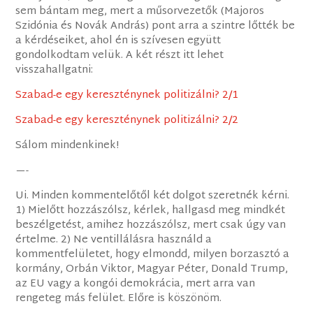
sem bántam meg, mert a műsorvezetők (Majoros
Szidónia és Novák András) pont arra a szintre lőtték be
a kérdéseiket, ahol én is szívesen együtt
gondolkodtam velük. A két részt itt lehet
visszahallgatni:
Szabad-e egy kereszténynek politizálni? 2/1
Szabad-e egy kereszténynek politizálni? 2/2
Sálom mindenkinek!
—-
Ui. Minden kommentelőtől két dolgot szeretnék kérni.
1) Mielőtt hozzászólsz, kérlek, hallgasd meg mindkét
beszélgetést, amihez hozzászólsz, mert csak úgy van
értelme. 2) Ne ventillálásra használd a
kommentfelületet, hogy elmondd, milyen borzasztó a
kormány, Orbán Viktor, Magyar Péter, Donald Trump,
az EU vagy a kongói demokrácia, mert arra van
rengeteg más felület. Előre is köszönöm.