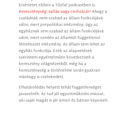
kísérletet ebben a Tűzfal podcastben is:
Kereszténység: vallás vagy civilizáció?
Ahogy a
családnak nem szabad az állam funkciójává
válni, mert prepolitikai intézmény, úgy az
egyháznak sem szabad az állam funkciójává
válni, mert szintén az államtól függetlenül
létrehozott intézmény. Az állam sem lehet az
egyház funkciója. Ezek az alapvetések
szerintem egyértelműen következnek a
keresztény világnézetből, még ha a
kereszténység a történelme során gyakran
máshogy is cselekedett.
Elhatárolódás helyett tehát függetlenséget
javasolnék. Az tud jól együttműködni mással,
aki saját magát is jól ismeri és bátran képviseli.