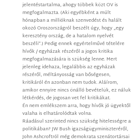
jelentéstartalma, ahogy többek közt OV is
megfogalmazta. (Aki egyébként a múlt
hónapban a millióknak szenvedést és halált
okozó Oroszországról beszélt úgy, hogy „egy
keresztény ország, de a hatalom nyelvét
beszéli”.) Pedig ennek egyértelművé tételére
hívők / egyházak részéről a jogos kritika
megfogalmazására is szükség lenne. Mert
jelenleg idehaza, legalábbis az egyházak
részéről, méltányosság van bőségesen,
kritikáról én azonban nem tudok. Aláírom,
amikor ennyire nincs önálló bevételük, ez náluk
létkérdés, de jogosan vet fel kritikákat.
Én nem emlékszem arra, hogy hívők jó ügyektől
valaha is elhatárolódtak volna.
Ráadásul szerinted nincs szükség hitelességre a
politikában? JW Bush igazságügyminiszteréről,
John Ashcroftról még demokrata szenátortársai