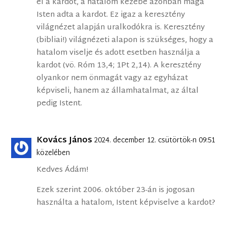
el a kardot, a hatalom kezébe azonban maga
Isten adta a kardot. Ez igaz a keresztény
világnézet alapján uralkodókra is. Keresztény
(bibliai!) világnézeti alapon is szükséges, hogy a
hatalom viselje és adott esetben használja a
kardot (vö. Róm 13,4; 1Pt 2,14). A keresztény
olyankor nem önmagát vagy az egyházat
képviseli, hanem az államhatalmat, az által
pedig Istent.
Kovács János
2024. december 12. csütörtök-n 09:51
közelében
Kedves Ádám!
Ezek szerint 2006. október 23-án is jogosan
használta a hatalom, Istent képviselve a kardot?