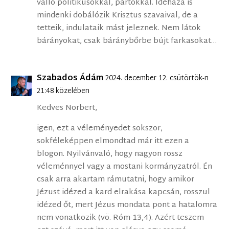
valló politikusokkal, pártokkal. Idehaza is
mindenki dobálózik Krisztus szavaival, de a
tetteik, indulataik mást jeleznek. Nem látok
bárányokat, csak báránybőrbe bújt farkasokat…
Szabados Ádám
2024. december 12. csütörtök-n
21:48 közelében
Kedves Norbert,
igen, ezt a véleményedet sokszor,
sokféleképpen elmondtad már itt ezen a
blogon. Nyilvánvaló, hogy nagyon rossz
véleménnyel vagy a mostani kormányzatról. Én
csak arra akartam rámutatni, hogy amikor
Jézust idézed a kard elrakása kapcsán, rosszul
idézed őt, mert Jézus mondata pont a hatalomra
nem vonatkozik (vö. Róm 13,4). Azért teszem