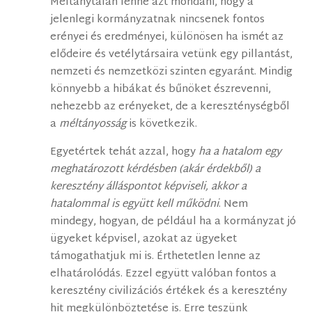
Méltánytalan lenne azt mondani, hogy a
jelenlegi kormányzatnak nincsenek fontos
erényei és eredményei, különösen ha ismét az
elődeire és vetélytársaira vetünk egy pillantást,
nemzeti és nemzetközi szinten egyaránt. Mindig
könnyebb a hibákat és bűnöket észrevenni,
nehezebb az erényeket, de a kereszténységből
a
méltányosság
is következik.
Egyetértek tehát azzal, hogy
ha a hatalom egy
meghatározott kérdésben (akár érdekből) a
keresztény álláspontot képviseli, akkor a
hatalommal is együtt kell működni
. Nem
mindegy, hogyan, de például ha a kormányzat jó
ügyeket képvisel, azokat az ügyeket
támogathatjuk mi is. Érthetetlen lenne az
elhatárolódás. Ezzel együtt valóban fontos a
keresztény civilizációs értékek és a keresztény
hit megkülönböztetése is. Erre teszünk