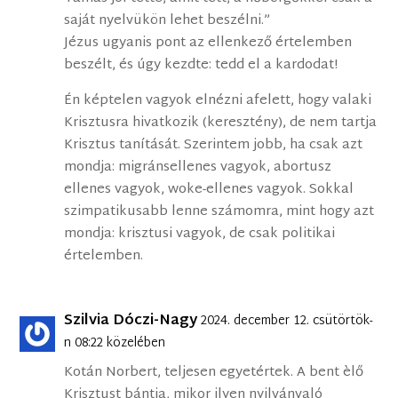
saját nyelvükön lehet beszélni.”
Jézus ugyanis pont az ellenkező értelemben
beszélt, és úgy kezdte: tedd el a kardodat!
Én képtelen vagyok elnézni afelett, hogy valaki
Krisztusra hivatkozik (keresztény), de nem tartja
Krisztus tanítását. Szerintem jobb, ha csak azt
mondja: migránsellenes vagyok, abortusz
ellenes vagyok, woke-ellenes vagyok. Sokkal
szimpatikusabb lenne számomra, mint hogy azt
mondja: krisztusi vagyok, de csak politikai
értelemben.
Szilvia Dóczi-Nagy
2024. december 12. csütörtök-
n 08:22 közelében
Kotán Norbert, teljesen egyetértek. A bent èlő
Krisztust bántja, mikor ilyen nyilvánvaló