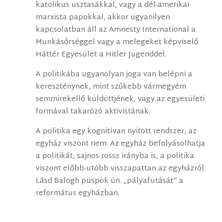
katolikus usztasákkal, vagy a dél-amerikai
marxista papokkal, akkor ugyanilyen
kapcsolatban áll az Amnesty International a
Munkásőrséggel vagy a melegeket képviselő
Háttér Egyesület a Hitler Jugenddel.
A politikába ugyanolyan joga van belépni a
kereszténynek, mint szűkebb vármegyém
semmirekellő küldöttjének, vagy az egyesületi
formával takarózó aktivistának.
A politika egy kognitívan nyitott rendszer, az
egyház viszont nem. Az egyház befolyásolhatja
a politikát, sajnos rossz irányba is, a politika
viszont előbb-utóbb visszapattan az egyházról.
Lásd Balogh püspök ún. „pályafutását” a
református egyházban.