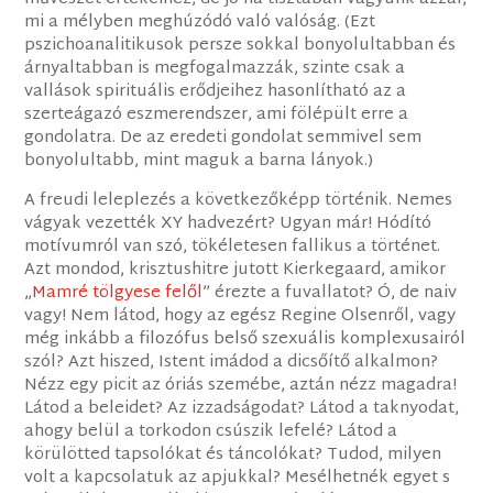
mi a mélyben meghúzódó való valóság. (Ezt
pszichoanalitikusok persze sokkal bonyolultabban és
árnyaltabban is megfogalmazzák, szinte csak a
vallások spirituális erődjeihez hasonlítható az a
szerteágazó eszmerendszer, ami fölépült erre a
gondolatra. De az eredeti gondolat semmivel sem
bonyolultabb, mint maguk a barna lányok.)
A freudi leleplezés a következőképp történik. Nemes
vágyak vezették XY hadvezért? Ugyan már! Hódító
motívumról van szó, tökéletesen fallikus a történet.
Azt mondod, krisztushitre jutott Kierkegaard, amikor
„
Mamré tölgyese felől
” érezte a fuvallatot? Ó, de naiv
vagy! Nem látod, hogy az egész Regine Olsenről, vagy
még inkább a filozófus belső szexuális komplexusairól
szól? Azt hiszed, Istent imádod a dicsőítő alkalmon?
Nézz egy picit az óriás szemébe, aztán nézz magadra!
Látod a beleidet? Az izzadságodat? Látod a taknyodat,
ahogy belül a torkodon csúszik lefelé? Látod a
körülötted tapsolókat és táncolókat? Tudod, milyen
volt a kapcsolatuk az apjukkal? Mesélhetnék egyet s