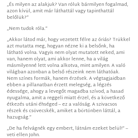
„És milyen az alakjuk? Van róluk bármilyen fogalmad,
azon kívül, amit már láthattál vagy tapinthattál
belőlük?”
„Nem tudok róla.”
„Akkor látod már, hogy vezetett félre az óriás? Trükkel
azt mutatta meg, hogyan nézne ki a belsőnk, ha
látható volna. Vagyis nem olyat mutatott neked, ami
van, hanem olyat, ami akkor lenne, ha a világ
másmilyenné lett volna alkotva, mint amilyen. A való
világban azonban a belső részeink nem láthatóak.
Nem színes formák, hanem érzések. A végtagjaidban
ebben a pillanatban érzett melegség, a légzés
édessége, ahogy a levegőt magadba szívod, a hasad
nyugalma, amit a reggeli miatt érzel, és a következő
étkezés utáni éhséged – ez a valóság. A szivacsos
részek és csövecskék, amiket a börtönben láttál, a
hazugság.”
„De ha felvágnék egy embert, látnám ezeket belül!” –
veti ellen John.