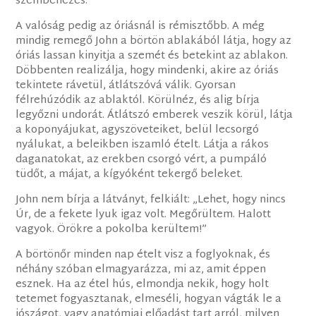
szembenézés.
A valóság pedig az óriásnál is rémisztőbb. A még
mindig remegő John a börtön ablakából látja, hogy az
óriás lassan kinyitja a szemét és betekint az ablakon.
Döbbenten realizálja, hogy mindenki, akire az óriás
tekintete rávetül, átlátszóvá válik. Gyorsan
félrehúzódik az ablaktól. Körülnéz, és alig bírja
legyőzni undorát. Átlátszó emberek veszik körül, látja
a koponyájukat, agyszöveteiket, belül lecsorgó
nyálukat, a beleikben iszamló ételt. Látja a rákos
daganatokat, az erekben csorgó vért, a pumpáló
tüdőt, a májat, a kígyóként tekergő beleket.
John nem bírja a látványt, felkiált: „Lehet, hogy nincs
Úr, de a fekete lyuk igaz volt. Megőrültem. Halott
vagyok. Örökre a pokolba kerültem!”
A börtönőr minden nap ételt visz a foglyoknak, és
néhány szóban elmagyarázza, mi az, amit éppen
esznek. Ha az étel hús, elmondja nekik, hogy holt
tetemet fogyasztanak, elmeséli, hogyan vágták le a
jószágot, vagy anatómiai előadást tart arról, milyen