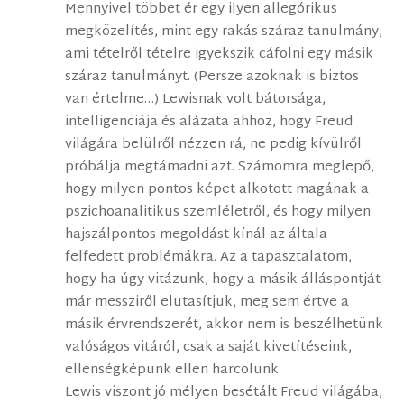
Mennyivel többet ér egy ilyen allegórikus
megközelítés, mint egy rakás száraz tanulmány,
ami tételről tételre igyekszik cáfolni egy másik
száraz tanulmányt. (Persze azoknak is biztos
van értelme…) Lewisnak volt bátorsága,
intelligenciája és alázata ahhoz, hogy Freud
világára belülről nézzen rá, ne pedig kívülről
próbálja megtámadni azt. Számomra meglepő,
hogy milyen pontos képet alkotott magának a
pszichoanalitikus szemléletről, és hogy milyen
hajszálpontos megoldást kínál az általa
felfedett problémákra. Az a tapasztalatom,
hogy ha úgy vitázunk, hogy a másik álláspontját
már messziről elutasítjuk, meg sem értve a
másik érvrendszerét, akkor nem is beszélhetünk
valóságos vitáról, csak a saját kivetítéseink,
ellenségképünk ellen harcolunk.
Lewis viszont jó mélyen besétált Freud világába,