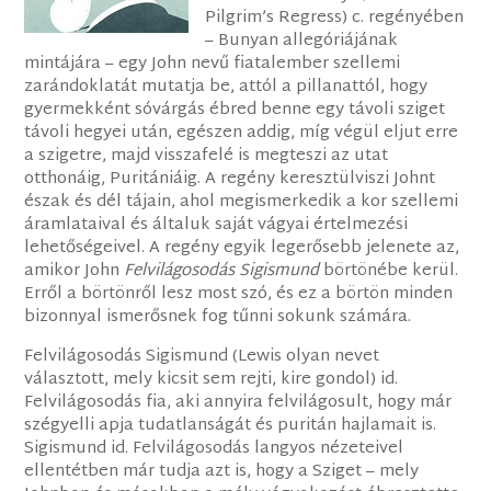
Pilgrim’s Regress) c. regényében
– Bunyan allegóriájának
mintájára – egy John nevű fiatalember szellemi
zarándoklatát mutatja be, attól a pillanattól, hogy
gyermekként sóvárgás ébred benne egy távoli sziget
távoli hegyei után, egészen addig, míg végül eljut erre
a szigetre, majd visszafelé is megteszi az utat
otthonáig, Puritániáig. A regény keresztülviszi Johnt
észak és dél tájain, ahol megismerkedik a kor szellemi
áramlataival és általuk saját vágyai értelmezési
lehetőségeivel. A regény egyik legerősebb jelenete az,
amikor John
Felvilágosodás Sigismund
börtönébe kerül.
Erről a börtönről lesz most szó, és ez a börtön minden
bizonnyal ismerősnek fog tűnni sokunk számára.
Felvilágosodás Sigismund (Lewis olyan nevet
választott, mely kicsit sem rejti, kire gondol) id.
Felvilágosodás fia, aki annyira felvilágosult, hogy már
szégyelli apja tudatlanságát és puritán hajlamait is.
Sigismund id. Felvilágosodás langyos nézeteivel
ellentétben már tudja azt is, hogy a Sziget – mely