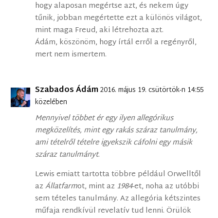
hogy alaposan megértse azt, és nekem úgy
tűnik, jobban megértette ezt a különös világot,
mint maga Freud, aki létrehozta azt.
Ádám, köszönöm, hogy írtál erről a regényről,
mert nem ismertem.
Szabados Ádám
2016. május 19. csütörtök-n 14:55
közelében
Mennyivel többet ér egy ilyen allegórikus
megközelítés, mint egy rakás száraz tanulmány,
ami tételről tételre igyekszik cáfolni egy másik
száraz tanulmányt
.
Lewis emiatt tartotta többre például Orwelltől
az
Állatfarm
ot, mint az
1984
-et, noha az utóbbi
sem tételes tanulmány. Az allegória kétszintes
műfaja rendkívül revelatív tud lenni. Örülök