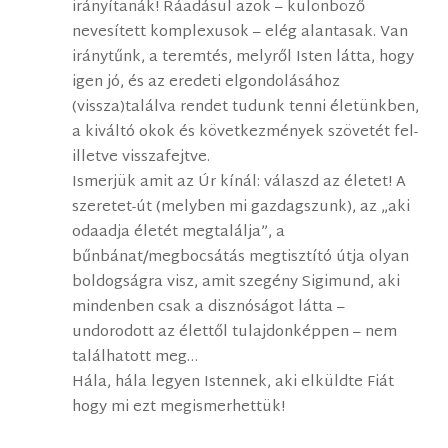
irányítanák! Ráadásul azok – különböző
nevesített komplexusok – elég alantasak. Van
iránytűnk, a teremtés, melyről Isten látta, hogy
igen jó, és az eredeti elgondolásához
(vissza)találva rendet tudunk tenni életünkben,
a kiváltó okok és következmények szövetét fel-
illetve visszafejtve.
Ismerjük amit az Úr kínál: válaszd az életet! A
szeretet-út (melyben mi gazdagszunk), az „aki
odaadja életét megtalálja”, a
bűnbánat/megbocsátás megtisztító útja olyan
boldogságra visz, amit szegény Sigimund, aki
mindenben csak a disznóságot látta –
undorodott az élettől tulajdonképpen – nem
találhatott meg…
Hála, hála legyen Istennek, aki elküldte Fiát
hogy mi ezt megismerhettük!