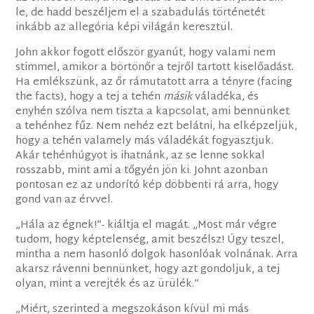
le, de hadd beszéljem el a szabadulás történetét
inkább az allegória képi világán keresztül.
John akkor fogott először gyanút, hogy valami nem
stimmel, amikor a börtönőr a tejről tartott kiselőadást.
Ha emlékszünk, az őr rámutatott arra a tényre (facing
the facts), hogy a tej a tehén
másik
váladéka, és
enyhén szólva nem tiszta a kapcsolat, ami bennünket
a tehénhez fűz. Nem nehéz ezt belátni, ha elképzeljük,
hogy a tehén valamely más váladékát fogyasztjuk.
Akár tehénhúgyot is ihatnánk, az se lenne sokkal
rosszabb, mint ami a tőgyén jön ki. Johnt azonban
pontosan ez az undorító kép döbbenti rá arra, hogy
gond van az érvvel.
„Hála az égnek!”- kiáltja el magát. „Most már végre
tudom, hogy képtelenség, amit beszélsz! Úgy teszel,
mintha a nem hasonló dolgok hasonlóak volnának. Arra
akarsz rávenni bennünket, hogy azt gondoljuk, a tej
olyan, mint a verejték és az ürülék.”
„Miért, szerinted a megszokáson kívül mi más