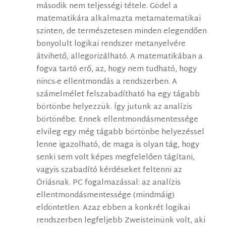
második nem teljességi tétele. Gödel a
matematikára alkalmazta metamatematikai
szinten, de természetesen minden elegendően
bonyolult logikai rendszer metanyelvére
átvihető, allegorizálható. A matematikában a
fogva tartó erő, az, hogy nem tudható, hogy
nincs-e ellentmondás a rendszerben. A
számelmélet felszabadítható ha egy tágabb
börtönbe helyezzük. Így jutunk az analízis
börtönébe. Ennek ellentmondásmentessége
elvileg egy még tágabb börtönbe helyezéssel
lenne igazolható, de maga is olyan tág, hogy
senki sem volt képes megfelelően tágítani,
vagyis szabadító kérdéseket feltenni az
Óriásnak. PC fogalmazással: az analízis
ellentmondásmentessége (mindmáig)
eldöntetlen. Azaz ebben a konkrét logikai
rendszerben legfeljebb Zweisteinünk volt, aki