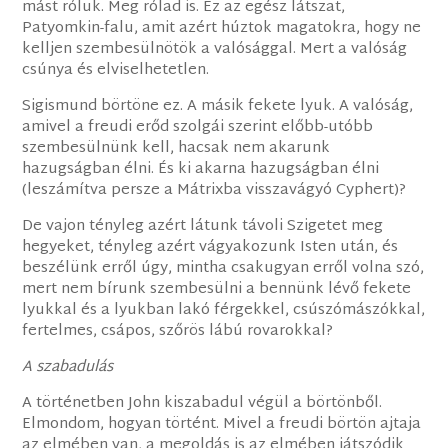
mást róluk. Meg rólad is. Ez az egész látszat,
Patyomkin-falu, amit azért húztok magatokra, hogy ne
kelljen szembesülnötök a valósággal. Mert a valóság
csúnya és elviselhetetlen.
Sigismund börtöne ez. A másik fekete lyuk. A valóság,
amivel a freudi erőd szolgái szerint előbb-utóbb
szembesülnünk kell, hacsak nem akarunk
hazugságban élni. És ki akarna hazugságban élni
(leszámítva persze a Mátrixba visszavágyó Cyphert)?
De vajon tényleg azért látunk távoli Szigetet meg
hegyeket, tényleg azért vágyakozunk Isten után, és
beszélünk erről úgy, mintha csakugyan erről volna szó,
mert nem bírunk szembesülni a bennünk lévő fekete
lyukkal és a lyukban lakó férgekkel, csúszómászókkal,
fertelmes, csápos, szőrös lábú rovarokkal?
A szabadulás
A történetben John kiszabadul végül a börtönből.
Elmondom, hogyan történt. Mivel a freudi börtön ajtaja
az elmében van, a megoldás is az elmében játszódik