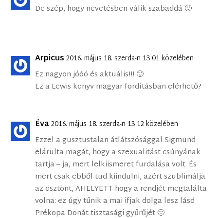
De szép, hogy nevetésben válik szabaddá 🙂
Arpicus
2016. május 18. szerda-n 13:01 közelében
Ez nagyon jóóó és aktuális!!! 🙂
Ez a Lewis könyv magyar fordításban elérhető?
Éva
2016. május 18. szerda-n 13:12 közelében
Ezzel a gusztustalan átlátszósággal Sigmund
elárulta magát, hogy a szexualitást csúnyának
tartja – ja, mert lelkiismeret furdalása volt. És
mert csak ebből tud kiindulni, azért szublimálja
az ösztönt, AHELYETT hogy a rendjét megtalálta
volna: ez úgy tűnik a mai ifjak dolga lesz lásd
Prékopa Donát tisztasági gyűrűjét 🙂