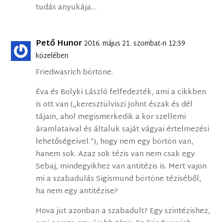
tudás anyukája…
Pető Hunor
2016. május 21. szombat-n 12:39
közelében
Friedwasrich börtöne.
Éva és Bolyki László felfedezték, ami a cikkben
is ott van („keresztülviszi Johnt észak és dél
tájain, ahol megismerkedik a kor szellemi
áramlataival és általuk saját vágyai értelmezési
lehetőségeivel.”), hogy nem egy börtön van,
hanem sok. Azaz sok tézis van nem csak egy.
Sebaj, mindegyikhez van antitézis is. Mert vajon
mi a szabadulás Sigismund börtöne téziséből,
ha nem egy antitézise?
Hova jut azonban a szabadult? Egy szintézishez,