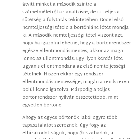
átvitt minket a második szintre a
számelméletről az analízisre, de itt teljes a
sötétség a folytatás tekintetében. Gödel első
nemteljességi tétele a börtönlánc létét mondja
ki. A második nemteljességi tétel viszont azt,
hogy ha igazolni lehetne, hogy a börtönrendszer
egésze ellentmondásmentes, akkor az maga
lenne az Ellentmondás. Egy ilyen kérdés léte
ugyanis ellentmondana az első nemteljességi
tételnek. Hiszen ekkor egy rendszer
ellentmondásmentessége, magán a rendszeren
belül lenne igazolva. Márpedig a teljes
börtönrendszer nyilván összetettebb, mint
egyetlen börtöne.
Ahogy az egyes börtönök lakói egyre több
tapasztalatot szereznek, úgy fogy az
elbizakodottságuk, hogy ők szabadok, a