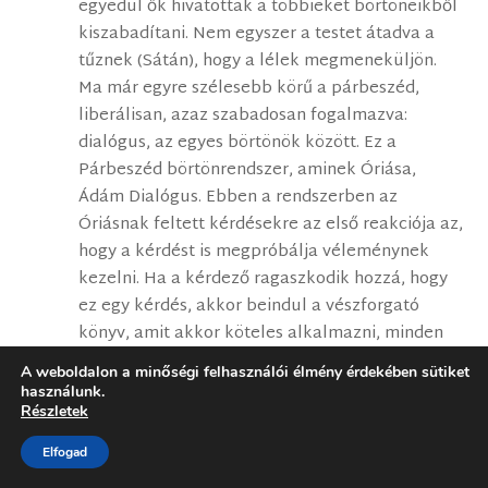
egyedül ők hivatottak a többieket börtöneikből
kiszabadítani. Nem egyszer a testet átadva a
tűznek (Sátán), hogy a lélek megmeneküljön.
Ma már egyre szélesebb körű a párbeszéd,
liberálisan, azaz szabadosan fogalmazva:
dialógus, az egyes börtönök között. Ez a
Párbeszéd börtönrendszer, aminek Óriása,
Ádám Dialógus. Ebben a rendszerben az
Óriásnak feltett kérdésekre az első reakciója az,
hogy a kérdést is megpróbálja véleménynek
kezelni. Ha a kérdező ragaszkodik hozzá, hogy
ez egy kérdés, akkor beindul a vészforgató
könyv, amit akkor köteles alkalmazni, minden
börtön Óriása, ha celláiban megjelent Értelem,
A weboldalon a minőségi felhasználói élmény érdekében sütiket
„és szólt a raboknak, hogy kijöhetnek.” Ekkor
használunk.
Részletek
biztosítani kell, hogy a többi rab ne mozduljon,
hanem „ehelyett egymást figyelmeztessék: „Ez
Elfogad
újabb vágyálom, ne dőljetek be, ne dőljetek