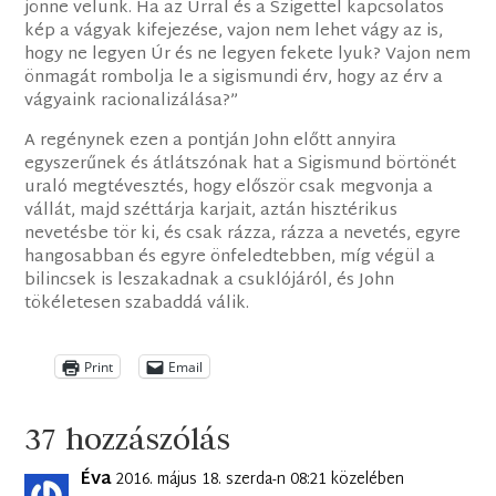
jönne velünk. Ha az Úrral és a Szigettel kapcsolatos
kép a vágyak kifejezése, vajon nem lehet vágy az is,
hogy ne legyen Úr és ne legyen fekete lyuk? Vajon nem
önmagát rombolja le a sigismundi érv, hogy az érv a
vágyaink racionalizálása?”
A regénynek ezen a pontján John előtt annyira
egyszerűnek és átlátszónak hat a Sigismund börtönét
uraló megtévesztés, hogy először csak megvonja a
vállát, majd széttárja karjait, aztán hisztérikus
nevetésbe tör ki, és csak rázza, rázza a nevetés, egyre
hangosabban és egyre önfeledtebben, míg végül a
bilincsek is leszakadnak a csuklójáról, és John
tökéletesen szabaddá válik.
Print
Email
37 hozzászólás
Éva
2016. május 18. szerda-n 08:21 közelében