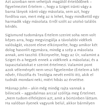
Azt azonban nem vehetjük magától értetődőnek –
figyelmeztet Értelem –, hogy a Sziget iránti vágy a
barna lányok iránti vágy másolata, sem azt, hogy
fordítva van, mert még az is lehet, hogy mindkettő egy
harmadik vágy másolata. Erről szólt az utolsó találós
kérdés.
Sigismund tudománya Értelem szerint soha nem volt
képes arra, hogy megvizsgálja a távolabbi vidékek
valóságát, viszont eleve elkönyvelte, hogy amikor két
dolog hasonlít egymásra, mindig a szép a másolata
annak, ami taszító. Elkönyvelte, hogy az Úr, valamint a
Sziget és a hegyek ennek a vidéknek a másolatai, és a
tapasztalatokat e szerint értelmezi. Valamint pont
azok véleményét nem veszi figyelembe (Értelem a két
nővér, Filozófia és Teológia nevét említi itt), akik el
tudnák mondani neki, miért hibás az érvelése.
Másnap John – akin még mindig rajta vannak a
bilincsek – aggodalmas arccal szólítja meg Értelmet.
„Nem tudom elfelejteni azt, amit a börtönben láttam.
Ha valóban ilyenek vagyunk belül, akkor bármilyen