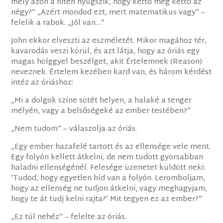
mely azon a hiten nyugszik, hogy kettő meg kettő az
négy?” „Azért mondod ezt, mert matematikus vagy” –
felelik a rabok. „Jól van…”
John ekkor elveszti az eszméletét. Mikor magához tér,
kavarodás veszi körül, és azt látja, hogy az óriás egy
magas hölggyel beszélget, akit Értelemnek (Reason)
neveznek. Értelem kezében kard van, és három kérdést
intéz az óriáshoz:
„Mi a dolgok színe sötét helyen, a halaké a tenger
mélyén, vagy a belsőségeké az ember testében?”
„Nem tudom” – válaszolja az óriás.
„Egy ember hazafelé tartott és az ellensége vele ment.
Egy folyón kellett átkelni, de nem tudott gyorsabban
haladni ellenségénél. Felesége üzenetet küldött neki:
’Tudod, hogy egyetlen híd van a folyón. Leromboljam,
hogy az ellenség ne tudjon átkelni, vagy meghagyjam,
hogy te át tudj kelni rajta?’ Mit tegyen ez az ember?”
„Ez túl nehéz” – felelte az óriás.