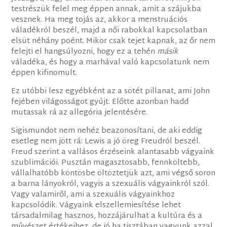
testrészük felel meg éppen annak, amit a szájukba
vesznek. Ha meg tojás az, akkor a menstruációs
váladékról beszél, majd a női rabokkal kapcsolatban
elsüt néhány poént. Mikor csak tejet kapnak, az őr nem
felejti el hangsúlyozni, hogy ez a tehén
másik
váladéka, és hogy a marhával való kapcsolatunk nem
éppen kifinomult.
Ez utóbbi lesz egyébként az a sötét pillanat, ami John
fejében világosságot gyújt. Előtte azonban hadd
mutassak rá az allegória jelentésére.
Sigismundot nem nehéz beazonosítani, de aki eddig
esetleg nem jött rá: Lewis a jó öreg Freudról beszél.
Freud szerint a vallásos érzéseink alantasabb vágyaink
szublimációi. Pusztán magasztosabb, fennköltebb,
vállalhatóbb köntösbe öltöztetjük azt, ami végső soron
a barna lányokról, vagyis a szexuális vágyainkról szól.
Vagy valamiről, ami a szexuális vágyainkhoz
kapcsolódik. Vágyaink elszellemiesítése lehet
társadalmilag hasznos, hozzájárulhat a kultúra és a
művészet értékeihez, de jó ha tisztában vagyunk azzal,