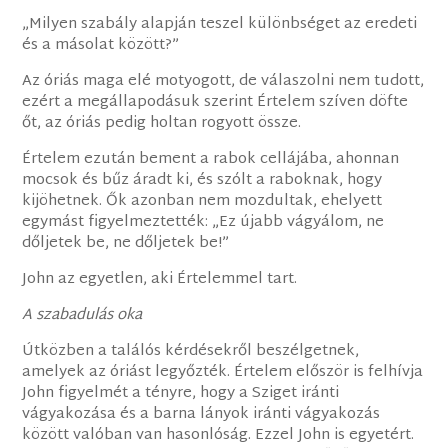
„Milyen szabály alapján teszel különbséget az eredeti
és a másolat között?”
Az óriás maga elé motyogott, de válaszolni nem tudott,
ezért a megállapodásuk szerint Értelem szíven döfte
őt, az óriás pedig holtan rogyott össze.
Értelem ezután bement a rabok cellájába, ahonnan
mocsok és bűz áradt ki, és szólt a raboknak, hogy
kijöhetnek. Ők azonban nem mozdultak, ehelyett
egymást figyelmeztették: „Ez újabb vágyálom, ne
dőljetek be, ne dőljetek be!”
John az egyetlen, aki Értelemmel tart.
A szabadulás oka
Útközben a találós kérdésekről beszélgetnek,
amelyek az óriást legyőzték. Értelem először is felhívja
John figyelmét a tényre, hogy a Sziget iránti
vágyakozása és a barna lányok iránti vágyakozás
között valóban van hasonlóság. Ezzel John is egyetért.