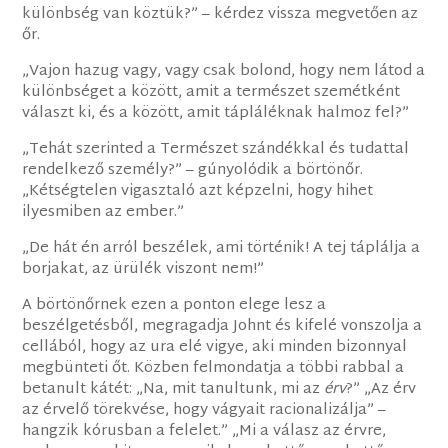
különbség van köztük?” – kérdez vissza megvetően az
őr.
„Vajon hazug vagy, vagy csak bolond, hogy nem látod a
különbséget a között, amit a természet szemétként
választ ki, és a között, amit tápláléknak halmoz fel?”
„Tehát szerinted a Természet szándékkal és tudattal
rendelkező személy?” – gúnyolódik a börtönőr.
„Kétségtelen vigasztaló azt képzelni, hogy hihet
ilyesmiben az ember.”
„De hát én arról beszélek, ami történik! A tej táplálja a
borjakat, az ürülék viszont nem!”
A börtönőrnek ezen a ponton elege lesz a
beszélgetésből, megragadja Johnt és kifelé vonszolja a
cellából, hogy az ura elé vigye, aki minden bizonnyal
megbünteti őt. Közben felmondatja a többi rabbal a
betanult kátét: „Na, mit tanultunk, mi az
érv
?” „Az érv
az érvelő törekvése, hogy vágyait racionalizálja” –
hangzik kórusban a felelet.” „Mi a válasz az érvre,