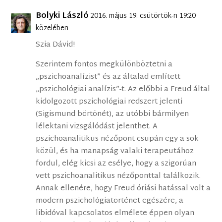
Bolyki László
2016. május 19. csütörtök-n 19:20
közelében
Szia Dávid!
Szerintem fontos megkülönböztetni a
„pszichoanalízist” és az általad említett
„pszichológiai analízis”-t. Az előbbi a Freud által
kidolgozott pszichológiai redszert jelenti
(Sigismund börtönét), az utóbbi bármilyen
lélektani vizsgálódást jelenthet. A
pszichoanalitikus nézőpont csupán egy a sok
közül, és ha manapság valaki terapeutához
fordul, elég kicsi az esélye, hogy a szigorúan
vett pszichoanalitikus nézőponttal találkozik.
Annak ellenére, hogy Freud óriási hatással volt a
modern pszichológiatörténet egészére, a
libidóval kapcsolatos elmélete éppen olyan