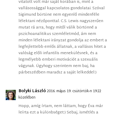
vitatott volt már saját korában is, mint a
vallásossággal kapcsolatos gondolatai. Szóval
Sigimund börtöne nem egyenlő mindenféle
lélektani nézőponttal. C.S. Lewis nagyszerűen
mutat rá arra, hogy mitől válik börtönné a
pszichoanalitikus szemléletmód, ám nem
minden lélektani irányzat gondolja az embert a
legfejlettebb emlős állatnak, a vallásos hitet a
valóság előli infantilis menekülésnek, és a
legmélyebb emberi motivációt a szexuális
vágynak. Úgyhogy szerintem nem baj, ha
párbeszédben maradsz a saját lelkeddel:)
Bolyki László
2016. május 19. csütörtök-n 19:22
közelében
Hopp, amíg írtam, nem láttam, hogy Éva már
leírta ezt a különbséget:) Sebaj, ismétlés a