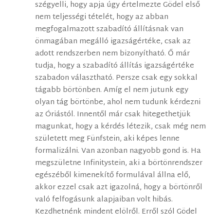
szégyelli, hogy apja úgy értelmezte Gödel első
nem teljességi tételét, hogy az abban
megfogalmazott szabadító állításnak van
önmagában megálló igazságértéke, csak az
adott rendszerben nem bizonyítható. Ő már
tudja, hogy a szabadító állítás igazságértéke
szabadon választható. Persze csak egy sokkal
tágabb börtönben. Amíg el nem jutunk egy
olyan tág börtönbe, ahol nem tudunk kérdezni
az Óriástól. Innentől már csak hitegethetjük
magunkat, hogy a kérdés létezik, csak még nem
született meg Fünfstein, aki képes lenne
formalizálni. Van azonban nagyobb gond is. Ha
megszületne Infinitystein, aki a börtönrendszer
egészéből kimenekítő formulával állna elő,
akkor ezzel csak azt igazolná, hogy a börtönről
való felfogásunk alapjaiban volt hibás.
Kezdhetnénk mindent elölről. Erről szól Gödel