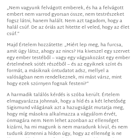
„Nem vagyunk felvágott emberek, és ha a felvágott
embert nem varrod gyorsan össze, nem testrészeket
fogsz látni, hanem halált. Nem azt tagadom, hogy a
halál csúf. De az óriás azt hitette el veled, hogy az élet
csúf.”
Majd Értelem hozzátette: „Miért lep meg, ha furcsa,
amit úgy látsz, ahogy az nincs? Ha kiveszel egy szervet
egy ember testéből – vagy egy vágyakozást egy ember
értelmének sötét részéből – és az egyiknek színt és
formát, a másiknak öntudatot adsz, mellyel a
valóságban nem rendelkeznek, mi mást vársz, mint
hogy ezek szörnyen fognak festeni?”
A harmadik találós kérdés is szóba került. Értelem
elmagyarázza Johnnak, hogy a híd és a két lehetőség
Sigismund világának azt a hazugságát mutatja meg,
hogy míg másokra alkalmazza a vágyálom érvét,
önmagára nem. Nem lehet azonban az ellenséget
kizárni, ha mi magunk is nem maradunk kívül, és nem
tudunk átmenni a hídon úgy, hogy az ellenség is ne