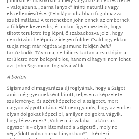
Johnban és másokban a mély vágyakozást ébresztette
– valójában a „barna lányok” iránti naturális vágy
elszellemiesítése. (Felvilágosultabban fogalmazva:
szublimálása.) A történetben John ennek az embernek
a földjére keveredik, és mikor figyelmeztetik, hogy
tiltott területre fog lépni, ő szabadkozva jelzi, hogy
nem kívánt belépni az idegen földre. Csakhogy ekkor
tudja meg: már régóta Sigismund földjén
belül
tartózkodik. Távozna, de bilincs kattan a csuklóján: a
területre nem belépni tilos, hanem elhagyni nem lehet
azt. John Sigismund foglyává válik.
A börtön
Sigismund elmagyarázza új foglyának, hogy a Sziget,
amit még gyermekként látott, teljesen a képzelete
szüleménye, és azért képzelte el a szigetet, mert
nagyon vágyott utána. Hát nem gyanús, hogy az ember
olyan dolgokat képzel el, amilyen dolgokra vágyik,
hogy létezzenek? „Volt-e már valaha – akárcsak
egyszer is – olyan látomásod a Szigetről, mely ne
végződött volna barna lányokban?” – kérdezi