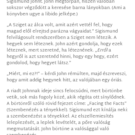
Sigismund Johnt. John megtorpan, hiszen valóban
sokszor végződött a keresése barna lányokban. (Ami a
könyvben ugye a libido jelképe.)
„A Sziget az álca volt, amit azért vettél fel, hogy
magad elől elrejtsd parázna vágyaidat.” Sigismund
felvilágosult rendszerében a Sziget nem létezik. A
hegyek sem léteznek. John azért gondolja, hogy ezek
léteznek, mert szeretné, ha léteznének. „
Erről
a
hegyről is azt szeretnéd hinni, hogy egy hegy, ezért
gondolod, hogy hegyet látsz.”
„Miért, mi ez?!” – kérdi John rémülten, majd észreveszi,
hogy amit addig hegynek hitt, az valójában egy óriás.
A riadt Johnnak ideje sincs felocsúdni, mert börtönbe
vetik, sok más fogoly közé, akik régóta ott sínylődnek.
A börtönről szóló rövid fejezet címe: „Facing the Facts”
(Szembenézés a tényekkel). Sigismund ezt kínálja neki:
a szembenézést a tényekkel. Az elszellemiesítés
leleplezését, a leplek levételét, a pőre valóság
megmutatását. John börtöne a valósággal való