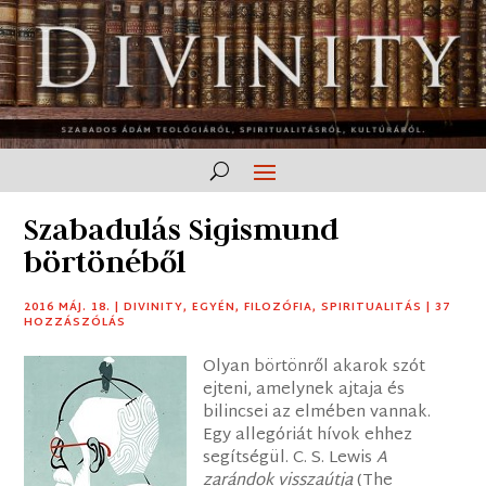
Szabadulás Sigismund
börtönéből
2016 MÁJ. 18.
|
DIVINITY
,
EGYÉN
,
FILOZÓFIA
,
SPIRITUALITÁS
|
37
HOZZÁSZÓLÁS
Olyan börtönről akarok szót
ejteni, amelynek ajtaja és
bilincsei az elmében vannak.
Egy allegóriát hívok ehhez
segítségül. C. S. Lewis
A
zarándok visszaútja
(The