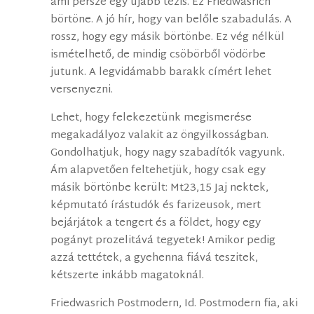
ami persze egy újabb tézis. Ez Friedwasrich
börtöne. A jó hír, hogy van belőle szabadulás. A
rossz, hogy egy másik börtönbe. Ez vég nélkül
ismételhető, de mindig csöbörből vödörbe
jutunk. A legvidámabb barakk címért lehet
versenyezni.
Lehet, hogy felekezetünk megismerése
megakadályoz valakit az öngyilkosságban.
Gondolhatjuk, hogy nagy szabadítók vagyunk.
Ám alapvetően feltehetjük, hogy csak egy
másik börtönbe került: Mt23,15 Jaj nektek,
képmutató írástudók és farizeusok, mert
bejárjátok a tengert és a földet, hogy egy
pogányt prozelitává tegyetek! Amikor pedig
azzá tettétek, a gyehenna fiává teszitek,
kétszerte inkább magatoknál.
Friedwasrich Postmodern, Id. Postmodern fia, aki