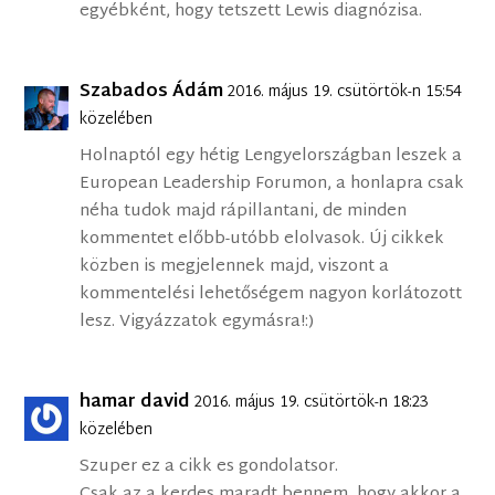
egyébként, hogy tetszett Lewis diagnózisa.
Szabados Ádám
2016. május 19. csütörtök-n 15:54
közelében
Holnaptól egy hétig Lengyelországban leszek a
European Leadership Forumon, a honlapra csak
néha tudok majd rápillantani, de minden
kommentet előbb-utóbb elolvasok. Új cikkek
közben is megjelennek majd, viszont a
kommentelési lehetőségem nagyon korlátozott
lesz. Vigyázzatok egymásra!:)
hamar david
2016. május 19. csütörtök-n 18:23
közelében
Szuper ez a cikk es gondolatsor.
Csak az a kerdes maradt bennem, hogy akkor a