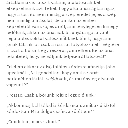
ártatlannak is látszik valami, utálatosnak kell
elképzelnünk azt. Lehet, hogy általánosságban igaz,
hogy a taszító nem mindig a szép eredetije, és a szép
nem mindig a másolat, de amikor az emberi
képzeletről van szó, és arról, ami ténylegesen kimegy
belőlünk, akkor az óriásnak bizonyára igaza van!
Legalábbis sokkal valószínűbbnek tűnik, hogy ami
jónak látszik, az csak a rosszat fátyolozza el – végtére
is csak a bőrünk egy része az, ami elkerülte az óriás
tekintetét, hogy ne váljunk teljesen átlátszóvá!”
Értelem ekkor az első találós kérdésre irányítja John
figyelmét. „Azt gondoltad, hogy amit az óriás
börtönében láttál,
valódi
volt, és mi tényleg olyanok
vagyunk?”
„Persze. Csak a bőrünk rejti el ezt előlünk.”
„Akkor meg kell tőled is kérdeznem, amit az óriástól
kérdeztem: Mi a dolgok színe a sötétben?”
„Gondolom, nincs színük.”