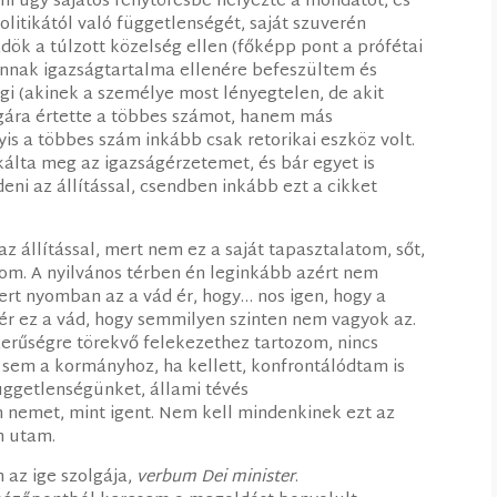
lmi ügy sajátos fénytörésbe helyezte a mondatot, és
litikától való függetlenségét, saját szuverén
zdök a túlzott közelség ellen (főképp pont a prófétai
annak igazságtartalma ellenére befeszültem és
ségi (akinek a személye most lényegtelen, de akit
gára értette a többes számot, hanem más
is a többes szám inkább csak retorikai eszköz volt.
zkálta meg az igazságérzetemet, és bár egyet is
ni az állítással, csendben inkább ezt a cikket
 állítással, mert nem ez a saját tapasztalatom, sőt,
om. A nyilvános térben én leginkább azért nem
ert nyomban az a vád ér, hogy… nos igen, hogy a
e ér ez a vád, hogy semmilyen szinten nem vagyok az.
zerűségre törekvő felekezethez tartozom, nincs
em a kormányhoz, ha kellett, konfrontálódtam is
üggetlenségünket, állami tévés
nemet, mint igent. Nem kell mindenkinek ezt az
én utam.
 az ige szolgája,
verbum Dei minister
.