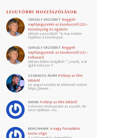
LEGUTÓBBI HOZZÁSZÓLÁSOK
GERGELY ERZSÉBET
Reggeli
naplójegyzetek az Exoduszról (22) –
Keménység és irgalom
Idézet a posztból: "A mai ember
fejében a keménysé…
GERGELY ERZSÉBET
Reggeli
naplójegyzetek az Exoduszról (21) –
Felkavaró
Idézet Ádám imájából: "„Urunk, a te
igéd sokszor f…
SZABADOS ÁDÁM
Polányi az élet
titkáról
Az angol eredeti itt elérhető online:
https://www.…
ENDRE
Polányi az élet titkáról
Szívesen elolvasnám az esszét, de
nem találtam. Ho…
BENCHMARK
A nagy forradalmi
terror vége
A svéd egyház alapvetően