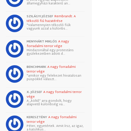
államegyházi karakterű an…
SZILÁGYI JÓZSEF
Rembrandt: A
tékozló fiú hazatérése
"Valamennyien tékozló fiúk
vagyunk azzal a különbs…
MENYHÁRT MIKLÓS
A nagy
forradalmi terror vége
Mindazonáltal egy protestáns
gyülekezetben adott d…
BENCHMARK
A nagy forradalmi
terror vége
"amikor egy felekezet hivatalosan
püspökké választ…
X. JÓZSEF
A nagy forradalmi terror
vége
A „költő” arra gondolt, hogy
alapvető különbség va…
KERESZTÉNY
A nagy forradalmi
terror vége
Péter, egyetértek. Amit írsz, az igaz,
a katolikus…