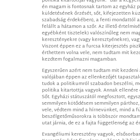
politika kitartottjai vagyunk.” Bár a kegye
én magam is fontosnak tartom az egyház po
küldetésének őrzését, sőt, kifejezetten kü
szabadság érdekében), a fenti mondattól 
felállt a hátamon a szőr. Az illető értelmi
egyébként tisztelek) valószínűleg nem ma
keresztényekre (vagy keresztyénekre), vagy
Viszont éppen ez a furcsa kiterjesztés pis
érthettem volna vele, nem tudtam mit kezde
kezdtem fogalmazni magamban.
Egyszerűen azért nem tudtam mit kezdeni az
valójában éppen az ellenkezőjét tapasztal
tudok a politikumról szabadon beszélni, m
politika kitartottja vagyok. Annak ellenér
Sőt. Egyházi státuszától megfosztott, egys
semmilyen kötődésem semmilyen párthoz, s
vele, védtem mind a hírnevünket, mind a f
beszélgetőműsorokra is többször mondtam 
utat járnia, de ez a fajta függetlenség az 
Evangéliumi keresztény vagyok, elsősorban