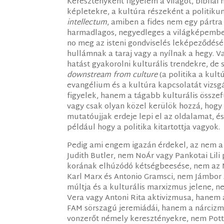
Keresztényként figyelem a világot, biblia
képletekre, a kultúra részeként a politiku
intellectum
, amiben a fides nem egy pártra
harmadlagos, negyedleges a világképemben
no meg az isteni gondviselés leképeződés
hullámnak a taraj vagy a nyílnak a hegy.
hatást gyakorolni kulturális trendekre, de 
downstream from culture
(a politika a kult
evangélium és a kultúra kapcsolatát vizsg
figyelek, hanem a tágabb kulturális összef
vagy csak olyan közel kerülök hozzá, hogy
mutatóujjak erdeje lepi el az oldalamat, 
például hogy a politika kitartottja vagyok.
Pedig ami engem igazán érdekel, az nem 
Judith Butler, nem NoÁr vagy Pankotai Lili
korának elhúzódó kétségbeesése, nem az 
Karl Marx és Antonio Gramsci, nem Jámbor
múltja és a kulturális marxizmus jelene, 
Vera vagy Antoni Rita aktivizmusa, hanem 
FAM sörszagú jeremiádái, hanem a nárcizmu
vonzerőt némely keresztényekre, nem Potty