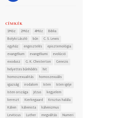
CÍMKÉK
1Móz
2Móz
4Móz
Biblia
Bolyki László
bűn
C. S. Lewis
egyház
engesztelés
episztemológia
evangélium
evangéliumi
evolúció
exodusz
G. K. Chesterton
Genezis
helyettes bűnhődés
hit
homoszexualitás
homoszexuális
igazság
irodalom
Isten
Isten igéje
Isten országa
Jézus
kegyelem
kereszt
Kierkegaard
Krisztus halála
Kálvin
kálvinista
kálvinizmus
Leviticus
Luther
megváltás
Numeri