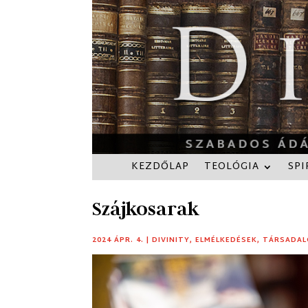
KEZDŐLAP
TEOLÓGIA
SPI
Szájkosarak
2024 ÁPR. 4.
|
DIVINITY
,
ELMÉLKEDÉSEK
,
TÁRSADA