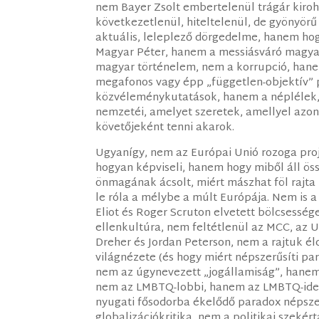
nem Bayer Zsolt embertelenül trágár kiro
következetlenül, hiteltelenül, de gyönyör
aktuális, leleplező dörgedelme, hanem hog
Magyar Péter, hanem a messiásváró magya
magyar történelem, nem a korrupció, hane
megafonos vagy épp „független-objektív”
közvéleménykutatások, hanem a néplélek, a
nemzetéi, amelyet szeretek, amellyel azo
követőjeként tenni akarok.
Ugyanígy, nem az Európai Unió rozoga proj
hogyan képviseli, hanem hogy miből áll öss
önmagának ácsolt, miért mászhat föl rajta
le róla a mélybe a múlt Európája. Nem is a
Eliot és Roger Scruton elvetett bölcsesség
ellenkultúra, nem feltétlenül az MCC, az 
Dreher és Jordan Peterson, nem a rajtuk é
világnézete (és hogy miért népszerűsíti p
nem az úgynevezett „jogállamiság”, hanem
nem az LMBTQ-lobbi, hanem az LMBTQ-ideo
nyugati fősodorba ékelődő paradox népsze
globalizációkritika, nem a politikai szek