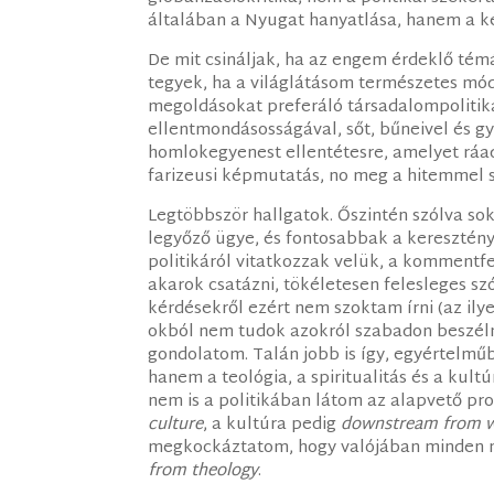
általában a Nyugat hanyatlása, hanem a ke
De mit csináljak, ha az engem érdeklő tém
tegyek, ha a világlátásom természetes mód
megoldásokat preferáló társadalompolitika
ellentmondásosságával, sőt, bűneivel és gy
homlokegyenest ellentétesre, amelyet ráa
farizeusi képmutatás, no meg a hitemmel s
Legtöbbször hallgatok. Őszintén szólva so
legyőző ügye, és fontosabbak a keresztén
politikáról vitatkozzak velük, a kommentf
akarok csatázni, tökéletesen felesleges szóh
kérdésekről ezért nem szoktam írni (az ilye
okból nem tudok azokról szabadon beszél
gondolatom. Talán jobb is így, egyértelmű
hanem a teológia, a spiritualitás és a kult
nem is a politikában látom az alapvető pr
culture
, a kultúra pedig
downstream from w
megkockáztatom, hogy valójában minden m
from theology
.