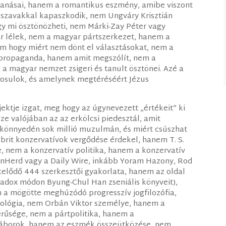
hanásai, hanem a romantikus eszmény, amibe viszont
ű szavakkal kapaszkodik, nem Ungváry Krisztián
y mi ösztönözheti, nem Márki-Zay Péter vagy
r lélek, nem a magyar pártszerkezet, hanem a
m hogy miért nem dönt el választásokat, nem a
 propaganda, hanem amit megszólít, nem a
 magyar nemzet zsigeri és tanult ösztönei. Azé a
nosulok, és amelynek megtéréséért Jézus
ektje izgat, meg hogy az úgynevezett „értékeit” ki
ze valójában az az erkölcsi piedesztál, amit
 könnyedén sok millió muzulmán, és miért csúszhat
 brit konzervatívok vergődése érdekel, hanem T. S.
e, nem a konzervatív politika, hanem a konzervatív
UnHerd vagy a Daily Wire, inkább Yoram Hazony, Rod
lcelődő 444 szerkesztői gyakorlata, hanem az oldal
aradox módon Byung-Chul Han zseniális könyveit),
 a mögötte meghúzódó progresszív jogfilozófia,
lógia, nem Orbán Viktor személye, hanem a
rűsége, nem a pártpolitika, hanem a
értáborok, hanem az eszmék összeütközése, nem