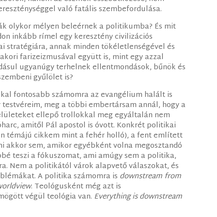
reszténységgel való fatális szembefordulása.
ák olykor mélyen beleérnek a politikumba? És mit
on inkább rímel egy keresztény civilizációs
i stratégiára, annak minden tökéletlenségével és
akori farizeizmusával együtt is, mint egy azzal
dásul ugyanúgy terhelnek ellentmondások, bűnök és
zembeni gyűlölet is?
kkal fontosabb számomra az evangélium halált is
y testvéreim, meg a többi embertársam annál, hogy a
elületeket ellepő trollokkal meg egyáltalán nem
arc, amitől Pál apostol is óvott. Konkrét politikai
n témájú cikkem mint a fehér holló), a fent említett
ni akkor sem, amikor egyébként volna megosztandó
bbé teszi a fókuszomat, ami amúgy sem a politika,
úra. Nem a politikától várok alapvető válaszokat, és
oblémákat. A politika számomra is
downstream from
orldview
. Teológusként még azt is
ögött végül teológia van.
Everything is downstream