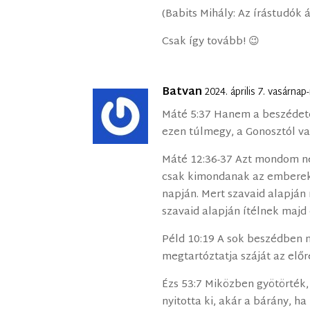
(Babits Mihály: Az írástudók 
Csak így tovább! 😉
Batvan
2024. április 7. vasárna
Máté 5:37 Hanem a beszédete
ezen túlmegy, a Gonosztól va
Máté 12:36-37 Azt mondom ne
csak kimondanak az emberek,
napján. Mert szavaid alapján
szavaid alapján ítélnek majd 
Péld 10:19 A sok beszédben n
megtartóztatja száját az előr
Ézs 53:7 Miközben gyötörték,
nyitotta ki, akár a bárány, ha