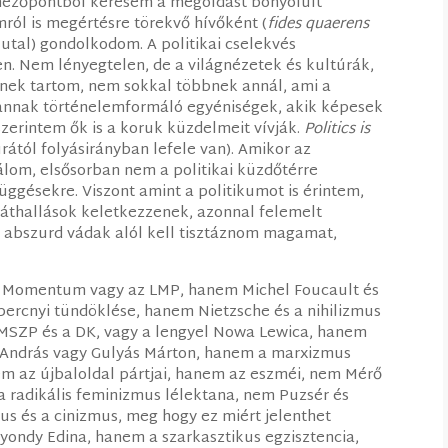
i nézőpontból keresem a megoldást bonyolult
mról is megértésre törekvő hívőként (
fides quaerens
 utal) gondolkodom. A politikai cselekvés
. Nem lényegtelen, de a világnézetek és kultúrák,
ének tartom, nem sokkal többnek annál, ami a
 Vannak történelemformáló egyéniségek, akik képesek
szerintem ők is a koruk küzdelmeit vívják.
Politics is
úrától folyásirányban lefele van). Amikor az
álom, elsősorban nem a politikai küzdőtérre
üggésekre. Viszont amint a politikumot is érintem,
 áthallások keletkezzenek, azonnal felemelt
és abszurd vádak alól kell tisztáznom magamat,
a Momentum vagy az LMP, hanem Michel Foucault és
 percnyi tündöklése, hanem Nietzsche és a nihilizmus
MSZP és a DK, vagy a lengyel Nowa Lewica, hanem
 András vagy Gulyás Márton, hanem a marxizmus
nem az újbaloldal pártjai, hanem az eszméi, nem Mérő
a radikális feminizmus lélektana, nem Puzsér és
s és a cinizmus, meg hogy ez miért jelenthet
ondy Edina, hanem a szarkasztikus egzisztencia,