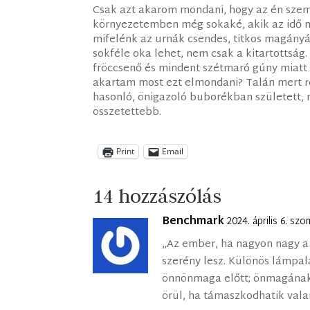
Csak azt akarom mondani, hogy az én szemé
környezetemben még sokaké, akik az idő n
mifelénk az urnák csendes, titkos magány
sokféle oka lehet, nem csak a kitartottsá
fröccsenő és mindent szétmaró gúny miatt 
akartam most ezt elmondani? Talán mert r
hasonló, önigazoló buborékban született,
összetettebb.
Print
Email
14 hozzászólás
Benchmark
2024. április 6. sz
„Az ember, ha nagyon nagy a
szerény lesz. Különös lámpal
önnönmaga előtt; önmagának 
örül, ha támaszkodhatik valam