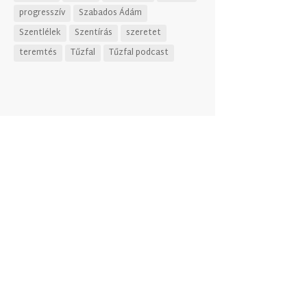
progresszív
Szabados Ádám
Szentlélek
Szentírás
szeretet
teremtés
Tűzfal
Tűzfal podcast