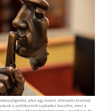
eszélgetést, ahol egy ismert, ellenzéki érzelmű
udunk a politikumról szabadon beszélni, mert a