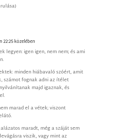
árulása)
p-n 22:25 közelében
k legyen: igen igen, nem nem; és ami
n.
ktek: minden hiábavaló szóért, amit
 számot fognak adni az ítélet
 nyilvánítanak majd igaznak, és
el.
em marad el a vétek; viszont
elátó.
 alázatos maradt, még a száját sem
 levágásra viszik, vagy mint az