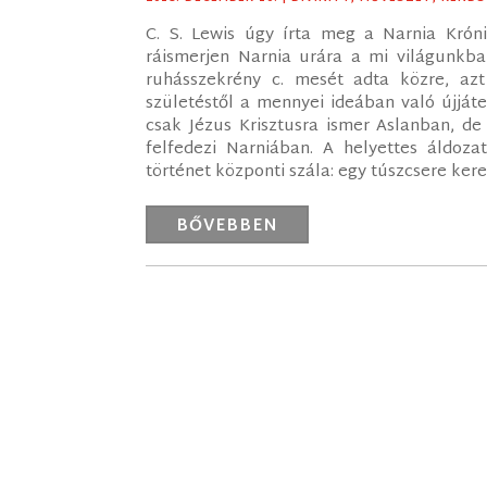
C. S. Lewis úgy írta meg a Narnia Króni
ráismerjen Narnia urára a mi világunkban
ruhásszekrény c. mesét adta közre, azt
születéstől a mennyei ideában való újjáte
csak Jézus Krisztusra ismer Aslanban, de 
felfedezi Narniában. A helyettes áldoz
történet központi szála: egy túszcsere kere
BŐVEBBEN