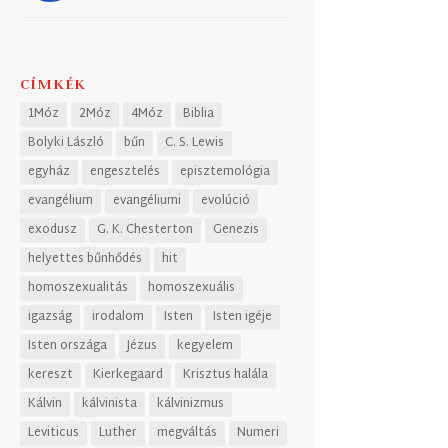
CÍMKÉK
1Móz
2Móz
4Móz
Biblia
Bolyki László
bűn
C. S. Lewis
egyház
engesztelés
episztemológia
evangélium
evangéliumi
evolúció
exodusz
G. K. Chesterton
Genezis
helyettes bűnhődés
hit
homoszexualitás
homoszexuális
igazság
irodalom
Isten
Isten igéje
Isten országa
Jézus
kegyelem
kereszt
Kierkegaard
Krisztus halála
Kálvin
kálvinista
kálvinizmus
Leviticus
Luther
megváltás
Numeri