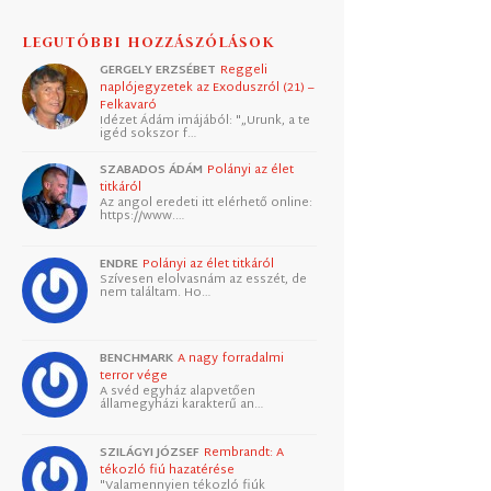
LEGUTÓBBI HOZZÁSZÓLÁSOK
GERGELY ERZSÉBET
Reggeli
naplójegyzetek az Exoduszról (21) –
Felkavaró
Idézet Ádám imájából: "„Urunk, a te
igéd sokszor f…
SZABADOS ÁDÁM
Polányi az élet
titkáról
Az angol eredeti itt elérhető online:
https://www.…
ENDRE
Polányi az élet titkáról
Szívesen elolvasnám az esszét, de
nem találtam. Ho…
BENCHMARK
A nagy forradalmi
terror vége
A svéd egyház alapvetően
államegyházi karakterű an…
SZILÁGYI JÓZSEF
Rembrandt: A
tékozló fiú hazatérése
"Valamennyien tékozló fiúk