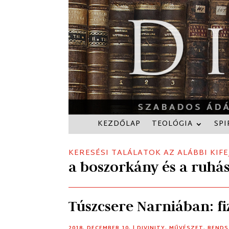
KEZDŐLAP
TEOLÓGIA
SPI
KERESÉSI TALÁLATOK AZ ALÁBBI KIFE
a boszorkány és a ruhá
Túszcsere Narniában: f
2018. DECEMBER 10.
|
DIVINITY
,
MŰVÉSZET
,
RENDS