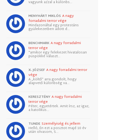
vagyunk azzal a különbs…
MENYHÁRT MIKLÓS
A nagy
forradalmi terror vége
Mindazonáltal egy protestáns
gyülekezetben adott d…
BENCHMARK
A nagy forradalmi
terror vége
"amikor egy felekezet hivatalosan
püspökké választ…
X. JÓZSEF
A nagy forradalmi terror
vége
A „költő” arra gondolt, hogy
alapvető különbség va…
KERESZTÉNY
A nagy forradalmi
terror vége
Péter, egyetértek. Amit írsz, az igaz,
a katolikus…
TUNDE
Személyiség és jellem
Helló, Én ezt a posztot majd 10 év
után olvasom, S…