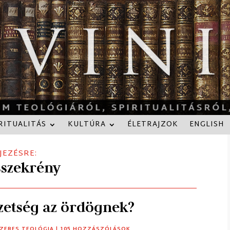
RITUALITÁS
KULTÚRA
ÉLETRAJZOK
ENGLISH
JEZÉSRE:
sszekrény
izetség az ördögnek?
ZERES TEOLÓGIA
| 105 HOZZÁSZÓLÁSOK