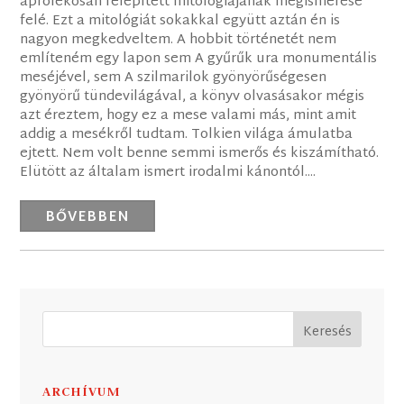
aprólékosan felépített mitológiájának megismerése
felé. Ezt a mitológiát sokakkal együtt aztán én is
nagyon megkedveltem. A hobbit történetét nem
említeném egy lapon sem A gyűrűk ura monumentális
meséjével, sem A szilmarilok gyönyörűségesen
gyönyörű tündevilágával, a könyv olvasásakor mégis
azt éreztem, hogy ez a mese valami más, mint amit
addig a mesékről tudtam. Tolkien világa ámulatba
ejtett. Nem volt benne semmi ismerős és kiszámítható.
Elütött az általam ismert irodalmi kánontól....
BŐVEBBEN
ARCHÍVUM