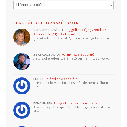
Archívum
LEGUTÓBBI HOZZÁSZÓLÁSOK
GERGELY ERZSÉBET
Reggeli naplójegyzetek az
Exoduszról (21) – Felkavaró
Idézet Ádám imájából: "„Urunk, a te igéd sokszor
f…
SZABADOS ÁDÁM
Polányi az élet titkáról
Az angol eredeti itt elérhető online: https://www.…
ENDRE
Polányi az élet titkáról
Szívesen elolvasnám az esszét, de nem találtam.
Ho…
BENCHMARK
A nagy forradalmi terror vége
A svéd egyház alapvetően államegyházi karakterű
an…