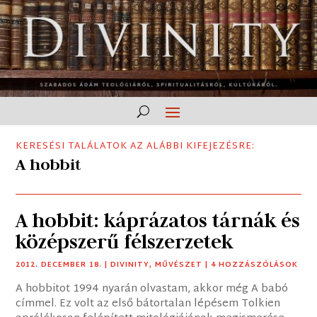
KERESÉSI TALÁLATOK AZ ALÁBBI KIFEJEZÉSRE:
A hobbit
A hobbit: káprázatos tárnák és
középszerű félszerzetek
2012. DECEMBER 18.
|
DIVINITY
,
MŰVÉSZET
| 4 HOZZÁSZÓLÁSOK
A hobbitot 1994 nyarán olvastam, akkor még A babó
címmel. Ez volt az első bátortalan lépésem Tolkien