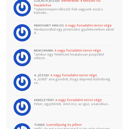
SZILÁGYI JÓZSEF
Rembrandt: A tékozló fiú
hazatérése
"Valamennyien tékozló fiúk vagyunk azzal a
különbs…
MENYHÁRT MIKLÓS
A nagy forradalmi terror vége
Mindazonáltal egy protestáns gyülekezetben adott
d…
BENCHMARK
A nagy forradalmi terror vége
"amikor egy felekezet hivatalosan püspökké
választ…
X. JÓZSEF
A nagy forradalmi terror vége
A „költő” arra gondolt, hogy alapvető különbség
va…
KERESZTÉNY
A nagy forradalmi terror vége
Péter, egyetértek. Amit írsz, az igaz, a katolikus…
TUNDE
Személyiség és jellem