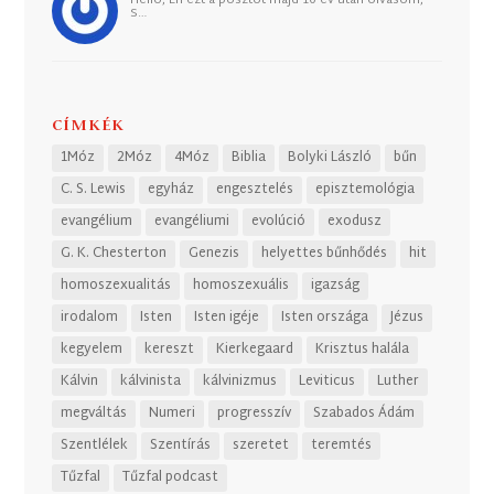
Helló, Én ezt a posztot majd 10 év után olvasom,
S…
CÍMKÉK
1Móz
2Móz
4Móz
Biblia
Bolyki László
bűn
C. S. Lewis
egyház
engesztelés
episztemológia
evangélium
evangéliumi
evolúció
exodusz
G. K. Chesterton
Genezis
helyettes bűnhődés
hit
homoszexualitás
homoszexuális
igazság
irodalom
Isten
Isten igéje
Isten országa
Jézus
kegyelem
kereszt
Kierkegaard
Krisztus halála
Kálvin
kálvinista
kálvinizmus
Leviticus
Luther
megváltás
Numeri
progresszív
Szabados Ádám
Szentlélek
Szentírás
szeretet
teremtés
Tűzfal
Tűzfal podcast