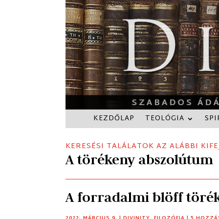
KEZDŐLAP
TEOLÓGIA
SPI
KERESÉSI TALÁLATOK AZ ALÁBBI KIFE
A törékeny abszolútum
A forradalmi blöff töré
2022. MÁRCIUS 9.
|
DIVINITY
,
FILOZÓFIA
| 5 HOZZ