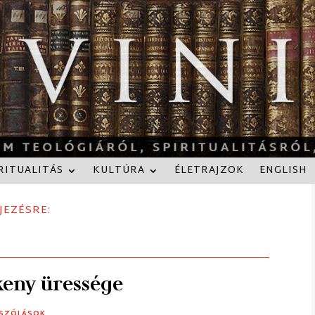
RITUALITÁS
KULTÚRA
ÉLETRAJZOK
ENGLISH
JEZÉSRE:
keny üressége
ÁSZÓLÁSOK