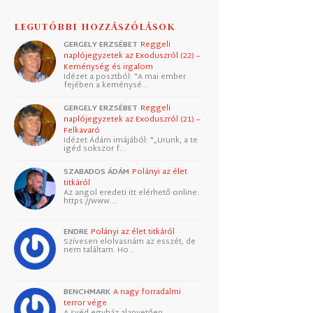
LEGUTÓBBI HOZZÁSZÓLÁSOK
GERGELY ERZSÉBET
Reggeli
naplójegyzetek az Exoduszról (22) –
Keménység és irgalom
Idézet a posztból: "A mai ember
fejében a keménysé…
GERGELY ERZSÉBET
Reggeli
naplójegyzetek az Exoduszról (21) –
Felkavaró
Idézet Ádám imájából: "„Urunk, a te
igéd sokszor f…
SZABADOS ÁDÁM
Polányi az élet
titkáról
Az angol eredeti itt elérhető online:
https://www.…
ENDRE
Polányi az élet titkáról
Szívesen elolvasnám az esszét, de
nem találtam. Ho…
BENCHMARK
A nagy forradalmi
terror vége
A svéd egyház alapvetően