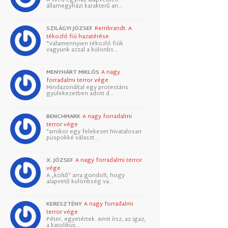
államegyházi karakterű an…
SZILÁGYI JÓZSEF
Rembrandt: A
tékozló fiú hazatérése
"Valamennyien tékozló fiúk
vagyunk azzal a különbs…
MENYHÁRT MIKLÓS
A nagy
forradalmi terror vége
Mindazonáltal egy protestáns
gyülekezetben adott d…
BENCHMARK
A nagy forradalmi
terror vége
"amikor egy felekezet hivatalosan
püspökké választ…
X. JÓZSEF
A nagy forradalmi terror
vége
A „költő” arra gondolt, hogy
alapvető különbség va…
KERESZTÉNY
A nagy forradalmi
terror vége
Péter, egyetértek. Amit írsz, az igaz,
a katolikus…