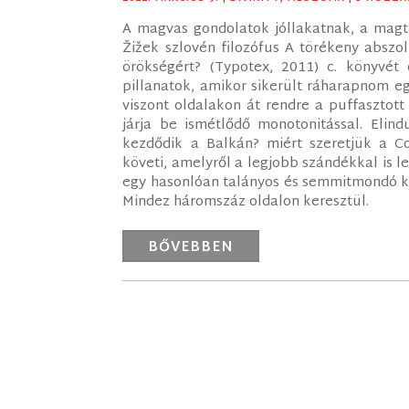
A magvas gondolatok jóllakatnak, a magt
Žižek szlovén filozófus A törékeny abszo
örökségért? (Typotex, 2011) c. könyvét
pillanatok, amikor sikerült ráharapnom eg
viszont oldalakon át rendre a puffasztott
járja be ismétlődő monotonitással. Elind
kezdődik a Balkán? miért szeretjük a Co
követi, amelyről a legjobb szándékkal is l
egy hasonlóan talányos és semmitmondó ko
Mindez háromszáz oldalon keresztül.
BŐVEBBEN