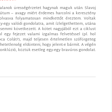
alanok ürességérzetet hagynak maguk után. Slavoj
lútum – avagy miért érdemes harcolni a keresztény
 olvasva folyamatosan mindkettőt éreztem. Voltak
y-egy valódi gondolatra, amit ízlelgethettem, utána
 semmi következett. A kötet nagyjából ezt a ciklust
ul egy fejezet valami izgalmas felvetéssel (pl. hol
ca Colát?), majd teljesen értelmetlen szóförgeteg
ehetetlenség eldönteni, hogy jelent-e bármit. A végén
nklúzió, köztük esetleg egy-egy bravúros gondolat.