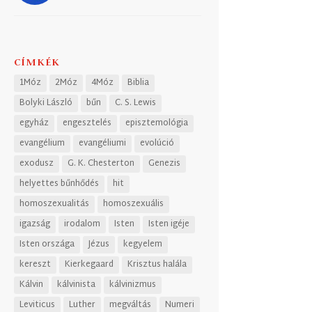
CÍMKÉK
1Móz
2Móz
4Móz
Biblia
Bolyki László
bűn
C. S. Lewis
egyház
engesztelés
episztemológia
evangélium
evangéliumi
evolúció
exodusz
G. K. Chesterton
Genezis
helyettes bűnhődés
hit
homoszexualitás
homoszexuális
igazság
irodalom
Isten
Isten igéje
Isten országa
Jézus
kegyelem
kereszt
Kierkegaard
Krisztus halála
Kálvin
kálvinista
kálvinizmus
Leviticus
Luther
megváltás
Numeri