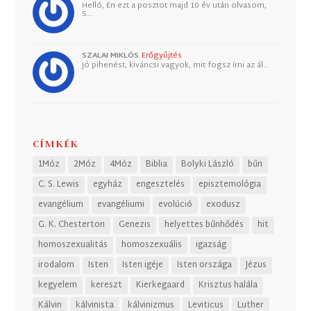
Helló, Én ezt a posztot majd 10 év után olvasom,
S…
SZALAI MIKLÓS
Erőgyűjtés
Jó pihenést, kiváncsi vagyok, mit fogsz írni az ál…
CÍMKÉK
1Móz
2Móz
4Móz
Biblia
Bolyki László
bűn
C. S. Lewis
egyház
engesztelés
episztemológia
evangélium
evangéliumi
evolúció
exodusz
G. K. Chesterton
Genezis
helyettes bűnhődés
hit
homoszexualitás
homoszexuális
igazság
irodalom
Isten
Isten igéje
Isten országa
Jézus
kegyelem
kereszt
Kierkegaard
Krisztus halála
Kálvin
kálvinista
kálvinizmus
Leviticus
Luther