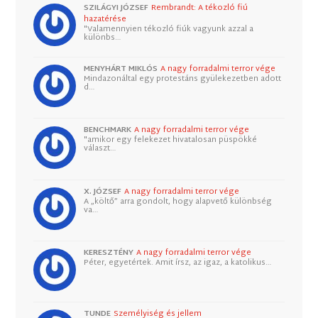
SZILÁGYI JÓZSEF
Rembrandt: A tékozló fiú
hazatérése
"Valamennyien tékozló fiúk vagyunk azzal a
különbs…
MENYHÁRT MIKLÓS
A nagy forradalmi terror vége
Mindazonáltal egy protestáns gyülekezetben adott
d…
BENCHMARK
A nagy forradalmi terror vége
"amikor egy felekezet hivatalosan püspökké
választ…
X. JÓZSEF
A nagy forradalmi terror vége
A „költő” arra gondolt, hogy alapvető különbség
va…
KERESZTÉNY
A nagy forradalmi terror vége
Péter, egyetértek. Amit írsz, az igaz, a katolikus…
TUNDE
Személyiség és jellem