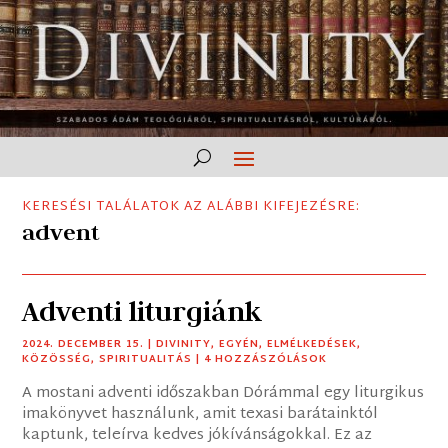
KERESÉSI TALÁLATOK AZ ALÁBBI KIFEJEZÉSRE:
advent
Adventi liturgiánk
2024. DECEMBER 15.
|
DIVINITY
,
EGYÉN
,
ELMÉLKEDÉSEK
,
KÖZÖSSÉG
,
SPIRITUALITÁS
| 4 HOZZÁSZÓLÁSOK
A mostani adventi időszakban Dórámmal egy liturgikus
imakönyvet használunk, amit texasi barátainktól
kaptunk, teleírva kedves jókívánságokkal. Ez az