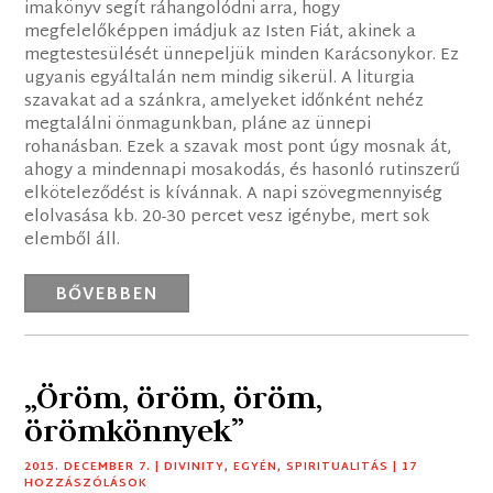
imakönyv segít ráhangolódni arra, hogy
megfelelőképpen imádjuk az Isten Fiát, akinek a
megtestesülését ünnepeljük minden Karácsonykor. Ez
ugyanis egyáltalán nem mindig sikerül. A liturgia
szavakat ad a szánkra, amelyeket időnként nehéz
megtalálni önmagunkban, pláne az ünnepi
rohanásban. Ezek a szavak most pont úgy mosnak át,
ahogy a mindennapi mosakodás, és hasonló rutinszerű
elköteleződést is kívánnak. A napi szövegmennyiség
elolvasása kb. 20-30 percet vesz igénybe, mert sok
elemből áll.
BŐVEBBEN
„Öröm, öröm, öröm,
örömkönnyek”
2015. DECEMBER 7.
|
DIVINITY
,
EGYÉN
,
SPIRITUALITÁS
| 17
HOZZÁSZÓLÁSOK