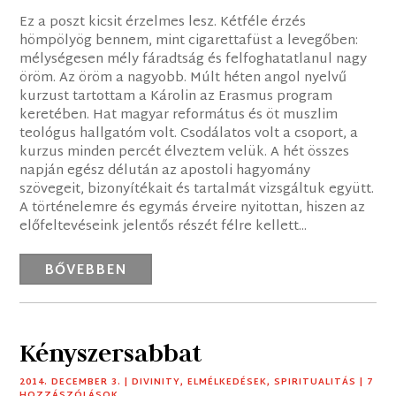
Ez a poszt kicsit érzelmes lesz. Kétféle érzés
hömpölyög bennem, mint cigarettafüst a levegőben:
mélységesen mély fáradtság és felfoghatatlanul nagy
öröm. Az öröm a nagyobb. Múlt héten angol nyelvű
kurzust tartottam a Károlin az Erasmus program
keretében. Hat magyar református és öt muszlim
teológus hallgatóm volt. Csodálatos volt a csoport, a
kurzus minden percét élveztem velük. A hét összes
napján egész délután az apostoli hagyomány
szövegeit, bizonyítékait és tartalmát vizsgáltuk együtt.
A történelemre és egymás érveire nyitottan, hiszen az
előfeltevéseink jelentős részét félre kellett...
BŐVEBBEN
Kényszersabbat
2014. DECEMBER 3.
|
DIVINITY
,
ELMÉLKEDÉSEK
,
SPIRITUALITÁS
| 7
HOZZÁSZÓLÁSOK