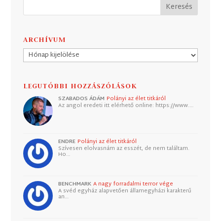
ARCHÍVUM
Archívum
LEGUTÓBBI HOZZÁSZÓLÁSOK
SZABADOS ÁDÁM
Polányi az élet titkáról
Az angol eredeti itt elérhető online: https://www.…
ENDRE
Polányi az élet titkáról
Szívesen elolvasnám az esszét, de nem találtam.
Ho…
BENCHMARK
A nagy forradalmi terror vége
A svéd egyház alapvetően államegyházi karakterű
an…