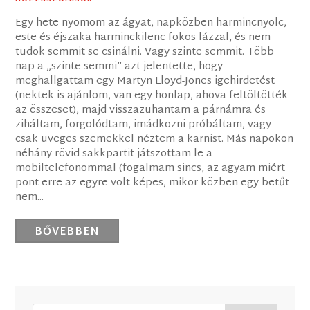
Egy hete nyomom az ágyat, napközben harmincnyolc,
este és éjszaka harminckilenc fokos lázzal, és nem
tudok semmit se csinálni. Vagy szinte semmit. Több
nap a „szinte semmi” azt jelentette, hogy
meghallgattam egy Martyn Lloyd-Jones igehirdetést
(nektek is ajánlom, van egy honlap, ahova feltöltötték
az összeset), majd visszazuhantam a párnámra és
ziháltam, forgolódtam, imádkozni próbáltam, vagy
csak üveges szemekkel néztem a karnist. Más napokon
néhány rövid sakkpartit játszottam le a
mobiltelefonommal (fogalmam sincs, az agyam miért
pont erre az egyre volt képes, mikor közben egy betűt
nem...
BŐVEBBEN