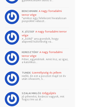
gyülekezetben adott d…
BENCHMARK
A nagy forradalmi
terror vége
"amikor egy felekezet hivatalosan
püspökké választ…
X. JÓZSEF
A nagy forradalmi terror
vége
A „költő” arra gondolt, hogy
alapvető különbség va…
KERESZTÉNY
A nagy forradalmi
terror vége
Péter, egyetértek. Amit írsz, az igaz,
a katolikus…
TUNDE
Személyiség és jellem
Helló, Én ezt a posztot majd 10 év
után olvasom, S…
SZALAI MIKLÓS
Erőgyűjtés
Jó pihenést, kiváncsi vagyok, mit
fogsz írni az ál…