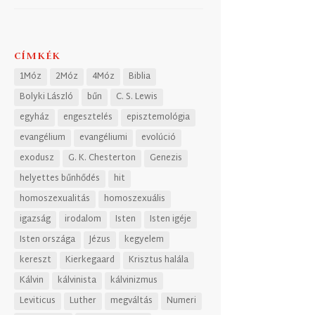
CÍMKÉK
1Móz
2Móz
4Móz
Biblia
Bolyki László
bűn
C. S. Lewis
egyház
engesztelés
episztemológia
evangélium
evangéliumi
evolúció
exodusz
G. K. Chesterton
Genezis
helyettes bűnhődés
hit
homoszexualitás
homoszexuális
igazság
irodalom
Isten
Isten igéje
Isten országa
Jézus
kegyelem
kereszt
Kierkegaard
Krisztus halála
Kálvin
kálvinista
kálvinizmus
Leviticus
Luther
megváltás
Numeri