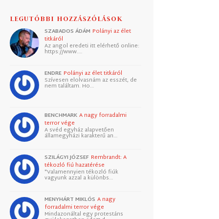
LEGUTÓBBI HOZZÁSZÓLÁSOK
SZABADOS ÁDÁM
Polányi az élet
titkáról
Az angol eredeti itt elérhető online:
https://www.…
ENDRE
Polányi az élet titkáról
Szívesen elolvasnám az esszét, de
nem találtam. Ho…
BENCHMARK
A nagy forradalmi
terror vége
A svéd egyház alapvetően
államegyházi karakterű an…
SZILÁGYI JÓZSEF
Rembrandt: A
tékozló fiú hazatérése
"Valamennyien tékozló fiúk
vagyunk azzal a különbs…
MENYHÁRT MIKLÓS
A nagy
forradalmi terror vége
Mindazonáltal egy protestáns