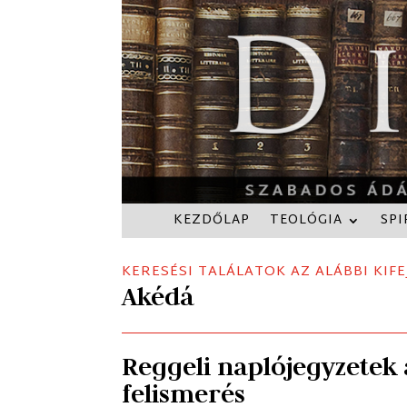
KEZDŐLAP
TEOLÓGIA
SPI
KERESÉSI TALÁLATOK AZ ALÁBBI KIFE
Akédá
Reggeli naplójegyzetek 
felismerés