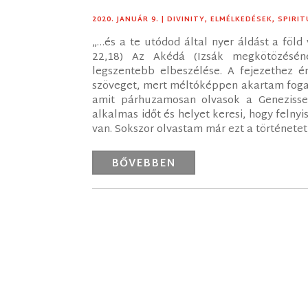
2020. JANUÁR 9.
|
DIVINITY
,
ELMÉLKEDÉSEK
,
SPIRIT
„…és a te utódod által nyer áldást a föl
22,18) Az Akédá (Izsák megkötözésén
legszentebb elbeszélése. A fejezethez 
szöveget, mert méltóképpen akartam foga
amit párhuzamosan olvasok a Genezissel
alkalmas időt és helyet keresi, hogy felnyi
van. Sokszor olvastam már ezt a történetet, 
BŐVEBBEN