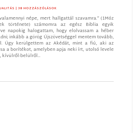
UALITÁS
| 38 HOZZÁSZÓLÁSOK
d valamennyi népe, mert hallgattál szavamra.” (1Móz
ek története) számomra az egész Biblia egyik
érve napokig halogattam, hogy elolvassam a héber
dni; inkább a görög Újszövetséggel mentem tovább,
. Úgy kerülgettem az Akédát, mint a fiú, aki az
ssa a borítékot, amelyben apja neki írt, utolsó levele
kívülről-belülről...