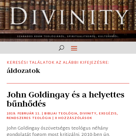
KERESÉSI TALÁLATOK AZ ALÁBBI KIFEJEZÉSRE:
áldozatok
John Goldingay és a helyettes
bűnhődés
2019. FEBRUÁR 11.
|
BIBLIAI TEOLÓGIA
,
DIVINITY
,
EXEGÉZIS
,
RENDSZERES TEOLÓGIA
| 0 HOZZÁSZÓLÁSOK
John Goldingay ószövetséges teológus néhány
gondolatát fogom most kritizálni. 2010-ben ún.