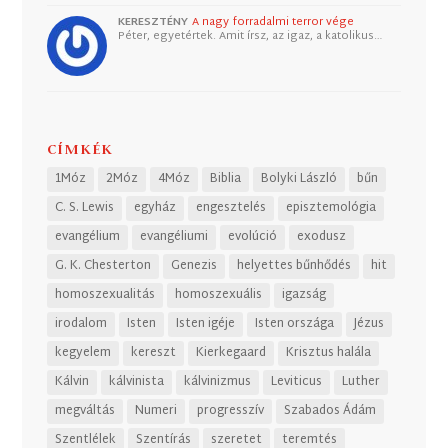
KERESZTÉNY
A nagy forradalmi terror vége
Péter, egyetértek. Amit írsz, az igaz, a katolikus…
CÍMKÉK
1Móz
2Móz
4Móz
Biblia
Bolyki László
bűn
C. S. Lewis
egyház
engesztelés
episztemológia
evangélium
evangéliumi
evolúció
exodusz
G. K. Chesterton
Genezis
helyettes bűnhődés
hit
homoszexualitás
homoszexuális
igazság
irodalom
Isten
Isten igéje
Isten országa
Jézus
kegyelem
kereszt
Kierkegaard
Krisztus halála
Kálvin
kálvinista
kálvinizmus
Leviticus
Luther
megváltás
Numeri
progresszív
Szabados Ádám
Szentlélek
Szentírás
szeretet
teremtés