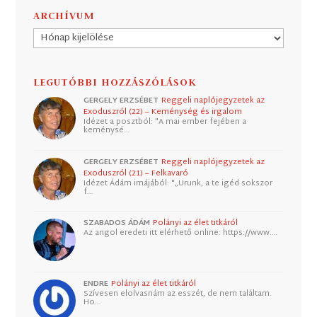
ARCHÍVUM
Archívum
LEGUTÓBBI HOZZÁSZÓLÁSOK
GERGELY ERZSÉBET
Reggeli naplójegyzetek az
Exoduszról (22) – Keménység és irgalom
Idézet a posztból: "A mai ember fejében a
keménysé…
GERGELY ERZSÉBET
Reggeli naplójegyzetek az
Exoduszról (21) – Felkavaró
Idézet Ádám imájából: "„Urunk, a te igéd sokszor
f…
SZABADOS ÁDÁM
Polányi az élet titkáról
Az angol eredeti itt elérhető online: https://www.…
ENDRE
Polányi az élet titkáról
Szívesen elolvasnám az esszét, de nem találtam.
Ho…