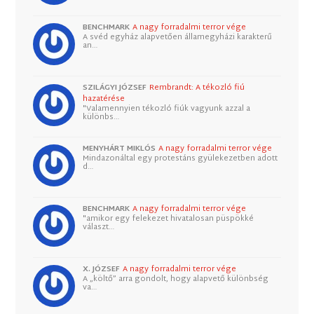
BENCHMARK
A nagy forradalmi terror vége
A svéd egyház alapvetően államegyházi karakterű
an…
SZILÁGYI JÓZSEF
Rembrandt: A tékozló fiú
hazatérése
"Valamennyien tékozló fiúk vagyunk azzal a
különbs…
MENYHÁRT MIKLÓS
A nagy forradalmi terror vége
Mindazonáltal egy protestáns gyülekezetben adott
d…
BENCHMARK
A nagy forradalmi terror vége
"amikor egy felekezet hivatalosan püspökké
választ…
X. JÓZSEF
A nagy forradalmi terror vége
A „költő” arra gondolt, hogy alapvető különbség
va…