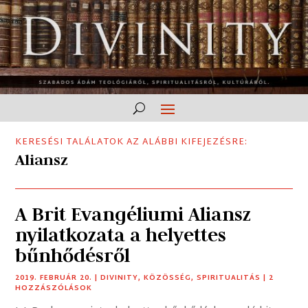
KERESÉSI TALÁLATOK AZ ALÁBBI KIFEJEZÉSRE:
Aliansz
A Brit Evangéliumi Aliansz
nyilatkozata a helyettes
bűnhődésről
2019. FEBRUÁR 20.
|
DIVINITY
,
KÖZÖSSÉG
,
SPIRITUALITÁS
| 2
HOZZÁSZÓLÁSOK