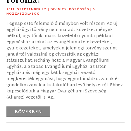
2011. SZEPTEMBER 27.
|
DIVINITY
,
KÖZÖSSÉG
| 6
HOZZÁSZÓLÁSOK
Tegnap este felemelő élményben volt részem. Az új
egyházügyi törvény nem maradt következmények
nélkül, úgy tűnik, máris közelebb nyomta például
egymáshoz azokat az evangéliumi felekezeteket,
gyülekezeteket, amelyek a jelenlegi törvény szerint
januártól valószínűleg elveszítik az egyházi
státuszukat. Néhány hete a Magyar Evangéliumi
Egyház, a Szabad Evangéliumi Egyház, az Isten
Egyháza és még egy-két kisegyház vezetői
megkeresték egymást, hogy együtt imádkozzanak és
gondolkozzanak a kialakulóban lévő helyzetről. Ehhez
kapcsolódtak a Magyar Evangéliumi Szövetség
(Aliansz) vezetői is. Az...
BŐVEBBEN