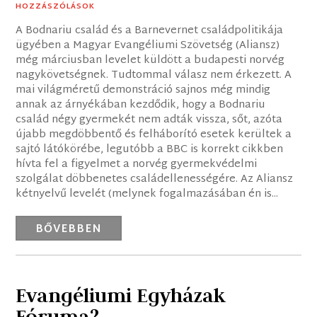
HOZZÁSZÓLÁSOK
A Bodnariu család és a Barnevernet családpolitikája
ügyében a Magyar Evangéliumi Szövetség (Aliansz)
még márciusban levelet küldött a budapesti norvég
nagykövetségnek. Tudtommal válasz nem érkezett. A
mai világméretű demonstráció sajnos még mindig
annak az árnyékában kezdődik, hogy a Bodnariu
család négy gyermekét nem adták vissza, sőt, azóta
újabb megdöbbentő és felháborító esetek kerültek a
sajtó látókörébe, legutóbb a BBC is korrekt cikkben
hívta fel a figyelmet a norvég gyermekvédelmi
szolgálat döbbenetes családellenességére. Az Aliansz
kétnyelvű levelét (melynek fogalmazásában én is...
BŐVEBBEN
Evangéliumi Egyházak
Fóruma?