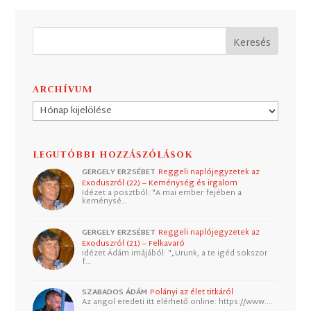
ARCHÍVUM
Archívum
LEGUTÓBBI HOZZÁSZÓLÁSOK
GERGELY ERZSÉBET
Reggeli naplójegyzetek az
Exoduszról (22) – Keménység és irgalom
Idézet a posztból: "A mai ember fejében a
keménysé…
GERGELY ERZSÉBET
Reggeli naplójegyzetek az
Exoduszról (21) – Felkavaró
Idézet Ádám imájából: "„Urunk, a te igéd sokszor
f…
SZABADOS ÁDÁM
Polányi az élet titkáról
Az angol eredeti itt elérhető online: https://www.…