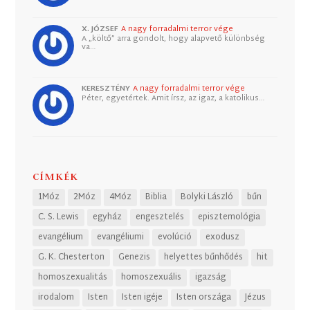
X. JÓZSEF
A nagy forradalmi terror vége
A „költő” arra gondolt, hogy alapvető különbség
va…
KERESZTÉNY
A nagy forradalmi terror vége
Péter, egyetértek. Amit írsz, az igaz, a katolikus…
CÍMKÉK
1Móz
2Móz
4Móz
Biblia
Bolyki László
bűn
C. S. Lewis
egyház
engesztelés
episztemológia
evangélium
evangéliumi
evolúció
exodusz
G. K. Chesterton
Genezis
helyettes bűnhődés
hit
homoszexualitás
homoszexuális
igazság
irodalom
Isten
Isten igéje
Isten országa
Jézus