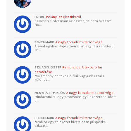
ENDRE
Polányi az élet titkáról
Szívesen elolvasnám az esszét, de nem találtam.
Ho…
BENCHMARK
A nagy forradalmi terror vége
A svéd egyház alapvetően államegyházi karakterű
an…
SZILÁGYI JÓZSEF
Rembrandt: A tékozló fiú
hazatérése
"Valamennyien tékozló fiúk vagyunk azzal a
különbs…
MENYHÁRT MIKLÓS
A nagy forradalmi terror vége
Mindazonáltal egy protestáns gyülekezetben adott
d…
BENCHMARK
A nagy forradalmi terror vége
"amikor egy felekezet hivatalosan püspökké
választ…