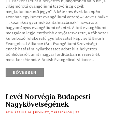
J. I. Packer szerint a helyettes bűnhődésben való hit „a
világméretű evangéliumi testvériség egyik
megkülönböztető jegye”. A kétezres évek közepén
azonban egy ismert evangéliumi vezető – Steve Chalke
– „kozmikus gyermekbántalmazásnak” nevezte a
hagyományos evangéliumi nézetet. A brit evangéliumi
mozgalom legjelentősebb ernyőszervezete, a többezer
különböző felekezetű gyülekezetet képviselő British
Evangelical Alliance (Brit Evangéliumi Szövetség)
ennek hatására nyilatkozatot adott ki a helyettes
bűnhődésről, amit magyar fordításban is szeretnék
most közzétenni. A British Evangelical Alliance...
BŐVEBBEN
Levél Norvégia Budapesti
Nagykövetségének
2016. ÁPRILIS 16.
|
DIVINITY
,
TÁRSADALOM
| 57